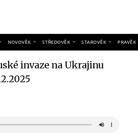
NOVOVĚK
STŘEDOVĚK
STAROVĚK
PRAVĚK
uské invaze na Ukrajinu
12.2025