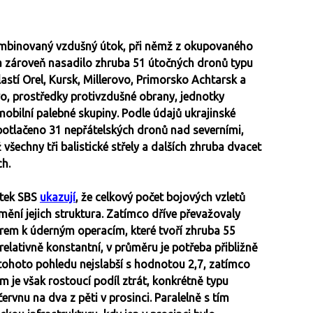
mbinovaný vzdušný útok, při němž z okupovaného
M a zároveň nasadilo zhruba 51 útočných dronů typu
lastí Orel, Kursk, Millerovo, Primorsko Achtarsk a
vo, prostředky protivzdušné obrany, jednotky
mobilní palebné skupiny. Podle údajů ukrajinské
potlačeno 31 nepřátelských dronů nad severními,
všechny tři balistické střely a dalších zhruba dvacet
ch.
otek SBS
ukazují
, že celkový počet bojových vzletů
ění jejich struktura. Zatímco dříve převažovaly
rem k úderným operacím, které tvoří zhruba 55
relativně konstantní, v průměru je potřeba přibližně
z tohoto pohledu nejslabší s hodnotou 2,7, zatímco
em je však rostoucí podíl ztrát, konkrétně typu
červnu na dva z pěti v prosinci. Paralelně s tím