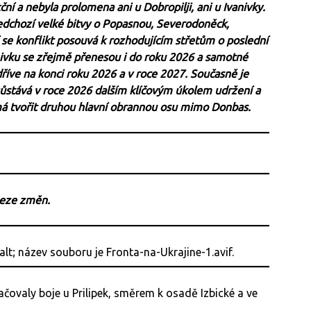
ní a nebyla prolomena ani u Dobropilji, ani u Ivanivky.
ředchozí velké bitvy o Popasnou, Severodoněck,
se konflikt posouvá k rozhodujícím střetům o poslední
ivku se zřejmě přenesou i do roku 2026 a samotné
dříve na konci roku 2026 a v roce 2027. Současně je
zůstává v roce 2026 dalším klíčovým úkolem udržení a
má tvořit druhou hlavní obrannou osu mimo Donbas.
beze změn.
čovaly boje u Prilipek, směrem k osadě Izbické a ve