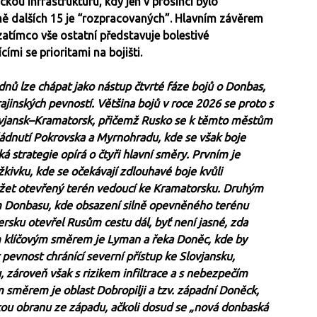
kou infrastrukturu, kdy jen v prosinci bylo
 dalších 15 je “rozpracovaných”. Hlavním závěrem
 zatímco vše ostatní představuje bolestivé
mi se prioritami na bojišti.
nů lze chápat jako nástup čtvrté fáze bojů o Donbas,
ajinských pevností. Většina bojů v roce 2026 se proto s
ovjansk–Kramatorsk, přičemž Rusko se k těmto městům
vládnutí Pokrovska a Myrnohradu, kde se však boje
á strategie opírá o čtyři hlavní směry. Prvním je
kivku, kde se očekávají zdlouhavé boje kvůli
ržet otevřený terén vedoucí ke Kramatorsku. Druhým
m Donbasu, kde obsazení silně opevněného terénu
ersku otevřel Rusům cestu dál, byť není jasné, zda
ím klíčovým směrem je Lyman a řeka Doněc, kde by
evnost chránící severní přístup ke Slovjansku,
, zároveň však s rizikem infiltrace a s nebezpečím
směrem je oblast Dobropilji a tzv. západní Doněck,
kou obranu ze západu, ačkoli dosud se „nová donbaská