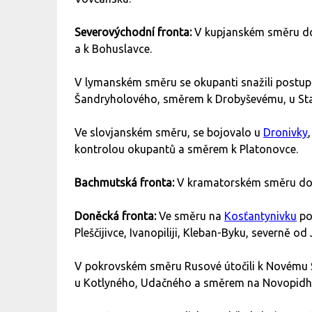
Severovýchodní fronta:
V kupjanském směru d
a k Bohuslavce.
V lymanském směru se okupanti snažili postup
Šandryholového, směrem k Drobyševému, u St
Ve slovjanském směru, se bojovalo u
Dronivky
kontrolou okupantů a směrem k Platonovce.
Bachmutská fronta:
V kramatorském směru doc
Doněcká fronta:
Ve směru na
Kosťantynivku
po
Pleščijivce, Ivanopiliji, Kleban-Byku, severně o
V pokrovském směru Rusové útočili k Novému
u Kotlyného, Udačného a směrem na Novopidho