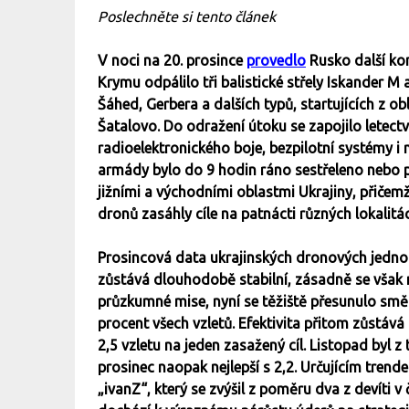
Poslechněte si tento článek
V noci na 20. prosince
provedlo
Rusko další ko
Krymu odpálilo tři balistické střely Iskander 
Šáhed, Gerbera a dalších typů, startujících z ob
Šatalovo. Do odražení útoku se zapojilo letect
radioelektronického boje, bezpilotní systémy i 
armády bylo do 9 hodin ráno sestřeleno nebo 
jižními a východními oblastmi Ukrajiny, přičemž 
dronů zasáhly cíle na patnácti různých lokalitá
Prosincová data ukrajinských dronových jedn
zůstává dlouhodobě stabilní, zásadně se však m
průzkumné mise, nyní se těžiště přesunulo smě
procent všech vzletů. Efektivita přitom zůstává 
2,5 vzletu na jeden zasažený cíl. Listopad byl 
prosinec naopak nejlepší s 2,2. Určujícím trend
„ivanZ“, který se zvýšil z poměru dva z devíti v 