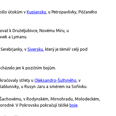
ošlo útokům v
Kupjansku
, u Petropavlivky, Piščaného
ovat k Druželjubivce, Novému Miru, u
avek a Lymanu.
, Serebrjanky, v
Siversku
, který je téměř celý pod
házelo jen k pozičním bojům.
kračovaly střety u
Oleksandro-Šultyného
, v
d Jablunivky, u Rusyn Jaru a směrem na Sofiivku.
 Šachovému, v Rodynském, Mirnohradu, Molodeckém,
rodné. V Pokrovsku pokračují těžké
boje
.