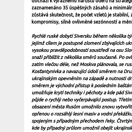
dochází k výraznému nárůstu úderů na strategic
zaznamenáno 35 úspěšných zásahů a minimálně
zůstává skutečnost, že počet vzletů je stabilní,
kompromisy, silně ovlivněné sezónností a měnící
Rychlé ruské dobytí Siversku během několika týd
jejímž cílem je postupné zlomení zbývajících ukr
vysokou pravděpodobností soustředí na osu Sl
snaží přiblížit z několika směrů současně. Po o
zatím vlečou déle, než Moskva plánovala, se rusk
Kosťantynivka a navazující údolí směrem na Druž
ukrajinským opevněním na západě a nutnosti d
směrem je východní přístup k posledním baštá
umožňuje krytí techniky i pěchoty a kde pád Siv
půjde o rychlý nebo vyčerpávající postup. Třet
obsazení města Rusům umožnilo znovu vytvořit p
opřenou o rozsáhlý lesní masiv a vodní překážku
spojeným s případným přechodem řeky. Čtvrtým 
kde by případný průlom umožnil obejít ukrajins