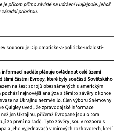
e je přitom přímo závislé na udržení Huljajpole, jehož
 zásadní prioritou.
 informací nadále plánuje ovládnout celé území
ad těmi částmi Evropy, které byly součástí Sovětského
azem na šest zdrojů obeznámených s americkými
 pochází nejnovější analýza s těmito závěry z konce
invaze na Ukrajinu nezměnilo. Člen výboru Sněmovny
e Quigley uvedl, že zpravodajské informace
, než jen Ukrajinu, přičemž Evropané jsou o tom
ují za první na řadě. Tyto závěry jsou v rozporu s
pa a jeho vyjednavačů v mírových rozhovorech, kteří