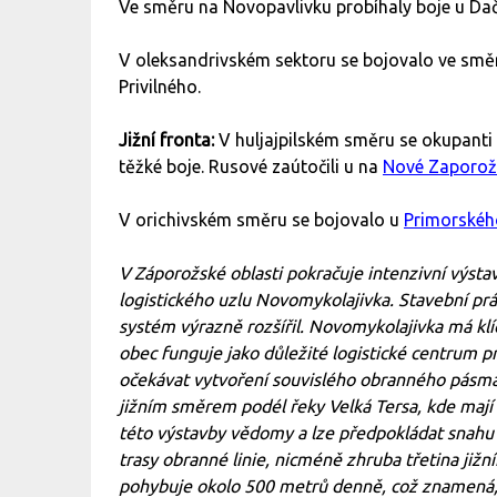
Ve směru na Novopavlivku probíhaly boje u Dačn
V oleksandrivském sektoru se bojovalo ve smě
Privilného.
Jižní fronta:
V huljajpilském směru se okupanti
těžké boje. Rusové zaútočili u na
Nové Zaporož
V orichivském směru se bojovalo u
Primorskéh
V Záporožské oblasti pokračuje intenzivní výsta
logistického uzlu Novomykolajivka. Stavební prá
systém výrazně rozšířil. Novomykolajivka má klí
obec funguje jako důležité logistické centrum pr
očekávat vytvoření souvislého obranného pásma
jižním směrem podél řeky Velká Tersa, kde mají na
této výstavby vědomy a lze předpokládat snahu 
trasy obranné linie, nicméně zhruba třetina již
pohybuje okolo 500 metrů denně, což znamená,