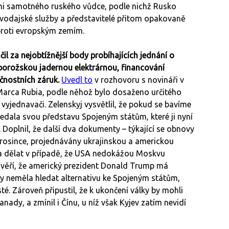
eními samotného ruského vůdce, podle nichž Rusko
avodajské služby a představitelé přitom opakovaně
 proti evropským zemím.
l za nejobtížnější body probíhajících jednání o
orožskou jadernou elektrárnou, financování
čnostních záruk.
Uvedl to
v rozhovoru s novináři v
 Marca Rubia, podle něhož bylo dosaženo určitého
 vyjednavači. Zelenskyj vysvětlil, že pokud se bavíme
edala svou představu Spojeným státům, které ji nyní
Doplnil, že další dva dokumenty – týkající se obnovy
prosince, projednávány ukrajinskou a americkou
na dělat v případě, že USA nedokážou Moskvu
že věří, že americký prezident Donald Trump má
 by neměla hledat alternativu ke Spojeným státům,
té. Zároveň připustil, že k ukončení války by mohli
nady, a zmínil i Čínu, u níž však Kyjev zatím nevidí