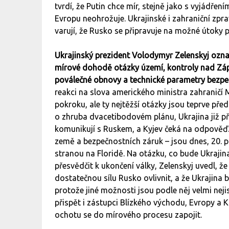
tvrdí, že Putin chce mír, stejně jako s vyjádř
Evropu neohrožuje. Ukrajinské i zahraniční zpr
varují, že Rusko se připravuje na možné útoky
Ukrajinský prezident Volodymyr Zelenskyj označi
mírové dohodě otázky území, kontroly nad Záp
poválečné obnovy a technické parametry bezpe
reakci na slova amerického ministra zahraničí
pokroku, ale ty nejtěžší otázky jsou teprve před
o zhruba dvacetibodovém plánu, Ukrajina již př
komunikují s Ruskem, a Kyjev čeká na odpověď. 
země a bezpečnostních záruk – jsou dnes, 20. 
stranou na Floridě. Na otázku, co bude Ukraji
přesvědčit k ukončení války, Zelenskyj uvedl, 
dostatečnou sílu Rusko ovlivnit, a že Ukrajina
protože jiné možnosti jsou podle něj velmi nejis
přispět i zástupci Blízkého východu, Evropy a Ka
ochotu se do mírového procesu zapojit.