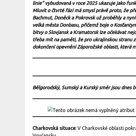
linie“ vybudovaná v roce 2025 ukazuje jako funkč
Mluvit o čtvrté fázi má smysl právě proto, že p
Bachmut, Doněck a Pokrovsk už proběhly a nyní 
velká města Donbasu, přičemž boje o Kosťantyn
bitvy o Slovjansk a Kramatorsk lze očekávat nej
třeba mít na paměti, že pro ukrajinskou stranu 
dokončení opevnění Záporožské oblasti, která 
Bělgorodský, Sumský a Kurský směr jsou dnes 
Charkovská situace:
V Charkovské oblasti pokra
Vovčansku.