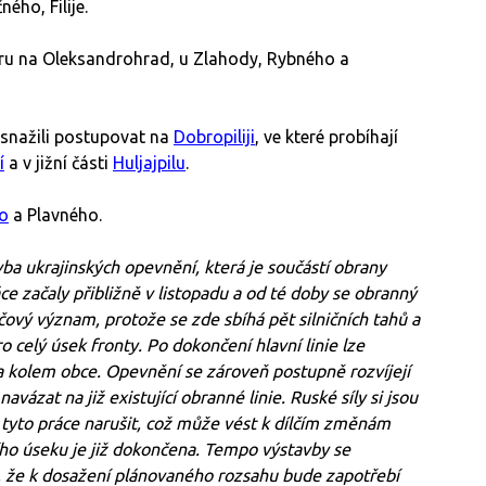
ého, Filije.
ru na Oleksandrohrad, u Zlahody, Rybného a
 snažili postupovat na
Dobropiliji
, ve které probíhají
í
a v jižní části
Huljajpilu
.
o
a Plavného.
vba ukrajinských opevnění, která je součástí obrany
ce začaly přibližně v listopadu a od té doby se obranný
čový význam, protože se zde sbíhá pět silničních tahů a
o celý úsek fronty. Po dokončení hlavní linie lze
 kolem obce. Opevnění se zároveň postupně rozvíjejí
vázat na již existující obranné linie. Ruské síly si jsou
tyto práce narušit, což může vést k dílčím změnám
ního úseku je již dokončena. Tempo výstavby se
 že k dosažení plánovaného rozsahu bude zapotřebí