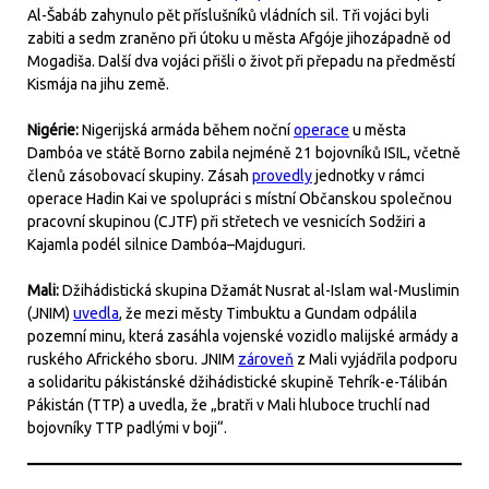
Al-Šabáb zahynulo pět příslušníků vládních sil. Tři vojáci byli
zabiti a sedm zraněno při útoku u města Afgóje jihozápadně od
Mogadiša. Další dva vojáci přišli o život při přepadu na předměstí
Kismája na jihu země.
Nigérie:
Nigerijská armáda během noční
operace
u města
Dambóa ve státě Borno zabila nejméně 21 bojovníků ISIL, včetně
členů zásobovací skupiny. Zásah
provedly
jednotky v rámci
operace Hadin Kai ve spolupráci s místní Občanskou společnou
pracovní skupinou (CJTF) při střetech ve vesnicích Sodžiri a
Kajamla podél silnice Dambóa–Majduguri.
Mali:
Džihádistická skupina Džamát Nusrat al-Islam wal-Muslimin
(JNIM)
uvedla
, že mezi městy Timbuktu a Gundam odpálila
pozemní minu, která zasáhla vojenské vozidlo malijské armády a
ruského Afrického sboru. JNIM
zároveň
z Mali vyjádřila podporu
a solidaritu pákistánské džihádistické skupině Tehrík-e-Tálibán
Pákistán (TTP) a uvedla, že „bratři v Mali hluboce truchlí nad
bojovníky TTP padlými v boji“.