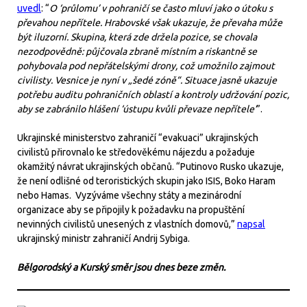
uvedl
: “
O ‘průlomu’ v pohraničí se často mluví jako o útoku s
převahou nepřítele. Hrabovské však ukazuje, že převaha může
být iluzorní. Skupina, která zde držela pozice, se chovala
nezodpovědně: půjčovala zbraně místním a riskantně se
pohybovala pod nepřátelskými drony, což umožnilo zajmout
civilisty. Vesnice je nyní v „šedé zóně“. Situace jasně ukazuje
potřebu auditu pohraničních oblastí a kontroly udržování pozic,
aby se zabránilo hlášení ‘ústupu kvůli převaze nepřítele’
”.
Ukrajinské ministerstvo zahraničí “evakuaci” ukrajinských
civilistů přirovnalo ke středověkému nájezdu a požaduje
okamžitý návrat ukrajinských občanů. “Putinovo Rusko ukazuje,
že není odlišné od teroristických skupin jako ISIS, Boko Haram
nebo Hamas. Vyzýváme všechny státy a mezinárodní
organizace aby se připojily k požadavku na propuštění
nevinných civilistů unesených z vlastních domovů,”
napsal
ukrajinský ministr zahraničí Andrij Sybiga.
Bělgorodský a Kurský směr jsou dnes beze změn.