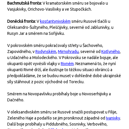
Bachmutská fronta:
V kramatorském směru se bojovalo u
Vasjukivky, Orichovo-Vasilivky a ve Stupočkách.
Doněcká fronta:
V
kosťantynivském
směru Rusové tlačili u
Oleksandro-Šultyného, Pleščijivky, severně od Jablunivky, u
Rusyn Jar a směrem na Sofijivku.
V pokrovském směru pokračovaly střety u Šachoveho,
Zapovidného, v
Rodynském
,
Mirnohradu
, severně od
Kotlyného
,
u Udačného a Molodeckého. V Pokrovsku se nadále bojuje, ale
okupanti opět vyvěsili vlajky v
Rivném
. Neznamená to, že nyní
okupanti Rivné drží, ale ilustruje to těžkou situaci obránců a
předpokládáme, že se budou muset v dohledné době ukrajinské
síly stáhnout z pozic východně od Torecku.
Směrem na Novopavlivku probíhaly boje u Novoserhijivky a
Dačného.
V oleksandivském směru se Rusové snažili postupovat u Filije,
Zeleného Haje a podařilo se jim proniknout západně od
Ivanivky
.
Další boje probíhaly u Piddubného, Sosnivky, Verbového,