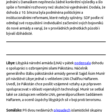
jednání s Damaškem nepřinesla žádné konkrétní výsledky a šlo
spíše o formální rozhovory než skutečná vyjednávání. Dodala, že
dohoda z 10. března byla podmíněna politickými a
institucionálními reformami, které nebyly splněny. SDF podle ní
odmítají své rozpuštění i individuální začlenění svých bojovníků
do nové armády a varují, že v provládních jednotkách působí i
bývalí džihádisté.
Libye:
Libyjská národní armáda (LNA) v pátek
podepsala
dohodu
o spolupráci s ozbrojenými silami Pákistánu. Náčelník
generálního štábu pákistánské armády generál Sajjid Ásim Munír
při návštěvě Libye jednal s velitelem LNA Chalífou Haftarem.
Uvedl, že Pákistán chce posílit vzájemné vztahy a je připraven
spolupracovat v oblasti vojenských technologií. Munír se setkal
také se zástupcem velitele LNA, generálporučíkem Saddámem
Haftarem, a ocenil úspěchy libyjských sil v boji proti terorismu.
Somálsko:
Při dvou nedávných
přepadech
islamistické skupiny