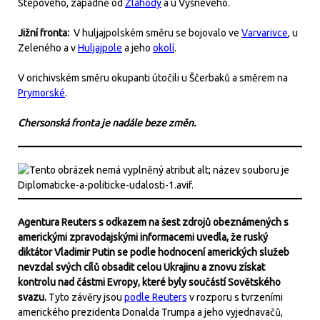
Stepového, západně od
Zlahody
a u Vyšnevého.
Jižní fronta:
V huljajpolském směru se bojovalo ve
Varvarivce
, u
Zeleného a v
Huljajpole
a jeho
okolí
.
V orichivském směru okupanti útočili u Ščerbaků a směrem na
Prymorské
.
Chersonská fronta je nadále beze změn.
Agentura Reuters s odkazem na šest zdrojů obeznámených s
americkými zpravodajskými informacemi uvedla, že ruský
diktátor Vladimir Putin se podle hodnocení amerických služeb
nevzdal svých cílů obsadit celou Ukrajinu a znovu získat
kontrolu nad částmi Evropy, které byly součástí Sovětského
svazu.
Tyto závěry jsou
podle Reuters
v rozporu s tvrzeními
amerického prezidenta Donalda Trumpa a jeho vyjednavačů,