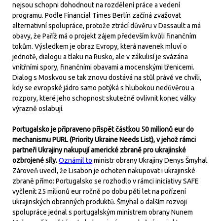
nejsou schopni dohodnout na rozdělení práce a vedení
programu. Podle Financial Times Berlín začíná zvažovat
alternativní spolupráce, protože ztrácí důvěru v Dassault a má
obavy, že Paříž má o projekt zájem především kvůli finančním
tokům. Výsledkem je obraz Evropy, která navenek mluví o
jednotě, dialogu a tlaku na Rusko, ale v zákulisí je svázána
vnitřními spory, finančními obavami a mocenskými třenicemi.
Dialog s Moskvou se tak znovu dostává na stůl právě ve chvíli,
kdy se evropské jádro samo potýká s hlubokou nedůvěrou a
rozpory, které jeho schopnost skutečně ovlivnit konec války
výrazně oslabují.
Portugalsko je připraveno přispět částkou 50 milionů eur do
mechanismu PURL (Priority Ukraine Needs List), v jehož rámci
partneři Ukrajiny nakupují americké zbraně pro ukrajinské
ozbrojené síly.
Oznámil to
ministr obrany Ukrajiny Denys Šmyhal.
Zároveň uvedl, že Lisabon je ochoten nakupovat i ukrajinské
zbraně přímo: Portugalsko se rozhodlo v rámci iniciativy SAFE
vyčlenit 25 milionů eur ročně po dobu pěti let na pořízení
ukrajinských obranných produktů. Šmyhal o dalším rozvoji
spolupráce jednal s portugalským ministrem obrany Nunem