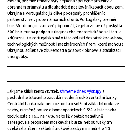
Melem, přičemž tématy byly zejména společné projekty v
obranném průmyslu a dlouhodobé posilování kapacit obou zemí.
Ukrajina a Portugalsko již dříve podepsaly prohlášení o
partnerství ve výrobě námořních dronů. Portugalský premiér
Luís Montenegro zároveň připomněl, že jeho země už poskytla
600 tisíc eur na podporu ukrajinského energetického sektoru a
zdůraznil, že Portugalsko má v této oblasti dostatek know-how,
technologických možností i mezinárodních firem, které mohou s
Ukrajinou sdílet své zkušenosti a přispět k obnově a stabilizaci
energetiky.
Jak jsme slíbili tento čtvrtek,
shrneme dnes výstupy
z
posledního letošního zasedání vedení ruské centrální banky.
Centrální banka nakonec rozhodla o snížení základní úrokové
sazby, nicméně pouze o homeopatických 0,5%, a tato sazba
tedy klesla z 16,5 na 16%. Na to již v pátek negativně
zareagovala propadem moskevská burza, neboť ruský trh
očekával snížení základní úrokové sazby minimálně o 1%.