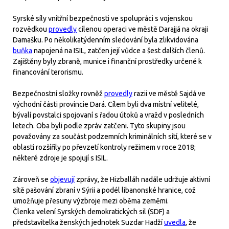
Syrské síly vnitřní bezpečnosti ve spolupráci s vojenskou
rozvědkou
provedly
cílenou operaci ve městě Darajjá na okraji
Damašku. Po několikatýdenním sledování byla zlikvidována
buňka
napojená na ISIL, zatčen její vůdce a šest dalších členů.
Zajištěny byly zbraně, munice i finanční prostředky určené k
financování terorismu.
Bezpečnostní složky rovněž
provedly
razii ve městě Sajdá ve
východní části provincie Dará. Cílem byli dva místní velitelé,
bývalí povstalci spojovaní s řadou útoků a vražd v posledních
letech. Oba byli podle zpráv zatčeni. Tyto skupiny jsou
považovány za součást podzemních kriminálních sítí, které se v
oblasti rozšířily po převzetí kontroly režimem v roce 2018;
některé zdroje je spojují s ISIL.
Zároveň se
objevují
zprávy, že Hizballáh nadále udržuje aktivní
sítě pašování zbraní v Sýrii a podél libanonské hranice, což
umožňuje přesuny výzbroje mezi oběma zeměmi.
Členka velení Syrských demokratických sil (SDF) a
představitelka ženských jednotek Suzdar Hadží
uvedla
, že