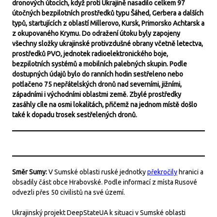
dronových útocích, když proti Ukrajině nasadilo celkem 97
útočných bezpilotních prostředků typu Šáhed, Gerbera a dalších
typů, startujících z oblastí Millerovo, Kursk, Primorsko Achtarsk a
z okupovaného Krymu. Do odražení útoku byly zapojeny
všechny složky ukrajinské protivzdušné obrany včetně letectva,
prostředků PVO, jednotek radioelektronického boje,
bezpilotních systémů a mobilních palebných skupin. Podle
dostupných údajů bylo do ranních hodin sestřeleno nebo
potlačeno 75 nepřátelských dronů nad severními, jižními,
západními i východními oblastmi země. Zbylé prostředky
zasáhly cíle na osmi lokalitách, přičemž na jednom místě došlo
také k dopadu trosek sestřelených dronů.
Směr Sumy:
V Sumské oblasti ruské jednotky
překročily
hranici a
obsadily část obce Hrabovské. Podle informací z místa Rusové
odvezli přes 50 civilistů na své území.
Ukrajinský projekt DeepStateUA k situaci v Sumské oblasti