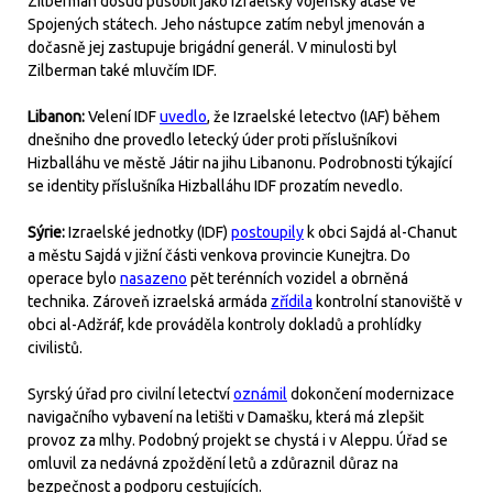
Zilberman dosud působil jako izraelský vojenský atašé ve
Spojených státech. Jeho nástupce zatím nebyl jmenován a
dočasně jej zastupuje brigádní generál. V minulosti byl
Zilberman také mluvčím IDF.
Libanon:
Velení IDF
uvedlo
, že Izraelské letectvo (IAF) během
dnešniho dne provedlo letecký úder proti příslušníkovi
Hizballáhu ve městě Játir na jihu Libanonu. Podrobnosti týkající
se identity příslušníka Hizballáhu IDF prozatím nevedlo.
Sýrie:
Izraelské jednotky (IDF)
postoupily
k obci Sajdá al-Chanut
a městu Sajdá v jižní části venkova provincie Kunejtra. Do
operace bylo
nasazeno
pět terénních vozidel a obrněná
technika. Zároveň izraelská armáda
zřídila
kontrolní stanoviště v
obci al-Adžráf, kde prováděla kontroly dokladů a prohlídky
civilistů.
Syrský úřad pro civilní letectví
oznámil
dokončení modernizace
navigačního vybavení na letišti v Damašku, která má zlepšit
provoz za mlhy. Podobný projekt se chystá i v Aleppu. Úřad se
omluvil za nedávná zpoždění letů a zdůraznil důraz na
bezpečnost a podporu cestujících.