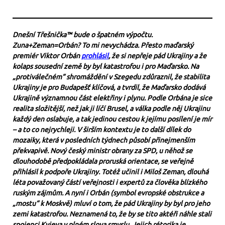
Dnešní Třešnička™ bude o špatném výpočtu.
Zuna+Zeman=Orbán? To mi nevychádza. Přesto maďarský
premiér Viktor Orbán
prohlásil
, že si nepřeje pád Ukrajiny a že
kolaps sousední země by byl katastrofou i pro Maďarsko. Na
„protiválečném“ shromáždění v Szegedu zdůraznil, že stabilita
Ukrajiny je pro Budapešť klíčová, a tvrdil, že Maďarsko dodává
Ukrajině významnou část elektřiny i plynu. Podle Orbána je sice
realita složitější, než jak ji líčí Brusel, a válka podle něj Ukrajinu
každý den oslabuje, a tak jedinou cestou k jejímu posílení je mír
– a to co nejrychleji. V širším kontextu je to další dílek do
mozaiky, která v posledních týdnech působí přinejmenším
překvapivě. Nový český ministr obrany za SPD, u něhož se
dlouhodobě předpokládala proruská orientace, se veřejně
přihlásil k podpoře Ukrajiny. Totéž učinil i Miloš Zeman, dlouhá
léta považovaný částí veřejnosti i expertů za člověka blízkého
ruským zájmům. A nyní i Orbán (symbol evropské obstrukce a
„mostu“ k Moskvě) mluví o tom, že pád Ukrajiny by byl pro jeho
zemi katastrofou. Neznamená to, že by se tito aktéři náhle stali
spojenci Kyjeva v plném slova smyslu. Jejich rétorika je