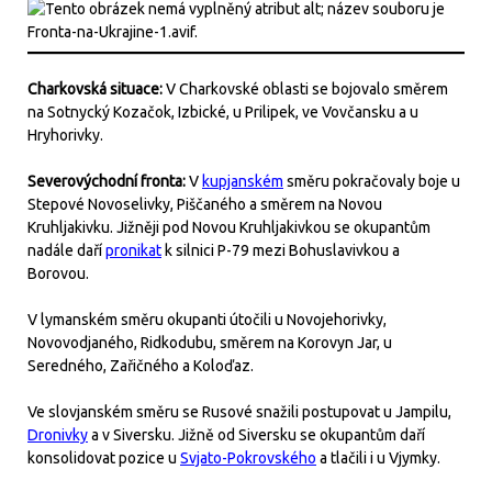
Charkovská situace:
V Charkovské oblasti se bojovalo směrem
na Sotnycký Kozačok, Izbické, u Prilipek, ve Vovčansku a u
Hryhorivky.
Severovýchodní fronta:
V
kupjanském
směru pokračovaly boje u
Stepové Novoselivky, Piščaného a směrem na Novou
Kruhljakivku. Jižněji pod Novou Kruhljakivkou se okupantům
nadále daří
pronikat
k silnici P-79 mezi Bohuslavivkou a
Borovou.
V lymanském směru okupanti útočili u Novojehorivky,
Novovodjaného, Ridkodubu, směrem na Korovyn Jar, u
Seredného, Zařičného a Koloďaz.
Ve slovjanském směru se Rusové snažili postupovat u Jampilu,
Dronivky
a v Siversku. Jižně od Siversku se okupantům daří
konsolidovat pozice u
Svjato-Pokrovského
a tlačili i u Vjymky.