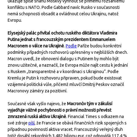
ukazuje spíše snahu Moskvy vyhnout se přímému rozsáhlému
konfliktu s NATO. Podle Gabbard navíc Rusko v současnosti
nemá schopnosti obsadit a ovládnout celou Ukrajinu, natož
Evropu.
Elysejský palác přivítal ochotu ruského diktátora Vladimira
Putina jednat s francouzským prezidentem Emmanuelem
Macronem o válce na Ukrajině
.
Podle
Paříže budou konkrétní
podmínky případných rozhovorů upřesněny v nejbližších dnech.
Macron uvedl, že obnovení dialogu s Putinem by mohlo být
znovu užitečné, a naznačil, že Evropa může najít cestu k jednání
s Ruskem „transparentně a v koordinaci s Ukrajinou“. Podle
Kremlu je Putin k rozhovoru připraven, pokud bude existovat
vzájemná politická vůle, přičemž mluvčí Dmitrij Peskov označil
Macronovy záměry za pozitivní.
Současně však vyšlo najevo, že
Macronův tým v zákulisí
vyjadřuje vážné pochybnosti o právní možnosti převést
zmrazená ruská aktiva Ukrajině
. Financial Times s odkazem na
své zdroje
píší
, že Francie se obává finančních rizik spojených s
případnou povinností aktiva vracet. Francouzský veřejný dluh
totiž dosáhl rekordních 3,482 bilionu eur, což odpovídá 117,4 %