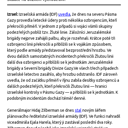
Izrael:
Izraelská armáda (IDF)
uvedla
, že dnes na severu Pásma
Gazy provedla letecké údery proti několika ozbrojencům, kteří
překročili příměří. V jednom z případů si vojáci všimli skupiny
podezřelých poblíž tzv. Žluté linie. Záložníci Jeruzalémské
brigády nejprve zahájili palbu, aby je rozehnali. Krátce poté tři
ozbrojenci linii překročili a přiblížili se k vojákům způsobem,
který podle armády představoval bezprostřední hrozbu. Ve
dvou dalších samostatných incidentech překročili Žlutou linii
další dva ozbrojenci a přiblížili se k jednotkám Jeruzalémské
brigády a Severní brigády Divize Gazy.Ve všech třech případech
izraelské letectvo zasáhlo, aby hrozbu odstranilo. IDF zároveň
uvedla, že od začátku příměří v říjnu zabila desítky ozbrojenců a
dalších podezřelých, kteří překročili Žlutou linii — hranici
izraelské kontroly v Pásmu Gazy — a přiblížili se k jednotkám. K
podobným incidentům dochází téměř denně.
Generálmajor Hidaj Zilberman se dnes
stal
novým šéfem
plánovacího ředitelství izraelské armády (IDF). Ve funkci nahradil
viceadmirála Ejala Harela, který ji zastával poslední dva roky.