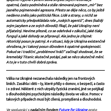
opatrná, často podmíněná a stále rámovaná pojmem „mír“ bez
jasného pojmenování agresora. Přesto se děje něco, co by ještě
nedávno znělo jako politická fikce. Lidé a strany, u nichž se
automaticky předpokládala role „ruských agentů“, dnes (každý
svým jazykem a ze svých důvodů) říkají, že pád Ukrajiny není
přijatelný. Nevíme přesně, co se odehrává v zákulisí, jaké tlaky
fungují a jaké dohody se připravují. Ale jedno je zřejmé:
rétorický posun je patrný. A v situaci, kdy je Ukrajina existenčně
ohrožena, je i takový posun důvodem k opatrné spokojenosti.
Pokud se i tradiční „problémoví hráči“ začínají shodovat, že se
kremelský Titanic skutečně potápí, pak se něco skutečně mění.
A to je v tuto chvíli dobrá zpráva.
Válka na Ukrajině nezanechala následky jen na frontových
liniích. Zasáhla i děti – ty, které přišly o domov, o bezpečí, a často
i o zdraví. Některé z nich utrpěly fyzická zranění, jiné se potýkají
s dlouhodobými psychickými následky života ve válce. Pomoc v
takových případech musí být cílená, promyšlená a dlouhodobá.
Ve spolupráci s
nadačním fondem
Future for Ukraine
proto