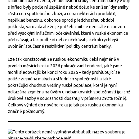
Nabiullina dále uvedla, že dosavadní kroky centrální banky v boji
s inflací byly podle ní úspěšné neboť došlo ke snížení dynamiky
růstu cen spotřebního zboží, a cena některách produktů,
například benzínu, dokonce oproti předchozímu období
poklesla, varovala ale že je potžeba mít se neustále na pozoru
před vysokými inflačními očekáváními, které v ruské ekonomice
přetrvávají, a tak podle ní nelze očekávat jakékoli rychlejší
uvolnění současné restriktivní politiky centrální banky.
Lze tak konstatovat, že ruskou ekonomiku čeká nejméně v
prvních měsících roku 2026 pokračování tendencí, jaké jsme
mohli sledovat již ke konci roku 2025 – tedy prohlubující se
potíže zejména malých a středních společností, a také
pokračující chudnutí většiny ruské populace, která je nyní
odkázána zejména na úvěry u nebankovních společností (jejichž
úrokové sazby v současnosti dosahují v průměru 292% ročně).
Celkový výhled do nového roku je tak pro ruskou ekonomiku
značně pošmourný.