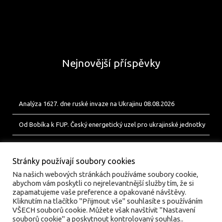
Nejnovější příspěvky
Analýza 1627. dne ruské invaze na Ukrajinu 08.08.2026
Od Bobíka k FUP. Český energetický uzel pro ukrajinské jednotky
Analýza 1626. dne ruské invaze na Ukrajinu 07.08.2026
Stránky používají soubory cookies
Na našich webových stránkách používáme soubory cookie,
abychom vám poskytli co nejrelevantnější služby tím, že si
zapamatujeme vaše preference a opakované návštěvy.
Kliknutím na tlačítko "Přijmout vše" souhlasíte s používáním
VŠECH souborů cookie. Můžete však navštívit "Nastavení
souborů cookie" a poskytnout kontrolovaný souhlas..