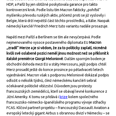
HDP, a Paříž by jen obtížně poskytovala garance pro takto
kontroverzní krok. Podle listu tím Macron fakticky „pohřbil“
myšlenku převodu ruských aktiv, přičemž proti se již vyslovily i
Belgie, která drží největší část těchto prostředků, a Itálie. Naopak
německý kancléř Friedrich Merz tuto variantu nadále prosazuje.
Napětí mezi Paříží a Berlínem se tím ale nevyčerpává. Podle
nejmenovaného vysoce postaveného diplomata EU
Macron
„zradil“ Merze a je si vědom, že za to politicky zaplatí, nicméně
kvůli své oslabené pozici neměl jinou možnost než se přiklonit k
italské premiérce Giorgii Meloniové
. Dalším sporným bodem je
obchodní dohoda mezi EU a státy Mercosuru, jejíž podpis chtěl
Merz prosadit ještě do konce prosince po pětadvaceti letech
vyjednávání. Macron však s podporou Meloniové dokázal podpis
odložit o několik týdnů, čímž německému kancléři sebral
očekávané politické vítězství. Důvodem jsou protesty
francouzských zemědělců, kteří se obávají levné konkurence z
Jižní Ameriky. K tomu se přidává i
krize
kolem společného
francouzsko-německo-španělského programu vývoje stíhačky
FCAS. Klíčoví partneři projektu – francouzský Dassault Aviation a
evropský letecký gigant Airbus s obrannou divizí v Německu – se