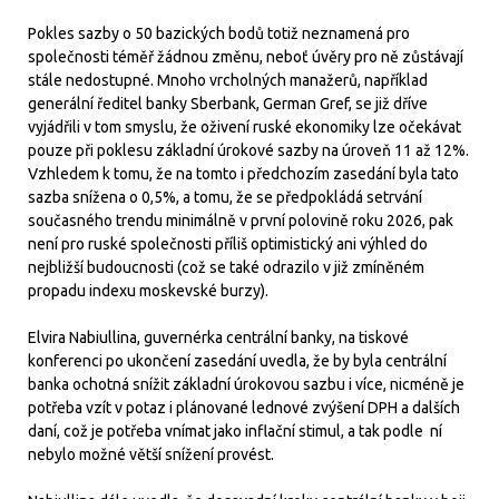
Pokles sazby o 50 bazických bodů totiž neznamená pro
společnosti téměř žádnou změnu, neboť úvěry pro ně zůstávají
stále nedostupné. Mnoho vrcholných manažerů, například
generální ředitel banky Sberbank, German Gref, se již dříve
vyjádřili v tom smyslu, že oživení ruské ekonomiky lze očekávat
pouze při poklesu základní úrokové sazby na úroveň 11 až 12%.
Vzhledem k tomu, že na tomto i předchozím zasedání byla tato
sazba snížena o 0,5%, a tomu, že se předpokládá setrvání
současného trendu minimálně v první polovině roku 2026, pak
není pro ruské společnosti příliš optimistický ani výhled do
nejbližší budoucnosti (což se také odrazilo v již zmíněném
propadu indexu moskevské burzy).
Elvira Nabiullina, guvernérka centrální banky, na tiskové
konferenci po ukončení zasedání uvedla, že by byla centrální
banka ochotná snížit základní úrokovou sazbu i více, nicméně je
potřeba vzít v potaz i plánované lednové zvýšení DPH a dalších
daní, což je potřeba vnímat jako inflační stimul, a tak podle ní
nebylo možné větší snížení provést.