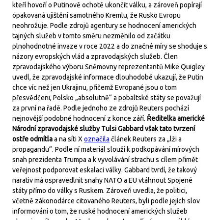
kteří hovoří o Putinově ochotě ukončit válku, a zároveň popírají
opakovaná ujištění samotného Kremlu, že Rusko Evropu
neohrožuje. Podle zdrojů agentury se hodnocení amerických
tajných služeb v tomto směru nezměnilo od začátku
plnohodnotné invaze v roce 2022 a do značné míry se shoduje s
názory evropských vlád a zpravodajských služeb. Člen
zpravodajského výboru Sněmovny reprezentantů Mike Quigley
uvedl, že zpravodajské informace dlouhodobě ukazují, že Putin
chce víc než jen Ukrajinu, přičemž Evropané jsou o tom
přesvědčeni, Polsko „absolutně“ a pobaltské státy se považují
za první na řadě. Podle jednoho ze zdrojů Reuters pochází
nejnovější podobné hodnocení z konce září.
Ředitelka americké
Národní zpravodajské služby Tulsi Gabbard však tato tvrzení
ostře odmítla
a na síti X
označila
článek Reuters za „lži a
propagandu“. Podle ní materiál slouží k podkopávání mírových
snah prezidenta Trumpa a k vyvolávání strachu s cílem přimět
veřejnost podporovat eskalaci války. Gabbard tvrdí, že takový
narativ má ospravedlnit snahy NATO a EU vtáhnout Spojené
státy přímo do války s Ruskem. Zároveň uvedla, že politici,
včetně zákonodárce citovaného Reuters, byli podle jejích slov
informováni o tom, že ruské hodnocení amerických služeb