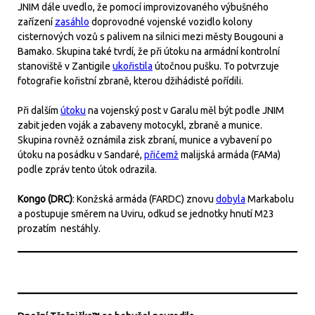
JNIM dále uvedlo, že pomocí improvizovaného výbušného
zařízení
zasáhlo
doprovodné vojenské vozidlo kolony
cisternových vozů s palivem na silnici mezi městy Bougouni a
Bamako. Skupina také tvrdí, že při útoku na armádní kontrolní
stanoviště v Zantigile
ukořistila
útočnou pušku. To potvrzuje
fotografie kořistní zbraně, kterou džihádisté pořídili.
Při dalším
útoku
na vojenský post v Garalu měl být podle JNIM
zabit jeden voják a zabaveny motocykl, zbraně a munice.
Skupina rovněž oznámila zisk zbraní, munice a vybavení po
útoku na posádku v Sandaré,
přičemž
malijská armáda (FAMa)
podle zpráv tento útok odrazila.
Kongo (DRC)
: Konžská armáda (FARDC) znovu
dobyla
Markabolu
a postupuje směrem na Uviru, odkud se jednotky hnutí M23
prozatím nestáhly.