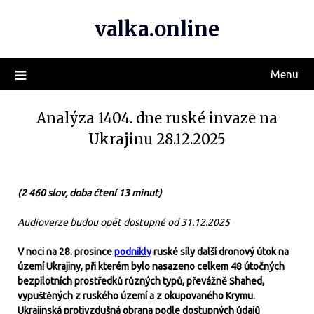
valka.online
Menu
Analýza 1404. dne ruské invaze na
Ukrajinu 28.12.2025
(2 460 slov, doba čtení 13 minut)
Audioverze budou opět dostupné od 31.12.2025
V noci na 28. prosince
podnikly
ruské síly další dronový útok na
území Ukrajiny, při kterém bylo nasazeno celkem 48 útočných
bezpilotních prostředků různých typů, převážně Shahed,
vypuštěných z ruského území a z okupovaného Krymu.
Ukrajinská protivzdušná obrana podle dostupných údajů