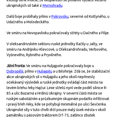
existují silné indicie, že okupantům se podařilo vytlačit většinu
ukrajinských sil také z
Myrnohradu
.
Další boje probíhaly přímo v
Pokrovsku
, severně od Kotlyného, u
Udačného a Molodeckého.
Ve směru na Novopavlivku pokračovaly střety u Dačného a Filije.
V oleksandrivském sektoru ruské jednotky tlačily u Jalty, ve
směru na Andrijivku-Klevcové, u Oleksandrohradu, Verbového,
Vyšnevého, Rybného a Pryvilného.
Jižní fronta:
Ve směru na Huljajpole pokračovaly boje u
Dobropillji
, přímo v
Huljajpilu
a u Bilohirije. Zdá se, že stabilizační
akce ukrajinských sil v Huljajpilu a jeho okolí nepřinesly
očekávaný výsledek a ruské jednotky ovládají část města na
levém břehu řeky Hajčur. Linie střetů nyní vede podél silnice R-
85 a ulic Bazarná a Hrdinů Ukrajiny. V severní části města se
ruským sabotážním a průzkumným skupinám podařilo infiltrovat
i pravý břeh řeky, kde se pohybují minimálně po ulici Ševčenka.
Ukrajinské síly v tuto chvíli drží pouze malý úsek města v okolí
památníku s pásovým traktorem DT-75, zatímco zbytek