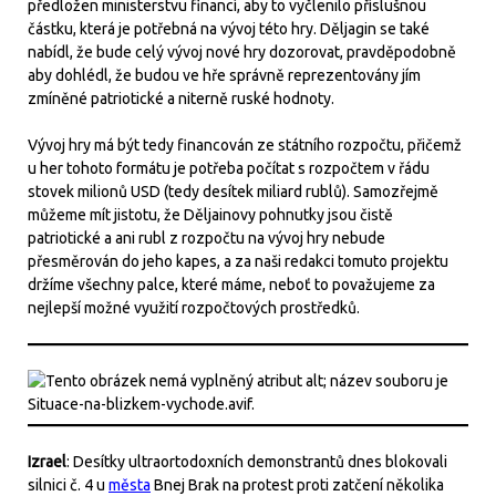
předložen ministerstvu financí, aby to vyčlenilo příslušnou
částku, která je potřebná na vývoj této hry. Děljagin se také
nabídl, že bude celý vývoj nové hry dozorovat, pravděpodobně
aby dohlédl, že budou ve hře správně reprezentovány jím
zmíněné patriotické a niterně ruské hodnoty.
Vývoj hry má být tedy financován ze státního rozpočtu, přičemž
u her tohoto formátu je potřeba počítat s rozpočtem v řádu
stovek milionů USD (tedy desítek miliard rublů). Samozřejmě
můžeme mít jistotu, že Děljainovy pohnutky jsou čistě
patriotické a ani rubl z rozpočtu na vývoj hry nebude
přesměrován do jeho kapes, a za naši redakci tomuto projektu
držíme všechny palce, které máme, neboť to považujeme za
nejlepší možné využití rozpočtových prostředků.
Izrael
: Desítky ultraortodoxních demonstrantů dnes blokovali
silnici č. 4 u
města
Bnej Brak na protest proti zatčení několika