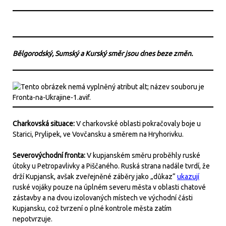
Bělgorodský, Sumský a Kurský směr jsou dnes beze změn.
Charkovská situace:
V charkovské oblasti pokračovaly boje u
Starici, Prylipek, ve Vovčansku a směrem na Hryhorivku.
Severovýchodní fronta:
V kupjanském směru proběhly ruské
útoky u Petropavlivky a Piščaného. Ruská strana nadále tvrdí, že
drží Kupjansk, avšak zveřejněné záběry jako „důkaz“
ukazují
ruské vojáky pouze na úplném severu města v oblasti chatové
zástavby a na dvou izolovaných místech ve východní části
Kupjansku, což tvrzení o plné kontrole města zatím
nepotvrzuje.