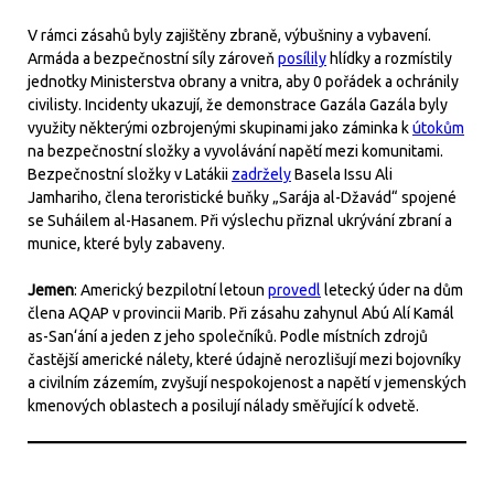
V rámci zásahů byly zajištěny zbraně, výbušniny a vybavení.
Armáda a bezpečnostní síly zároveň
posílily
hlídky a rozmístily
jednotky Ministerstva obrany a vnitra, aby 0 pořádek a ochránily
civilisty. Incidenty ukazují, že demonstrace Gazála Gazála byly
využity některými ozbrojenými skupinami jako záminka k
útokům
na bezpečnostní složky a vyvolávání napětí mezi komunitami.
Bezpečnostní složky v Latákii
zadržely
Basela Issu Ali
Jamhariho, člena teroristické buňky „Sarája al-Džavád“ spojené
se Suháilem al-Hasanem. Při výslechu přiznal ukrývání zbraní a
munice, které byly zabaveny.
Jemen
: Americký bezpilotní letoun
provedl
letecký úder na dům
člena AQAP v provincii Marib. Při zásahu zahynul Abú Alí Kamál
as-San‘ání a jeden z jeho společníků. Podle místních zdrojů
častější americké nálety, které údajně nerozlišují mezi bojovníky
a civilním zázemím, zvyšují nespokojenost a napětí v jemenských
kmenových oblastech a posilují nálady směřující k odvetě.