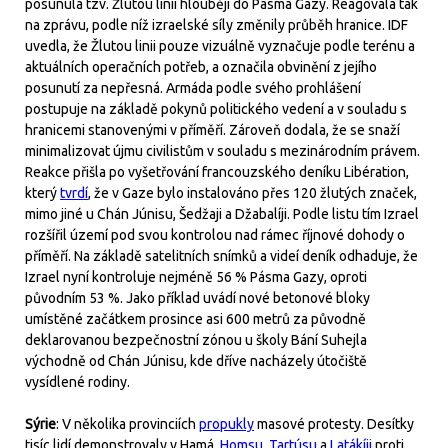
posunula tzv. Žlutou linii hlouběji do Pásma Gazy. Reagovala tak
na zprávu, podle níž izraelské síly změnily průběh hranice. IDF
uvedla, že Žlutou linii pouze vizuálně vyznačuje podle terénu a
aktuálních operačních potřeb, a označila obvinění z jejího
posunutí za nepřesná. Armáda podle svého prohlášení
postupuje na základě pokynů politického vedení a v souladu s
hranicemi stanovenými v příměří. Zároveň dodala, že se snaží
minimalizovat újmu civilistům v souladu s mezinárodním právem.
Reakce přišla po vyšetřování francouzského deníku Libération,
který
tvrdí
, že v Gaze bylo instalováno přes 120 žlutých značek,
mimo jiné u Chán Júnisu, Šedžaji a Džabalíji. Podle listu tím Izrael
rozšířil území pod svou kontrolou nad rámec říjnové dohody o
příměří. Na základě satelitních snímků a videí deník odhaduje, že
Izrael nyní kontroluje nejméně 56 % Pásma Gazy, oproti
původním 53 %. Jako příklad uvádí nové betonové bloky
umístěné začátkem prosince asi 600 metrů za původně
deklarovanou bezpečnostní zónou u školy Bání Suhejla
východně od Chán Júnisu, kde dříve nacházely útočiště
vysídlené rodiny.
Sýrie
: V několika provinciích
propukly
masové protesty. Desítky
tisíc lidí demonstrovaly v Hamá,
Homsu
,
Tartúsu
a
Latákíji
proti