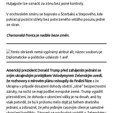
Huljajpole lze označit za zónu bez jasné kontroly.
V orichivském směru se bojovalo u Ščerbaků a Stepového, kde
pokračují poziční střety bez potvrzeného většího posunu jedné
ze stran.
Chersonská fronta je nadále beze změn.
Americký prezident Donald Trump před zahájením jednání se
svým ukrajinským protějškem Volodymyrem Zelenským uvedl,
že rozhovory o mírovém plánu vstoupily do finální fáze
a že
Ukrajina v případě dosažení dohody obdrží „silné“ bezpečnostní
záruky, na nichž se mají podílet evropské země. Trump vyjádřil
přesvědčení, že dohoda o ukončení války je na dosah, aniž by
však potvrdil, že by k průlomu mělo dojít již během dnešního
jednání, a zdůraznil, že jeho jediným časovým cílem je samotné
ukončení konfliktu. Zároveň se pochvalně vyjádřil o Zelenském i