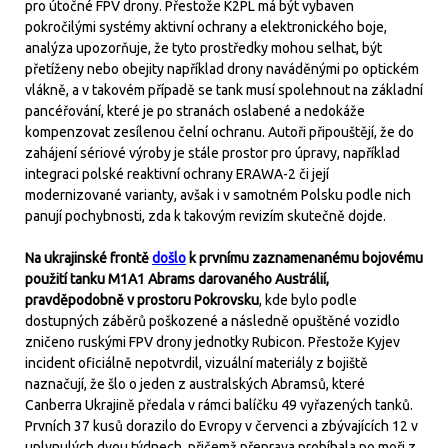
pro útočné FPV drony. Přestože K2PL má být vybaven
pokročilými systémy aktivní ochrany a elektronického boje,
analýza upozorňuje, že tyto prostředky mohou selhat, být
přetíženy nebo obejity například drony naváděnými po optickém
vlákně, a v takovém případě se tank musí spolehnout na základní
pancéřování, které je po stranách oslabené a nedokáže
kompenzovat zesílenou čelní ochranu. Autoři připouštějí, že do
zahájení sériové výroby je stále prostor pro úpravy, například
integraci polské reaktivní ochrany ERAWA-2 či její
modernizované varianty, avšak i v samotném Polsku podle nich
panují pochybnosti, zda k takovým revizím skutečně dojde.
Na ukrajinské frontě
došlo
k prvnímu zaznamenanému bojovému
použití tanku M1A1 Abrams darovaného Austrálií,
pravděpodobně v prostoru Pokrovsku
, kde bylo podle
dostupných záběrů poškozené a následně opuštěné vozidlo
zničeno ruskými FPV drony jednotky Rubicon. Přestože Kyjev
incident oficiálně nepotvrdil, vizuální materiály z bojiště
naznačují, že šlo o jeden z australských Abramsů, které
Canberra Ukrajině předala v rámci balíčku 49 vyřazených tanků.
Prvních 37 kusů dorazilo do Evropy v červenci a zbývajících 12 v
uplynulých dvou týdnech, přičemž přeprava probíhala po moři z