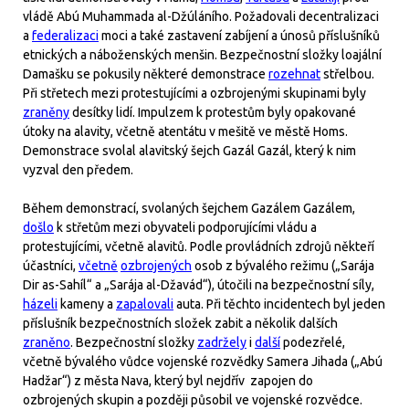
vládě Abú Muhammada al-Džúláního. Požadovali decentralizaci
a
federalizaci
moci a také zastavení zabíjení a únosů příslušníků
etnických a náboženských menšin. Bezpečnostní složky loajální
Damašku se pokusily některé demonstrace
rozehnat
střelbou.
Při střetech mezi protestujícími a ozbrojenými skupinami byly
zraněny
desítky lidí. Impulzem k protestům byly opakované
útoky na alavity, včetně atentátu v mešitě ve městě Homs.
Demonstrace svolal alavitský šejch Gazál Gazál, který k nim
vyzval den předem.
Během demonstrací, svolaných šejchem Gazálem Gazálem,
došlo
k střetům mezi obyvateli podporujícími vládu a
protestujícími, včetně alavitů. Podle provládních zdrojů někteří
účastníci,
včetně
ozbrojených
osob z bývalého režimu („Sarája
Dir as-Sahíl“ a „Sarája al-Džavád“), útočili na bezpečnostní síly,
házeli
kameny a
zapalovali
auta. Při těchto incidentech byl jeden
příslušník bezpečnostních složek zabit a několik dalších
zraněno
. Bezpečnostní složky
zadržely
i
další
podezřelé,
včetně bývalého vůdce vojenské rozvědky Samera Jihada („Abú
Hadžar“) z města Nava, který byl nejdřív zapojen do
ozbrojených skupin a později působil ve vojenské rozvědce.