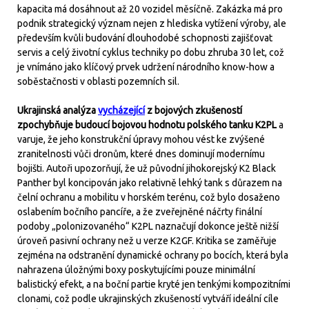
kapacita má dosáhnout až 20 vozidel měsíčně. Zakázka má pro
podnik strategický význam nejen z hlediska vytížení výroby, ale
především kvůli budování dlouhodobé schopnosti zajišťovat
servis a celý životní cyklus techniky po dobu zhruba 30 let, což
je vnímáno jako klíčový prvek udržení národního know-how a
soběstačnosti v oblasti pozemních sil.
Ukrajinská analýza
vycházející
z bojových zkušeností
zpochybňuje budoucí bojovou hodnotu polského tanku K2PL
a
varuje, že jeho konstrukční úpravy mohou vést ke zvýšené
zranitelnosti vůči dronům, které dnes dominují modernímu
bojišti. Autoři upozorňují, že už původní jihokorejský K2 Black
Panther byl koncipován jako relativně lehký tank s důrazem na
čelní ochranu a mobilitu v horském terénu, což bylo dosaženo
oslabením bočního pancíře, a že zveřejněné náčrty finální
podoby „polonizovaného“ K2PL naznačují dokonce ještě nižší
úroveň pasivní ochrany než u verze K2GF. Kritika se zaměřuje
zejména na odstranění dynamické ochrany po bocích, která byla
nahrazena úložnými boxy poskytujícími pouze minimální
balistický efekt, a na boční partie kryté jen tenkými kompozitními
clonami, což podle ukrajinských zkušeností vytváří ideální cíle