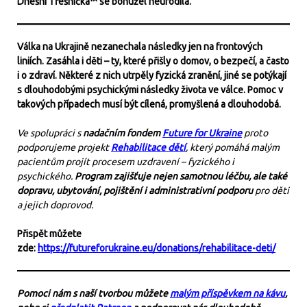
Dnešní Třešnička™ se bohužel neurodila.
Válka na Ukrajině nezanechala následky jen na frontových
liniích. Zasáhla i děti – ty, které přišly o domov, o bezpečí, a často
i o zdraví. Některé z nich utrpěly fyzická zranění, jiné se potýkají
s dlouhodobými psychickými následky života ve válce. Pomoc v
takových případech musí být cílená, promyšlená a dlouhodobá.
Ve spolupráci s
nadačním fondem
Future for Ukraine
proto
podporujeme projekt
Rehabilitace dětí
, který pomáhá malým
pacientům projít procesem uzdravení – fyzického i
psychického.
Program zajišťuje nejen samotnou léčbu, ale také
dopravu, ubytování, pojištění i administrativní podporu
pro děti
a jejich doprovod.
Přispět můžete
zde:
https://futureforukraine.eu/donations/rehabilitace-deti/
Pomoci nám s naší tvorbou můžete
malým příspěvkem na kávu
,