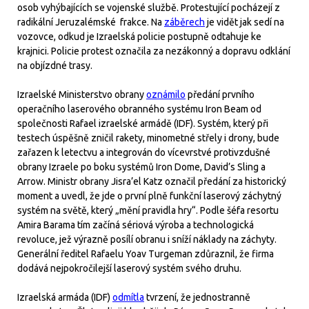
osob vyhýbajících se vojenské službě. Protestující pocházejí z
radikální Jeruzalémské frakce. Na
záběrech
je vidět jak sedí na
vozovce, odkud je Izraelská policie postupně odtahuje ke
krajnici. Policie protest označila za nezákonný a dopravu odklání
na objízdné trasy.
Izraelské Ministerstvo obrany
oznámilo
předání prvního
operačního laserového obranného systému Iron Beam od
společnosti Rafael izraelské armádě (IDF). Systém, který při
testech úspěšně zničil rakety, minometné střely i drony, bude
zařazen k letectvu a integrován do vícevrstvé protivzdušné
obrany Izraele po boku systémů Iron Dome, David’s Sling a
Arrow. Ministr obrany Jisra’el Katz označil předání za historický
moment a uvedl, že jde o první plně funkční laserový záchytný
systém na světě, který „mění pravidla hry“. Podle šéfa resortu
Amira Barama tím začíná sériová výroba a technologická
revoluce, jež výrazně posílí obranu i sníží náklady na záchyty.
Generální ředitel Rafaelu Yoav Turgeman zdůraznil, že firma
dodává nejpokročilejší laserový systém svého druhu.
Izraelská armáda (IDF)
odmítla
tvrzení, že jednostranně