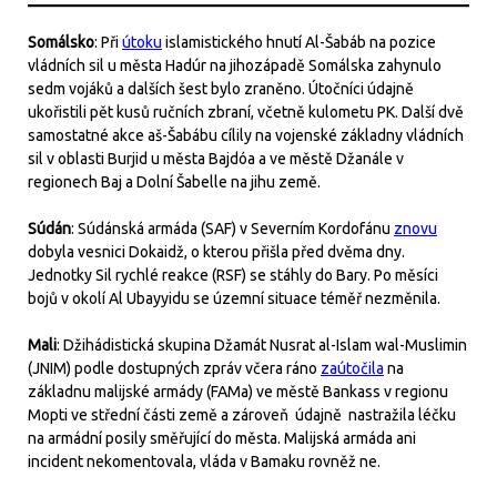
Somálsko
: Při
útoku
islamistického hnutí Al-Šabáb na pozice
vládních sil u města Hadúr na jihozápadě Somálska zahynulo
sedm vojáků a dalších šest bylo zraněno. Útočníci údajně
ukořistili pět kusů ručních zbraní, včetně kulometu PK. Další dvě
samostatné akce aš-Šabábu cílily na vojenské základny vládních
sil v oblasti Burjid u města Bajdóa a ve městě Džanále v
regionech Baj a Dolní Šabelle na jihu země.
Súdán
: Súdánská armáda (SAF) v Severním Kordofánu
znovu
dobyla vesnici Dokaidž, o kterou přišla před dvěma dny.
Jednotky Sil rychlé reakce (RSF) se stáhly do Bary. Po měsíci
bojů v okolí Al Ubayyidu se územní situace téměř nezměnila.
Mali
: Džihádistická skupina Džamát Nusrat al-Islam wal-Muslimin
(JNIM) podle dostupných zpráv včera ráno
zaútočila
na
základnu malijské armády (FAMa) ve městě Bankass v regionu
Mopti ve střední části země a zároveň údajně nastražila léčku
na armádní posily směřující do města. Malijská armáda ani
incident nekomentovala, vláda v Bamaku rovněž ne.