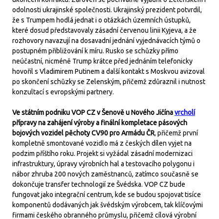
odolnosti ukrajinské společnosti. Ukrajinský prezident potvrdil,
že s Trumpem hodlá jednat i o otázkách územních ústupků,
které dosud představovaly zásadní červenou linii Kyjeva, a že
rozhovory navazují na dosavadní jednání vyjednávacích týmů o
postupném přibližování k míru. Rusko se schůzky přímo
neúčastní, nicméně Trump krátce před jednáním telefonicky
hovořil s Vladimirem Putinem a další kontakt s Moskvou avizoval
po skončení schůzky se Zelenským, přičemž zdůraznil i nutnost
konzultací s evropskými partnery.
Ve státním podniku VOP CZ v Šenově u Nového Jičína
vrcholí
přípravy na zahájení výroby a finální kompletace pásových
bojových vozidel pěchoty CV90 pro Armádu ČR
, přičemž první
kompletně smontované vozidlo má z českých dílen vyjet na
podzim příštího roku. Projekt si vyžádal zásadní modernizaci
infrastruktury, úpravy výrobních hal a testovacího polygonu i
nábor zhruba 200 nových zaměstnanců, zatímco současně se
dokončuje transfer technologií ze Švédska. VOP CZ bude
fungovat jako integrační centrum, kde se budou spojovat tisíce
komponentů dodávaných jak švédským výrobcem, tak klíčovými
firmami českého obranného průmyslu, přičemž cílová výrobní