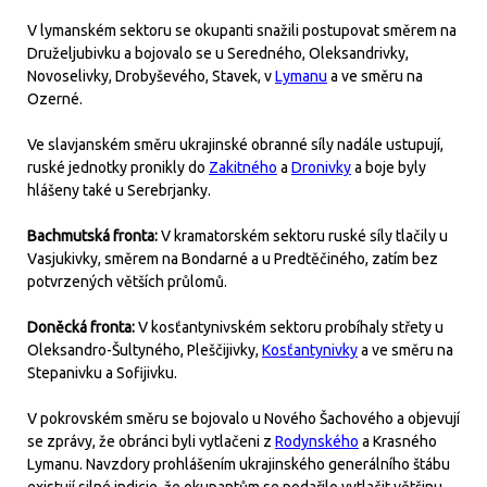
V lymanském sektoru se okupanti snažili postupovat směrem na
Druželjubivku a bojovalo se u Seredného, Oleksandrivky,
Novoselivky, Drobyševého, Stavek, v
Lymanu
a ve směru na
Ozerné.
Ve slavjanském směru ukrajinské obranné síly nadále ustupují,
ruské jednotky pronikly do
Zakitného
a
Dronivky
a boje byly
hlášeny také u Serebrjanky.
Bachmutská fronta:
V kramatorském sektoru ruské síly tlačily u
Vasjukivky, směrem na Bondarné a u Predtěčiného, zatím bez
potvrzených větších průlomů.
Doněcká fronta:
V kosťantynivském sektoru probíhaly střety u
Oleksandro-Šultyného, Pleščijivky,
Kosťantynivky
a ve směru na
Stepanivku a Sofijivku.
V pokrovském směru se bojovalo u Nového Šachového a objevují
se zprávy, že obránci byli vytlačeni z
Rodynského
a Krasného
Lymanu. Navzdory prohlášením ukrajinského generálního štábu