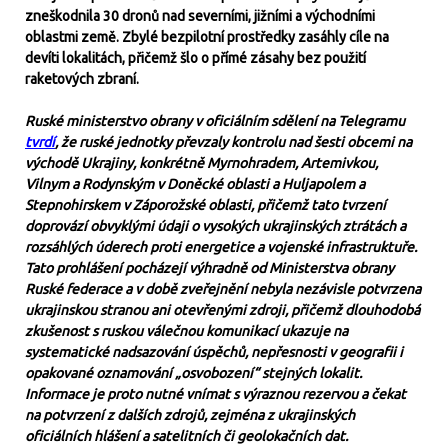
zneškodnila 30 dronů nad severními, jižními a východními
oblastmi země. Zbylé bezpilotní prostředky zasáhly cíle na
devíti lokalitách, přičemž šlo o přímé zásahy bez použití
raketových zbraní.
Ruské ministerstvo obrany v oficiálním sdělení na Telegramu
tvrdí
, že ruské jednotky převzaly kontrolu nad šesti obcemi na
východě Ukrajiny, konkrétně Myrnohradem, Artemivkou,
Vilnym a Rodynským v Doněcké oblasti a Huljapolem a
Stepnohirskem v Záporožské oblasti, přičemž tato tvrzení
doprovází obvyklými údaji o vysokých ukrajinských ztrátách a
rozsáhlých úderech proti energetice a vojenské infrastruktuře.
Tato prohlášení pocházejí výhradně od Ministerstva obrany
Ruské federace a v době zveřejnění nebyla nezávisle potvrzena
ukrajinskou stranou ani otevřenými zdroji, přičemž dlouhodobá
zkušenost s ruskou válečnou komunikací ukazuje na
systematické nadsazování úspěchů, nepřesnosti v geografii i
opakované oznamování „osvobození“ stejných lokalit.
Informace je proto nutné vnímat s výraznou rezervou a čekat
na potvrzení z dalších zdrojů, zejména z ukrajinských
oficiálních hlášení a satelitních či geolokačních dat.