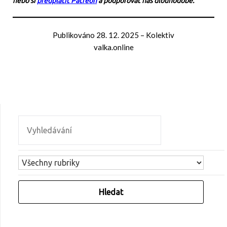
nebo si
předplatit Patreon
a podporovat nás dlouhodobě.
Publikováno
28. 12. 2025
–
Kolektiv
valka.online