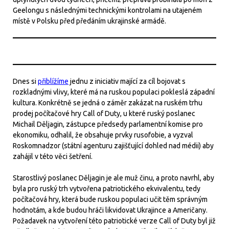
Geelongu s následnými technickými kontrolami na utajeném
místě v Polsku před předáním ukrajinské armádě.
Dnes si
přiblížíme
jednu z iniciativ mající za cíl bojovat s
rozkladnými vlivy, které má na ruskou populaci pokleslá západní
kultura. Konkrétně se jedná o záměr zakázat na ruském trhu
prodej počítačové hry Call of Duty, u které ruský poslanec
Michail Děljagin, zástupce předsedy parlamentní komise pro
ekonomiku, odhalil, že obsahuje prvky rusofobie, a vyzval
Roskomnadzor (státní agenturu zajišťující dohled nad médii) aby
zahájil v této věci šetření.
Starostlivý poslanec Děljagin je ale muž činu, a proto navrhl, aby
byla pro ruský trh vytvořena patriotického ekvivalentu, tedy
počítačová hry, která bude ruskou populaci učit těm správným
hodnotám, a kde budou hráči likvidovat Ukrajince a Američany.
Požadavek na vytvoření této patriotické verze Call of Duty byl již