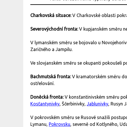
Charkovská situace:
V Charkovské oblasti pokra
Severovýchodní fronta:
V kupjanském směru ne
V lymanském směru se bojovalo u Novojehorivk
Zaričného a Jampilu.
Ve slovjanském směru se okupanti pokoušeli p
Bachmutská fronta:
V kramatorském směru do
ostřelování.
Doněcká fronta:
V konsťantinivském směru pok
Kosťantynivky
, Ščerbinivky,
Jablunivky
, Rusyn 
V pokrovském směru se Rusové snažili postup
Lymanu,
Pokrovsku
, severně od Kotlyného, U