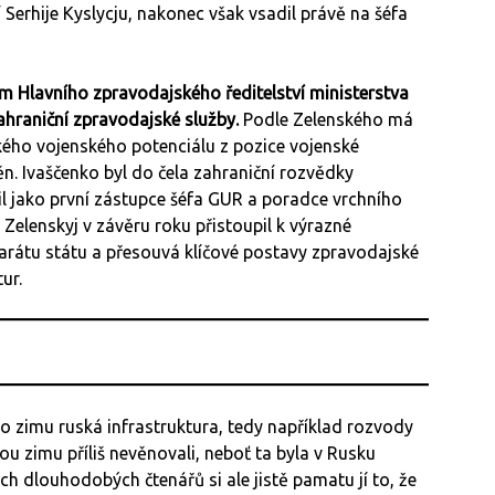
Serhije Kyslycju, nakonec však vsadil právě na šéfa
em Hlavního zpravodajského ředitelství ministerstva
ahraniční zpravodajské služby.
Podle Zelenského má
ého vojenského potenciálu z pozice vojenské
n. Ivaščenko byl do čela zahraniční rozvědky
l jako první zástupce šéfa GUR a poradce vrchního
e Zelenskyj v závěru roku přistoupil k výrazné
rátu státu a přesouvá klíčové postavy zpravodajské
ur.
to zimu ruská infrastruktura, tedy například rozvody
 zimu příliš nevěnovali, neboť ta byla v Rusku
ch dlouhodobých čtenářů si ale jistě pamatu jí to, že