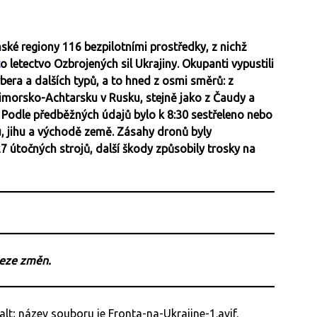
inské regiony 116 bezpilotními prostředky, z nichž
o letectvo Ozbrojených sil Ukrajiny. Okupanti vypustili
bera a dalších typů, a to hned z osmi směrů: z
Primorsko-Achtarsku v Rusku, stejně jako z Čaudy a
odle předběžných údajů bylo k 8:30 sestřeleno nebo
u, jihu a východě země. Zásahy dronů byly
útočných strojů, další škody způsobily trosky na
beze změn.