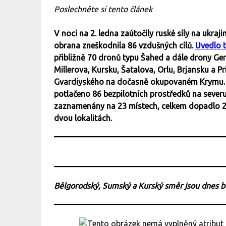
Poslechněte si tento článek
V noci na 2. ledna zaútočily ruské síly na ukraj
obrana zneškodnila 86 vzdušných cílů.
Uvedlo t
přibližně 70 dronů typu Šahed a dále drony Ger
Millerova, Kursku, Šatalova, Orlu, Brjansku a 
Gvardiyského na dočasně okupovaném Krymu. P
potlačeno 86 bezpilotních prostředků na sever
zaznamenány na 23 místech, celkem dopadlo 27 
dvou lokalitách.
Bělgorodský, Sumský a Kurský směr jsou dnes 