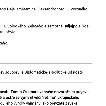
eného Haje, směrem na Oleksandrohrad, u Voroného,
ili u Solodkého, Zeleného a samotné Huljajpole, kde
d města.
ského.
amentu Tomio Okamura ve svém novoročním projevu
 a ostře se vymezil vůči “režimu” ukrajinského
ou jeho výroky vnímány jako převzaté z ruské