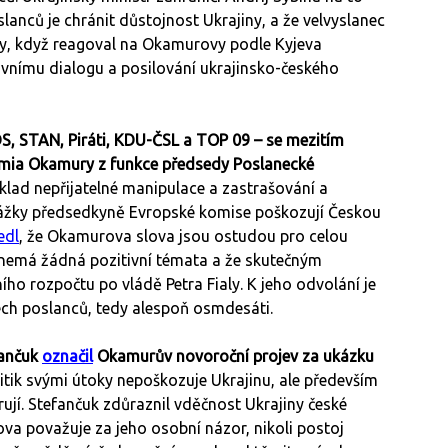
slanců je chránit důstojnost Ukrajiny, a že velvyslanec
ky, když reagoval na Okamurovy podle Kyjeva
tivnímu dialogu a posilování ukrajinsko-českého
S, STAN, Piráti, KDU-ČSL a TOP 09 – se mezitím
omia Okamury z funkce předsedy Poslanecké
klad nepřijatelné manipulace a zastrašování a
 urážky předsedkyně Evropské komise poškozují Českou
edl
, že Okamurova slova jsou ostudou pro celou
e nemá žádná pozitivní témata a že skutečným
ího rozpočtu po vládě Petra Fialy. K jeho odvolání je
ech poslanců, tedy alespoň osmdesáti.
fančuk
označil
Okamurův novoroční projev za ukázku
litik svými útoky nepoškozuje Ukrajinu, ale především
ují. Stefančuk zdůraznil vděčnost Ukrajiny české
va považuje za jeho osobní názor, nikoli postoj