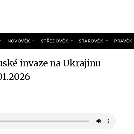
NOVOVĚK
STŘEDOVĚK
STAROVĚK
PRAVĚK
uské invaze na Ukrajinu
01.2026