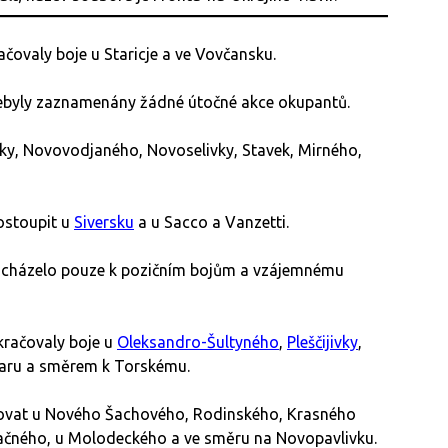
čovaly boje u Staricje a ve Vovčansku.
byly zaznamenány žádné útočné akce okupantů.
y, Novovodjaného, Novoselivky, Stavek, Mirného,
ostoupit u
Siversku
a u Sacco a Vanzetti.
cházelo pouze k pozičním bojům a vzájemnému
račovaly boje u
Oleksandro-Šultyného
,
Pleščijivky
,
Jaru a směrem k Torskému.
ovat u Nového Šachového, Rodinského, Krasného
dačného, u Molodeckého a ve směru na Novopavlivku.