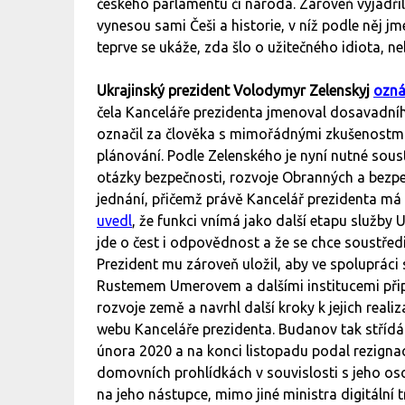
českého parlamentu či národa. Zároveň vyjádři
vynesou sami Češi a historie, v níž podle ně
teprve se ukáže, zda šlo o užitečného idiota, 
Ukrajinský prezident Volodymyr Zelenskyj
ozná
čela Kanceláře prezidenta jmenoval dosavadní
označil za člověka s mimořádnými zkušenostmi 
plánování. Podle Zelenského je nyní nutné sou
otázky bezpečnosti, rozvoje Obranných a bezpe
jednání, přičemž právě Kancelář prezidenta m
uvedl
, že funkci vnímá jako další etapu služby U
jde o čest i odpovědnost a že se chce soustředi
Prezident mu zároveň uložil, aby ve spoluprác
Rustemem Umerovem a dalšími institucemi připr
rozvoje země a navrhl další kroky k jejich reali
webu Kanceláře prezidenta. Budanov tak střídá
února 2020 a na konci listopadu podal rezignac
domovních prohlídkách v souvislosti s jeho os
na jeho nástupce, mimo jiné ministra digitáln