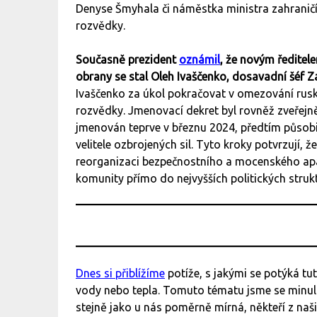
Denyse Šmyhala či náměstka ministra zahraničí 
rozvědky.
Současně prezident
oznámil
, že novým ředitel
obrany se stal Oleh Ivaščenko, dosavadní šéf Z
Ivaščenko za úkol pokračovat v omezování rusk
rozvědky. Jmenovací dekret byl rovněž zveřejně
jmenován teprve v březnu 2024, předtím působi
velitele ozbrojených sil. Tyto kroky potvrzují, ž
reorganizaci bezpečnostního a mocenského apa
komunity přímo do nejvyšších politických strukt
Dnes si přiblížíme
potíže, s jakými se potýká tu
vody nebo tepla. Tomuto tématu jsme se minulou
stejně jako u nás poměrně mírná, někteří z naši