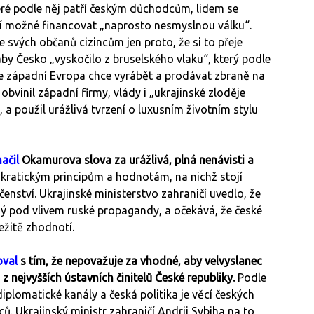
eré podle něj patří českým důchodcům, lidem se
í možné financovat „naprosto nesmyslnou válku“.
 svých občanů cizincům jen proto, že si to přeje
aby Česko „vyskočilo z bruselského vlaku“, který podle
, že západní Evropa chce vyrábět a prodávat zbraně na
obvinil západní firmy, vlády i „ukrajinské zloděje
 a použil urážlivá tvrzení o luxusním životním stylu
ačil
Okamurova slova za urážlivá, plná nenávisti a
kratickým principům a hodnotám, na nichž stojí
enství. Ukrajinské ministerstvo zahraničí uvedlo, že
 pod vlivem ruské propagandy, a očekává, že české
ežitě zhodnotí.
oval
s tím, že nepovažuje za vhodné, aby velvyslanec
z nejvyšších ústavních činitelů České republiky.
Podle
iplomatické kanály a česká politika je věcí českých
ů. Ukrajinský ministr zahraničí Andrij Sybiha na to