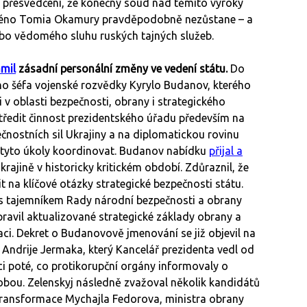
l přesvědčení, že konečný soud nad těmito výroky
j jméno Tomia Okamury pravděpodobně nezůstane – a
nebo vědomého sluhu ruských tajných služeb.
mil
zásadní personální změny ve vedení státu.
Do
ho šéfa vojenské rozvědky Kyrylo Budanov, kterého
v oblasti bezpečnosti, obrany i strategického
středit činnost prezidentského úřadu především na
čnostních sil Ukrajiny a na diplomatickou rovinu
á tyto úkoly koordinovat. Budanov nabídku
přijal a
krajině v historicky kritickém období. Zdůraznil, že
t na klíčové otázky strategické bezpečnosti státu.
i s tajemníkem Rady národní bezpečnosti a obrany
avil aktualizované strategické základy obrany a
zaci. Dekret o Budanovově jmenování se již objevil na
 Andrije Jermaka, který Kancelář prezidenta vedl od
i poté, co protikorupční orgány informovaly o
obou. Zelenskyj následně zvažoval několik kandidátů
í transformace Mychajla Fedorova, ministra obrany