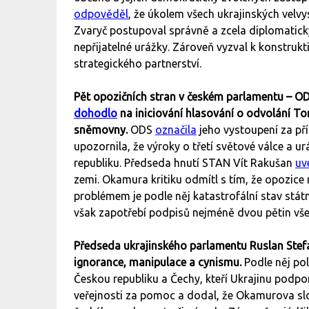
odpověděl
, že úkolem všech ukrajinských velvy
Zvaryč postupoval správně a zcela diplomatic
nepřijatelné urážky. Zároveň vyzval k konstruk
strategického partnerství.
Pět opozičních stran v českém parlamentu – OD
dohodlo
na iniciování hlasování o odvolání T
sněmovny.
ODS
označila
jeho vystoupení za pří
upozornila, že výroky o třetí světové válce a
republiku. Předseda hnutí STAN Vít Rakušan
uv
zemi. Okamura kritiku odmítl s tím, že opozic
problémem je podle něj katastrofální stav státn
však zapotřebí podpisů nejméně dvou pětin vš
Předseda ukrajinského parlamentu Ruslan Ste
ignorance, manipulace a cynismu.
Podle něj po
Českou republiku a Čechy, kteří Ukrajinu podpor
veřejnosti za pomoc a dodal, že Okamurova slo