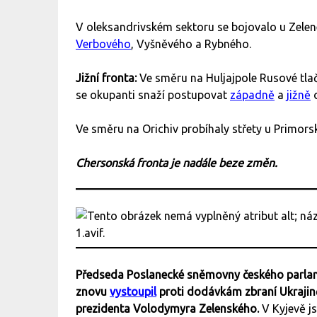
V oleksandrivském sektoru se bojovalo u Zel
Verbového
, Vyšněvého a Rybného.
Jižní fronta:
Ve směru na Huljajpole Rusové tlač
se okupanti snaží postupovat
západně
a
jižně
o
Ve směru na Orichiv probíhaly střety u Primor
Chersonská fronta je nadále beze změn.
Předseda Poslanecké sněmovny českého parl
znovu
vystoupil
proti dodávkám zbraní Ukrajině
prezidenta Volodymyra Zelenského.
V Kyjevě js