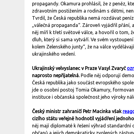
propagandy. Okamura prohlásil, že z peněz, kt
zdravotním postižením a rodinám s dětmi, nen
Tvrdil, že Česká republika nemá rozdávat peníze
„válečná propaganda“. Zároveň vyjádřil přání, 
něj míří k třetí světové válce, a hovořil o tom
dluh, který si sama vytváří. Ve svém vystoupení 
kolem Zelenského junty“, že na válce vydělávají,
ukrajinského vedení.
Ukrajinský velvyslanec v Praze Vasyl Zvaryč
ozn
naprosto nepřijatelná.
Podle něj odporují demo
Česká republika jako součást evropského společ
jde o osobní postoj Tomia Okamury, formovaný
instituce i občanská společnost jeho výroky nál
Český ministr zahraničí Petr Macinka však
reag
cizího státu veřejně hodnotil vyjádření jednoho 
něj mají diplomaté k řešení výhrad standardní d
občanů a jejich demokraticky zvolených zástupc