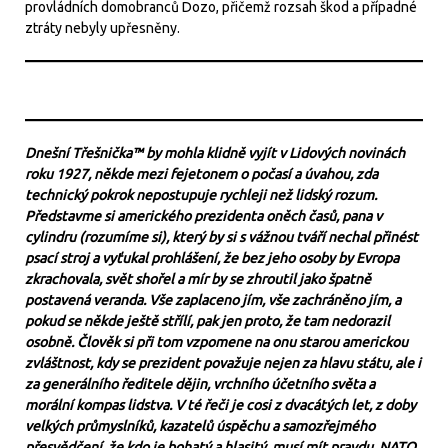
provládních domobranců Dozo, přičemž rozsah škod a případné
ztráty nebyly upřesněny.
Dnešní Třešnička™ by mohla klidně vyjít v Lidových novinách
roku 1927, někde mezi fejetonem o počasí a úvahou, zda
technický pokrok nepostupuje rychleji než lidský rozum.
Představme si amerického prezidenta oněch časů, pana v
cylindru (rozumíme si), který by si s vážnou tváří nechal přinést
psací stroj a vyťukal prohlášení, že bez jeho osoby by Evropa
zkrachovala, svět shořel a mír by se zhroutil jako špatně
postavená veranda. Vše zaplaceno jím, vše zachráněno jím, a
pokud se někde ještě střílí, pak jen proto, že tam nedorazil
osobně. Člověk si při tom vzpomene na onu starou americkou
zvláštnost, kdy se prezident považuje nejen za hlavu státu, ale i
za generálního ředitele dějin, vrchního účetního světa a
morální kompas lidstva. V té řeči je cosi z dvacátých let, z doby
velkých průmyslníků, kazatelů úspěchu a samozřejmého
přesvědčení, že kdo je bohatý a hlasitý, musí mít pravdu. NATO