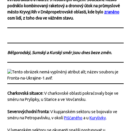
podniklo kombinovaný raketový a dronový útok na průmyslové
město Kryvyj Rih v Dněpropetrovské oblasti, kde bylo
zraněno
osm lidí, z toho dva ve vážném stavu.
Bělgorodský, Sumský a Kurský směr jsou dnes beze změn.
Charkovská situace:
V charkovské oblasti pokračovaly boje ve
směru na Prylipky, u Starice a ve Vovčansku.
Severovýchodní fronta:
V kupjanském sektoru se bojovalo ve
směru na Petropavlivku, v okolí
Piščaného
a u
Kurylivky
.
V lymanském sektoru se okupanti snažili postupovat u