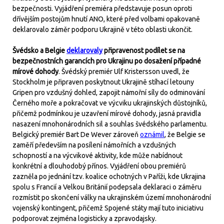
bezpečnosti. Vyjádření premiéra představuje posun oproti
dřívějším postojům hnutí ANO, které před volbami opakovaně
deklarovalo záměr podporu Ukrajině v této oblasti ukončit.
Švédsko a Belgie
deklarovaly
připravenost podílet se na
bezpečnostních garancích pro Ukrajinu po dosažení případné
mírové dohody
. Švédský premiér Ulf Kristersson uvedl, že
Stockholm je připraven poskytnout Ukrajině stíhací letouny
Gripen pro vzdušný dohled, zapojit námořní síly do odminování
Černého moře a pokračovat ve výcviku ukrajinských důstojníků,
přičemž podmínkou je uzavření mírové dohody, jasná pravidla
nasazení mnohonárodních sil a souhlas švédského parlamentu.
Belgický premiér Bart De Wever zároveň
oznámil
, že Belgie se
zaměří především na posílení námořních a vzdušných
schopností a na výcvikové aktivity, kde může nabídnout
konkrétní a dlouhodobý přínos. Vyjádření obou premiérů
zazněla po jednání tzv. koalice ochotných v Paříži, kde Ukrajina
spolu s Francií a Velkou Británií podepsala deklaraci o záměru
rozmístit po skončení války na ukrajinském území mnohonárodní
vojenský kontingent, přičemž Spojené státy mají tuto iniciativu
podporovat zejména logisticky a zpravodajsky.