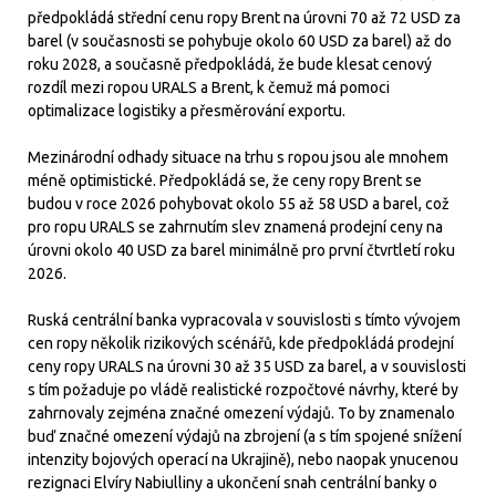
předpokládá střední cenu ropy Brent na úrovni 70 až 72 USD za
barel (v současnosti se pohybuje okolo 60 USD za barel) až do
roku 2028, a současně předpokládá, že bude klesat cenový
rozdíl mezi ropou URALS a Brent, k čemuž má pomoci
optimalizace logistiky a přesměrování exportu.
Mezinárodní odhady situace na trhu s ropou jsou ale mnohem
méně optimistické. Předpokládá se, že ceny ropy Brent se
budou v roce 2026 pohybovat okolo 55 až 58 USD a barel, což
pro ropu URALS se zahrnutím slev znamená prodejní ceny na
úrovni okolo 40 USD za barel minimálně pro první čtvrtletí roku
2026.
Ruská centrální banka vypracovala v souvislosti s tímto vývojem
cen ropy několik rizikových scénářů, kde předpokládá prodejní
ceny ropy URALS na úrovni 30 až 35 USD za barel, a v souvislosti
s tím požaduje po vládě realistické rozpočtové návrhy, které by
zahrnovaly zejména značné omezení výdajů. To by znamenalo
buď značné omezení výdajů na zbrojení (a s tím spojené snížení
intenzity bojových operací na Ukrajině), nebo naopak ynucenou
rezignaci Elvíry Nabiulliny a ukončení snah centrální banky o