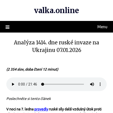
valka.online
Menu
Analýza 1414. dne ruské invaze na
Ukrajinu 07.01.2026
(2 354 slov, doba čtení 12 minut)
Poslechněte si tento článek
V noci na 7. ledna
provedly
ruské síly další vzdušný útok proti