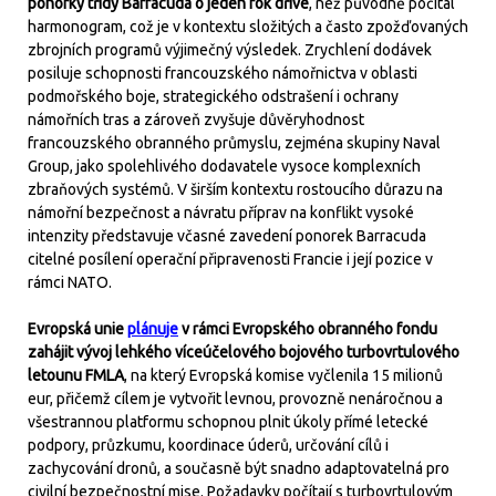
ponorky třídy Barracuda o jeden rok dříve
, než původně počítal
harmonogram, což je v kontextu složitých a často zpožďovaných
zbrojních programů výjimečný výsledek. Zrychlení dodávek
posiluje schopnosti francouzského námořnictva v oblasti
podmořského boje, strategického odstrašení i ochrany
námořních tras a zároveň zvyšuje důvěryhodnost
francouzského obranného průmyslu, zejména skupiny Naval
Group, jako spolehlivého dodavatele vysoce komplexních
zbraňových systémů. V širším kontextu rostoucího důrazu na
námořní bezpečnost a návratu příprav na konflikt vysoké
intenzity představuje včasné zavedení ponorek Barracuda
citelné posílení operační připravenosti Francie i její pozice v
rámci NATO.
Evropská unie
plánuje
v rámci Evropského obranného fondu
zahájit vývoj lehkého víceúčelového bojového turbovrtulového
letounu FMLA
, na který Evropská komise vyčlenila 15 milionů
eur, přičemž cílem je vytvořit levnou, provozně nenáročnou a
všestrannou platformu schopnou plnit úkoly přímé letecké
podpory, průzkumu, koordinace úderů, určování cílů i
zachycování dronů, a současně být snadno adaptovatelná pro
civilní bezpečnostní mise. Požadavky počítají s turbovrtulovým