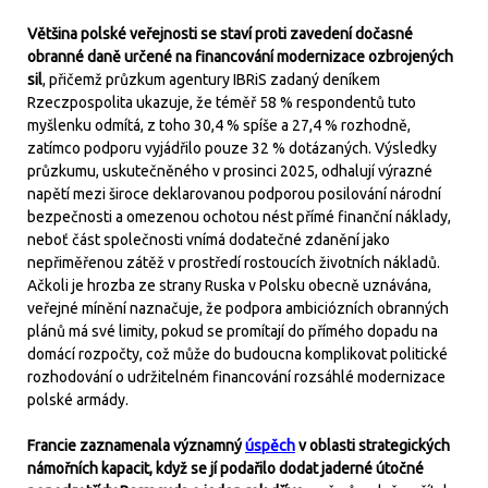
Většina polské veřejnosti se staví proti zavedení dočasné
obranné daně určené na financování modernizace ozbrojených
sil
, přičemž průzkum agentury IBRiS zadaný deníkem
Rzeczpospolita ukazuje, že téměř 58 % respondentů tuto
myšlenku odmítá, z toho 30,4 % spíše a 27,4 % rozhodně,
zatímco podporu vyjádřilo pouze 32 % dotázaných. Výsledky
průzkumu, uskutečněného v prosinci 2025, odhalují výrazné
napětí mezi široce deklarovanou podporou posilování národní
bezpečnosti a omezenou ochotou nést přímé finanční náklady,
neboť část společnosti vnímá dodatečné zdanění jako
nepřiměřenou zátěž v prostředí rostoucích životních nákladů.
Ačkoli je hrozba ze strany Ruska v Polsku obecně uznávána,
veřejné mínění naznačuje, že podpora ambiciózních obranných
plánů má své limity, pokud se promítají do přímého dopadu na
domácí rozpočty, což může do budoucna komplikovat politické
rozhodování o udržitelném financování rozsáhlé modernizace
polské armády.
Francie zaznamenala významný
úspěch
v oblasti strategických
námořních kapacit, když se jí podařilo dodat jaderné útočné