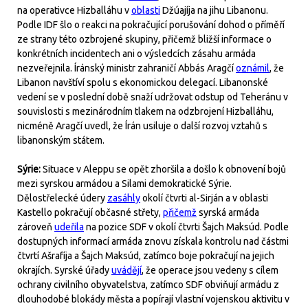
na operativce Hizballáhu v
oblasti
Džúajíja na jihu Libanonu.
Podle IDF šlo o reakci na pokračující porušování dohod o příměří
ze strany této ozbrojené skupiny, přičemž bližší informace o
konkrétních incidentech ani o výsledcích zásahu armáda
nezveřejnila. Íránský ministr zahraničí Abbás Aragčí
oznámil
, že
Libanon navštíví spolu s ekonomickou delegací. Libanonské
vedení se v poslední době snaží udržovat odstup od Teheránu v
souvislosti s mezinárodním tlakem na odzbrojení Hizballáhu,
nicméně Aragčí uvedl, že Írán usiluje o další rozvoj vztahů s
libanonským státem.
Sýrie:
Situace v Aleppu se opět zhoršila a došlo k obnovení bojů
mezi syrskou armádou a Silami demokratické Sýrie.
Dělostřelecké údery
zasáhly
okolí čtvrti al-Sirján a v oblasti
Kastello pokračují občasné střety,
přičemž
syrská armáda
zároveň
udeřila
na pozice SDF v okolí čtvrti Šajch Maksúd. Podle
dostupných informací armáda znovu získala kontrolu nad částmi
čtvrtí Ašrafíja a Šajch Maksúd, zatímco boje pokračují na jejich
okrajích. Syrské úřady
uvádějí
, že operace jsou vedeny s cílem
ochrany civilního obyvatelstva, zatímco SDF obviňují armádu z
dlouhodobé blokády města a popírají vlastní vojenskou aktivitu v