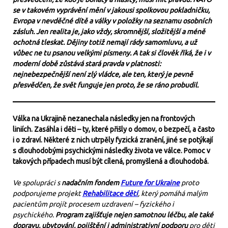
se v takovém vyprávění mění v jakousi spolkovou pokladničku,
Evropa v nevděčné dítě a války v položky na seznamu osobních
zásluh. Jen realita je, jako vždy, skromnější, složitější a méně
ochotná tleskat. Dějiny totiž nemají rády samomluvu, a už
vůbec ne tu psanou velkými písmeny. A tak si člověk říká, že i v
moderní době zůstává stará pravda v platnosti:
nejnebezpečnější není zlý vládce, ale ten, který je pevně
přesvědčen, že svět funguje jen proto, že se ráno probudil.
Válka na Ukrajině nezanechala následky jen na frontových
liniích. Zasáhla i děti – ty, které přišly o domov, o bezpečí, a často
i o zdraví. Některé z nich utrpěly fyzická zranění, jiné se potýkají
s dlouhodobými psychickými následky života ve válce. Pomoc v
takových případech musí být cílená, promyšlená a dlouhodobá.
Ve spolupráci s
nadačním fondem
Future for Ukraine
proto
podporujeme projekt
Rehabilitace dětí
, který pomáhá malým
pacientům projít procesem uzdravení – fyzického i
psychického.
Program zajišťuje nejen samotnou léčbu, ale také
dopravu, ubytování, pojištění i administrativní podporu
pro děti