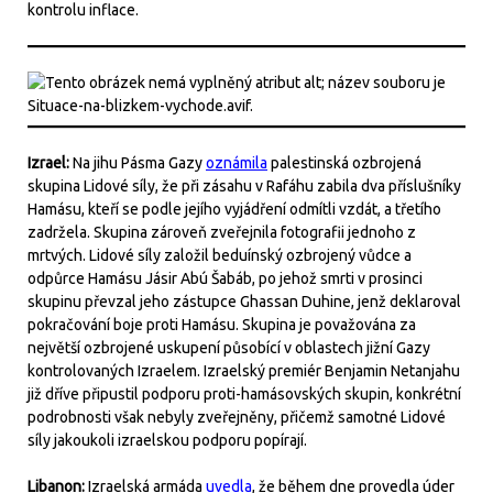
kontrolu inflace.
Izrael:
Na jihu Pásma Gazy
oznámila
palestinská ozbrojená
skupina Lidové síly, že při zásahu v Rafáhu zabila dva příslušníky
Hamásu, kteří se podle jejího vyjádření odmítli vzdát, a třetího
zadržela. Skupina zároveň zveřejnila fotografii jednoho z
mrtvých. Lidové síly založil beduínský ozbrojený vůdce a
odpůrce Hamásu Jásir Abú Šabáb, po jehož smrti v prosinci
skupinu převzal jeho zástupce Ghassan Duhine, jenž deklaroval
pokračování boje proti Hamásu. Skupina je považována za
největší ozbrojené uskupení působící v oblastech jižní Gazy
kontrolovaných Izraelem. Izraelský premiér Benjamin Netanjahu
již dříve připustil podporu proti-hamásovských skupin, konkrétní
podrobnosti však nebyly zveřejněny, přičemž samotné Lidové
síly jakoukoli izraelskou podporu popírají.
Libanon:
Izraelská armáda
uvedla
, že během dne provedla úder