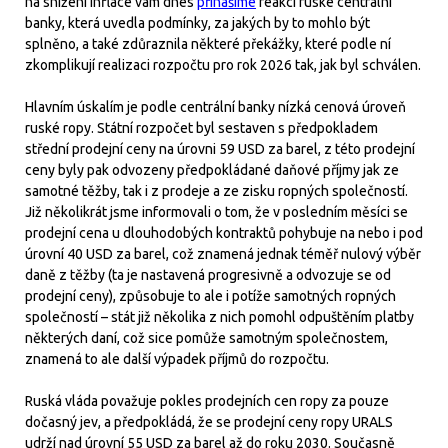
na snížení inflace vám dnes
přinášíme
reakci ruské centrální
banky, která uvedla podmínky, za jakých by to mohlo být
splněno, a také zdůraznila některé překážky, které podle ní
zkomplikují realizaci rozpočtu pro rok 2026 tak, jak byl schválen.
Hlavním úskalím je podle centrální banky nízká cenová úroveň
ruské ropy. Státní rozpočet byl sestaven s předpokladem
střední prodejní ceny na úrovni 59 USD za barel, z této prodejní
ceny byly pak odvozeny předpokládané daňové příjmy jak ze
samotné těžby, tak i z prodeje a ze zisku ropných společností.
Již několikrát jsme informovali o tom, že v posledním měsíci se
prodejní cena u dlouhodobých kontraktů pohybuje na nebo i pod
úrovní 40 USD za barel, což znamená jednak téměř nulový výběr
daně z těžby (ta je nastavená progresivně a odvozuje se od
prodejní ceny), způsobuje to ale i potíže samotných ropných
společností – stát již několika z nich pomohl odpuštěním platby
některých daní, což sice pomůže samotným společnostem,
znamená to ale další výpadek příjmů do rozpočtu.
Ruská vláda považuje pokles prodejních cen ropy za pouze
dočasný jev, a předpokládá, že se prodejní ceny ropy URALS
udrží nad úrovní 55 USD za barel až do roku 2030. Současně