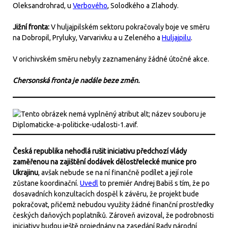
Oleksandrohrad, u
Verbového
, Solodkého a Zlahody.
Jižní fronta:
V huljajpilském sektoru pokračovaly boje ve směru
na Dobropil, Pryluky, Varvarivku a u Zeleného a
Huljajpilu
.
V orichivském směru nebyly zaznamenány žádné útočné akce.
Chersonská fronta je nadále beze změn.
Česká republika nehodlá rušit iniciativu předchozí vlády
zaměřenou na zajištění dodávek dělostřelecké munice pro
Ukrajinu
, avšak nebude se na ní finančně podílet a její role
zůstane koordinační.
Uvedl
to premiér Andrej Babiš s tím, že po
dosavadních konzultacích dospěl k závěru, že projekt bude
pokračovat, přičemž nebudou využity žádné finanční prostředky
českých daňových poplatníků. Zároveň avizoval, že podrobnosti
iniciativy budou ještě projednány na zasedání Rady národní