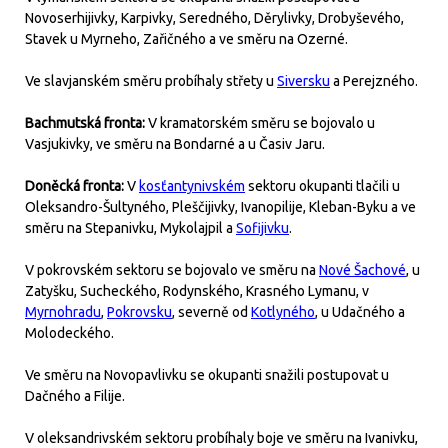
Novoserhijivky, Karpivky, Seredného, Děrylivky, Drobyševého,
Stavek u Myrneho, Zařičného a ve směru na Ozerné.
Ve slavjanském směru probíhaly střety u
Siversku
a Perejzného.
Bachmutská fronta:
V kramatorském směru se bojovalo u
Vasjukivky, ve směru na Bondarné a u Časiv Jaru.
Doněcká fronta:
V
kosťantynivském
sektoru okupanti tlačili u
Oleksandro-Šultyného, Pleščijivky, Ivanopilije, Kleban-Byku a ve
směru na Stepanivku, Mykolajpil a
Sofijivku
.
V pokrovském sektoru se bojovalo ve směru na
Nové Šachové
, u
Zatyšku, Sucheckého, Rodynského, Krasného Lymanu, v
Myrnohradu
,
Pokrovsku
, severně od
Kotlyného
, u Udačného a
Molodeckého.
Ve směru na Novopavlivku se okupanti snažili postupovat u
Dačného a Filije.
V oleksandrivském sektoru probíhaly boje ve směru na Ivanivku,