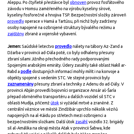
Aleppu. Po čtyřleté přestávce byl
obnoven
provoz fosfátového
závodu v Homsu zaměřeného na výrobu kyseliny sírové,
kyseliny fosforečné a hnojiva TSP. Bezpečnostní složky zároveň
provedly
operace v Hamá a Tartúsu, při nichž byly zadrženy
osoby napojené na ozbrojené struktury bývalého režimu a
zajištěny
zbraně a vojenské vybavení.
Jemen:
Saúdské letectvo
provedlo
nálety na tábory Az-Zand a
Džarba v provincii ad-Dála poté, co byly odhaleny přesuny
zbraní silami Jižního přechodného rady podporovanými
Spojenými arabskými emiráty. Údery zasáhly také oblast Nakíl ar-
Rabd a
podle
dostupných informací mohly mířit i na konvoje a
objekty spojené s vedením STC. Ve stejné provincii byly
zaznamenány
přesuny zbraní a techniky z Adenu do ad-Dály. V
provincii Abján provedli bojovníci organizace Ansár aš-Šaría
přepad obrněného transportéru a dalších vozidel sil STC v
oblasti Mudíja, přičemž
útok
si vyžádal mrtvé a zraněné. Z
centrální věznice ve městě Zindžibár uprchlo několik vězňů
napojených na al-Káidu po střetech mezi ozbrojenci a
bezpečnostními složkami. Další útok
zasáhl
vozidlo 32. brigády
sil al-Amálika na okraji města Atak v provincii Šabwa, kde