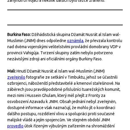
zahynuli tři vojáci a několik dalších bylo těžce zraněno.
Burkina Faso:
Džihádistická skupina Džamát Nusrát al Islam wal-
Muslimin (JNIM) dnes odpoledne
oznámila
, že převzala kontrolu
nad dvěma vojenskými velitelstvími provládní domobrany VDP v
provincii Vahigúja. Tvrzení skupiny zatím nebylo potvrzeno
nezávislými zdroji ani oficiálními orgány Burkiny Faso.
Mali:
Hnutí Džamát Nusrát al Islam wal-Muslimin (JNIM)
zveřejnilo
fotografie ze setkání v Timbuktu, jehož se účastnili
ozbrojenci, náboženští představitelé a kmenoví stařešinové. Na
záběrech jsou pravděpodobně příslušníci tuarežských komunit,
mezi nimi i Hussein Ghulam, který měl přejít z Fronty za
osvobození Azavadu k JNIM. Obsah jednání nebyl zveřejněn,
dostupné informace však naznačují, že mohlo jít o koordinaci
dalšího postupu, rozdělení vlivu a spolupráci proti současné
malijské vládě a jejím spojencům. Ve stejném období JNIM
provedlo
útok řízeným výbušným zařízením na shromáždění