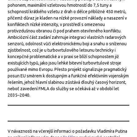
pohonem, maximální vzletovou hmotností do 7,5 tuny a
schopností krátkého vzletu z drah o délce přibližně 450 metrů,
přičemž důraz je kladen na nízké provozní náklady a nasazení v
konfliktech nízké intenzity, v prostředí s omezenou
protivzdušnou obranou či pod prahem otevřeného konfliktu.
Ambiciózní část zadání zahrnuje integraci vlastních radarových
senzorů, odolnost vůči elektronickému boji a snahu o sníženou
zjistitelnost, což je u turbovrtulového letounu technicky i
koncepčně problematické a v praxi se blíží schopnostem již
existujících typů, jako jsou lehké bitevní turbovrtulové stroje
používané mimo Evropu. Přesto projekt signalizuje pragmatický
posun EU směrem k dostupným a funkčně efektivním vojenským
řešením, jehož hlavní slabinou zůstává dlouhý časový horizont,
neboť zavedení FMLA do služby se očekává až v období let
2035–2040.
V návaznosti na včerejší informaci o požadavku Vladimíra Putina