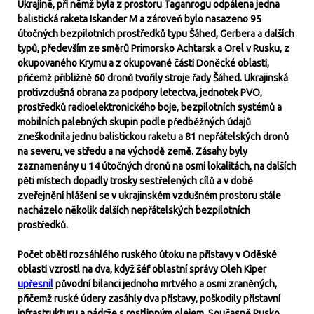
Ukrajině, při němž byla z prostoru Taganrogu odpálena jedna
balistická raketa Iskander M a zároveň bylo nasazeno 95
útočných bezpilotních prostředků typu Šáhed, Gerbera a dalších
typů, především ze směrů Primorsko Achtarsk a Orel v Rusku, z
okupovaného Krymu a z okupované části Doněcké oblasti,
přičemž přibližně 60 dronů tvořily stroje řady Šáhed. Ukrajinská
protivzdušná obrana za podpory letectva, jednotek PVO,
prostředků radioelektronického boje, bezpilotních systémů a
mobilních palebných skupin podle předběžných údajů
zneškodnila jednu balistickou raketu a 81 nepřátelských dronů
na severu, ve středu a na východě země. Zásahy byly
zaznamenány u 14 útočných dronů na osmi lokalitách, na dalších
pěti místech dopadly trosky sestřelených cílů a v době
zveřejnění hlášení se v ukrajinském vzdušném prostoru stále
nacházelo několik dalších nepřátelských bezpilotních
prostředků.
Počet obětí rozsáhlého ruského útoku na přístavy v Oděské
oblasti vzrostl na dva, když šéf oblastní správy Oleh Kiper
upřesnil
původní bilanci jednoho mrtvého a osmi zraněných,
přičemž ruské údery zasáhly dva přístavy, poškodily přístavní
infrastrukturu a nádrže s rostlinným olejem. Současně Rusko