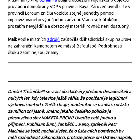
Muslimin (JNIM)
oznámila
údajné obsazení vojenského objektu
provládní domobrany VDP v provincii Kaya. Zároveň uvedla, že v
provincii Loroum zničila vozidlo stejné jednotky pomocí
improvizovaného výbušného zařízení. Vláda se k útokům
prozatím nevyjádřila a obrazový materiál rovněž není dostupný.
Mali:
Podle místních
zdrojů
zaútočila džihádistická skupina JNIM
na zahraniční kamenolom ve městě Bafoulabé. Podrobnosti
útoku zatím nejsou známy.
Dnešní Třešnička™ se vrací do zlaté éry přelomu devadesátek a
nultých let, kdy televize ještě věřila, že ponížení je legitimní
výchovná metoda. Znělka hraje, moderátor se usmívá a otázka
za milion zní jasně: Jméno jakého českého politika je
přesmyčkou slov MAKETA PRCIN? Uveďte celé jméno a
příjmení. Publikum šumí, čas běží… a ano, správně! Petr
Macinka se totiž nechal slyšet, že o ústavních poměrech by
měli rozhodovat zákonodárci, protože přece oni Ústavu napsali,