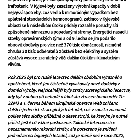
trafostanic. V Kyjevě byly zasaženy výrobní kapacity v době
nejvyšší spotřeby, což vedlo k mimořádným výpadkům bez
uplatnění standardních harmonogramů, zatímco v Kyjevské
oblasti se k následkům útoků přidaly rozsáhlé poruchy sítí
způsobené námrazou a popadanými stromy. Energetici nasadili
stovky opravárenských týmů a od 9. ledna se jim podařilo
obnovit dodávky pro více než 370 tisíc domácností, nicméně
zhruba 30 tisíc odběratelů zůstává bez elektřiny a systém
zůstává vysoce zranitelný vůči dalším útokům i klimatickým
vlivům.
Rok 2025 byl pro ruské letectvo dalším obdobím výrazného
opotřebení, které jen částečně vyvažovaly nové dodávky z
domácí výroby. Nejcitelnější byly ztráty strategického letectva,
kdy byl v dubnu při nehodě u Irkutsku ztracen bombardér Tu-
22M3 a 1. června během ukrajinské operace Web zničeno
dalších jedenáct strategických letadel, což v součtu znamená
pokles této složky přibližně o deset strojů, ke kterým je nutné
přičíst ještě tři vážně poškozené. Taktické letectvo sice
nezaznamenalo rekordní ztráty, ale potvrzeno je zničení
jednadvaceti bojových letadel, což je méně než v roce 2022,