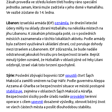
Zásah provedla ve středu kolem třetí hodiny ráno speciální
jednotka Jamam, která muže zadržela v jeho domě v Ramalláhu.
Ve vazbě zůstane do 14. ledna.
Libanon:
Izraelská armáda (IDF)
oznámila
, že dnešní letecké
údery mířily na sklady zbraní Hizballáhu na několika místech na
jihu Libanonu. K zásahům přistoupila poté, co v posledních
měsících zaznamenala v těchto lokalitách aktivitu. Podle armády
byla zařízení využívána k ukládání zbraní, což porušuje dohody
mezi Izraelem a Libanonem. IDF zdůraznila, že bude nadále
odstraňovat jakoukoli hrozbu pro bezpečnost Izraele. Bejrút
minulý týden oznámil, že Hizballáh v oblasti jižně od řeky Litani
odzbrojil, Izrael však toto tvrzení zpochybnil.
Sýrie:
Poslední zbývající bojovníci SDF
opustili
čtvrť Šajch
Maksúd a zamířili směrem na Dajr Háfir. Podle guvernéra Aleppa
Azzama al-Gharíba se bezpečnostní situace ve městě postupně
stabilizuje
, zejména v oblastech Šajch Maksúd a Ašrafíja.
Bezpečnostní složky podle úřadů nadále
provádějí
terénní
operace s cílem
upevnit
dosažené výsledky, obnovit běžný život
ve všech částech města a posílit dlouhodobou stabilitu.