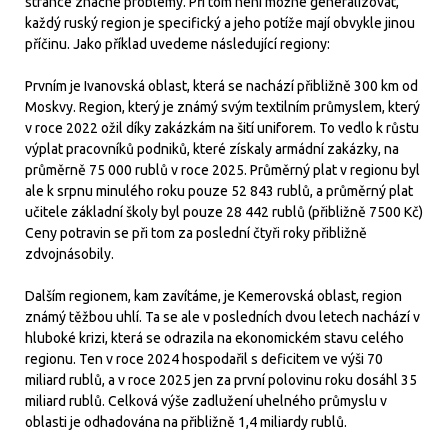
stránce značné problémy. Při tom není možné generalizovat,
každý ruský region je specifický a jeho potíže mají obvykle jinou
příčinu. Jako příklad uvedeme následující regiony:
Prvním je Ivanovská oblast, která se nachází přibližně 300 km od
Moskvy. Region, který je známý svým textilním průmyslem, který
v roce 2022 ožil díky zakázkám na šití uniforem. To vedlo k růstu
výplat pracovníků podniků, které získaly armádní zakázky, na
průměrně 75 000 rublů v roce 2025. Průměrný plat v regionu byl
ale k srpnu minulého roku pouze 52 843 rublů, a průměrný plat
učitele základní školy byl pouze 28 442 rublů (přibližně 7500 Kč)
Ceny potravin se při tom za poslední čtyři roky přibližně
zdvojnásobily.
Dalším regionem, kam zavítáme, je Kemerovská oblast, region
známý těžbou uhlí. Ta se ale v posledních dvou letech nachází v
hluboké krizi, která se odrazila na ekonomickém stavu celého
regionu. Ten v roce 2024 hospodařil s deficitem ve výši 70
miliard rublů, a v roce 2025 jen za první polovinu roku dosáhl 35
miliard rublů. Celková výše zadlužení uhelného průmyslu v
oblasti je odhadována na přibližně 1,4 miliardy rublů.