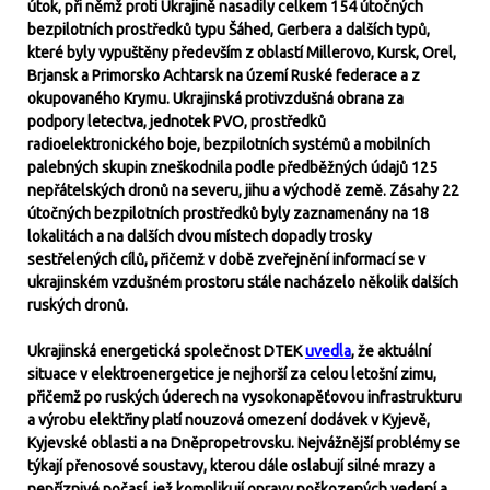
útok, při němž proti Ukrajině nasadily celkem 154 útočných
bezpilotních prostředků typu Šáhed, Gerbera a dalších typů,
které byly vypuštěny především z oblastí Millerovo, Kursk, Orel,
Brjansk a Primorsko Achtarsk na území Ruské federace a z
okupovaného Krymu. Ukrajinská protivzdušná obrana za
podpory letectva, jednotek PVO, prostředků
radioelektronického boje, bezpilotních systémů a mobilních
palebných skupin zneškodnila podle předběžných údajů 125
nepřátelských dronů na severu, jihu a východě země. Zásahy 22
útočných bezpilotních prostředků byly zaznamenány na 18
lokalitách a na dalších dvou místech dopadly trosky
sestřelených cílů, přičemž v době zveřejnění informací se v
ukrajinském vzdušném prostoru stále nacházelo několik dalších
ruských dronů.
Ukrajinská energetická společnost DTEK
uvedla
, že aktuální
situace v elektroenergetice je nejhorší za celou letošní zimu,
přičemž po ruských úderech na vysokonapěťovou infrastrukturu
a výrobu elektřiny platí nouzová omezení dodávek v Kyjevě,
Kyjevské oblasti a na Dněpropetrovsku. Nejvážnější problémy se
týkají přenosové soustavy, kterou dále oslabují silné mrazy a
nepříznivé počasí, jež komplikují opravy poškozených vedení a