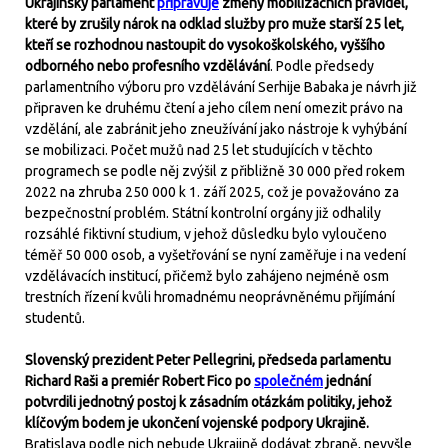
Ukrajinský parlament
připravuje
změny mobilizačních pravidel,
které by zrušily nárok na odklad služby pro muže starší 25 let,
kteří se rozhodnou nastoupit do vysokoškolského, vyššího
odborného nebo profesního vzdělávání
. Podle předsedy
parlamentního výboru pro vzdělávání Serhije Babaka je návrh již
připraven ke druhému čtení a jeho cílem není omezit právo na
vzdělání, ale zabránit jeho zneužívání jako nástroje k vyhýbání
se mobilizaci. Počet mužů nad 25 let studujících v těchto
programech se podle něj zvýšil z přibližně 30 000 před rokem
2022 na zhruba 250 000 k 1. září 2025, což je považováno za
bezpečnostní problém. Státní kontrolní orgány již odhalily
rozsáhlé fiktivní studium, v jehož důsledku bylo vyloučeno
téměř 50 000 osob, a vyšetřování se nyní zaměřuje i na vedení
vzdělávacích institucí, přičemž bylo zahájeno nejméně osm
trestních řízení kvůli hromadnému neoprávněnému přijímání
studentů.
Slovenský prezident Peter Pellegrini, předseda parlamentu
Richard Raši a premiér Robert Fico po
společném
jednání
potvrdili jednotný postoj k zásadním otázkám politiky, jehož
klíčovým bodem je ukončení vojenské podpory Ukrajině.
Bratislava podle nich nebude Ukrajině dodávat zbraně, nevyšle