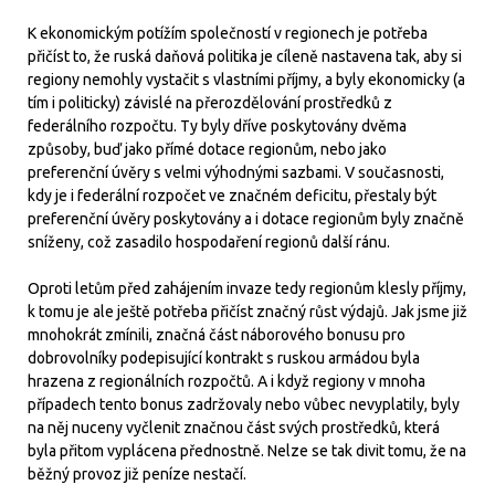
K ekonomickým potížím společností v regionech je potřeba
přičíst to, že ruská daňová politika je cíleně nastavena tak, aby si
regiony nemohly vystačit s vlastními příjmy, a byly ekonomicky (a
tím i politicky) závislé na přerozdělování prostředků z
federálního rozpočtu. Ty byly dříve poskytovány dvěma
způsoby, buď jako přímé dotace regionům, nebo jako
preferenční úvěry s velmi výhodnými sazbami. V současnosti,
kdy je i federální rozpočet ve značném deficitu, přestaly být
preferenční úvěry poskytovány a i dotace regionům byly značně
sníženy, což zasadilo hospodaření regionů další ránu.
Oproti letům před zahájením invaze tedy regionům klesly příjmy,
k tomu je ale ještě potřeba přičíst značný růst výdajů. Jak jsme již
mnohokrát zmínili, značná část náborového bonusu pro
dobrovolníky podepisující kontrakt s ruskou armádou byla
hrazena z regionálních rozpočtů. A i když regiony v mnoha
případech tento bonus zadržovaly nebo vůbec nevyplatily, byly
na něj nuceny vyčlenit značnou část svých prostředků, která
byla přitom vyplácena přednostně. Nelze se tak divit tomu, že na
běžný provoz již peníze nestačí.