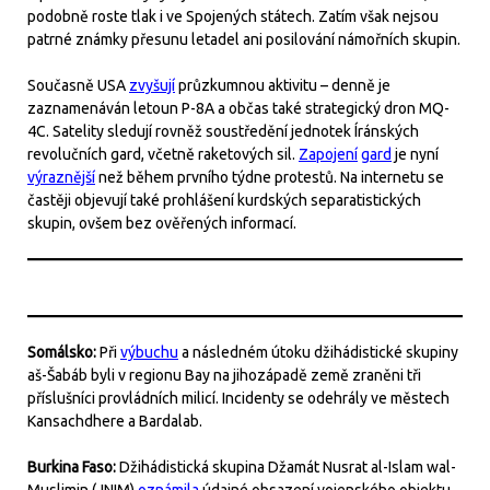
podobně roste tlak i ve Spojených státech. Zatím však nejsou
patrné známky přesunu letadel ani posilování námořních skupin.
Současně USA
zvyšují
průzkumnou aktivitu – denně je
zaznamenáván letoun P-8A a občas také strategický dron MQ-
4C. Satelity sledují rovněž soustředění jednotek Íránských
revolučních gard, včetně raketových sil.
Zapojení
gard
je nyní
výraznější
než během prvního týdne protestů. Na internetu se
častěji objevují také prohlášení kurdských separatistických
skupin, ovšem bez ověřených informací.
Somálsko:
Při
výbuchu
a následném útoku džihádistické skupiny
aš-Šabáb byli v regionu Bay na jihozápadě země zraněni tři
příslušníci provládních milicí. Incidenty se odehrály ve městech
Kansachdhere a Bardalab.
Burkina Faso:
Džihádistická skupina Džamát Nusrat al-Islam wal-