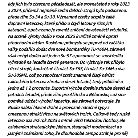
kdy jich bylo ztraceno pětašedesát, ale srovnatelné s roky 2023
a 2024, přičemž nejméně sedm dalších strojů bylo poškozeno,
především Su-34 a Su-30. Významné ztráty utrpělo také
dopravní letectvo, které přišlo o čtyři letouny různých
kategorií, a potvrzeno je rovněž zničení devatenácti vrtulníků.
Na straně výroby došlo v roce 2025 k určité změně oproti
předchozím letům. Ruskému průmyslu se poprvé od začátku
války podařilo dodat dva nové bombardéry Tu-160M, zároveň
však nebyl dodán ani jeden Su-57 a pozornost se soustředila
výhradně na letadla čtvrté generace. Do výzbroje tak přibylo
třicet strojů, konkrétně čtrnáct Su-35S, čtrnáct Su-34M a dva
Su-30SM2, což po započtení ztrát znamená čistý nárůst
taktického letectva zhruba o deset letadel, tedy přibližně o
jedno až 1,2 procenta. Exportní výroba dosáhla zhruba deseti až
patnácti letadel, především pro Alžírsko a Bělorusko, což sice
pomáhá udržet výrobní kapacity, ale zároveň potvrzuje, že
Rusko nabízí hlavně drahé a provozně náročné typy s
omezenou atraktivitou na světových trzích. Celkově tedy ruské
letectvo uzavírá rok 2025 s mírně větší taktickou flotilou, ale
oslabeným strategickým jádrem, stagnující modernizací a s
jasnými známkami toho, že dlouhodobé tempo ztrát je pro něj