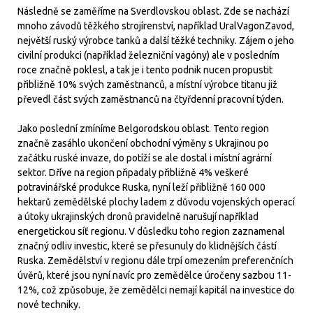
Následně se zaměříme na Sverdlovskou oblast. Zde se nachází
mnoho závodů těžkého strojírenství, například UralVagonZavod,
největší ruský výrobce tanků a další těžké techniky. Zájem o jeho
civilní produkci (například železniční vagóny) ale v posledním
roce značně poklesl, a tak je i tento podnik nucen propustit
přibližně 10% svých zaměstnanců, a místní výrobce titanu již
převedl část svých zaměstnanců na čtyřdenní pracovní týden.
Jako poslední zmíníme Belgorodskou oblast. Tento region
značně zasáhlo ukončení obchodní výměny s Ukrajinou po
začátku ruské invaze, do potíží se ale dostal i místní agrární
sektor. Dříve na region připadaly přibližně 4% veškeré
potravinářské produkce Ruska, nyní leží přibližně 160 000
hektarů zemědělské plochy ladem z důvodu vojenských operací
a útoky ukrajinských dronů pravidelně narušují například
energetickou síť regionu. V důsledku toho region zaznamenal
značný odliv investic, které se přesunuly do klidnějších částí
Ruska. Zemědělství v regionu dále trpí omezením preferenčních
úvěrů, které jsou nyní navíc pro zemědělce úročeny sazbou 11-
12%, což způsobuje, že zemědělci nemají kapitál na investice do
nové techniky.