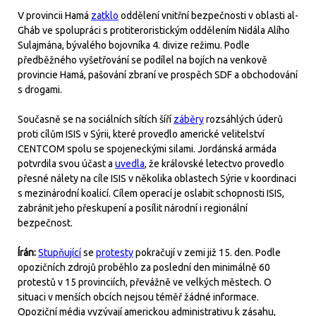
V provincii Hamá
zatklo
oddělení vnitřní bezpečnosti v oblasti al-
Gháb ve spolupráci s protiteroristickým oddělením Nidála Alího
Sulajmána, bývalého bojovníka 4. divize režimu. Podle
předběžného vyšetřování se podílel na bojích na venkově
provincie Hamá, pašování zbraní ve prospěch SDF a obchodování
s drogami.
Současně se na sociálních sítích šíří
záběry
rozsáhlých úderů
proti cílům ISIS v Sýrii, které provedlo americké velitelství
CENTCOM spolu se spojeneckými silami. Jordánská armáda
potvrdila svou účast a
uvedla
, že královské letectvo provedlo
přesné nálety na cíle ISIS v několika oblastech Sýrie v koordinaci
s mezinárodní koalicí. Cílem operací je oslabit schopnosti ISIS,
zabránit jeho přeskupení a posílit národní i regionální
bezpečnost.
Írán:
Stupňující
se
protesty
pokračují v zemi již 15. den. Podle
opozičních zdrojů proběhlo za poslední den minimálně 60
protestů v 15 provinciích, převážně ve velkých městech. O
situaci v menších obcích nejsou téměř žádné informace.
Opoziční média vyzývají americkou administrativu k zásahu,