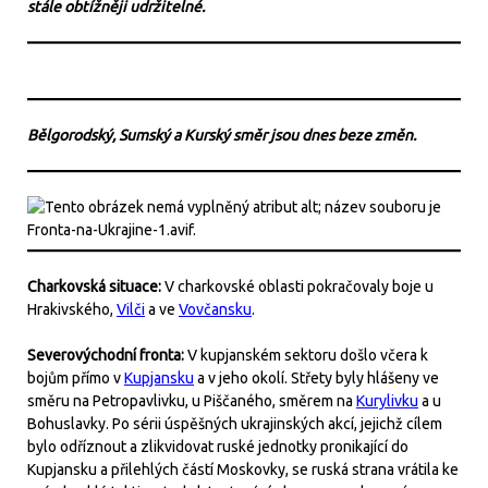
stále obtížněji udržitelné.
Bělgorodský, Sumský a Kurský směr jsou dnes beze změn.
Charkovská situace:
V charkovské oblasti pokračovaly boje u
Hrakivského,
Vilči
a ve
Vovčansku
.
Severovýchodní fronta:
V kupjanském sektoru došlo včera k
bojům přímo v
Kupjansku
a v jeho okolí. Střety byly hlášeny ve
směru na Petropavlivku, u Piščaného, směrem na
Kurylivku
a u
Bohuslavky. Po sérii úspěšných ukrajinských akcí, jejichž cílem
bylo odříznout a zlikvidovat ruské jednotky pronikající do
Kupjansku a přilehlých částí Moskovky, se ruská strana vrátila ke