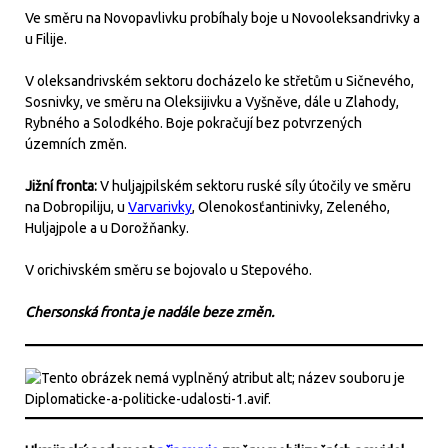
Ve směru na Novopavlivku probíhaly boje u Novooleksandrivky a
u Filije.
V oleksandrivském sektoru docházelo ke střetům u Sičnevého,
Sosnivky, ve směru na Oleksijivku a Vyšněve, dále u Zlahody,
Rybného a Solodkého. Boje pokračují bez potvrzených
územních změn.
Jižní fronta:
V huljajpilském sektoru ruské síly útočily ve směru
na Dobropiliju, u
Varvarivky
, Olenokosťantinivky, Zeleného,
Huljajpole a u Dorožňanky.
V orichivském směru se bojovalo u Stepového.
Chersonská fronta je nadále beze změn.