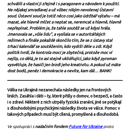
schválili a vlastní ji zřejmě i s paragonem a návodem k použití.
Ne nějakej smradlavej a už vůbec nikým nevolenej Ústavní
soud. Ústavní soud je totiž něco cosi jako údržbář výtahu – má
mazat, ale hlavně mlčet a neptat se, neremcat a hlavně, hlavně
nepřepínat. Problém je, že tahle soutěž se už kdysi hrála.
Jmenovala se „vůle lidu“, a vysílala se v autoritářských
režimech a finále pokaždé skončilo tím, že se z ústavy stal
trhací kalendář se soutěžením, kdo vydrží déle u zdi. Když
politik tvrdí, že kontrola moci je zbytečná, protože moc ví
nejlíp, co dělá, je to asi stejně uklidňující, jako když pyroman
vysvětluje, že hasiči jen brzdí jeho kreativitu. A pokud už máte
dost bodů, peněz i demokracie a nevíte, kam dál… BANK!
Válka na Ukrajině nezanechala následky jen na frontových
liniích. Zasáhla i děti – ty, které přišly o domov, o bezpečí, a často
i o zdraví. Některé z nich utrpěly fyzická zranění, jiné se potýkají
s dlouhodobými psychickými následky života ve válce. Pomoc v
takových případech musí být cílená, promyšlená a dlouhodobá.
Ve spolupráci s
nadačním fondem
Future for Ukraine
proto