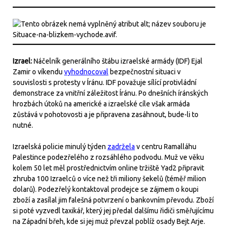
Izrael:
Náčelník generálního štábu izraelské armády (IDF) Ejal
Zamir o víkendu
vyhodnocoval
bezpečnostní situaci v
souvislosti s protesty v Íránu. IDF považuje sílící protivládní
demonstrace za vnitřní záležitost Íránu. Po dnešních íránských
hrozbách útoků na americké a izraelské cíle však armáda
zůstává v pohotovosti a je připravena zasáhnout, bude-li to
nutné.
Izraelská policie minulý týden
zadržela
v centru Ramalláhu
Palestince podezřelého z rozsáhlého podvodu. Muž ve věku
kolem 50 let měl prostřednictvím online tržiště Yad2 připravit
zhruba 100 Izraelců o více než tři miliony šekelů (téměř milion
dolarů). Podezřelý kontaktoval prodejce se zájmem o koupi
zboží a zasílal jim falešná potvrzení o bankovním převodu. Zboží
si poté vyzvedl taxikář, který jej předal dalšímu řidiči směřujícímu
na Západní břeh, kde si jej muž převzal poblíž osady Bejt Arje.