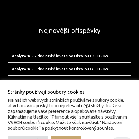
Nejnovější příspěvky
Analýza 1626. dne ruské invaze na Ukrajinu 07.08.2026
Analýza 1625. dne ruské invaze na Ukrajinu 06.08.2026
Analýza 1624. dne ruské invaze na Ukrajinu 05.08.2026
Stránky používají soubory cookies
Na našich webových stránkách používáme soubory cookie,
abychom vám poskytli co nejrelevantnější služby tím, že si
zapamatujeme vaše preference a opakované návštěvy.
Kliknutím na tlačítko "Přijmout vše" souhlasíte s používáním
VŠECH souborů cookie. Můžete však navštívit "Nastavení
souborů cookie" a poskytnout kontrolovaný souhlas..