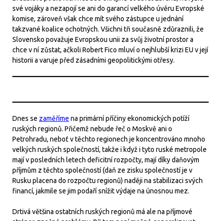
své vojáky a nezapojí se ani do garancí velkého úvěru Evropské
komise, zároveň však chce mít svého zástupce u jednání
takzvané koalice ochotných. Všichni tři současně zdůraznili, že
Slovensko považuje Evropskou unii za svůj životní prostor a
chce v ní zůstat, ačkoli Robert Fico mluví o nejhlubší krizi EU v její
historii a varuje před zásadními geopolitickými otřesy.
Dnes se
zaměříme
na primární příčiny ekonomických potíží
ruských regionů. Přičemž nebude řeč o Moskvě ani o
Petrohradu, neboť v těchto regionech je koncentrováno mnoho
velkých ruských společností, takže i když i tyto ruské metropole
mají v posledních letech deficitní rozpočty, mají díky daňovým
příjmům z těchto společností (daň ze zisku společností je v
Rusku placena do rozpočtu regionů) naději na stabilizaci svých
financí, jakmile se jim podaří snížit výdaje na únosnou mez.
Drtivá většina ostatních ruských regionů má ale na příjmové