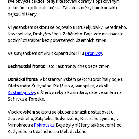
své obvyklé taktice, tedy k testování obrany a opakovaným
pokusům o průnik do města. Zásadní změny linie kontaktu
nejsou hlášeny.
V lymanském sektoru se bojovalo u Druželjubivky, Seredného,
Novoselivky, Drobyševého a Zařičného. Boje zde mají nadále
poziční charakter bez potvrzených územních změn.
Ve slavjanském směru okupanti útočili u
Dronivky
.
Bachmutská fronta:
Tato část fronty dnes beze změn.
Doněcká fronta:
V kosťantynivském sektoru probíhaly boje u
Oleksandro-Šultyného, Pleščijivky, Ivanopilije, v okolí
Kosťantynivky
, u Ščerbynivky a Rusin Jaru, dále ve směru na
Sofijivku a Torecké.
V pokrovském sektoru se okupanti snažili postupovat u
Zapovidného, Zatyšoku, Rodynského, Krasného Lymanu, v
Mirnohradu a
Pokrovsku
. Boje byly hlášeny také severně od
Kotlyného, u Udačného a u Molodeckého.