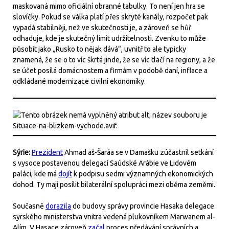
maskovaná mimo oficiální obranné tabulky. To není jen hra se
slovíčky. Pokud se válka platí přes skryté kanály, rozpočet pak
vypadá stabilněji, než ve skutečnosti je, a zároveň se hůř
odhaduje, kde je skutečný limit udržitelnosti. Zvenku to může
působit jako „Rusko to nějak dává“, uvnitř to ale typicky
znamená, že se o to víc škrtá jinde, že se víc tlačí na regiony, a že
se účet posílá domácnostem a firmám v podobě daní, inflace a
odkládané modernizace civilní ekonomiky.
Sýrie:
Prezident
Ahmad aš-Šaráa se v Damašku zúčastnil setkání
s vysoce postavenou delegací Saúdské Arábie ve Lidovém
paláci, kde má
dojít
k podpisu sedmi významných ekonomických
dohod. Ty mají posílit bilaterální spolupráci mezi oběma zeměmi.
Současně
dorazila
do budovy správy provincie Hasaka delegace
syrského ministerstva vnitra vedená plukovníkem Marwanem al-
Alím. V Hasace zároveň
začal
proces předávání správních a