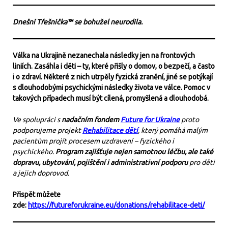
Dnešní Třešnička™ se bohužel neurodila.
Válka na Ukrajině nezanechala následky jen na frontových
liniích. Zasáhla i děti – ty, které přišly o domov, o bezpečí, a často
i o zdraví. Některé z nich utrpěly fyzická zranění, jiné se potýkají
s dlouhodobými psychickými následky života ve válce. Pomoc v
takových případech musí být cílená, promyšlená a dlouhodobá.
Ve spolupráci s
nadačním fondem
Future for Ukraine
proto
podporujeme projekt
Rehabilitace dětí
, který pomáhá malým
pacientům projít procesem uzdravení – fyzického i
psychického.
Program zajišťuje nejen samotnou léčbu, ale také
dopravu, ubytování, pojištění i administrativní podporu
pro děti
a jejich doprovod.
Přispět můžete
zde:
https://futureforukraine.eu/donations/rehabilitace-deti/