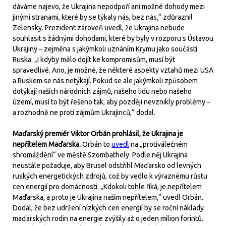
dáváme najevo, že Ukrajina nepodpoří ani možné dohody mezi
jinými stranami, které by se týkaly nás, bez nás,“ zdůraznil
Zelensky. Prezident zároveň uvedl, že Ukrajina nebude
souhlasit s žádnými dohodami, které by byly v rozporu s Ústavou
Ukrajiny – zejména s jakýmkoli uznáním Krymu jako součásti
Ruska. „I kdyby mělo dojít ke kompromisům, musí být
spravedlivé. Ano, je možné, že některé aspekty vztahů mezi USA
a Ruskem se nás netýkají. Pokud se ale jakýmkoli způsobem
dotýkají našich národních zájmů, našeho lidu nebo našeho
území, musí to být řešeno tak, aby později nevznikly problémy –
a rozhodně ne proti zájmům Ukrajinců,“ dodal.
Maďarský premiér Viktor Orbán prohlásil, že Ukrajina je
nepřítelem Maďarska.
Orbán to
uvedl
na „protiválečném
shromáždění“ ve městě Szombathely. Podle něj Ukrajina
neustále požaduje, aby Brusel odstřihl Maďarsko od levných
ruských energetických zdrojů, což by vedlo k výraznému růstu
cen energií pro domácnosti. „Kdokoli tohle říká, je nepřítelem
Maďarska, a proto je Ukrajina naším nepřítelem,“ uvedl Orbán.
Dodal, že bez udržení nízkých cen energií by se roční náklady
maďarských rodin na energie zvýšily až o jeden milion forintů.