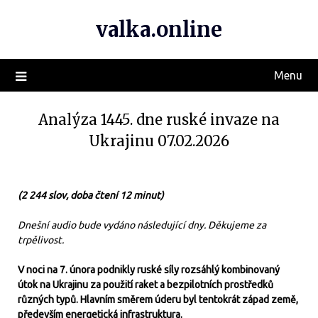
valka.online
Menu
Analýza 1445. dne ruské invaze na
Ukrajinu 07.02.2026
(2 244 slov, doba čtení 12 minut)
Dnešní audio bude vydáno následující dny. Děkujeme za
trpělivost.
V noci na 7. února podnikly ruské síly rozsáhlý kombinovaný
útok na Ukrajinu za použití raket a bezpilotních prostředků
různých typů. Hlavním směrem úderu byl tentokrát západ země,
především energetická infrastruktura.