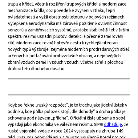
trupu a křídel, včetně rozšíření trupových křídel a modernizace
mechanizace křídla, což povede ke zvýšení vztlaku, lepší
ovladatelnosti a vyšší obratnosti letounu v bojových režimech.
Vylepšená aerodynamika má zároveň pozitivně ovlivnit činnost
senzorů a zaměřovacích systémů, protože stabilnější let v širším
spektru režimů usnadní pilotovi detekci a přesné zaměřování
cílů. Modernizace rovněž otevře cestu k rychlejší integraci
nových typů výzbroje, zejména moderních protiradarových střel
určených k potlačování protivzdušné obrany, a nejnovějších
zbraní vzduch země i vzduch vzduch, včetně střel s plochou
dráhou letu dlouhého dosahu.
Když se řekne „ruský rozpočet“, je to trochu jako jídelní lístek v
podniku, kde půlka položek stojí „dle dohody“ a druhá půlka je
schovaná pod názvem „příloha“. Oficiální čísla už sama o sobě
vypadají jako ekonomika ve válečném režimu. SIPRI
odhaduje
, že
ruské vojenské výdaje v roce 2024 vystoupaly na zhruba 149
mld. USD, což odpovídá asi 7,1 % HDP. Současně Kreml pro rok