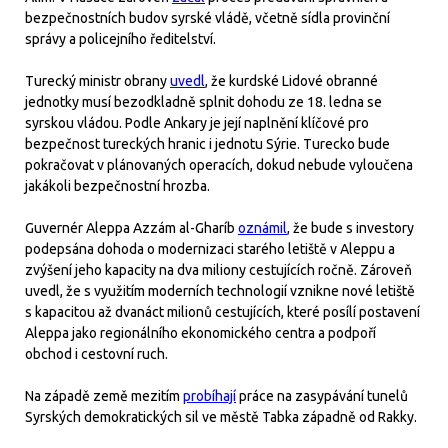
bezpečnostních budov syrské vládě, včetně sídla provinční
správy a policejního ředitelství.
Turecký ministr obrany
uvedl
, že kurdské Lidové obranné
jednotky musí bezodkladně splnit dohodu ze 18. ledna se
syrskou vládou. Podle Ankary je její naplnění klíčové pro
bezpečnost tureckých hranic i jednotu Sýrie. Turecko bude
pokračovat v plánovaných operacích, dokud nebude vyloučena
jakákoli bezpečnostní hrozba.
Guvernér Aleppa Azzám al-Gharíb
oznámil
, že bude s investory
podepsána dohoda o modernizaci starého letiště v Aleppu a
zvýšení jeho kapacity na dva miliony cestujících ročně. Zároveň
uvedl, že s využitím moderních technologií vznikne nové letiště
s kapacitou až dvanáct milionů cestujících, které posílí postavení
Aleppa jako regionálního ekonomického centra a podpoří
obchod i cestovní ruch.
Na západě země mezitím
probíhají
práce na zasypávání tunelů
Syrských demokratických sil ve městě Tabka západně od Rakky.