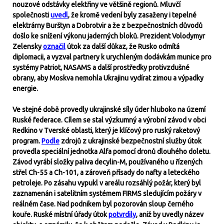
nouzové odstávky elektřiny ve většině regionů. Mluvčí
společnosti
uvedl
, že kromě vedení byly zasaženy i tepelné
elektrárny Burštyn a Dobrotvir a že z bezpečnostních důvodů
došlo ke snížení výkonu jaderných bloků. Prezident Volodymyr
Zelensky
označil
útok za další důkaz, že Rusko odmítá
diplomacii, a vyzval partnery k urychleným dodávkám munice pro
systémy Patriot, NASAMS a další prostředky protivzdušné
obrany, aby Moskva nemohla Ukrajinu vydírat zimou a výpadky
energie.
Ve stejné době provedly ukrajinské síly úder hluboko na území
Ruské federace. Cílem se stal výzkumný a výrobní závod v obci
Redkino v Tverské oblasti, který je klíčový pro ruský raketový
program.
Podle
zdrojů z ukrajinské bezpečnostní služby útok
provedla speciální jednotka Alfa pomocí dronů dlouhého doletu.
Závod vyrábí složky paliva decylin-M, používaného u řízených
střel Ch-55 a Ch-101, a zároveň přísady do nafty a leteckého
petroleje. Po zásahu vypukl v areálu rozsáhlý požár, který byl
zaznamenán i satelitním systémem FIRMS sledujícím požáry v
reálném čase. Nad podnikem byl pozorován sloup černého
kouře. Ruské místní úřady útok
potvrdily
, aniž by uvedly název