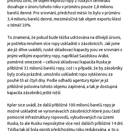
příčinou toho, že objem exportu ropy z ruských terminálů
dosahuje v únoru tohoto roku v průměru pouze 2,8 milionu
barelů denně. Pro srovnání, předchozí měsíc to bylo v průměru
3,4 milionu barelů denně, meziměsíčně tak objem exportu klesl
o téměř 20%.
To znamená, že pokud bude těžba udržována na dřívější úrovni,
je potřeba mnohem více ropy uskladnit v zásobnících. Jak jsme
ale již dříve uváděli, ruské skladovací kapacity jsou ve srovnání s
jinými velkými exportéry ropy, například Saúdskou Arábií,
poměrně omezené – celková skladovací kapacita Ruska je
přibližně 32 milionů barelů ropy, což i v případě, že by zásobníky
byly zcela prázdné, umožnilo uskladnit ropu vytěženou za
pouhé tři až čtyři dny. Podle odhadů agentury Kpler je již
přibližně polovina tohoto objemu zaplněná, a tak je dostupná
kapacita zásobníků ještě nižší.
Kpler sice uvádí, že další přibližně 100 milionů barelů ropy je
možné uskladnit ve vyrovnávacích zásobnících které jsou částí
pomocné infrastruktury ropovodů, vybudovaných na území
Ruska, to ale Rusku neposkytne více než dalších přibližně 14 dní.
Těžba tak již byla oproti předchozímu roku redukována, a to o