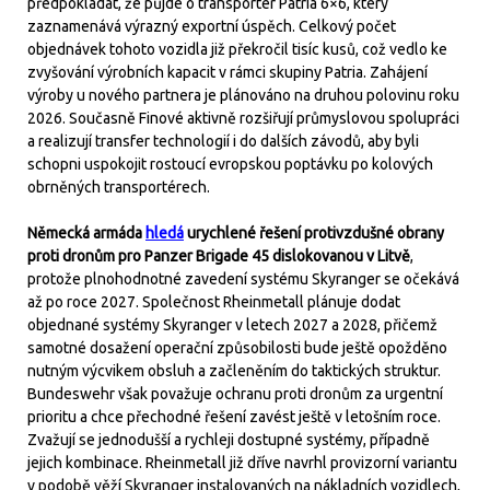
předpokládat, že půjde o transportér Patria 6×6, který
zaznamenává výrazný exportní úspěch. Celkový počet
objednávek tohoto vozidla již překročil tisíc kusů, což vedlo ke
zvyšování výrobních kapacit v rámci skupiny Patria. Zahájení
výroby u nového partnera je plánováno na druhou polovinu roku
2026. Současně Finové aktivně rozšiřují průmyslovou spolupráci
a realizují transfer technologií i do dalších závodů, aby byli
schopni uspokojit rostoucí evropskou poptávku po kolových
obrněných transportérech.
Německá armáda
hledá
urychlené řešení protivzdušné obrany
proti dronům pro Panzer Brigade 45 dislokovanou v Litvě
,
protože plnohodnotné zavedení systému Skyranger se očekává
až po roce 2027. Společnost Rheinmetall plánuje dodat
objednané systémy Skyranger v letech 2027 a 2028, přičemž
samotné dosažení operační způsobilosti bude ještě opožděno
nutným výcvikem obsluh a začleněním do taktických struktur.
Bundeswehr však považuje ochranu proti dronům za urgentní
prioritu a chce přechodné řešení zavést ještě v letošním roce.
Zvažují se jednodušší a rychleji dostupné systémy, případně
jejich kombinace. Rheinmetall již dříve navrhl provizorní variantu
v podobě věží Skyranger instalovaných na nákladních vozidlech,