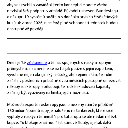
aby se urychlilo zavádění, tento koncept ale podle všeho
nezískal širší podporu v armádě. Původní usnesení Bundestagu
o nákupu 19 systémů počítalo s dodáním prvních čtyř sériových
kusů už v roce 2026, nicméně plné schopnosti jednotek budou
dostupné až později.
Dnes ještě
zůstaneme
u témat spojených s ruským ropným
průmyslem, a zaměříme se na to, jak potíže s jejím exportem,
vyvolané nejen ukrajinskými útoky, ale zejména tím, že Indie
začala v posledních přibližně dvou měsících postupně omezovat
nákupy ruské ropy, způsobují, že ruské skladovací kapacity
začínají být využívány na limitu jejich možností.
Možnosti exportu ruské ropy jsou omezeny i tím že přibližně
150 milionů barelů ropy je naloženo na tankerech, které sice
vypluly z ruských terminálů, pro tuto ropu se ale nedaří nalézt
kupce. To blokuje značnou část stínové flotily, a je tak další