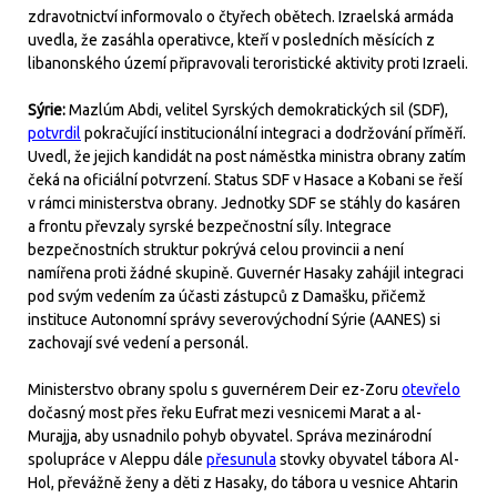
zdravotnictví informovalo o čtyřech obětech. Izraelská armáda
uvedla, že zasáhla operativce, kteří v posledních měsících z
libanonského území připravovali teroristické aktivity proti Izraeli.
Sýrie:
Mazlúm Abdi, velitel Syrských demokratických sil (SDF),
potvrdil
pokračující institucionální integraci a dodržování příměří.
Uvedl, že jejich kandidát na post náměstka ministra obrany zatím
čeká na oficiální potvrzení. Status SDF v Hasace a Kobani se řeší
v rámci ministerstva obrany. Jednotky SDF se stáhly do kasáren
a frontu převzaly syrské bezpečnostní síly. Integrace
bezpečnostních struktur pokrývá celou provincii a není
namířena proti žádné skupině. Guvernér Hasaky zahájil integraci
pod svým vedením za účasti zástupců z Damašku, přičemž
instituce Autonomní správy severovýchodní Sýrie (AANES) si
zachovají své vedení a personál.
Ministerstvo obrany spolu s guvernérem Deir ez-Zoru
otevřelo
dočasný most přes řeku Eufrat mezi vesnicemi Marat a al-
Murajja, aby usnadnilo pohyb obyvatel. Správa mezinárodní
spolupráce v Aleppu dále
přesunula
stovky obyvatel tábora Al-
Hol, převážně ženy a děti z Hasaky, do tábora u vesnice Ahtarin