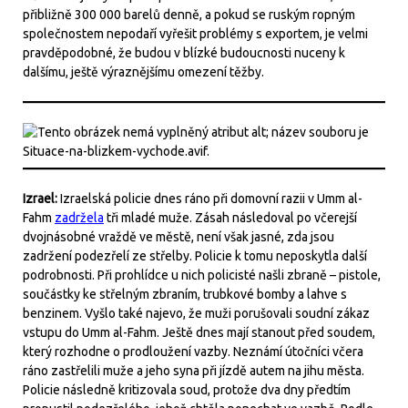
přibližně 300 000 barelů denně, a pokud se ruským ropným
společnostem nepodaří vyřešit problémy s exportem, je velmi
pravděpodobné, že budou v blízké budoucnosti nuceny k
dalšímu, ještě výraznějšímu omezení těžby.
Izrael:
Izraelská policie dnes ráno při domovní razii v Umm al-
Fahm
zadržela
tři mladé muže. Zásah následoval po včerejší
dvojnásobné vraždě ve městě, není však jasné, zda jsou
zadržení podezřelí ze střelby. Policie k tomu neposkytla další
podrobnosti. Při prohlídce u nich policisté našli zbraně – pistole,
součástky ke střelným zbraním, trubkové bomby a lahve s
benzinem. Vyšlo také najevo, že muži porušovali soudní zákaz
vstupu do Umm al-Fahm. Ještě dnes mají stanout před soudem,
který rozhodne o prodloužení vazby. Neznámí útočníci včera
ráno zastřelili muže a jeho syna při jízdě autem na jihu města.
Policie následně kritizovala soud, protože dva dny předtím