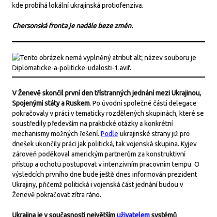
kde probíhá lokální ukrajinská protiofenziva.
Chersonská fronta je nadále beze změn.
V Ženevě skončil první den třístranných jednání mezi Ukrajinou,
Spojenými státy a Ruskem
. Po úvodní společné části delegace
pokračovaly v práci v tematicky rozdělených skupinách, které se
soustředily především na praktické otázky a konkrétní
mechanismy možných řešení.
Podle
ukrajinské strany již pro
dnešek ukončily práci jak politická, tak vojenská skupina. Kyjev
zároveň poděkoval americkým partnerům za konstruktivní
přístup a ochotu postupovat v intenzivním pracovním tempu. O
výsledcích prvního dne bude ještě dnes informován prezident
Ukrajiny, přičemž politická i vojenská část jednání budou v
Ženevě pokračovat zítra ráno.
Ukrajina je v současnosti největším
uživatelem
systémů