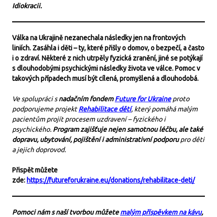
Idiokracii.
Válka na Ukrajině nezanechala následky jen na frontových
liniích. Zasáhla i děti – ty, které přišly o domov, o bezpečí, a často
i o zdraví. Některé z nich utrpěly fyzická zranění, jiné se potýkají
s dlouhodobými psychickými následky života ve válce. Pomoc v
takových případech musí být cílená, promyšlená a dlouhodobá.
Ve spolupráci s
nadačním fondem
Future for Ukraine
proto
podporujeme projekt
Rehabilitace dětí
, který pomáhá malým
pacientům projít procesem uzdravení – fyzického i
psychického.
Program zajišťuje nejen samotnou léčbu, ale také
dopravu, ubytování, pojištění i administrativní podporu
pro děti
a jejich doprovod.
Přispět můžete
zde:
https://futureforukraine.eu/donations/rehabilitace-deti/
Pomoci nám s naší tvorbou můžete
malým příspěvkem na kávu
,