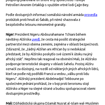
podporují plánované offshore vrty společnosti Türkiye
Petrolleri Anonim Ortaklığı s využitím vrtné lodi Çağrı Bey.
Podle dostupných informací somálská národní armáda
provedla
protiútok proti hnutí aš-Šabáb, při němž shazovala z
bezpilotního letounu minometné granáty.
Niger:
Prezident Nigeru Abdourahamane Tchiani během
návštěvy Alžírska
uvedl
, že cesta má posílit strategické
partnerství mezi oběma zeměmi, zejména v oblasti bezpečnosti.
Zdůraznil, že „žádný Alžířan ani Afričan by si nedokázal
představit, že by Alžírsko poskytlo své území k útoku na jiný
africký stát“. Nepřímo tak reagoval na obvinění Mali, že Alžírsko
podporuje teroristické skupiny v oblasti Sahelu. Postoj Alžíru
označil za důstojný, na rozdíl od některých jiných afrických lídrů,
kteří se podle něj podřídili Francii a vedou „válku proti lidu
Nigeru“. Alžírský prezident Abdelmadjid Tebboune po
společném jednání prohlásil, že v boji proti terorismu stojí
Alžírsko a Niger na stejné straně a budou spolupracovat všemi
dostupnými prostředky.
Mali:
Džihádistická skupina Džamát Nusrat al-Islam wal-Muslimin