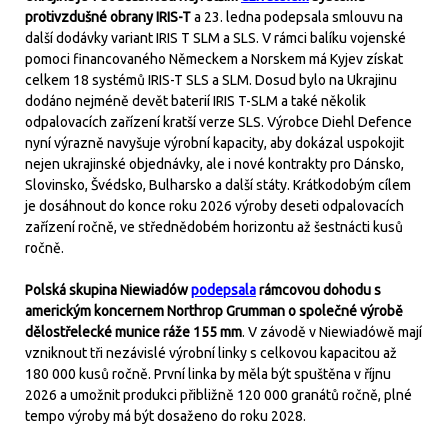
protivzdušné obrany IRIS-T
a 23. ledna podepsala smlouvu na
další dodávky variant IRIS T SLM a SLS. V rámci balíku vojenské
pomoci financovaného Německem a Norskem má Kyjev získat
celkem 18 systémů IRIS-T SLS a SLM. Dosud bylo na Ukrajinu
dodáno nejméně devět baterií IRIS T-SLM a také několik
odpalovacích zařízení kratší verze SLS. Výrobce Diehl Defence
nyní výrazně navyšuje výrobní kapacity, aby dokázal uspokojit
nejen ukrajinské objednávky, ale i nové kontrakty pro Dánsko,
Slovinsko, Švédsko, Bulharsko a další státy. Krátkodobým cílem
je dosáhnout do konce roku 2026 výroby deseti odpalovacích
zařízení ročně, ve střednědobém horizontu až šestnácti kusů
ročně.
Polská skupina Niewiadów
podepsala
rámcovou dohodu s
americkým koncernem Northrop Grumman o společné výrobě
dělostřelecké munice ráže 155 mm
. V závodě v Niewiadówě mají
vzniknout tři nezávislé výrobní linky s celkovou kapacitou až
180 000 kusů ročně. První linka by měla být spuštěna v říjnu
2026 a umožnit produkci přibližně 120 000 granátů ročně, plné
tempo výroby má být dosaženo do roku 2028.