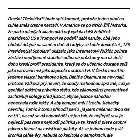
Dnešní Třešnička™ bude spíš kompot, protože jeden plod na
tuhle směs trapna nestačí. V Americe se po sítích šíří historka,
že parta mladých akademiků prý vydala další žebříček
prezidentů US a Trumpovi se podařil dabl naruby, obě jeho
období údajně na samém dně. A i kdyby se tohle konkrétní „125
Presidential Scholars“ ukázalo jako internetový folklór, pointa
zůstává nepříjemně stabilní: odborné průzkumy mu už delší
dobu kreslí profil prezidenta, který se do učebnic dostane spíš
jako varování než jako kapitola o státnictví. V Česku mezitím
jedeme vlastní banánovou ligu, Babiš a Okamura se nevydají,
protože Válková prý nevěří, že soudy rozhodnou správně, což je
geniální doktrína právního státu, kde zákonodárci preventivně
zachraňují kolegy před justicí, aby se justice náhodou
nenechala rušit fakty. A aby kompot měl i trochu šlehačky
navrchu, Tomio k tomu přihodil perlu „já jsem míšenec dvou ras
ze tří“, na což se dá odpovědět už jen tak, že nejlepší rasa je
nejlepší pes rasa a nejhorší politika je ta, která si plete osobní
původ s licencí na rasistické plakáty. Až se jednou bude psát
kronika téhle éry, nebude to kapitola o demokracii, ale