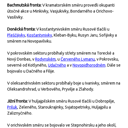
Bachmutská fronta:
V kramatorském směru provedli okupanti
útočné akce u Minkivky, Vasjukivky, Bondarného a Orichovo-
Vasilivky.
Doněcká fronta:
V kosťantynivském směru Rusové tlačili u
Pleščijivky
,
Kosťantynivky
, Kleban-Byku, Rusyn Jaru, Sofijivky a
směrem na Novopavlivku.
V pokrovském sektoru probíhaly střety směrem na Torecké a
Nový Donbas, v
Rodynském
, u
Červeného Lymanu
, v Pokrovsku,
severně od Kotlyného,
Udačného
a v
Novopidhorodném
. Dále se
bojovalo u Dačného a Filije.
V oleksandrivském sektoru probíhaly boje u Ivanivky, směrem na
Oleksandrohrad, u Verbového, Pryvilje a Zlahody.
Jižní fronta:
V huljajpilském směru Rusové tlačili u Dobropilje,
Priluk
, Zeleného, Staroukrajinky, Svjatopetrivky, Huljajpilu a
Zaliznyčného.
V orichivském směru se bojovalo ve Stepnohirsku a jeho okolí,