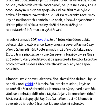
propustil podezřelého, jehož chtěla ponechat ve vazbě. Podle
policie „mohlo být vraždě zabráněno“, neupřesnila však, zda je
propuštěný muž s činem spojován. Od začátku roku bylo v
arabské komunitě zavražděno 51 lidí. Po rekordním roce 2025,
kdy při násilnostech zemřelo 252 osob, zůstává objasněnost
těchto případů nízká a rodiny obětí si často stěžují na
nedostatečné informace o vyšetřování.
Izraelská armáda (IDF)
uvedla
, že při leteckém úderu zabila
palestinského ozbrojence, který dnes na severu Pásma Gazy
překročil linii příměří. Podle armády muž překročil takzvanou
Žlutou linii a přiblížil se k vojákům severní brigády divize Gaza
způsobem, který představoval bezprostřední hrozbu. Letectvo
proto provedlo úder a útočníka zlikvidovalo, aby nebezpečí
odvrátilo.
Libanon:
Dva členové Palestinského islámského džihádu byli v
neděli v noci
zabiti
při izraelském leteckém úderu, když se
pokoušeli překročit hranici z Libanonu do Sýrie, uvedla armáda.
Útok se odehrál poblíž obce Majdal Anjar v libanonském údolí
Bikáa na silnici spojující Bejrút s Damaškem, asi 40 kilometrů
severně od izraelské hranice. Libanonské ministerstvo