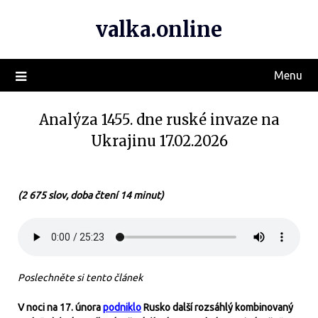
valka.online
Menu
Analýza 1455. dne ruské invaze na
Ukrajinu 17.02.2026
(2 675 slov, doba čtení 14 minut)
Poslechněte si tento článek
V noci na 17. února
podniklo
Rusko další rozsáhlý kombinovaný