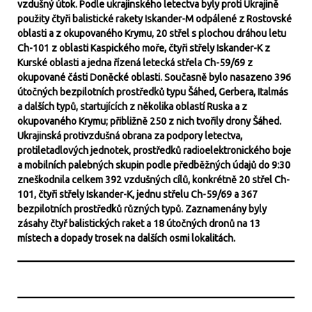
vzdušný útok. Podle ukrajinského letectva byly proti Ukrajině
použity čtyři balistické rakety Iskander-M odpálené z Rostovské
oblasti a z okupovaného Krymu, 20 střel s plochou dráhou letu
Ch-101 z oblasti Kaspického moře, čtyři střely Iskander-K z
Kurské oblasti a jedna řízená letecká střela Ch-59/69 z
okupované části Doněcké oblasti. Současně bylo nasazeno 396
útočných bezpilotních prostředků typu Šáhed, Gerbera, Italmás
a dalších typů, startujících z několika oblastí Ruska a z
okupovaného Krymu; přibližně 250 z nich tvořily drony Šáhed.
Ukrajinská protivzdušná obrana za podpory letectva,
protiletadlových jednotek, prostředků radioelektronického boje
a mobilních palebných skupin podle předběžných údajů do 9:30
zneškodnila celkem 392 vzdušných cílů, konkrétně 20 střel Ch-
101, čtyři střely Iskander-K, jednu střelu Ch-59/69 a 367
bezpilotních prostředků různých typů. Zaznamenány byly
zásahy čtyř balistických raket a 18 útočných dronů na 13
místech a dopady trosek na dalších osmi lokalitách.