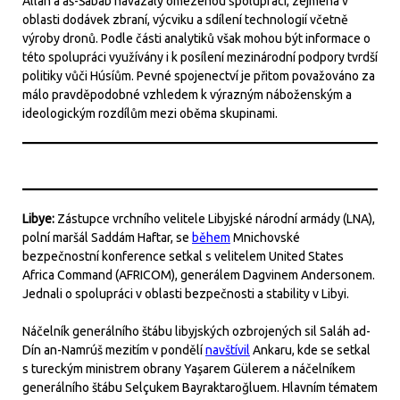
Alláh a aš-Šabáb navázaly omezenou spolupráci, zejména v
oblasti dodávek zbraní, výcviku a sdílení technologií včetně
výroby dronů. Podle části analytiků však mohou být informace o
této spolupráci využívány i k posílení mezinárodní podpory tvrdší
politiky vůči Húsíům. Pevné spojenectví je přitom považováno za
málo pravděpodobné vzhledem k výrazným náboženským a
ideologickým rozdílům mezi oběma skupinami.
Libye:
Zástupce vrchního velitele Libyjské národní armády (LNA),
polní maršál Saddám Haftar, se
během
Mnichovské
bezpečnostní konference setkal s velitelem United States
Africa Command (AFRICOM), generálem Dagvinem Andersonem.
Jednali o spolupráci v oblasti bezpečnosti a stability v Libyi.
Náčelník generálního štábu libyjských ozbrojených sil Saláh ad-
Dín an-Namrúš mezitím v pondělí
navštívil
Ankaru, kde se setkal
s tureckým ministrem obrany Yaşarem Gülerem a náčelníkem
generálního štábu Selçukem Bayraktaroğluem. Hlavním tématem