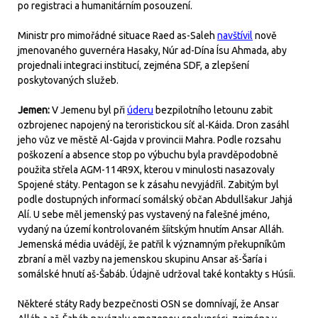
po registraci a humanitárním posouzení.
Ministr pro mimořádné situace Raed as-Saleh
navštívil
nově
jmenovaného guvernéra Hasaky, Núr ad-Dína Ísu Ahmada, aby
projednali integraci institucí, zejména SDF, a zlepšení
poskytovaných služeb.
Jemen:
V Jemenu byl při
úderu
bezpilotního letounu zabit
ozbrojenec napojený na teroristickou síť al-Káida. Dron zasáhl
jeho vůz ve městě Al-Gajda v provincii Mahra. Podle rozsahu
poškození a absence stop po výbuchu byla pravděpodobně
použita střela AGM-114R9X, kterou v minulosti nasazovaly
Spojené státy. Pentagon se k zásahu nevyjádřil. Zabitým byl
podle dostupných informací somálský občan Abdullšakur Jahjá
Alí. U sebe měl jemenský pas vystavený na falešné jméno,
vydaný na území kontrolovaném šíitským hnutím Ansar Alláh.
Jemenská média uvádějí, že patřil k významným překupníkům
zbraní a měl vazby na jemenskou skupinu Ansar aš-Šaría i
somálské hnutí aš-Šabáb. Údajně udržoval také kontakty s Húsíi.
Některé státy Rady bezpečnosti OSN se domnívají, že Ansar