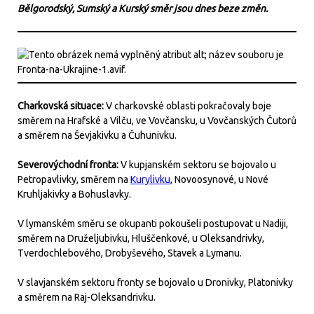
Bělgorodský, Sumský a Kurský směr jsou dnes beze změn.
Charkovská situace:
V charkovské oblasti pokračovaly boje
směrem na Hrafské a Vilču, ve Vovčansku, u Vovčanských Čutorů
a směrem na Ševjakivku a Čuhunivku.
Severovýchodní fronta:
V kupjanském sektoru se bojovalo u
Petropavlivky, směrem na
Kurylivku
, Novoosynové, u Nové
Kruhljakivky a Bohuslavky.
V lymanském směru se okupanti pokoušeli postupovat u Nadiji,
směrem na Druželjubivku, Hluščenkové, u Oleksandrivky,
Tverdochlebového, Drobyševého, Stavek a Lymanu.
V slavjanském sektoru fronty se bojovalo u Dronivky, Platonivky
a směrem na Raj-Oleksandrivku.