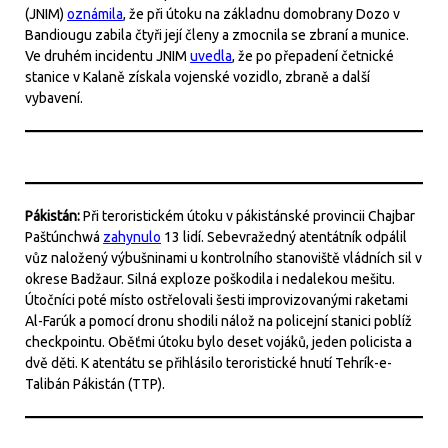
(JNIM)
oznámila
, že při útoku na základnu domobrany Dozo v
Bandiougu zabila čtyři její členy a zmocnila se zbraní a munice.
Ve druhém incidentu JNIM
uvedla
, že po přepadení četnické
stanice v Kalaně získala vojenské vozidlo, zbraně a další
vybavení.
Pákistán:
Při teroristickém útoku v pákistánské provincii Chajbar
Paštúnchwá
zahynulo
13 lidí. Sebevražedný atentátník odpálil
vůz naložený výbušninami u kontrolního stanoviště vládních sil v
okrese Badžaur. Silná exploze poškodila i nedalekou mešitu.
Útočníci poté místo ostřelovali šesti improvizovanými raketami
Al-Farúk a pomocí dronu shodili nálož na policejní stanici poblíž
checkpointu. Oběťmi útoku bylo deset vojáků, jeden policista a
dvě děti. K atentátu se přihlásilo teroristické hnutí Tehrík-e-
Talibán Pákistán (TTP).