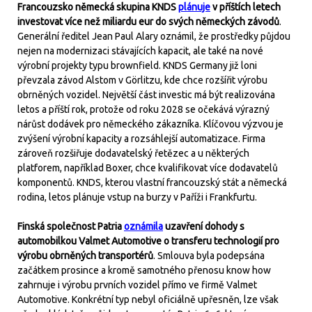
Francouzsko německá skupina KNDS
plánuje
v příštích letech
investovat více než miliardu eur do svých německých závodů
.
Generální ředitel Jean Paul Alary oznámil, že prostředky půjdou
nejen na modernizaci stávajících kapacit, ale také na nové
výrobní projekty typu brownfield. KNDS Germany již loni
převzala závod Alstom v Görlitzu, kde chce rozšířit výrobu
obrněných vozidel. Největší část investic má být realizována
letos a příští rok, protože od roku 2028 se očekává výrazný
nárůst dodávek pro německého zákazníka. Klíčovou výzvou je
zvýšení výrobní kapacity a rozsáhlejší automatizace. Firma
zároveň rozšiřuje dodavatelský řetězec a u některých
platforem, například Boxer, chce kvalifikovat více dodavatelů
komponentů. KNDS, kterou vlastní francouzský stát a německá
rodina, letos plánuje vstup na burzy v Paříži i Frankfurtu.
Finská společnost Patria
oznámila
uzavření dohody s
automobilkou Valmet Automotive o transferu technologií pro
výrobu obrněných transportérů
. Smlouva byla podepsána
začátkem prosince a kromě samotného přenosu know how
zahrnuje i výrobu prvních vozidel přímo ve firmě Valmet
Automotive. Konkrétní typ nebyl oficiálně upřesněn, lze však