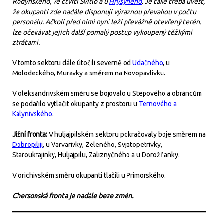
Rodynského, ve čtvrti Svitlo a u
Hryšyného
. Je také třeba uvést,
že okupanti zde nadále disponují výraznou převahou v počtu
personálu. Ačkoli před nimi nyní leží převážně otevřený terén,
lze očekávat jejich další pomalý postup vykoupený těžkými
ztrátami.
V tomto sektoru dále útočili severně od
Udačného
, u
Molodeckého, Muravky a směrem na Novopavlivku.
V oleksandrivském směru se bojovalo u Stepového a obráncům
se podařilo vytlačit okupanty z prostoru u
Ternového a
Kalynivského
.
Jižní fronta:
V huljajpilském sektoru pokračovaly boje směrem na
Dobropiliji
, u Varvarivky, Zeleného, Svjatopetrivky,
Staroukrajinky, Huljajpilu, Zaliznyčného a u Dorožňanky.
V orichivském směru okupanti tlačili u Primorského.
Chersonská fronta je nadále beze změn.