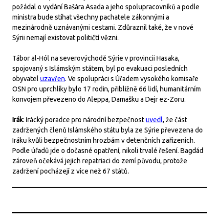
požádal o vydání Bašára Asada a jeho spolupracovníků a podle
ministra bude stíhat všechny pachatele zákonnými a
mezinárodně uznávanými cestami. Zdůraznil také, že v nové
Sýrii nemají existovat političtí vězni.
Tábor al-Hól na severovýchodě Sýrie v provincii Hasaka,
spojovaný s Islámským státem, byl po evakuaci posledních
obyvatel
uzavřen
. Ve spolupráci s Úřadem vysokého komisaře
OSN pro uprchlíky bylo 17 rodin, přibližně 66 lidí, humanitárním
konvojem převezeno do Aleppa, Damašku a Dejr ez-Zoru.
Irák
: Irácký poradce pro národní bezpečnost
uvedl
, že část
zadržených členů Islámského státu byla ze Sýrie převezena do
Iráku kvůli bezpečnostním hrozbám v detenčních zařízeních.
Podle úřadů jde o dočasné opatření, nikoli trvalé řešení. Bagdád
zároveň očekává jejich repatriaci do zemí původu, protože
zadržení pocházejí z více než 67 států.