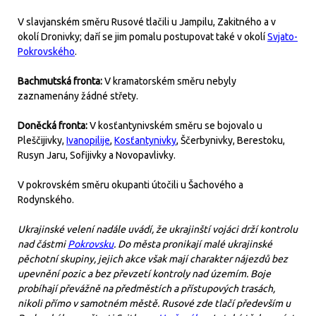
V slavjanském směru Rusové tlačili u Jampilu, Zakitného a v
okolí Dronivky; daří se jim pomalu postupovat také v okolí
Svjato-
Pokrovského
.
Bachmutská fronta:
V kramatorském směru nebyly
zaznamenány žádné střety.
Doněcká fronta:
V kosťantynivském směru se bojovalo u
Pleščijivky,
Ivanopilije
,
Kosťantynivky
, Ščerbynivky, Berestoku,
Rusyn Jaru, Sofijivky a Novopavlivky.
V pokrovském směru okupanti útočili u Šachového a
Rodynského.
Ukrajinské velení nadále uvádí, že ukrajinští vojáci drží kontrolu
nad částmi
Pokrovsku
. Do města pronikají malé ukrajinské
pěchotní skupiny, jejich akce však mají charakter nájezdů bez
upevnění pozic a bez převzetí kontroly nad územím. Boje
probíhají převážně na předměstích a přístupových trasách,
nikoli přímo v samotném městě. Rusové zde tlačí především u