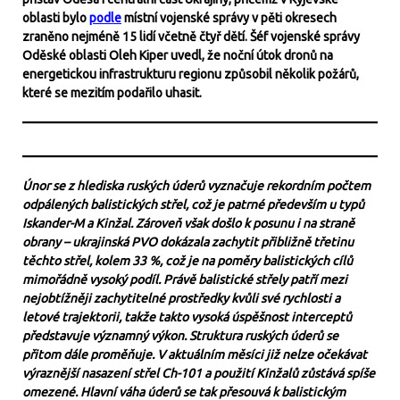
oblasti bylo
podle
místní vojenské správy v pěti okresech
zraněno nejméně 15 lidí včetně čtyř dětí. Šéf vojenské správy
Oděské oblasti Oleh Kiper uvedl, že noční útok dronů na
energetickou infrastrukturu regionu způsobil několik požárů,
které se mezitím podařilo uhasit.
Únor se z hlediska ruských úderů vyznačuje rekordním počtem
odpálených balistických střel, což je patrné především u typů
Iskander-M a Kinžal. Zároveň však došlo k posunu i na straně
obrany – ukrajinská PVO dokázala zachytit přibližně třetinu
těchto střel, kolem 33 %, což je na poměry balistických cílů
mimořádně vysoký podíl. Právě balistické střely patří mezi
nejobtížněji zachytitelné prostředky kvůli své rychlosti a
letové trajektorii, takže takto vysoká úspěšnost interceptů
představuje významný výkon. Struktura ruských úderů se
přitom dále proměňuje. V aktuálním měsíci již nelze očekávat
výraznější nasazení střel Ch-101 a použití Kinžalů zůstává spíše
omezené. Hlavní váha úderů se tak přesouvá k balistickým