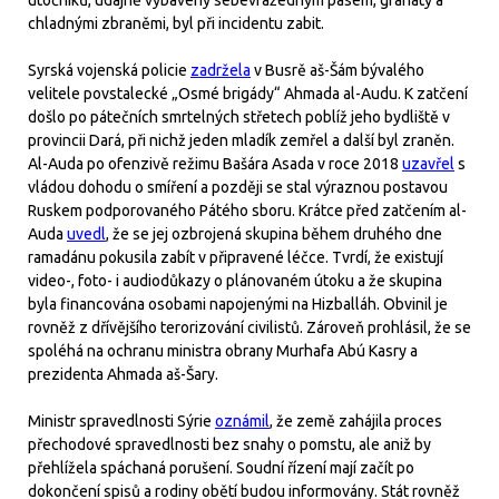
útočníků, údajně vybavený sebevražedným pásem, granáty a
chladnými zbraněmi, byl při incidentu zabit.
Syrská vojenská policie
zadržela
v Busrě aš-Šám bývalého
velitele povstalecké „Osmé brigády“ Ahmada al-Audu. K zatčení
došlo po pátečních smrtelných střetech poblíž jeho bydliště v
provincii Dará, při nichž jeden mladík zemřel a další byl zraněn.
Al-Auda po ofenzivě režimu Bašára Asada v roce 2018
uzavřel
s
vládou dohodu o smíření a později se stal výraznou postavou
Ruskem podporovaného Pátého sboru. Krátce před zatčením al-
Auda
uvedl
, že se jej ozbrojená skupina během druhého dne
ramadánu pokusila zabít v připravené léčce. Tvrdí, že existují
video-, foto- i audiodůkazy o plánovaném útoku a že skupina
byla financována osobami napojenými na Hizballáh. Obvinil je
rovněž z dřívějšího terorizování civilistů. Zároveň prohlásil, že se
spoléhá na ochranu ministra obrany Murhafa Abú Kasry a
prezidenta Ahmada aš-Šary.
Ministr spravedlnosti Sýrie
oznámil
, že země zahájila proces
přechodové spravedlnosti bez snahy o pomstu, ale aniž by
přehlížela spáchaná porušení. Soudní řízení mají začít po
dokončení spisů a rodiny obětí budou informovány. Stát rovněž