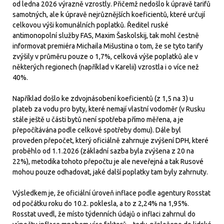
od ledna 2026 výrazně vzrostly. Přičemž nedošlo k úpravě tarifů
samotných, ale k úpravě nejrůznějších koeficientů, které určují
celkovou výši komunálních poplatků. Ředitel ruské
antimonopolní služby FAS, Maxim Šaskolskij, tak mohl čestně
informovat premiéra Michaila Mišustina o tom, že se tyto tarify
zvýšily v průměru pouze o 1,7%, celková výše poplatků ale v
některých regionech (například v Karelii) vzrostla i o více než
40%.
Například došlo ke zdvojnásobení koeficientů (z 1,5 na 3) u
plateb za vodu pro byty, které nemají vlastní vodoměr (v Rusku
stále ještě u části bytů není spotřeba přímo měřena, a je
přepočítávána podle celkové spotřeby domu). Dále byl
proveden přepočet, který oficiálně zahrnuje zvýšení DPH, které
proběhlo od 1.1.2026 (základní sazba byla zvýšena z 20 na
22%), metodika tohoto přepočtu je ale neveřejná a tak Rusové
mohou pouze odhadovat, jaké další poplatky tam byly zahrnuty.
Výsledkem je, že oficiální úroveň inflace podle agentury Rosstat
od počátku roku do 10.2. poklesla, a to z 2,24% na 1,95%.
Rosstat uvedl, že místo týdenních údajů o inflaci zahrnul do