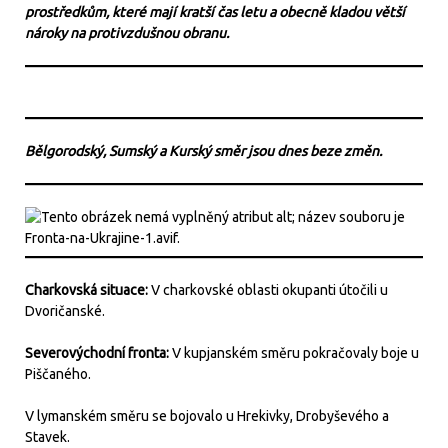
prostředkům, které mají kratší čas letu a obecně kladou větší
nároky na protivzdušnou obranu.
Bělgorodský, Sumský a Kurský směr jsou dnes beze změn.
Charkovská situace:
V charkovské oblasti okupanti útočili u
Dvoričanské.
Severovýchodní fronta:
V kupjanském směru pokračovaly boje u
Piščaného.
V lymanském směru se bojovalo u Hrekivky, Drobyševého a
Stavek.