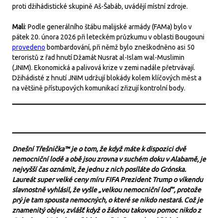
proti džihádistické skupině Aš-Šabáb, uvádějí místní zdroje.
Mali
: Podle generálního štábu malijské armády (FAMa) bylo v
pátek 20. února 2026 při leteckém průzkumu v oblasti Bougouni
provedeno
bombardování, při němž bylo zneškodněno asi 50
teroristů z řad hnutí Džamát Nusrat al-Islam wal-Muslimin
(JNIM). Ekonomická a palivová krize v zemi nadále přetrvávají.
Džihádisté z hnutí JNIM udržují blokády kolem klíčových měst a
na většině přístupových komunikací zřizují kontrolní body.
Dnešní Třešnička™ je o tom, že když máte k dispozici dvě
nemocniční lodě a obě jsou zrovna v suchém doku v Alabamě, je
nejvyšší čas oznámit, že jednu z nich posíláte do Grónska.
Laureát super velké ceny míru FIFA Prezident Trump o víkendu
slavnostně vyhlásil, že vyšle „velkou nemocniční loď“, protože
prý je tam spousta nemocných, o které se nikdo nestará. Což je
znamenitý objev, zvlášť když o žádnou takovou pomoc nikdo z