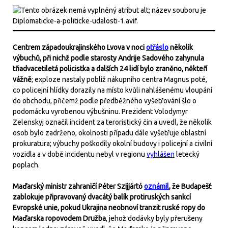
Centrem západoukrajinského Lvova v noci
otřáslo
několik
výbuchů, při nichž podle starosty Andrije Sadového zahynula
třiadvacetiletá policistka a dalších 24 lidí bylo zraněno, někteří
vážně
; exploze nastaly poblíž nákupního centra Magnus poté,
co policejní hlídky dorazily na místo kvůli nahlášenému vloupání
do obchodu, přičemž podle předběžného vyšetřování šlo o
podomácku vyrobenou výbušninu. Prezident Volodymyr
Zelenskyj označil incident za teroristický čin a uvedl, že několik
osob bylo zadrženo, okolnosti případu dále vyšetřuje oblastní
prokuratura; výbuchy poškodily okolní budovy i policejní a civilní
vozidla a v době incidentu nebyl v regionu
vyhlášen
letecký
poplach.
Maďarský ministr zahraničí Péter Szijjártó
oznámil
, že Budapešť
zablokuje připravovaný dvacátý balík protiruských sankcí
Evropské unie, pokud Ukrajina neobnoví tranzit ruské ropy do
Maďarska ropovodem Družba
, jehož dodávky byly přerušeny