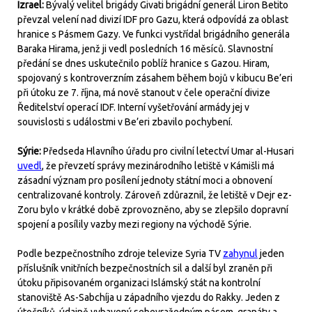
Izrael:
Bývalý velitel brigády Givati brigádní generál Liron Betito
převzal velení nad divizí IDF pro Gazu, která odpovídá za oblast
hranice s Pásmem Gazy. Ve funkci vystřídal brigádního generála
Baraka Hirama, jenž ji vedl posledních 16 měsíců. Slavnostní
předání se dnes uskutečnilo poblíž hranice s Gazou. Hiram,
spojovaný s kontroverzním zásahem během bojů v kibucu Be’eri
při útoku ze 7. října, má nově stanout v čele operační divize
Ředitelství operací IDF. Interní vyšetřování armády jej v
souvislosti s událostmi v Be’eri zbavilo pochybení.
Sýrie:
Předseda Hlavního úřadu pro civilní letectví Umar al-Husari
uvedl
, že převzetí správy mezinárodního letiště v Kámišli má
zásadní význam pro posílení jednoty státní moci a obnovení
centralizované kontroly. Zároveň zdůraznil, že letiště v Dejr ez-
Zoru bylo v krátké době zprovozněno, aby se zlepšilo dopravní
spojení a posílily vazby mezi regiony na východě Sýrie.
Podle bezpečnostního zdroje televize Syria TV
zahynul
jeden
příslušník vnitřních bezpečnostních sil a další byl zraněn při
útoku připisovaném organizaci Islámský stát na kontrolní
stanoviště As-Sabchíja u západního vjezdu do Rakky. Jeden z