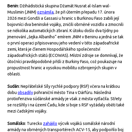
Benin
: Džihádistická skupina Džamát Nusrat al-Islam wal-
Muslimin (JNIM)
oznámila
, že při úterním přepadu 17. února
2026 mezi Gondži a Gassasi u hranic s Burkinou Faso zabili její
bojovníci dva beninské vojáky, zničili obrněné vozidlo a zmocnili
se několika automatických zbraní. K útoku došlo dva týdny po
jmenování „šejka Albaního“ emírem JNIM v Beninu a jedná se tak
o první operaci připisovanou jeho vedení v této západoafrické
zemi, která je členem Hospodářského společenství
západoafrických států (ECOWAS). Místní zdroje se domnívají, že
útočníci pravděpodobně přišli z Burkiny Faso, což poukazuje na
propustnost hranic a vysokou mobilitu ozbrojených skupin v
oblasti.
Sudán
: Nepřátelské Síly rychlé podpory (RSF) včera na krátkou
dobu
obsadily
pohraniční město Tina v Dárfúru. Následná
protiofenziva súdánské armády je však z města vytlačila. Střety
se rozšířily i na území Čadu, kde si boje s RSF vyžádaly oběti také
mezi čadskými vojáky.
Somálsko
: Turecko
zahájilo
výcvik vojáků somálské národní
armády na obrněných transportérech ACV-15, aby podpořilo boj