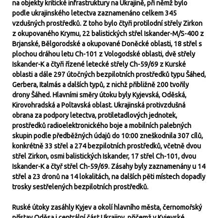
na objekty kritické infrastruktury na Ukrajině, při němž bylo
podle ukrajinského letectva zaznamenáno celkem 345
vzdušných prostředků. Z toho bylo čtyři protilodní střely Zirkon
z okupovaného Krymu, 22 balistických střel Iskander-M/S-400 z
Brjanské, Bělgorodské a okupované Doněcké oblasti, 18 střel s
plochou dráhou letu Ch-101 z Vologodské oblasti, dvě střely
Iskander-K a čtyři řízené letecké střely Ch-59/69 z Kurské
oblasti a dále 297 útočných bezpilotních prostředků typu Šáhed,
Gerbera, Italmás a dalších typů, z nichž přibližně 200 tvořily
drony Šáhed. Hlavními směry útoku byly Kyjevská, Oděská,
Kirovohradská a Poltavská oblast. Ukrajinská protivzdušná
obrana za podpory letectva, protiletadlových jednotek,
prostředků radioelektronického boje a mobilních palebných
skupin podle předběžných údajů do 10:00 zneškodnila 307 cílů,
konkrétně 33 střel a 274 bezpilotních prostředků, včetně dvou
střel Zirkon, osmi balistických Iskander, 17 střel Ch-101, dvou
Iskander-K a čtyř střel Ch-59/69. Zásahy byly zaznamenány u 14
střel a 23 dronů na 14 lokalitách, na dalších pěti místech dopadly
trosky sestřelených bezpilotních prostředků.
Ruské útoky zasáhly Kyjev a okolí hlavního města, černomořský
přístav Oděsa i centrální část Ukrajiny, přičemž v Kyjevské