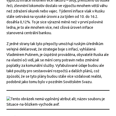
výpočtu inflace mnohem více faktorů – tedy, přeloženo do lidské
řeči, zlevnění lokomotiv dostalo ve výpočtu mnohem větší váhu
než zdražení okurek nebo vajec. Týdenní inflace však v Rusku
stále setrvává na vysoké úrovni a za týden od 10. do 16.2.
dosáhla 0,12%. To je sice výrazně méně než v první polovině
ledna, je to ale mnohem více, než cílová úroveň inflace
stanovená centrální bankou.
Z jedné strany tak tyto přepočty umožňují ruským úředníkům
veřejně deklarovat, že strategie boje s inflací, vyhlášená
Vladimírem Putinem, je úspěšně prováděna, obyvatelé Ruska ale
na vlastní oči vidí, jak se mění ceny potravin nebo zmíněné
poplatky za komunální služby. Vyfabulované údaje budou ale
také použity pro sestavování rozpočtů a dalších plánů, což
způsobí, že se tyto plány budou stále více vzdalovat realitě,
podobně jako tomu bylo v pozdním Sovětském Svazu.