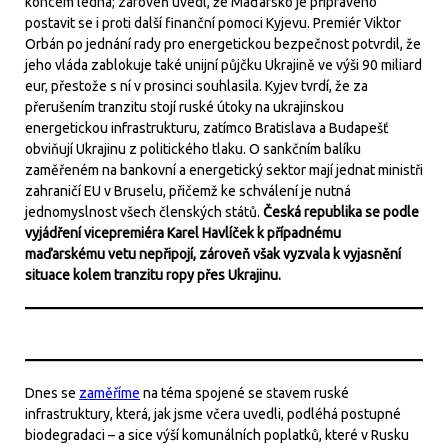
koncem ledna; zároveň uvedl, že Maďarsko je připraveno
postavit se i proti další finanční pomoci Kyjevu. Premiér Viktor
Orbán po jednání rady pro energetickou bezpečnost potvrdil, že
jeho vláda zablokuje také unijní půjčku Ukrajině ve výši 90 miliard
eur, přestože s ní v prosinci souhlasila. Kyjev tvrdí, že za
přerušením tranzitu stojí ruské útoky na ukrajinskou
energetickou infrastrukturu, zatímco Bratislava a Budapešť
obviňují Ukrajinu z politického tlaku. O sankčním balíku
zaměřeném na bankovní a energetický sektor mají jednat ministři
zahraničí EU v Bruselu, přičemž ke schválení je nutná
jednomyslnost všech členských států.
Česká republika se podle
vyjádření vicepremiéra Karel Havlíček k případnému
maďarskému vetu nepřipojí, zároveň však vyzvala k vyjasnění
situace kolem tranzitu ropy přes Ukrajinu.
Dnes se
zaměříme
na téma spojené se stavem ruské
infrastruktury, která, jak jsme včera uvedli, podléhá postupné
biodegradaci – a sice výší komunálních poplatků, které v Rusku