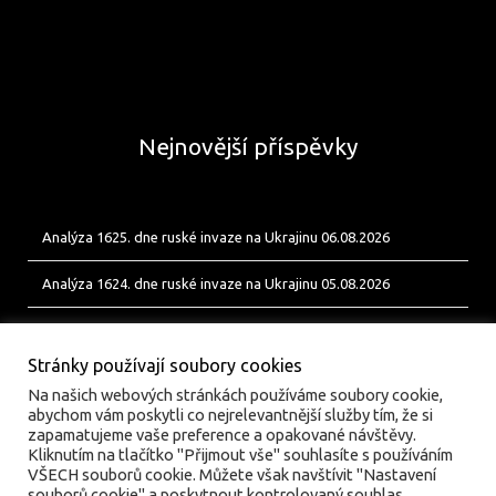
Nejnovější příspěvky
Analýza 1625. dne ruské invaze na Ukrajinu 06.08.2026
Analýza 1624. dne ruské invaze na Ukrajinu 05.08.2026
Analýza 1623. dne ruské invaze na Ukrajinu 04.08.2026
Stránky používají soubory cookies
Na našich webových stránkách používáme soubory cookie,
abychom vám poskytli co nejrelevantnější služby tím, že si
zapamatujeme vaše preference a opakované návštěvy.
Kliknutím na tlačítko "Přijmout vše" souhlasíte s používáním
VŠECH souborů cookie. Můžete však navštívit "Nastavení
souborů cookie" a poskytnout kontrolovaný souhlas..