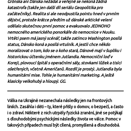
Grónska ani Dánska nežádal a veřejně se nekoná žádná
katastrofa (takže jen další díl seriálu Geopolitika pro
začátečníky). Realita si ale neodpustila pointu hned v prvním
dějství, protože krátce předtím už dánské arktické velení
udělalo skutečnou první pomoc a evakuovalo JEDNOHO
nemocného amerického ponorkáře do nemocnice v Nuuku.
Vrtěti psem má jasný scénář, takže zatímco Washington posílá
status, Dánsko koná a posílá vrtulník. A jestli chce někdo
moralizovat o tom, kdo se o koho stará, Dánové mají v šuplíku i
historickou účtenku jménem Jutlandia. Nemocniční loď v
Koreji, plovoucí špitál s operačními sály, stovkami lůžek a tisíci
ošetřených, včetně Američanů. Rozdíl je prostý. Jutlandia byla
humanitární mise. Tohle je humanitární marketing. A ještě
klasicky velkohubý a hloupý. GG.
Válka na Ukrajině nezanechala následky jen na frontových
liniích. Zasáhla i děti – ty, které přišly o domov, o bezpečí, a často
i o zdraví. Některé z nich utrpěly fyzická zranění, jiné se potýkají
s dlouhodobými psychickými následky života ve válce. Pomoc v
takových případech musí být cílená, promyšlená a dlouhodobá.