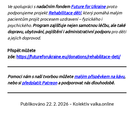
Ve spolupráci s
nadačním fondem
Future for Ukraine
proto
podporujeme projekt
Rehabilitace dětí
, který pomáhá malým
pacientům projít procesem uzdravení – fyzického i
psychického.
Program zajišťuje nejen samotnou léčbu, ale také
dopravu, ubytování, pojištění i administrativní podporu
pro děti
a jejich doprovod.
Přispět můžete
zde:
https://futureforukraine.eu/donations/rehabilitace-deti/
Pomoci nám s naší tvorbou můžete
malým příspěvkem na kávu
,
nebo si
předplatit Patreon
a podporovat nás dlouhodobě.
Publikováno
22. 2. 2026
–
Kolektiv valka.online