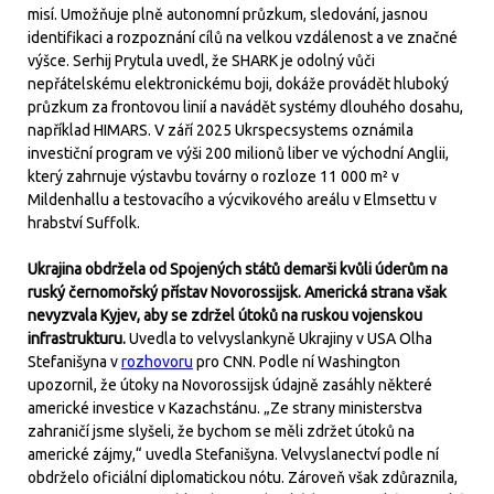
misí. Umožňuje plně autonomní průzkum, sledování, jasnou
identifikaci a rozpoznání cílů na velkou vzdálenost a ve značné
výšce. Serhij Prytula uvedl, že SHARK je odolný vůči
nepřátelskému elektronickému boji, dokáže provádět hluboký
průzkum za frontovou linií a navádět systémy dlouhého dosahu,
například HIMARS. V září 2025 Ukrspecsystems oznámila
investiční program ve výši 200 milionů liber ve východní Anglii,
který zahrnuje výstavbu továrny o rozloze 11 000 m² v
Mildenhallu a testovacího a výcvikového areálu v Elmsettu v
hrabství Suffolk.
Ukrajina obdržela od Spojených států demarši kvůli úderům na
ruský černomořský přístav Novorossijsk. Americká strana však
nevyzvala Kyjev, aby se zdržel útoků na ruskou vojenskou
infrastrukturu.
Uvedla to velvyslankyně Ukrajiny v USA Olha
Stefanišyna v
rozhovoru
pro CNN. Podle ní Washington
upozornil, že útoky na Novorossijsk údajně zasáhly některé
americké investice v Kazachstánu. „Ze strany ministerstva
zahraničí jsme slyšeli, že bychom se měli zdržet útoků na
americké zájmy,“ uvedla Stefanišyna. Velvyslanectví podle ní
obdrželo oficiální diplomatickou nótu. Zároveň však zdůraznila,