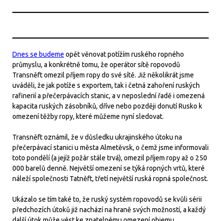
Dnes se budeme
opět věnovat potížím ruského ropného
průmyslu, a konkrétně tomu, že operátor sítě ropovodů
Transněft omezil příjem ropy do své sítě. Již několikrát jsme
uváděli, že jak potíže s exportem, tak i četná zahoření ruských
rafinerií a přečerpávacích stanic, a v neposlední řadě i omezená
kapacita ruských zásobníků, dříve nebo později donutí Rusko k
omezení těžby ropy, které můžeme nyní sledovat.
Transněft oznámil, že v důsledku ukrajinského útoku na
přečerpávací stanici u města Almetěvsk, o čemž jsme informovali
toto pondělí (a jejíž požár stále trvá), omezil příjem ropy až o 250
000 barelů denně. Největší omezení se týká ropných vrtů, které
náleží společnosti Tatněft, třetí největší ruská ropná společnost.
Ukázalo se tím také to, že ruský systém ropovodů se kvůli sérii
předchozích útoků již nachází na hraně svých možností, a každý
další útok může vést ke znatelnému omezení objemu