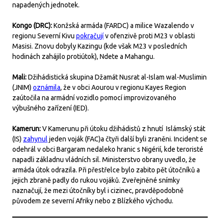
napadených jednotek.
Kongo (DRC):
Konžská armáda (FARDC) a milice Wazalendo v
regionu Severní Kivu
pokračují
v ofenzivě proti M23 v oblasti
Masisi. Znovu dobyly Kazingu (kde však M23 v posledních
hodinách zahájilo protiútok), Ndete a Mahangu.
Mali:
Džihádistická skupina Džamát Nusrat al-Islam wal-Muslimin
(JNIM)
oznámila
, že v obci Aourou v regionu Kayes Region
zaútočila na armádní vozidlo pomocí improvizovaného
výbušného zařízení (IED).
Kamerun:
V Kamerunu při útoku džihádistů z hnutí Islámský stát
(IS)
zahynul
jeden voják (FAC)a čtyři další byli zraněni. Incident se
odehrál v obci Bargaram nedaleko hranic s Nigérií, kde teroristé
napadli základnu vládních sil. Ministerstvo obrany uvedlo, že
armáda útok odrazila. Při přestřelce bylo zabito pět útočníků a
jejich zbraně padly do rukou vojáků. Zveřejněné snímky
naznačují, že mezi útočníky byl i cizinec, pravděpodobně
původem ze severní Afriky nebo z Blízkého východu.