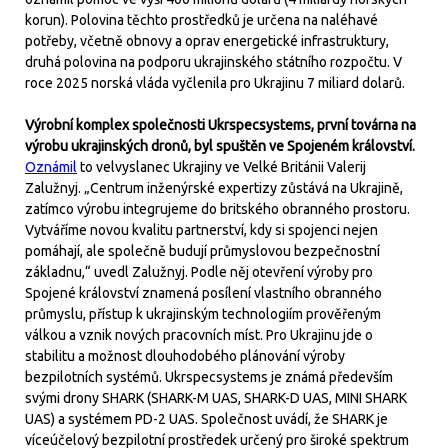
korun). Polovina těchto prostředků je určena na naléhavé
potřeby, včetně obnovy a oprav energetické infrastruktury,
druhá polovina na podporu ukrajinského státního rozpočtu. V
roce 2025 norská vláda vyčlenila pro Ukrajinu 7 miliard dolarů.
Výrobní komplex společnosti Ukrspecsystems, první továrna na
výrobu ukrajinských dronů, byl spuštěn ve Spojeném království.
Oznámil
to velvyslanec Ukrajiny ve Velké Británii Valerij
Zalužnyj. „Centrum inženýrské expertizy zůstává na Ukrajině,
zatímco výrobu integrujeme do britského obranného prostoru.
Vytváříme novou kvalitu partnerství, kdy si spojenci nejen
pomáhají, ale společně budují průmyslovou bezpečnostní
základnu,“ uvedl Zalužnyj. Podle něj otevření výroby pro
Spojené království znamená posílení vlastního obranného
průmyslu, přístup k ukrajinským technologiím prověřeným
válkou a vznik nových pracovních míst. Pro Ukrajinu jde o
stabilitu a možnost dlouhodobého plánování výroby
bezpilotních systémů. Ukrspecsystems je známá především
svými drony SHARK (SHARK-M UAS, SHARK-D UAS, MINI SHARK
UAS) a systémem PD-2 UAS. Společnost uvádí, že SHARK je
víceúčelový bezpilotní prostředek určený pro široké spektrum