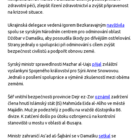
zdravotní péči, zlepšit řízení zdravotnictví a zvýšit připravenost
na krizové situace.
Ukrajinská delegace vedená Igorem Bezkaravajným
navštívila
spolu se syrským Národním centrem pro odminování oblast
Džóbar v Damašku, aby posoudila škody po dřívějším ostřelování.
Strany jednaly o spolupráci při odminování s cílem zvýšit
bezpečnost civilistů a podpořit obnovu země.
Syrský ministr spravedlnosti Mazhar al-Uajs
přijal
zvláštní
vyslankyni Spojeného království pro Sýrii Anne Snowovou.
Jednali o posílení spolupráce a výměně zkušeností mezi oběma
zeměmi.
Šéf vnitřní bezpečnosti provincie Dejr ez-Zor
oznámil
zadržení
člena hnutí Islámský stát (IS) Mahmúda Eida al-Alího ve městě
Majádín. Muž je podezřelý z podílu na vraždě důstojníka 86.
divize. K zatčení došlo po útoku ozbrojenců na kontrolní
stanoviště u mostu v oblasti al-Busajra.
Ministr zahraničí As’ad aš-Šajbání se v Damašku
setkal
se