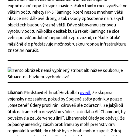
exportované ropy. Ukrajinci navíc začali v tomto roce využívat ve
větším počtu rakety FP-5 Flamingo, které nesou mnohem větší
hlavice než dálkové drony, a tak i škody způsobené na ruských
objektech budou výrazně větší. Dříve slibovanou sériovou
výrobu v počtu několika desítek kusů raket Flamingo se sice
velmi pravděpodobně nepodařilo zprovoznit, i několik útoků
měsíčně ale představuje možnost ruskou ropnou infrastrukturu
znatelně narušit.
Libanon:
Představitel hnutí Hezbollah
uvedl
, že skupina
vojensky nezasáhne, pokud by Spojené státy podnikly pouze
„omezené“ údery proti Írán. Zároveň ale zdůraznil, že jakýkoli
útok na íránského nejvyššího vůdce, ajatolláha Alí Chameneí, by
považovala za „červenou linii“. Libanonské úřady se obávají, že
případný americký zásah proti Íránu by mohl přerůst v širší
regionální konflikt, do něhož by se hnutí mohlo zapojit. Zdroj