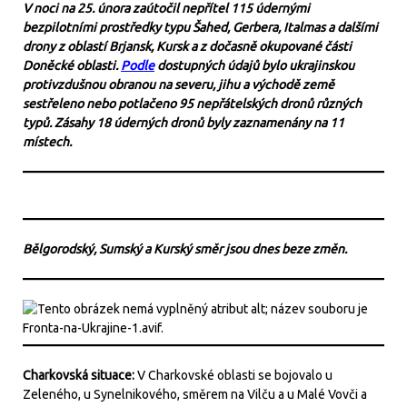
V noci na 25. února zaútočil nepřítel 115 údernými
bezpilotními prostředky typu Šahed, Gerbera, Italmas a dalšími
drony z oblastí Brjansk, Kursk a z dočasně okupované části
Doněcké oblasti.
Podle
dostupných údajů bylo ukrajinskou
protivzdušnou obranou na severu, jihu a východě země
sestřeleno nebo potlačeno 95 nepřátelských dronů různých
typů. Zásahy 18 úderných dronů byly zaznamenány na 11
místech.
Bělgorodský, Sumský a Kurský směr jsou dnes beze změn.
Charkovská situace:
V Charkovské oblasti se bojovalo u
Zeleného, u Synelnikového, směrem na Vilču a u Malé Vovči a