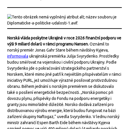
Norská vláda poskytne Ukrajině v roce 2026 finanční podporu ve
výši 9 miliard dolarů v rámci programu Nansen.
Oznámil to
norský premiér Jonas Gahr Støre během návštěvy Kyjeva,
informovala
ukrajinská premiérka Julija Svyrydenko. Prostředky
budou směřovat na vojenskou i civilní podporu Ukrajiny. Podle
Svyrydenko jde o pokračování strategického partnerství s
Norskem, které mimo jiné patří k největším přispěvatelům v rámci
iniciativy PURL, jež umožňuje výrazně posilovat protivzdušnou
obranu. Během jednání s norským premiérem se diskutovalo
také o posílení energetické bezpečnosti. „Norská pomoc při
dovozu plynu, příspěvky do Fondu na podporu energetiky i
granty jsou mimořádně důležité. Norsko dodává zařízení pro
distribuovanou výrobu energie, která budou fungovat na bázi
zařízení skupiny Naftogaz,“ uvedla Svyrydenko. V lednu norský
ministr zahraničí Espen Barth Eide během návštěvy Kyjeva
oznámil pomoc ve výši 400 milionů dolarů (4 miliardy norských