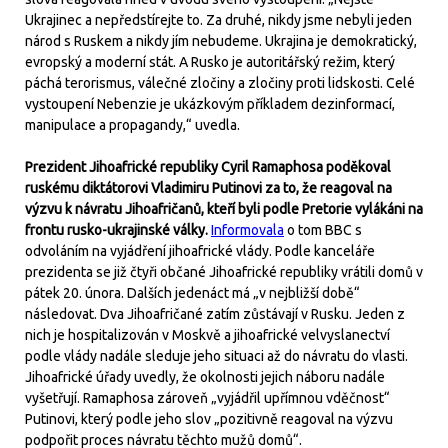
Ukrajinec a nepředstírejte to. Za druhé, nikdy jsme nebyli jeden
národ s Ruskem a nikdy jím nebudeme. Ukrajina je demokratický,
evropský a moderní stát. A Rusko je autoritářský režim, který
páchá terorismus, válečné zločiny a zločiny proti lidskosti. Celé
vystoupení Nebenzie je ukázkovým příkladem dezinformací,
manipulace a propagandy,“ uvedla.
Prezident Jihoafrické republiky Cyril Ramaphosa poděkoval
ruskému diktátorovi Vladimiru Putinovi za to, že reagoval na
výzvu k návratu Jihoafričanů, kteří byli podle Pretorie vylákáni na
frontu rusko-ukrajinské války.
Informovala
o tom BBC s
odvoláním na vyjádření jihoafrické vlády. Podle kanceláře
prezidenta se již čtyři občané Jihoafrické republiky vrátili domů v
pátek 20. února. Dalších jedenáct má „v nejbližší době“
následovat. Dva Jihoafričané zatím zůstávají v Rusku. Jeden z
nich je hospitalizován v Moskvě a jihoafrické velvyslanectví
podle vlády nadále sleduje jeho situaci až do návratu do vlasti.
Jihoafrické úřady uvedly, že okolnosti jejich náboru nadále
vyšetřují. Ramaphosa zároveň „vyjádřil upřímnou vděčnost“
Putinovi, který podle jeho slov „pozitivně reagoval na výzvu
podpořit proces návratu těchto mužů domů“.