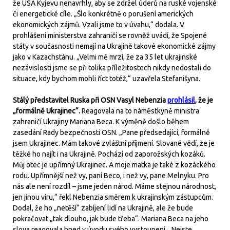
že USA Kyjevu nenavrhly, aby se zdržel úderů na ruské vojenské
či energetické cíle. „Šlo konkrétně o porušení amerických
ekonomických zájmů. Vzali jsme to v úvahu,“ dodala. V
prohlášení ministerstva zahraničí se rovněž uvádí, že Spojené
státy v současnosti nemají na Ukrajině takové ekonomické zájmy
jako v Kazachstánu. „Velmi mě mrzí, že za 35 let ukrajinské
nezávislosti jsme se při tolika příležitostech nikdy nedostali do
situace, kdy bychom mohli říct totéž,“ uzavřela Stefanišyna.
Stálý představitel Ruska při OSN Vasyl Nebenzia
prohlásil
, že je
„formálně Ukrajinec“.
Reagovala na to náměstkyně ministra
zahraničí Ukrajiny Mariana Beca. K výměně došlo během
zasedání Rady bezpečnosti OSN. „Pane předsedající, formálně
jsem Ukrajinec. Mám takové zvláštní příjmení. Slované vědí, že je
těžké ho najít i na Ukrajině. Pochází od zaporožských kozáků.
Můj otec je upřímný Ukrajinec. A moje matka je také z kozáckého
rodu. Upřímnější než vy, paní Beco, i než vy, pane Melnyku. Pro
nás ale není rozdíl – jsme jeden národ. Máme stejnou národnost,
jen jinou víru,“ řekl Nebenzia směrem k ukrajinským zástupcům.
Dodal, že ho „netěší“ zabíjení lidí na Ukrajině, ale že bude
pokračovat „tak dlouho, jak bude třeba“. Mariana Beca na jeho
slova reagovala hned v úvodu svého vystoupení. „Nejste