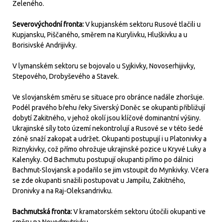
Zeleného.
Severovýchodní fronta:
V kupjanském sektoru Rusové tlačili u
Kupjansku, Piščaného, směrem na Kurylivku, Hluškivku a u
Borisivské Andrijivky.
V lymanském sektoru se bojovalo u Syjkivky, Novoserhijivky,
Stepového, Drobyševého a Stavek.
Ve slovjanském směru se situace pro obránce nadále zhoršuje.
Podél pravého břehu řeky Siverský Doněc se okupanti přibližují
dobytí Zakitného, v jehož okolí jsou klíčové dominantní výšiny.
Ukrajinské síly toto území nekontrolují a Rusové se v této šedé
zóně snaží zakopat a udržet. Okupanti postupují i u Platonivky a
Riznykivky, což přímo ohrožuje ukrajinské pozice u Kryvé Luky a
Kalenyky. Od Bachmutu postupují okupanti přímo po dálnici
Bachmut-Slovjansk a podařilo se jim vstoupit do Mynkivky. Včera
se zde okupanti snažili postupovat u Jampilu, Zakitného,
Dronivky a na Raj-Oleksandrivku.
Bachmutská fronta:
V kramatorském sektoru útočili okupanti ve