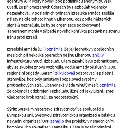
agentury AFP, který hovořil pod podmínkou anonymity, však
uvedl, že při omezených úderech by Hezbollah vojensky
nezasahoval. V posledních týdnech izraelská armáda zesílila
nálety na cíle tohoto hnutí v Libanonu, což podle některých
signálů naznačuje, že by se organizace podporovaná
Teheránem mohla v případě nového konfliktu postavit na stranu
Íránu proti Izraeli.
Izraelská armáda (IDF)
oznámila
, že její jednotky v posledních
měsících při několika operacích na jihu Libanonu
zničily
infrastrukturu hnutí Hizballáh. Cílem zásahů bylo zabránit tomu,
aby se skupina znovu vyzbrojila. Podle armády příslušníci 300.
regionální brigády „Baram“
zlikvidovali
pozorovací a palebná
stanoviště, kde byly umístěny i odpalovací systémy
protitankových střel. Libanonská vláda minulý měsíc
oznámila
,
že dokončila odzbrojení Hizbolláhu jižně od řeky Litani. Izrael
však tento krok označil za nedostatečný.
Sýrie:
Syrské ministerstvo zdravotnictví ve spolupráci s
Evropskou unií, Světovou zdravotnickou organizací a italskou
nevládní organizací UPP
zahájilo
dva projekty v nemocničním
komplexu Ibn an-Nafíse v Damašku. Cílem je posílit primární