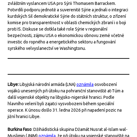
zvláštním vyslancem USA pro Sýrii Thomasem Barrackem.
Potvrdili podporu jednotě a suverenitě Sýrie a jednali o integraci
kurdských Sil demokratické Sýrie do státních struktur, o zřízení
komise pro transparentnost v oblasti chemických zbraní i o boji
proti IS. Diskuse se dotkla také role Sýrie v regionální
bezpečnosti, zájmu USA o ekonomickou obnovu země včetně
investic do ropného a energetického sektoru a fungování
syrského velvyslanectví ve Washingtonu.
Libye:
Libyjská národní armáda (LNA)
oznámila
osvobození
vojáků unesených při útoku na pohraniční stanoviště at-Túm a
další vojenské objekty na libyjsko-nigerské hranici. Podle
hlavního velení byli zajatci vysvobozeni během speciální
operace. K únosu došlo 31. ledna 2026 při napadení pozic na
jižní hranici Libye.
Burkina Faso
: Džihádistická skupina Džamát Nusrat al-Islam wal-
Muslimin (JNIM)
oznámila
, že při útoku na vojenské stanoviště na