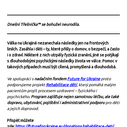
Dnešní Třešnička™ se bohužel neurodila.
Válka na Ukrajině nezanechala následky jen na frontových
liniích. Zasáhla i děti – ty, které přišly o domov, o bezpečí, a často
i o zdraví. Některé z nich utrpěly fyzická zranění, jiné se potýkají
s dlouhodobými psychickými následky života ve válce. Pomoc v
takových případech musí být cílená, promyšlená a dlouhodobá.
Ve spolupráci s
nadačním fondem
Future for Ukraine
proto
podporujeme projekt
Rehabilitace dětí
, který pomáhá malým
pacientům projít procesem uzdravení – fyzického i
psychického.
Program zajišťuje nejen samotnou léčbu, ale také
dopravu, ubytování, pojištění i administrativní podporu
pro děti
a jejich doprovod.
Přispět můžete
zde:
https://futureforukraine.eu/donations/rehabilitace-deti/