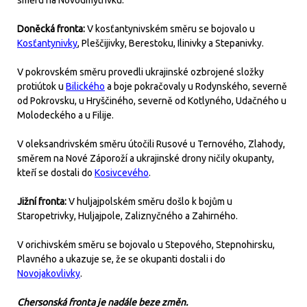
směru na Novodmytrivku.
Doněcká fronta:
V kosťantynivském směru se bojovalo u
Kosťantynivky
, Pleščijivky, Berestoku, Ilinivky a Stepanivky.
V pokrovském směru provedli ukrajinské ozbrojené složky
protiútok u
Bilického
a boje pokračovaly u Rodynského, severně
od Pokrovsku, u Hryščiného, severně od Kotlyného, Udačného u
Molodeckého a u Filije.
V oleksandrivském směru útočili Rusové u Ternového, Zlahody,
směrem na Nové Záporoží a ukrajinské drony ničily okupanty,
kteří se dostali do
Kosivcevého
.
Jižní fronta:
V huljajpolském směru došlo k bojům u
Staropetrivky, Huljajpole, Zaliznyčného a Zahirného.
V orichivském směru se bojovalo u Stepového, Stepnohirsku,
Plavného a ukazuje se, že se okupanti dostali i do
Novojakovlivky
.
Chersonská fronta je nadále beze změn.