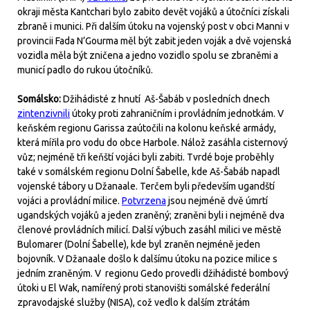
okraji města Kantchari bylo zabito devět vojáků a útočníci získali
zbraně i munici. Při dalším útoku na vojenský post v obci Manni v
provincii Fada N’Gourma měl být zabit jeden voják a dvě vojenská
vozidla měla být zničena a jedno vozidlo spolu se zbraněmi a
municí padlo do rukou útočníků.
Somálsko:
Džihádisté z hnutí Aš-Šabáb v posledních dnech
zintenzivnili
útoky proti zahraničním i provládním jednotkám. V
keňském regionu Garissa zaútočili na kolonu keňské armády,
která mířila pro vodu do obce Harbole. Nálož zasáhla cisternový
vůz; nejméně tři keňští vojáci byli zabiti. Tvrdé boje proběhly
také v somálském regionu Dolní Šabelle, kde Aš-Šabáb napadl
vojenské tábory u Džanaale. Terčem byli především ugandští
vojáci a provládní milice.
Potvrzena
jsou nejméně dvě úmrtí
ugandských vojáků a jeden zraněný; zraněni byli i nejméně dva
členové provládních milicí. Další výbuch zasáhl milici ve městě
Bulomarer (Dolní Šabelle), kde byl zraněn nejméně jeden
bojovník. V Džanaale došlo k dalšímu útoku na pozice milice s
jedním zraněným. V regionu Gedo provedli džihádisté bombový
útoki u El Wak, namířený proti stanovišti somálské federální
zpravodajské služby (NISA), což vedlo k dalším ztrátám