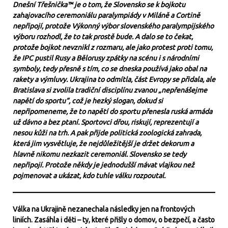
Dnešní Třešnička™ je o tom, že Slovensko se k bojkotu
zahajovacího ceremoniálu paralympiády v Miláně a Cortině
nepřipojí, protože Výkonný výbor slovenského paralympijského
výboru rozhodl, že to tak prostě bude. A dalo se to čekat,
protože bojkot nevznikl z rozmaru, ale jako protest proti tomu,
že IPC pustil Rusy a Bělorusy zpátky na scénu i s národními
symboly, tedy přesně s tím, co se dneska používá jako obal na
rakety a výmluvy. Ukrajina to odmítla, část Evropy se přidala, ale
Bratislava si zvolila tradiční disciplínu zvanou „nepřenášejme
napětí do sportu“, což je hezký slogan, dokud si
nepřipomeneme, že to napětí do sportu přenesla ruská armáda
už dávno a bez ptaní. Sportovci dřou, riskují, reprezentují a
nesou kůži na trh. A pak přijde politická zoologická zahrada,
která jim vysvětluje, že nejdůležitější je držet dekorum a
hlavně nikomu nezkazit ceremoniál. Slovensko se tedy
nepřipojí. Protože někdy je jednodušší mávat vlajkou než
pojmenovat a ukázat, kdo tuhle válku rozpoutal.
Válka na Ukrajině nezanechala následky jen na frontových
liniích. Zasáhla i děti – ty, které přišly o domov, o bezpečí, a často