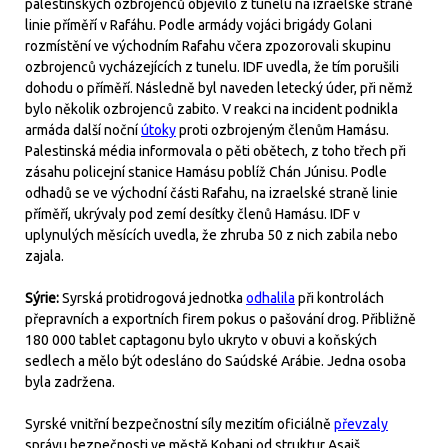
palestinských ozbrojenců objevilo z tunelu na izraelské straně
linie příměří v Rafáhu. Podle armády vojáci brigády Golani
rozmístění ve východním Rafahu včera zpozorovali skupinu
ozbrojenců vycházejících z tunelu. IDF uvedla, že tím porušili
dohodu o příměří. Následně byl naveden letecký úder, při němž
bylo několik ozbrojenců zabito. V reakci na incident podnikla
armáda další noční
útoky
proti ozbrojeným členům Hamásu.
Palestinská média informovala o pěti obětech, z toho třech při
zásahu policejní stanice Hamásu poblíž Chán Júnisu. Podle
odhadů se ve východní části Rafahu, na izraelské straně linie
příměří, ukrývaly pod zemí desítky členů Hamásu. IDF v
uplynulých měsících uvedla, že zhruba 50 z nich zabila nebo
zajala.
Sýrie:
Syrská protidrogová jednotka
odhalila
při kontrolách
přepravních a exportních firem pokus o pašování drog. Přibližně
180 000 tablet captagonu bylo ukryto v obuvi a koňských
sedlech a mělo být odesláno do Saúdské Arábie. Jedna osoba
byla zadržena.
Syrské vnitřní bezpečnostní síly mezitím oficiálně
převzaly
správu bezpečnosti ve městě Kobani od struktur Asaiš