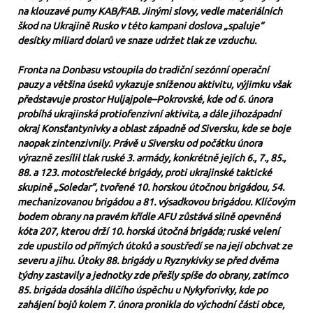
na klouzavé pumy KAB/FAB. Jinými slovy, vedle materiálních
škod na Ukrajině Rusko v této kampani doslova „spaluje“
desítky miliard dolarů ve snaze udržet tlak ze vzduchu.
Fronta na Donbasu vstoupila do tradiční sezónní operační
pauzy a většina úseků vykazuje sníženou aktivitu, výjimku však
představuje prostor Huljajpole–Pokrovské, kde od 6. února
probíhá ukrajinská protiofenzivní aktivita, a dále jihozápadní
okraj Konsťantynivky a oblast západně od Siversku, kde se boje
naopak zintenzivnily. Právě u Siversku od počátku února
výrazně zesílil tlak ruské 3. armády, konkrétně jejích 6., 7., 85.,
88. a 123. motostřelecké brigády, proti ukrajinské taktické
skupině „Soledar“, tvořené 10. horskou útočnou brigádou, 54.
mechanizovanou brigádou a 81. výsadkovou brigádou. Klíčovým
bodem obrany na pravém křídle AFU zůstává silně opevněná
kóta 207, kterou drží 10. horská útočná brigáda; ruské velení
zde upustilo od přímých útoků a soustředí se na její obchvat ze
severu a jihu. Útoky 88. brigády u Ryznykivky se před dvěma
týdny zastavily a jednotky zde přešly spíše do obrany, zatímco
85. brigáda dosáhla dílčího úspěchu u Nykyforivky, kde po
zahájení bojů kolem 7. února pronikla do východní části obce,