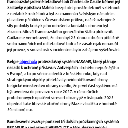
francouzské jaderné letadlové lodi Charles de Gaulle během její
zastávky v přístavu Malmö
; bezpilotní prostředek měl vzlétnout
z nedaleké ruské lodi a byl zaznamenán švédským námořním
plavidlem při hlídce v Öresundském průlivu, načež ozbrojené
síly podnikly kroky k jeho odrušení a kontakt s dronem byl
ztracen. Mluvčí francouzského generálního štábu plukovník
Guillaume Vernet uvedl, že dron byl 25. února odrušen přibližně
sedm námořních mil od letadlové lodi a že zásah nijak nenarušil
její provoz; v souvislosti s incidentem bylo zahájeno vyšetřování.
Belgie
objednala
protivzdušný systém NASAMS, který plánuje
nasadit k ochraně přístavu v Antverpách
, druhého nejrušnějšího
v Evropě, a to po sérii incidentů z loňského roku, kdy nad
strategickými objekty přelétávaly neidentifikované drony;
belgické ministerstvo obrany uvedlo, že první část systému má
být uvedena do provozu v roce 2027. V rámci širších
protidronových opatření si resort obrany již v listopadu 2025
objednal také litevské útočné drony Blaze v balíčku v hodnotě
50 milionů eur.
Bundeswehr zvažuje pořízení tří dalších průzkumných systémů
PEGASUS a společnost HENSOLDT o této akvizici jedná s