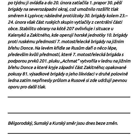
po týdnu ji ovládla a do 20. února zatlačila 1. prapor 30. pěší
brigády na severozápadní okraj, což umožnilo rozšířit tlak
směrem k Lypivce; následné protiútoky 30. brigády kolem 23.–
24. února však část ruských skupin vytlačily z centrální části
obce. Stabilitu obrany na kótě 207 ovlivňuje i situace u
Kalenyků a Zakitného, kde operují horské jednotky 10. brigády
proti ruskému předmostí 7. motostřelecké brigády na jižním
břehu Donce. Na levém křídle se Rusům daří o něco lépe,
především kvůli předmostí, které 7. motostřelecká brigáda s
podporou prvků 201. pluku „Achmat“ vytvořila v lednu na jižním
břehu Donce a které kryje západní část Zakitného; opakované
pokusy 81. výsadkové brigády o jeho likvidaci v druhé polovině
ledna zatím nepřinesly průlom a Rusové si zde udržují pevnou
oporu pro další tlak.
Bělgorodský, Sumský a Kurský směr jsou dnes beze změn.