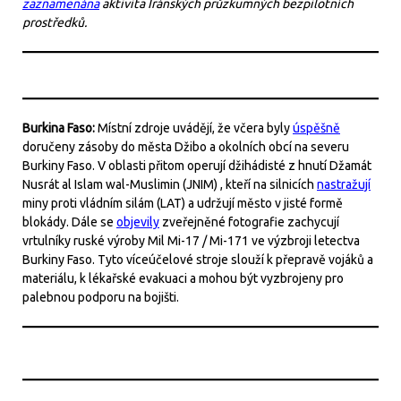
zaznamenána
aktivita Íránských průzkumných bezpilotních
prostředků.
Burkina Faso:
Místní zdroje uvádějí, že včera byly
úspěšně
doručeny zásoby do města Džibo a okolních obcí na severu
Burkiny Faso. V oblasti přitom operují džihádisté z hnutí Džamát
Nusrát al Islam wal-Muslimin (JNIM) , kteří na silnicích
nastražují
miny proti vládním silám (LAT) a udržují město v jisté formě
blokády. Dále se
objevily
zveřejněné fotografie zachycují
vrtulníky ruské výroby Mil Mi-17 / Mi-171 ve výzbroji letectva
Burkiny Faso. Tyto víceúčelové stroje slouží k přepravě vojáků a
materiálu, k lékařské evakuaci a mohou být vyzbrojeny pro
palebnou podporu na bojišti.