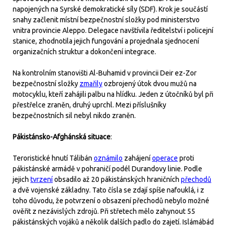
napojených na Syrské demokratické síly (SDF). Krok je součástí
snahy začlenit místní bezpečnostní složky pod ministerstvo
vnitra provincie Aleppo. Delegace navštívila ředitelství i policejní
stanice, zhodnotila jejich fungování a projednala sjednocení
organizačních struktur a dokončení integrace.
Na kontrolním stanovišti Al-Buhamid v provincii Deir ez-Zor
bezpečnostní složky
zmařily
ozbrojený útok dvou mužů na
motocyklu, kteří zahájili palbu na hlídku. Jeden z útočníků byl při
přestřelce zraněn, druhý uprchl. Mezi příslušníky
bezpečnostních sil nebyl nikdo zraněn.
Pákistánsko-Afghánská situace
:
Teroristické hnutí Tálibán
oznámilo
zahájení
operace
proti
pákistánské armádě v pohraničí podél Durandovy linie. Podle
jejich
tvrzení
obsadilo až 20 pákistánských hraničních
přechodů
a dvě vojenské základny. Tato čísla se zdají spíše nafouklá, i z
toho důvodu, že potvrzení o obsazení přechodů nebylo možné
ověřit z nezávislých zdrojů. Při střetech mělo zahynout 55
pákistánských vojáků a několik dalších padlo do zajetí. Islámábád