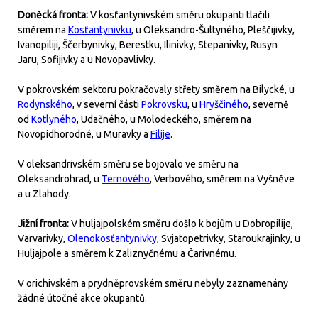
Doněcká fronta:
V kosťantynivském směru okupanti tlačili
směrem na
Kosťantynivku
, u Oleksandro-Šultyného, Pleščijivky,
Ivanopiliji, Ščerbynivky, Berestku, Ilinivky, Stepanivky, Rusyn
Jaru, Sofijivky a u Novopavlivky.
V pokrovském sektoru pokračovaly střety směrem na Bilycké, u
Rodynského
, v severní části
Pokrovsku
, u
Hryščiného
, severně
od
Kotlyného
, Udačného, u Molodeckého, směrem na
Novopidhorodné, u Muravky a
Filije
.
V oleksandrivském směru se bojovalo ve směru na
Oleksandrohrad, u
Ternového
, Verbového, směrem na Vyšněve
a u Zlahody.
Jižní fronta:
V huljajpolském směru došlo k bojům u Dobropilije,
Varvarivky,
Olenokosťantynivky
, Svjatopetrivky, Staroukrajinky, u
Huljajpole a směrem k Zaliznyčnému a Čarivnému.
V orichivském a prydněprovském směru nebyly zaznamenány
žádné útočné akce okupantů.