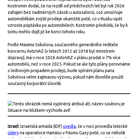
Kostromin dodal, že na rozdíl od předchozích let byl rok 2026
zahájen bez nadměrných zásob u autosalonů, což umožňuje
automobilkám zvýšit prodeje okamžitě poté, co v Rusku opět
vzroste poptávka po automobilech. Kostromin předvídá, že by k
tomu mohlo dojít již ke konci tohoto roku.
Podle Maxima Sokolova, současného generálního ředitele
koncernu AvtoVAZ (v letech 2012 až 2018 byl ministrem
dopravy), má v roce 2026 AvtoVAZ v plánu prodat o 7% více
automobilů, než v roce 2025. Pokud se ale tyto plány porovnáme
s lednovým propadem prodejů, bude splnění plánu pana
Sokolova velmi zajímavou výzvou, pokud nám dovolíte použít
současný korporátní slovník.
Izrael:
Izraelská armáda (IDF)
uvedla
, že v noci provedla letecké
údery
na operativce Hamásu v Pásmu Gazy poté, co se několik