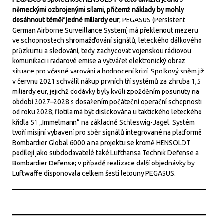
německými ozbrojenými silami, přičemž náklady by mohly
dosáhnout téměř jedné miliardy eur
; PEGASUS (Persistent
German Airborne Surveillance System) má překlenout mezeru
ve schopnostech shromažďování signálů, leteckého dálkového
průzkumu a sledování, tedy zachycovat vojenskou rádiovou
komunikaci i radarové emise a vytvářet elektronický obraz
situace pro včasné varování a hodnocení krizí. Spolkový sněm již
v červnu 2021 schválil nákup prvních tří systémů za zhruba 1,5
miliardy eur, jejichž dodávky byly kvůli zpožděním posunuty na
období 2027–2028 s dosažením počáteční operační schopnosti
od roku 2028; flotila má být dislokována u taktického leteckého
křídla 51 „Immelmann“ na základně Schleswig-Jagel. Systém
tvoří misijní vybavení pro sběr signálů integrované na platformě
Bombardier Global 6000 a na projektu se kromě HENSOLDT
podílejí jako subdodavatelé také Lufthansa Technik Defense a
Bombardier Defense; v případě realizace další objednávky by
Luftwaffe disponovala celkem šesti letouny PEGASUS.