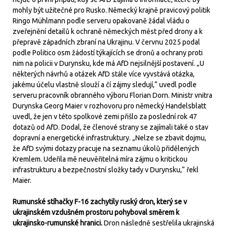
mohly být užitečné pro Rusko. Německý krajně pravicový politik
Ringo Mühlmann podle serveru opakovaně žádal vládu o
zveřejnění detailů k ochraně německých měst před drony a k
přepravě západních zbraní na Ukrajinu. V červnu 2025 podal
podle Politico osm žádostí týkajících se dronů a ochrany proti
nim na policii v Durynsku, kde má AfD nejsilnější postavení. „U
některých návrhů a otázek AfD stále více vyvstává otázka,
jakému účelu vlastně slouží a čí zájmy sledují,“ uvedl podle
serveru pracovník obranného výboru Florian Dorn. Ministr vnitra
Durynska Georg Maier v rozhovoru pro německý Handelsblatt
uvedl, že jen v této spolkové zemi přišlo za poslední rok 47
dotazů od AfD. Dodal, že členové strany se zajímali také o stav
dopravní a energetické infrastruktury. „Nelze se zbavit dojmu,
že AfD svými dotazy pracuje na seznamu úkolů přidělených
Kremlem. Udeřila mě neuvěřitelná míra zájmu o kritickou
infrastrukturu a bezpečnostní složky tady v Durynsku,“ řekl
Maier.
Rumunské stíhačky F-16 zachytily ruský dron, který se v
ukrajinském vzdušném prostoru pohyboval směrem k
ukrajinsko-rumunské hranici.
Dron následně sestřelila ukrajinská