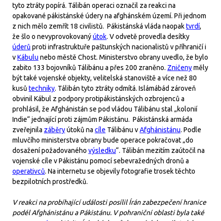
tyto ztráty popírá. Tálibán operaci označil za reakci na
opakované pákistánské údery na afghánském území. Při jednom
z nich mělo zemřít 18 civilistů. Pákistánská vláda naopak
tvrdí
,
že šlo o nevyprovokovaný
útok
. V odvetě provedla desítky
úderů
proti infrastruktuře paštunských nacionalistů v příhraničí i
v
Kábulu
nebo městě Chost. Ministerstvo obrany uvedlo, že bylo
zabito 133 bojovníků Tálibánu a přes 200 zraněno.
Zničeny
měly
být také vojenské objekty, velitelská stanoviště a více než 80
kusů
techniky
. Tálibán tyto ztráty odmítá. Islámábád zároveň
obvinil Kábul z podpory proti­pákistánských ozbrojenců a
prohlásil, že Afghánistán se pod vládou Tálibánu stal „kolonií
Indie“ jednající proti zájmům Pákistánu. Pákistánská armáda
zveřejnila
záběry
útoků na
cíle
Tálibánu v
Afghánistánu
. Podle
mluvčího ministerstva obrany bude operace pokračovat „do
dosažení požadovaného
výsledku
“. Tálibán mezitím zaútočil na
vojenské cíle v Pákistánu pomocí sebevražedných dronů a
operativců
. Na internetu se objevily fotografie trosek těchto
bezpilotních prostředků.
V reakci na probíhající události posílil Írán zabezpečení hranice
podél Afghánistánu a Pákistánu. V pohraniční oblasti byla také