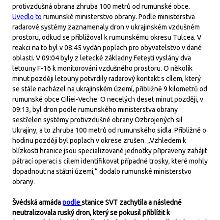
protivzdušná obrana zhruba 100 metrů od rumunské obce.
Uvedlo to
rumunské ministerstvo obrany. Podle ministerstva
radarové systémy zaznamenaly dron v ukrajinském vzdušném
prostoru, odkud se přibližoval k rumunskému okresu Tulcea. V
reakci na to byl v 08:45 vydán poplach pro obyvatelstvo v dané
oblasti. V 09:04 byly z letecké základny Feteşti vyslány dva
letouny F-16 k monitorování vzdušného prostoru. O několik
minut později letouny potvrdily radarový kontakt s cílem, který
se stále nacházel na ukrajinském území, přibližně 9 kilometrů od
rumunské obce Ciliei-Veche. O necelých deset minut později, v
09:13, byl dron podle rumunského ministerstva obrany
sestřelen systémy protivzdušné obrany Ozbrojených sil
Ukrajiny, a to zhruba 100 metrů od rumunského sídla. Přibližně o
hodinu později byl poplach v okrese zrušen. „Vzhledem k
blízkosti hranice jsou specializované jednotky připraveny zahájit
pátrací operaci s cílem identifikovat případné trosky, které mohly
dopadnout na státní území,“ dodalo rumunské ministerstvo
obrany.
Švédská armáda
podle
stanice SVT zachytila a následně
neutralizovala ruský dron, který se pokusil přiblížit k