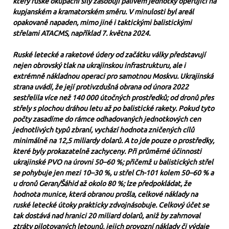
který ruské okupační síly zásobují palivem jednotky operující na
kupjanském a kramatorském směru. V minulosti byl areál
opakovaně napaden, mimo jiné i taktickými balistickými
střelami ATACMS, například 7. května 2024.
Ruské letecké a raketové údery od začátku války představují
nejen obrovský tlak na ukrajinskou infrastrukturu, ale i
extrémně nákladnou operaci pro samotnou Moskvu. Ukrajinská
strana uvádí, že její protivzdušná obrana od února 2022
sestřelila více než 140 000 útočných prostředků; od dronů přes
střely s plochou dráhou letu až po balistické rakety. Pokud tyto
počty zasadíme do rámce odhadovaných jednotkových cen
jednotlivých typů zbraní, vychází hodnota zničených cílů
minimálně na 12,5 miliardy dolarů. A to jde pouze o prostředky,
které byly prokazatelně zachyceny. Při průměrné účinnosti
ukrajinské PVO na úrovni 50–60 %; přičemž u balistických střel
se pohybuje jen mezi 10–30 %, u střel Ch-101 kolem 50–60 % a
u dronů Geran/Šáhid až okolo 80 %; lze předpokládat, že
hodnota munice, která obranou prošla, celkové náklady na
ruské letecké útoky prakticky zdvojnásobuje. Celkový účet se
tak dostává nad hranici 20 miliard dolarů, aniž by zahrnoval
ztráty pilotovaných letounů, jejich provozní náklady či výdaje