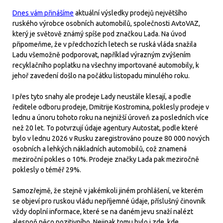
Dnes vám přinášíme
aktuální výsledky prodejů největšího
ruského výrobce osobních automobilů, společnosti AvtoVAZ,
který je světově známý spíše pod značkou Lada. Na úvod
připomeňme, že v předchozích letech se ruská vláda snažila
Ladu všemožně podporovat, například výrazným zvýšením
recyklačního poplatku na všechny importované automobily, k
jehoř zavedení došlo na počátku listopadu minulého roku.
I přes tyto snahy ale prodeje Lady neustále klesají, a podle
ředitele odboru prodeje, Dmitrije Kostromina, poklesly prodeje v
lednu a únoru tohoto roku na nejnižší úroveň za posledních více
než 20 let. To potvrzují údaje agentury Autostat, podle které
bylo v lednu 2026 v Rusku zaregistrováno pouze 80 000 nových
osobních a lehkých nákladních automobilů, což znamená
meziroční pokles o 10%. Prodeje značky Lada pak meziročně
poklesly o téměř 29%.
Samozřejmě, že stejně v jakémkoli jiném prohlášení, ve kterém
se objeví pro ruskou vládu nepříjemné údaje, příslušný činovník
vždy doplní informace, které se na daném jevu snaží nalézt
alespoň něco pozitivního. Nejinak tomu bylo i zde, kde