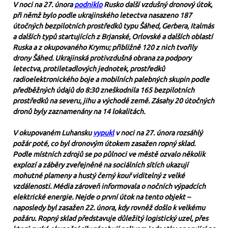
V noci na 27. února
podniklo
Rusko další vzdušný dronový útok,
při němž bylo podle ukrajinského letectva nasazeno 187
útočných bezpilotních prostředků typu Šáhed, Gerbera, Italmás
a dalších typů startujících z Brjanské, Orlovské a dalších oblastí
Ruska a z okupovaného Krymu; přibližně 120 z nich tvořily
drony Šáhed. Ukrajinská protivzdušná obrana za podpory
letectva, protiletadlových jednotek, prostředků
radioelektronického boje a mobilních palebných skupin podle
předběžných údajů do 8:30 zneškodnila 165 bezpilotních
prostředků na severu, jihu a východě země. Zásahy 20 útočných
dronů byly zaznamenány na
14 lokalitác
h.
V okupovaném Luhansku
vypukl
v noci na 27. února rozsáhlý
požár poté, co byl dronovým útokem zasažen ropný sklad.
Podle místních zdrojů se po půlnoci ve městě ozvalo několik
explozí a záběry zveřejněné na sociálních sítích ukazují
mohutné plameny a hustý černý kouř viditelný z velké
vzdálenosti. Média zároveň informovala o nočních výpadcích
elektrické energie. Nejde o první útok na tento objekt –
naposledy byl zasažen 22. února, kdy rovněž došlo k velkému
požáru. Ropný sklad představuje důležitý logistický uzel, přes