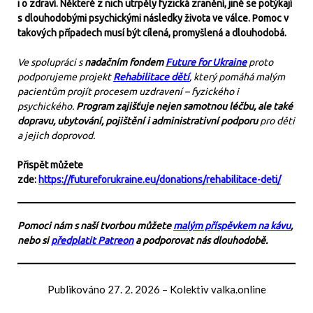
i o zdraví. Některé z nich utrpěly fyzická zranění, jiné se potýkají
s dlouhodobými psychickými následky života ve válce. Pomoc v
takových případech musí být cílená, promyšlená a dlouhodobá.
Ve spolupráci s
nadačním fondem
Future for Ukraine
proto
podporujeme projekt
Rehabilitace dětí
, který pomáhá malým
pacientům projít procesem uzdravení – fyzického i
psychického.
Program zajišťuje nejen samotnou léčbu, ale také
dopravu, ubytování, pojištění i administrativní podporu
pro děti
a jejich doprovod.
Přispět můžete
zde:
https://futureforukraine.eu/donations/rehabilitace-deti/
Pomoci nám s naší tvorbou můžete
malým příspěvkem na kávu
,
nebo si
předplatit Patreon
a podporovat nás dlouhodobě.
Publikováno
27. 2. 2026
–
Kolektiv valka.online