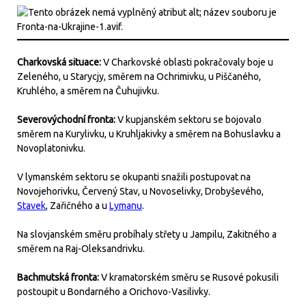
Charkovská situace:
V Charkovské oblasti pokračovaly boje u
Zeleného, u Starycjy, směrem na Ochrimivku, u Piščaného,
Kruhlého, a směrem na Čuhujivku.
Severovýchodní fronta:
V kupjanském sektoru se bojovalo
směrem na Kurylivku, u Kruhljakivky a směrem na Bohuslavku a
Novoplatonivku.
V lymanském sektoru se okupanti snažili postupovat na
Novojehorivku, Červený Stav, u Novoselivky, Drobyševého,
Stavek
, Zařičného a u
Lymanu
.
Na slovjanském směru probíhaly střety u Jampilu, Zakitného a
směrem na Raj-Oleksandrivku.
Bachmutská fronta:
V kramatorském směru se Rusové pokusili
postoupit u Bondarného a Orichovo-Vasilivky.