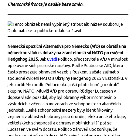
Chersonská fronta je nadále beze změn.
Německá opoziční Alternativa pro Německo (AfD) se obrátila na
německou vládu s dotazy na zranitelnosti sil NATO po cvičení
Hedgehog 2025.
Jak
uvádí
Politico, představitelé AfD v minulosti
opakovaně šířili proruské narativy. Podle Politico se AfD, která
často prosazuje obnovení vazeb s Ruskem, začala zajímat o
společné cvičení NATO a Ukrajiny Hedgehog 2025 v Estonsku. V
jeho průběhu podle Politico ukrajinští piloti dronů „rozdrtili“
skupinu NATO. Mluvčí AfD pro obranu Rüdiger Lucassen v
dopise vládě požádal, aby byl obranný výbor informován o
výsledcích cvičení a o mezerách ve schopnostech aliančních
jednotek. „Jaké schopnostní mezery byly identifikovány,
zejména v oblastech obrany proti dronům, elektronického boje,
velitelských schopností a ochrany mobilních sil?“ ptá se
Lucassen ve svém dotazu. Politico zároveň upozorňuje, že
nejde o první případ, kdy se AfD zajímá o informace, které by