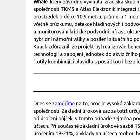
Whale
, který původně vyvinula izraelská skupin
společnosti TKMS a Atlas Elektronik integrací 
prostředek o délce 10,9 metru, průměru 1 metr 
včetně průzkumu, detekce hladinových i podvodn
a monitorování kritické podvodní infrastruktur
hybridní námořní války a posílení situačního p
Kaack zdůraznil, že projekt byl realizován běh
technologií a zapojení jednotek do akvizičního
flotily kombinující plavidla s posádkou i bezpil
Dnes se
zaměříme
na to, proč je vysoká zákla
společnosti. Základní úroková sazba totiž určuj
při úročení půjček, v tomto případě zejména pod
účtech. Při současné základní úrokové sazbě 1
úročením 18-21%, a vklady na účtech mohou bý