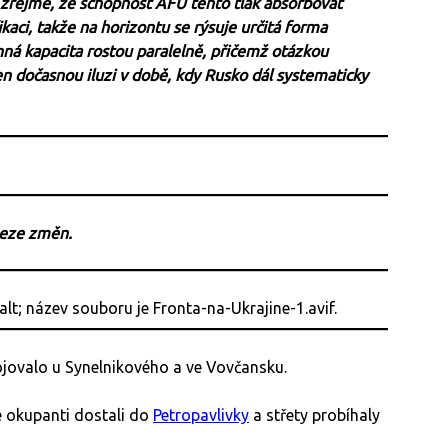
k zřejmé, že schopnost AFU tento tlak absorbovat
ikaci, takže na horizontu se rýsuje určitá forma
nná kapacita rostou paralelně, přičemž otázkou
n dočasnou iluzi v době, kdy Rusko dál systematicky
beze změn.
ojovalo u Synelnikového a ve Vovčansku.
 okupanti dostali do
Petropavlivky
a střety probíhaly