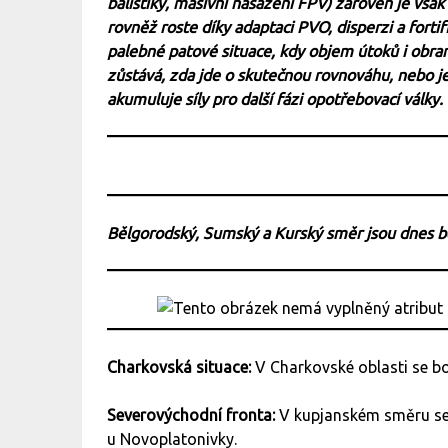
balistiky, masivní nasazení FPV) zároveň je vša
rovněž roste díky adaptaci PVO, disperzi a fortif
palebné patové situace, kdy objem útoků i obra
zůstává, zda jde o skutečnou rovnováhu, nebo je
akumuluje síly pro další fázi opotřebovací války.
Bělgorodský, Sumský a Kurský směr jsou dnes 
Charkovská situace:
V Charkovské oblasti se b
Severovýchodní fronta:
V kupjanském směru se
u Novoplatonivky.