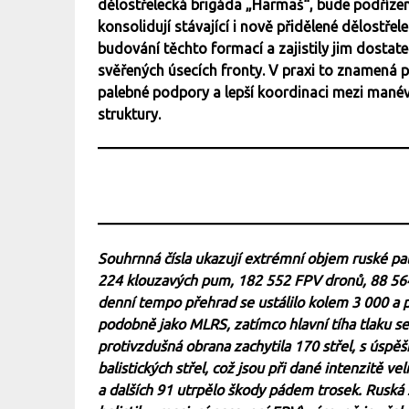
dělostřelecká brigáda „Harmaš“, bude podříze
konsolidují stávající i nově přidělené dělostře
budování těchto formací a zajistily jim dosta
svěřených úsecích fronty. V praxi to znamená 
palebné podpory a lepší koordinaci mezi manév
struktury.
Souhrnná čísla ukazují extrémní objem ruské palb
224 klouzavých pum, 182 552 FPV dronů, 88 564
denní tempo přehrad se ustálilo kolem 3 000 a p
podobně jako MLRS, zatímco hlavní tíha tlaku se
protivzdušná obrana zachytila 170 střel, s úspě
balistických střel, což jsou při dané intenzitě v
a dalších 91 utrpělo škody pádem trosek. Ruská