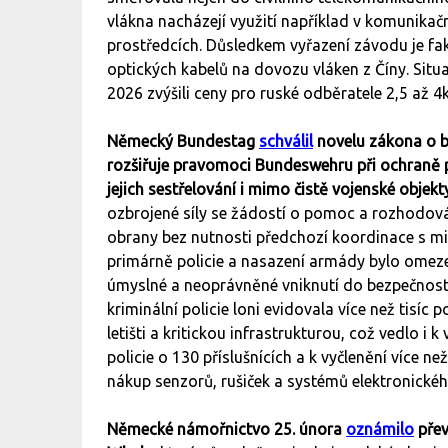
vlákna nacházejí využití například v komunika
prostředcích. Důsledkem vyřazení závodu je fak
optických kabelů na dovozu vláken z Číny. Situa
2026 zvýšili ceny pro ruské odběratele 2,5 až 4k
Německý Bundestag
schválil
novelu zákona o b
rozšiřuje pravomoci Bundeswehru při ochraně
jejich sestřelování i mimo čistě vojenské objekt
ozbrojené síly se žádostí o pomoc a rozhodová
obrany bez nutnosti předchozí koordinace s mi
primárně policie a nasazení armády bylo omeze
úmyslné a neoprávněné vniknutí do bezpečnostní 
kriminální policie loni evidovala více než tisíc
letišti a kritickou infrastrukturou, což vedlo i 
policie o 130 příslušnících a k vyčlenění více 
nákup senzorů, rušiček a systémů elektronickéh
Německé námořnictvo 25. února
oznámilo
přev