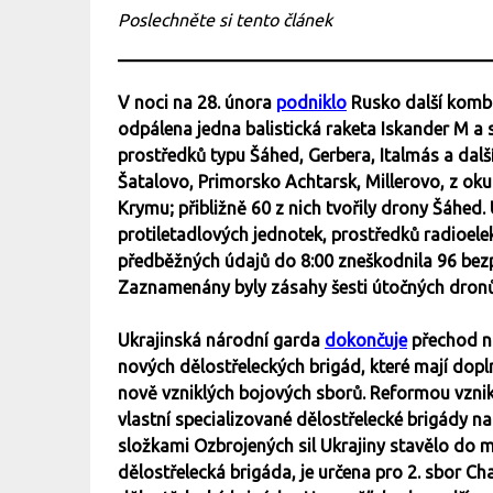
Poslechněte si tento článek
V noci na 28. února
podniklo
Rusko další kombi
odpálena jedna balistická raketa Iskander M a
prostředků typu Šáhed, Gerbera, Italmás a dalšíc
Šatalovo, Primorsko Achtarsk, Millerovo, z ok
Krymu; přibližně 60 z nich tvořily drony Šáhed
protiletadlových jednotek, prostředků radioele
předběžných údajů do 8:00 zneškodnila 96 bezp
Zaznamenány byly zásahy šesti útočných dronů
Ukrajinská národní garda
dokončuje
přechod na
nových dělostřeleckých brigád, které mají dopl
nově vzniklých bojových sborů. Reformou vznikl
vlastní specializované dělostřelecké brigády na
složkami Ozbrojených sil Ukrajiny stavělo do m
dělostřelecká brigáda, je určena pro 2. sbor Cha