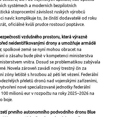
čních systémech a moderních bezpilotních
tická stoprocentní závislost ruských výrobců
ci navíc komplikuje to, že čínští dodavatelé od roku
rát, oficiálně kvůli prudce rostoucí poptávce.
ezpečnosti vzdušného prostoru, která výrazně
 před neidentifikovanými drony a umožňuje armádě
y
; spolkové země se nyní mohou obracet na
ní o zásahu bude plně v kompetenci ministerstva
nisterstvem vnitra. Dosud se problematikou zabývala
né. Novela zároveň zavádí nový trestný čin za
zóny letiště s hrozbou až pěti let vězení. Federální
 podezřelých přeletů dronů nad vojenskými zařízeními,
k vytvoření nové specializované jednotky federální
než 100 milionů eur v rozpočtu na roky 2025–2026 na
o boje.
zetí prvního autonomního podvodního dronu Blue