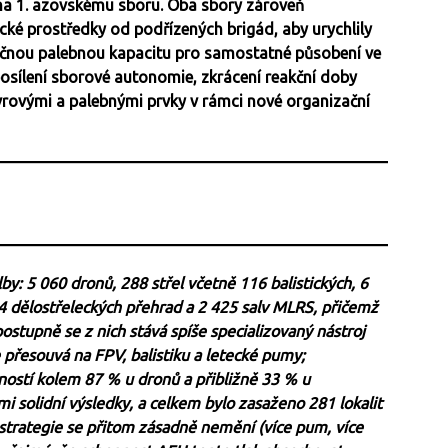
na 1. azovskému sboru. Oba sbory zároveň
lecké prostředky od podřízených brigád, aby urychlily
tečnou palebnou kapacitu pro samostatné působení ve
posílení sborové autonomie, zkrácení reakční doby
rovými a palebnými prvky v rámci nové organizační
y: 5 060 dronů, 288 střel včetně 116 balistických, 6
 dělostřeleckých přehrad a 2 425 salv MLRS, přičemž
ostupně se z nich stává spíše specializovaný nástroj
 přesouvá na FPV, balistiku a letecké pumy;
šností kolem 87 % u dronů a přibližně 33 % u
elmi solidní výsledky, a celkem bylo zasaženo 281 lokalit
 strategie se přitom zásadně nemění (více pum, více