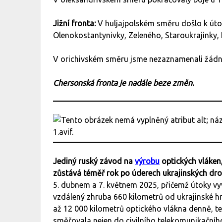
Jižní fronta:
V huljajpolském směru došlo k ú
Olenokostantynivky, Zeleného, Staroukrajinky, 
V orichivském směru jsme nezaznamenali žádné 
Chersonská fronta je nadále beze změn.
Jediný ruský závod na
výrobu
optických vláken
zůstává téměř rok po úderech ukrajinských d
5. dubnem a 7. květnem 2025, přičemž útoky vyv
vzdálený zhruba 660 kilometrů od ukrajinské hr
až 12 000 kilometrů optického vlákna denně, te
směřovala nejen do civilního telekomunikačního 