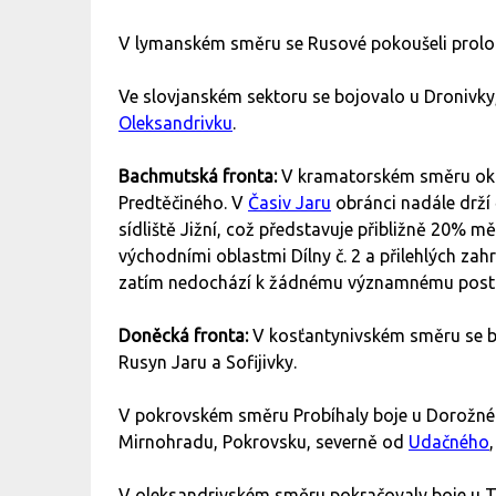
V lymanském směru se Rusové pokoušeli prolo
Ve slovjanském sektoru se bojovalo u Dronivk
Oleksandrivku
.
Bachmutská fronta:
V kramatorském směru okup
Predtěčiného. V
Časiv Jaru
obránci nadále drží č
sídliště Jižní, což představuje přibližně 20% 
východními oblastmi Dílny č. 2 a přilehlých za
zatím nedochází k žádnému významnému post
Doněcká fronta:
V kosťantynivském směru se bo
Rusyn Jaru a Sofijivky.
V pokrovském směru Probíhaly boje u Dorožné
Mirnohradu, Pokrovsku, severně od
Udačného
V oleksandrivském směru pokračovaly boje u 