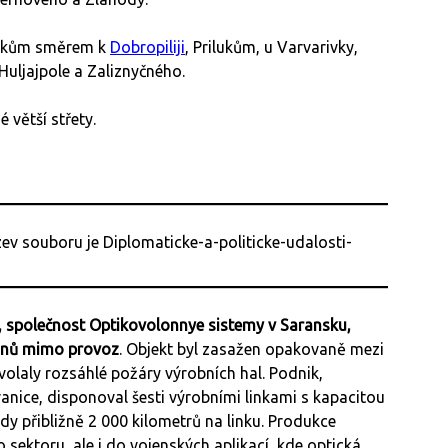
tokům směrem k
Dobropiliji
, Prilukům, u Varvarivky,
Huljajpole a Zaliznyčného.
větší střety.
, společnost Optikovolonnye sistemy v Saransku,
ronů mimo provoz
. Objekt byl zasažen opakovaně mezi
olaly rozsáhlé požáry výrobních hal. Podnik,
anice, disponoval šesti výrobními linkami s kapacitou
dy přibližně 2 000 kilometrů na linku. Produkce
sektoru, ale i do vojenských aplikací, kde optická