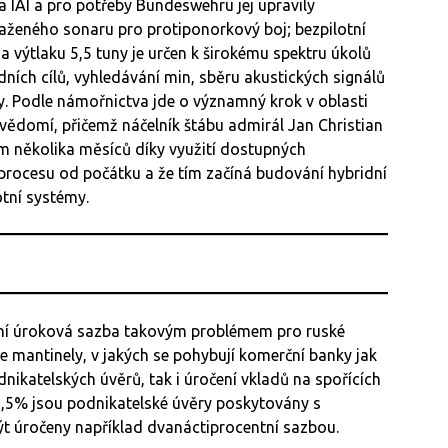
a IAI a pro potřeby Bundeswehru jej upravily
taženého sonaru pro protiponorkový boj; bezpilotní
a výtlaku 5,5 tuny je určen k širokému spektru úkolů
ích cílů, vyhledávání min, sběru akustických signálů
y. Podle námořnictva jde o významný krok v oblasti
ovědomí, přičemž náčelník štábu admirál Jan Christian
em několika měsíců díky využití dostupných
 procesu od počátku a že tím začíná budování hybridní
otní systémy.
dní úroková sazba takovým problémem pro ruské
e mantinely, v jakých se pohybují komerční banky jak
nikatelských úvěrů, tak i úročení vkladů na spořících
5,5% jsou podnikatelské úvěry poskytovány s
t úročeny například dvanáctiprocentní sazbou.