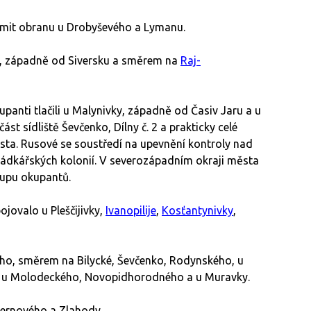
mit obranu u Drobyševého a Lymanu.
y, západně od Siversku a směrem na
Raj-
anti tlačili u Malynivky, západně od Časiv Jaru a u
ást sídliště Ševčenko, Dílny č. 2 a prakticky celé
města. Rusové se soustředí na upevnění kontroly nad
hrádkářských kolonií. V severozápadním okraji města
upu okupantů.
jovalo u Pleščijivky,
Ivanopilije
,
Kosťantynivky
,
ho, směrem na Bilycké, Ševčenko, Rodynského, u
, u Molodeckého, Novopidhorodného a u Muravky.
Ternového a Zlahody.