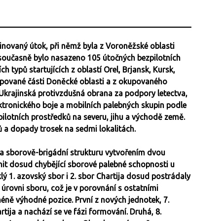
novaný útok, při němž byla z Voroněžské oblasti
 současně bylo nasazeno 105 útočných bezpilotních
h typů startujících z oblastí Orel, Brjansk, Kursk,
upované části Doněcké oblasti a z okupovaného
. Ukrajinská protivzdušná obrana za podpory letectva,
ktronického boje a mobilních palebných skupin podle
ilotních prostředků na severu, jihu a východě země.
 a dopady trosek na sedmi lokalitách.
 sborově-brigádní strukturu vytvořením dvou
nit dosud chybějící sborové palebné schopnosti u
ý 1. azovský sbor i 2. sbor Chartija dosud postrádaly
 úrovni sboru, což je v porovnání s ostatními
éně výhodné pozice. První z nových jednotek, 7.
rtija a nachází se ve fázi formování. Druhá, 8.