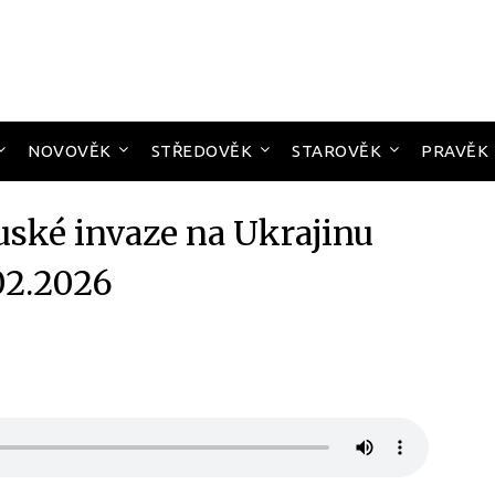
NOVOVĚK
STŘEDOVĚK
STAROVĚK
PRAVĚK
uské invaze na Ukrajinu
02.2026