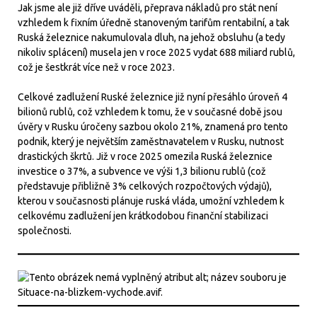
Jak jsme ale již dříve uváděli, přeprava nákladů pro stát není
vzhledem k fixním úředně stanoveným tarifům rentabilní, a tak
Ruská železnice nakumulovala dluh, na jehož obsluhu (a tedy
nikoliv splácení) musela jen v roce 2025 vydat 688 miliard rublů,
což je šestkrát více než v roce 2023.
Celkové zadlužení Ruské železnice již nyní přesáhlo úroveň 4
bilionů rublů, což vzhledem k tomu, že v současné době jsou
úvěry v Rusku úročeny sazbou okolo 21%, znamená pro tento
podnik, který je největším zaměstnavatelem v Rusku, nutnost
drastických škrtů. Již v roce 2025 omezila Ruská železnice
investice o 37%, a subvence ve výši 1,3 bilionu rublů (což
představuje přibližně 3% celkových rozpočtových výdajů),
kterou v současnosti plánuje ruská vláda, umožní vzhledem k
celkovému zadlužení jen krátkodobou finanční stabilizaci
společnosti.