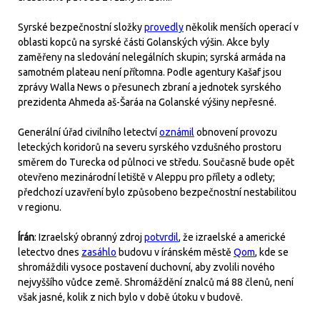
Syrské bezpečnostní složky
provedly
několik menších operací v
oblasti kopců na syrské části Golanských výšin. Akce byly
zaměřeny na sledování nelegálních skupin; syrská armáda na
samotném plateau není přítomna. Podle agentury Kašaf jsou
zprávy Walla News o přesunech zbraní a jednotek syrského
prezidenta Ahmeda aš-Šaráa na Golanské výšiny nepřesné.
Generální úřad civilního letectví
oznámil
obnovení provozu
leteckých koridorů na severu syrského vzdušného prostoru
směrem do Turecka od půlnoci ve středu. Současně bude opět
otevřeno mezinárodní letiště v Aleppu pro přílety a odlety;
předchozí uzavření bylo způsobeno bezpečnostní nestabilitou
v regionu.
Írán
: Izraelský obranný zdroj
potvrdil
, že izraelské a americké
letectvo dnes
zasáhlo
budovu v íránském městě
Qom
, kde se
shromáždili vysoce postavení duchovní, aby zvolili nového
nejvyššího vůdce země. Shromáždění znalců má 88 členů, není
však jasné, kolik z nich bylo v době útoku v budově.