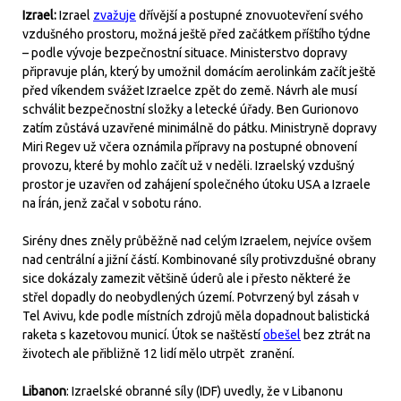
Izrael:
Izrael
zvažuje
dřívější a postupné znovuotevření svého
vzdušného prostoru, možná ještě před začátkem příštího týdne
– podle vývoje bezpečnostní situace. Ministerstvo dopravy
připravuje plán, který by umožnil domácím aerolinkám začít ještě
před víkendem svážet Izraelce zpět do země. Návrh ale musí
schválit bezpečnostní složky a letecké úřady. Ben Gurionovo
zatím zůstává uzavřené minimálně do pátku. Ministryně dopravy
Miri Regev už včera oznámila přípravy na postupné obnovení
provozu, které by mohlo začít už v neděli. Izraelský vzdušný
prostor je uzavřen od zahájení společného útoku USA a Izraele
na Írán, jenž začal v sobotu ráno.
Sirény dnes zněly průběžně nad celým Izraelem, nejvíce ovšem
nad centrální a jižní částí. Kombinované síly protivzdušné obrany
sice dokázaly zamezit většině úderů ale i přesto některé že
střel dopadly do neobydlených území. Potvrzený byl zásah v
Tel Avivu, kde podle místních zdrojů měla dopadnout balistická
raketa s kazetovou municí. Útok se naštěstí
obešel
bez ztrát na
životech ale přibližně 12 lidí mělo utrpět zranění.
Libanon
: Izraelské obranné síly (IDF) uvedly, že v Libanonu