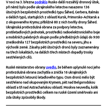
V noci na 3. března
podniklo
Rusko další rozsáhlý dronový útok,
při němž bylo podle ukrajinského letectva nasazeno 136
útočných bezpilotních prostředků typu Šáhed, Gerbera, Italmás
a dalších typů, startujících z oblastí Kursk, Primorsko-Achtarsk a
z okupovaného Krymu; přibližně 80 z nich tvořily drony Šáhed.
Ukrajinská protivzdušná obrana za podpory letectva,
protiletadlových jednotek, prostředků radioelektronického boje
a mobilních palebných skupin podle předběžných údajů do 9:00
zneškodnila 127 bezpilotních prostředků na severu, jihu a
východě země. Zásahy pěti útočných dronů byly zaznamenány
na třech lokalitách, na dalších třech místech dopadly trosky
sestřelených cílů.
Ruské ministerstvo obrany
uvedlo
, že během uplynulé noci jeho
protivzdušná obrana zachytila a zničila 16 ukrajinských
bezpilotních letounů letadlového typu. Osm dronů mělo být
sestřeleno nad okupovaným Krymem, pět nad Belgorodskou
oblastí a tři nad Astrachaňskou oblastí. Moskva neuvedla, kolik
bezpilotních prostředků celkem na ruské území směřovalo ani
zda útoky způsobily škody.