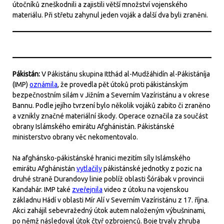
útočníků zneškodnili a zajistili větší množství vojenského
materiálu. Při střetu zahynul jeden voják a další dva byli zraněni.
Pákistán:
V Pákistánu skupina Itthád al-Mudžáhidín al-Pákistáníja
(IMP)
oznámila
, že provedla pět útoků proti pákistánským
bezpečnostním silám v Jižním a Severním Vazíristánu a v okrese
Bannu. Podle jejího tvrzení bylo několik vojáků zabito či zraněno
a vznikly značné materiální škody. Operace označila za součást
obrany Islámského emirátu Afghánistán. Pákistánské
ministerstvo obrany věc nekomentovalo.
Na afghánsko-pákistánské hranici mezitím síly Islámského
emirátu Afghánistán
vytlačily
pákistánské jednotky z pozic na
druhé straně Durandovy linie poblíž oblasti Šórábak v provincii
Kandahár. IMP také
zveřejnila
video z útoku na vojenskou
základnu Hádí v oblasti Mír Alí v Severním Vazíristánu z 17. října.
Akci zahájil sebevražedný útok autem naloženým výbušninami,
po němž následoval útok čtyř ozbrojenců. Boje trvaly zhruba