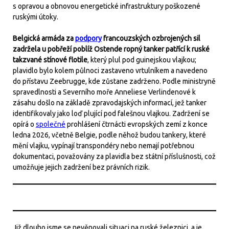
s opravou a obnovou energetické infrastruktury poškozené
ruskými útoky.
Belgická armáda za
podpory
francouzských ozbrojených sil
zadržela u pobřeží poblíž Ostende ropný tanker patřící k ruské
takzvané stínové flotile
, který plul pod guinejskou vlajkou;
plavidlo bylo kolem půlnoci zastaveno vrtulníkem a navedeno
do přístavu Zeebrugge, kde zůstane zadrženo. Podle ministryně
spravedlnosti a Severního moře Anneliese Verlindenové k
zásahu došlo na základě zpravodajských informací, jež tanker
identifikovaly jako loď plující pod falešnou vlajkou. Zadržení se
opírá o
společné
prohlášení čtrnácti evropských zemí z konce
ledna 2026, včetně Belgie, podle něhož budou tankery, které
mění vlajku, vypínají transpondéry nebo nemají potřebnou
dokumentaci, považovány za plavidla bez státní příslušnosti, což
umožňuje jejich zadržení bez právních rizik.
Již dlouho jsme se nevěnovali situaci na ruské železnici, a je