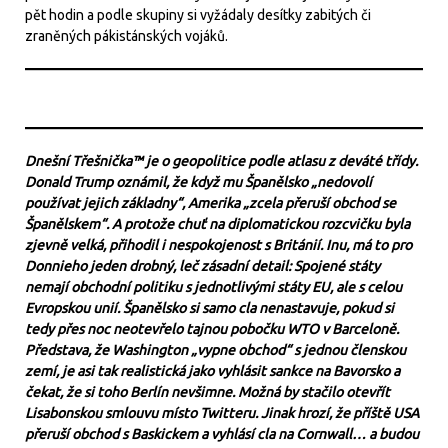
pět hodin a podle skupiny si vyžádaly desítky zabitých či
zraněných pákistánských vojáků.
Dnešní Třešnička™ je o geopolitice podle atlasu z deváté třídy.
Donald Trump oznámil, že když mu Španělsko „nedovolí
používat jejich základny“, Amerika „zcela přeruší obchod se
Španělskem“. A protože chuť na diplomatickou rozcvičku byla
zjevně velká, přihodil i nespokojenost s Británií. Inu, má to pro
Donnieho jeden drobný, leč zásadní detail: Spojené státy
nemají obchodní politiku s jednotlivými státy EU, ale s celou
Evropskou unií. Španělsko si samo cla nenastavuje, pokud si
tedy přes noc neotevřelo tajnou pobočku WTO v Barceloně.
Představa, že Washington „vypne obchod“ s jednou členskou
zemí, je asi tak realistická jako vyhlásit sankce na Bavorsko a
čekat, že si toho Berlín nevšimne. Možná by stačilo otevřít
Lisabonskou smlouvu místo Twitteru. Jinak hrozí, že příště USA
přeruší obchod s Baskickem a vyhlásí cla na Cornwall… a budou