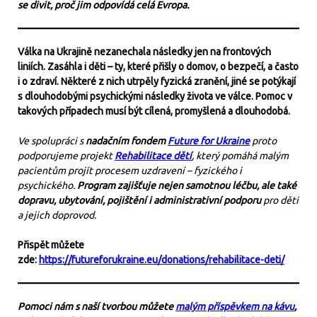
se divit, proč jim odpovídá celá Evropa.
Válka na Ukrajině nezanechala následky jen na frontových
liniích. Zasáhla i děti – ty, které přišly o domov, o bezpečí, a často
i o zdraví. Některé z nich utrpěly fyzická zranění, jiné se potýkají
s dlouhodobými psychickými následky života ve válce. Pomoc v
takových případech musí být cílená, promyšlená a dlouhodobá.
Ve spolupráci s
nadačním fondem
Future for Ukraine
proto
podporujeme projekt
Rehabilitace dětí
, který pomáhá malým
pacientům projít procesem uzdravení – fyzického i
psychického.
Program zajišťuje nejen samotnou léčbu, ale také
dopravu, ubytování, pojištění i administrativní podporu
pro děti
a jejich doprovod.
Přispět můžete
zde:
https://futureforukraine.eu/donations/rehabilitace-deti/
Pomoci nám s naší tvorbou můžete
malým příspěvkem na kávu
,