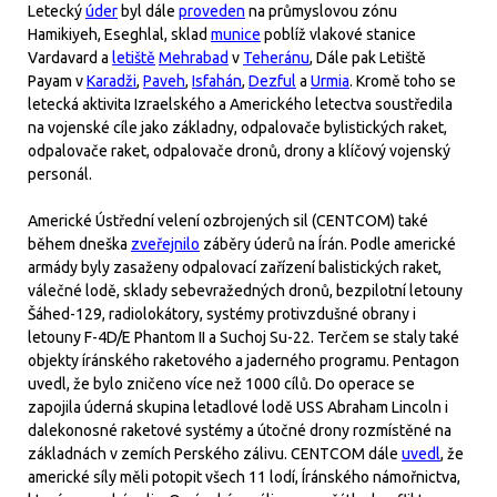
Letecký
úder
byl dále
proveden
na průmyslovou zónu
Hamikiyeh, Eseghlal, sklad
munice
poblíž vlakové stanice
Vardavard a
letiště
Mehrabad
v
Teheránu
, Dále pak Letiště
Payam v
Karadži
,
Paveh
,
Isfahán
,
Dezful
a
Urmia
. Kromě toho se
letecká aktivita Izraelského a Amerického letectva soustředila
na vojenské cíle jako základny, odpalovače bylistických raket,
odpalovače raket, odpalovače dronů, drony a klíčový vojenský
personál.
Americké Ústřední velení ozbrojených sil (CENTCOM) také
během dneška
zveřejnilo
záběry úderů na Írán. Podle americké
armády byly zasaženy odpalovací zařízení balistických raket,
válečné lodě, sklady sebevražedných dronů, bezpilotní letouny
Šáhed-129, radiolokátory, systémy protivzdušné obrany i
letouny F-4D/E Phantom II a Suchoj Su-22. Terčem se staly také
objekty íránského raketového a jaderného programu. Pentagon
uvedl, že bylo zničeno více než 1000 cílů. Do operace se
zapojila úderná skupina letadlové lodě USS Abraham Lincoln i
dalekonosné raketové systémy a útočné drony rozmístěné na
základnách v zemích Perského zálivu. CENTCOM dále
uvedl
, že
americké síly měli potopit všech 11 lodí, Íránského námořnictva,