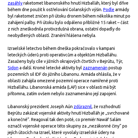
zasáhly
raketomet libanonského hnutí Hizballáh, který byl dříve
během dne použit k ostřelování Golanských výšin.
Podle
armády
byl raketomet zničen při útoku dronem během několika minut po
zahájení palby. Při útoku bylo odpáleno přibližně 15 raket – část
z nich zneškodnila protivzdušná obrana, ostatní dopadly do
neobydlených oblastí. Zranění hlášena nebyla.
Izraelské letectvo během dneška pokračovalo v kampani
leteckých úderů proti operativcům a objektům Hizballáhu.
Zasaženy byly cíle v jižních okrajových čtvrtích v Bejrútu, Týr,
Sidon
a další. Kromě letecké aktivity byl
zaznamenán
postup
pozemních sil IDF do jižního Libanonu. Armáda ohlásila, že v
oblasti zahájila omezené pozemní operace namířené proti
Hizballáhu. Libanonská armáda (LAF) sice v oblasti má být
přítomna, zatím ovšem nebylo zaznamenáno její zapojení.
Libanonský prezident Joseph Aún
zdůraznil
, že rozhodnutí
Bejrútu zakázat vojenské aktivity hnutí Hizballáh je „svrchované
a konečné“. Reagoval tak den poté, co premiér Nawáf Salám
označil vojenské operace této skupiny za „nezákonné činy“ po
jejích útocích na Izrael, které vyvolaly izraelské údery na