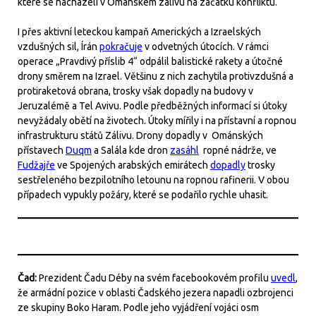
které se nacházeli v Ománském zálivu na začátku konfliktu.
I přes aktivní leteckou kampaň Amerických a Izraelských
vzdušných sil, Írán
pokračuje
v odvetných útocích. V rámci
operace „Pravdivý příslib 4“ odpálil balistické rakety a útočné
drony směrem na Izrael. Většinu z nich zachytila protivzdušná a
protiraketová obrana, trosky však dopadly na budovy v
Jeruzalémě a Tel Avivu. Podle předběžných informací si útoky
nevyžádaly obětí na životech. Útoky mířily i na přístavní a ropnou
infrastrukturu států Zálivu. Drony dopadly v Ománských
přístavech
Duqm
a Salála kde dron
zasáhl
ropné nádrže, ve
Fudžajře
ve Spojených arabských emirátech
dopadly
trosky
sestřeleného bezpilotního letounu na ropnou rafinerii. V obou
případech vypukly požáry, které se podařilo rychle uhasit.
Čad:
Prezident Čadu Déby na svém facebookovém profilu
uvedl
,
že armádní pozice v oblasti Čadského jezera napadli ozbrojenci
ze skupiny Boko Haram. Podle jeho vyjádření vojáci osm