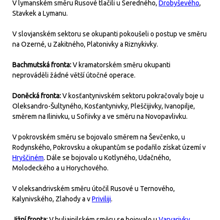
V lymanském směru Rusové tlačili u Seredného,
Drobyševého
,
Stavkek a Lymanu.
V slovjanském sektoru se okupanti pokoušeli o postup ve směru
na Ozerné, u Zakitného, Platonivky a Riznykivky.
Bachmutská fronta:
V kramatorském směru okupanti
neprováděli žádné větší útočné operace.
Doněcká fronta:
V kosťantynivském sektoru pokračovaly boje u
Oleksandro-Šultyného, Kosťantynivky, Pleščijivky, Ivanopilje,
směrem na Ilinivku, u Sofiivky a ve směru na Novopavlivku.
V pokrovském směru se bojovalo směrem na Ševčenko, u
Rodynského, Pokrovsku a okupantům se podařilo získat území v
Hryščiném
. Dále se bojovalo u Kotlyného, Udačného,
Molodeckého a u Horychového.
V oleksandrivském směru útočil Rusové u Ternového,
Kalynivského, Zlahody a v
Priviliji
.
Jižní fronta:
V huljajpilském směru se bojovalo u
Varvarivky
,