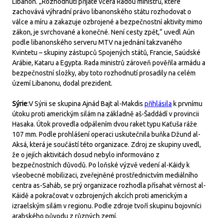
Libanon. „Rozhodnutí přijaté včera Radou ministrů, které
zachovává výhradní právo libanonského státu rozhodovat o
válce a míru a zakazuje ozbrojené a bezpečnostní aktivity mimo
zákon, je svrchované a konečné. Není cesty zpět,“ uvedl Aún
podle libanonského serveru MTV na jednání takzvaného
Kvintetu – skupiny zástupců Spojených států, Francie, Saúdské
Arábie, Kataru a Egypta. Rada ministrů zároveň pověřila armádu a
bezpečnostní složky, aby toto rozhodnutí prosadily na celém
území Libanonu, dodal prezident.
Sýrie
:V Sýrii se skupina Ajnád Bajt al-Makdis
přihlásila
k prvnímu
útoku proti americkým silám na základně aš-Šaddádí v provincii
Hasaka. Útok provedla odpálením dvou raket typu Kaťuša ráže
107 mm. Podle prohlášení operaci uskutečnila buňka Džund al-
Aksá, která je součástí této organizace. Zdroj ze skupiny uvedl,
že o jejích aktivitách dosud nebylo informováno z
bezpečnostních důvodů. Po loňské výzvě vedení al-Káidy k
všeobecné mobilizaci, zveřejněné prostřednictvím mediálního
centra as-Saháb, se prý organizace rozhodla přísahat věrnost al-
Káidě a pokračovat v ozbrojených akcích proti americkým a
izraelským silám v regionu. Podle zdroje tvoří skupinu bojovníci
arabského původu z různých zemí.