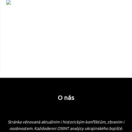
O nás
Stránka věnovaná aktuálním i historickým konfliktům, zbraním i
osobnostem. Každodenní OSINT analýzy ukrajinského bojiště.