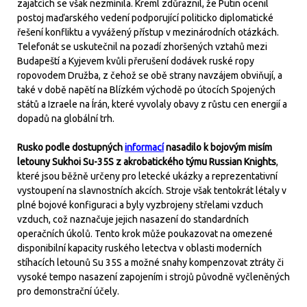
zajatcích se však nezmínila. Kreml zdůraznil, že Putin ocenil
postoj maďarského vedení podporující politicko diplomatické
řešení konfliktu a vyvážený přístup v mezinárodních otázkách.
Telefonát se uskutečnil na pozadí zhoršených vztahů mezi
Budapeští a Kyjevem kvůli přerušení dodávek ruské ropy
ropovodem Družba, z čehož se obě strany navzájem obviňují, a
také v době napětí na Blízkém východě po útocích Spojených
států a Izraele na Írán, které vyvolaly obavy z růstu cen energií a
dopadů na globální trh.
Rusko podle dostupných
informací
nasadilo k bojovým misím
letouny Sukhoi Su-35S z akrobatického týmu Russian Knights
,
které jsou běžně určeny pro letecké ukázky a reprezentativní
vystoupení na slavnostních akcích. Stroje však tentokrát létaly v
plné bojové konfiguraci a byly vyzbrojeny střelami vzduch
vzduch, což naznačuje jejich nasazení do standardních
operačních úkolů. Tento krok může poukazovat na omezené
disponibilní kapacity ruského letectva v oblasti moderních
stíhacích letounů Su 35S a možné snahy kompenzovat ztráty či
vysoké tempo nasazení zapojením i strojů původně vyčleněných
pro demonstrační účely.