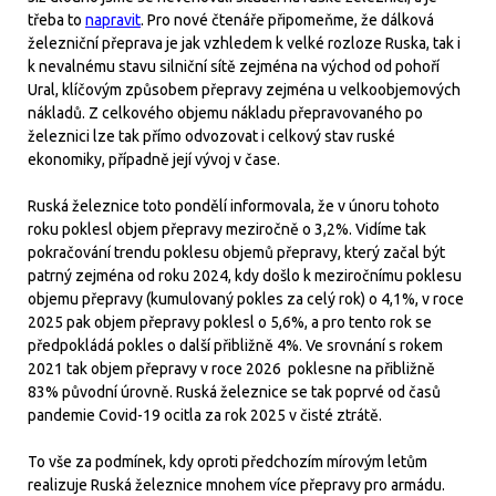
třeba to
napravit
. Pro nové čtenáře připomeňme, že dálková
železniční přeprava je jak vzhledem k velké rozloze Ruska, tak i
k nevalnému stavu silniční sítě zejména na východ od pohoří
Ural, klíčovým způsobem přepravy zejména u velkoobjemových
nákladů. Z celkového objemu nákladu přepravovaného po
železnici lze tak přímo odvozovat i celkový stav ruské
ekonomiky, případně její vývoj v čase.
Ruská železnice toto pondělí informovala, že v únoru tohoto
roku poklesl objem přepravy meziročně o 3,2%. Vidíme tak
pokračování trendu poklesu objemů přepravy, který začal být
patrný zejména od roku 2024, kdy došlo k meziročnímu poklesu
objemu přepravy (kumulovaný pokles za celý rok) o 4,1%, v roce
2025 pak objem přepravy poklesl o 5,6%, a pro tento rok se
předpokládá pokles o další přibližně 4%. Ve srovnání s rokem
2021 tak objem přepravy v roce 2026 poklesne na přibližně
83% původní úrovně. Ruská železnice se tak poprvé od časů
pandemie Covid-19 ocitla za rok 2025 v čisté ztrátě.
To vše za podmínek, kdy oproti předchozím mírovým letům
realizuje Ruská železnice mnohem více přepravy pro armádu.