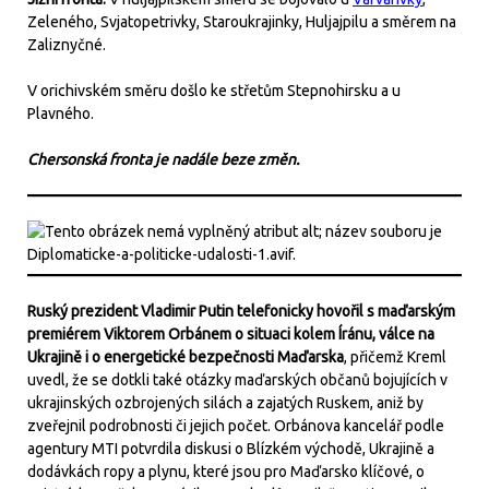
Zeleného, Svjatopetrivky, Staroukrajinky, Huljajpilu a směrem na
Zaliznyčné.
V orichivském směru došlo ke střetům Stepnohirsku a u
Plavného.
Chersonská fronta je nadále beze změn.
Ruský prezident Vladimir Putin telefonicky hovořil s maďarským
premiérem Viktorem Orbánem o situaci kolem Íránu, válce na
Ukrajině i o energetické bezpečnosti Maďarska
, přičemž Kreml
uvedl, že se dotkli také otázky maďarských občanů bojujících v
ukrajinských ozbrojených silách a zajatých Ruskem, aniž by
zveřejnil podrobnosti či jejich počet. Orbánova kancelář podle
agentury MTI potvrdila diskusi o Blízkém východě, Ukrajině a
dodávkách ropy a plynu, které jsou pro Maďarsko klíčové, o