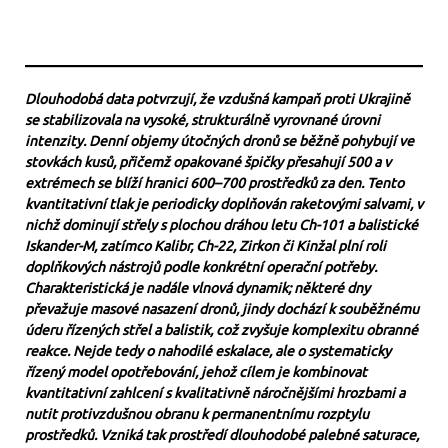
Dlouhodobá data potvrzují, že vzdušná kampaň proti Ukrajině
se stabilizovala na vysoké, strukturálně vyrovnané úrovni
intenzity. Denní objemy útočných dronů se běžně pohybují ve
stovkách kusů, přičemž opakované špičky přesahují 500 a v
extrémech se blíží hranici 600–700 prostředků za den. Tento
kvantitativní tlak je periodicky doplňován raketovými salvami, v
nichž dominují střely s plochou dráhou letu Ch-101 a balistické
Iskander-M, zatímco Kalibr, Ch-22, Zirkon či Kinžal plní roli
doplňkových nástrojů podle konkrétní operační potřeby.
Charakteristická je nadále vlnová dynamik; některé dny
převažuje masové nasazení dronů, jindy dochází k souběžnému
úderu řízených střel a balistik, což zvyšuje komplexitu obranné
reakce. Nejde tedy o nahodilé eskalace, ale o systematicky
řízený model opotřebování, jehož cílem je kombinovat
kvantitativní zahlcení s kvalitativně náročnějšími hrozbami a
nutit protivzdušnou obranu k permanentnímu rozptylu
prostředků. Vzniká tak prostředí dlouhodobé palebné saturace,