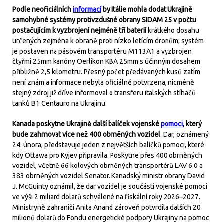
Podle neoficiálních
informací
by Itálie mohla dodat Ukrajině
samohybné systémy protivzdušné obrany SIDAM 25 v počtu
postačujícím k vyzbrojení nejméně tří baterií
krátkého dosahu
určených zejména k obraně proti nízko letícím dronům; systém
je postaven na pásovém transportéru M113A1 a vyzbrojen
čtyřmi 25mm kanóny Oerlikon KBA 25mm s účinným dosahem
přibližně 2,5 kilometru. Přesný počet předávaných kusů zatím
není znám a informace nebyla oficiálně potvrzena, nicméně
stejný zdroj již dříve informoval o transferu italských stíhačů
tanků B1 Centauro na Ukrajinu.
Kanada poskytne Ukrajině další balíček vojenské
pomoci
, který
bude zahrnovat více než 400 obrněných vozidel
. Dar, oznámený
24. února, představuje jeden z největších balíčků pomoci, které
kdy Ottawa pro Kyjev připravila. Poskytne přes 400 obrněných
vozidel, včetně 66 kolových obrněných transportérů LAV 6.0 a
383 obrněných vozidel Senator. Kanadský ministr obrany David
J. McGuinty oznámil, že dar vozidel je součástí vojenské pomoci
ve výši 2 miliard dolarů schválené na fiskální roky 2026–2027.
Ministryně zahraničí Anita Anand zároveň potvrdila dalších 20
milionů dolarů do Fondu energetické podpory Ukrajiny na pomoc