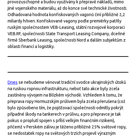
provozuschopné a budou využívány k přepravě nákladů, mimo
jiné vojenského materiálu, až do konce své technické životnosti.
Odhadovaná hodnota konfiskovaných vagonů činí přibližně 2,2
miliardy hřiven. Konfiskované vagony podle premiérky patřily
ruským společnostem VEB-Leasing, státní rozvojové korporaci
VEB.RF, společnosti State Transport Leasing Company, dceřiné
firmě Sberbank Leasing, společnosti Nord a dalším subjektům z
oblasti financí a logistiky.
Dnes
se nebudeme věnovat tradiční svodce ukrajinských útoků
na ruskou ropnou infrastrukturu, neboť tato akce byly zcela
zastíněny vývojem na Blízkém východě. Vzhledem k tomu, že
přeprava ropy Hormuzským průlivem byla zcela přerušena (což
bylo způsobeno tím, že pojišťovací společnosti odmítly pokrýt
případné škody na tankerech v průlivu, a pro přepravce je tak
pokus o proplutí spojen s příliš velkým finančním rizikem),
přičemž v Perském zálivu je těženo přibližně 25% světové ropy,
se nedostatek ropy na světových trzích projevil výrazným