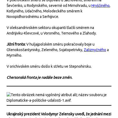
V pokrovském směru se bojovalo u Šachového, směrem na
Ševčenko, u Rodynského, severně od Mirnohradu, u
Hryščiného
,
Kotlyného, Udačného, Molodeckého směrem k
Novopidhorodnému a Serhijivce.
V oleksandrivském sektoru okupanti tlačili směrem na
Andrijivku-Klevcové, u Voroného, Ternového a Zlahody.
Jižní fronta:
V huljajpolském směru pokračovaly boje u
Olenokosťantynivky, Zeleného, Svjatopetrivky,
Zaliznyčného
a
Myrného.
V orichivském směru došlo k střetu ve Stepnohirsku.
Chersonská fronta je nadále beze změn.
Ukrajinský prezident Volodymyr Zelensky uvedl, že jednání mezi