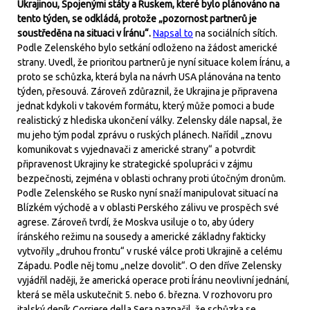
Ukrajinou, Spojenými státy a Ruskem, které bylo plánováno na
tento týden, se odkládá, protože „pozornost partnerů je
soustředěna na situaci v Íránu“.
Napsal to
na sociálních sítích.
Podle Zelenského bylo setkání odloženo na žádost americké
strany. Uvedl, že prioritou partnerů je nyní situace kolem Íránu, a
proto se schůzka, která byla na návrh USA plánována na tento
týden, přesouvá. Zároveň zdůraznil, že Ukrajina je připravena
jednat kdykoli v takovém formátu, který může pomoci a bude
realistický z hlediska ukončení války. Zelensky dále napsal, že
mu jeho tým podal zprávu o ruských plánech. Nařídil „znovu
komunikovat s vyjednavači z americké strany“ a potvrdit
připravenost Ukrajiny ke strategické spolupráci v zájmu
bezpečnosti, zejména v oblasti ochrany proti útočným dronům.
Podle Zelenského se Rusko nyní snaží manipulovat situací na
Blízkém východě a v oblasti Perského zálivu ve prospěch své
agrese. Zároveň tvrdí, že Moskva usiluje o to, aby údery
íránského režimu na sousedy a americké základny fakticky
vytvořily „druhou frontu“ v ruské válce proti Ukrajině a celému
Západu. Podle něj tomu „nelze dovolit“. O den dříve Zelensky
vyjádřil naději, že americká operace proti Íránu neovlivní jednání,
která se měla uskutečnit 5. nebo 6. března. V rozhovoru pro
italský deník Corriere della Sera naznačil, že schůzka se