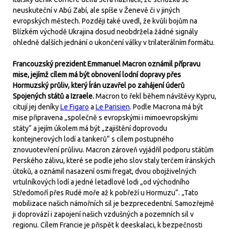
neuskuteční v Abú Zabí, ale spíše v Ženevě či v jiných
evropských městech. Později také uvedl, že kvůli bojům na
Blízkém východě Ukrajina dosud neobdržela žádné signály
ohledně dalších jednání o ukončení války v trilaterálním formátu.
Francouzský prezident Emmanuel Macron oznámil přípravu
mise, jejímž cílem má být obnovení lodní dopravy přes
Hormuzský průliv, který Írán uzavřel po zahájení úderů
Spojených států a Izraele.
Macron to řekl během návštěvy Kypru,
citují jej deníky
Le Figaro
a
Le Parisien
. Podle Macrona má být
mise připravena „společně s evropskými i mimoevropskými
státy“ a jejím úkolem má být „zajištění doprovodu
kontejnerových lodí a tankerů“ s cílem postupného
znovuotevření průlivu. Macron zároveň vyjádřil podporu státům
Perského zálivu, které se podle jeho slov staly terčem íránských
útoků, a oznámil nasazení osmi fregat, dvou obojživelných
vrtulníkových lodí a jedné letadlové lodi „od východního
Středomoří přes Rudé moře až k pobřeží u Hormuzu“. „Tato
mobilizace našich námořních sil je bezprecedentní. Samozřejmě
ji doprovází i zapojení našich vzdušných a pozemních sil v
regionu. Cílem Francie je přispět k deeskalaci, k bezpečnosti