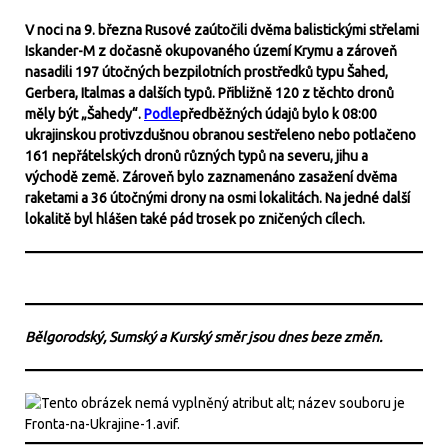
V noci na 9. března Rusové zaútočili dvěma balistickými střelami
Iskander-M z dočasně okupovaného území Krymu a zároveň
nasadili 197 útočných bezpilotních prostředků typu Šahed,
Gerbera, Italmas a dalších typů. Přibližně 120 z těchto dronů
měly být „Šahedy“.
Podle
předběžných údajů bylo k 08:00
ukrajinskou protivzdušnou obranou sestřeleno nebo potlačeno
161 nepřátelských dronů různých typů na severu, jihu a
východě země. Zároveň bylo zaznamenáno zasažení dvěma
raketami a 36 útočnými drony na osmi lokalitách. Na jedné další
lokalitě byl hlášen také pád trosek po zničených cílech.
Bělgorodský, Sumský a Kurský směr jsou dnes beze změn.