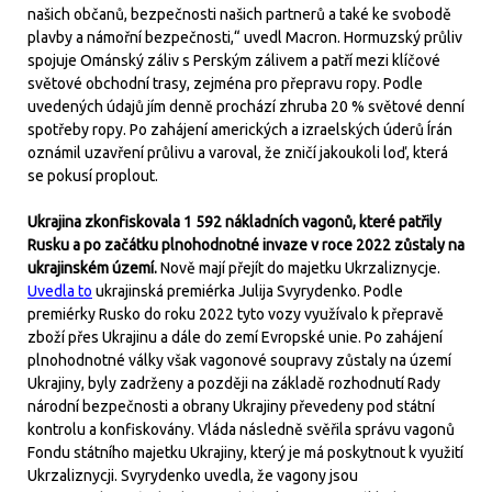
našich občanů, bezpečnosti našich partnerů a také ke svobodě
plavby a námořní bezpečnosti,“ uvedl Macron. Hormuzský průliv
spojuje Ománský záliv s Perským zálivem a patří mezi klíčové
světové obchodní trasy, zejména pro přepravu ropy. Podle
uvedených údajů jím denně prochází zhruba 20 % světové denní
spotřeby ropy. Po zahájení amerických a izraelských úderů Írán
oznámil uzavření průlivu a varoval, že zničí jakoukoli loď, která
se pokusí proplout.
Ukrajina zkonfiskovala 1 592 nákladních vagonů, které patřily
Rusku a po začátku plnohodnotné invaze v roce 2022 zůstaly na
ukrajinském území.
Nově mají přejít do majetku Ukrzaliznycje.
Uvedla to
ukrajinská premiérka Julija Svyrydenko. Podle
premiérky Rusko do roku 2022 tyto vozy využívalo k přepravě
zboží přes Ukrajinu a dále do zemí Evropské unie. Po zahájení
plnohodnotné války však vagonové soupravy zůstaly na území
Ukrajiny, byly zadrženy a později na základě rozhodnutí Rady
národní bezpečnosti a obrany Ukrajiny převedeny pod státní
kontrolu a konfiskovány. Vláda následně svěřila správu vagonů
Fondu státního majetku Ukrajiny, který je má poskytnout k využití
Ukrzaliznycji. Svyrydenko uvedla, že vagony jsou