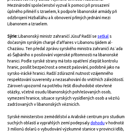
Mezinárodní společenství vyzval k pomoci při prosazení
úplného příměří s Izraelem, k podpoře libanonské armády při
odzbrojení Hizballáhu a k obnovení přímých jednání mezi
Libanonem a Izraelem.
Sýrie:
Libanonský ministr zahraničí Júsuf Radží se
setkal
s
dočasným syrským chargé d’affaires v Libanonu Ijádem al-
Chazáou. Ten předal zprávu syrského ministra zahraničí Asʿada
aš-Šajbáního o posilování vojenské přítomnosti na libanonské
hranici. Podle syrské strany má toto opatření zlepšit kontrolu
hranic, posílit bezpečnost a omezit pašování, podobně jako na
syrsko-irácké hranici. Radží zdůraznil nutnost vzájemného
respektování suverenity a nezasahování do vnitřních záležitostí.
Zároveň upozornil na potřebu řešit dlouhodobě otevřené
otázky, včetně osudu libanonských pohřešovaných osob,
vymezení hranice, situace syrských vysídlených osob a vězňů
zadržovaných v libanonských věznicích.
Syrské ministerstvo zemědělství a Arabské centrum pro studium
suchých oblastí a vyprahlých zemí podepsaly
dohodu
v hodnotě
3 milionů dolarů o vybudování výzkumné stanice v provincii Idlib,