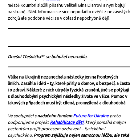
městě Koumbri složili přísahu veliteli Bina Diarrovi a nyní bojují
na straně JNIM. Informaci se sice nepodařilo ověřit z nezávislých
zdrojů ale podobné věci se v oblasti nepochybně dějí.
Dnešní Třešnička™ se bohužel neurodila.
Válka na Ukrajině nezanechala následky jen na frontových
liniích. Zasáhla i děti – ty, které přišly o domov, o bezpečí, a často
i o zdraví. Některé z nich utrpěly fyzická zranění, jiné se potýkají
s dlouhodobými psychickými následky života ve válce. Pomoc v
takových případech musí být cílená, promyšlená a dlouhodobá.
Ve spolupráci s
nadačním fondem
Future for Ukraine
proto
podporujeme projekt
Rehabilitace dětí
, který pomáhá malým
pacientům projít procesem uzdravení – fyzického i
psychického.
Program zajišťuje nejen samotnou léčbu, ale také