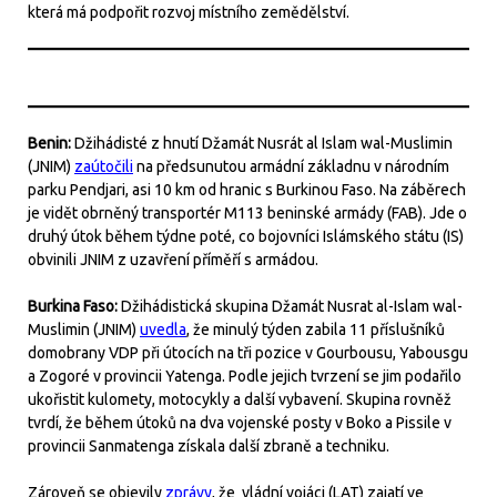
která má podpořit rozvoj místního zemědělství.
Benin:
Džihádisté z hnutí Džamát Nusrát al Islam wal-Muslimin
(JNIM)
zaútočili
na předsunutou armádní základnu v národním
parku Pendjari, asi 10 km od hranic s Burkinou Faso. Na záběrech
je vidět obrněný transportér M113 beninské armády (FAB). Jde o
druhý útok během týdne poté, co bojovníci Islámského státu (IS)
obvinili JNIM z uzavření příměří s armádou.
Burkina Faso:
Džihádistická skupina Džamát Nusrat al-Islam wal-
Muslimin (JNIM)
uvedla
, že minulý týden zabila 11 příslušníků
domobrany VDP při útocích na tři pozice v Gourbousu, Yabousgu
a Zogoré v provincii Yatenga. Podle jejich tvrzení se jim podařilo
ukořistit kulomety, motocykly a další vybavení. Skupina rovněž
tvrdí, že během útoků na dva vojenské posty v Boko a Pissile v
provincii Sanmatenga získala další zbraně a techniku.
Zároveň se objevily
zprávy
, že vládní vojáci (LAT) zajatí ve