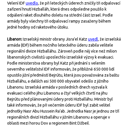
Velení IDF
uvedlo
, že při leteckých úderech zničily tři odpalovací
zařízení hnutí Hizballáh, která dnes odpoledne použilo k
odpálení raket dlouhého doletu na střední část Izrael. Podle
armády byly všechny tři odpalovací rampy zasaženy během
jedné hodiny od raketového útoku.
Libanon:
Izraelský ministr obrany Jisra’el Katz
uvedl
, že izraelská
armáda (IDF) během nočního leteckého úderu zabila velitele
regionální divize Hizballáhu. Zároveň podle něj více než milion
libanonských civilistů uposlechlo izraelské výzvy k evakuaci.
Podle ministerstva obrany byl Katz při jednání s velením
severního velitelství IDF informován, že přibližně 650 000 lidí
opustilo jižní předměstí Bejrútu, která jsou považována za baštu
Hizballáhu, a dalších asi 500 000 obyvatel odešlo z jižního
Libanonu. Izraelská armáda v posledních dnech vyzvala k
evakuaci celého jihu Libanonu a čtyř velkých čtvrtí na jihu
Bejrútu před plánovanými údery proti Hizballáhu. Ministr byl
také informován, že při večerním úderu IDF byl zabit velitel
jednotky Nasr Abu Hussein Ra’ab. Jednotka Nasr je jednou ze tří
regionálních divizí Hizballáhu v jižním Libanonu a operuje v
oblasti mezi horou Dov a regionem Bint Džbeil.