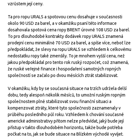
vzrůstem její ceny.
Ta pro ropu URALS a spotovou cenu dosahuje v současnosti
okolo 90 USD za barel, a v okamžiku psaní této informace
dosahovala spotová cena ropy BRENT úrovně 108 USD za barel.
To pro dlouhodobé kontrakty dodávek ropy URALS znamená
prodejní cenu minimálně 70 USD za barel, a spíše více, neboť lze
předpokládat, že slevy na ropu URALS se vzhledem k celkovému
nedostatku ropy také zmenšily. To je mnohem vyšší cena, než
jakou předpokládal pro tento rok ruský rozpočet, což znamená,
že ruské veřejné finance i hospodaření samotných ropných
společností se začalo po dvou měsících ztrát stabilizovat.
V okamžiku, kdy by se současná situace na trzích udržela delší
dobu, tedy alespoň několik měsíců, to umožní ruským ropným
společnostem plně stabilizovat svou finanční situaci a
kompenzovat ztráty, které tyto společnosti zaznamenaly v
průběhu posledního půl roku. Vzhledem k chování současné
americké administrativy přitom nelze předvídat, jaký bude její
přístup v takto dlouhodobém horizontu, takže bude potřeba
počkat na to, jak se bude situace na Blízkém východě vyvíjet.