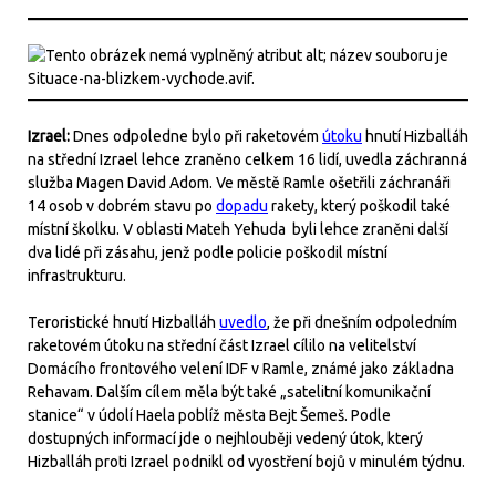
Izrael:
Dnes odpoledne bylo při raketovém
útoku
hnutí Hizballáh
na střední Izrael lehce zraněno celkem 16 lidí, uvedla záchranná
služba Magen David Adom. Ve městě Ramle ošetřili záchranáři
14 osob v dobrém stavu po
dopadu
rakety, který poškodil také
místní školku. V oblasti Mateh Yehuda byli lehce zraněni další
dva lidé při zásahu, jenž podle policie poškodil místní
infrastrukturu.
Teroristické hnutí Hizballáh
uvedlo
, že při dnešním odpoledním
raketovém útoku na střední část Izrael cílilo na velitelství
Domácího frontového velení IDF v Ramle, známé jako základna
Rehavam. Dalším cílem měla být také „satelitní komunikační
stanice“ v údolí Haela poblíž města Bejt Šemeš. Podle
dostupných informací jde o nejhlouběji vedený útok, který
Hizballáh proti Izrael podnikl od vyostření bojů v minulém týdnu.