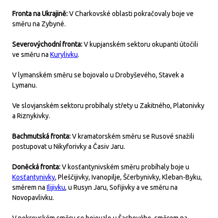
Fronta na Ukrajině:
V Charkovské oblasti pokračovaly boje ve
směru na Zybyné.
Severovýchodní fronta:
V kupjanském sektoru okupanti útočili
ve směru na
Kurylivku
.
V lymanském směru se bojovalo u Drobyševého, Stavek a
Lymanu.
Ve slovjanském sektoru probíhaly střety u Zakitného, Platonivky
a Riznykivky.
Bachmutská fronta:
V kramatorském směru se Rusové snažili
postupovat u Nikyforivky a Časiv Jaru.
Doněcká fronta:
V kosťantynivském směru probíhaly boje u
Kosťantynivky
, Pleščijivky, Ivanopilje, Ščerbynivky, Kleban-Byku,
směrem na
Ilijivku
, u Rusyn Jaru, Sofijivky a ve směru na
Novopavlivku.