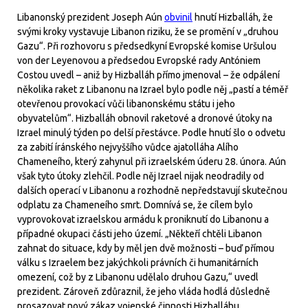
Libanonský prezident Joseph Aún
obvinil
hnutí Hizballáh, že
svými kroky vystavuje Libanon riziku, že se promění v „druhou
Gazu“. Při rozhovoru s předsedkyní Evropské komise Uršulou
von der Leyenovou a předsedou Evropské rady Antóniem
Costou uvedl – aniž by Hizballáh přímo jmenoval – že odpálení
několika raket z Libanonu na Izrael bylo podle něj „pastí a téměř
otevřenou provokací vůči libanonskému státu i jeho
obyvatelům“. Hizballáh obnovil raketové a dronové útoky na
Izrael minulý týden po delší přestávce. Podle hnutí šlo o odvetu
za zabití íránského nejvyššího vůdce ajatolláha Alího
Chameneího, který zahynul při izraelském úderu 28. února. Aún
však tyto útoky zlehčil. Podle něj Izrael nijak neodradily od
dalších operací v Libanonu a rozhodně nepředstavují skutečnou
odplatu za Chameneího smrt. Domnívá se, že cílem bylo
vyprovokovat izraelskou armádu k proniknutí do Libanonu a
případné okupaci části jeho území. „Někteří chtěli Libanon
zahnat do situace, kdy by měl jen dvě možnosti – buď přímou
válku s Izraelem bez jakýchkoli právních či humanitárních
omezení, což by z Libanonu udělalo druhou Gazu,“ uvedl
prezident. Zároveň zdůraznil, že jeho vláda hodlá důsledně
prosazovat nový zákaz vojenské činnosti Hizballáhu.