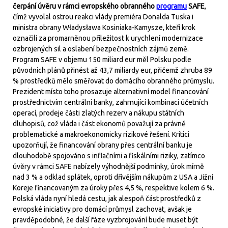
čerpání úvěru v rámci evropského obranného
programu
SAFE
,
čímž vyvolal ostrou reakci vlády premiéra Donalda Tuska i
ministra obrany Władysława Kosiniaka-Kamysze, kteří krok
označili za promarněnou příležitost k urychlení modernizace
ozbrojených sil a oslabení bezpečnostních zájmů země.
Program SAFE v objemu 150 miliard eur měl Polsku podle
původních plánů přinést až 43,7 miliardy eur, přičemž zhruba 89
% prostředků mělo směřovat do domácího obranného průmyslu.
Prezident místo toho prosazuje alternativní model financování
prostřednictvím centrální banky, zahrnující kombinaci účetních
operací, prodeje části zlatých rezerv a nákupu státních
dluhopisů, což vláda i část ekonomů považují za právně
problematické a makroekonomicky rizikové řešení. Kritici
upozorňují, že financování obrany přes centrální banku je
dlouhodobě spojováno s inflačními a fiskálními riziky, zatímco
úvěry v rámci SAFE nabízely výhodnější podmínky, úrok mírně
nad 3 % a odklad splátek, oproti dřívějším nákupům z USA a Jižní
Koreje financovaným za úroky přes 4,5 %, respektive kolem 6 %.
Polská vláda nyní hledá cestu, jak alespoň část prostředků z
evropské iniciativy pro domácí průmysl zachovat, avšak je
pravděpodobné, že další fáze vyzbrojování bude muset být