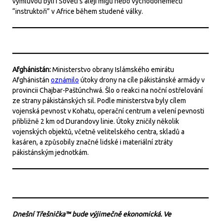
výmluvou byli i Sověti s aleji migů nebo východoněmečtí
“instruktoři” v Africe během studené války.
Afghánistán:
Ministerstvo obrany Islámského emirátu
Afghánistán
oznámilo
útoky drony na cíle pákistánské armády v
provincii Chajbar-Paštúnchwá. Šlo o reakci na noční ostřelování
ze strany pákistánských sil. Podle ministerstva byly cílem
vojenská pevnost v Kohatu, operační centrum a velení pevnosti
přibližně 2 km od Durandovy linie. Útoky zničily několik
vojenských objektů, včetně velitelského centra, skladů a
kasáren, a způsobily značné lidské i materiální ztráty
pákistánským jednotkám.
Dnešní Třešnička™ bude výjimečně ekonomická. Ve