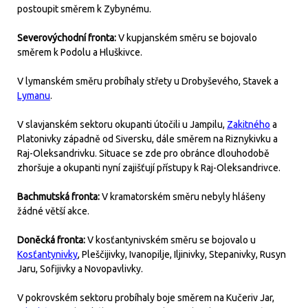
postoupit směrem k Zybynému.
Severovýchodní fronta:
V kupjanském směru se bojovalo
směrem k Podolu a Hluškivce.
V lymanském směru probíhaly střety u Drobyševého, Stavek a
Lymanu
.
V slavjanském sektoru okupanti útočili u Jampilu,
Zakitného
a
Platonivky západně od Siversku, dále směrem na Riznykivku a
Raj-Oleksandrivku. Situace se zde pro obránce dlouhodobě
zhoršuje a okupanti nyní zajišťují přístupy k Raj-Oleksandrivce.
Bachmutská fronta:
V kramatorském směru nebyly hlášeny
žádné větší akce.
Doněcká fronta:
V kosťantynivském směru se bojovalo u
Kosťantynivky
, Pleščijivky, Ivanopilje, Iljinivky, Stepanivky, Rusyn
Jaru, Sofijivky a Novopavlivky.
V pokrovském sektoru probíhaly boje směrem na Kučeriv Jar,