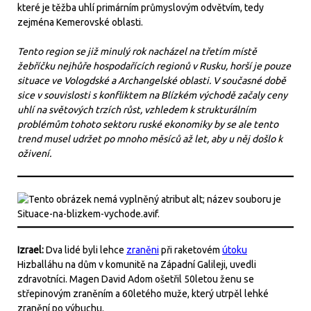
které je těžba uhlí primárním průmyslovým odvětvím, tedy
zejména Kemerovské oblasti.
Tento region se již minulý rok nacházel na třetím místě
žebříčku nejhůře hospodařících regionů v Rusku, horší je pouze
situace ve Vologdské a Archangelské oblasti. V současné době
sice v souvislosti s konfliktem na Blízkém východě začaly ceny
uhlí na světových trzích růst, vzhledem k strukturálním
problémům tohoto sektoru ruské ekonomiky by se ale tento
trend musel udržet po mnoho měsíců až let, aby u něj došlo k
oživení.
Izrael:
Dva lidé byli lehce
zraněni
při raketovém
útoku
Hizballáhu na dům v komunitě na Západní Galileji, uvedli
zdravotníci. Magen David Adom ošetřil 50letou ženu se
střepinovým zraněním a 60letého muže, který utrpěl lehké
zranění po výbuchu.