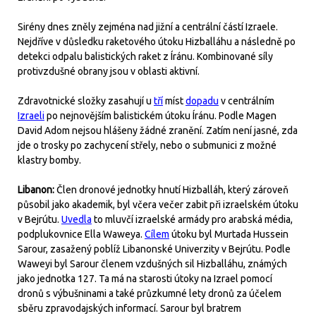
Sirény dnes zněly zejména nad jižní a centrální částí Izraele.
Nejdříve v důsledku raketového útoku Hizballáhu a následně po
detekci odpalu balistických raket z Íránu. Kombinované síly
protivzdušné obrany jsou v oblasti aktivní.
Zdravotnické složky zasahují u
tří
míst
dopadu
v centrálním
Izraeli
po nejnovějším balistickém útoku Íránu. Podle Magen
David Adom nejsou hlášeny žádné zranění. Zatím není jasné, zda
jde o trosky po zachycení střely, nebo o submunici z možné
klastry bomby.
Libanon:
Člen dronové jednotky hnutí Hizballáh, který zároveň
působil jako akademik, byl včera večer zabit při izraelském útoku
v Bejrútu.
Uvedla
to mluvčí izraelské armády pro arabská média,
podplukovnice Ella Waweya.
Cílem
útoku byl Murtada Hussein
Sarour, zasažený poblíž Libanonské Univerzity v Bejrútu. Podle
Waweyi byl Sarour členem vzdušných sil Hizballáhu, známých
jako jednotka 127. Ta má na starosti útoky na Izrael pomocí
dronů s výbušninami a také průzkumné lety dronů za účelem
sběru zpravodajských informací. Sarour byl bratrem