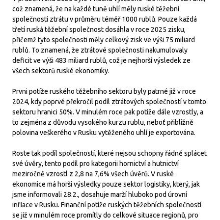
což znamená, že na každé tuně uhlí měly ruské těžební
společnosti ztrátu v průměru téměř 1000 rublů. Pouze každá
třetí ruská těžební společnost dosáhla v roce 2025 zisku,
přičemž tyto společnosti měly celkový zisk ve výši 75 miliard
rublů. To znamená, že ztrátové společnosti nakumulovaly
deficit ve výši 483 miliard rublů, což je nejhorší výsledek ze
všech sektorů ruské ekonomiky.
Prvni potíže ruského těžebního sektoru byly patrné již v roce
2024, kdy poprvé překročil podíl ztrátových společností v tomto
sektoru hranici 50%. V minulém roce pak potíže dále vzrostly, a
to zejména z důvodu vysokého kurzu rublu, neboť přibližně
polovina veškerého v Rusku vytěženého uhlí je exportována.
Roste tak podíl společností, které nejsou schopny řádně splácet
své úvěry, tento podíl pro kategorii hornictví a hutnictví
meziročně vzrostl z 2,8 na 7,6% všech úvěrů. V ruské
ekonomice má horší výsledky pouze sektor logistiky, který, jak
jsme informovali 28.2., dosahuje marží hluboko pod úrovní
inflace v Rusku. Finanční potíže ruských těžebních společností
se již v minulém roce promítly do celkové situace regionů, pro