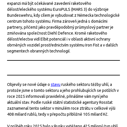
expanzi má být očekávané zavedení raketového
dělostřeleckého systému EuroPULS (MARS 3) do výzbroje
Bundeswehru, kdy cílem je vybudovat z Německa technologické
centrum tohoto systému. Firma zároveň jedná s domácími
partnery, přičemž jako pravděpodobný průmyslový partner je
zmiňována společnost Diehl Defence. Kromě raketového
dělostřelectva vidí Elbit potenciál i v oblasti aktivní ochrany
obrněných vozidel prostřednictvím systému Iron Fist a v dalších
segmentech obranných technologií.
Objevily se nové údaje o
stavu
ruského sektoru těžby uhlí, a
protože jsme o tomto sektoru a jeho prohlubujících se potížích v
roce 2025 informovali pravidelně, přinášíme vám nyní jeho
aktuální stav. Podle ruské státní statistické agentury Rosstat
zaznamenal tento sektor v minulém roce ztrátu v celkové výši
408 miliard rublů, tedy v přepočtu přibližně 105 miliard Kč.
V průběh roku 2025 bylo v Rusku vytěženo 425 milionů tun uhlí,