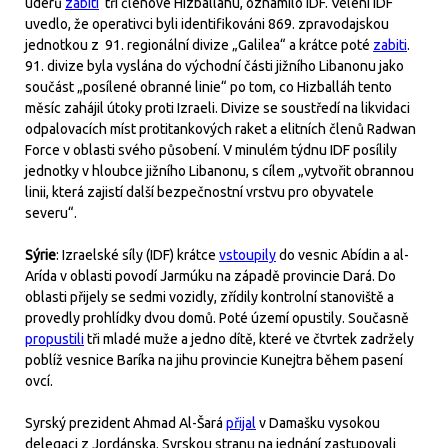
úderů
zabiti
tři členové Hizballáhu, oznámilo IDF. Velení IDF
uvedlo, že operativci byli identifikováni 869. zpravodajskou
jednotkou z 91. regionální divize „Galilea“ a krátce poté
zabiti
.
91. divize byla vyslána do východní části jižního Libanonu jako
součást „posílené obranné linie“ po tom, co Hizballáh tento
měsíc zahájil útoky proti Izraeli. Divize se soustředí na likvidaci
odpalovacích míst protitankových raket a elitních členů Radwan
Force v oblasti svého působení. V minulém týdnu IDF posílily
jednotky v hloubce jižního Libanonu, s cílem „vytvořit obrannou
linii, která zajistí další bezpečnostní vrstvu pro obyvatele
severu“.
Sýrie
: Izraelské síly (IDF) krátce
vstoupily
do vesnic Abídin a al-
Arída v oblasti povodí Jarmúku na západě provincie Dará. Do
oblasti přijely se sedmi vozidly, zřídily kontrolní stanoviště a
provedly prohlídky dvou domů. Poté území opustily. Současně
propustili
tři mladé muže a jedno dítě, které ve čtvrtek zadržely
poblíž vesnice Baríka na jihu provincie Kunejtra během pasení
ovcí.
Syrský prezident Ahmad Al-Šará
přijal
v Damašku vysokou
delegaci z Jordánska. Syrskou stranu na jednání zastupovali