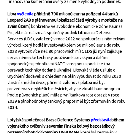
financována komerčními úvěry za méně výhodných podmínek.
Litva
vyčlenila
přibližně 700 milionů eur na pořízení 44 tanků
Leopard 2A8 s plánovanou lokalizací části výroby a montáže na
svém území
, konkrétně ve svobodné ekonomické zóně Kaunas.
Projekt má realizovat společný podnik Lithuania Defense
Services (LDS), založený v roce 2022 ve spolupráci s německými
výrobci, který hodlá investovat kolem 50 milionů eur a do roku
2028 vytvořit více než 80 pracovních míst. LDS již nyní zajišťuje
servis německé techniky používané litevskými a dalšími
spojeneckými jednotkami NATO v regionu a podílí se i na
opravách techniky dodané Ukrajině. Litevská vláda usiluje o
urychlení dodávek s ohledem na plán vybudovat do roku 2030
vlastní armádní divizi, přičemž zálohová platba má být
provedena v nejbližších měsících, aby se zkrátil harmonogram.
Podle původních plánů měla první tanková rota dorazit v roce
2029 a plnohodnotný tankový prapor měl být zformován do roku
2034.
Lotyšská společnost Brasa Defence Systems
představila
během
vojenského cvičení v severním Finsku kolový bezosádkový
pozemní robotický komplex UNHUMAN
, který byl testován v