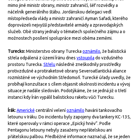
mimo jiné ministr obrany, ministr zahraničí, šéf rozvědky a
náčelník generálního štábu. Jordánskou delegaci vedl
místopředseda vlády a ministr zahraničí Ayman Safadi, kterého
doprovázeli nejvyšší představitelé armády a zpravodajských
služeb. Obě strany jednaly o tématech společného zájmu a o
možnostech posílení spolupráce mezi oběma zeměmi.
Turecko:
Ministerstvo obrany Turecka
oznámilo
, že balistická
střela odpálená z území Íránu dnes
vstoupila
do vzdušného
prostoru Turecka.
Střelu
následně zneškodnily prostředky
protivzdušné a protiraketové obrany Severoatlantická aliance
rozmístěné ve východním Středomoří. Turecké úřady uvedly, že
probíhají konzultace s cílem objasnit okolnosti incidentu a vývoj
situace je nadále sledován. Podotýkáme, že se jedná již o třetí
instanci kdy Írán vypálil balistickou raketu vůči Turecku.
Írák:
Americké
centrální velení
oznámilo
havárii tankovacího
letounu v Iráku. Do incidentu byly zapojeny dva tankery KC-135,
které operovaly v rámci operace „Epický hněv“. Podle
Pentagonu letouny nebyly zasaženy nepřátelskou ani
přátelskou palbou. Předběžné informace naznačují, že se jeden