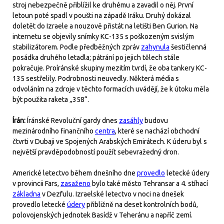
stroj nebezpečně přiblížil ke druhému a zavadil o něj. První
letoun poté spadl v poušti na západě Iráku. Druhý dokázal
doletět do Izraele a nouzově přistát na letišti Ben Gurion. Na
internetu se objevily snímky KC-135 s poškozeným svislým
stabilizátorem. Podle předběžných zpráv
zahynula
šestičlenná
posádka druhého letadla; pátrání po jejich tělech stále
pokračuje. Proíránské skupiny mezitím tvrdí, že oba tankery KC-
135 sestřelily. Podrobnosti neuvedly. Některá média s
odvoláním na zdroje v těchto formacích uvádějí, že k útoku měla
být použita raketa „358“.
Írán:
Íránské Revoluční gardy dnes
zasáhly
budovu
mezinárodního finančního
centra
, které se nachází obchodní
čtvrti v Dubaji ve Spojených Arabských Emirátech. K úderu byl s
největší pravděpodobností použít sebevražedný dron.
Americké letectvo během dnešního dne
provedlo
letecké údery
v provincii Fars,
zasaženo
bylo také město Tehransar a 4. stíhací
základna
v Dezfulu. Izraelské letectvo v noci na dnešek
provedlo letecké
údery
přibližně na deset kontrolních bodů,
polovojenských jednotek Basídž v Teheránu a napříč zemí.