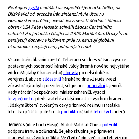
Pentagon
vysílá
mariňáckou expediční jednotku (MEU) na
Blízký východ, protože Írán zintenzivňuje útoky u
Hormuzského průlivu, uvedli dva američtí úředníci. Ministr
obrany USA Pete Hegseth schválil žádost Centrálního
velitelství o jednotku čítající až 2 500 Mariňákům. Útoky Íránu
paralyzují dopravu v klíčovém průlivu, narušují globální
ekonomiku a zvyšují ceny pohonných hmot.
V samotném hlavním městě, Teheránu se dnes většina vysoce
postavených osobností Íránské vlády (kromě nového nejvyššího
vůdce Mojtaby Chameneího)
objevila
po delší době na
veřejnosti, aby se
zúčastnili
íránského dne Al Kuds. Mezi
zúčastněnými byli: prezident, šéf justice,
generální
tajemník
Rady národní bezpečnosti, ministr zahraničí, vysocí
bezpečnostní
představitelé a další ministři – všichni chráněni
„lidským štítem“ tvořeným davy příznivců režimu. Izraelské
letectvo při této příležitosti
podniklo
několik
leteckých
úderů.
Jemen:
Vůdce hnutí Husíjů, Abdúl-Malík al-Chúsí,
potvrdil
podporu Íránu a zdůraznil, že jeho skupina je připravena
reagovat na vývoj konfliktu. Ve čtvrtečním večerním televizním