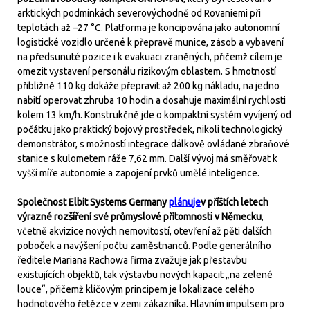
arktických podmínkách severovýchodně od Rovaniemi při
teplotách až –27 °C. Platforma je koncipována jako autonomní
logistické vozidlo určené k přepravě munice, zásob a vybavení
na předsunuté pozice i k evakuaci zraněných, přičemž cílem je
omezit vystavení personálu rizikovým oblastem. S hmotností
přibližně 110 kg dokáže přepravit až 200 kg nákladu, na jedno
nabití operovat zhruba 10 hodin a dosahuje maximální rychlosti
kolem 13 km/h. Konstrukčně jde o kompaktní systém vyvíjený od
počátku jako praktický bojový prostředek, nikoli technologický
demonstrátor, s možností integrace dálkově ovládané zbraňové
stanice s kulometem ráže 7,62 mm. Další vývoj má směřovat k
vyšší míře autonomie a zapojení prvků umělé inteligence.
Společnost Elbit Systems Germany
plánuje
v příštích letech
výrazné rozšíření své průmyslové přítomnosti v Německu
,
včetně akvizice nových nemovitostí, otevření až pěti dalších
poboček a navýšení počtu zaměstnanců. Podle generálního
ředitele Mariana Rachowa firma zvažuje jak přestavbu
existujících objektů, tak výstavbu nových kapacit „na zelené
louce“, přičemž klíčovým principem je lokalizace celého
hodnotového řetězce v zemi zákazníka. Hlavním impulsem pro