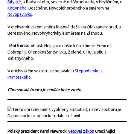
Bilycké
, u Rodynského, severně od Mirnohradu, v Hryščiném, u
Kotlyného
, Udačného, Novopidhorodného a směrem na
Novopavlivku
.
V oleksandrivském směru Rusové tlačili na Oleksandrohrad, u
Berezového, Novohryhorivky a směrem na Zlahodu.
Jižní fronta:
oblasti Huljajpilu došlo k útokům směrem na
Dobropiliji, Olenokosťantynivku, Zelené, u Huljajpilu a
Zaliznyčného.
V orichivském sektoru se bojovalo u
Stepnohirsku
a
Primorského
.
Chersonská fronta je nadále beze změn.
Polský prezident Karol Nawrocki
vetoval
zákon
umožňující