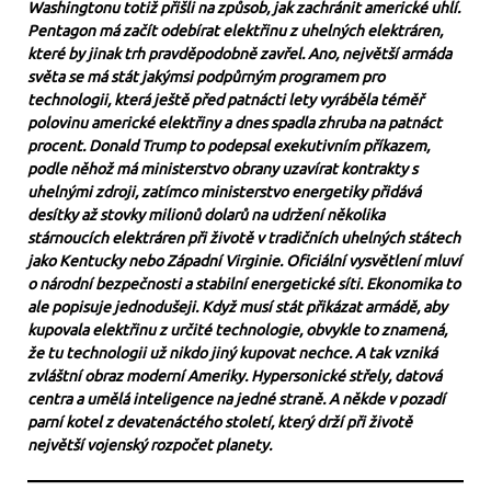
Washingtonu totiž přišli na způsob, jak zachránit americké uhlí.
Pentagon má začít odebírat elektřinu z uhelných elektráren,
které by jinak trh pravděpodobně zavřel. Ano, největší armáda
světa se má stát jakýmsi podpůrným programem pro
technologii, která ještě před patnácti lety vyráběla téměř
polovinu americké elektřiny a dnes spadla zhruba na patnáct
procent. Donald Trump to podepsal exekutivním příkazem,
podle něhož má ministerstvo obrany uzavírat kontrakty s
uhelnými zdroji, zatímco ministerstvo energetiky přidává
desítky až stovky milionů dolarů na udržení několika
stárnoucích elektráren při životě v tradičních uhelných státech
jako Kentucky nebo Západní Virginie. Oficiální vysvětlení mluví
o národní bezpečnosti a stabilní energetické síti. Ekonomika to
ale popisuje jednodušeji. Když musí stát přikázat armádě, aby
kupovala elektřinu z určité technologie, obvykle to znamená,
že tu technologii už nikdo jiný kupovat nechce. A tak vzniká
zvláštní obraz moderní Ameriky. Hypersonické střely, datová
centra a umělá inteligence na jedné straně. A někde v pozadí
parní kotel z devatenáctého století, který drží při životě
největší vojenský rozpočet planety.