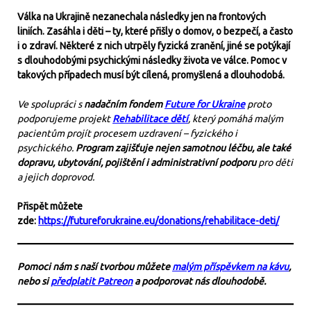
Válka na Ukrajině nezanechala následky jen na frontových
liniích. Zasáhla i děti – ty, které přišly o domov, o bezpečí, a často
i o zdraví. Některé z nich utrpěly fyzická zranění, jiné se potýkají
s dlouhodobými psychickými následky života ve válce. Pomoc v
takových případech musí být cílená, promyšlená a dlouhodobá.
Ve spolupráci s
nadačním fondem
Future for Ukraine
proto
podporujeme projekt
Rehabilitace dětí
, který pomáhá malým
pacientům projít procesem uzdravení – fyzického i
psychického.
Program zajišťuje nejen samotnou léčbu, ale také
dopravu, ubytování, pojištění i administrativní podporu
pro děti
a jejich doprovod.
Přispět můžete
zde:
https://futureforukraine.eu/donations/rehabilitace-deti/
Pomoci nám s naší tvorbou můžete
malým příspěvkem na kávu
,
nebo si
předplatit Patreon
a podporovat nás dlouhodobě.