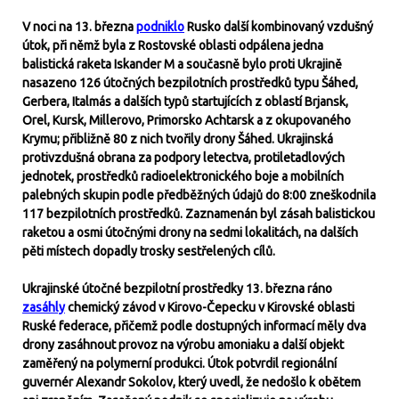
V noci na 13. března
podniklo
Rusko další kombinovaný vzdušný
útok, při němž byla z Rostovské oblasti odpálena jedna
balistická raketa Iskander M a současně bylo proti Ukrajině
nasazeno 126 útočných bezpilotních prostředků typu Šáhed,
Gerbera, Italmás a dalších typů startujících z oblastí Brjansk,
Orel, Kursk, Millerovo, Primorsko Achtarsk a z okupovaného
Krymu; přibližně 80 z nich tvořily drony Šáhed. Ukrajinská
protivzdušná obrana za podpory letectva, protiletadlových
jednotek, prostředků radioelektronického boje a mobilních
palebných skupin podle předběžných údajů do 8:00 zneškodnila
117 bezpilotních prostředků. Zaznamenán byl zásah balistickou
raketou a osmi útočnými drony na sedmi lokalitách, na dalších
pěti místech dopadly trosky sestřelených cílů.
Ukrajinské útočné bezpilotní prostředky 13. března ráno
zasáhly
chemický závod v Kirovo-Čepecku v Kirovské oblasti
Ruské federace, přičemž podle dostupných informací měly dva
drony zasáhnout provoz na výrobu amoniaku a další objekt
zaměřený na polymerní produkci. Útok potvrdil regionální
guvernér Alexandr Sokolov, který uvedl, že nedošlo k obětem