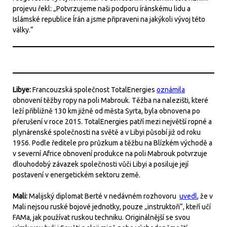
projevu řekl: „Potvrzujeme naši podporu íránskému lidu a
Islámské republice Írán a jsme připraveni na jakýkoli vývoj této
války.“
Libye:
Francouzská společnost TotalEnergies
oznámila
obnovení těžby ropy na poli Mabrouk. Těžba na nalezišti, které
leží přibližně 130 km jižně od města Syrta, byla obnovena po
přerušení v roce 2015. TotalEnergies patří mezi největší ropné a
plynárenské společnosti na světě a v Libyi působí již od roku
1956. Podle ředitele pro průzkum a těžbu na Blízkém východě a
v severní Africe obnovení produkce na poli Mabrouk potvrzuje
dlouhodobý závazek společnosti vůči Libyi a posiluje její
postavení v energetickém sektoru země.
Mali:
Malijský diplomat Berté v nedávném rozhovoru
uvedl
, že v
Mali nejsou ruské bojové jednotky, pouze „instruktoři“, kteří učí
FAMa, jak používat ruskou techniku. Originálnější se svou