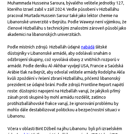
Muhammada Husseina Saroura, bývalého velitele jednotky 127,
kterého Izrael zabil v září 2024. Vedle působení v Hizballáhu
pracoval Murtada Hussein Sarour také jako lektor chemie na
Libanonské univerzitě v Bejrútu. Podle Waweyi není výjimkou, že
členové Hizballáhu s technickými znalostmi zároveň působí jako
akademici na libanonských univerzitách.
Podle místních zdrojů Hizballáh údajně
nabádá
šíitské
důstojníky v Libanonské armádě, aby odolávali snahám o
odzbrojení skupiny, což vyvolává obavy z vnitřních rozporů v
armádě. Podle deníku Al-Akhbar vyvíjejí USA, Francie a Saúdská
Arábie tlak na Bejrút, aby odvolal velitele armády Rodolpha Akla
kvůli zpoždění v řešení zbraní Hizballáhu, přičemž libanonský
prezident se údajně brání. Podle zdrojů Frontline Report napětí
roste: důstojníci napojení na Hizballáh varují, že jakýkoli přímý
zásah proti skupině by mohl armádu rozdělit, zatímco
protihizballáhovské frakce varují, že ignorování problému by
mohlo dále destabilizovat politickou a bezpečnostní situaci v
Libanonu.
Včera v oblasti Bint Džbeil na jihu Libanonu byli při izraelském