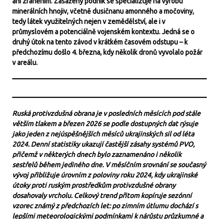
ani zraněním. Zasažený podnik se specializuje na výrobu
minerálních hnojiv, včetně dusičnanu amonného a močoviny,
tedy látek využitelných nejen v zemědělství, ale i v
průmyslovém a potenciálně vojenském kontextu. Jedná se o
druhý útok na tento závod v krátkém časovém odstupu – k
předchozímu došlo 4. března, kdy několik dronů vyvolalo požár
v areálu.
Ruská protivzdušná obrana je v posledních měsících pod stále
větším tlakem a březen 2026 se podle dostupných dat rýsuje
jako jeden z nejúspěšnějších měsíců ukrajinských sil od léta
2024. Denní statistiky ukazují častější zásahy systémů PVO,
přičemž v některých dnech bylo zaznamenáno i několik
sestřelů během jediného dne. V měsíčním srovnání se současný
vývoj přibližuje úrovním z poloviny roku 2024, kdy ukrajinské
útoky proti ruským prostředkům protivzdušné obrany
dosahovaly vrcholu. Celkový trend přitom kopíruje sezónní
vzorec známý z předchozích let: po zimním útlumu dochází s
lepšími meteorologickými podmínkami k nárůstu průzkumné a