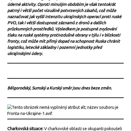
úderné aktivity. Oproti minulým obdobím je však tentokrát
patrný i větší počet vizuálně potvrzených zásahů, což může
naznačovat jak vyšší intenzitu ukrajinských operací proti ruské
PVO, tak i větší dostupnost záznamů z dronů a dalších
průzkumných prostředků. Výsledkem je postupné zvyšování
tlaku na ruské systémy protivzdušné obrany v týlu i v blízkosti
fronty, což může mít přímý dopad na schopnost Ruska chránit
logistiku, letecké základny i pozemní jednotky před
ukrajinskými údery.
Bělgorodský, Sumský a Kurský směr jsou dnes beze změn.
Charkovská situace:
V charkovské oblasti se okupanti pokoušeli