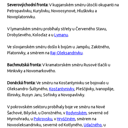
Severovýchodní fronta:
V kupjanském směru útočili okupanti na
Petropavlivku, Kurylivku, Novoosynové, Hluškivku a
Novoplatonivku.
V lymanském směru probíhaly střety u Červeného Stavu,
Drobyševého, Koloďaz a u
Lymanu
.
Ve slovjanském směru došlo k bojům u Jampilu, Zakitného,
Platonivky, a směrem na
Raj-Oleksandrivku
.
Bachmutská fronta:
V kramatorském směru Rusové tlačili u
Minkivky a Novomarkového.
Doněcká fronta:
Ve směru na Kosťantynivku se bojovalo u
Oleksandro-Šultyného,
Kosťantynivky
, Pleščijivky, Ivanopilije,
Illinivky, Rusyn Jaru, Sofiivky a Novopavlivky.
V pokrovském sektoru probíhaly boje ve směru na Nové
Šachové, Bilycké, u Dorožného, v
Rodynském
, severně od
Myrnohradu, u
Pokrovsku
, v
Hryščiném
, směrem na
Novooleksandrivku, severně od Kotlyného,
Udačného
, u