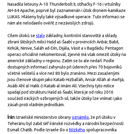
Nasadila letouny A-10 Thunderbolt II, stíhačky F-16 i vrtulníky
AH-64 Apache, poprvé byl zaznamenán i útok dronem-kamikaze
LUKAS. Hlášeny byly také výsadkové operace. Tuto informaci se
nám ale nelodaeilo ověřit z nezávislých zdrojů.
Cílem útoků se
staly
základny, kontrolní stanoviště a sklady
zbraní šíitských milicí Hašd aš-Šaabí v provinciích Anbár, Babil,
Kirkúk, Ninive, Saláh ad-Dín, Dijála, Vásit a v Bagdádu. Pentagon
operaci oficiálně nekomentoval, zjevně má však omezit útoky na
americké základny v regionu. Zatím se to ale nedaří. Podle
dostupných informací zahynulo při úderech přes 70 bojovníků
včetně velitelů a více než 80 bylo zraněno. Mezi zasaženými
jsou členové skupin jako Kataib Hizballáh, Ansár Alláh al-Awfijá,
Asáib Ahl al-Hakk či Kataib al-Imám Alí. Všechny tyto milice
spadají pod strukturu Hašd aš-Šaabí, která je od roku 2016
součástí iráckých ozbrojených sil, takže útoky lze vnímat i jako
zásah proti vládním jednotkám.
Írán:
Izraelské ministerstvo obrany
oznámilo
, že při útoku v
Teheránu byl zabit šéf íránské rozvědky a národní bezpečnosti
Esmaíl Chatíb. Podle Izraele šlo o
blízkého
spolupracovníka