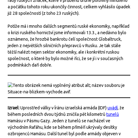
řady ruských značek, které v průběhu druhé poloviny minulého
a počátku tohoto roku ukončily činnost, celkem vyhlásilo úpadek
již 28 společností (z toho 23 ruských).
Potíže má i mnoho dalších segmentů ruské ekonomiky, například
o krizi ruského hornictví jsme informovali 13.3., a nedávno bylo
oznámeno, že hrozbě bankrotu čelí společnost Globaltruck,
jeden z největších silničních přepravců v Rusku. Je tak stále
těžší nalézt nejen sektor ekonomiky, ale i konkrétní ruskou
společnost, o které by bylo možné říci, že se jí i v současných
podmínkách daří dobře.
Izrael:
Uprostřed války v Íránu izraelská armáda (IDF)
uvádí
, že
během posledních dvou týdnů zničila pět kilometrů
tunelů
Hamásu v Pásmu Gazy. Jeden z tunelů se nacházel ve
východním Rafáhu, kde se během příměří ukrývaly desítky
ozbrojenců Hamásu. Další tunel byl podle armády objeven v