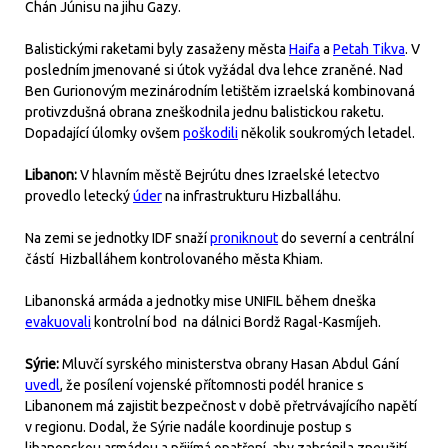
Chán Júnisu na jihu Gazy.
Balistickými raketami byly zasaženy města
Haifa
a
Petah Tikva
. V
posledním jmenované si útok vyžádal dva lehce zraněné. Nad
Ben Gurionovým mezinárodním letištěm izraelská kombinovaná
protivzdušná obrana zneškodnila jednu balistickou raketu.
Dopadající úlomky ovšem
poškodili
několik soukromých letadel.
Libanon:
V hlavním městě Bejrútu dnes Izraelské letectvo
provedlo letecký
úder
na infrastrukturu Hizballáhu.
Na zemi se jednotky IDF snaží
proniknout
do severní a centrální
částí Hizballáhem kontrolovaného města Khiam.
Libanonská armáda a jednotky mise UNIFIL během dneška
evakuovali
kontrolní bod na dálnici Bordž Ragal-Kasmíjeh.
Sýrie:
Mluvčí syrského ministerstva obrany Hasan Abdul Gání
uvedl
, že posílení vojenské přítomnosti podél hranice s
Libanonem má zajistit bezpečnost v době přetrvávajícího napětí
v regionu. Dodal, že Sýrie nadále koordinuje postup s