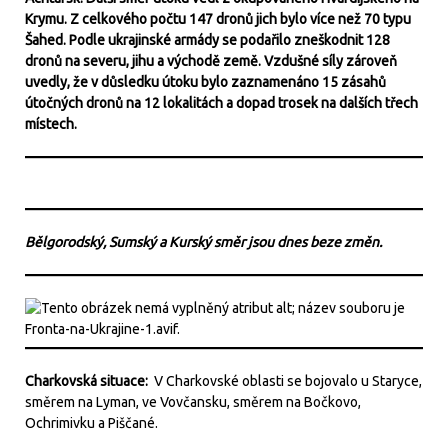
Krymu. Z celkového počtu 147 dronů jich bylo více než 70 typu
Šahed. Podle ukrajinské armády se podařilo zneškodnit 128
dronů na severu, jihu a východě země. Vzdušné síly zároveň
uvedly, že v důsledku útoku bylo zaznamenáno 15 zásahů
útočných dronů na 12 lokalitách a dopad trosek na dalších třech
místech.
Bělgorodský, Sumský a Kurský směr jsou dnes beze změn.
Charkovská situace:
V Charkovské oblasti se bojovalo u Staryce,
směrem na Lyman, ve Vovčansku, směrem na Bočkovo,
Ochrimivku a Piščané.