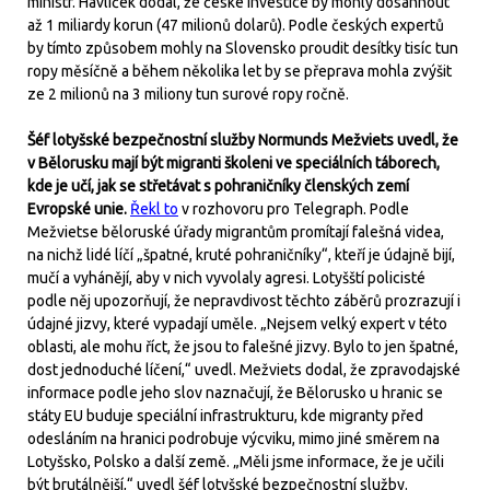
ministr. Havlíček dodal, že české investice by mohly dosáhnout
až 1 miliardy korun (47 milionů dolarů). Podle českých expertů
by tímto způsobem mohly na Slovensko proudit desítky tisíc tun
ropy měsíčně a během několika let by se přeprava mohla zvýšit
ze 2 milionů na 3 miliony tun surové ropy ročně.
Šéf lotyšské bezpečnostní služby Normunds Mežviets uvedl, že
v Bělorusku mají být migranti školeni ve speciálních táborech,
kde je učí, jak se střetávat s pohraničníky členských zemí
Evropské unie.
Řekl to
v rozhovoru pro Telegraph. Podle
Mežvietse běloruské úřady migrantům promítají falešná videa,
na nichž lidé líčí „špatné, kruté pohraničníky“, kteří je údajně bijí,
mučí a vyhánějí, aby v nich vyvolaly agresi. Lotyšští policisté
podle něj upozorňují, že nepravdivost těchto záběrů prozrazují i
údajné jizvy, které vypadají uměle. „Nejsem velký expert v této
oblasti, ale mohu říct, že jsou to falešné jizvy. Bylo to jen špatné,
dost jednoduché líčení,“ uvedl. Mežviets dodal, že zpravodajské
informace podle jeho slov naznačují, že Bělorusko u hranic se
státy EU buduje speciální infrastrukturu, kde migranty před
odesláním na hranici podrobuje výcviku, mimo jiné směrem na
Lotyšsko, Polsko a další země. „Měli jsme informace, že je učili
být brutálnější,“ uvedl šéf lotyšské bezpečnostní služby.