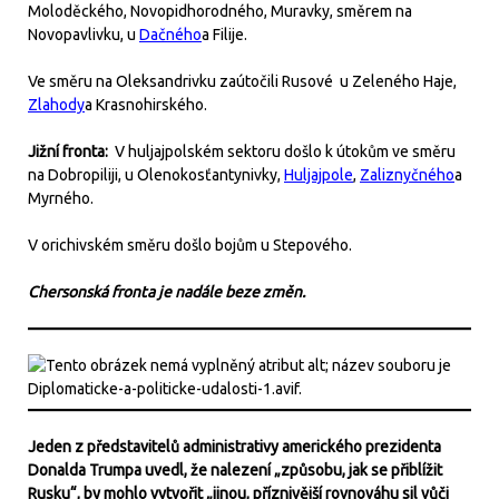
Moloděckého, Novopidhorodného, Muravky, směrem na
Novopavlivku, u
Dačného
a Filije.
Ve směru na Oleksandrivku zaútočili Rusové u Zeleného Haje,
Zlahody
a Krasnohirského.
Jižní fronta:
V huljajpolském sektoru došlo k útokům ve směru
na Dobropiliji, u Olenokosťantynivky,
Huljajpole
,
Zaliznyčného
a
Myrného.
V orichivském směru došlo bojům u Stepového.
Chersonská fronta je nadále beze změn.
Jeden z představitelů administrativy amerického prezidenta
Donalda Trumpa uvedl, že nalezení „způsobu, jak se přiblížit
Rusku“, by mohlo vytvořit „jinou, příznivější rovnováhu sil vůči