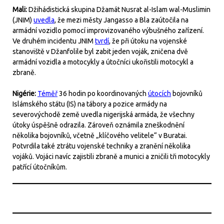
Mali:
Džihádistická skupina Džamát Nusrat al-Islam wal-Muslimin
(JNIM)
uvedla
, že mezi městy Jangasso a Bla zaútočila na
armádní vozidlo pomocí improvizovaného výbušného zařízení.
Ve druhém incidentu JNIM
tvrdí
, že při útoku na vojenské
stanoviště v Džanfolile byl zabit jeden voják, zničena dvě
armádní vozidla a motocykly a útočníci ukořistili motocykl a
zbraně.
Nigérie:
Téměř
36 hodin po koordinovaných
útocích
bojovníků
Islámského státu (IS) na tábory a pozice armády na
severovýchodě země uvedla nigerijská armáda, že všechny
útoky úspěšně odrazila. Zároveň oznámila zneškodnění
několika bojovníků, včetně „klíčového velitele“ v Buratai.
Potvrdila také ztrátu vojenské techniky a zranění několika
vojáků. Vojáci navíc zajistili zbraně a munici a zničili tři motocykly
patřící útočníkům.