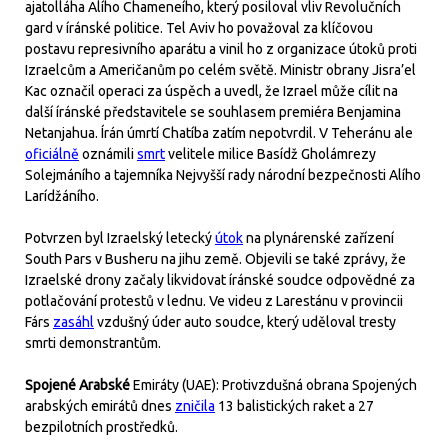
ajatolláha Alího Chameneího, který posiloval vliv Revolučních
gard v íránské politice. Tel Aviv ho považoval za klíčovou
postavu represivního aparátu a vinil ho z organizace útoků proti
Izraelcům a Američanům po celém světě. Ministr obrany Jisra’el
Kac označil operaci za úspěch a uvedl, že Izrael může cílit na
další íránské představitele se souhlasem premiéra Benjamina
Netanjahua. Írán úmrtí Chatíba zatím nepotvrdil. V Teheránu ale
oficiálně
oznámili
smrt
velitele milice Basídž Gholámrezy
Solejmáního a tajemníka Nejvyšší rady národní bezpečnosti Alího
Larídžáního.
Potvrzen byl Izraelský letecký
útok
na plynárenské zařízení
South Pars v Busheru na jihu země. Objevili se také zprávy, že
Izraelské drony začaly likvidovat íránské soudce odpovědné za
potlačování protestů v lednu. Ve videu z Larestánu v provincii
Fárs
zasáhl
vzdušný úder auto soudce, který uděloval tresty
smrti demonstrantům.
Spojené Arabské
Emiráty (UAE): Protivzdušná obrana Spojených
arabských emirátů dnes
zničila
13 balistických raket a 27
bezpilotních prostředků.