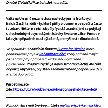
Dnešní Třešnička™ se bohužel neurodila.
Válka na Ukrajině nezanechala následky jen na frontových
liniích. Zasáhla i děti – ty, které přišly o domov, o bezpečí, a často
i o zdraví. Některé z nich utrpěly fyzická zranění, jiné se potýkají
s dlouhodobými psychickými následky života ve válce. Pomoc v
takových případech musí být cílená, promyšlená a dlouhodobá.
Ve spolupráci s
nadačním fondem
Future for Ukraine
proto
podporujeme projekt
Rehabilitace dětí
, který pomáhá malým
pacientům projít procesem uzdravení – fyzického i
psychického.
Program zajišťuje nejen samotnou léčbu, ale také
dopravu, ubytování, pojištění i administrativní podporu
pro děti
a jejich doprovod.
Přispět můžete
zde:
https://futureforukraine.eu/donations/rehabilitace-deti/
Pomoci nám s naší tvorbou můžete
malým příspěvkem na kávu
,