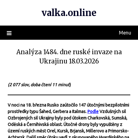
valka.online
Menu
Analýza 1484. dne ruské invaze na
Ukrajinu 18.03.2026
(2 077 slov, doba čtení 11 minut
)
V noci na 18. března Rusko zaútočilo 147 útočnými bezpilotními
prostředky typu Šahed, Gerbera a Italmas.
Podle
Vzdušných sil
Ozbrojených sil Ukrajiny byly pod útokem Charkovská, Sumská,
Oděská a Černihivská oblast. Útočné drony byly vypuštěny z
území ruských měst Orel, Kursk, Brjansk, Millerovo a Primorsko-
Achtarsk. Další směr útoku vedl z okupovaného Hvardijského na