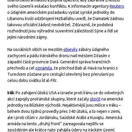
libanonskou armádou a přijímá opatření, aby zabránila zneužití
svého území k eskalaci konfliktu. K informacím agentury
Reuters
o údajném americkém požadavku vyslat syrské jednotky do
Libanonu kvůli odzbrojení Hizballáhu uvedl, že Damašek žádnou
takovou oficiální žádost neobdržel. Zdůraznil, že podobná
rozhodnutí jsou výhradně suverénní záležitostí Sýrie a řídí se
jejími národními zájmy.
Na sociálních sítích se mezitím
objevily
záběry údajného
zachycení a pádu íránského dronu nad městem Džasím v
západní části provincie Dará. Generální správa hraničních
přechodů a cel
oznámila
, že přechod Bab al-Havá na hranici s
Tureckem zůstane pro cestující otevřený bez přerušení po
celou dobu svátku Íd al-Fitr.
Irák:
Po zahájení útoků USA a Izraele proti Íránu se do odvetných
akcí zapojily proíránské skupiny, které začaly
útočit
na americké
jednotky na Blízkém východě. Nejaktivnější jsou milice v Iráku –
během dvou týdnů provedly přes 340 útoků, a to nejen v zemi,
ale i proti cílům v Jordánsku, Saúdské Arábii a Kuvajtu. Americká
armáda na tento „druhý front“ zareagovala nejdřív se
zpožděním ale krátce nato zahájila údery na iráckém území.