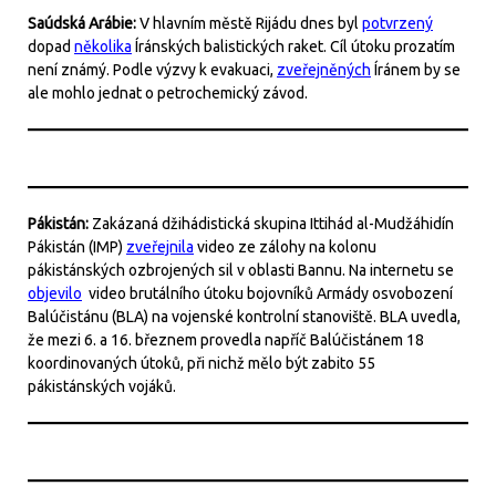
Saúdská Arábie:
V hlavním městě Rijádu dnes byl
potvrzený
dopad
několika
Íránských balistických raket. Cíl útoku prozatím
není známý. Podle výzvy k evakuaci,
zveřejněných
Íránem by se
ale mohlo jednat o petrochemický závod.
Pákistán:
Zakázaná džihádistická skupina Ittihád al-Mudžáhidín
Pákistán (IMP)
zveřejnila
video ze zálohy na kolonu
pákistánských ozbrojených sil v oblasti Bannu. Na internetu se
objevilo
video brutálního útoku bojovníků Armády osvobození
Balúčistánu (BLA) na vojenské kontrolní stanoviště. BLA uvedla,
že mezi 6. a 16. březnem provedla napříč Balúčistánem 18
koordinovaných útoků, při nichž mělo být zabito 55
pákistánských vojáků.