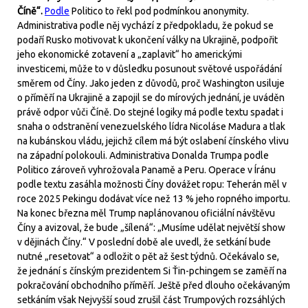
Číně“.
Podle
Politico to řekl pod podmínkou anonymity.
Administrativa podle něj vychází z předpokladu, že pokud se
podaří Rusko motivovat k ukončení války na Ukrajině, podpořit
jeho ekonomické zotavení a „zaplavit“ ho americkými
investicemi, může to v důsledku posunout světové uspořádání
směrem od Číny. Jako jeden z důvodů, proč Washington usiluje
o příměří na Ukrajině a zapojil se do mírových jednání, je uváděn
právě odpor vůči Číně. Do stejné logiky má podle textu spadat i
snaha o odstranění venezuelského lídra Nicoláse Madura a tlak
na kubánskou vládu, jejichž cílem má být oslabení čínského vlivu
na západní polokouli. Administrativa Donalda Trumpa podle
Politico zároveň vyhrožovala Panamě a Peru. Operace v Íránu
podle textu zasáhla možnosti Číny dovážet ropu: Teherán měl v
roce 2025 Pekingu dodávat více než 13 % jeho ropného importu.
Na konec března měl Trump naplánovanou oficiální návštěvu
Číny a avizoval, že bude „šílená“: „Musíme udělat největší show
v dějinách Číny.“ V poslední době ale uvedl, že setkání bude
nutné „resetovat“ a odložit o pět až šest týdnů. Očekávalo se,
že jednání s čínským prezidentem Si Ťin-pchingem se zaměří na
pokračování obchodního příměří. Ještě před dlouho očekávaným
setkáním však Nejvyšší soud zrušil část Trumpových rozsáhlých