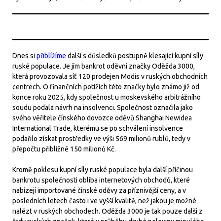
Dnes si
přiblížíme
další s důsledků postupně klesající kupní síly
ruské populace. Je jím bankrot oděvní značky Oděžda 3000,
která provozovala síť 120 prodejen Modis v ruských obchodních
centrech. O finančních potížích této značky bylo známo již od
konce roku 2025, kdy společnost u moskevského arbitrážního
soudu podala návrh na insolvenci. Společnost označila jako
svého věřitele čínského dovozce oděvů Shanghai Newidea
International Trade, kterému se po schválení insolvence
podařilo získat prostředky ve výši 569 milionů rublů, tedy v
přepočtu přibližně 150 milionů Kč.
Kromě poklesu kupní síly ruské populace byla další příčinou
bankrotu společnosti obliba internetových obchodů, které
nabízejí importované čínské oděvy za příznivější ceny, a v
posledních letech často i ve vyšší kvalitě, než jakou je možné
nalézt v ruských obchodech. Oděžda 3000 je tak pouze další z