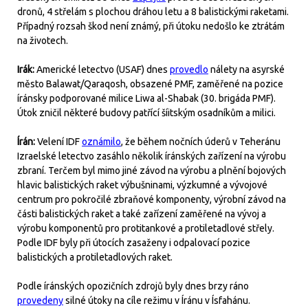
dronů, 4 střelám s plochou dráhou letu a 8 balistickými raketami.
Případný rozsah škod není známý, při útoku nedošlo ke ztrátám
na životech.
Irák:
Americké letectvo (USAF) dnes
provedlo
nálety na asyrské
město Balawat/Qaraqosh, obsazené PMF, zaměřené na pozice
íránsky podporované milice Liwa al-Shabak (30. brigáda PMF).
Útok zničil některé budovy patřící šíitským osadníkům a milici.
Írán:
Velení IDF
oznámilo
, že během nočních úderů v Teheránu
Izraelské letectvo zasáhlo několik íránských zařízení na výrobu
zbraní. Terčem byl mimo jiné závod na výrobu a plnění bojových
hlavic balistických raket výbušninami, výzkumné a vývojové
centrum pro pokročilé zbraňové komponenty, výrobní závod na
části balistických raket a také zařízení zaměřené na vývoj a
výrobu komponentů pro protitankové a protiletadlové střely.
Podle IDF byly při útocích zasaženy i odpalovací pozice
balistických a protiletadlových raket.
Podle íránských opozičních zdrojů byly dnes brzy ráno
provedeny
silné útoky na cíle režimu v Íránu v Ísfahánu.