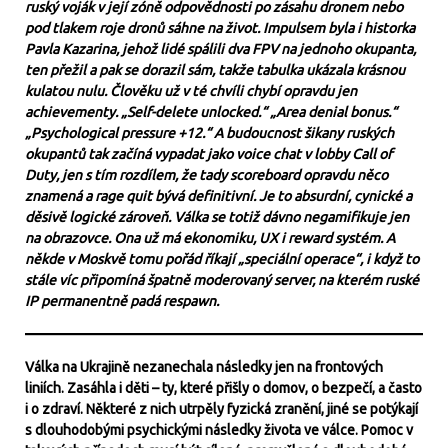
ruský voják v její zóně odpovědnosti po zásahu dronem nebo
pod tlakem roje dronů sáhne na život. Impulsem byla i historka
Pavla Kazarina, jehož lidé spálili dva FPV na jednoho okupanta,
ten přežil a pak se dorazil sám, takže tabulka ukázala krásnou
kulatou nulu. Člověku už v té chvíli chybí opravdu jen
achievementy. „Self-delete unlocked.“ „Area denial bonus.“
„Psychological pressure +12.“ A budoucnost šikany ruských
okupantů tak začíná vypadat jako voice chat v lobby Call of
Duty, jen s tím rozdílem, že tady scoreboard opravdu něco
znamená a rage quit bývá definitivní. Je to absurdní, cynické a
děsivě logické zároveň. Válka se totiž dávno negamifikuje jen
na obrazovce. Ona už má ekonomiku, UX i reward systém. A
někde v Moskvě tomu pořád říkají „speciální operace“, i když to
stále víc připomíná špatně moderovaný server, na kterém ruské
IP permanentně padá respawn.
Válka na Ukrajině nezanechala následky jen na frontových
liniích. Zasáhla i děti – ty, které přišly o domov, o bezpečí, a často
i o zdraví. Některé z nich utrpěly fyzická zranění, jiné se potýkají
s dlouhodobými psychickými následky života ve válce. Pomoc v