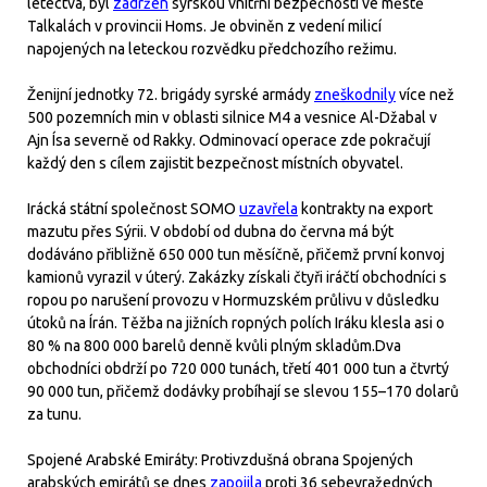
letectva, byl
zadržen
syrskou vnitřní bezpečností ve městě
Talkalách v provincii Homs. Je obviněn z vedení milicí
napojených na leteckou rozvědku předchozího režimu.
Ženijní jednotky 72. brigády syrské armády
zneškodnily
více než
500 pozemních min v oblasti silnice M4 a vesnice Al-Džabal v
Ajn Ísa severně od Rakky. Odminovací operace zde pokračují
každý den s cílem zajistit bezpečnost místních obyvatel.
Irácká státní společnost SOMO
uzavřela
kontrakty na export
mazutu přes Sýrii. V období od dubna do června má být
dodáváno přibližně 650 000 tun měsíčně, přičemž první konvoj
kamionů vyrazil v úterý. Zakázky získali čtyři iráčtí obchodníci s
ropou po narušení provozu v Hormuzském průlivu v důsledku
útoků na Írán. Těžba na jižních ropných polích Iráku klesla asi o
80 % na 800 000 barelů denně kvůli plným skladům.Dva
obchodníci obdrží po 720 000 tunách, třetí 401 000 tun a čtvrtý
90 000 tun, přičemž dodávky probíhají se slevou 155–170 dolarů
za tunu.
Spojené Arabské Emiráty: Protivzdušná obrana Spojených
arabských emirátů se dnes
zapojila
proti 36 sebevražedných