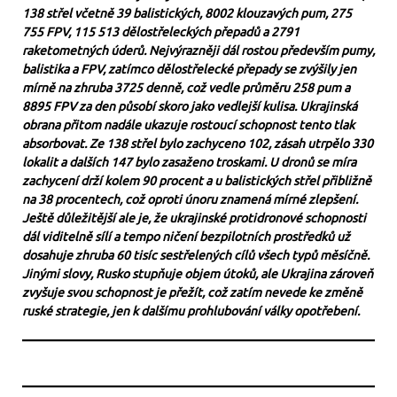
138 střel včetně 39 balistických, 8002 klouzavých pum, 275
755 FPV, 115 513 dělostřeleckých přepadů a 2791
raketometných úderů. Nejvýrazněji dál rostou především pumy,
balistika a FPV, zatímco dělostřelecké přepady se zvýšily jen
mírně na zhruba 3725 denně, což vedle průměru 258 pum a
8895 FPV za den působí skoro jako vedlejší kulisa. Ukrajinská
obrana přitom nadále ukazuje rostoucí schopnost tento tlak
absorbovat. Ze 138 střel bylo zachyceno 102, zásah utrpělo 330
lokalit a dalších 147 bylo zasaženo troskami. U dronů se míra
zachycení drží kolem 90 procent a u balistických střel přibližně
na 38 procentech, což oproti únoru znamená mírné zlepšení.
Ještě důležitější ale je, že ukrajinské protidronové schopnosti
dál viditelně sílí a tempo ničení bezpilotních prostředků už
dosahuje zhruba 60 tisíc sestřelených cílů všech typů měsíčně.
Jinými slovy, Rusko stupňuje objem útoků, ale Ukrajina zároveň
zvyšuje svou schopnost je přežít, což zatím nevede ke změně
ruské strategie, jen k dalšímu prohlubování války opotřebení.