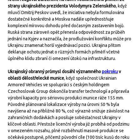
strany ukrajinského prezidenta Volodymyra Zelenského
, když
mluvčí Dmitrij Peskov uvedl, že iniciativa nebyla formulována
dostatečně konkrétně a Moskva nadále upřednostňuje
komplexní mírovou dohodu před dočasným zastavením bojů.
Ruská strana zároveň opět přenesla odpovědnost za průběh
jednání na Kyjev a naznačila, že prodlužování konfliktu může pro
Ukrajinu znamenat horší vyjednávací pozici. Ukrajina přitom
deklaruje ochotu jednat o různých formách příměří včetně
úplného klidu zbraní či omezení útoků na infrastrukturu.
Ukrajinský obranný průmysl dosáhl významného
pokroku
v
oblasti dělostřelecké munice
, když společnost Ukrainian
Armored Vehicles ve spolupráci s českým holdingem
Czechoslovak Group dokončila transfer technologií a připravila
výrobní kapacity pro sériovou produkci munice ráže 155 mm.
Původně plánovaná lokalizace výroby na úrovni 50 % byla
navýšena až na přibližně 80 %, což výrazně snižuje závislost na
zahraničních dodávkách a posiluje soběstačnost Ukrajiny v
klíčové oblasti. Přestože licenční výroba již probíhá od podzimu
v omezeném rozsahu, plné rozběhnutí masové produkce se
očekává postupně, přičemž původní cíle (100 tisíc kusů do roku