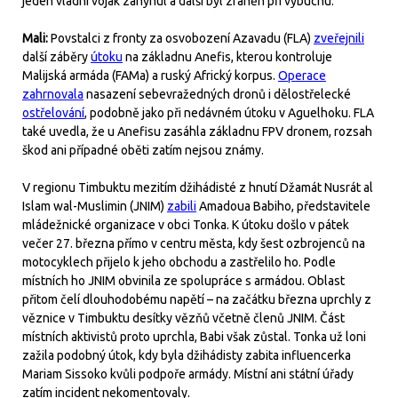
jeden vládní voják zahynul a další byl zraněn při výbuchu.
Mali:
Povstalci z fronty za osvobození Azavadu (FLA)
zveřejnili
další záběry
útoku
na základnu Anefis, kterou kontroluje
Malijská armáda (FAMa) a ruský Africký korpus.
Operace
zahrnovala
nasazení sebevražedných dronů i dělostřelecké
ostřelování
, podobně jako při nedávném útoku v Aguelhoku. FLA
také uvedla, že u Anefisu zasáhla základnu FPV dronem, rozsah
škod ani případné oběti zatím nejsou známy.
V regionu Timbuktu mezitím džihádisté z hnutí Džamát Nusrát al
Islam wal-Muslimin (JNIM)
zabili
Amadoua Babiho, představitele
mládežnické organizace v obci Tonka. K útoku došlo v pátek
večer 27. března přímo v centru města, kdy šest ozbrojenců na
motocyklech přijelo k jeho obchodu a zastřelilo ho. Podle
místních ho JNIM obvinila ze spolupráce s armádou. Oblast
přitom čelí dlouhodobému napětí – na začátku března uprchly z
věznice v Timbuktu desítky vězňů včetně členů JNIM. Část
místních aktivistů proto uprchla, Babi však zůstal. Tonka už loni
zažila podobný útok, kdy byla džihádisty zabita influencerka
Mariam Sissoko kvůli podpoře armády. Místní ani státní úřady
zatím incident nekomentovaly.