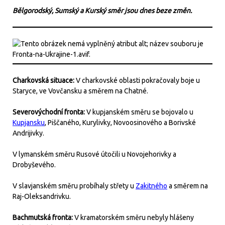
Bělgorodský, Sumský a Kurský směr jsou dnes beze změn.
Charkovská situace:
V charkovské oblasti pokračovaly boje u
Staryce, ve Vovčansku a směrem na Chatné.
Severovýchodní fronta:
V kupjanském směru se bojovalo u
Kupjansku
, Piščaného, Kurylivky, Novoosinového a Borivské
Andrijivky.
V lymanském směru Rusové útočili u Novojehorivky a
Drobyševého.
V slavjanském směru probíhaly střety u
Zakitného
a směrem na
Raj-Oleksandrivku.
Bachmutská fronta:
V kramatorském směru nebyly hlášeny