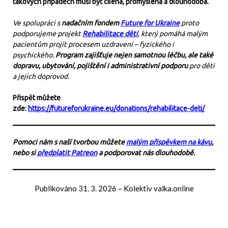
takových případech musí být cílená, promyšlená a dlouhodobá.
Ve spolupráci s
nadačním fondem
Future for Ukraine
proto
podporujeme projekt
Rehabilitace dětí
, který pomáhá malým
pacientům projít procesem uzdravení – fyzického i
psychického.
Program zajišťuje nejen samotnou léčbu, ale také
dopravu, ubytování, pojištění i administrativní podporu
pro děti
a jejich doprovod.
Přispět můžete
zde:
https://futureforukraine.eu/donations/rehabilitace-deti/
Pomoci nám s naší tvorbou můžete
malým příspěvkem na kávu
,
nebo si
předplatit Patreon
a podporovat nás dlouhodobě.
Publikováno
31. 3. 2026
–
Kolektiv valka.online