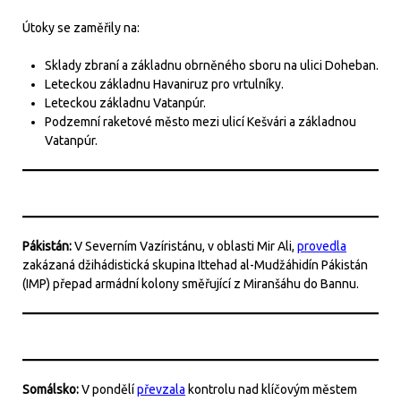
Útoky se zaměřily na:
Sklady zbraní a základnu obrněného sboru na ulici Doheban.
Leteckou základnu Havaniruz pro vrtulníky.
Leteckou základnu Vatanpúr.
Podzemní raketové město mezi ulicí Kešvári a základnou
Vatanpúr.
Pákistán:
V Severním Vazíristánu, v oblasti Mir Ali,
provedla
zakázaná džihádistická skupina Ittehad al-Mudžáhidín Pákistán
(IMP) přepad armádní kolony směřující z Miranšáhu do Bannu.
Somálsko:
V pondělí
převzala
kontrolu nad klíčovým městem