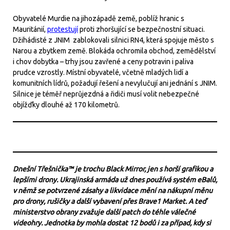
Obyvatelé Murdie na jihozápadě země, poblíž hranic s
Mauritánií,
protestují
proti zhoršující se bezpečnostní situaci.
Džihádisté z JNIM zablokovali silnici RN4, která spojuje město s
Narou a zbytkem země. Blokáda ochromila obchod, zemědělství
i chov dobytka – trhy jsou zavřené a ceny potravin i paliva
prudce vzrostly. Místní obyvatelé, včetně mladých lidí a
komunitních lídrů, požadují řešení a nevylučují ani jednání s JNIM.
Silnice je téměř neprůjezdná a řidiči musí volit nebezpečné
objížďky dlouhé až 170 kilometrů.
Dnešní Třešnička™ je trochu Black Mirror, jen s horší grafikou a
lepšími drony. Ukrajinská armáda už dnes používá systém eBalů,
v němž se potvrzené zásahy a likvidace mění na nákupní měnu
pro drony, rušičky a další vybavení přes Brave1 Market. A teď
ministerstvo obrany zvažuje další patch do téhle válečné
videohry. Jednotka by mohla dostat 12 bodů i za případ, kdy si