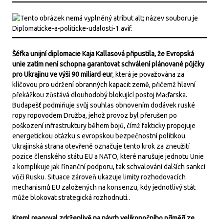
Šéfka unijní diplomacie Kaja Kallasová připustila, že Evropská
unie zatím není schopna garantovat schválení plánované půjčky
pro Ukrajinu ve výši 90 miliard eur
, která je považována za
klíčovou pro udržení obranných kapacit země, přičemž hlavní
překážkou zůstává dlouhodobý blokující postoj Maďarska.
Budapešť podmiňuje svůj souhlas obnovením dodávek ruské
ropy ropovodem Družba, jehož provoz byl přerušen po
poškození infrastruktury během bojů, čímž fakticky propojuje
energetickou otázku s evropskou bezpečnostní politikou.
Ukrajinská strana otevřeně označuje tento krok za zneužití
pozice členského státu EU a NATO, které narušuje jednotu Unie
a komplikuje jak finanční podporu, tak schvalování dalších sankcí
vůči Rusku. Situace zároveň ukazuje limity rozhodovacích
mechanismů EU založených na konsenzu, kdy jednotlivý stát
může blokovat strategická rozhodnutí..
Kreml reagoval zdrženlivě na návrh velikonočního příměří ze