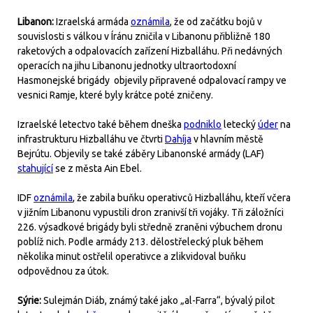
Libanon:
Izraelská armáda
oznámila
, že od začátku bojů v
souvislosti s válkou v Íránu zničila v Libanonu přibližně 180
raketových a odpalovacích zařízení Hizballáhu. Při nedávných
operacích na jihu Libanonu jednotky ultraortodoxní
Hasmonejské brigády objevily připravené odpalovací rampy ve
vesnici Ramje, které byly krátce poté zničeny.
Izraelské letectvo také během dneška
podniklo
letecký
úder
na
infrastrukturu Hizballáhu ve čtvrti
Dahíja
v hlavním městě
Bejrútu. Objevily se také záběry Libanonské armády (LAF)
stahující
se z města Ain Ebel.
IDF
oznámila
, že zabila buňku operativců Hizballáhu, kteří včera
v jižním Libanonu vypustili dron zranivší tři vojáky. Tři záložníci
226. výsadkové brigády byli středně zraněni výbuchem dronu
poblíž nich. Podle armády 213. dělostřelecký pluk během
několika minut ostřelil operativce a zlikvidoval buňku
odpovědnou za útok.
Sýrie:
Sulejmán Diáb, známý také jako „al-Farra“, bývalý pilot