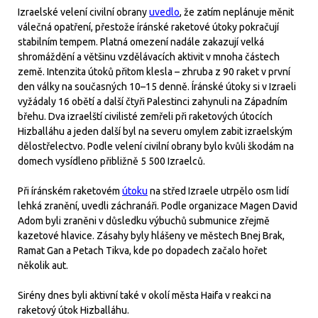
Izraelské velení civilní obrany
uvedlo
, že zatím neplánuje měnit
válečná opatření, přestože íránské raketové útoky pokračují
stabilním tempem. Platná omezení nadále zakazují velká
shromáždění a většinu vzdělávacích aktivit v mnoha částech
země. Intenzita útoků přitom klesla – zhruba z 90 raket v první
den války na současných 10–15 denně. Íránské útoky si v Izraeli
vyžádaly 16 obětí a další čtyři Palestinci zahynuli na Západním
břehu. Dva izraelští civilisté zemřeli při raketových útocích
Hizballáhu a jeden další byl na severu omylem zabit izraelským
dělostřelectvo. Podle velení civilní obrany bylo kvůli škodám na
domech vysídleno přibližně 5 500 Izraelců.
Při íránském raketovém
útoku
na střed Izraele utrpělo osm lidí
lehká zranění, uvedli záchranáři. Podle organizace Magen David
Adom byli zraněni v důsledku výbuchů submunice zřejmě
kazetové hlavice. Zásahy byly hlášeny ve městech Bnej Brak,
Ramat Gan a Petach Tikva, kde po dopadech začalo hořet
několik aut.
Sirény dnes byli aktivní také v okolí města Haifa v reakci na
raketový útok Hizballáhu.