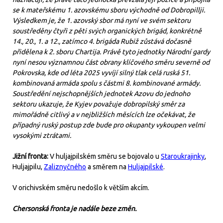
se k mateřskému 1. azovskému sboru východně od Dobropillji.
Výsledkem je, že 1. azovský sbor má nyní ve svém sektoru
soustředěny čtyři z pěti svých organických brigád, konkrétně
14., 20., 1. a 12., zatímco 4. brigáda Rubiž zůstává dočasně
přidělena k 2. sboru Chartija. Právě tyto jednotky Národní gardy
nyní nesou významnou část obrany klíčového směru severně od
Pokrovska, kde od léta 2025 vyvíjí silný tlak celá ruská 51.
kombinovaná armáda spolu s částmi 8. kombinované armády.
Soustředění nejschopnějších jednotek Azovu do jednoho
sektoru ukazuje, že Kyjev považuje dobropilský směr za
mimořádně citlivý a v nejbližších měsících lze očekávat, že
případný ruský postup zde bude pro okupanty vykoupen velmi
vysokými ztrátami.
Jižní fronta:
V huljajpilském směru se bojovalo u
Staroukrajinky
,
Huljajpilu,
Zaliznyčného
a směrem na
Huljajpilské
.
V orichivském směru nedošlo k větším akcím.
Chersonská fronta je nadále beze změn.