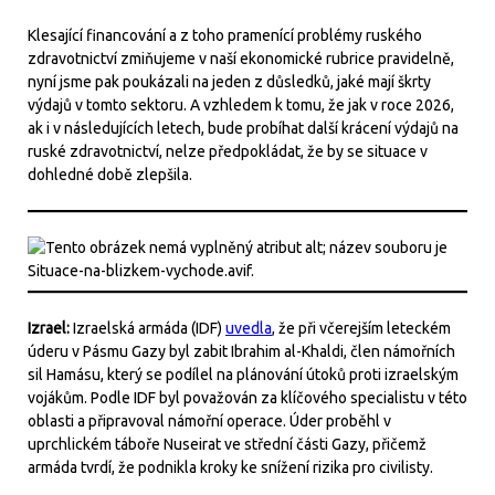
Klesající financování a z toho pramenící problémy ruského
zdravotnictví zmiňujeme v naší ekonomické rubrice pravidelně,
nyní jsme pak poukázali na jeden z důsledků, jaké mají škrty
výdajů v tomto sektoru. A vzhledem k tomu, že jak v roce 2026,
ak i v následujících letech, bude probíhat další krácení výdajů na
ruské zdravotnictví, nelze předpokládat, že by se situace v
dohledné době zlepšila.
Izrael:
Izraelská armáda (IDF)
uvedla
, že při včerejším leteckém
úderu v Pásmu Gazy byl zabit Ibrahim al-Khaldi, člen námořních
sil Hamásu, který se podílel na plánování útoků proti izraelským
vojákům. Podle IDF byl považován za klíčového specialistu v této
oblasti a připravoval námořní operace. Úder proběhl v
uprchlickém táboře Nuseirat ve střední části Gazy, přičemž
armáda tvrdí, že podnikla kroky ke snížení rizika pro civilisty.