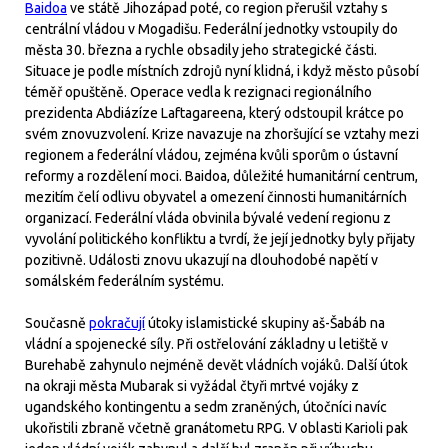
Baidoa
ve státě Jihozápad poté, co region přerušil vztahy s
centrální vládou v Mogadišu. Federální jednotky vstoupily do
města 30. března a rychle obsadily jeho strategické části.
Situace je podle místních zdrojů nyní klidná, i když město působí
téměř opuštěně. Operace vedla k rezignaci regionálního
prezidenta Abdiázíze Laftagareena, který odstoupil krátce po
svém znovuzvolení. Krize navazuje na zhoršující se vztahy mezi
regionem a federální vládou, zejména kvůli sporům o ústavní
reformy a rozdělení moci. Baidoa, důležité humanitární centrum,
mezitím čelí odlivu obyvatel a omezení činnosti humanitárních
organizací. Federální vláda obvinila bývalé vedení regionu z
vyvolání politického konfliktu a tvrdí, že její jednotky byly přijaty
pozitivně. Události znovu ukazují na dlouhodobé napětí v
somálském federálním systému.
Současně
pokračují
útoky islamistické skupiny aš-Šabáb na
vládní a spojenecké síly. Při ostřelování základny u letiště v
Burehabě zahynulo nejméně devět vládních vojáků. Další útok
na okraji města Mubarak si vyžádal čtyři mrtvé vojáky z
ugandského kontingentu a sedm zraněných, útočníci navíc
ukořistili zbraně včetně granátometu RPG. V oblasti Karioli pak