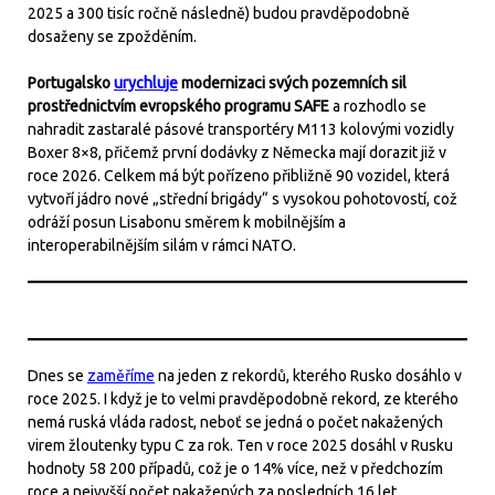
2025 a 300 tisíc ročně následně) budou pravděpodobně
dosaženy se zpožděním.
Portugalsko
urychluje
modernizaci svých pozemních sil
prostřednictvím evropského programu SAFE
a rozhodlo se
nahradit zastaralé pásové transportéry M113 kolovými vozidly
Boxer 8×8, přičemž první dodávky z Německa mají dorazit již v
roce 2026. Celkem má být pořízeno přibližně 90 vozidel, která
vytvoří jádro nové „střední brigády“ s vysokou pohotovostí, což
odráží posun Lisabonu směrem k mobilnějším a
interoperabilnějším silám v rámci NATO.
Dnes se
zaměříme
na jeden z rekordů, kterého Rusko dosáhlo v
roce 2025. I když je to velmi pravděpodobně rekord, ze kterého
nemá ruská vláda radost, neboť se jedná o počet nakažených
virem žloutenky typu C za rok. Ten v roce 2025 dosáhl v Rusku
hodnoty 58 200 případů, což je o 14% více, než v předchozím
roce a nejvyšší počet nakažených za posledních 16 let.