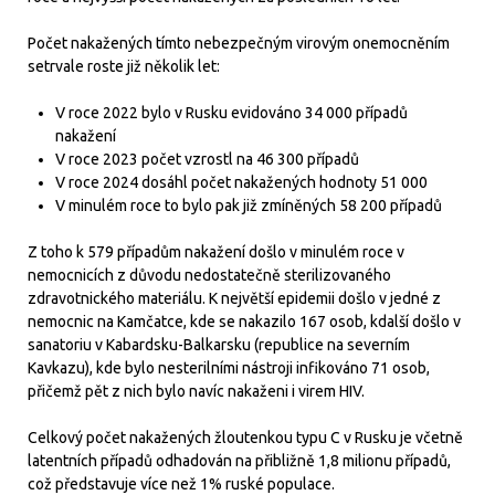
Počet nakažených tímto nebezpečným virovým onemocněním
setrvale roste již několik let:
V roce 2022 bylo v Rusku evidováno 34 000 případů
nakažení
V roce 2023 počet vzrostl na 46 300 případů
V roce 2024 dosáhl počet nakažených hodnoty 51 000
V minulém roce to bylo pak již zmíněných 58 200 případů
Z toho k 579 případům nakažení došlo v minulém roce v
nemocnicích z důvodu nedostatečně sterilizovaného
zdravotnického materiálu. K největší epidemii došlo v jedné z
nemocnic na Kamčatce, kde se nakazilo 167 osob, kdalší došlo v
sanatoriu v Kabardsku-Balkarsku (republice na severním
Kavkazu), kde bylo nesterilními nástroji infikováno 71 osob,
přičemž pět z nich bylo navíc nakaženi i virem HIV.
Celkový počet nakažených žloutenkou typu C v Rusku je včetně
latentních případů odhadován na přibližně 1,8 milionu případů,
což představuje více než 1% ruské populace.