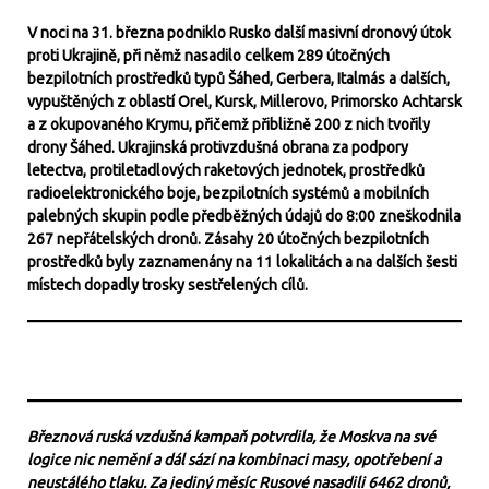
V noci na 31. března podniklo Rusko další masivní dronový útok
proti Ukrajině, při němž nasadilo celkem 289 útočných
bezpilotních prostředků typů Šáhed, Gerbera, Italmás a dalších,
vypuštěných z oblastí Orel, Kursk, Millerovo, Primorsko Achtarsk
a z okupovaného Krymu, přičemž přibližně 200 z nich tvořily
drony Šáhed. Ukrajinská protivzdušná obrana za podpory
letectva, protiletadlových raketových jednotek, prostředků
radioelektronického boje, bezpilotních systémů a mobilních
palebných skupin podle předběžných údajů do 8:00 zneškodnila
267 nepřátelských dronů. Zásahy 20 útočných bezpilotních
prostředků byly zaznamenány na 11 lokalitách a na dalších šesti
místech dopadly trosky sestřelených cílů.
Březnová ruská vzdušná kampaň potvrdila, že Moskva na své
logice nic nemění a dál sází na kombinaci masy, opotřebení a
neustálého tlaku. Za jediný měsíc Rusové nasadili 6462 dronů,