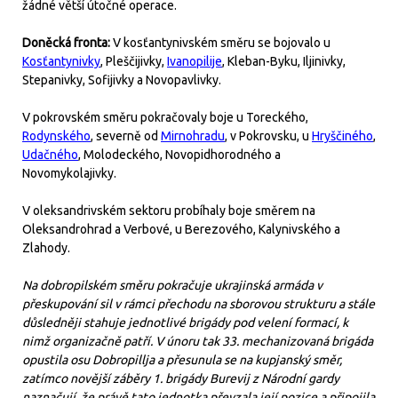
žádné větší útočné operace.
Doněcká fronta:
V kosťantynivském směru se bojovalo u
Kosťantynivky
, Pleščijivky,
Ivanopilije
, Kleban-Byku, Iljinivky,
Stepanivky, Sofijivky a Novopavlivky.
V pokrovském směru pokračovaly boje u Toreckého,
Rodynského
, severně od
Mirnohradu
, v Pokrovsku, u
Hryščiného
,
Udačného
, Molodeckého, Novopidhorodného a
Novomykolajivky.
V oleksandrivském sektoru probíhaly boje směrem na
Oleksandrohrad a Verbové, u Berezového, Kalynivského a
Zlahody.
Na dobropilském směru pokračuje ukrajinská armáda v
přeskupování sil v rámci přechodu na sborovou strukturu a stále
důsledněji stahuje jednotlivé brigády pod velení formací, k
nimž organizačně patří. V únoru tak 33. mechanizovaná brigáda
opustila osu Dobropillja a přesunula se na kupjanský směr,
zatímco novější záběry 1. brigády Burevij z Národní gardy
naznačují, že právě tato jednotka převzala její pozice a připojila