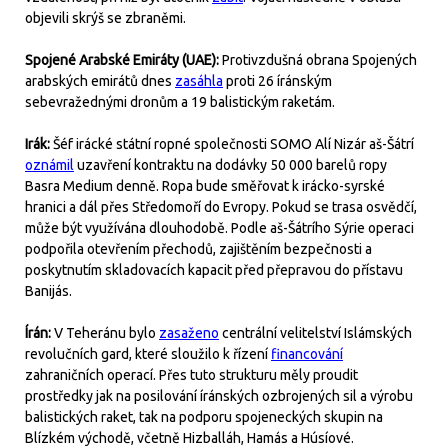
objevili skrýš se zbraněmi.
Spojené Arabské Emiráty (UAE):
Protivzdušná obrana Spojených
arabských emirátů dnes
zasáhla
proti 26 íránským
sebevražednými dronům a 19 balistickým raketám.
Irák:
Šéf irácké státní ropné společnosti SOMO Alí Nizár aš-Šátrí
oznámil
uzavření kontraktu na dodávky 50 000 barelů ropy
Basra Medium denně. Ropa bude směřovat k irácko-syrské
hranici a dál přes Středomoří do Evropy. Pokud se trasa osvědčí,
může být využívána dlouhodobě. Podle aš-Šátrího Sýrie operaci
podpořila otevřením přechodů, zajištěním bezpečnosti a
poskytnutím skladovacích kapacit před přepravou do přístavu
Banijás.
Írán:
V Teheránu bylo
zasaženo
centrální velitelství Islámských
revolučních gard, které sloužilo k řízení
financování
zahraničních operací. Přes tuto strukturu měly proudit
prostředky jak na posilování íránských ozbrojených sil a výrobu
balistických raket, tak na podporu spojeneckých skupin na
Blízkém východě, včetně Hizballáh, Hamás a Húsíové.