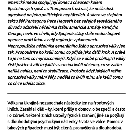
americká média spojují její konec s chaosem kolem
Epsteinových spisů a s Trumpovou frustrací, že nešla dost
agresivně po jeho politických nepřátelích. A skoro ve stejném
taktu šéf Pentagonu Pete Hegseth bez veřejně vysvětleného
důvodu odstřelil náčelníka štábu americké armády Randyho
George, navíc ve chvíli, kdy Spojené státy stále vedou bojové
operace proti Íránu a celý region je v plamenech.
Nepropouštíte náčelníka generálního štábu uprostřed války jen
tak. Propouštíte ho kvůli tomu, co přijde jako další krok. A právě
to je na tom to nejroztomilejší. Když se v době probíhající války
čistí justice kvůli loajalitě a armáda kvůli něčemu, co se zatím
neříká nahlas, není to stabilizace. Protože když jakýkoli režim
uprostřed války mění šéfy, nedělá to kvůli míru, ale kvůli tomu,
co chce udělat zítra.
Válka na Ukrajině nezanechala následky jen na frontových
liniích. Zasáhla i děti – ty, které přišly o domov, o bezpečí, a často
i o zdraví. Některé z nich utrpěly fyzická zranění, jiné se potýkají
s dlouhodobými psychickými následky života ve válce. Pomoc v
takových případech musí být cílená, promyšlená a dlouhodobá.