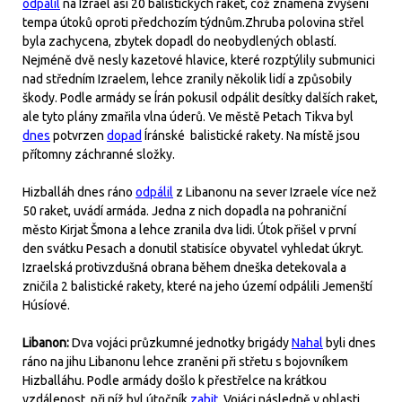
odpálil
na Izrael asi 20 balistických raket, což znamená zvýšení
tempa útoků oproti předchozím týdnům.Zhruba polovina střel
byla zachycena, zbytek dopadl do neobydlených oblastí.
Nejméně dvě nesly kazetové hlavice, které rozptýlily submunici
nad středním Izraelem, lehce zranily několik lidí a způsobily
škody. Podle armády se Írán pokusil odpálit desítky dalších raket,
ale tyto plány zmařila vlna úderů. Ve městě Petach Tikva byl
dnes
potvrzen
dopad
Íránské balistické rakety. Na místě jsou
přítomny záchranné složky.
Hizballáh dnes ráno
odpálil
z Libanonu na sever Izraele více než
50 raket, uvádí armáda. Jedna z nich dopadla na pohraniční
město Kirjat Šmona a lehce zranila dva lidi. Útok přišel v první
den svátku Pesach a donutil statisíce obyvatel vyhledat úkryt.
Izraelská protivzdušná obrana během dneška detekovala a
zničila 2 balistické rakety, které na jeho území odpálili Jemenští
Húsíové.
Libanon:
Dva vojáci průzkumné jednotky brigády
Nahal
byli dnes
ráno na jihu Libanonu lehce zraněni při střetu s bojovníkem
Hizballáhu. Podle armády došlo k přestřelce na krátkou
vzdálenost, při níž byl útočník
zabit
. Vojáci následně v oblasti