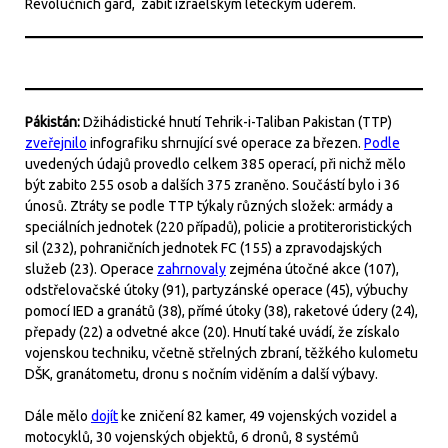
Revolučních gard, zabit izraelským leteckým úderem.
Pákistán:
Džihádistické hnutí Tehrik-i-Taliban Pakistan (TTP)
zveřejnilo
infografiku shrnující své operace za březen.
Podle
uvedených údajů provedlo celkem 385 operací, při nichž mělo
být zabito 255 osob a dalších 375 zraněno. Součástí bylo i 36
únosů. Ztráty se podle TTP týkaly různých složek: armády a
speciálních jednotek (220 případů), policie a protiteroristických
sil (232), pohraničních jednotek FC (155) a zpravodajských
služeb (23). Operace
zahrnovaly
zejména útočné akce (107),
odstřelovačské útoky (91), partyzánské operace (45), výbuchy
pomocí IED a granátů (38), přímé útoky (38), raketové údery (24),
přepady (22) a odvetné akce (20). Hnutí také uvádí, že získalo
vojenskou techniku, včetně střelných zbraní, těžkého kulometu
DŠK, granátometu, dronu s nočním viděním a další výbavy.
Dále mělo
dojít
ke zničení 82 kamer, 49 vojenských vozidel a
motocyklů, 30 vojenských objektů, 6 dronů, 8 systémů