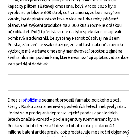
kapacity přitom zůstávají omezené, když v roce 2025 bylo
vyrobeno přibližně 600 střel, což znamená, že bez navýšení
výroby by doplnění zásob trvalo více než dva roky, přičemž
plánované zvýšení produkce na 2 000 kusů ročně je otázkou
několika let. Polští představitelé na tyto spekulace reagovali
odmítavě a zdůraznili, že systémy Patriot zůstávají na území
Polska, zároveň se však ukazuje, že v oblasti nákupů americké
výzbroje má Varšava omezený manévrovací prostor, zejména
kvůli smluvním podmínkám, které neumožňují uplatňovat sankce
za zpoždění dodávek.
Dnes si
přiblížíme
segment prodejů farmakologického zboží,
který v Rusku zaznamenává v posledních letech nebývalý růst.
Jedná se o prodej antidepresiv, jejichž prodej v posledních
letech značně vzrostl – podle agentury Kommersant bylo v
Rusku v období leden až březen tohoto roku prodáno 4,1
milionu balení antidepresiv, což představuje meziroční objemový