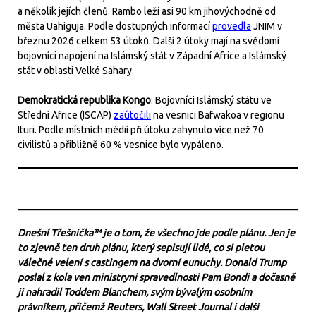
a několik jejích členů. Rambo leží asi 90 km jihovýchodně od
města Uahiguja. Podle dostupných informací
provedla
JNIM v
březnu 2026 celkem 53 útoků. Další 2 útoky mají na svědomí
bojovníci napojení na Islámský stát v Západní Africe a Islámský
stát v oblasti Velké Sahary.
Demokratická republika Kongo
: Bojovníci Islámský státu ve
Střední Africe (ISCAP)
zaútočili
na vesnici Bafwakoa v regionu
Ituri. Podle místních médií při útoku zahynulo více než 70
civilistů a přibližně 60 % vesnice bylo vypáleno.
Dnešní Třešnička™ je o tom, že všechno jde podle plánu. Jen je
to zjevně ten druh plánu, který sepisují lidé, co si pletou
válečné velení s castingem na dvorní eunuchy. Donald Trump
poslal z kola ven ministryni spravedlnosti Pam Bondi a dočasně
ji nahradil Toddem Blanchem, svým bývalým osobním
právníkem, přičemž Reuters, Wall Street Journal i další