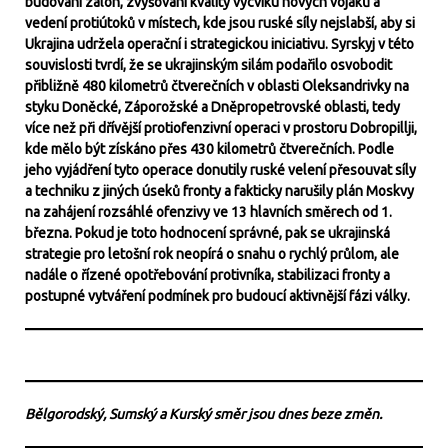
budování záloh, zvyšování kvality výcviku nových vojáků a
vedení protiútoků v místech, kde jsou ruské síly nejslabší, aby si
Ukrajina udržela operační i strategickou iniciativu. Syrskyj v této
souvislosti tvrdí, že se ukrajinským silám podařilo osvobodit
přibližně 480 kilometrů čtverečních v oblasti Oleksandrivky na
styku Doněcké, Záporožské a Dněpropetrovské oblasti, tedy
více než při dřívější protiofenzivní operaci v prostoru Dobropillji,
kde mělo být získáno přes 430 kilometrů čtverečních. Podle
jeho vyjádření tyto operace donutily ruské velení přesouvat síly
a techniku z jiných úseků fronty a fakticky narušily plán Moskvy
na zahájení rozsáhlé ofenzivy ve 13 hlavních směrech od 1.
března. Pokud je toto hodnocení správné, pak se ukrajinská
strategie pro letošní rok neopírá o snahu o rychlý průlom, ale
nadále o řízené opotřebování protivníka, stabilizaci fronty a
postupné vytváření podmínek pro budoucí aktivnější fázi války.
Bělgorodský, Sumský a Kurský směr jsou dnes beze změn.