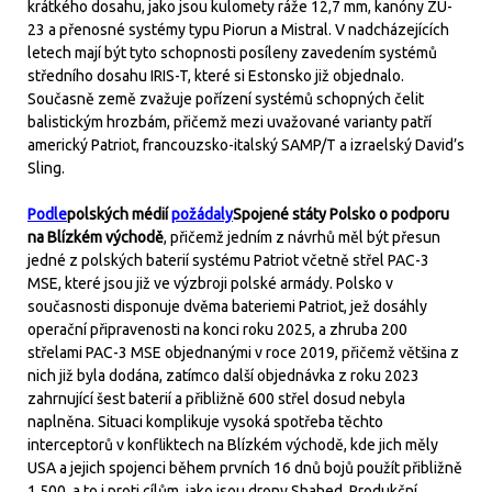
krátkého dosahu, jako jsou kulomety ráže 12,7 mm, kanóny ZU-
23 a přenosné systémy typu Piorun a Mistral. V nadcházejících
letech mají být tyto schopnosti posíleny zavedením systémů
středního dosahu IRIS-T, které si Estonsko již objednalo.
Současně země zvažuje pořízení systémů schopných čelit
balistickým hrozbám, přičemž mezi uvažované varianty patří
americký Patriot, francouzsko-italský SAMP/T a izraelský David’s
Sling.
Podle
polských médií
požádaly
Spojené státy Polsko o podporu
na Blízkém východě
, přičemž jedním z návrhů měl být přesun
jedné z polských baterií systému Patriot včetně střel PAC-3
MSE, které jsou již ve výzbroji polské armády. Polsko v
současnosti disponuje dvěma bateriemi Patriot, jež dosáhly
operační připravenosti na konci roku 2025, a zhruba 200
střelami PAC-3 MSE objednanými v roce 2019, přičemž většina z
nich již byla dodána, zatímco další objednávka z roku 2023
zahrnující šest baterií a přibližně 600 střel dosud nebyla
naplněna. Situaci komplikuje vysoká spotřeba těchto
interceptorů v konfliktech na Blízkém východě, kde jich měly
USA a jejich spojenci během prvních 16 dnů bojů použít přibližně
1 500, a to i proti cílům, jako jsou drony Shahed. Produkční