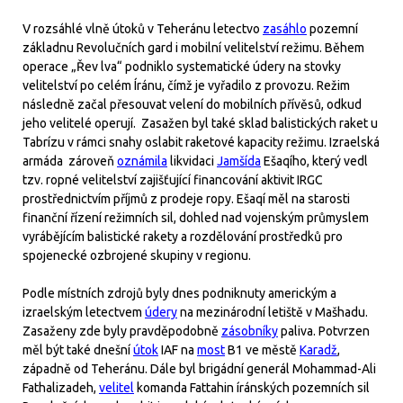
V rozsáhlé vlně útoků v Teheránu letectvo
zasáhlo
pozemní
základnu Revolučních gard i mobilní velitelství režimu. Během
operace „Řev lva“ podniklo systematické údery na stovky
velitelství po celém Íránu, čímž je vyřadilo z provozu. Režim
následně začal přesouvat velení do mobilních přívěsů, odkud
jeho velitelé operují. Zasažen byl také sklad balistických raket u
Tabrízu v rámci snahy oslabit raketové kapacity režimu. Izraelská
armáda zároveň
oznámila
likvidaci
Jamšída
Ešaqího, který vedl
tzv. ropné velitelství zajišťující financování aktivit IRGC
prostřednictvím příjmů z prodeje ropy. Ešaqí měl na starosti
finanční řízení režimních sil, dohled nad vojenským průmyslem
vyrábějícím balistické rakety a rozdělování prostředků pro
spojenecké ozbrojené skupiny v regionu.
Podle místních zdrojů byly dnes podniknuty americkým a
izraelským letectvem
údery
na mezinárodní letiště v Mašhadu.
Zasaženy zde byly pravděpodobně
zásobníky
paliva. Potvrzen
měl být také dnešní
útok
IAF na
most
B1 ve městě
Karadž
,
západně od Teheránu. Dále byl brigádní generál Mohammad-Ali
Fathalizadeh,
velitel
komanda Fattahin íránských pozemních sil