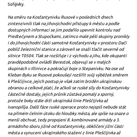
Sofijivky.
Na směru na Kosťantynivku Rusové v posledních dnech
zintenzivnili tlak na jihovýchodní přístupy k městu a podle
dostupných informací se jim podařilo upevnit kontrolu nad
Predtečynem a Stupočkami, zatímco malé pěší skupiny pronikly
i do jihovýchodní části samotné Kosťantynivky v prostoru Dači
poblíž železniční stanice a zároveň se snaží tlačit severně od
silnice T0504. Tlak se rozšiřuje i z východu a jihu, kde okupanti
pravděpodobně ovládli Berestok, objevují se v malých
skupinách v Illinivce a pokračují boje o Stepanivku. Na ose od
Kleban Byku se Rusové pokoušejí rozšířit svůj výběžek směrem
k Pleščijivce, jejich postup je však zatím brzděn ukrajinskou
obranou a celkově platí, že ačkoli se ruské síly do Kosťantynivky
částečně dostaly, jejich průnik zůstává pomalý a sporný,
protože boky stále drží ukrajinská linie Pleščijivka až
Ivanopillja. Další fáze ruské operace proto nejspíš nebude stát
na přímém čelním útoku do hloubky města, ale spíše na snaze o
menší obchvat, tedy propojení 8. kombinované armády a 3.
armádního sboru jižně od Kosťantynivky, obklíčení jižní části
města a vynucení ukrajinského stažení z linie Pleščijivka až