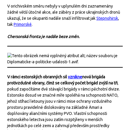
V orichivském směru nebyly v uplynulém dni zaznamenány
žádné větší útočné akce, ale záběry z práce ukrajinských dronů
ukazují, že se okupanti nadále snaží infiltrovat jak
Stepnohirsk
,
tak
Primorské
.
Chersonská fronta je nadále beze změn.
V rámci estonských obranných sil
vznikne
nová brigáda
protivzdušné obrany, čímž se celkový počet brigád zvýší na tři
,
pokud započítáme dvě stávající brigády v rámci pěchotní divize.
Estonsko dosud ve značné míře spoléhá na schopnosti NATO,
jehož stíhací letouny jsou v rámci mise ochrany vzdušného
prostoru pravidelně dislokovány na základně Ämari a
doplňovány aliančními systémy PVO. Vlastní schopnosti
estonského letectva jsou zatím rozptýleny v menších
jednotkách po celé zemi a zahrnují především prostředky