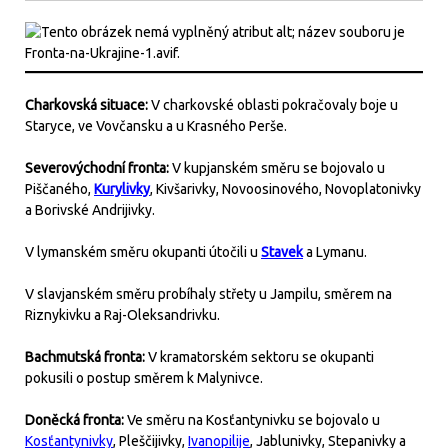
Charkovská situace:
V charkovské oblasti pokračovaly boje u
Staryce, ve Vovčansku a u Krasného Perše.
Severovýchodní fronta:
V kupjanském směru se bojovalo u
Piščaného,
Kurylivky
, Kivšarivky, Novoosinového, Novoplatonivky
a Borivské Andrijivky.
V lymanském směru okupanti útočili u
Stavek
a Lymanu.
V slavjanském směru probíhaly střety u Jampilu, směrem na
Riznykivku a Raj-Oleksandrivku.
Bachmutská fronta:
V kramatorském sektoru se okupanti
pokusili o postup směrem k Malynivce.
Doněcká fronta:
Ve směru na Kosťantynivku se bojovalo u
Kosťantynivky
, Pleščijivky,
Ivanopilije
, Jablunivky, Stepanivky a