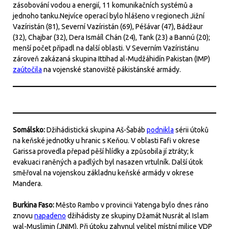
zásobování vodou a energií, 11 komunikačních systémů a
jednoho tanku.Nejvíce operací bylo hlášeno v regionech Jižní
Vazíristán (81), Severní Vazíristán (69), Péšávar (47), Bádžaur
(32), Chajbar (32), Dera Ismáíl Chán (24), Tank (23) a Bannú (20);
menší počet připadl na další oblasti. V Severním Vazíristánu
zároveň zakázaná skupina Ittihad al-Mudžáhidín Pakistan (IMP)
zaútočila
na vojenské stanoviště pákistánské armády.
Somálsko:
Džihádistická skupina Aš-Šabáb
podnikla
sérii útoků
na keňské jednotky u hranic s Keňou. V oblasti Fafi v okrese
Garissa provedla přepad pěší hlídky a způsobila jí ztráty; k
evakuaci raněných a padlých byl nasazen vrtulník. Další útok
směřoval na vojenskou základnu keňské armády v okrese
Mandera.
Burkina Faso:
Město Rambo v provincii Yatenga bylo dnes ráno
znovu
napadeno
džihádisty ze skupiny Džamát Nusrát al Islam
wal-Muslimin (JNIM). Při útoku zahynul velitel místní milice VDP