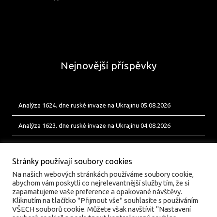
Nejnovější příspěvky
Analýza 1624. dne ruské invaze na Ukrajinu 05.08.2026
Analýza 1623. dne ruské invaze na Ukrajinu 04.08.2026
Analýza 1622. dne ruské invaze na Ukrajinu 03.08.2026
Stránky používají soubory cookies
Na našich webových stránkách používáme soubory cookie,
abychom vám poskytli co nejrelevantnější služby tím, že si
zapamatujeme vaše preference a opakované návštěvy.
Kliknutím na tlačítko "Přijmout vše" souhlasíte s používáním
VŠECH souborů cookie. Můžete však navštívit "Nastavení