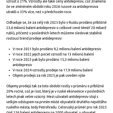
vzrůst o 21%. Vzrostly ale také ceny antidepresiv, což znamená
že ve zmíněném období roku 2026 rusové za antidepresiva
utratili o 33% více, než v předchozím roce.
Odhaduje se, že za celý rok 2025 bylo v Rusku prodáno přibližně
23,6 milionů balení antidepresiv o celkové ceně téměř 20 miliard
rublů, přičemž v posledních letech můžeme sledovat stabilně
rostoucí trend prodeje antidepresiv:
V roce 2021 bylo prodáno 9,2 milionu balení antidepresiv
V roce 2022 jejich počet vzrostl na 13 milionů balení
V roce 2023 pak bylo prodáno 15,3 milionu balení
antidepresiv
V roce 2024 vzrostly prodeje na 17,9 milionu balení
Objem prodejů za rok 2025 je pak uveden výše
Objemy prodejů tak za toto období rostly v průměru o přibližně
20% ročně, což je růst, který je v ruské ekonomice v posledních
letech jinak velmi vzácný. Mezi uživateli antidepresiv stojí s
velkým odstupem na prvním místě obyvatelé druhého největšího
ruského města, tedy Petrohradu. Celoruský průměr pro rok 2025
činil 156 balení antidepresiv na 1000 obyvatel, u obyvatel