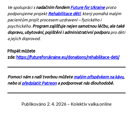
Ve spolupráci s
nadačním fondem
Future for Ukraine
proto
podporujeme projekt
Rehabilitace dětí
, který pomáhá malým
pacientům projít procesem uzdravení – fyzického i
psychického.
Program zajišťuje nejen samotnou léčbu, ale také
dopravu, ubytování, pojištění i administrativní podporu
pro děti
a jejich doprovod.
Přispět můžete
zde:
https://futureforukraine.eu/donations/rehabilitace-deti/
Pomoci nám s naší tvorbou můžete
malým příspěvkem na kávu
,
nebo si
předplatit Patreon
a podporovat nás dlouhodobě.
Publikováno
2. 4. 2026
–
Kolektiv valka.online