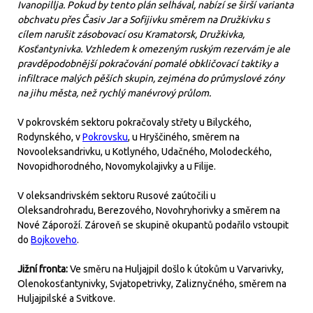
Ivanopillja. Pokud by tento plán selhával, nabízí se širší varianta
obchvatu přes Časiv Jar a Sofijivku směrem na Družkivku s
cílem narušit zásobovací osu Kramatorsk, Družkivka,
Kosťantynivka. Vzhledem k omezeným ruským rezervám je ale
pravděpodobnější pokračování pomalé obkličovací taktiky a
infiltrace malých pěších skupin, zejména do průmyslové zóny
na jihu města, než rychlý manévrový průlom.
V pokrovském sektoru pokračovaly střety u Bilyckého,
Rodynského, v
Pokrovsku
, u Hryščiného, směrem na
Novooleksandrivku, u Kotlyného, Udačného, Molodeckého,
Novopidhorodného, Novomykolajivky a u Filije.
V oleksandrivském sektoru Rusové zaútočili u
Oleksandrohradu, Berezového, Novohryhorivky a směrem na
Nové Záporoží. Zároveň se skupině okupantů podařilo vstoupit
do
Bojkoveho
.
Jižní fronta:
Ve směru na Huljajpil došlo k útokům u Varvarivky,
Olenokosťantynivky, Svjatopetrivky, Zaliznyčného, směrem na
Huljajpilské a Svitkove.