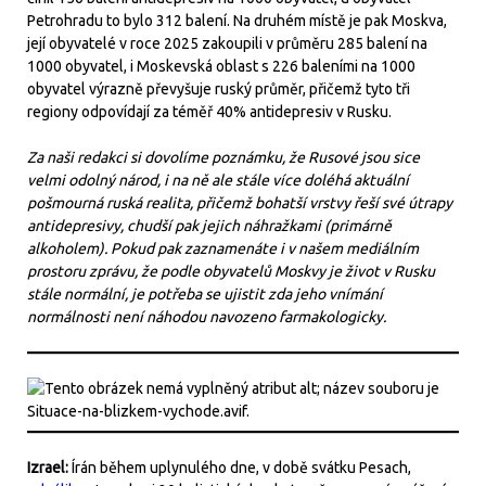
Petrohradu to bylo 312 balení. Na druhém místě je pak Moskva,
její obyvatelé v roce 2025 zakoupili v průměru 285 balení na
1000 obyvatel, i Moskevská oblast s 226 baleními na 1000
obyvatel výrazně převyšuje ruský průměr, přičemž tyto tři
regiony odpovídají za téměř 40% antidepresiv v Rusku.
Za naši redakci si dovolíme poznámku, že Rusové jsou sice
velmi odolný národ, i na ně ale stále více doléhá aktuální
pošmourná ruská realita, přičemž bohatší vrstvy řeší své útrapy
antidepresivy, chudší pak jejich náhražkami (primárně
alkoholem). Pokud pak zaznamenáte i v našem mediálním
prostoru zprávu, že podle obyvatelů Moskvy je život v Rusku
stále normální, je potřeba se ujistit zda jeho vnímání
normálnosti není náhodou navozeno farmakologicky.
Izrael:
Írán během uplynulého dne, v době svátku Pesach,