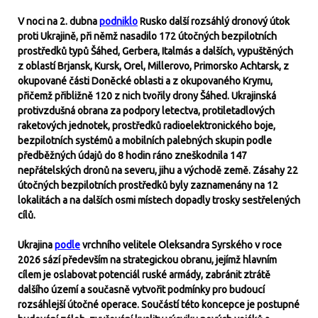
V noci na 2. dubna
podniklo
Rusko další rozsáhlý dronový útok
proti Ukrajině, při němž nasadilo 172 útočných bezpilotních
prostředků typů Šáhed, Gerbera, Italmás a dalších, vypuštěných
z oblastí Brjansk, Kursk, Orel, Millerovo, Primorsko Achtarsk, z
okupované části Doněcké oblasti a z okupovaného Krymu,
přičemž přibližně 120 z nich tvořily drony Šáhed. Ukrajinská
protivzdušná obrana za podpory letectva, protiletadlových
raketových jednotek, prostředků radioelektronického boje,
bezpilotních systémů a mobilních palebných skupin podle
předběžných údajů do 8 hodin ráno zneškodnila 147
nepřátelských dronů na severu, jihu a východě země. Zásahy 22
útočných bezpilotních prostředků byly zaznamenány na 12
lokalitách a na dalších osmi místech dopadly trosky sestřelených
cílů.
Ukrajina
podle
vrchního velitele Oleksandra Syrského v roce
2026 sází především na strategickou obranu, jejímž hlavním
cílem je oslabovat potenciál ruské armády, zabránit ztrátě
dalšího území a současně vytvořit podmínky pro budoucí
rozsáhlejší útočné operace. Součástí této koncepce je postupné