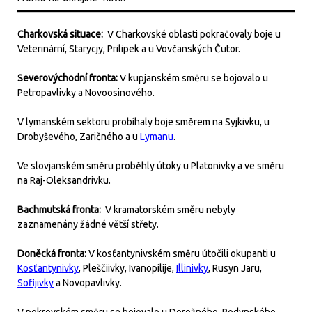
Charkovská situace:
V Charkovské oblasti pokračovaly boje u
Veterinární, Starycjy, Prilipek a u Vovčanských Čutor.
Severovýchodní fronta:
V kupjanském směru se bojovalo u
Petropavlivky a Novoosinového.
V lymanském sektoru probíhaly boje směrem na Syjkivku, u
Drobyševého, Zaričného a u
Lymanu
.
Ve slovjanském směru proběhly útoky u Platonivky a ve směru
na Raj-Oleksandrivku.
Bachmutská fronta:
V kramatorském směru nebyly
zaznamenány žádné větší střety.
Doněcká fronta:
V kosťantynivském směru útočili okupanti u
Kosťantynivky
, Pleščiivky, Ivanopilije,
Illinivky
, Rusyn Jaru,
Sofijivky
a Novopavlivky.