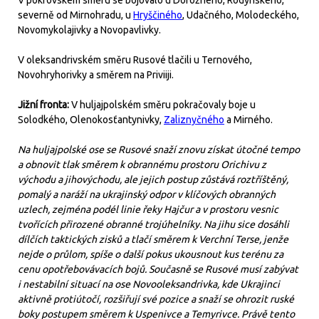
V pokrovském směru se bojovalo u Dorožného, Rodynského,
severně od Mirnohradu, u
Hryščiného
, Udačného, Molodeckého,
Novomykolajivky a Novopavlivky.
V oleksandrivském směru Rusové tlačili u Ternového,
Novohryhorivky a směrem na Priviiji.
Jižní fronta:
V huljajpolském směru pokračovaly boje u
Solodkého, Olenokosťantynivky,
Zaliznyčného
a Mirného.
Na huljajpolské ose se Rusové snaží znovu získat útočné tempo
a obnovit tlak směrem k obrannému prostoru Orichivu z
východu a jihovýchodu, ale jejich postup zůstává roztříštěný,
pomalý a naráží na ukrajinský odpor v klíčových obranných
uzlech, zejména podél linie řeky Hajčur a v prostoru vesnic
tvořících přirozené obranné trojúhelníky. Na jihu sice dosáhli
dílčích taktických zisků a tlačí směrem k Verchní Terse, jenže
nejde o průlom, spíše o další pokus ukousnout kus terénu za
cenu opotřebovávacích bojů. Současně se Rusové musí zabývat
i nestabilní situací na ose Novooleksandrivka, kde Ukrajinci
aktivně protiútočí, rozšiřují své pozice a snaží se ohrozit ruské
boky postupem směrem k Uspenivce a Temyrivce. Právě tento