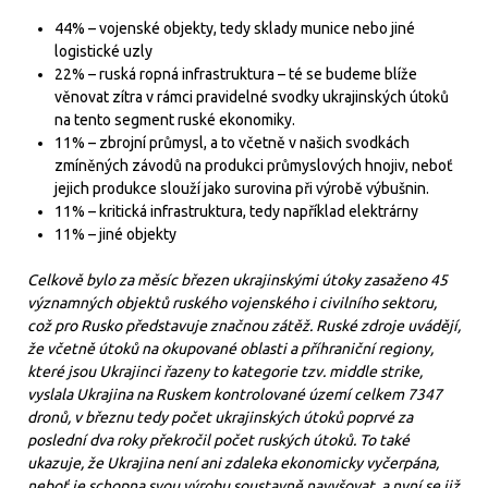
44% – vojenské objekty, tedy sklady munice nebo jiné
logistické uzly
22% – ruská ropná infrastruktura – té se budeme blíže
věnovat zítra v rámci pravidelné svodky ukrajinských útoků
na tento segment ruské ekonomiky.
11% – zbrojní průmysl, a to včetně v našich svodkách
zmíněných závodů na produkci průmyslových hnojiv, neboť
jejich produkce slouží jako surovina při výrobě výbušnin.
11% – kritická infrastruktura, tedy například elektrárny
11% – jiné objekty
Celkově bylo za měsíc březen ukrajinskými útoky zasaženo 45
významných objektů ruského vojenského i civilního sektoru,
což pro Rusko představuje značnou zátěž. Ruské zdroje uvádějí,
že včetně útoků na okupované oblasti a příhraniční regiony,
které jsou Ukrajinci řazeny to kategorie tzv. middle strike,
vyslala Ukrajina na Ruskem kontrolované území celkem 7347
dronů, v březnu tedy počet ukrajinských útoků poprvé za
poslední dva roky překročil počet ruských útoků. To také
ukazuje, že Ukrajina není ani zdaleka ekonomicky vyčerpána,
neboť je schopna svou výrobu soustavně navyšovat, a nyní se již