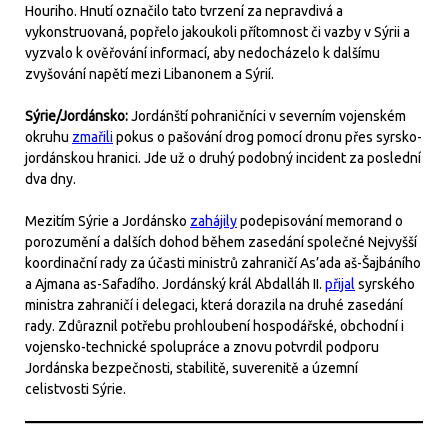
Houriho. Hnutí označilo tato tvrzení za nepravdivá a
vykonstruovaná, popřelo jakoukoli přítomnost či vazby v Sýrii a
vyzvalo k ověřování informací, aby nedocházelo k dalšímu
zvyšování napětí mezi Libanonem a Sýrií.
Sýrie/Jordánsko:
Jordánští pohraničníci v severním vojenském
okruhu
zmařili
pokus o pašování drog pomocí dronu přes syrsko-
jordánskou hranici. Jde už o druhý podobný incident za poslední
dva dny.
Mezitím Sýrie a Jordánsko
zahájily
podepisování memorand o
porozumění a dalších dohod během zasedání společné Nejvyšší
koordinační rady za účasti ministrů zahraničí As’ada aš-Šajbáního
a Ajmana as-Safadího. Jordánský král Abdalláh II.
přijal
syrského
ministra zahraničí i delegaci, která dorazila na druhé zasedání
rady. Zdůraznil potřebu prohloubení hospodářské, obchodní i
vojensko-technické spolupráce a znovu potvrdil podporu
Jordánska bezpečnosti, stabilitě, suverenitě a územní
celistvosti Sýrie.