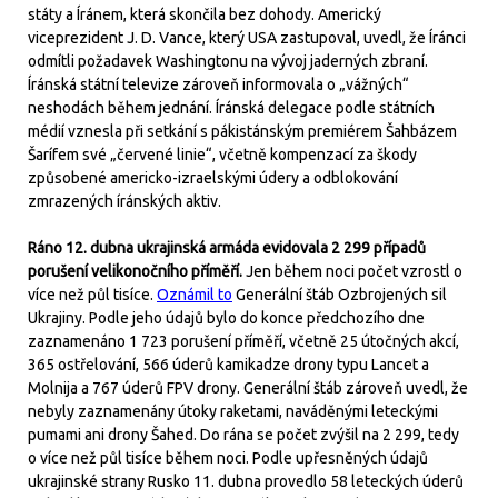
státy a Íránem, která skončila bez dohody. Americký
viceprezident J. D. Vance, který USA zastupoval, uvedl, že Íránci
odmítli požadavek Washingtonu na vývoj jaderných zbraní.
Íránská státní televize zároveň informovala o „vážných“
neshodách během jednání. Íránská delegace podle státních
médií vznesla při setkání s pákistánským premiérem Šahbázem
Šarífem své „červené linie“, včetně kompenzací za škody
způsobené americko-izraelskými údery a odblokování
zmrazených íránských aktiv.
Ráno 12. dubna ukrajinská armáda evidovala 2 299 případů
porušení velikonočního příměří.
Jen během noci počet vzrostl o
více než půl tisíce.
Oznámil to
Generální štáb Ozbrojených sil
Ukrajiny. Podle jeho údajů bylo do konce předchozího dne
zaznamenáno 1 723 porušení příměří, včetně 25 útočných akcí,
365 ostřelování, 566 úderů kamikadze drony typu Lancet a
Molnija a 767 úderů FPV drony. Generální štáb zároveň uvedl, že
nebyly zaznamenány útoky raketami, naváděnými leteckými
pumami ani drony Šahed. Do rána se počet zvýšil na 2 299, tedy
o více než půl tisíce během noci. Podle upřesněných údajů
ukrajinské strany Rusko 11. dubna provedlo 58 leteckých úderů