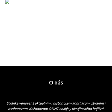
O nás
Stránka věnovaná aktuálním i historickým konfliktům, zbraním i
osobnostem. Každodenní OSINT analýzy ukrajinského bojiště.