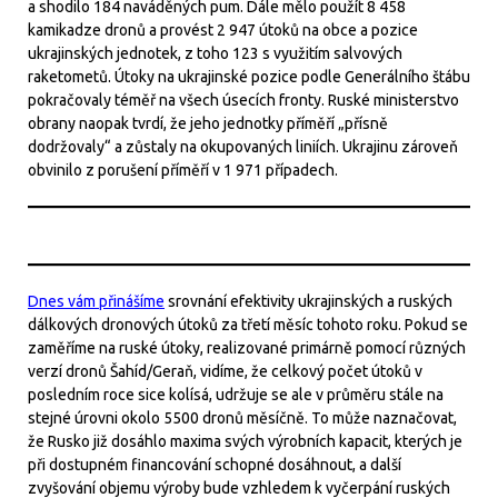
a shodilo 184 naváděných pum. Dále mělo použít 8 458
kamikadze dronů a provést 2 947 útoků na obce a pozice
ukrajinských jednotek, z toho 123 s využitím salvových
raketometů. Útoky na ukrajinské pozice podle Generálního štábu
pokračovaly téměř na všech úsecích fronty. Ruské ministerstvo
obrany naopak tvrdí, že jeho jednotky příměří „přísně
dodržovaly“ a zůstaly na okupovaných liniích. Ukrajinu zároveň
obvinilo z porušení příměří v 1 971 případech.
Dnes vám přinášíme
srovnání efektivity ukrajinských a ruských
dálkových dronových útoků za třetí měsíc tohoto roku. Pokud se
zaměříme na ruské útoky, realizované primárně pomocí různých
verzí dronů Šahíd/Geraň, vidíme, že celkový počet útoků v
posledním roce sice kolísá, udržuje se ale v průměru stále na
stejné úrovni okolo 5500 dronů měsíčně. To může naznačovat,
že Rusko již dosáhlo maxima svých výrobních kapacit, kterých je
při dostupném financování schopné dosáhnout, a další
zvyšování objemu výroby bude vzhledem k vyčerpání ruských