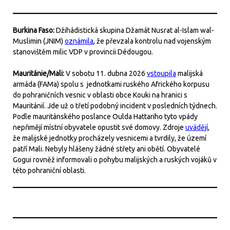
Burkina Faso:
Džihádistická skupina Džamát Nusrat al-Islam wal-
Muslimin (JNIM)
oznámila
, že převzala kontrolu nad vojenským
stanovištěm milic VDP v provincii Dédougou.
Mauritánie/Mali:
V sobotu 11. dubna 2026
vstoupila
malijská
armáda (FAMa) spolu s jednotkami ruského Afrického korpusu
do pohraničních vesnic v oblasti obce Kouki na hranici s
Mauritánií. Jde už o třetí podobný incident v posledních týdnech.
Podle mauritánského poslance Oulda Hattariho tyto vpády
nepřimějí místní obyvatele opustit své domovy. Zdroje
uvádějí
,
že malijské jednotky procházely vesnicemi a tvrdily, že území
patří Mali. Nebyly hlášeny žádné střety ani obětí. Obyvatelé
Gogui rovněž informovali o pohybu malijských a ruských vojáků v
této pohraniční oblasti.