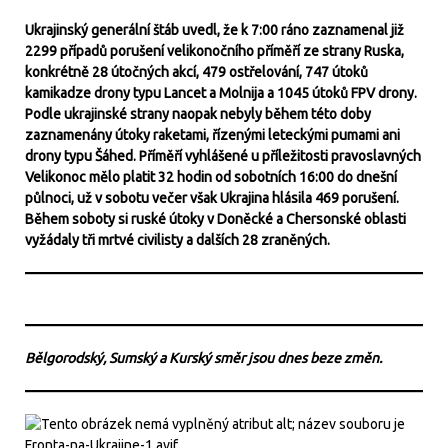
Ukrajinský generální štáb uvedl, že k 7:00 ráno zaznamenal již
2299 případů porušení velikonočního příměří ze strany Ruska,
konkrétně 28 útočných akcí, 479 ostřelování, 747 útoků
kamikadze drony typu Lancet a Molnija a 1045 útoků FPV drony.
Podle ukrajinské strany naopak nebyly během této doby
zaznamenány útoky raketami, řízenými leteckými pumami ani
drony typu Šáhed. Příměří vyhlášené u příležitosti pravoslavných
Velikonoc mělo platit 32 hodin od sobotních 16:00 do dnešní
půlnoci, už v sobotu večer však Ukrajina hlásila 469 porušení.
Během soboty si ruské útoky v Doněcké a Chersonské oblasti
vyžádaly tři mrtvé civilisty a dalších 28 zraněných.
Bělgorodský, Sumský a Kurský směr jsou dnes beze změn.