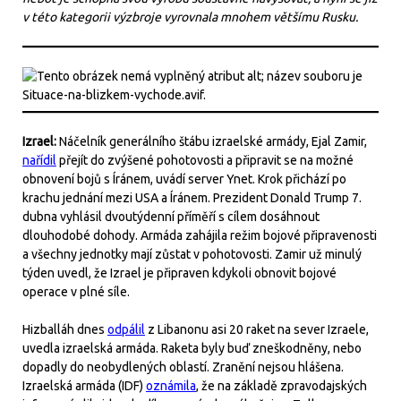
v této kategorii výzbroje vyrovnala mnohem většímu Rusku.
Izrael:
Náčelník generálního štábu izraelské armády, Ejal Zamir,
nařídil
přejít do zvýšené pohotovosti a připravit se na možné
obnovení bojů s Íránem, uvádí server Ynet. Krok přichází po
krachu jednání mezi USA a Íránem. Prezident Donald Trump 7.
dubna vyhlásil dvoutýdenní příměří s cílem dosáhnout
dlouhodobé dohody. Armáda zahájila režim bojové připravenosti
a všechny jednotky mají zůstat v pohotovosti. Zamir už minulý
týden uvedl, že Izrael je připraven kdykoli obnovit bojové
operace v plné síle.
Hizballáh dnes
odpálil
z Libanonu asi 20 raket na sever Izraele,
uvedla izraelská armáda. Raketa byly buď zneškodněny, nebo
dopadly do neobydlených oblastí. Zranění nejsou hlášena.
Izraelská armáda (IDF)
oznámila
, že na základě zpravodajských