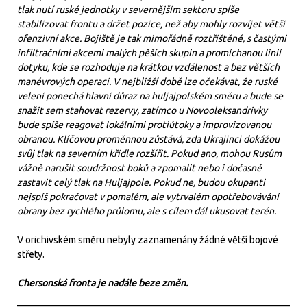
tlak nutí ruské jednotky v severnějším sektoru spíše
stabilizovat frontu a držet pozice, než aby mohly rozvíjet větší
ofenzivní akce. Bojiště je tak mimořádně roztříštěné, s častými
infiltračními akcemi malých pěších skupin a promíchanou linií
dotyku, kde se rozhoduje na krátkou vzdálenost a bez větších
manévrových operací. V nejbližší době lze očekávat, že ruské
velení ponechá hlavní důraz na huljajpolském směru a bude se
snažit sem stahovat rezervy, zatímco u Novooleksandrivky
bude spíše reagovat lokálními protiútoky a improvizovanou
obranou. Klíčovou proměnnou zůstává, zda Ukrajinci dokážou
svůj tlak na severním křídle rozšířit. Pokud ano, mohou Rusům
vážně narušit soudržnost boků a zpomalit nebo i dočasně
zastavit celý tlak na Huljajpole. Pokud ne, budou okupanti
nejspíš pokračovat v pomalém, ale vytrvalém opotřebovávání
obrany bez rychlého průlomu, ale s cílem dál ukusovat terén.
V orichivském směru nebyly zaznamenány žádné větší bojové
střety.
Chersonská fronta je nadále beze změn.