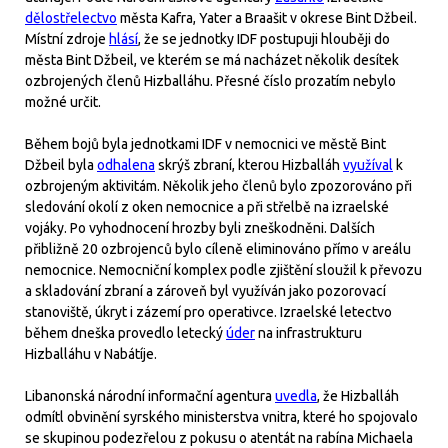
dělostřelectvo
města Kafra, Yater a Braašit v okrese Bint Džbeil.
Místní zdroje
hlásí
, že se jednotky IDF postupuji hlouběji do
města Bint Džbeil, ve kterém se má nacházet několik desítek
ozbrojených členů Hizballáhu. Přesné číslo prozatím nebylo
možné určit.
Během bojů byla jednotkami IDF v nemocnici ve městě Bint
Džbeil byla
odhalena
skrýš zbraní, kterou Hizballáh
využíval
k
ozbrojeným aktivitám. Několik jeho členů bylo zpozorováno při
sledování okolí z oken nemocnice a při střelbě na izraelské
vojáky. Po vyhodnocení hrozby byli zneškodněni. Dalších
přibližně 20 ozbrojenců bylo cíleně eliminováno přímo v areálu
nemocnice. Nemocniční komplex podle zjištění sloužil k převozu
a skladování zbraní a zároveň byl využíván jako pozorovací
stanoviště, úkryt i zázemí pro operativce. Izraelské letectvo
během dneška provedlo letecký
úder
na infrastrukturu
Hizballáhu v Nabátíje.
Libanonská národní informační agentura
uvedla
, že Hizballáh
odmítl obvinění syrského ministerstva vnitra, které ho spojovalo
se skupinou podezřelou z pokusu o atentát na rabína Michaela