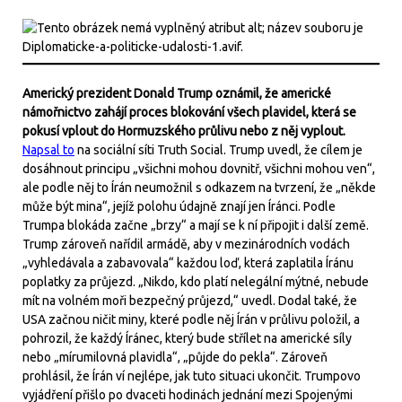
Americký prezident Donald Trump oznámil, že americké
námořnictvo zahájí proces blokování všech plavidel, která se
pokusí vplout do Hormuzského průlivu nebo z něj vyplout.
Napsal to
na sociální síti Truth Social. Trump uvedl, že cílem je
dosáhnout principu „všichni mohou dovnitř, všichni mohou ven“,
ale podle něj to Írán neumožnil s odkazem na tvrzení, že „někde
může být mina“, jejíž polohu údajně znají jen Íránci. Podle
Trumpa blokáda začne „brzy“ a mají se k ní připojit i další země.
Trump zároveň nařídil armádě, aby v mezinárodních vodách
„vyhledávala a zabavovala“ každou loď, která zaplatila Íránu
poplatky za průjezd. „Nikdo, kdo platí nelegální mýtné, nebude
mít na volném moři bezpečný průjezd,“ uvedl. Dodal také, že
USA začnou ničit miny, které podle něj Írán v průlivu položil, a
pohrozil, že každý Íránec, který bude střílet na americké síly
nebo „mírumilovná plavidla“, „půjde do pekla“. Zároveň
prohlásil, že Írán ví nejlépe, jak tuto situaci ukončit. Trumpovo
vyjádření přišlo po dvaceti hodinách jednání mezi Spojenými