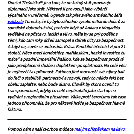
Dnešní Třešnička™ je o tom, že ne každý stát provozuje
diplomacii jako stát. Některé ji provozují jako výběrčí
výpalného v uniformě. Uganda tak přes svého armádního šéfa
vzkázala
Turecku, že by bylo záhodno vysolit miliardu dolarů za
somálské dobrodružství, protože když už Ankara v Mogadišu
vydělává na přístavu, letišti a vlivu, měla by se prý podělit s
těmi, kdo tam roky drželi samopal a sbírali účty za bezpečnost.
A když ne, zavře se ambasáda. Krása. Feudální účetnictví pro 21.
století. Něco mezi kondotiéry, mafiánským „hezké investice tu
máte“ a pozdní imperiální fraškou, kde se bezpečnost prodává
jako předplacená služba s doplatkem po splatnosti. Na celé věci
je nejhezčí ta upřímnost. Zatímco jiné mocnosti své zájmy balí
do řečí o stabilitě, partnerství a rozvoji, tady to někdo řekl bez
obalu: zaplaťte, nebo bude dusno. Člověk by skoro ocenil tu
transparentnost, kdyby to celé nepůsobilo jako startup na
vydírání s regionálním přesahem. Válka proti terorismu tak zase
jednou připomněla, že pro některé hráče je bezpečnost hlavně
faktura.
Pomoci nám s naší tvorbou můžete
malým příspěvkem na kávu
,