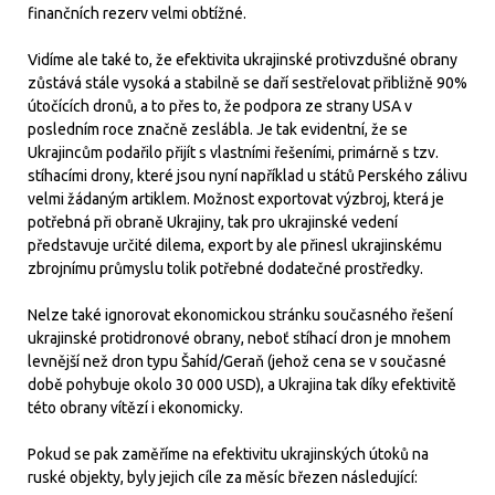
finančních rezerv velmi obtížné.
Vidíme ale také to, že efektivita ukrajinské protivzdušné obrany
zůstává stále vysoká a stabilně se daří sestřelovat přibližně 90%
útočících dronů, a to přes to, že podpora ze strany USA v
posledním roce značně zeslábla. Je tak evidentní, že se
Ukrajincům podařilo přijít s vlastními řešeními, primárně s tzv.
stíhacími drony, které jsou nyní například u států Perského zálivu
velmi žádaným artiklem. Možnost exportovat výzbroj, která je
potřebná při obraně Ukrajiny, tak pro ukrajinské vedení
představuje určité dilema, export by ale přinesl ukrajinskému
zbrojnímu průmyslu tolik potřebné dodatečné prostředky.
Nelze také ignorovat ekonomickou stránku současného řešení
ukrajinské protidronové obrany, neboť stíhací dron je mnohem
levnější než dron typu Šahíd/Geraň (jehož cena se v současné
době pohybuje okolo 30 000 USD), a Ukrajina tak díky efektivitě
této obrany vítězí i ekonomicky.
Pokud se pak zaměříme na efektivitu ukrajinských útoků na
ruské objekty, byly jejich cíle za měsíc březen následující: