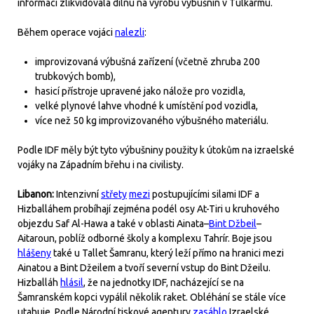
informací zlikvidovala dílnu na výrobu výbušnin v Tulkarmu.
Během operace vojáci
nalezli
:
improvizovaná výbušná zařízení (včetně zhruba 200
trubkových bomb),
hasicí přístroje upravené jako nálože pro vozidla,
velké plynové lahve vhodné k umístění pod vozidla,
více než 50 kg improvizovaného výbušného materiálu.
Podle IDF měly být tyto výbušniny použity k útokům na izraelské
vojáky na Západním břehu i na civilisty.
Libanon:
Intenzivní
střety
mezi
postupujícími silami IDF a
Hizballáhem probíhají zejména podél osy At-Tiri u kruhového
objezdu Saf Al-Hawa a také v oblasti Ainata–
Bint Džbeil
–
Aitaroun, poblíž odborné školy a komplexu Tahrír. Boje jsou
hlášeny
také u Tallet Šamranu, který leží přímo na hranici mezi
Ainatou a Bint Džeilem a tvoří severní vstup do Bint Džeilu.
Hizballáh
hlásil
, že na jednotky IDF, nacházející se na
Šamranském kopci vypálil několik raket. Obléhání se stále více
utahuje. Podle Národní tiskové agentury
zasáhlo
Izraelské