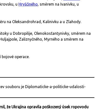
krovsku, u
Hryščiného
, směrem na Ivanivku, u
měru na Oleksandrohrad, Kalinivku a u Zlahody.
útoky u Dobropilije, Olenokosťantynivky, směrem na
u Huljajpole, Zaliznyčného, Myrného a směrem na
 bojové operace.
mil, že Ukrajina opravila poškozený úsek ropovodu