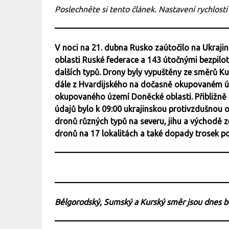
Poslechněte si tento článek. Nastavení rychlosti
V noci na 21. dubna Rusko zaútočilo na Ukraji
oblasti Ruské federace a 143 útočnými bezpilot
dalších typů. Drony byly vypuštěny ze směrů Ku
dále z Hvardijského na dočasně okupovaném ú
okupovaného území Doněcké oblasti. Přibližně 
údajů bylo k 09:00 ukrajinskou protivzdušnou 
dronů různých typů na severu, jihu a východě
dronů na 17 lokalitách a také dopady trosek po
Bělgorodský, Sumský a Kurský směr jsou dnes 