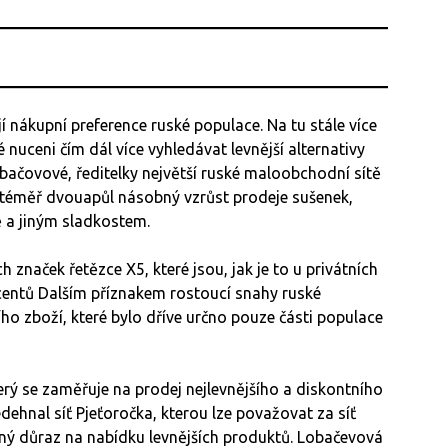
ejí nákupní preference ruské populace. Na tu stále více
nuceni čím dál více vyhledávat levnější alternativy
bačovové, ředitelky největší ruské maloobchodní sítě
 téměř dvouapůl násobný vzrůst prodeje sušenek,
dě a jiným sladkostem.
h značek řetězce X5, které jsou, jak je to u privátních
ucentů Dalším příznakem rostoucí snahy ruské
ho zboží, které bylo dříve určno pouze části populace
terý se zaměřuje na prodej nejlevnějšího a diskontního
dehnal síť Pjeťoročka, kterou lze považovat za síť
trný důraz na nabídku levnějších produktů. Lobačevová