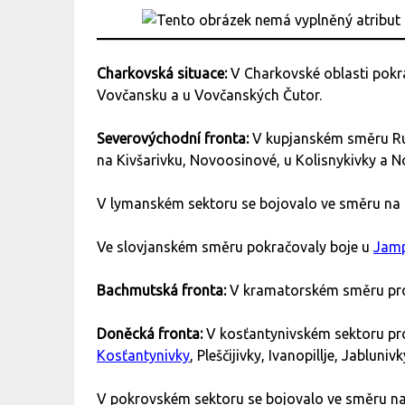
Charkovská situace:
V Charkovské oblasti pokra
Vovčansku a u Vovčanských Čutor.
Severovýchodní fronta:
V kupjanském směru Rus
na Kivšarivku, Novoosinové, u Kolisnykivky a No
V lymanském sektoru se bojovalo ve směru na 
Ve slovjanském směru pokračovaly boje u
Jamp
Bachmutská fronta:
V kramatorském směru prob
Doněcká fronta:
V kosťantynivském sektoru pr
Kosťantynivky
, Pleščijivky, Ivanopillje, Jablunivky
V pokrovském sektoru se bojovalo ve směru na 