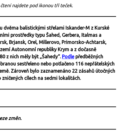
 čtení najdete pod ikonou tří teček.
nu dvěma balistickými střelami Iskander-M z Kurské
ními prostředky typu Šahed, Gerbera, Italmas a
rsk, Brjansk, Orel, Millerovo, Primorsko-Achtarsk,
zemí Autonomní republiky Krym a z dočasně
80 z nich měly být „Šahedy“.
Podle
předběžných
obranou sestřeleno nebo potlačeno 116 nepřátelských
 země. Zároveň bylo zaznamenáno 22 zásahů útočných
 zničených cílech na sedmi lokalitách.
beze změn.