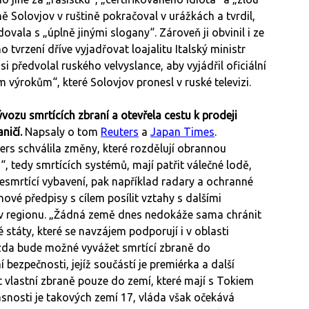
ě Solovjov v ruštině pokračoval v urážkách a tvrdil,
dovala s „úplně jinými slogany“. Zároveň ji obvinil i ze
tvrzení dříve vyjadřovat loajalitu Italský ministr
si předvolal ruského velvyslance, aby vyjádřil oficiální
výrokům“, které Solovjov pronesl v ruské televizi.
ozu smrtících zbraní a otevřela cestu k prodeji
ničí.
Napsaly o tom
Reuters
a
Japan Times
.
rs schválila změny, které rozdělují obrannou
, tedy smrtících systémů, mají patřit válečné lodě,
nesmrtící vybavení, pak například radary a ochranné
nové předpisy s cílem posílit vztahy s dalšími
y v regionu. „Žádná země dnes nedokáže sama chránit
 státy, které se navzájem podporují i v oblasti
 zda bude možné vyvážet smrtící zbraně do
ezpečnosti, jejíž součástí je premiérka a další
 vlastní zbraně pouze do zemí, které mají s Tokiem
snosti je takových zemí 17, vláda však očekává