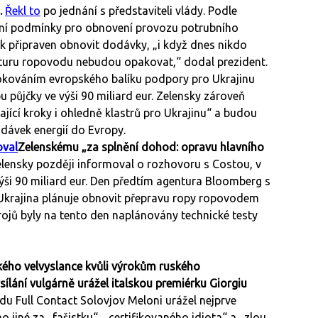
.
Řekl to
po jednání s představiteli vlády. Podle
kladní podmínky pro obnovení provozu potrubního
ak připraven obnovit dodávky, „i když dnes nikdo
ukturu ropovodu nebudou opakovat,“ dodal prezident.
lokováním evropského balíku podpory pro Ukrajinu
půjčky ve výši 90 miliard eur. Zelensky zároveň
ající kroky i ohledně klastrů pro Ukrajinu“ a budou
odávek energií do Evropy.
val
Zelenskému „za splnění dohod: opravu hlavního
lensky později informoval o rozhovoru s Costou, v
ýši 90 miliard eur. Den předtím agentura Bloomberg s
Ukrajina plánuje obnovit přepravu ropy ropovodem
ojů byly na tento den naplánovány technické testy
ského velvyslance kvůli výrokům ruského
ílání vulgárně urážel italskou premiérku Giorgiu
u Full Contact Solovjov Meloni urážel nejprve
o jiné za „fašistku“, „certifikovaného idiota“ a „zlou