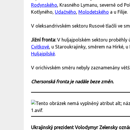
Rodynského
, Krasného Lymanu, severně od Po
Kotlyného,
Udačného
,
Molodetského
a u Filije.
V oleksandrivském sektoru Rusové tlačili ve s
Jižní fronta:
V huljajpolském sektoru proběhly 
Cvitkové
, u Staroukrajinky, směrem na Hirké, 
Huljajpilské
.
V orichivském směru nebyly zaznamenány větší
Chersonská fronta je nadále beze změn.
Ukrajinský prezident Volodymyr Zelensky ozná