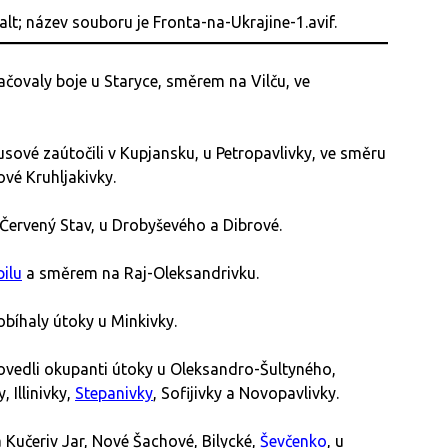
čovaly boje u Staryce, směrem na Vilču, ve
ové zaútočili v Kupjansku, u Petropavlivky, ve směru
vé Kruhljakivky.
Červený Stav, u Drobyševého a Dibrové.
ilu
a směrem na Raj-Oleksandrivku.
íhaly útoky u Minkivky.
ovedli okupanti útoky u Oleksandro-Šultyného,
, Illinivky,
Stepanivky
, Sofijivky a Novopavlivky.
Kučeriv Jar, Nové Šachové, Bilycké,
Ševčenko
, u