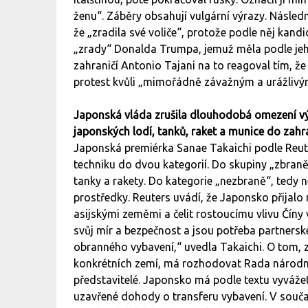
ženu“. Záběry obsahují vulgární výrazy. Následn
že „zradila své voliče“, protože podle něj kandi
„zrady“ Donalda Trumpa, jemuž měla podle jeho 
zahraničí Antonio Tajani na to reagoval tím, že 
protest kvůli „mimořádně závažným a urážlivým 
Japonská vláda zrušila dlouhodobá omezení výv
japonských lodí, tanků, raket a munice do zahra
Japonská premiérka Sanae Takaichi podle Reute
techniku do dvou kategorií. Do skupiny „zbraně“
tanky a rakety. Do kategorie „nezbraně“, tedy 
prostředky. Reuters uvádí, že Japonsko přijalo 
asijskými zeměmi a čelit rostoucímu vlivu Čín
svůj mír a bezpečnost a jsou potřeba partnerské
obranného vybavení,“ uvedla Takaichi. O tom,
konkrétních zemí, má rozhodovat Rada národní b
představitelé. Japonsko má podle textu vyvážet
uzavřené dohody o transferu vybavení. V souča