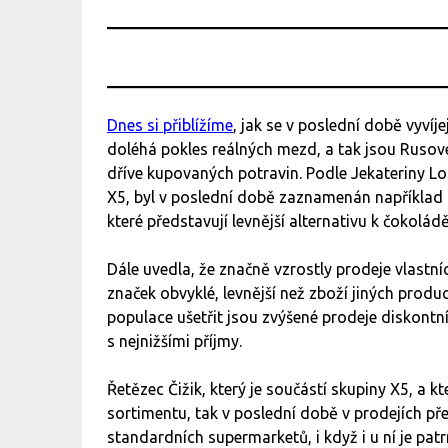
Dnes si přiblížíme
, jak se v poslední době vyvíj
doléhá pokles reálných mezd, a tak jsou Rusové 
dříve kupovaných potravin. Podle Jekateriny Lo
X5, byl v poslední době zaznamenán například
které představují levnější alternativu k čokolá
Dále uvedla, že značně vzrostly prodeje vlastníc
značek obvyklé, levnější než zboží jiných prod
populace ušetřit jsou zvýšené prodeje diskontní
s nejnižšími příjmy.
Řetězec Čižik, který je součástí skupiny X5, a k
sortimentu, tak v poslední době v prodejích pře
standardních supermarketů, i když i u ní je pa