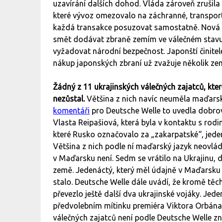
uzavírání dalších dohod. Vláda zároveň zrušila 
které vývoz omezovalo na záchranné, transpor
každá transakce posuzovat samostatně. Nová 
smět dodávat zbraně zemím ve válečném stavu.
vyžadovat národní bezpečnost. Japonští činitelé
nákup japonských zbraní už zvažuje několik zemí
Žádný z 11 ukrajinských válečných zajatců, kt
nezůstal.
Většina z nich navíc neuměla maďarsky
komentáři
pro Deutsche Welle to uvedla dobrov
Vlasta Reipašiová, která byla v kontaktu s rodi
které Rusko označovalo za „zakarpatské“, jede
Většina z nich podle ní maďarský jazyk neovlád
v Maďarsku není. Sedm se vrátilo na Ukrajinu, da
země. Jedenáctý, který měl údajně v Maďarsku z
stalo. Deutsche Welle dále uvádí, že kromě tě
převezlo ještě další dva ukrajinské vojáky. Jede
předvolebním mítinku premiéra Viktora Orbána,
válečných zajatců není podle Deutsche Welle z