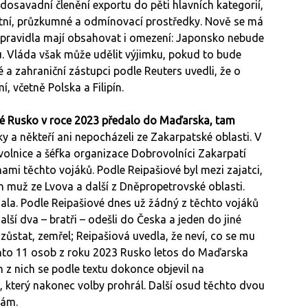
dosavadní členění exportu do pěti hlavních kategorií,
tní, průzkumné a odmínovací prostředky. Nově se má
pravidla mají obsahovat i omezení: Japonsko nebude
 Vláda však může udělit výjimku, pokud to bude
 a zahraniční zástupci podle Reuters uvedli, že o
, včetně Polska a Filipín.
eré Rusko v roce 2023 předalo do Maďarska, tam
 a někteří ani nepocházeli ze Zakarpatské oblasti. V
olnice a šéfka organizace Dobrovolníci Zakarpatí
nami těchto vojáků. Podle Reipašiové byl mezi zajatci,
n muž ze Lvova a další z Dněpropetrovské oblasti.
ala. Podle Reipašiové dnes už žádný z těchto vojáků
lší dva – bratři – odešli do Česka a jeden do jiné
ůstat, zemřel; Reipašiová uvedla, že neví, co se mu
chto 11 osob z roku 2023 Rusko letos do Maďarska
n z nich se podle textu dokonce objevil na
 který nakonec volby prohrál. Další osud těchto dvou
nám.