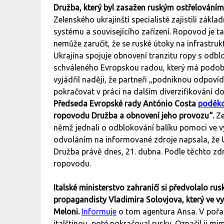
Družba, který byl zasažen ruským ostřelováním
Zelenského ukrajinští specialisté zajistili zá
systému a souvisejícího zařízení. Ropovod je t
nemůže zaručit, že se ruské útoky na infrastr
Ukrajina spojuje obnovení tranzitu ropy s odb
schváleného Evropskou radou, který má podobu 
vyjádřil naději, že partneři „podniknou odpovíd
pokračovat v práci na dalším diverzifikování d
Předseda Evropské rady António Costa
poděko
ropovodu Družba a obnovení jeho provozu“.
Ze
němž jednali o odblokování balíku pomoci ve v
odvoláním na informované zdroje napsala, že 
Družba právě dnes, 21. dubna. Podle těchto zdr
ropovodu.
Italské ministerstvo zahraničí si předvolalo ru
propagandisty Vladimira Solovjova, který ve vys
Meloni.
Informuje
o tom agentura Ansa. V pořad
italštinou, poté pokračoval rusky. Označil ji mim