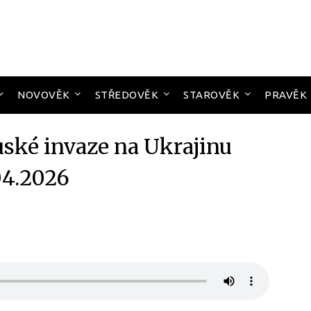
NOVOVĚK
STŘEDOVĚK
STAROVĚK
PRAVĚK
uské invaze na Ukrajinu
04.2026