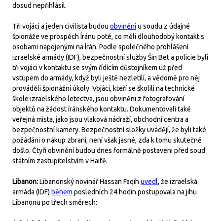
dosud nepřihlásil.
Tři vojáci a jeden civilista budou
obviněni
u soudu z údajné
špionáže ve prospěch Íránu poté, co měli dlouhodobý kontakt s
osobami napojenými na Írán. Podle společného prohlášení
izraelské armády (IDF), bezpečnostní služby Šin Bet a policie byli
tři vojáci v kontaktu se svým řídícím důstojníkem už před
vstupem do armády, když byli ještě nezletilí, a vědomě pro něj
prováděli špionážní úkoly. Vojáci, kteří se školili na technické
škole izraelského letectva, jsou obviněni z fotografování
objektů na žádost íránského kontaktu. Dokumentovali také
veřejná místa, jako jsou vlaková nádraží, obchodní centra a
bezpečnostní kamery. Bezpečnostní složky uvádějí, že byli také
požádáni o nákup zbraní, není však jasné, zda k tomu skutečně
došlo. Čtyři obvinění budou dnes formálně postaveni před soud
státním zastupitelstvím v Haifě.
Libanon:
Libanonský novinář Hassan Faqih
uvedl
, že izraelská
armáda (IDF)
během
posledních 24 hodin postupovala na jihu
Libanonu po třech směrech: