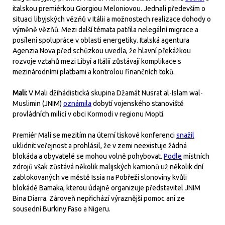
italskou premiérkou Giorgiou Meloniovou. Jednali především o
situaci libyjských vězňů v Itálii a možnostech realizace dohody o
výměně vězňů. Mezi další témata patřila nelegální migrace a
posílení spolupráce v oblasti energetiky. Italská agentura
Agenzia Nova před schůzkou uvedla, že hlavní překážkou
rozvoje vztahů mezi Libyí a Itálií zůstávají komplikace s
mezinárodními platbami a kontrolou finančních toků.
Mali:
V Mali džihádistická skupina Džamát Nusrat al-Islam wal-
Muslimin (JNIM)
oznámila
dobytí vojenského stanoviště
provládních milicí v obci Kormodi v regionu Mopti.
Premiér Mali se mezitím na úterní tiskové konferenci
snažil
uklidnit veřejnost a prohlásil, že v zemi neexistuje žádná
blokáda a obyvatelé se mohou volně pohybovat.
Podle
místních
zdrojů však zůstává několik malijských kamionů už několik dní
zablokovaných ve městě Issia na Pobřeží slonoviny kvůli
blokádě Bamaka, kterou údajně organizuje představitel JNIM
Bina Diarra. Zároveň nepřichází výraznější pomoc ani ze
sousední Burkiny Faso a Nigeru.