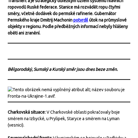
Transněfť a je strategicky důležitým uzlem systému hlavních
ropovodů Ruské federace. Stanice má rozvádět ropu čtyřmi
směry, včetně dodávek do permské rafinerie. Gubernátor
Permského kraje Dmitrij Machonin
potvrdil
útok na průmyslové
objekty v regionu. Podle předběžných informací nebyly hlášeny
oběti ani zranění.
Bělgorodský, Sumský a Kurský směr jsou dnes beze změn.
Charkovská situace:
V Charkovské oblasti pokračovaly boje
směrem na Izbycké, u Prylipek, Staryce a směrem na Lyman
(vesnici).