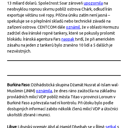
13 miliard dolarů. Společnost Soar zároveň
upozornila
na
neobvyklou ropnou skvrnu poblíž ostrova Chárk, odkud Írán
exportuje většinu své ropy. Příčina úniku zatím není jasná –
spekuluje se o přeplnění skladů nebo technické závadě na
zařízení ostrova. CENTCOM dále
oznámil
, že v oblasti Hormuzu
zadržel dva íránské ropné tankery, které se pokusily prolomit
blokádu. Íránská agentura Fars
naopak
tvrdí, že při americkém
zásahu na jeden z tankerů bylo zraněno 10 lidí a 5 dalších je
nezvěstných.
Burkina Faso:
Džihádistická skupina Džamát Nusrat al-Islam wal-
Muslimin (JNIM)
oznámila
, že dnes ráno zaútočila na základnu
provládních milicí VDP poblíž města Titao v provincii Loroum v
Burkině Faso a převzala nad ní kontrolu. Při útoku bylo podle
dostupných informací zabito několik členů milicí VDP a útočníci
ukořistili zbraně i munici.
Libye:
Libyjský premiér Abd al-Hamíd Dbeibah se v Římě
setkal
s