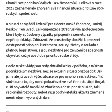
ukončil své podnikání dalších 34% živnostníků. Celkově v roce
2025 zaznamenalo zhoršení své finanční situace přibližně 95%
ruských společností.
K situaci se vyjádřil i mluvčí prezidenta Ruské federace, Dmitrij
Peskov. Ten uvedl, že kompenzace ztrát ruským společnostem,
které byly způsobeny výpadky připojení k internetu, se
nepředpokládají. Zdůraznil, že prostředky sloužící k omezení
dostupnosti připojení k internetu jsou využívány v souladu s
platnou legislativou, a jsou nezbytné pro zajištění bezpečnosti
obyvatel, což je absolutní prioritou ruské vlády.
Podle ruské vlády jsou tedy aktuální kroky v pořádku, a místním
podnikatelům nezbývá, než se aktuální situaci přizpůsobit. Jak
jsme ale již uvedli výše, situace se pro mnoho z nich stává příliš
složitou na to, aby mohli pokračovat ve své činnosti. Utrpí tím jak
ruští obyvatelé například zhoršenou dostupností služeb, tak i
regionální rozpočty, neboť nižší podnikatelská aktivita znamená
menší objem vybraných daní.