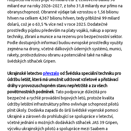
miliard eur na roky 2026–2027, z toho 31,8 miliardy eur přímo na
obranyschopnost. Obranné výdaje tak vzrostou o 1,56 bilionu
hřiven na celkem 4,367 bilionu hřiven, tedy přibližně 99 miliard
dolarů, což je o 63,5 % více než v roce 2025. Dodatečné
prostředky půjdou především na platy vojáků, nákup a opravy
techniky, zbraní a munice a na rezervu pro bezpečnostní sektor.
Podle dostupných informací budou evropské prostředky využity
zejména na drony, včetně dálkových úderných systémů, munici,
rakety, protivzdušnou obranu a potenciálně také na nákup
švédských stíhaček Gripen.
Ukrajinské letectvo
převzalo
od Švédska speciální techniku pro
údržbu letišť, která má umožnit udržovat vzletové a přistávací
dráhy v provozuschopném stavu nepřetržitě a za všech
povětrnostních podmínek
. Tato podpora je důležitá pro
bezpečné a rychlé provádění bojových letů, protože kvalita
údržby letištní infrastruktury přímo ovlivňuje schopnost pilotů
plnit úkoly. Dodávka zapadá do širší švédské vojenské pomoci
Ukrajině a zároveň do prohlubující se spolupráce v letectví,
včetně jednání o možných dodávkách stíhaček JAS 39 Gripen,
výcviku ukrajinských pilotů a spolupráce mezi Saabem a