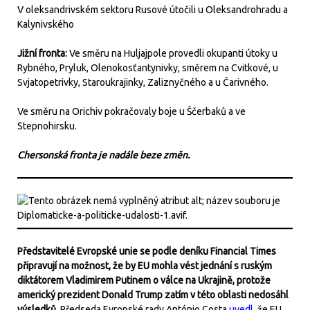
V oleksandrivském sektoru Rusové útočili u Oleksandrohradu a
Kalynivského
Jižní fronta:
Ve směru na Huljajpole provedli okupanti útoky u
Rybného, Pryluk, Olenokosťantynivky, směrem na Cvitkové, u
Svjatopetrivky, Staroukrajinky, Zaliznyčného a u Čarivného.
Ve směru na Orichiv pokračovaly boje u Ščerbaků a ve
Stepnohirsku.
Chersonská fronta je nadále beze změn.
Představitelé Evropské unie se podle deníku Financial Times
připravují na možnost, že by EU mohla vést jednání s ruským
diktátorem Vladimirem Putinem o válce na Ukrajině, protože
americký prezident Donald Trump zatím v této oblasti nedosáhl
výsledků.
Předseda Evropské rady António Costa
uvedl
, že EU