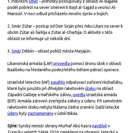
1. Pobřežní
směr
– jednotky postupovaly z oblasti Al-Bajjáda
podél pobřeží na sever směrem k Bayt al-Sajjád a vesnici Al-
Mansúrí. V noci odtud přicházelo mnoho zpráv o bojích.
2. Směr Zútar – postup od Deir Sirján přes řeku Litani na sever k
obcím Zútar aš-Šarkíja a Zútar al-Gharbíja. O aktivitě v této
oblasti se informuje už několik dní.
3.
Směr
Dibbín – oblast poblíž města Marjajún.
Libanonská armáda (LAF)
provedla
pomocí dronu útok v oblasti
Baalbeku na hledaného podezřelého během pátrací operace.
Izraelské letectvo (IAF)
zasáhlo
odpalovací zařízení Hizballáhu,
které bylo použito při dřívějším raketovém
útoku
na oblast
Západní Galileje a Haifského zálivu,
uvedla
izraelská armáda
(IDF). Armáda zároveň zveřejnila záběry z úderu. Při samotném
raketovém útoku nebyla hlášena žádná zranění. Další letecké
údery
byly
zaznamenány
v údolí Bikáa.
Sýrie:
Syrský ministr obrany Murhaf Abú Kasra
navštívil
v
Turecku veletrh SAHA 2026 zaměřený na obranný, letecký a