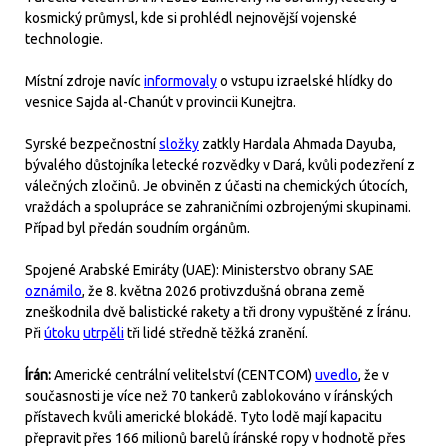
kosmický průmysl, kde si prohlédl nejnovější vojenské
technologie.
Místní zdroje navíc
informovaly
o vstupu izraelské hlídky do
vesnice Sajda al-Chanút v provincii Kunejtra.
Syrské bezpečnostní
složky
zatkly Hardala Ahmada Dayuba,
bývalého důstojníka letecké rozvědky v Dará, kvůli podezření z
válečných zločinů. Je obviněn z účasti na chemických útocích,
vraždách a spolupráce se zahraničními ozbrojenými skupinami.
Případ byl předán soudním orgánům.
Spojené Arabské Emiráty (UAE): Ministerstvo obrany SAE
oznámilo
, že 8. května 2026 protivzdušná obrana země
zneškodnila dvě balistické rakety a tři drony vypuštěné z Íránu.
Při
útoku
utrpěli
tři lidé středně těžká zranění.
Írán:
Americké centrální velitelství (CENTCOM)
uvedlo
, že v
současnosti je více než 70 tankerů zablokováno v íránských
přístavech kvůli americké blokádě. Tyto lodě mají kapacitu
přepravit přes 166 milionů barelů íránské ropy v hodnotě přes