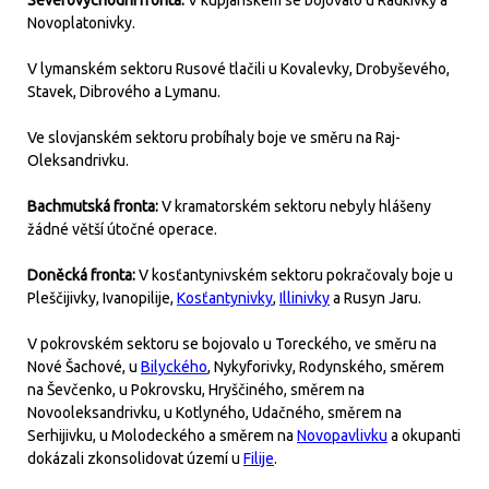
Severovýchodní fronta:
V kupjanském se bojovalo u Radkivky a
Novoplatonivky.
V lymanském sektoru Rusové tlačili u Kovalevky, Drobyševého,
Stavek, Dibrového a Lymanu.
Ve slovjanském sektoru probíhaly boje ve směru na Raj-
Oleksandrivku.
Bachmutská fronta:
V kramatorském sektoru nebyly hlášeny
žádné větší útočné operace.
Doněcká fronta:
V kosťantynivském sektoru pokračovaly boje u
Pleščijivky, Ivanopilije,
Kosťantynivky
,
Illinivky
a Rusyn Jaru.
V pokrovském sektoru se bojovalo u Toreckého, ve směru na
Nové Šachové, u
Bilyckého
, Nykyforivky, Rodynského, směrem
na Ševčenko, u Pokrovsku, Hryščiného, směrem na
Novooleksandrivku, u Kotlyného, Udačného, směrem na
Serhijivku, u Molodeckého a směrem na
Novopavlivku
a okupanti
dokázali zkonsolidovat území u
Filije
.