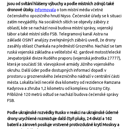
jsou od svítání hlášeny výbuchy a podle místních zdrojů také
dronové útoky.
Informovala
o tom místní média včetně
čečenského opozičního hnutí Niyso. Čečenské úřady se k situaci
zatím nevyjádřily. Na sociálních sítích se objevily záběry z
oblastí, kde se nachází nová budova místní správy, vojenský
tábor a také místní sídlo FSB. Telegramový kanál Astra na
základě OSINT analýzy zveřejněných záběrů uvedl, že drony
zasáhly oblast Chankala na předměstí Grozného. Nachází se tam
ruská vojenská základna a velitelství 42. gardové motostřelecké
Jevpatorijské divize Rudého praporu (vojenská jednotka 27777),
která je součástí 58. vševojskové armády Jižního vojenského
okruhu. Další úder podle dostupných informací dopadl v
prostoru u groznenského železničního nádraží v centrální části
města. Lokalita leží necelé dva kilometry od rezidence Ramzana
Kadyrova a zhruba 1,2 kilometru od komplexu Grozny City.
Přibližně 120 metrů odtud se nachází budova čečenské správy
FSB.
Podle ukrajinské rozvědky Rusko v reakci na ukrajinské úderné
drony urychleně rozmisťuje další čtyři pluky, 24 divizí a 162
baterií a zároveň posiluje vrstvené protivzdušné krytí Moskvy a