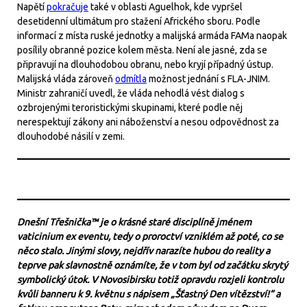
Napětí
pokračuje
také v oblasti Aguelhok, kde vypršel
desetidenní ultimátum pro stažení Afrického sboru. Podle
informací z místa ruské jednotky a malijská armáda FAMa naopak
posílily obranné pozice kolem města. Není ale jasné, zda se
připravují na dlouhodobou obranu, nebo kryjí případný ústup.
Malijská vláda zároveň
odmítla
možnost jednání s FLA-JNIM.
Ministr zahraničí uvedl, že vláda nehodlá vést dialog s
ozbrojenými teroristickými skupinami, které podle něj
nerespektují zákony ani náboženství a nesou odpovědnost za
dlouhodobé násilí v zemi.
Dnešní Třešnička™ je o krásné staré disciplíně jménem
vaticinium ex eventu, tedy o proroctví vzniklém až poté, co se
něco stalo. Jinými slovy, nejdřív narazíte hubou do reality a
teprve pak slavnostně oznámíte, že v tom byl od začátku skrytý
symbolický útok. V Novosibirsku totiž opravdu rozjeli kontrolu
kvůli banneru k 9. květnu s nápisem „Šťastný Den vítězství!“ a