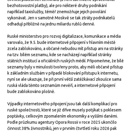
bezhotovostní platby), ale pro některé druhy podnikání
například taxislužby, téměř znemožňuje jejich povolání
vykonávat. Jen v samotné Moskvě se tak ztráty podnikatelů
odhadují přibližně na jednu miliardu rublů denně.
Ruské ministerstvo pro rozvoj digitalizace, komunikace a média
varovalo, že 9.5. bude internetové připojení v hlavním městě
zcela zablokováno, a občané nebudou mít přístup ani na stránky
na tzv. bílém seznamu, kde se nacházejí například stránky
státních institucí a oficiálních ruských médií. Připomeňme, že bílé
seznamy byly v minulosti tvořeny proto, aby měli občané přístup
k základním službám v případě blokování přístupu k internetu,
nyní se ale ukazuje, že při první větší zatěžkávací zkoušce sama
ruská vláda těmto seznamům nevěří, a internetové připojení
bude zablokováno plošně.
Výpadky internetového připojení jsou tak další komplikací pro
ruské společnosti, které se již dříve musely potýkat s poklesem
poptávky, celkovým zpomalením ekonomiky a vyššími daněmi.
Podle průzkumu agentury Opora Rossii v roce 2025 ukončilo
činnost 38% živnostníků, jen v prvním čtvrtletí roku 2026 pak