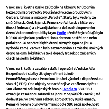
V noci na 8. května Rusko zaútočilo na Ukrajinu 67 útočnými
bezpilotními prostředky typu Šahed (včetně proudových),
Gerbera, Italmas a imitátory „Parodie“. Starty byly vedeny ze
směrů Kursk, Orel, Brjansk, Primorsko-Achtarsk a Millerovo
(Ruská federace) a z Hvardijského na dočasně okupovaném
území Autonomní republiky Krym.
Podle
předběžných údajů bylo
k 08:00 ukrajinskou protivzdušnou obranou sestřeleno nebo
potlačeno 56 nepřátelských dronů různých typů na jihu a
východě země. Zároveň bylo zaznamenáno 11 zásahů útočných
dronů na osmi lokalitách a také dopady trosek po zničených
cílech na sedmi lokalitách.
V noci na 8. května zasáhlo zvláštní operační středisko Alfa
Bezpečnostní služby Ukrajiny rafinerii Lukoil-
Permněftěorgsintez a Permskou lineární výrobní a dispečerskou
stanici (LPDS). Oba objekty se nacházejí ve vzdálenosti přes 1
500 kilometrů od ukrajinských hranic.
Uvedla to
SBU. SBU
označuje zasaženou rafinerii za jednu z největších v Rusku; má
dodávat palivo civilnímu sektoru i pro potřeby ruské armády.
Permský ropný a plynový terminál podle SBU patří společnosti