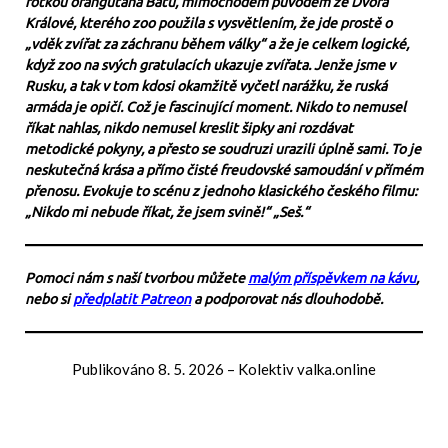
fotkou orangutana Batu, mimochodem původem ze Dvora
Králové, kterého zoo použila s vysvětlením, že jde prostě o
„vděk zvířat za záchranu během války“ a že je celkem logické,
když zoo na svých gratulacích ukazuje zvířata. Jenže jsme v
Rusku, a tak v tom kdosi okamžitě vyčetl narážku, že ruská
armáda je opičí. Což je fascinující moment. Nikdo to nemusel
říkat nahlas, nikdo nemusel kreslit šipky ani rozdávat
metodické pokyny, a přesto se soudruzi urazili úplně sami. To je
neskutečná krása a přímo čisté freudovské samoudání v přímém
přenosu. Evokuje to scénu z jednoho klasického českého filmu:
„Nikdo mi nebude říkat, že jsem svině!“ „Seš.“
Pomoci nám s naší tvorbou můžete
malým příspěvkem na kávu
,
nebo si
předplatit Patreon
a podporovat nás dlouhodobě.
Publikováno
8. 5. 2026
–
Kolektiv valka.online