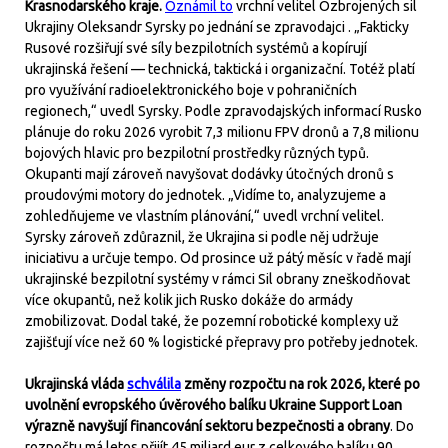
Krasnodarského kraje.
Oznámil to
vrchní velitel Ozbrojených sil
Ukrajiny Oleksandr Syrsky po jednání se zpravodajci . „Fakticky
Rusové rozšiřují své síly bezpilotních systémů a kopírují
ukrajinská řešení — technická, taktická i organizační. Totéž platí
pro využívání radioelektronického boje v pohraničních
regionech,“ uvedl Syrsky. Podle zpravodajských informací Rusko
plánuje do roku 2026 vyrobit 7,3 milionu FPV dronů a 7,8 milionu
bojových hlavic pro bezpilotní prostředky různých typů.
Okupanti mají zároveň navyšovat dodávky útočných dronů s
proudovými motory do jednotek. „Vidíme to, analyzujeme a
zohledňujeme ve vlastním plánování,“ uvedl vrchní velitel.
Syrsky zároveň zdůraznil, že Ukrajina si podle něj udržuje
iniciativu a určuje tempo. Od prosince už pátý měsíc v řadě mají
ukrajinské bezpilotní systémy v rámci Sil obrany zneškodňovat
více okupantů, než kolik jich Rusko dokáže do armády
zmobilizovat. Dodal také, že pozemní robotické komplexy už
zajišťují více než 60 % logistické přepravy pro potřeby jednotek.
Ukrajinská vláda
schválila
změny rozpočtu na rok 2026, které po
uvolnění evropského úvěrového balíku Ukraine Support Loan
výrazně navyšují financování sektoru bezpečnosti a obrany
. Do
rozpočtu má letos přijít 45 miliard eur z celkového balíku 90