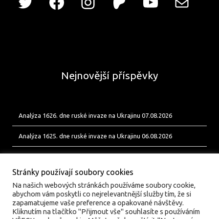
Nejnovější příspěvky
Analýza 1626. dne ruské invaze na Ukrajinu 07.08.2026
Analýza 1625. dne ruské invaze na Ukrajinu 06.08.2026
Analýza 1624. dne ruské invaze na Ukrajinu 05.08.2026
Stránky používají soubory cookies
Na našich webových stránkách používáme soubory cookie,
abychom vám poskytli co nejrelevantnější služby tím, že si
zapamatujeme vaše preference a opakované návštěvy.
Kliknutím na tlačítko "Přijmout vše" souhlasíte s používáním