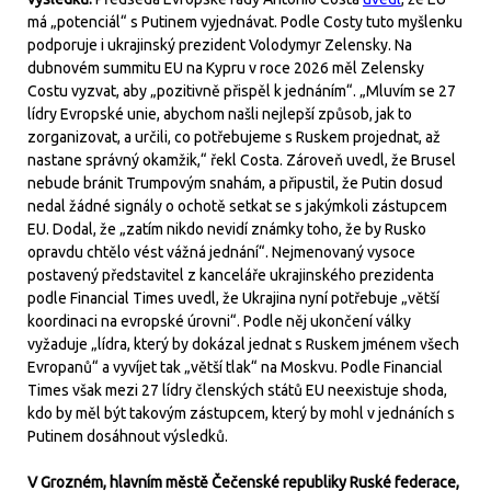
má „potenciál“ s Putinem vyjednávat. Podle Costy tuto myšlenku
podporuje i ukrajinský prezident Volodymyr Zelensky. Na
dubnovém summitu EU na Kypru v roce 2026 měl Zelensky
Costu vyzvat, aby „pozitivně přispěl k jednáním“. „Mluvím se 27
lídry Evropské unie, abychom našli nejlepší způsob, jak to
zorganizovat, a určili, co potřebujeme s Ruskem projednat, až
nastane správný okamžik,“ řekl Costa. Zároveň uvedl, že Brusel
nebude bránit Trumpovým snahám, a připustil, že Putin dosud
nedal žádné signály o ochotě setkat se s jakýmkoli zástupcem
EU. Dodal, že „zatím nikdo nevidí známky toho, že by Rusko
opravdu chtělo vést vážná jednání“. Nejmenovaný vysoce
postavený představitel z kanceláře ukrajinského prezidenta
podle Financial Times uvedl, že Ukrajina nyní potřebuje „větší
koordinaci na evropské úrovni“. Podle něj ukončení války
vyžaduje „lídra, který by dokázal jednat s Ruskem jménem všech
Evropanů“ a vyvíjet tak „větší tlak“ na Moskvu. Podle Financial
Times však mezi 27 lídry členských států EU neexistuje shoda,
kdo by měl být takovým zástupcem, který by mohl v jednáních s
Putinem dosáhnout výsledků.
V Grozném, hlavním městě Čečenské republiky Ruské federace,