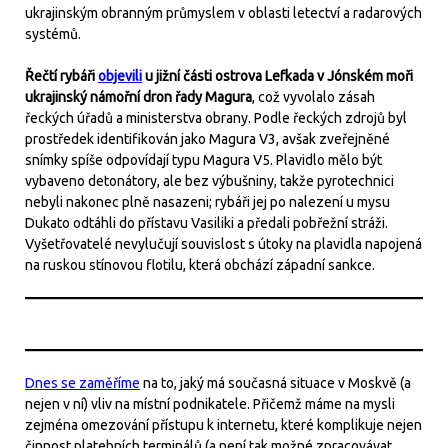
ukrajinským obranným průmyslem v oblasti letectví a radarových
systémů.
Řečtí rybáři
objevili
u jižní části ostrova Lefkada v Jónském moři
ukrajinský námořní dron řady Magura
, což vyvolalo zásah
řeckých úřadů a ministerstva obrany. Podle řeckých zdrojů byl
prostředek identifikován jako Magura V3, avšak zveřejněné
snímky spíše odpovídají typu Magura V5. Plavidlo mělo být
vybaveno detonátory, ale bez výbušniny, takže pyrotechnici
nebyli nakonec plně nasazeni; rybáři jej po nalezení u mysu
Dukato odtáhli do přístavu Vasiliki a předali pobřežní stráži.
Vyšetřovatelé nevylučují souvislost s útoky na plavidla napojená
na ruskou stínovou flotilu, která obchází západní sankce.
Dnes se zaměříme
na to, jaký má současná situace v Moskvě (a
nejen v ní) vliv na místní podnikatele. Přičemž máme na mysli
zejména omezování přístupu k internetu, které komplikuje nejen
činnost platebních terminálů (a není tak možné zpracovávat