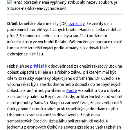
Izrael:
Izraelské obranné síly (IDF)
oznámily
, že zničily osm
podzemních tunelů využívaných hnutím Hamás o celkové délce
přes 2,5 kilometru. Jedna z tras byla součástí podzemní
infrastruktury ve východní Rafáhu. Během ženijní operace uvnitř
tunelu zde izraelští vojáci podle armády zlikvidovali také
ozbrojence Hamásu.
Hizballáh se
přihlásil
k odpovědnosti za dnešní raketový útok na
oblast Západní Galileje a Haifského zálivu, při kterém měl být
cílem izraelský vojenský objekt jižně od Naharíja. IDF uvedlo, že
většina raket byla zneškodněna nebo dopadla do neobydlených
oblastí a zranění nebyla hlášena.
Podle
Hizballáhu šlo o odvetu
za izraelský nálet na Bejrút ze středy, při kterém byl zabit velitel
elitní jednotky Radwán. Skupina zároveň tvrdí, že provedla i další
útoky pomocí dronů a raket proti izraelským jednotkám na jihu
Libanonu. Izraelská armáda dříve uvedla, že při dvou
samostatných útocích Hizballáhu byli zraněni tři vojáci. K
jednomu z dronových útoků na severu Izraele se však Hizballáh