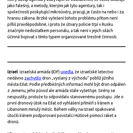
jako falešný, a metody, kterými jak tyto agentury, tak i
společnosti poskytující mikroúvěry, pracují, je často na nebo i za
hranou zákona. Brzké vyřešení tohoto problému přitom není
příliš pravděpodobné, i proto že útvary policie trpí v Rusku
značným nedostatkem personálu, a tak není v jejich silách
účinně bojovat s tímto typem organizované trestné činnosti.
Izrael
: Izraelská armáda (IDF)
uvedla
, že izraelské letectvo
nedávno
zachytilo
dron „vyslaný z východu“ poblíž jižního
města Eilat. Podle předběžných informací mohl být dron odpálen
z Jemenu, jeho původ ale armáda stále vyšetřuje. Sirény se
nespustily, protože to odpovídalo stanovenému postupu. Jde o
první dronový útok na Eilat od vyhlášení příměří s Íránem a
Libanonem minulý měsíc. Během války na Izrael opakovaně
útočili íránem podporovaní povstalci Hútíové pomocí raket a
dronů.