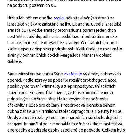
na podporu pozemních sil.
Hizballáh během dneška
vyslal
několik útočných dronů na
izraelské vojáky rozmístěné na jihu Libanonu, uvedla izraelská
armáda (IDF). Podle armády protivzdušná obrana jeden dron
sestřelila, další dopadl na izraelské území poblíž libanonské
hranice. Incident se obešel bez zranění. O ostatních dronech
zatím nejsou k dispozici podrobnosti. Kvůli útoku se rozezněly
sirény v pohraničních obcích Margaliot a Manara v oblasti
Galileje.
Sýrie
: Ministerstvo vnitra Sýrie
zveřejnilo
výsledky dubnových
operací. Podle zprávy se podařilo rozšířit protidrogové akce,
posílit vyšetřování kriminality a zlepšit poskytování státních
služeb po celé zemi. Úřad uvedl, že lepší koordinace mezi
jednotlivými složkami přispěla ke zvýšení bezpečnosti i
efektivity služeb pro občany. Protidrogová jednotka během
dubna zabavila 17,4 milionu tablet captagonu a 1,6 tuny hašiše.
Úřady zároveň rozbily sedm mezinárodních sítí obchodujících s
drogami. Kriminální policie odhalila falešné razítko ministerstva
energetiky a zadržela osoby zapojené do podvodu. Celkem bylo