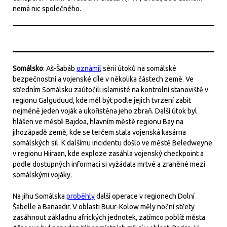
nemá nic společného.
Somálsko
: Aš-Šabáb
oznámil
sérii útoků na somálské
bezpečnostní a vojenské cíle v několika částech země. Ve
středním Somálsku zaútočili islamisté na kontrolní stanoviště v
regionu Galguduud, kde měl být podle jejich tvrzení zabit
nejméně jeden voják a ukořistěna jeho zbraň. Další útok byl
hlášen ve městě Bajdoa, hlavním městě regionu Bay na
jihozápadě země, kde se terčem stala vojenská kasárna
somálských sil. K dalšímu incidentu došlo ve městě Beledweyne
v regionu Hiiraan, kde exploze zasáhla vojenský checkpoint a
podle dostupných informací si vyžádala mrtvé a zraněné mezi
somálskými vojáky.
Na jihu Somálska
proběhly
další operace v regionech Dolní
Šabelle a Banaadir. V oblasti Buur-Kolow měly noční střety
zasáhnout základnu afrických jednotek, zatímco poblíž města