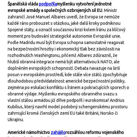
Španělská vláda
podpořila
myšlenku vytvoření jednotné
evropské armády a společných ozbrojených sil EU
. Ministr
zahraničí José Manuel Albares uvedl, že Evropa se nemůže
každé ráno probouzet s otázkou, jaké další kroky podniknou
Spojené státy, a označil současnou krizi kolem Íránu za klíčový
moment pro budování strategické autonomie Evropské unie.
Podle Madridu musí být Evropa schopna samostatně reagovat
na bezpečnostní hrozby i ekonomický tlak bez závislosti na
rozhodnutích Washingtonu, přičemž Albares zdůraznil, že
hlubší obranná integrace nemá být alternativou k NATO, ale
doplněním evropských schopností. Debata navazuje na širší
posun v evropském prostředí, kde stále více států zpochybňuje
dlouhodobou předvídatelnost americké bezpečnostní politiky,
zejména po eskalaci konfliktu s Íránem a pokračujících sporech o
obranné výdaje. Myšlenku evropského obranného svazu s
vlastní stálou armádou již dříve podpořil i eurokomisař Andrius
Kubilius, který navrhl model podobný schengenskému prostoru
zahrnující kromě členských zemí EU také Británii, Norsko či
Ukrajinu.
Americké námořnictvo
zahájilo
rozsáhlou reformu vojenského