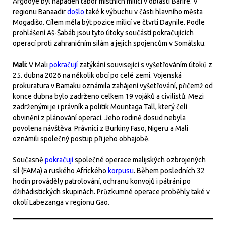
Afgooye byl napaden tábor místních milicí v oblasti Barire. V
regionu Banaadir
došlo
také k výbuchu v části hlavního města
Mogadišo. Cílem měla být pozice milicí ve čtvrti Daynile. Podle
prohlášení Aš-Šabáb jsou tyto útoky součástí pokračujících
operací proti zahraničním silám a jejich spojencům v Somálsku.
Mali
: V Mali
pokračují
zatýkání související s vyšetřováním útoků z
25. dubna 2026 na několik obcí po celé zemi. Vojenská
prokuratura v Bamaku oznámila zahájení vyšetřování, přičemž od
konce dubna bylo zadrženo celkem 19 vojáků a civilistů. Mezi
zadrženými je i právník a politik Mountaga Tall, který čelí
obvinění z plánování operací. Jeho rodině dosud nebyla
povolena návštěva. Právníci z Burkiny Faso, Nigeru a Mali
oznámili společný postup při jeho obhajobě.
Současně
pokračují
společné operace malijských ozbrojených
sil (FAMa) a ruského Afrického
korpusu
. Během posledních 32
hodin prováděly patrolování, ochranu konvojů i pátrání po
džihádistických skupinách. Průzkumné operace proběhly také v
okolí Labezanga v regionu Gao.