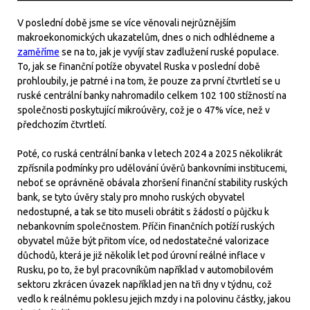
V poslední době jsme se více věnovali nejrůznějším
makroekonomických ukazatelům, dnes o nich odhlédneme a
zaměříme
se na to, jak je vyvíjí stav zadlužení ruské populace.
To, jak se finanční potíže obyvatel Ruska v poslední době
prohloubily, je patrné i na tom, že pouze za první čtvrtletí se u
ruské centrální banky nahromadilo celkem 102 100 stížností na
společnosti poskytující mikroúvěry, což je o 47% více, než v
předchozím čtvrtletí.
Poté, co ruská centrální banka v letech 2024 a 2025 několikrát
zpřísnila podmínky pro udělování úvěrů bankovními institucemi,
neboť se oprávněně obávala zhoršení finanční stability ruských
bank, se tyto úvěry staly pro mnoho ruských obyvatel
nedostupné, a tak se tito museli obrátit s žádostí o půjčku k
nebankovním společnostem. Příčin finančních potíží ruských
obyvatel může být přitom více, od nedostatečné valorizace
důchodů, která je již několik let pod úrovní reálné inflace v
Rusku, po to, že byl pracovníkům například v automobilovém
sektoru zkrácen úvazek například jen na tři dny v týdnu, což
vedlo k reálnému poklesu jejich mzdy i na polovinu částky, jakou