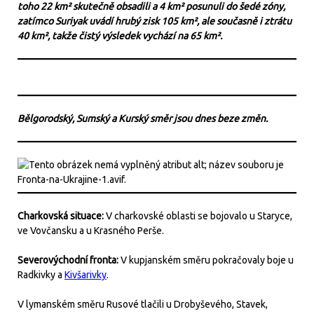
toho 22 km² skutečně obsadili a 4 km² posunuli do šedé zóny,
zatímco Suriyak uvádí hrubý zisk 105 km², ale současně i ztrátu
40 km², takže čistý výsledek vychází na 65 km².
Bělgorodský, Sumský a Kurský směr jsou dnes beze změn.
Charkovská situace:
V charkovské oblasti se bojovalo u Staryce,
ve Vovčansku a u Krasného Perše.
Severovýchodní fronta:
V kupjanském směru pokračovaly boje u
Radkivky a
Kivšarivky
.
V lymanském směru Rusové tlačili u Drobyševého, Stavek,