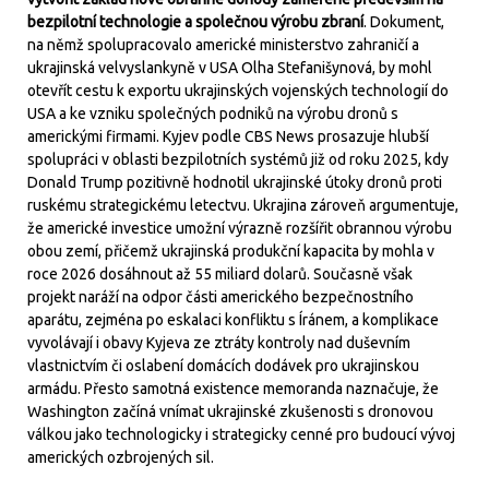
bezpilotní technologie a společnou výrobu zbraní
. Dokument,
na němž spolupracovalo americké ministerstvo zahraničí a
ukrajinská velvyslankyně v USA Olha Stefanišynová, by mohl
otevřít cestu k exportu ukrajinských vojenských technologií do
USA a ke vzniku společných podniků na výrobu dronů s
americkými firmami. Kyjev podle CBS News prosazuje hlubší
spolupráci v oblasti bezpilotních systémů již od roku 2025, kdy
Donald Trump pozitivně hodnotil ukrajinské útoky dronů proti
ruskému strategickému letectvu. Ukrajina zároveň argumentuje,
že americké investice umožní výrazně rozšířit obrannou výrobu
obou zemí, přičemž ukrajinská produkční kapacita by mohla v
roce 2026 dosáhnout až 55 miliard dolarů. Současně však
projekt naráží na odpor části amerického bezpečnostního
aparátu, zejména po eskalaci konfliktu s Íránem, a komplikace
vyvolávají i obavy Kyjeva ze ztráty kontroly nad duševním
vlastnictvím či oslabení domácích dodávek pro ukrajinskou
armádu. Přesto samotná existence memoranda naznačuje, že
Washington začíná vnímat ukrajinské zkušenosti s dronovou
válkou jako technologicky i strategicky cenné pro budoucí vývoj
amerických ozbrojených sil.