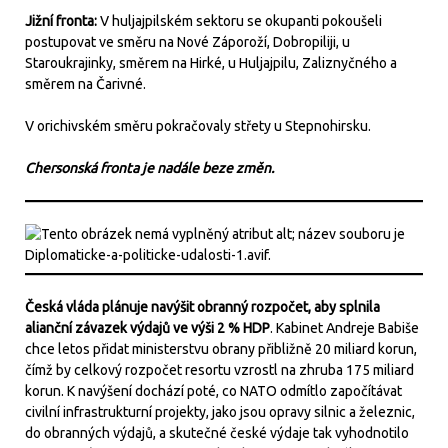
Jižní fronta:
V huljajpilském sektoru se okupanti pokoušeli
postupovat ve směru na Nové Záporoží, Dobropiliji, u
Staroukrajinky, směrem na Hirké, u Huljajpilu, Zaliznyčného a
směrem na Čarivné.
V orichivském směru pokračovaly střety u Stepnohirsku.
Chersonská fronta je nadále beze změn.
Česká vláda plánuje navýšit obranný rozpočet, aby splnila
alianční závazek výdajů ve výši 2 % HDP
. Kabinet Andreje Babiše
chce letos přidat ministerstvu obrany přibližně 20 miliard korun,
čímž by celkový rozpočet resortu vzrostl na zhruba 175 miliard
korun. K navýšení dochází poté, co NATO odmítlo započítávat
civilní infrastrukturní projekty, jako jsou opravy silnic a železnic,
do obranných výdajů, a skutečné české výdaje tak vyhodnotilo