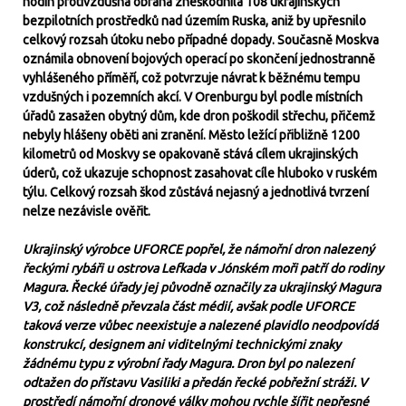
hodin protivzdušná obrana zneškodnila 108 ukrajinských
bezpilotních prostředků nad územím Ruska, aniž by upřesnilo
celkový rozsah útoku nebo případné dopady. Současně Moskva
oznámila obnovení bojových operací po skončení jednostranně
vyhlášeného příměří, což potvrzuje návrat k běžnému tempu
vzdušných i pozemních akcí. V Orenburgu byl podle místních
úřadů zasažen obytný dům, kde dron poškodil střechu, přičemž
nebyly hlášeny oběti ani zranění. Město ležící přibližně 1200
kilometrů od Moskvy se opakovaně stává cílem ukrajinských
úderů, což ukazuje schopnost zasahovat cíle hluboko v ruském
týlu. Celkový rozsah škod zůstává nejasný a jednotlivá tvrzení
nelze nezávisle ověřit.
Ukrajinský výrobce UFORCE popřel, že námořní dron nalezený
řeckými rybáři u ostrova Lefkada v Jónském moři patří do rodiny
Magura. Řecké úřady jej původně označily za ukrajinský Magura
V3, což následně převzala část médií, avšak podle UFORCE
taková verze vůbec neexistuje a nalezené plavidlo neodpovídá
konstrukcí, designem ani viditelnými technickými znaky
žádnému typu z výrobní řady Magura. Dron byl po nalezení
odtažen do přístavu Vasiliki a předán řecké pobřežní stráži. V
prostředí námořní dronové války mohou rychle šířit nepřesné