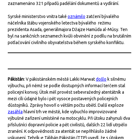
zaznamenáno 321 případů padělání dokumentů a vydírání.
Syrské ministerstvo vnitra také
oznámilo
zatčení bývalého
náčelníka štábu vojenského letectva bývalého režimu
prezidenta Asada, generálmajora Džajze Hamúda al-Músy. Ten
byl na sankčních seznamech kvůli obvinění z podílu na brutálním
potlačování civilního obyvatelstva během syrského konfliktu.
Pákistán
: V pákistánském městě Lakki Marwat
došlo
k silnému
výbuchu, při němž se podle dostupných informací terčem stal
policejní konvoj. Útok měl provést sebevražedný atentátník a
mezi cíli údajně bylo i pět vysoce postavených policejních
důstojníků. Zprávy hovoří o větším počtu obětí. Další exploze
zasáhla
hlavní trh ve městě, kde vybuchlo improvizované
výbušné zařízení umístěné na motocyklu. Při útoku zahynuli dva
příslušníci dopravní policie a pět civilistů, dalších 22 lidí utrpělo
zranění. K odpovědnosti za atentát se nepřihlásilo žádné
uskupení. Tehrík-e Tálibán Pákistán (TTP) uvedl, že s útokem