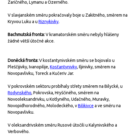
Zaričného, Lymanu a Ozerného.
V slavjanském směru pokračovaly boje u Zakitného, směrem na
Kryvou Luku a u
Riznykivky
.
Bachmutská fronta:
V kramatorském směru nebyly hlášeny
žádné větší útočné akce.
Doněcká fronta:
V kosťantynivském směru se bojovalo u
Pleščijivky, Ivanopilije,
Kosťantynivky
, Iljinivky, směrem na
Novopavlivku, Toreck a Kučeriv Jar.
V pokrovském sektoru probíhaly střety směrem na Bilycké, u
Rodynského
, Pokrovska, Hryščiného, směrem na
Novooleksandrivku, u Kotlyného, Udačného, Muravky,
Novopidhorodného, Molodeckého, v
Bilikivce
a ve směru na
Novopavlivku.
V oleksandrivském směru Rusové útočili u Kalynivského a
Verbového.