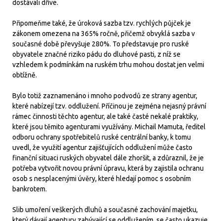
dostávali dříve.
Připomeňme také, že úroková sazba tzv. rychlých půjček je
zákonem omezena na 365% ročně, přičemž obvyklá sazba v
současné době převyšuje 280%. To představuje pro ruské
obyvatele značné riziko pádu do dluhové pasti, z níž se
vzhledem k podmínkám na ruském trhu mohou dostat jen velmi
obtížně.
Bylo totiž zaznamenáno i mnoho podvodů ze strany agentur,
které nabízejí tzv. oddlužení. Příčinou je zejména nejasný právní
rámec činnosti těchto agentur, ale také časté nekalé praktiky,
které jsou těmito agenturami využívány. Michail Mamuta, ředitel
odboru ochrany spotřebitelů ruské centrální banky, k tomu
uvedl, že využití agentur zajišťujících oddlužení může často
finanční situaci ruských obyvatel dále zhoršit, a zdůraznil, že je
potřeba vytvořit novou právní úpravu, která by zajistila ochranu
osob s nesplacenými úvěry, které hledají pomoc s osobním
bankrotem.
Slib umoření veškerých dluhů a současné zachování majetku,
který dávají agentury zabývající se oddlužením, se často ukazuje