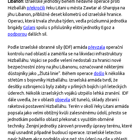
Libanon
: Izraelské jednotky během nedávné operace proti
Hizballáh
překročili
řeku Litani u města Zawtar al-Sharqiya na
jihu Libanon, přibližně deset kilometrů od izraelské hranice.
Operaci, která trvala zhruba týden, vedla průzkumná jednotka
brigády
Golani
spolu s příslušníky elitní jednotky Egoz a
podporou
dalších sil.
Podle Izraelské obranné síly (IDF) armáda
převzala
operační
kontrolu nad oblastí a zaměřila se na likvidaci infrastruktury
Hizballáhu. Vojáci se podle velení nedostali za hranici nové
bezpečnostní zóny na jihu Libanonu, označované některými
důstojníky jako „Žlutá linie“. Během operace
došlo
k několika
střetům s bojovníky Hizballáhu. Izraelská armáda tvrdí, že
desítky ozbrojenců byly zabity v přímých bojích i při leteckých
úderech. Několik izraelských vojáků utrpělo lehká zranění. IDF
dále uvedla, že v oblasti
objevila
síť tunelů, sklady zbraní i
raketová postavení Hizballáhu. Terén v okolí řeky Litani armáda
popsala jako velmi obtížný kvůli zalesněnému údolí, přesto se
jednotkám podařilo oblast překonat s využitím obrněné
techniky. Ženijní jednotky zároveň provedly úpravy terénu, které
mají usnadnit případné budoucí operace. Izraelské letectvo
navíc během akce podniklo více než sto úderů na cíle v oblasti