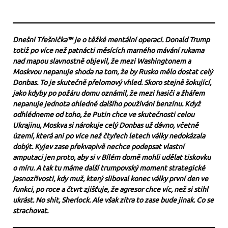
Dnešní Třešnička™ je o těžké mentální operaci. Donald Trump
totiž po více než patnácti měsících marného mávání rukama
nad mapou slavnostně objevil, že mezi Washingtonem a
Moskvou nepanuje shoda na tom, že by Rusko mělo dostat celý
Donbas. To je skutečně přelomový vhled. Skoro stejně šokující,
jako kdyby po požáru domu oznámil, že mezi hasiči a žhářem
nepanuje jednota ohledně dalšího používání benzínu. Když
odhlédneme od toho, že Putin chce ve skutečnosti celou
Ukrajinu, Moskva si nárokuje celý Donbas už dávno, včetně
území, která ani po více než čtyřech letech války nedokázala
dobýt. Kyjev zase překvapivě nechce podepsat vlastní
amputaci jen proto, aby si v Bílém domě mohli udělat tiskovku
o míru. A tak tu máme další trumpovský moment strategické
jasnozřivosti, kdy muž, který sliboval konec války první den ve
funkci, po roce a čtvrt zjišťuje, že agresor chce víc, než si stihl
ukrást. No shit, Sherlock. Ale však zítra to zase bude jinak. Co se
strachovat.