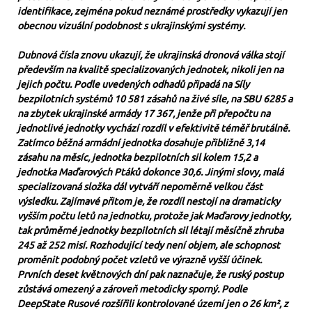
identifikace, zejména pokud neznámé prostředky vykazují jen
obecnou vizuální podobnost s ukrajinskými systémy.
Dubnová čísla znovu ukazují, že ukrajinská dronová válka stojí
především na kvalitě specializovaných jednotek, nikoli jen na
jejich počtu. Podle uvedených odhadů připadá na Síly
bezpilotních systémů 10 581 zásahů na živé síle, na SBU 6285 a
na zbytek ukrajinské armády 17 367, jenže při přepočtu na
jednotlivé jednotky vychází rozdíl v efektivitě téměř brutálně.
Zatímco běžná armádní jednotka dosahuje přibližně 3,14
zásahu na měsíc, jednotka bezpilotních sil kolem 15,2 a
jednotka Maďarových Ptáků dokonce 30,6. Jinými slovy, malá
specializovaná složka dál vytváří nepoměrně velkou část
výsledku. Zajímavé přitom je, že rozdíl nestojí na dramaticky
vyšším počtu letů na jednotku, protože jak Maďarovy jednotky,
tak průměrné jednotky bezpilotních sil létají měsíčně zhruba
245 až 252 misí. Rozhodující tedy není objem, ale schopnost
proměnit podobný počet vzletů ve výrazně vyšší účinek.
Prvních deset květnových dní pak naznačuje, že ruský postup
zůstává omezený a zároveň metodicky sporný. Podle
DeepState Rusové rozšířili kontrolované území jen o 26 km², z