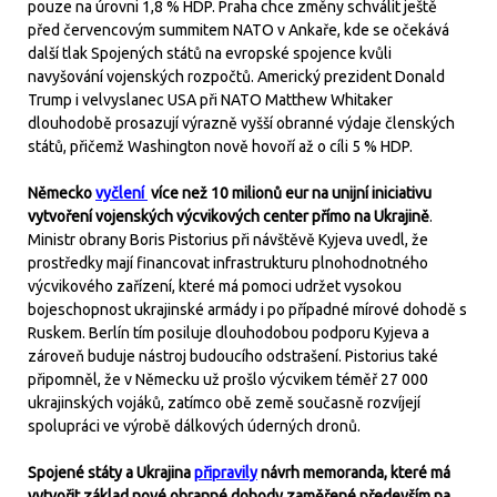
pouze na úrovni 1,8 % HDP. Praha chce změny schválit ještě
před červencovým summitem NATO v Ankaře, kde se očekává
další tlak Spojených států na evropské spojence kvůli
navyšování vojenských rozpočtů. Americký prezident Donald
Trump i velvyslanec USA při NATO Matthew Whitaker
dlouhodobě prosazují výrazně vyšší obranné výdaje členských
států, přičemž Washington nově hovoří až o cíli 5 % HDP.
Německo
vyčlení
více než 10 milionů eur na unijní iniciativu
vytvoření vojenských výcvikových center přímo na Ukrajině
.
Ministr obrany Boris Pistorius při návštěvě Kyjeva uvedl, že
prostředky mají financovat infrastrukturu plnohodnotného
výcvikového zařízení, které má pomoci udržet vysokou
bojeschopnost ukrajinské armády i po případné mírové dohodě s
Ruskem. Berlín tím posiluje dlouhodobou podporu Kyjeva a
zároveň buduje nástroj budoucího odstrašení. Pistorius také
připomněl, že v Německu už prošlo výcvikem téměř 27 000
ukrajinských vojáků, zatímco obě země současně rozvíjejí
spolupráci ve výrobě dálkových úderných dronů.
Spojené státy a Ukrajina
připravily
návrh memoranda, které má
vytvořit základ nové obranné dohody zaměřené především na