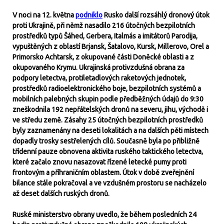
V noci na 12. května
podniklo
Rusko další rozsáhlý dronový útok
proti Ukrajině, při němž nasadilo 216 útočných bezpilotních
prostředků typů Šáhed, Gerbera, Italmás a imitátorů Parodija,
vypuštěných z oblastí Brjansk, Šatalovo, Kursk, Millerovo, Orel a
Primorsko Achtarsk, z okupované části Doněcké oblasti a z
okupovaného Krymu. Ukrajinská protivzdušná obrana za
podpory letectva, protiletadlových raketových jednotek,
prostředků radioelektronického boje, bezpilotních systémů a
mobilních palebných skupin podle předběžných údajů do 9:30
zneškodnila 192 nepřátelských dronů na severu, jihu, východě i
ve středu země. Zásahy 25 útočných bezpilotních prostředků
byly zaznamenány na deseti lokalitách a na dalších pěti místech
dopadly trosky sestřelených cílů. Současně byla po přibližně
třídenní pauze obnovena aktivita ruského taktického letectva,
které začalo znovu nasazovat řízené letecké pumy proti
frontovým a příhraničním oblastem. Útok v době zveřejnění
bilance stále pokračoval a ve vzdušném prostoru se nacházelo
až deset dalších ruských dronů.
Ruské ministerstvo obrany uvedlo, že během posledních 24