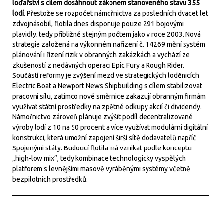
loďařství s cílem dosáhnout zákonem stanoveného stavu 355
lodí
. Přestože se rozpočet námořnictva za posledních dvacet let
zdvojnásobil, flotila dnes disponuje pouze 291 bojovými
plavidly, tedy přibližně stejným počtem jako v roce 2003. Nová
strategie založená na výkonném nařízení č. 14269 mění systém
plánování i řízení rizik v obranných zakázkách a vychází ze
zkušeností z nedávných operací Epic Fury a Rough Rider.
Součástí reformy je zvýšení mezd ve strategických loděnicích
Electric Boat a Newport News Shipbuilding s cílem stabilizovat
pracovní sílu, zatímco nové směrnice zakazují obranným firmám
využívat státní prostředky na zpětné odkupy akcií či dividendy.
Námořnictvo zároveň plánuje zvýšit podíl decentralizované
výroby lodí z 10 na 50 procent a více využívat modulární digitální
konstrukci, která umožní zapojení širší sítě dodavatelů napříč
Spojenými státy. Budoucí flotila má vznikat podle konceptu
„high-low mix“, tedy kombinace technologicky vyspělých
platforem s levnějšími masově vyráběnými systémy včetně
bezpilotních prostředků.