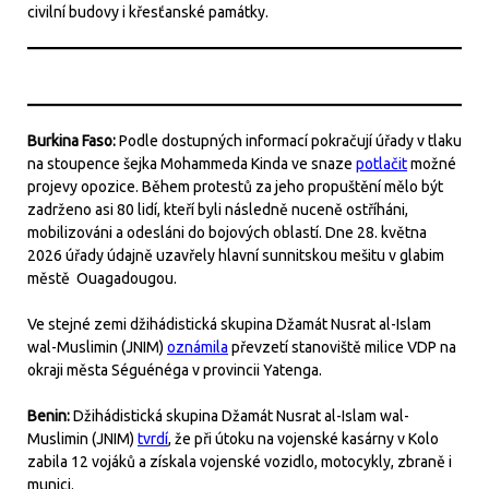
civilní budovy i křesťanské památky.
Burkina Faso:
Podle dostupných informací pokračují úřady v tlaku
na stoupence šejka Mohammeda Kinda ve snaze
potlačit
možné
projevy opozice. Během protestů za jeho propuštění mělo být
zadrženo asi 80 lidí, kteří byli následně nuceně ostříháni,
mobilizováni a odesláni do bojových oblastí. Dne 28. května
2026 úřady údajně uzavřely hlavní sunnitskou mešitu v glabim
městě Ouagadougou.
Ve stejné zemi džihádistická skupina Džamát Nusrat al-Islam
wal-Muslimin (JNIM)
oznámila
převzetí stanoviště milice VDP na
okraji města Séguénéga v provincii Yatenga.
Benin:
Džihádistická skupina Džamát Nusrat al-Islam wal-
Muslimin (JNIM)
tvrdí
, že při útoku na vojenské kasárny v Kolo
zabila 12 vojáků a získala vojenské vozidlo, motocykly, zbraně i
munici.