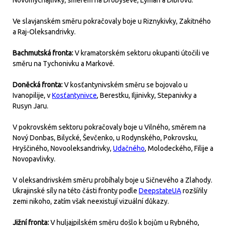
Novomychajlivky, směrem na Drobyševe, Lyman a Dibrovu.
Ve slavjanském směru pokračovaly boje u Riznykivky, Zakitného
a Raj-Oleksandrivky.
Bachmutská fronta:
V kramatorském sektoru okupanti útočili ve
směru na Tychonivku a Markové.
Doněcká fronta:
V kosťantynivském směru se bojovalo u
Ivanopilije, v
Kosťantynivce
, Berestku, Iljinivky, Stepanivky a
Rusyn Jaru.
V pokrovském sektoru pokračovaly boje u Vilného, směrem na
Nový Donbas, Bilycké, Ševčenko, u Rodynského, Pokrovsku,
Hryščiného, Novooleksandrivky,
Udačného
, Molodeckého, Filije a
Novopavlivky.
V oleksandrivském směru probíhaly boje u Sičnevého a Zlahody.
Ukrajinské síly na této části fronty podle
DeepstateUA
rozšířily
zemi nikoho, zatím však neexistují vizuální důkazy.
Jižní fronta:
V huljajpilském směru došlo k bojům u Rybného,