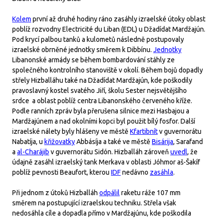
Kolem
první až druhé hodiny ráno zasáhly izraelské útoky oblast
poblíž rozvodny Electricité du Liban (EDL) u Džadídat Mardžajún.
Pod krycí palbou tanků a kulometů následně postupovaly
izraelské obrněné jednotky směrem k Dibbínu.
Jednotky
Libanonské armády se během bombardování stáhly ze
společného kontrolního stanoviště v okolí. Během bojů dopadly
střely Hizballáhu také na Džadídat Mardžajún, kde poškodily
pravoslavný kostel svatého Jiří, školu Sester nejsvětějšího
srdce a oblast poblíž centra Libanonského červeného kříže.
Podle ranních zpráv byla přerušena silnice mezi Hasbajou a
Mardžajúnem a nad okolními kopci byl použit bílý fosfor. Další
izraelské nálety byly hlášeny ve městě
Kfartibnít
v guvernorátu
Nabatíja, u
křižovatky
Abbásíja a také ve městě
Bisárija
, Sarafand
a
al-Charájib
v guvernorátu Sidón. Hizballáh zároveň
uvedl
, že
údajně zasáhl izraelský tank Merkava v oblasti Jóhmor aš-Šakíf
poblíž pevnosti Beaufort, kterou
IDF
nedávno
zasáhla
.
Při jednom z útoků Hizballáh
odpálil
raketu ráže 107 mm
směrem na postupující izraelskou techniku. Střela však
nedosáhla cíle a dopadla přímo v Mardžajúnu, kde poškodila