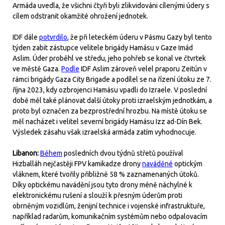
Armáda uvedla, že všichni čtyři byli zlikvidováni cílenými údery s
cílem odstranit okamžité ohrožení jednotek.
IDF dále
potvrdilo
, že při leteckém úderu v Pásmu Gazy byl tento
týden zabit zástupce velitele brigády Hamásu v Gaze Imád
Aslim. Úder proběhl ve středu, jeho pohřeb se konal ve čtvrtek
ve městě Gaza.
Podle
IDF Aslim zároveň velel praporu Zeitún v
rámci brigády Gaza City Brigade a podílel se na řízení útoku ze 7.
října 2023, kdy ozbrojenci Hamásu vpadli do Izraele. V poslední
době měl také plánovat další útoky proti izraelským jednotkám, a
proto byl označen za bezprostřední hrozbu. Na místě útoku se
měl nacházet i velitel severní brigády Hamásu Izz ad-Dín Bek.
Výsledek zásahu však izraelská armáda zatím vyhodnocuje.
Libanon:
Během
posledních dvou týdnů střetů používal
Hizballáh nejčastěji FPV kamikadze drony
naváděné
optickým
vláknem, které tvořily přibližně 58 % zaznamenaných útoků.
Díky optickému navádění jsou tyto drony méně náchylné k
elektronickému rušení a slouží k přesným úderům proti
obrněným vozidlům, ženijní technice i vojenské infrastruktuře,
například radarům, komunikačním systémům nebo odpalovacím