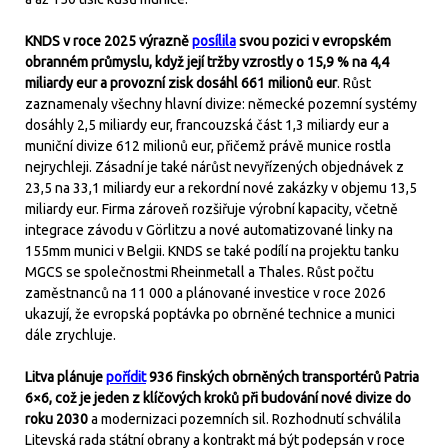
KNDS v roce 2025 výrazně
posílila
svou pozici v evropském
obranném průmyslu, když její tržby vzrostly o 15,9 % na 4,4
miliardy eur a provozní zisk dosáhl 661 milionů eur
. Růst
zaznamenaly všechny hlavní divize: německé pozemní systémy
dosáhly 2,5 miliardy eur, francouzská část 1,3 miliardy eur a
muniční divize 612 milionů eur, přičemž právě munice rostla
nejrychleji. Zásadní je také nárůst nevyřízených objednávek z
23,5 na 33,1 miliardy eur a rekordní nové zakázky v objemu 13,5
miliardy eur. Firma zároveň rozšiřuje výrobní kapacity, včetně
integrace závodu v Görlitzu a nové automatizované linky na
155mm munici v Belgii. KNDS se také podílí na projektu tanku
MGCS se společnostmi Rheinmetall a Thales. Růst počtu
zaměstnanců na 11 000 a plánované investice v roce 2026
ukazují, že evropská poptávka po obrněné technice a munici
dále zrychluje.
Litva plánuje
pořídit
936 finských obrněných transportérů Patria
6×6, což je jeden z klíčových kroků při budování nové divize do
roku 2030
a modernizaci pozemních sil. Rozhodnutí schválila
Litevská rada státní obrany a kontrakt má být podepsán v roce