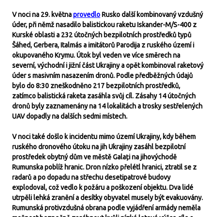
V noci na 29. května
provedlo
Rusko další kombinovaný vzdušný
úder, při němž nasadilo balistickou raketu Iskander-M/S-400 z
Kurské oblasti a 232 útočných bezpilotních prostředků typů
Šáhed, Gerbera, Italmás a imitátorů Parodija z ruského území i
okupovaného Krymu. Útok byl veden ve více směrech na
severní, východní i jižní část Ukrajiny a opět kombinoval raketový
úder s masivním nasazením dronů. Podle předběžných údajů
bylo do 8:30 zneškodněno 217 bezpilotních prostředků,
zatímco balistická raketa zasáhla svůj cíl. Zásahy 14 útočných
dronů byly zaznamenány na 14 lokalitách a trosky sestřelených
UAV dopadly na dalších sedmi místech.
V noci také došlo k incidentu mimo území Ukrajiny, kdy během
ruského dronového útoku na jih Ukrajiny zasáhl bezpilotní
prostředek obytný dům ve městě Galați na jihovýchodě
Rumunska poblíž hranic. Dron nízko přelétl hranici, ztratil se z
radarů a po dopadu na střechu desetipatrové budovy
explodoval, což vedlo k požáru a poškození objektu. Dva lidé
utrpěli lehká zranění a desítky obyvatel musely být evakuovány.
Rumunská protivzdušná obrana podle vyjádření armády neměla