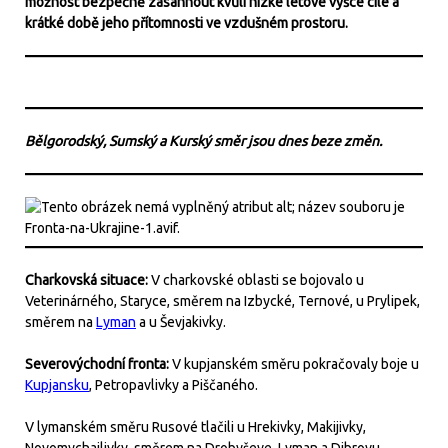
možnost bezpečně zasáhnout kvůli nízké letové výšce cíle a
krátké době jeho přítomnosti ve vzdušném prostoru.
Bělgorodský, Sumský a Kurský směr jsou dnes beze změn.
Charkovská situace:
V charkovské oblasti se bojovalo u
Veterinárného, Staryce, směrem na Izbycké, Ternové, u Prylipek,
směrem na
Lyman
a u Ševjakivky.
Severovýchodní fronta:
V kupjanském směru pokračovaly boje u
Kupjansku
, Petropavlivky a Piščaného.
V lymanském směru Rusové tlačili u Hrekivky, Makijivky,