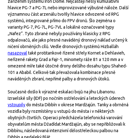
zařízením systému Iron Dome. Nejčastěji nesly kumulativní
hlavice PG-7 a PG-7L nebo improvizované výbušné nálože. Další
významnou část arzenálu tvořily hlavice odvozené od RPG
systémů, integrované přímo do FPV dronů. Šlo zejména o
varianty PG-7, PG-7L, PG-7VL a lokálně označované typy
„Nafez“. Tyto zbraně nebyly používány klasicky z RPG
odpalovačů, ale jako přesně naváděný dronový náklad určený k
ničení obrněných cílů. Vedle dronových systémů Hizballáh
nasazoval
také protitankové řízené střely Kornet a Dehlavieh,
neřízené rakety Grad a Fajr-1, minomety ráže 81 a 120 mm a v
omezené míře také útočné drony delšího dosahu typu Shahed-
101 a Ababil. Celkově tak převažovala kombinace přesně
naváděných zbraní, nepřímé palby a dronových útoků.
Současně došlo k výrazné eskalaci bojů na jihu Libanonu.
Izraelské síly (IDF) po nočním ostřelování a leteckých úderech
vstoupily
do města Dibbín v okrese Mardžajún. Tanky a obrněná
vozidla byly rozmístěny u vstupů do města i v některých
obytných čtvrtích. Operaci předcházela telefonická varování
obyvatelům města Džadídat Mardžajún, aby se nepřibližovali k
Dibbínu, následovaná intenzivní dělostřeleckou palbou na
Dibbín a nedaleký Blát.