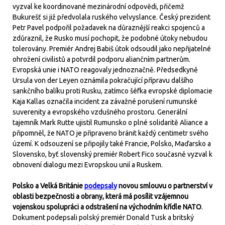
vyzval ke koordinované mezinárodní odpovědi, přičemž
Bukurešť si již předvolala ruského velvyslance. Český prezident
Petr Pavel podpořil požadavek na důraznější reakci spojenců a
zdůraznil, že Rusko musí pochopit, že podobné útoky nebudou
tolerovány. Premiér Andrej Babiš útok odsoudil jako nepřijatelné
ohrožení civilistů a potvrdil podporu aliančním partnerům.
Evropská unie i NATO reagovaly jednoznačně. Předsedkyně
Ursula von der Leyen oznámila pokračující přípravu dalšího
sankčního balíku proti Rusku, zatímco šéfka evropské diplomacie
Kaja Kallas označila incident za závažné porušení rumunské
suverenity a evropského vzdušného prostoru. Generální
tajemník Mark Rutte ujistil Rumunsko o plné solidaritě Aliance a
připomněl, že NATO je připraveno bránit každý centimetr svého
území. K odsouzení se připojily také Francie, Polsko, Maďarsko a
Slovensko, byť slovenský premiér Robert Fico současně vyzval k
obnovení dialogu mezi Evropskou unií a Ruskem.
Polsko a Velká Británie
podepsaly
novou smlouvu o partnerství v
oblasti bezpečnosti a obrany, která má posílit vzájemnou
vojenskou spolupráci a odstrašení na východním křídle NATO
.
Dokument podepsali polský premiér Donald Tusk a britský