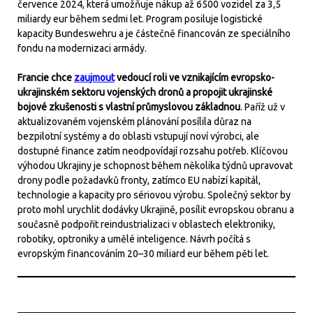
července 2024, která umožňuje nákup až 6500 vozidel za 3,5
miliardy eur během sedmi let. Program posiluje logistické
kapacity Bundeswehru a je částečně financován ze speciálního
fondu na modernizaci armády.
Francie chce
zaujmout
vedoucí roli ve vznikajícím evropsko-
ukrajinském sektoru vojenských dronů a propojit ukrajinské
bojové zkušenosti s vlastní průmyslovou základnou
. Paříž už v
aktualizovaném vojenském plánování posílila důraz na
bezpilotní systémy a do oblasti vstupují noví výrobci, ale
dostupné finance zatím neodpovídají rozsahu potřeb. Klíčovou
výhodou Ukrajiny je schopnost během několika týdnů upravovat
drony podle požadavků fronty, zatímco EU nabízí kapitál,
technologie a kapacity pro sériovou výrobu. Společný sektor by
proto mohl urychlit dodávky Ukrajině, posílit evropskou obranu a
současně podpořit reindustrializaci v oblastech elektroniky,
robotiky, optroniky a umělé inteligence. Návrh počítá s
evropským financováním 20–30 miliard eur během pěti let.