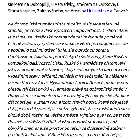
směrem na Dobropiliji, u Varvarivky, směrem na Cvitkové, u
Staroukrajinky, Zaliznyčného, směrem na
Huljajpilské
a Čarivné.
Na dobropilském směru zůstává celková situace relativně
stabilní, přičemž zvlášť v prostoru odpovědnosti 1. sboru Azov
je patrné, že ukrajinská obrana zde zatím funguje poměrně
účinně a sborový systém se v praxi osvědčuje. Ukrajinci se zde
neopírají o pasivní držení linie, ale o pružnou obranu
doplňovanou lokálními protiútoky do šedé zóny, které Rusům
komplikují další rozvoj tlaku. Ruská 51. armáda se přitom jeví
jako znatelně opotřebovaná, i když ani ukrajinská pěchota není
v ideálním stavu, přičemž největší míra vyčerpání je hlášena v
pásmu Kučeriv Jar až Nykanorivka. I proto Rusové podle všeho
přesouvají část prvků 41. armády právě na dobropilský směr. V
Rodynském se naopak situace pro zbývající ukrajinské obránce
dál zhoršuje. Význam ruin a izolovaných pozic, které zde ještě
drží, je čím dál spornější a nelze vyloučit, že se ruská kontrola v
blízké době rozšíří na většinu města. Výmluvné je i to, že si zde
Rusové už dokázali zřídit vlastní dronová stanoviště, což
obvykle znamená, že prostor považují za dostatečně stabilní
pro hlubší ukotvení. V Bilyckém je obraz o něco příznivější,