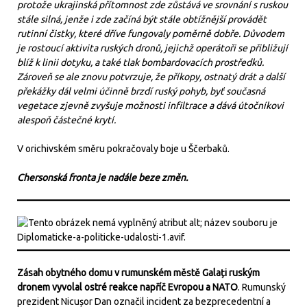
protože ukrajinská přítomnost zde zůstává ve srovnání s ruskou
stále silná, jenže i zde začíná být stále obtížnější provádět
rutinní čistky, které dříve fungovaly poměrně dobře. Důvodem
je rostoucí aktivita ruských dronů, jejichž operátoři se přibližují
blíž k linii dotyku, a také tlak bombardovacích prostředků.
Zároveň se ale znovu potvrzuje, že příkopy, ostnatý drát a další
překážky dál velmi účinně brzdí ruský pohyb, byť současná
vegetace zjevně zvyšuje možnosti infiltrace a dává útočníkovi
alespoň částečné krytí.
V orichivském směru pokračovaly boje u Ščerbaků.
Chersonská fronta je nadále beze změn.
Zásah obytného domu v rumunském městě Galați ruským
dronem vyvolal ostré reakce napříč Evropou a NATO
. Rumunský
prezident Nicușor Dan označil incident za bezprecedentní a