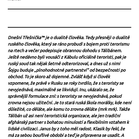
Dnešní Třešnička™ je o dualitě člověka. Tedy přesněji o dualitě
ruského člověka, který se ráno probudí s bojem proti terorismu
na rtech a večer podepisuje obrannou dohodu s Tálibánem.
Ještě nedávno byli vousáči z Kábulu oficiálně teroristi, pak je
ruský soud tak nějak šetrně odterorizoval, a dnes už s nimi
Šojgu buduje „plnohodnotné partnerství“ od bezpečnosti po
obchod. To je skoro až dojemné. Zvlášť když si člověk
vzpomene, že právě v Rusku se roky tvrdilo, že s teroristy se
nevyjednává, maximálně se likvidují. Inu, ukázalo se, že
správnější formulace zní: s teroristy se nevyjednává, pokud
zrovna nejsou užiteční. Je to stará ruská škola morálky, kde není
důležité, co děláte, ale komu to zrovna děláte (mrk mrk). Takže
Tálibán už asi není teroristická organizace, ale jen tradiční
afghánský partner s bohatou minulostí a flexibilním vztahem k
lidské civilizaci. Janus by z toho měl radost. Klasik by řekl, že
má za sebou bouřlivé období a teď je připravena se usadit. A