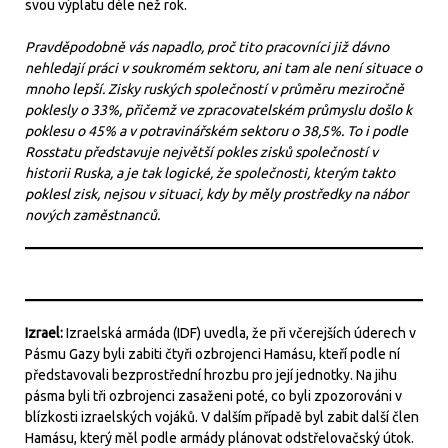
svou výplatu déle než rok.
Pravděpodobně vás napadlo, proč tito pracovníci již dávno
nehledají práci v soukromém sektoru, ani tam ale není situace o
mnoho lepší. Zisky ruských společností v průměru meziročně
poklesly o 33%, přičemž ve zpracovatelském průmyslu došlo k
poklesu o 45% a v potravinářském sektoru o 38,5%. To i podle
Rosstatu představuje největší pokles zisků společností v
historii Ruska, a je tak logické, že společnosti, kterým takto
poklesl zisk, nejsou v situaci, kdy by měly prostředky na nábor
nových zaměstnanců.
Izrael:
Izraelská armáda (IDF) uvedla, že při včerejších úderech v
Pásmu Gazy byli zabiti čtyři ozbrojenci Hamásu, kteří podle ní
představovali bezprostřední hrozbu pro její jednotky. Na jihu
pásma byli tři ozbrojenci zasaženi poté, co byli zpozorováni v
blízkosti izraelských vojáků. V dalším případě byl zabit další člen
Hamásu, který měl podle armády plánovat odstřelovačský útok.