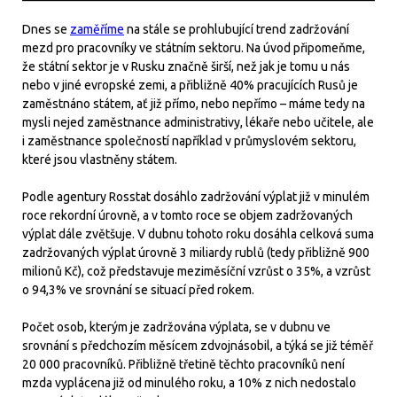
Dnes se
zaměříme
na stále se prohlubující trend zadržování
mezd pro pracovníky ve státním sektoru. Na úvod připomeňme,
že státní sektor je v Rusku značně širší, než jak je tomu u nás
nebo v jiné evropské zemi, a přibližně 40% pracujících Rusů je
zaměstnáno státem, ať již přímo, nebo nepřímo – máme tedy na
mysli nejed zaměstnance administrativy, lékaře nebo učitele, ale
i zaměstnance společností například v průmyslovém sektoru,
které jsou vlastněny státem.
Podle agentury Rosstat dosáhlo zadržování výplat již v minulém
roce rekordní úrovně, a v tomto roce se objem zadržovaných
výplat dále zvětšuje. V dubnu tohoto roku dosáhla celková suma
zadržovaných výplat úrovně 3 miliardy rublů (tedy přibližně 900
milionů Kč), což představuje meziměsíční vzrůst o 35%, a vzrůst
o 94,3% ve srovnání se situací před rokem.
Počet osob, kterým je zadržována výplata, se v dubnu ve
srovnání s předchozím měsícem zdvojnásobil, a týká se již téměř
20 000 pracovníků. Přibližně třetině těchto pracovníků není
mzda vyplácena již od minulého roku, a 10% z nich nedostalo