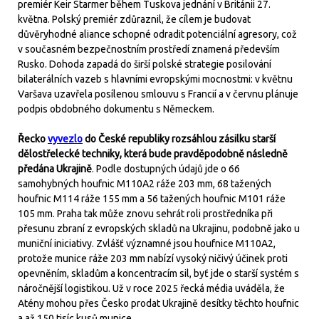
premiér Keir Starmer během Tuskova jednání v Británii 27.
května. Polský premiér zdůraznil, že cílem je budovat
důvěryhodné aliance schopné odradit potenciální agresory, což
v současném bezpečnostním prostředí znamená především
Rusko. Dohoda zapadá do širší polské strategie posilování
bilaterálních vazeb s hlavními evropskými mocnostmi: v květnu
Varšava uzavřela posílenou smlouvu s Francií a v červnu plánuje
podpis obdobného dokumentu s Německem.
Řecko
vyvezlo
do České republiky rozsáhlou zásilku starší
dělostřelecké techniky, která bude pravděpodobně následně
předána Ukrajině
. Podle dostupných údajů jde o 66
samohybných houfnic M110A2 ráže 203 mm, 68 tažených
houfnic M114 ráže 155 mm a 56 tažených houfnic M101 ráže
105 mm. Praha tak může znovu sehrát roli prostředníka při
přesunu zbraní z evropských skladů na Ukrajinu, podobně jako u
muniční iniciativy. Zvlášť významné jsou houfnice M110A2,
protože munice ráže 203 mm nabízí vysoký ničivý účinek proti
opevněním, skladům a koncentracím sil, byť jde o starší systém s
náročnější logistikou. Už v roce 2025 řecká média uváděla, že
Atény mohou přes Česko prodat Ukrajině desítky těchto houfnic
a až 150 tisíc kusů munice.