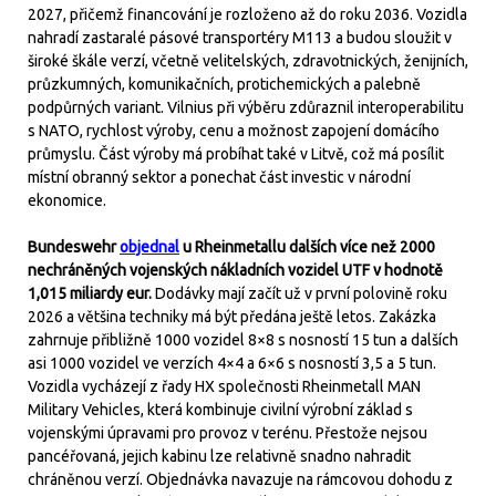
2027, přičemž financování je rozloženo až do roku 2036. Vozidla
nahradí zastaralé pásové transportéry M113 a budou sloužit v
široké škále verzí, včetně velitelských, zdravotnických, ženijních,
průzkumných, komunikačních, protichemických a palebně
podpůrných variant. Vilnius při výběru zdůraznil interoperabilitu
s NATO, rychlost výroby, cenu a možnost zapojení domácího
průmyslu. Část výroby má probíhat také v Litvě, což má posílit
místní obranný sektor a ponechat část investic v národní
ekonomice.
Bundeswehr
objednal
u Rheinmetallu dalších více než 2000
nechráněných vojenských nákladních vozidel UTF v hodnotě
1,015 miliardy eur.
Dodávky mají začít už v první polovině roku
2026 a většina techniky má být předána ještě letos. Zakázka
zahrnuje přibližně 1000 vozidel 8×8 s nosností 15 tun a dalších
asi 1000 vozidel ve verzích 4×4 a 6×6 s nosností 3,5 a 5 tun.
Vozidla vycházejí z řady HX společnosti Rheinmetall MAN
Military Vehicles, která kombinuje civilní výrobní základ s
vojenskými úpravami pro provoz v terénu. Přestože nejsou
pancéřovaná, jejich kabinu lze relativně snadno nahradit
chráněnou verzí. Objednávka navazuje na rámcovou dohodu z