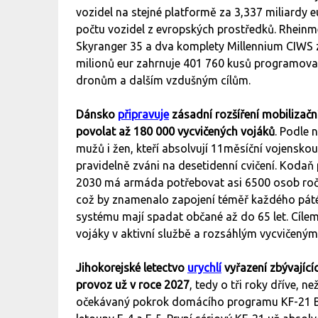
vozidel na stejné platformě za 3,337 miliardy
počtu vozidel z evropských prostředků. Rheinm
Skyranger 35 a dva komplety Millennium CIWS z
milionů eur zahrnuje 401 760 kusů programov
dronům a dalším vzdušným cílům.
Dánsko
připravuje
zásadní rozšíření mobilizačn
povolat až 180 000 vycvičených vojáků
. Podle
mužů i žen, kteří absolvují 11měsíční vojensko
pravidelně zváni na desetidenní cvičení. Kodaň
2030 má armáda potřebovat asi 6500 osob ročn
což by znamenalo zapojení téměř každého páté
systému mají spadat občané až do 65 let. Cíle
vojáky v aktivní službě a rozsáhlým vycvičený
Jihokorejské letectvo
urychlí
vyřazení zbývající
provoz už v roce 2027
, tedy o tři roky dříve, 
očekávaný pokrok domácího programu KF-21 Bo