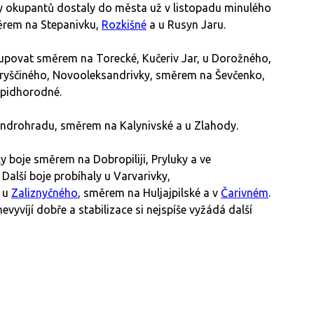
piny okupantů dostaly do města už v listopadu minulého
měrem na Stepanivku,
Rozkišné
a u Rusyn Jaru.
tupovat směrem na Torecké, Kučeriv Jar, u Dorožného,
ryščiného, Novooleksandrivky, směrem na Ševčenko,
pidhorodné.
ndrohradu, směrem na Kalynivské a u Zlahody.
y boje směrem na Dobropiliji, Pryluky a ve
 Další boje probíhaly u Varvarivky,
, u
Zaliznyčného
, směrem na Huljajpilské a v
Čarivném
.
evyvíjí dobře a stabilizace si nejspíše vyžádá další