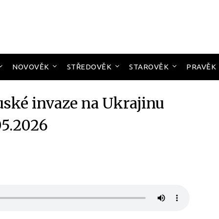
NOVOVĚK
STŘEDOVĚK
STAROVĚK
PRAVĚK
uské invaze na Ukrajinu
05.2026