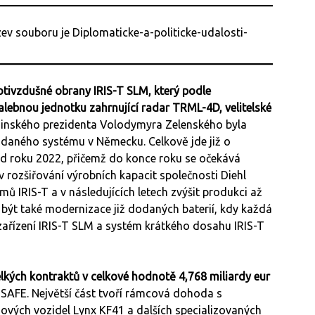
tivzdušné obrany IRIS-T SLM, který podle
lebnou jednotku zahrnující radar TRML-4D, velitelské
inského prezidenta Volodymyra Zelenského byla
daného systému v Německu. Celkově jde již o
od roku 2022, přičemž do konce roku se očekává
v rozšiřování výrobních kapacit společnosti Diehl
mů IRIS-T a v následujících letech zvýšit produkci až
 být také modernizace již dodaných baterií, kdy každá
ařízení IRIS-T SLM a systém krátkého dosahu IRIS-T
lkých kontraktů v celkové hodnotě 4,768 miliardy eur
 SAFE. Největší část tvoří rámcová dohoda s
vých vozidel Lynx KF41 a dalších specializovaných