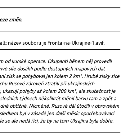
beze změn.
m od kurské operace. Okupanti během něj provedli
 živé síle dosáhli podle dostupných mapových dat
ní zisk se pohyboval jen kolem 2 km². Hrubé zisky sice
hu Rusové zároveň ztratili při ukrajinských
k, ukazují pohyby až kolem 200 km², ale skutečnost je
sledních týdnech několikrát měnil barvu tam a zpět a
dně obtížné. Nicméně, Rusové dál útočili v obrovském
 výsledkem byl v zásadě jen další měsíc opotřebovávací
e se ale nedá říci, že by na tom Ukrajina byla dobře.