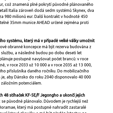
 eur, což znamená plné pokrytí původně plánovaného
etall Italia zároveň dodá sedm systémů Skynex, dva
a 980 milionů eur. Další kontrakt v hodnotě 450
atelné 35mm munice AHEAD určené zejména proti
ího systému, který má v případě velké války umožnit
 nové obranné koncepce má být rezerva budována z
u službu, a následně budou po dobu deseti let
 plánuje postupně navyšovat počet branců: v roce
ě, v roce 2033 už 10 000 a v roce 2035 až 13 000,
ho příslušníka daného ročníku. Do mobilizačního
m je, aby Dánsko do roku 2040 disponovalo 40 000
m záložním potenciálem.
ch 48 stíhaček KF-5E/F Jegongho a ukončí jejich
než se původně plánovalo. Důvodem je rychlejší než
ramae, který má postupně nahradit zastaralé