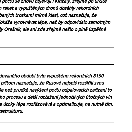
počtu se znovu objevují i Kinžaly, zřejmě po určité
h raket a vypuštěných dronů dosáhly rekordních
bených troskami mírně klesl, což naznačuje, že
 dokáže vyrovnávat lépe, než by odpovídalo samotným
ly Orešnik, ale ani zde zřejmě nešlo o plně úspěšné
edovaného období bylo vypuštěno rekordních 8150
 přitom naznačuje, že Rusové nejspíš rozšířili svou
še než prudké navýšení počtu odpalovacích zařízení to
ho procesu a delší roztažení jednotlivých útočných vln
e útoky lépe rozfázovává a optimalizuje, ne nutně tím,
astrukturu.