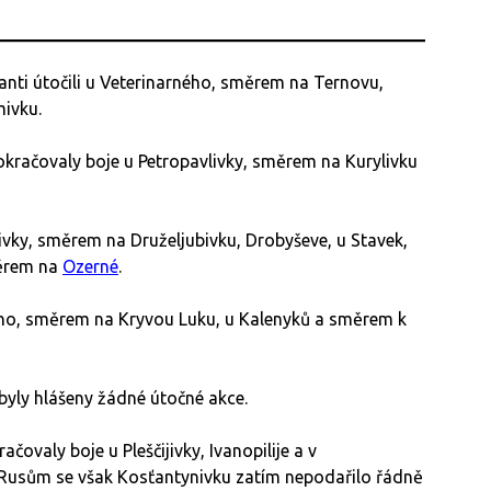
anti útočili u Veterinarného, směrem na Ternovu,
mivku.
račovaly boje u Petropavlivky, směrem na Kurylivku
vky, směrem na Druželjubivku, Drobyševe, u Stavek,
měrem na
Ozerné
.
ého, směrem na Kryvou Luku, u Kalenyků a směrem k
ly hlášeny žádné útočné akce.
ovaly boje u Pleščijivky, Ivanopilije a v
. Rusům se však Kosťantynivku zatím nepodařilo řádně