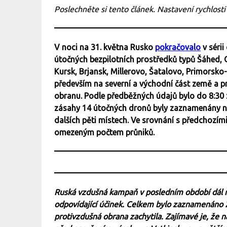
Poslechněte si tento článek. Nastavení rychlosti
V noci na 31. května Rusko
pokračovalo
v sérii
útočných bezpilotních prostředků typů Šáhed, G
Kursk, Brjansk, Millerovo, Šatalovo, Primorsk
především na severní a východní část země a pro
obranu. Podle předběžných údajů bylo do 8:30
zásahy 14 útočných dronů byly zaznamenány na
dalších pěti místech. Ve srovnání s předchozími
omezeným počtem průniků.
Ruská vzdušná kampaň v posledním období dál n
odpovídající účinek. Celkem bylo zaznamenáno 2
protivzdušná obrana zachytila. Zajímavé je, že n