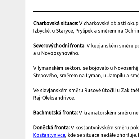
Charkovská situace:
V charkovské oblasti okup
Izbycké, u Staryce, Prylipek a směrem na Ochri
Severovýchodní fronta:
V kupjanském směru pok
a u Novoosynového.
V lymanském sektoru se bojovalo u Novoserhiji
Stepového, směrem na Lyman, u Jampilu a s
Ve slavjanském směru Rusové útočili u Zakitn
Raj-Oleksandrivce.
Bachmutská fronta:
V kramatorském směru neby
Doněcká fronta:
V kosťantynivském směru pokrač
Kosťantynivce
, kde se situace nadále zhoršuje