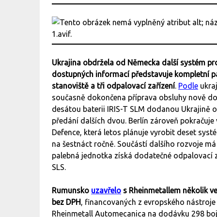
Ukrajina obdržela od Německa další systém pro
dostupných informací představuje kompletní pa
stanoviště a tři odpalovací zařízení
.
Podle
ukraj
současně dokončena příprava obsluhy nově do
desátou baterii IRIS-T SLM dodanou Ukrajině 
předání dalších dvou. Berlín zároveň pokračuje 
Defence, která letos plánuje vyrobit deset systé
na šestnáct ročně. Součástí dalšího rozvoje má
palebná jednotka získá dodatečné odpalovací z
SLS.
Rumunsko
uzavřelo
s Rheinmetallem několik ve
bez DPH
, financovaných z evropského nástroje
Rheinmetall Automecanica na dodávku 298 bojo