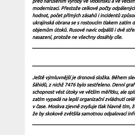
před narušením výroby ve Votkinsku a ve větším 
modernizaci. Přestože celkové počty odpálenýc
hodnot, počet přímých zásahů i incidentů způso
ukrajinská obrana se s rostoucím tlakem zatím
objemům útoků. Rusové navíc odpálili i dvě stře
nasazení, protože ne všechny dosáhly cíle.
Ještě výmluvnější je dronová složka. Během sl
šáhidů, z nichž 7476 bylo sestřeleno. Denní graf
schopnost vést útoky ve větším měřítku, ale spí
zatím vypadá na lepší organizační zvládnutí celé
v čase. Moskva zjevně zvyšuje tlak hlavně tím, ž
že by skokově zvětšila samotnou odpalovací infr