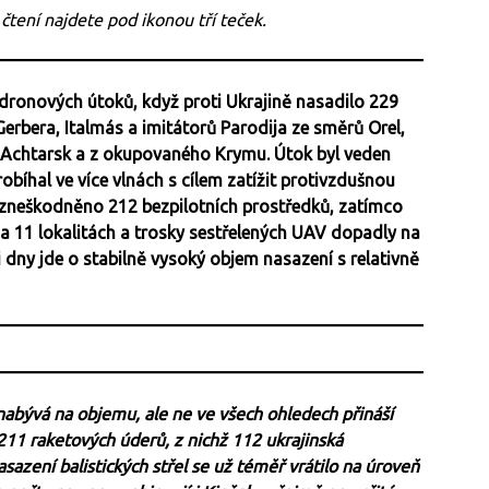
 čtení najdete pod ikonou tří teček.
 dronových útoků, když proti Ukrajině nasadilo 229
erbera, Italmás a imitátorů Parodija ze směrů Orel,
o-Achtarsk a z okupovaného Krymu. Útok byl veden
bíhal ve více vlnách s cílem zatížit protivzdušnou
 zneškodněno 212 bezpilotních prostředků, zatímco
 11 lokalitách a trosky sestřelených UAV dopadly na
 dny jde o stabilně vysoký objem nasazení s relativně
abývá na objemu, ale ne ve všech ohledech přináší
11 raketových úderů, z nichž 112 ukrajinská
asazení balistických střel se už téměř vrátilo na úroveň