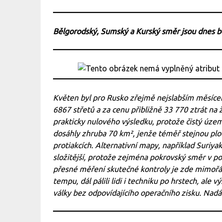
Bělgorodský, Sumský a Kurský směr jsou dnes 
Květen byl pro Rusko zřejmě nejslabším měsíce
6867 střetů a za cenu přibližně 33 770 ztrát na
prakticky nulového výsledku, protože čistý územ
dosáhly zhruba 70 km², jenže téměř stejnou ploc
protiakcích. Alternativní mapy, například Suriya
složitější, protože zejména pokrovský směr v po
přesné měření skutečné kontroly je zde mimořá
tempu, dál pálili lidi i techniku po hrstech, ale
války bez odpovídajícího operačního zisku. Nadál