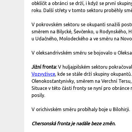
obklíčit a obránci se drží, i když se první sku
roku. Další střety v tomto sektoru proběhly s
V pokrovském sektoru se okupanti snažili pos
směrem na Bilycké, Ševčenko, u Rodynského, H
u Udačného, Molodeckého a ve směru na Novo
V oleksandrivském směru se bojovalo u Oleksa
Jižní fronta:
V huljajpilském sektoru pokračoval
Vozvyživce
, kde se stále drží skupiny okupantů.
Olenokosťantynivky, směrem na Verchní Tersu
Situace v této části fronty se nyní pro obránce n
posily.
V orichivském směru probíhaly boje u Bilohirji.
Chersonská fronta je nadále beze změn.