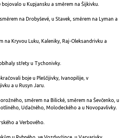
bojovalo u Kupjansku a směrem na Šijkivku.
 směrem na Drobyševé, u Stavek, směrem na Lyman a
 na Kryvou Luku, Kaleniky, Raj-Oleksandrivku a
íhaly střety u Tychonivky.
čovali boje u Pleščijivky, Ivanopilije, v
ivku a u Rusyn Jaru.
Dorožného, směrem na Bilické, směrem na Ševčenko, u
Kotliného, Udačného, Molodeckého a u Novopavlivky.
rského a Verbového.
okům u Rybného, ve Vozdvyžince, u Varvarivky,