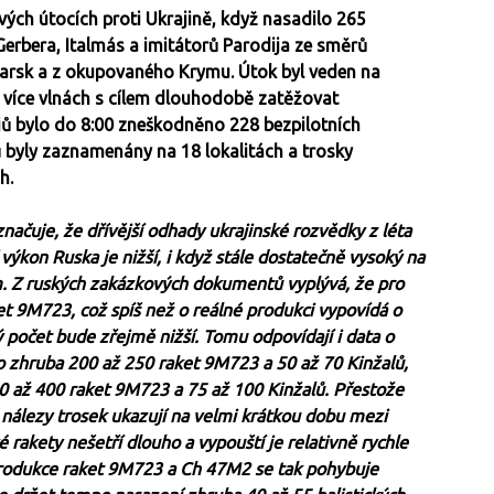
ých útocích proti Ukrajině, když nasadilo 265
erbera, Italmás a imitátorů Parodija ze směrů
htarsk a z okupovaného Krymu. Útok byl veden na
ve více vlnách s cílem dlouhodobě zatěžovat
ů bylo do 8:00 zneškodněno 228 bezpilotních
 byly zaznamenány na 18 lokalitách a trosky
ch.
načuje, že dřívější odhady ukrajinské rozvědky z léta
výkon Ruska je nižší, i když stále dostatečně vysoký na
m. Z ruských zakázkových dokumentů vyplývá, že pro
t 9M723, což spíš než o reálné produkci vypovídá o
 počet bude zřejmě nižší. Tomu odpovídají i data o
o zhruba 200 až 250 raket 9M723 a 50 až 70 Kinžalů,
350 až 400 raket 9M723 a 75 až 100 Kinžalů. Přestože
, nálezy trosek ukazují na velmi krátkou dobu mezi
akety nešetří dlouho a vypouští je relativně rychle
produkce raket 9M723 a Ch 47M2 se tak pohybuje