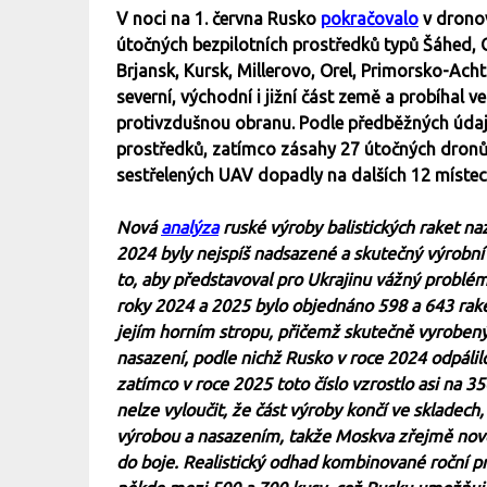
V noci na 1. června Rusko
pokračovalo
v dronov
útočných bezpilotních prostředků typů Šáhed, G
Brjansk, Kursk, Millerovo, Orel, Primorsko-Ac
severní, východní i jižní část země a probíhal 
protivzdušnou obranu. Podle předběžných údaj
prostředků, zatímco zásahy 27 útočných dronů
sestřelených UAV dopadly na dalších 12 míste
Nová
analýza
ruské výroby balistických raket naz
2024 byly nejspíš nadsazené a skutečný výrobní 
to, aby představoval pro Ukrajinu vážný problé
roky 2024 a 2025 bylo objednáno 598 a 643 rake
jejím horním stropu, přičemž skutečně vyrobený
nasazení, podle nichž Rusko v roce 2024 odpálil
zatímco v roce 2025 toto číslo vzrostlo asi na 
nelze vyloučit, že část výroby končí ve skladech
výrobou a nasazením, takže Moskva zřejmě nové r
do boje. Realistický odhad kombinované roční 