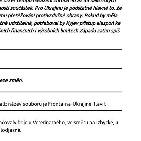
 držet tempo nasazení zhruba 40 až 55 balistických
sti součástek. Pro Ukrajinu je podstatné hlavně to, že
bému přetěžování protivzdušné obrany. Pokud by měla
ně udržitelná, potřeboval by Kyjev přístup alespoň ke
ích finančních i výrobních limitech Západu zatím spíš
beze změn.
čovaly boje u Veterinarného, ve směru na Izbycké, u
lodjazné.