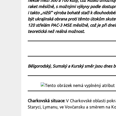
někde mezi 500 a 700 kusy, což Rusku umožňuje
raket měsíčně, s možnými výkyvy podle dostupno
i takto „nižší“ výroba bohatě stačí k dlouhodo
být ukrajinská obrana proti těmto útokům skuteč
120 střelám PAC-3 MSE měsíčně, což je při dnešn
teoretická než reálná možnost.
Bělgorodský, Sumský a Kurský směr jsou dnes 
Charkovská situace:
V Charkovské oblasti pokra
Staryci, Lymanu, ve Vovčansku a směrem na Ko