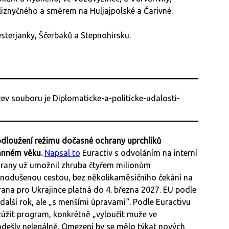
iznyčného a směrem na Huljajpolské a Čarivné.
esterjanky, Ščerbaků a Stepnohirsku.
rodloužení režimu dočasné ochrany uprchlíků
ranném věku.
Napsal to
Euractiv s odvoláním na interní
any už umožnil zhruba čtyřem milionům
ednodušenou cestou, bez několikaměsíčního čekání na
rana pro Ukrajince platná do 4. března 2027. EU podle
lší rok, ale „s menšími úpravami“. Podle Euractivu
 zúžit program, konkrétně „vyloučit muže ve
odešly nelegálně. Omezení by se mělo týkat nových