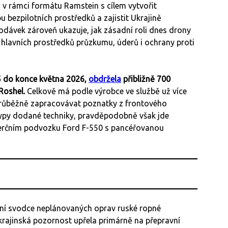
kla v rámci formátu Ramstein s cílem vytvořit
ezpilotních prostředků a zajistit Ukrajině
ávek zároveň ukazuje, jak zásadní roli dnes drony
z hlavních prostředků průzkumu, úderů i ochrany proti
5 do konce května 2026,
obdržela
přibližně 700
Roshel.
Celkově má podle výrobce ve službě už více
průběžně zapracovávat poznatky z frontového
typy dodané techniky, pravděpodobně však jde
erčním podvozku Ford F-550 s pancéřovanou
nní svodce neplánovaných oprav ruské ropné
krajinská pozornost upřela primárně na přepravní