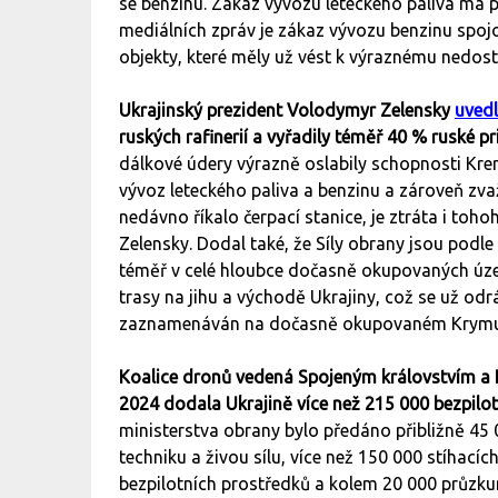
se benzinu. Zákaz vývozu leteckého paliva má pl
mediálních zpráv je zákaz vývozu benzinu spoj
objekty, které měly už vést k výraznému nedo
Ukrajinský prezident Volodymyr Zelensky
uvedl
ruských rafinerií a vyřadily téměř 40 % ruské p
dálkové údery výrazně oslabily schopnosti Kre
vývoz leteckého paliva a benzinu a zároveň zvaž
nedávno říkalo čerpací stanice, je ztráta i toh
Zelensky. Dodal také, že Síly obrany jsou podl
téměř v celé hloubce dočasně okupovaných úze
trasy na jihu a východě Ukrajiny, což se už od
zaznamenáván na dočasně okupovaném Krymu i
Koalice dronů vedená Spojeným královstvím a
2024 dodala Ukrajině více než 215 000 bezpilot
ministerstva obrany bylo předáno přibližně 4
techniku a živou sílu, více než 150 000 stíhací
bezpilotních prostředků a kolem 20 000 průzk