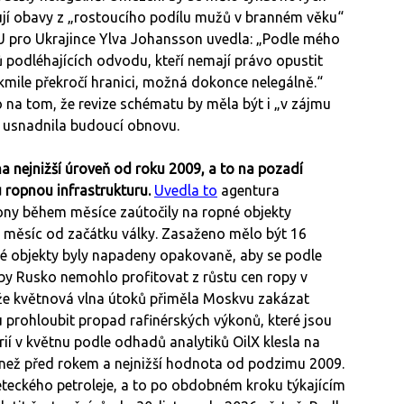
řují obavy z „rostoucího podílu mužů v branném věku“
U pro Ukrajince Ylva Johansson uvedla: „Podle mého
podléhajících odvodu, kteří nemají právo opustit
kmile překročí hranici, možná dokonce nelegálně.“
o na tom, že revize schématu by měla být i „v zájmu
a usnadnila budoucí obnovu.
a nejnižší úroveň od roku 2009, a to na pozadí
 ropnou infrastrukturu.
Uvedla to
agentura
rony během měsíce zaútočily na ropné objekty
ný měsíc od začátku války. Zasaženo mělo být 16
teré objekty byly napadeny opakovaně, aby se podle
by Rusko nemohlo profitovat z růstu cen ropy v
, že květnová vlna útoků přiměla Moskvu zakázat
 prohloubit propad rafinérských výkonů, které jsou
ií v květnu podle odhadů analytiků OilX klesla na
 než před rokem a nejnižší hodnota od podzimu 2009.
eteckého petroleje, a to po obdobném kroku týkajícím