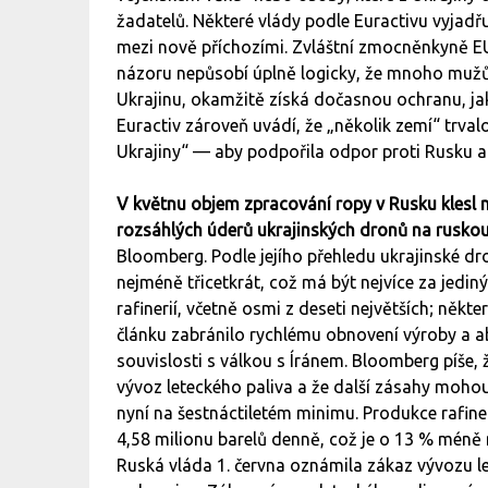
žadatelů. Některé vlády podle Euractivu vyjad
mezi nově příchozími. Zvláštní zmocněnkyně E
názoru nepůsobí úplně logicky, že mnoho mužů 
Ukrajinu, okamžitě získá dočasnou ochranu, ja
Euractiv zároveň uvádí, že „několik zemí“ trval
Ukrajiny“ — aby podpořila odpor proti Rusku 
V květnu objem zpracování ropy v Rusku klesl n
rozsáhlých úderů ukrajinských dronů na ruskou
Bloomberg. Podle jejího přehledu ukrajinské d
nejméně třicetkrát, což má být nejvíce za jedi
rafinerií, včetně osmi z deseti největších; něk
článku zabránilo rychlému obnovení výroby a a
souvislosti s válkou s Íránem. Bloomberg píše
vývoz leteckého paliva a že další zásahy mohou
nyní na šestnáctiletém minimu. Produkce rafiner
4,58 milionu barelů denně, což je o 13 % méně
Ruská vláda 1. června oznámila zákaz vývozu l