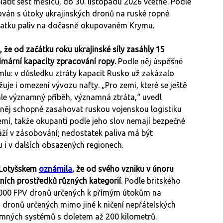
atit šest měsíců, do 30. listopadu 2026 včetně. Podle
ován s útoky ukrajinských dronů na ruské ropné
statku paliv na dočasně okupovaném Krymu.
, že od začátku roku ukrajinské síly zasáhly 15
rimární kapacity zpracování ropy.
Podle něj úspěšné
mlu: v důsledku ztráty kapacit Rusko už zakázalo
uje i omezení vývozu nafty. „Pro zemi, které se ještě
ohle významný příběh, významná ztráta,“ uvedl
e něj schopné zasahovat ruskou vojenskou logistiku
mí, takže okupanti podle jeho slov nemají bezpečné
ráží v zásobování; nedostatek paliva má být
 v dalších obsazených regionech.
 Lotyšskem
oznámila
, že od svého vzniku v únoru
ních prostředků různých kategorií
. Podle britského
5 000 FPV dronů určených k přímým útokům na
ch dronů určených mimo jiné k ničení nepřátelských
umných systémů s doletem až 200 kilometrů.