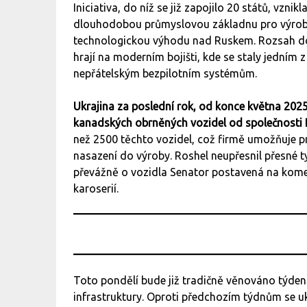
Iniciativa, do níž se již zapojilo 20 států, vzni
dlouhodobou průmyslovou základnu pro výrobu b
technologickou výhodu nad Ruskem. Rozsah dod
hrají na moderním bojišti, kde se staly jedním 
nepřátelským bezpilotním systémům.
Ukrajina za poslední rok, od konce května 202
kanadských obrněných vozidel od společnosti 
než 2500 těchto vozidel, což firmě umožňuje 
nasazení do výroby. Roshel neupřesnil přesné 
převážně o vozidla Senator postavená na kom
karoserií.
Toto pondělí bude již tradičně věnováno týde
infrastruktury. Oproti předchozím týdnům se u