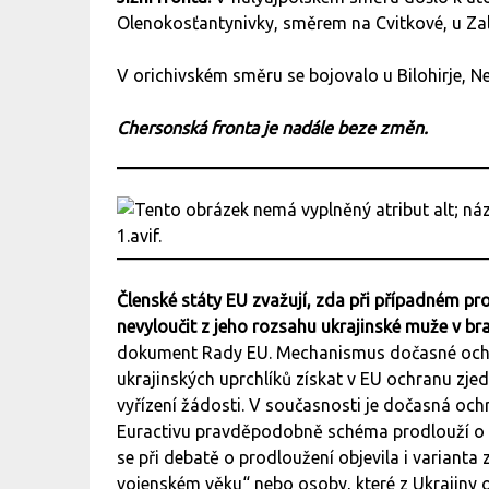
Olenokosťantynivky, směrem na Cvitkové, u Zal
V orichivském směru se bojovalo u Bilohirje, N
Chersonská fronta je nadále beze změn.
Členské státy EU zvažují, zda při případném p
nevyloučit z jeho rozsahu ukrajinské muže v b
dokument Rady EU. Mechanismus dočasné ochr
ukrajinských uprchlíků získat v EU ochranu zj
vyřízení žádosti. V současnosti je dočasná och
Euractivu pravděpodobně schéma prodlouží o da
se při debatě o prodloužení objevila i varianta
vojenském věku“ nebo osoby, které z Ukrajiny 