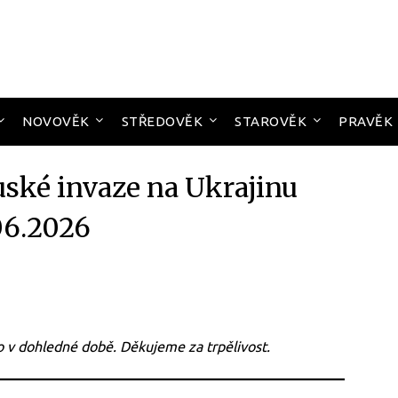
NOVOVĚK
STŘEDOVĚK
STAROVĚK
PRAVĚK
uské invaze na Ukrajinu
06.2026
 v dohledné době. Děkujeme za trpělivost.