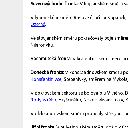
Severovýchodní fronta:
V kupjanském směru se 
V lymanském směru Rusové útočili u Kopanek,
Ozerné
.
Ve slovjanském směru pokračovaly boje směrem
Nikiforivku.
Bachmutská fronta:
V kramatorském směru prob
Doněcká fronta:
V konsťantinovském směru pokra
Konsťantinivce
, Stepanivky, směrem na Mykolaj
V pokrovském sektoru se bojovalo u Vilného, 
Rodynského
, Hryščiného, Novooleksandrivky, 
V oleksandrivském směru proběhly střety u To
Jižní fronta:
V hulyajpolském směru došlo k út