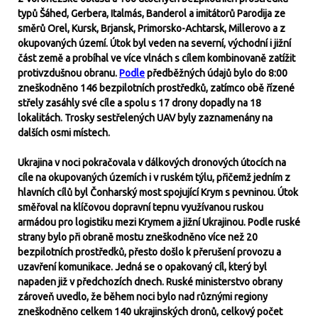
typů Šáhed, Gerbera, Italmás, Banderol a imitátorů Parodija ze
směrů Orel, Kursk, Brjansk, Primorsko-Achtarsk, Millerovo a z
okupovaných území. Útok byl veden na severní, východní i jižní
část země a probíhal ve více vlnách s cílem kombinovaně zatížit
protivzdušnou obranu.
Podle
předběžných údajů bylo do 8:00
zneškodněno 146 bezpilotních prostředků, zatímco obě řízené
střely zasáhly své cíle a spolu s 17 drony dopadly na 18
lokalitách. Trosky sestřelených UAV byly zaznamenány na
dalších osmi místech.
Ukrajina v noci pokračovala v dálkových dronových útocích na
cíle na okupovaných územích i v ruském týlu, přičemž jedním z
hlavních cílů byl Čonharský most spojující Krym s pevninou. Útok
směřoval na klíčovou dopravní tepnu využívanou ruskou
armádou pro logistiku mezi Krymem a jižní Ukrajinou. Podle ruské
strany bylo při obraně mostu zneškodněno více než 20
bezpilotních prostředků, přesto došlo k přerušení provozu a
uzavření komunikace. Jedná se o opakovaný cíl, který byl
napaden již v předchozích dnech. Ruské ministerstvo obrany
zároveň uvedlo, že během noci bylo nad různými regiony
zneškodněno celkem 140 ukrajinských dronů, celkový počet