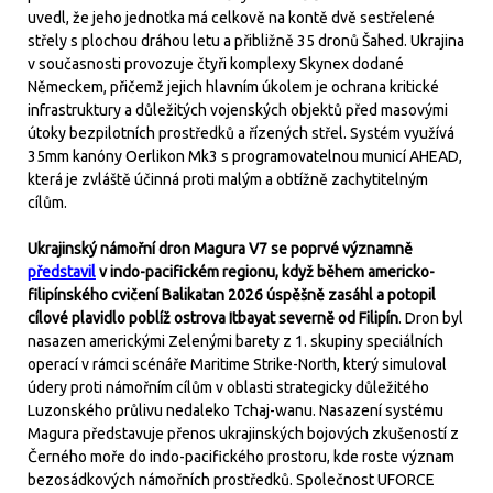
uvedl, že jeho jednotka má celkově na kontě dvě sestřelené
střely s plochou dráhou letu a přibližně 35 dronů Šahed. Ukrajina
v současnosti provozuje čtyři komplexy Skynex dodané
Německem, přičemž jejich hlavním úkolem je ochrana kritické
infrastruktury a důležitých vojenských objektů před masovými
útoky bezpilotních prostředků a řízených střel. Systém využívá
35mm kanóny Oerlikon Mk3 s programovatelnou municí AHEAD,
která je zvláště účinná proti malým a obtížně zachytitelným
cílům.
Ukrajinský námořní dron Magura V7 se poprvé významně
představil
v indo-pacifickém regionu, když během americko-
filipínského cvičení Balikatan 2026 úspěšně zasáhl a potopil
cílové plavidlo poblíž ostrova Itbayat severně od Filipín
. Dron byl
nasazen americkými Zelenými barety z 1. skupiny speciálních
operací v rámci scénáře Maritime Strike-North, který simuloval
údery proti námořním cílům v oblasti strategicky důležitého
Luzonského průlivu nedaleko Tchaj-wanu. Nasazení systému
Magura představuje přenos ukrajinských bojových zkušeností z
Černého moře do indo-pacifického prostoru, kde roste význam
bezosádkových námořních prostředků. Společnost UFORCE