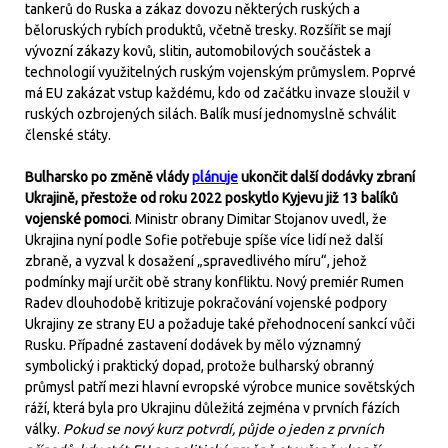
tankerů do Ruska a zákaz dovozu některých ruských a
běloruských rybích produktů, včetně tresky. Rozšířit se mají
vývozní zákazy kovů, slitin, automobilových součástek a
technologií využitelných ruským vojenským průmyslem. Poprvé
má EU zakázat vstup každému, kdo od začátku invaze sloužil v
ruských ozbrojených silách. Balík musí jednomyslně schválit
členské státy.
Bulharsko po změně vlády
plánuje
ukončit další dodávky zbraní
Ukrajině, přestože od roku 2022 poskytlo Kyjevu již 13 balíků
vojenské pomoci
. Ministr obrany Dimitar Stojanov uvedl, že
Ukrajina nyní podle Sofie potřebuje spíše více lidí než další
zbraně, a vyzval k dosažení „spravedlivého míru“, jehož
podmínky mají určit obě strany konfliktu. Nový premiér Rumen
Radev dlouhodobě kritizuje pokračování vojenské podpory
Ukrajiny ze strany EU a požaduje také přehodnocení sankcí vůči
Rusku. Případné zastavení dodávek by mělo významný
symbolický i praktický dopad, protože bulharský obranný
průmysl patří mezi hlavní evropské výrobce munice sovětských
ráží, která byla pro Ukrajinu důležitá zejména v prvních fázích
války.
Pokud se nový kurz potvrdí, půjde o jeden z prvních