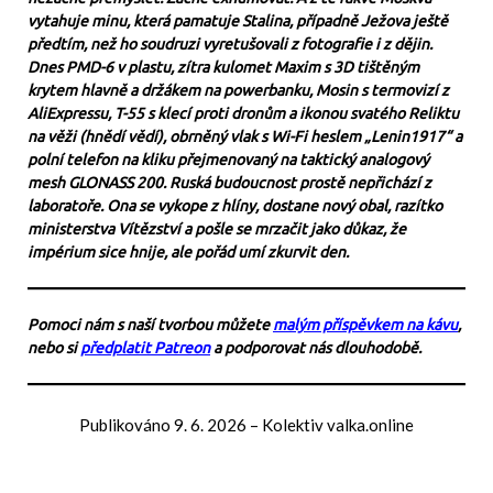
vytahuje minu, která pamatuje Stalina, případně Ježova ještě
předtím, než ho soudruzi vyretušovali z fotografie i z dějin.
Dnes PMD-6 v plastu, zítra kulomet Maxim s 3D tištěným
krytem hlavně a držákem na powerbanku, Mosin s termovizí z
AliExpressu, T-55 s klecí proti dronům a ikonou svatého Reliktu
na věži (hnědí vědí), obrněný vlak s Wi-Fi heslem „Lenin1917“ a
polní telefon na kliku přejmenovaný na taktický analogový
mesh GLONASS 200. Ruská budoucnost prostě nepřichází z
laboratoře. Ona se vykope z hlíny, dostane nový obal, razítko
ministerstva Vítězství a pošle se mrzačit jako důkaz, že
impérium sice hnije, ale pořád umí zkurvit den.
Pomoci nám s naší tvorbou můžete
malým příspěvkem na kávu
,
nebo si
předplatit Patreon
a podporovat nás dlouhodobě.
Publikováno
9. 6. 2026
–
Kolektiv valka.online