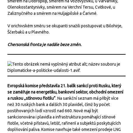
směrem na Dobropiliji, směrem na Vozdvyživku, u Varvarivky,
Olenokosťantynivky, směrem na Verchní Tersu, Cvitkové, u
Zaliznyčného a směrem na Huljajpilské a Čarivné.
V orichivském směru se okupanti snažili postupovat u Bilohirje,
Ščerbaků a u Plavného.
Chersonská fronta je nadále beze změn.
Evropská komise představila 21. balík sankcí proti Rusku, který
se zaměřuje na energetiku, bankovní sektor, obchodní omezení
a ruskou „stínovou flotilu“
. Na sankční seznam má přibýt více
než 30 ruských bank a dalších 30 plavidel, čímž by počet
postihovaných lodí vzrostl nad 660. Nově mají být
sankcionována i plavidla a infrastruktura pomáhající stínové
flotile, včetně přístavů, letišť, rafinerií a subjektů poskytujících
doplňování paliva. Komise navrhuje také omezení prodeje LNG