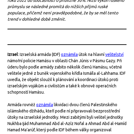
roku 2022 do současnosti o přibližně 30%. Nižší výkon ruského
průmyslu se následně promítá do nižších příjmů ruské
populace, přičemž není pravděpodobné, že by se měl tento
trend v dohledné době změnit.
Izrael
: Izraelská armáda (IDF)
oznámila
útok na hlavní
velitelství
námořní policie Hamásu v oblasti Chán Júnis v Pásmu Gazy. Při
úderu bylo podle armády zabito několik členů Hamásu, včetně
velitele jedné z buněk vojenského křídla Ismáíla al-Lahhama. IDF
uvedla, že objekt sloužil k plánování a koordinaci útoků proti
izraelským vojákům a civilistům a také k obnově operačních
schopností Hamásu.
Armáda rovněž
oznámila
likvidaci dvou členů Palestinského
islámského džihádu, kteří podle ní připravovali bezprostřední
útoky na izraelské jednotky. Mezi zabitými byli velitel jednotky
Nukhba Ijád Muhammad Abd al-Azíz Nofal a Ahmad Abd al-Hamíd
Hamad Ma’arúf, který podle IDF během války organizoval