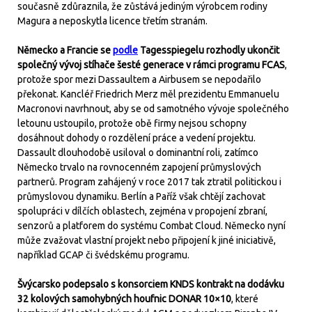
současně zdůraznila, že zůstává jediným výrobcem rodiny
Magura a neposkytla licence třetím stranám.
Německo a Francie se
podle
Tagesspiegelu rozhodly ukončit
společný vývoj stíhače šesté generace v rámci programu FCAS
,
protože spor mezi Dassaultem a Airbusem se nepodařilo
překonat. Kancléř Friedrich Merz měl prezidentu Emmanuelu
Macronovi navrhnout, aby se od samotného vývoje společného
letounu ustoupilo, protože obě firmy nejsou schopny
dosáhnout dohody o rozdělení práce a vedení projektu.
Dassault dlouhodobě usiloval o dominantní roli, zatímco
Německo trvalo na rovnocenném zapojení průmyslových
partnerů. Program zahájený v roce 2017 tak ztratil politickou i
průmyslovou dynamiku. Berlín a Paříž však chtějí zachovat
spolupráci v dílčích oblastech, zejména v propojení zbraní,
senzorů a platforem do systému Combat Cloud. Německo nyní
může zvažovat vlastní projekt nebo připojení k jiné iniciativě,
například GCAP či švédskému programu.
Švýcarsko podepsalo s konsorciem KNDS kontrakt na dodávku
32 kolových samohybných houfnic DONAR 10×10
, které