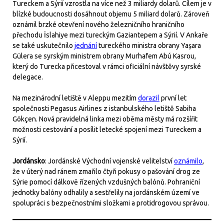
Tureckem a Sýrií vzrostla na více než 3 miliardy dolarů. Cílem je v
blízké budoucnosti dosáhnout objemu 5 miliard dolarů. Zároveň
oznámil brzké otevření nového železničního hraničního
přechodu İslahiye mezi tureckým Gaziantepem a Sýrií. V Ankaře
se také uskutečnilo
jednání
tureckého ministra obrany Yaşara
Gülera se syrským ministrem obrany Murhafem Abú Kasrou,
který do Turecka přicestoval v rámci oficiální návštěvy syrské
delegace.
Na mezinárodní letiště v Aleppu mezitím
dorazil
první let
společnosti Pegasus Airlines z istanbulského letiště Sabiha
Gökçen. Nová pravidelná linka mezi oběma městy má rozšířit
možnosti cestování a posílit letecké spojení mezi Tureckem a
Sýrií.
Jordánsko
: Jordánské Východní vojenské velitelství
oznámilo
,
že v úterý nad ránem zmařilo čtyři pokusy o pašování drog ze
Sýrie pomocí dálkově řízených vzdušných balónů. Pohraniční
jednotky balóny odhalily a sestřelily na jordánském území ve
spolupráci s bezpečnostními složkami a protidrogovou správou.