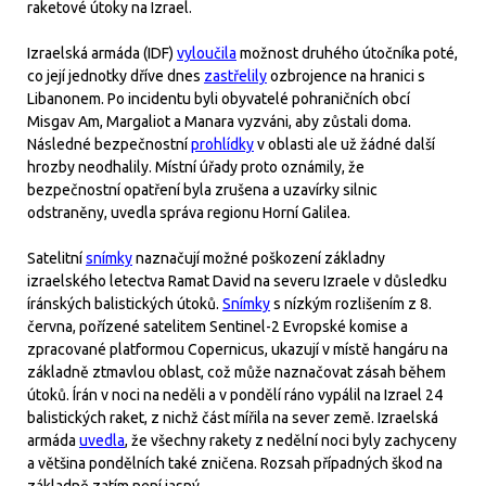
raketové útoky na Izrael.
Izraelská armáda (IDF)
vyloučila
možnost druhého útočníka poté,
co její jednotky dříve dnes
zastřelily
ozbrojence na hranici s
Libanonem. Po incidentu byli obyvatelé pohraničních obcí
Misgav Am, Margaliot a Manara vyzváni, aby zůstali doma.
Následné bezpečnostní
prohlídky
v oblasti ale už žádné další
hrozby neodhalily. Místní úřady proto oznámily, že
bezpečnostní opatření byla zrušena a uzavírky silnic
odstraněny, uvedla správa regionu Horní Galilea.
Satelitní
snímky
naznačují možné poškození základny
izraelského letectva Ramat David na severu Izraele v důsledku
íránských balistických útoků.
Snímky
s nízkým rozlišením z 8.
června, pořízené satelitem Sentinel-2 Evropské komise a
zpracované platformou Copernicus, ukazují v místě hangáru na
základně ztmavlou oblast, což může naznačovat zásah během
útoků. Írán v noci na neděli a v pondělí ráno vypálil na Izrael 24
balistických raket, z nichž část mířila na sever země. Izraelská
armáda
uvedla
, že všechny rakety z nedělní noci byly zachyceny
a většina pondělních také zničena. Rozsah případných škod na