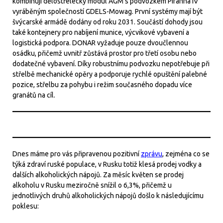
kombinují dělostřelecký modul AGM s podvozkem Piranha IV
vyráběným společností GDELS-Mowag. První systémy mají být
švýcarské armádě dodány od roku 2031. Součástí dohody jsou
také kontejnery pro nabíjení munice, výcvikové vybavení a
logistická podpora. DONAR vyžaduje pouze dvoučlennou
osádku, přičemž uvnitř zůstává prostor pro třetí osobu nebo
dodatečné vybavení. Díky robustnímu podvozku nepotřebuje při
střelbě mechanické opěry a podporuje rychlé opuštění palebné
pozice, střelbu za pohybu i režim současného dopadu více
granátů na cíl.
Dnes máme pro vás připravenou pozitivní
zprávu
, zejména co se
týká zdraví ruské populace, v Rusku totiž klesá prodej vodky a
dalších alkoholických nápojů. Za měsíc květen se prodej
alkoholu v Rusku meziročně snížil o 6,3%, přičemž u
jednotlivých druhů alkoholických nápojů došlo k následujícímu
poklesu: