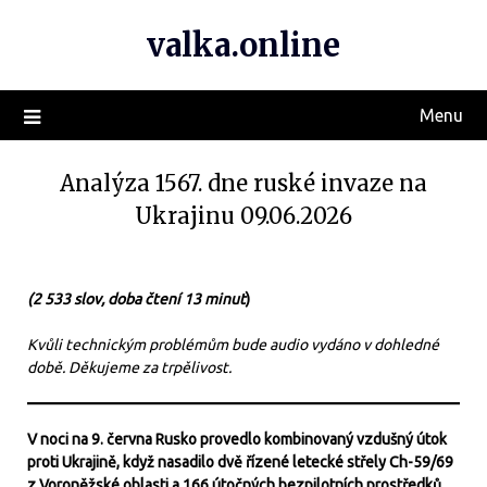
valka.online
Menu
Analýza 1567. dne ruské invaze na
Ukrajinu 09.06.2026
(2 533 slov, doba čtení 13 minut
)
Kvůli technickým problémům bude audio vydáno v dohledné
době. Děkujeme za trpělivost.
V noci na 9. června Rusko provedlo kombinovaný vzdušný útok
proti Ukrajině, když nasadilo dvě řízené letecké střely Ch-59/69
z Voroněžské oblasti a 166 útočných bezpilotních prostředků