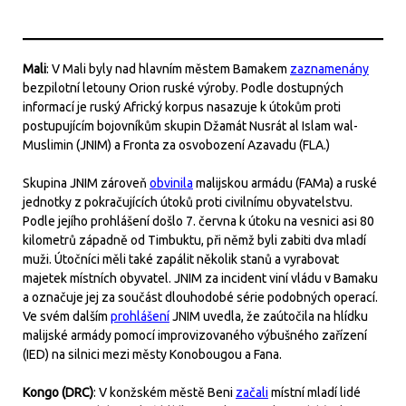
Mali
: V Mali byly nad hlavním městem Bamakem
zaznamenány
bezpilotní letouny Orion ruské výroby. Podle dostupných
informací je ruský Africký korpus nasazuje k útokům proti
postupujícím bojovníkům skupin Džamát Nusrát al Islam wal-
Muslimin (JNIM) a Fronta za osvobození Azavadu (FLA.)
Skupina JNIM zároveň
obvinila
malijskou armádu (FAMa) a ruské
jednotky z pokračujících útoků proti civilnímu obyvatelstvu.
Podle jejího prohlášení došlo 7. června k útoku na vesnici asi 80
kilometrů západně od Timbuktu, při němž byli zabiti dva mladí
muži. Útočníci měli také zapálit několik stanů a vyrabovat
majetek místních obyvatel. JNIM za incident viní vládu v Bamaku
a označuje jej za součást dlouhodobé série podobných operací.
Ve svém dalším
prohlášení
JNIM uvedla, že zaútočila na hlídku
malijské armády pomocí improvizovaného výbušného zařízení
(IED) na silnici mezi městy Konobougou a Fana.
Kongo (DRC)
: V konžském městě Beni
začali
místní mladí lidé