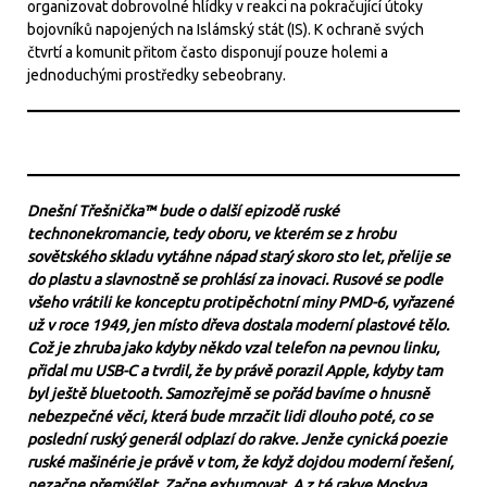
organizovat dobrovolné hlídky v reakci na pokračující útoky
bojovníků napojených na Islámský stát (IS). K ochraně svých
čtvrtí a komunit přitom často disponují pouze holemi a
jednoduchými prostředky sebeobrany.
Dnešní Třešnička™ bude o další epizodě ruské
technonekromancie, tedy oboru, ve kterém se z hrobu
sovětského skladu vytáhne nápad starý skoro sto let, přelije se
do plastu a slavnostně se prohlásí za inovaci. Rusové se podle
všeho vrátili ke konceptu protipěchotní miny PMD-6, vyřazené
už v roce 1949, jen místo dřeva dostala moderní plastové tělo.
Což je zhruba jako kdyby někdo vzal telefon na pevnou linku,
přidal mu USB-C a tvrdil, že by právě porazil Apple, kdyby tam
byl ještě bluetooth. Samozřejmě se pořád bavíme o hnusně
nebezpečné věci, která bude mrzačit lidi dlouho poté, co se
poslední ruský generál odplazí do rakve. Jenže cynická poezie
ruské mašinérie je právě v tom, že když dojdou moderní řešení,
nezačne přemýšlet. Začne exhumovat. A z té rakve Moskva