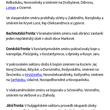
Ridkodubu, Novoselivky a směrem na Drobyševe, Dibrovu,
Lyman
a Ozerné.
Ve slavjanském směru probíhaly střety u Zakitného, Riznykivky a
směrem ke Kryvé Luce, Raj-Oleksandrivce a Lypivce.
Bachmutská fronta:
V kramatorském směru naši obránci zastavili
jeden nepřátelský útok v okolí obce Markové.
Doněcká fronta:
V kosťantynivském směru pokračovaly boje u
Ivanopilije, Pleščijivky, v Kosťantynivce, u Iljinivky a Rusyn Jaru.
V pokrovském sektoru došlo k bojům směrem na Kučeriv Jar,
Nový Donbas, Bilycké, u Dorožného, Rodynského, směrem na
Ševčenko, u
Hryščiného
, Novooleksandrivky, Kotlyného, směrem
na
Serhijivku
, Udačné, Novopidhorodné a Novopavlivku.
V oleksandrivském směru se bojovalo u Sičnevého, Voroného,
směrem na Verbové a u Zlahody.
Jižní fronta:
V huljajpilském sektoru provedli okupanti útoky