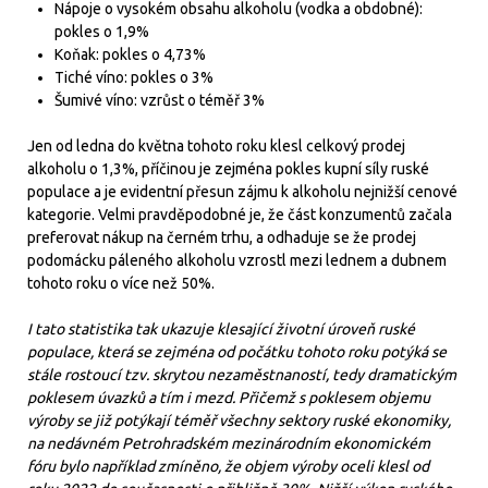
Nápoje o vysokém obsahu alkoholu (vodka a obdobné):
pokles o 1,9%
Koňak: pokles o 4,73%
Tiché víno: pokles o 3%
Šumivé víno: vzrůst o téměř 3%
Jen od ledna do května tohoto roku klesl celkový prodej
alkoholu o 1,3%, příčinou je zejména pokles kupní síly ruské
populace a je evidentní přesun zájmu k alkoholu nejnižší cenové
kategorie. Velmi pravděpodobné je, že část konzumentů začala
preferovat nákup na černém trhu, a odhaduje se že prodej
podomácku páleného alkoholu vzrostl mezi lednem a dubnem
tohoto roku o více než 50%.
I tato statistika tak ukazuje klesající životní úroveň ruské
populace, která se zejména od počátku tohoto roku potýká se
stále rostoucí tzv. skrytou nezaměstnaností, tedy dramatickým
poklesem úvazků a tím i mezd. Přičemž s poklesem objemu
výroby se již potýkají téměř všechny sektory ruské ekonomiky,
na nedávném Petrohradském mezinárodním ekonomickém
fóru bylo například zmíněno, že objem výroby oceli klesl od