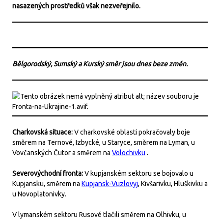
nasazených prostředků však nezveřejnilo.
Bělgorodský, Sumský a Kurský směr jsou dnes beze změn.
Charkovská situace:
V charkovské oblasti pokračovaly boje
směrem na Ternové, Izbycké, u Staryce, směrem na Lyman, u
Vovčanských Čutor a směrem na
Volochivku
.
Severovýchodní fronta:
V kupjanském sektoru se bojovalo u
Kupjansku, směrem na
Kupjansk-Vuzlovyj
, Kivšarivku, Hluškivku a
u Novoplatonivky.
V lymanském sektoru Rusové tlačili směrem na Olhivku, u