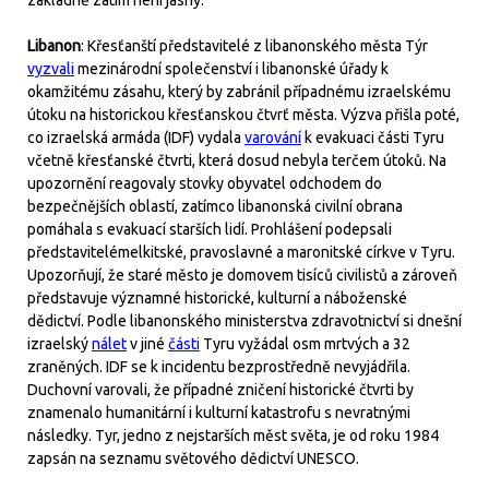
základně zatím není jasný.
Libanon
: Křesťanští představitelé z libanonského města Týr
vyzvali
mezinárodní společenství i libanonské úřady k
okamžitému zásahu, který by zabránil případnému izraelskému
útoku na historickou křesťanskou čtvrť města. Výzva přišla poté,
co izraelská armáda (IDF) vydala
varování
k evakuaci části Tyru
včetně křesťanské čtvrti, která dosud nebyla terčem útoků. Na
upozornění reagovaly stovky obyvatel odchodem do
bezpečnějších oblastí, zatímco libanonská civilní obrana
pomáhala s evakuací starších lidí. Prohlášení podepsali
představitelémelkitské, pravoslavné a maronitské církve v Tyru.
Upozorňují, že staré město je domovem tisíců civilistů a zároveň
představuje významné historické, kulturní a náboženské
dědictví. Podle libanonského ministerstva zdravotnictví si dnešní
izraelský
nálet
v jiné
části
Tyru vyžádal osm mrtvých a 32
zraněných. IDF se k incidentu bezprostředně nevyjádřila.
Duchovní varovali, že případné zničení historické čtvrti by
znamenalo humanitární i kulturní katastrofu s nevratnými
následky. Tyr, jedno z nejstarších měst světa, je od roku 1984
zapsán na seznamu světového dědictví UNESCO.