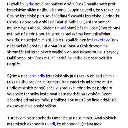
Hizballáh
vydal
nové prohlášení o sérii útoků namířených proti
izraelským silám na jihu Libanonu. Skupina uvedla, že v reakci na
údajné izraelské porušování příměří zasáhla izraelskou jednotku
ukrytou v budově v oblasti Talat al-Salha u Qantary pomocí
munice typu Ababil, přičemž
hlásí
přímý zásah. Stejný typ zbraně
měl být následně použit i proti izraelskému komunikačnímu
vozidlu na stejném místě. Dále Hizballáh oznámil
raketový
útok
na izraelské postavení v Marún ar-Rásu a útok dronem na
shromáždění izraelských vojáků v oblasti Iskandrouna u Bayady.
Další bezpilotní útok měl cílit také na velitelské stanoviště v
Naqúře.
Sýrie
: V noci
provedly
izraelské síly (IDF) razii v oblasti Umm al-
Luks na jihu provincie Kunejtra, kde zadržely mladého muže.
Podle místních zdrojů
začaly
izraelské jednotky za podpory
vojenské techniky instalovat ostnatý drát na syrském území
západně od města Rafíd, přibližně 150 metrů od linie oddělující
okupované Golanské výšiny.
Turecký ministr obchodu Ömer Bolat na summitu Anatolských
městských ekonomik
uvedl
, že obchodní výměna mezi