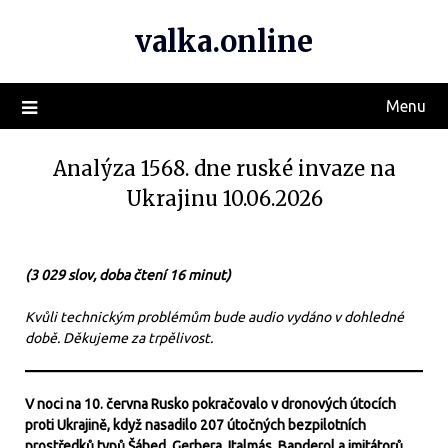
valka.online
Menu
Analýza 1568. dne ruské invaze na
Ukrajinu 10.06.2026
(3 029 slov, doba čtení 16 minut)
Kvůli technickým problémům bude audio vydáno v dohledné
době. Děkujeme za trpělivost.
V noci na 10. června Rusko pokračovalo v dronových útocích
proti Ukrajině, když nasadilo 207 útočných bezpilotních
prostředků typů Šáhed, Gerbera, Italmás, Banderol a imitátorů