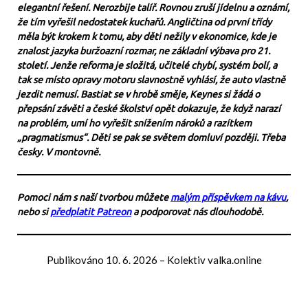
elegantní řešení. Nerozbije talíř. Rovnou zruší jídelnu a oznámí,
že tím vyřešil nedostatek kuchařů. Angličtina od první třídy
měla být krokem k tomu, aby děti nežily v ekonomice, kde je
znalost jazyka buržoazní rozmar, ne základní výbava pro 21.
století. Jenže reforma je složitá, učitelé chybí, systém bolí, a
tak se místo opravy motoru slavnostně vyhlásí, že auto vlastně
jezdit nemusí. Bastiat se v hrobě směje, Keynes si žádá o
přepsání závěti a české školství opět dokazuje, že když narazí
na problém, umí ho vyřešit snížením nároků a razítkem
„pragmatismus“. Děti se pak se světem domluví později. Třeba
česky. V montovně.
Pomoci nám s naší tvorbou můžete
malým příspěvkem na kávu
,
nebo si
předplatit Patreon
a podporovat nás dlouhodobě.
Publikováno
10. 6. 2026
–
Kolektiv valka.online