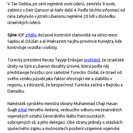
V Tair Debba, po sérii nejméně osmi úderů, zemřelo 9 osob,
zatímco v Deir Qanoun al-Nahr další 4. Podle těchto informací od
rána zahynulo v jižním Libanonu nejméně 20 lidí v důsledku
izraelských úderů.
Sýrie:
IDF
zřídilo
dočasné kontrolní stanoviště na silnici mezi
Sajdou al-Džúlán a al-Makrazem na jihu provincie Kunejtra, kde
kontroluje vozidla i civilisty.
Turecký prezident Recep Tayyip Erdoğan
prohlásil
, že izraelské
útoky na Sýrii a Libanon dosáhly úrovně, která podle něj
představuje hrozbu i pro samotné Turecko. Dodal, že Izrael od
svého vzniku působí jako faktor ohrožující mír a stabilitu v
regionu, a zdůraznil, že bezpečnost Turecka začíná v Bejrútu a
Damašku.
Náměstek syrského ministra obrany Muhammad Chajr Hasan
Šuajb
přijal
Hervého Amlena, vedoucího odboru mezinárodních
vojenských vztahů Generálního štábu francouzských
ozbrojených sil, a jeho delegaci. Obě strany jednaly o otázkách
společného zájmu a možnostech posílení vzájemné vojenské