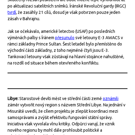
po aktualizaci satelitních snímků. Íránské Revoluční gardy (IRGC)
tvrdí
, že zasáhly 21 cílů, dosud je však potvrzen pouze jeden
zásah v Bahrajnu.
Jak se očekávalo, americké letectvo (USAF) po posledních
výměnách palby s Íránem
přesunulo
své letouny E-3 AWACS v
rámci základny Prince Sultan. Šest letadel bylo přemístěno do
východní části základny, z toho nejméně čtyři jsou E-3.
Tankovací letouny však zůstávají na hlavní stojánce nahuštěné,
na rozdíl od situace během otevřeného konfliktu.
Libye:
Starostové devíti měst ve střední části země
oznámili
záměr vytvořit nový region s názvem Střední Libye. Na jednání v
Misurátě uvedli, že cílem projektu je zlepšit koordinaci mezi
samosprávami a zvýšit efektivitu fungování státní správy.
Iniciativa však vyvolala vlnu kritiky. Odpůrci varují, že vznik
nového regionu by mohl dále prohloubit politické a