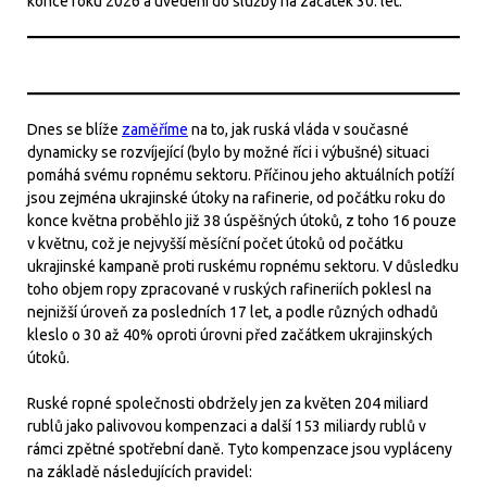
konce roku 2026 a uvedení do služby na začátek 30. let.
Dnes se blíže
zaměříme
na to, jak ruská vláda v současné
dynamicky se rozvíjející (bylo by možné říci i výbušné) situaci
pomáhá svému ropnému sektoru. Příčinou jeho aktuálních potíží
jsou zejména ukrajinské útoky na rafinerie, od počátku roku do
konce května proběhlo již 38 úspěšných útoků, z toho 16 pouze
v květnu, což je nejvyšší měsíční počet útoků od počátku
ukrajinské kampaně proti ruskému ropnému sektoru. V důsledku
toho objem ropy zpracované v ruských rafineriích poklesl na
nejnižší úroveň za posledních 17 let, a podle různých odhadů
kleslo o 30 až 40% oproti úrovni před začátkem ukrajinských
útoků.
Ruské ropné společnosti obdržely jen za květen 204 miliard
rublů jako palivovou kompenzaci a další 153 miliardy rublů v
rámci zpětné spotřební daně. Tyto kompenzace jsou vypláceny
na základě následujících pravidel: