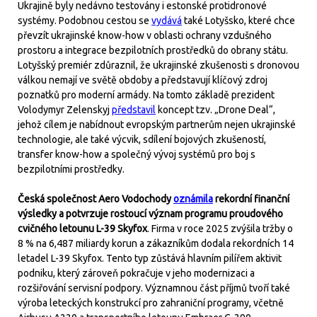
Ukrajině byly nedávno testovány i estonské protidronové
systémy. Podobnou cestou se
vydává
také Lotyšsko, které chce
převzít ukrajinské know-how v oblasti ochrany vzdušného
prostoru a integrace bezpilotních prostředků do obrany státu.
Lotyšský premiér zdůraznil, že ukrajinské zkušenosti s dronovou
válkou nemají ve světě obdoby a představují klíčový zdroj
poznatků pro moderní armády. Na tomto základě prezident
Volodymyr Zelenskyj
představil
koncept tzv. „Drone Deal“,
jehož cílem je nabídnout evropským partnerům nejen ukrajinské
technologie, ale také výcvik, sdílení bojových zkušeností,
transfer know-how a společný vývoj systémů pro boj s
bezpilotními prostředky.
Česká společnost Aero Vodochody
oznámila
rekordní finanční
výsledky a potvrzuje rostoucí význam programu proudového
cvičného letounu L-39 Skyfox
. Firma v roce 2025 zvýšila tržby o
8 % na 6,487 miliardy korun a zákazníkům dodala rekordních 14
letadel L-39 Skyfox. Tento typ zůstává hlavním pilířem aktivit
podniku, který zároveň pokračuje v jeho modernizaci a
rozšiřování servisní podpory. Významnou část příjmů tvoří také
výroba leteckých konstrukcí pro zahraniční programy, včetně