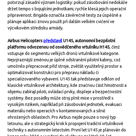
potvrzují zásadní význam logistiky: pokud zásobování nedokáže
držet tempo s bojujícími jednotkami, rychle klesá jejich operační
připravenost. Brigáda označila závěrečné testy za úspěšné a
plánuje aplikaci znovu použít při dalším velkém cvičení ve
výcvikovém středisku armády.
Airbus Helicopters
představil
U145, autonomní bezpilotní
platformu odvozenou od osvědčeného vrtulníku H145
, čímž
vstupuje do segmentu velkých dronů vrtulníkové kategorie.
Nejvýraznější změnou je úplné odstranění pilotní kabiny, což
umožnilo přepracovat příď stroje, zvětšit využitelný prostor a
optimalizovat konstrukci pro přepravu nákladu či
specializovaného vybavení. U145 tak představuje odklon od
klasické vrtulníkové architektury, kde značnou část hmotnosti a
objemu zabírají piloti, ovládací prvky, displeje a bezpečnostní
systémy. Bez posádky může stroj plnit mise v prostředí s
vysokým rizikem, například při zásobování jednotek, evakuaci
materiálu nebo operacích v kontaminovaných a silně
ohrožených oblastech. Pro Airbus nejde pouze o nový typ
letounu, ale o strategický krok k propojení tradiční vrtulníkové
techniky s autonomním letectvím. První let U145 je plánován do