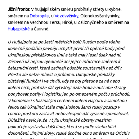
Jižní fronta:
V huljajpilském směru probíhaly střety u Rybne,
směrem na
Dobropiliji
, u
Vozdvyživky
, Olenokosťantynivky,
směrem na Verchnou Tersu, Hirké, u Zaliznyčného a směrem na
Huljajpilské
a Čarivné.
U Huljajpole se po šesti měsících bojů Rusům podle všeho
konečně podařilo pevněji uchytit první tři opěrné body před
ukrajinskou překážkovou linií a také malý lesní úsek nad ní.
Zároveň už nejsou ojedinělé ani jejich infiltrace směrem k
železniční trati, které začínají působit soustavněji než dřív.
Přesto ale nelze mluvit o průlomu. Ukrajinské překážky
zůstávají funkční i ve chvíli, kdy se boj přesune za ně nebo
kolem nich, protože dál vytvářejí úzká hrdla a nutí obě strany
pohybovat posily i logistiku jen po omezeném počtu průchodů.
V kombinaci s bažinatým terénem kolem Hajčuru a samotnou
řekou tak Ukrajinci stále mají slušnou šanci ruský postup v
tomto prostoru zastavit nebo alespoň dál výrazně zpomalovat.
Důležité navíc je, že v týlu ukrajinské obrany mezitím
pokračuje výstavba další linie, která se podle všeho blíží
dokončení. Jinými slovy, ruské útočné okno směrem na Orichiv