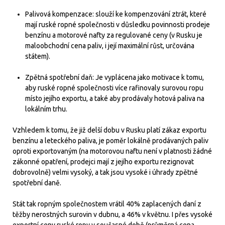
Palivová kompenzace: slouží ke kompenzování ztrát, které
mají ruské ropné společnosti v důsledku povinnosti prodeje
benzínu a motorové nafty za regulované ceny (v Rusku je
maloobchodní cena paliv, i její maximální růst, určována
státem).
Zpětná spotřební daň: Je vyplácena jako motivace k tomu,
aby ruské ropné společnosti více rafinovaly surovou ropu
místo jejího exportu, a také aby prodávaly hotová paliva na
lokálním trhu.
Vzhledem k tomu, že již delší dobu v Rusku platí zákaz exportu
benzínu a leteckého paliva, je poměr lokálně prodávaných paliv
oproti exportovaným (na motorovou naftu není v platnosti žádné
zákonné opatření, prodejci mají z jejího exportu rezignovat
dobrovolně) velmi vysoký, a tak jsou vysoké i úhrady zpětné
spotřební daně.
Stát tak ropným společnostem vrátil 40% zaplacených daní z
těžby nerostných surovin v dubnu, a 46% v květnu. I přes vysoké