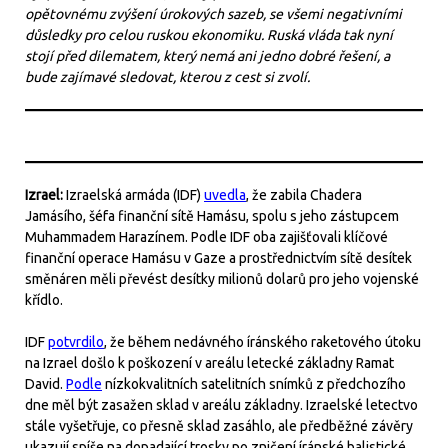
opětovnému zvýšení úrokových sazeb, se všemi negativními
důsledky pro celou ruskou ekonomiku. Ruská vláda tak nyní
stojí před dilematem, který nemá ani jedno dobré řešení, a
bude zajímavé sledovat, kterou z cest si zvolí.
Izrael:
Izraelská armáda (IDF)
uvedla
, že zabila Chadera
Jamásího, šéfa finanční sítě Hamásu, spolu s jeho zástupcem
Muhammadem Harazínem. Podle IDF oba zajišťovali klíčové
finanční operace Hamásu v Gaze a prostřednictvím sítě desítek
směnáren měli převést desítky milionů dolarů pro jeho vojenské
křídlo.
IDF
potvrdilo
, že během nedávného íránského raketového útoku
na Izrael došlo k poškození v areálu letecké základny Ramat
David.
Podle
nízkokvalitních satelitních snímků z předchozího
dne měl být zasažen sklad v areálu základny. Izraelské letectvo
stále vyšetřuje, co přesně sklad zasáhlo, ale předběžné závěry
ukazují spíše na dopadající trosky po zničení íránské balistické