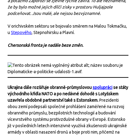
a potažmo Záporoží se zjevně rychle zavírá. To ale neznamená,
že by bylo možné jejich dílčí zisky v prostoru Huljajpole
podceňovat. Jsou malé, ale nejsou bezvýznamné.
V orichivském sektoru se bojovalo směrem na Malou Tokmačku,
u
Stepového
, Stepnohirsku a Plavní.
Chersonská fronta je nadále beze změn.
Ukrajina dále rozšiřuje obranně-průmyslovou
spolupráci
se státy
východního křídla NATO a po nedávné dohodě s Lotyšskem
uzavřela obdobné partnerství také s Estonskem.
Prezidenti
obou zemí podepsali společné prohlášení zaměřené na rozvoj
obranného průmyslu, bezpilotních technologií a budování
vícevrstvého systému protivzdušné obrany v Evropě. Estonsko
již v posledních letech intenzivně využívá zkušenosti ukrajinské
armády v oblasti nasazení dronů a boje proti nim, přičemž na