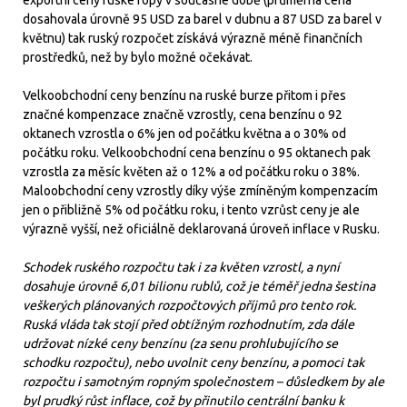
exportní ceny ruské ropy v současné době (průměrná cena
dosahovala úrovně 95 USD za barel v dubnu a 87 USD za barel v
květnu) tak ruský rozpočet získává výrazně méně finančních
prostředků, než by bylo možné očekávat.
Velkoobchodní ceny benzínu na ruské burze přitom i přes
značné kompenzace značně vzrostly, cena benzínu o 92
oktanech vzrostla o 6% jen od počátku května a o 30% od
počátku roku. Velkoobchodní cena benzínu o 95 oktanech pak
vzrostla za měsíc květen až o 12% a od počátku roku o 38%.
Maloobchodní ceny vzrostly díky výše zmíněným kompenzacím
jen o přibližně 5% od počátku roku, i tento vzrůst ceny je ale
výrazně vyšší, než oficiálně deklarovaná úroveň inflace v Rusku.
Schodek ruského rozpočtu tak i za květen vzrostl, a nyní
dosahuje úrovně 6,01 bilionu rublů, což je téměř jedna šestina
veškerých plánovaných rozpočtových příjmů pro tento rok.
Ruská vláda tak stojí před obtížným rozhodnutím, zda dále
udržovat nízké ceny benzínu (za senu prohlubujícího se
schodku rozpočtu), nebo uvolnit ceny benzínu, a pomoci tak
rozpočtu i samotným ropným společnostem – důsledkem by ale
byl prudký růst inflace, což by přinutilo centrální banku k