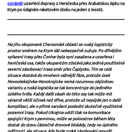
oznámili
uzavření dopravy z Heničeska přes Arabatskou šipku na
Krym po údajném raketovém útoku na jeden z mostů.
Na jihu okupované Chersonské oblasti se ruský logistický
prostor směrem na Krym dál nebezpečně zužuje. Po dřívějším
vyřazení trasy přes Čonhar byla nyní zasažena a uzavřena i
heničeská osa, takže okupantům zůstává jako jediná použitelná
severní zásobovací trasa směr přes Čaplynku. Tím se celá
situace dostává do mnohem vážnější fáze, protože úsek
Novooleksijivka–Novotrojicke nemá rozumnou objízdnou
variantu a ruská logistika se tak koncentruje do jediného
úzkého hrdla. Každý další zásah do této osy tak může mít
výrazně větší účinek než dříve, protože už nepůjde jen o další
komplikaci, ale o přímé narušení poslední skutečně využitelné
pozemní trasy. Pokud Ukrajina udrží tlak na komunikace
spojující Krym s pevninou, může se poloostrov během léta
dostat do stavu částečné dronové blokády, tedy ne úplného
odříznutí, ale situace, kdy bude ruské zásobování proudit