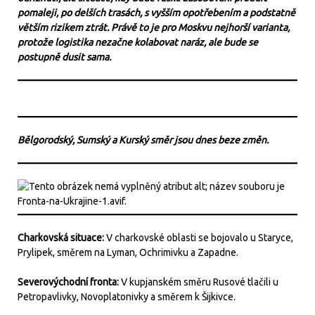
pomaleji, po delších trasách, s vyšším opotřebením a podstatně
větším rizikem ztrát. Právě to je pro Moskvu nejhorší varianta,
protože logistika nezačne kolabovat naráz, ale bude se
postupně dusit sama.
Bělgorodský, Sumský a Kurský směr jsou dnes beze změn.
Charkovská situace:
V charkovské oblasti se bojovalo u Staryce,
Prylipek, směrem na Lyman, Ochrimivku a Zapadne.
Severovýchodní fronta:
V kupjanském směru Rusové tlačili u
Petropavlivky, Novoplatonivky a směrem k Šijkivce.