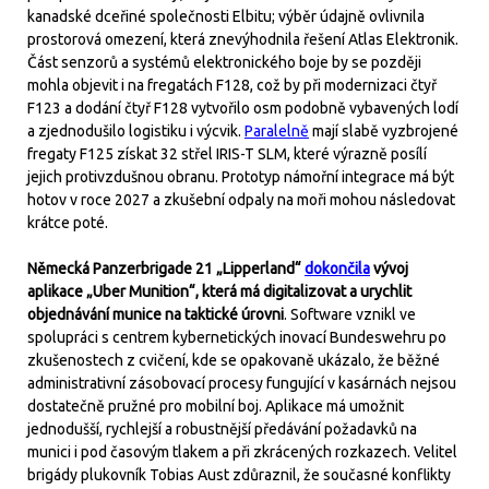
kanadské dceřiné společnosti Elbitu; výběr údajně ovlivnila
prostorová omezení, která znevýhodnila řešení Atlas Elektronik.
Část senzorů a systémů elektronického boje by se později
mohla objevit i na fregatách F128, což by při modernizaci čtyř
F123 a dodání čtyř F128 vytvořilo osm podobně vybavených lodí
a zjednodušilo logistiku i výcvik.
Paralelně
mají slabě vyzbrojené
fregaty F125 získat 32 střel IRIS-T SLM, které výrazně posílí
jejich protivzdušnou obranu. Prototyp námořní integrace má být
hotov v roce 2027 a zkušební odpaly na moři mohou následovat
krátce poté.
Německá Panzerbrigade 21 „Lipperland“
dokončila
vývoj
aplikace „Uber Munition“, která má digitalizovat a urychlit
objednávání munice na taktické úrovni
. Software vznikl ve
spolupráci s centrem kybernetických inovací Bundeswehru po
zkušenostech z cvičení, kde se opakovaně ukázalo, že běžné
administrativní zásobovací procesy fungující v kasárnách nejsou
dostatečně pružné pro mobilní boj. Aplikace má umožnit
jednodušší, rychlejší a robustnější předávání požadavků na
munici i pod časovým tlakem a při zkrácených rozkazech. Velitel
brigády plukovník Tobias Aust zdůraznil, že současné konflikty