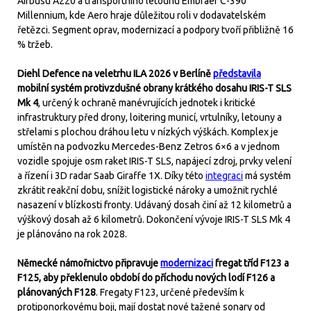
Airbusu A220 a transportního letounu Embraer C-390
Millennium, kde Aero hraje důležitou roli v dodavatelském
řetězci. Segment oprav, modernizací a podpory tvoří přibližně 16
% tržeb.
Diehl Defence na veletrhu ILA 2026 v Berlíně
představila
mobilní systém protivzdušné obrany krátkého dosahu IRIS-T SLS
Mk 4
, určený k ochraně manévrujících jednotek i kritické
infrastruktury před drony, loitering municí, vrtulníky, letouny a
střelami s plochou dráhou letu v nízkých výškách. Komplex je
umístěn na podvozku Mercedes-Benz Zetros 6×6 a v jednom
vozidle spojuje osm raket IRIS-T SLS, napájecí zdroj, prvky velení
a řízení i 3D radar Saab Giraffe 1X. Díky této
integraci
má systém
zkrátit reakční dobu, snížit logistické nároky a umožnit rychlé
nasazení v blízkosti fronty. Udávaný dosah činí až 12 kilometrů a
výškový dosah až 6 kilometrů. Dokončení vývoje IRIS-T SLS Mk 4
je plánováno na rok 2028.
Německé námořnictvo připravuje
modernizaci
fregat tříd F123 a
F125, aby překlenulo období do příchodu nových lodí F126 a
plánovaných F128
. Fregaty F123, určené především k
protiponorkovému boji, mají dostat nové tažené sonary od