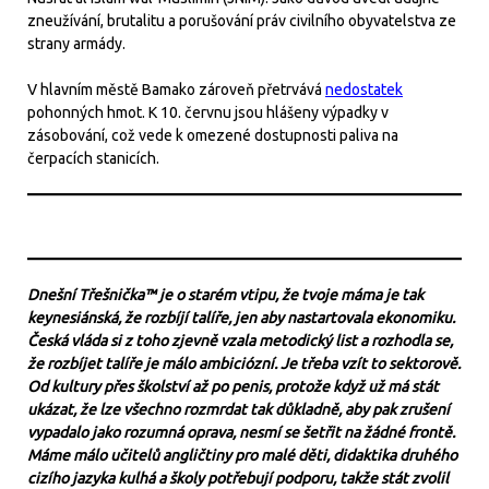
zneužívání, brutalitu a porušování práv civilního obyvatelstva ze
strany armády.
V hlavním městě Bamako zároveň přetrvává
nedostatek
pohonných hmot. K 10. červnu jsou hlášeny výpadky v
zásobování, což vede k omezené dostupnosti paliva na
čerpacích stanicích.
Dnešní Třešnička™ je o starém vtipu, že tvoje máma je tak
keynesiánská, že rozbíjí talíře, jen aby nastartovala ekonomiku.
Česká vláda si z toho zjevně vzala metodický list a rozhodla se,
že rozbíjet talíře je málo ambiciózní. Je třeba vzít to sektorově.
Od kultury přes školství až po penis, protože když už má stát
ukázat, že lze všechno rozmrdat tak důkladně, aby pak zrušení
vypadalo jako rozumná oprava, nesmí se šetřit na žádné frontě.
Máme málo učitelů angličtiny pro malé děti, didaktika druhého
cizího jazyka kulhá a školy potřebují podporu, takže stát zvolil