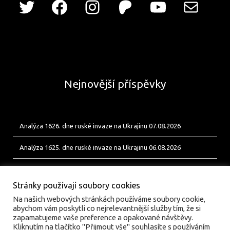
Nejnovější příspěvky
Analýza 1626. dne ruské invaze na Ukrajinu 07.08.2026
Analýza 1625. dne ruské invaze na Ukrajinu 06.08.2026
Analýza 1624. dne ruské invaze na Ukrajinu 05.08.2026
Stránky používají soubory cookies
Na našich webových stránkách používáme soubory cookie,
abychom vám poskytli co nejrelevantnější služby tím, že si
zapamatujeme vaše preference a opakované návštěvy.
Kliknutím na tlačítko "Přijmout vše" souhlasíte s používáním