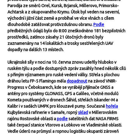
Parodija ze směrů Orel, Kursk, Brjansk, Millerovo, Primorsko-
Achtarsk a z okupovaného Krymu. Útok byl veden na severní,
východní i jižní část země a probíhal ve více vlnách s cílem
dlouhodobě zatěžovat protivzdušnou obranu.
Podle
předběžných údajů bylo do 8:00 zneškodněno 181 bezpilotních
prostředků, zatímco zásahy 21 útočných dronů byly
zaznamenány na 14 lokalitách a trosky sestřelených UAV
dopadly na dalších 13 místech.
Ukrajinské síly v noci na 10. června znovu udeřily hluboko v
ruském týlu a podle dostupných zpráv zasáhly hned několik cílů
s přímým významem pro ruské vedení války. Střela s plochou
dráhou letu FP-5 Flamingo měla
dopadnout
na závod VNIIR-
Progress v Čeboksarech, kde se vyrábějí přijímače GNSS a
antény pro systémy GLONASS, GPS a Galileo, včetně modulů
Kometa používaných v dronech Šáhid, střelách Iskander-M a
Kalibr i v sadách UMPK pro klouzavé pumy. Současně
hořela
Kujbyševská rafinerie v Samaře, ropný
sklad
v Millerovském
rajónu Rostovské oblasti a
podle
satelitních dat NASA FIRMS
také čerpací stanice Vtorovo a Lobkovo ve Vladimirské oblasti.
Vedle úderů na průmysl a ropnou logistiku okupanti zároveň