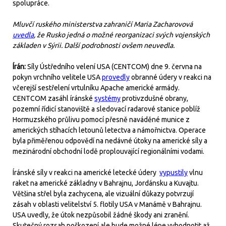
spolupráce.
Mluvčí ruského ministerstva zahraničí Maria Zacharovová
uvedla
, že Rusko jedná o možné reorganizaci svých vojenských
základen v Sýrii. Další podrobnosti ovšem neuvedla.
Írán:
Síly Ústředního velení USA (CENTCOM) dne 9. června na
pokyn vrchního velitele USA
provedly
obranné údery v reakci na
včerejší sestřelení vrtulníku Apache americké armády.
CENTCOM zasáhl íránské
systémy
protivzdušné obrany,
pozemní řídicí stanoviště a sledovací radarové stanice poblíž
Hormuzského průlivu pomocí přesně naváděné munice z
amerických stíhacích letounů letectva a námořnictva. Operace
byla přiměřenou odpovědí na nedávné útoky na americké síly a
mezinárodní obchodní lodě proplouvající regionálními vodami.
Íránské síly v reakci na americké letecké údery
vypustily
vlnu
raket na americké základny v Bahrajnu, Jordánsku a Kuvajtu.
Většina střel byla zachycena, ale vizuální důkazy potvrzují
zásah v oblasti velitelství 5. flotily USA v Manámě v Bahrajnu.
USA uvedly, že útok nezpůsobil žádné škody ani zranění.
Skutečný rozsah poškození ale bude možné lépe vyhodnotit až