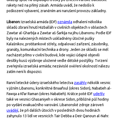
rakety než na přímý zásah. Armáda uvádí, že nedošlo k
poškození vybavení, zraněním ani narušení provozu základny.
Libanon:
Izraelská armáda (IDF)
oznámila
odhalení několika
skladů zbraní hnutí Hizballáh v civilních objektech v oblastech
Zawtar al-Gharbíja a Zawtar aš-Šarkíja na jihu Libanonu. Podle IDF
byly na nalezených místech uskladněny útočné pušky
Kalašnikov, protitankové střely, odpalovací zařízení, zásobníky,
granáty, komunikační technika a drony. Jeden ze skladů se měl
nacházet přímo v civilní budově, kde vojáci údajně objevili
desítky kusů výzbroje uložené vedle dětské postýlky. Tvrzení
zveřejnila izraelská armáda; nezávislé ověření okolností nálezu
zatím není k dispozici.
Ranní letecké údery izraelského letectva
zasáhly
několik vesnic
v jižním Libanonu, konkrétně Bnaafoul (okres Sidon), Nabatieh al-
Fawqa a Kfar Raman (okres Nabatieh). Krátce poté IDF
udeřily
také ve vesnici Ghasaniyeh v okrese Sidon, přibližně půl hodiny
po vydání evakuačního varování. Libanonské zdroje zároveň
uvádějí
, že při dalších útocích v posledních dvou hodinách
zahynulo 13 lidí ve vesnicích Tair Debba a Deir Qanoun al-Nahr.