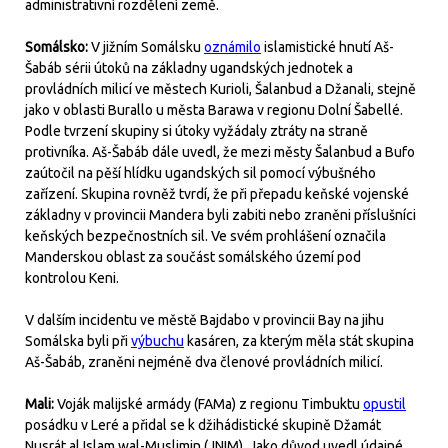
administrativní rozdělení země.
Somálsko:
V jižním Somálsku
oznámilo
islamistické hnutí Aš-
Šabáb sérii útoků na základny ugandských jednotek a
provládních milicí ve městech Kurioli, Šalanbud a Džanali, stejně
jako v oblasti Burallo u města Barawa v regionu Dolní Šabellé.
Podle tvrzení skupiny si útoky vyžádaly ztráty na straně
protivníka. Aš-Šabáb dále uvedl, že mezi městy Šalanbud a Bufo
zaútočil na pěší hlídku ugandských sil pomocí výbušného
zařízení. Skupina rovněž tvrdí, že při přepadu keňské vojenské
základny v provincii Mandera byli zabiti nebo zraněni příslušníci
keňských bezpečnostních sil. Ve svém prohlášení označila
Manderskou oblast za součást somálského území pod
kontrolou Keni.
V dalším incidentu ve městě Bajdabo v provincii Bay na jihu
Somálska byli při
výbuchu
kasáren, za kterým měla stát skupina
Aš-Šabáb, zraněni nejméně dva členové provládních milicí.
Mali:
Voják malijské armády (FAMa) z regionu Timbuktu
opustil
posádku v Leré a přidal se k džihádistické skupině Džamát
Nusrát al Islam wal-Muslimin (JNIM). Jako důvod uvedl údajné