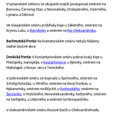
V lymanském sektoru se okupanti snažili postupovat směrem na
Borovou, Červonyj Stav, u Novoselivky, Drobyševého, Ozerného,
Lymanu a Dibrové.
Ve slavjanském směru probíhaly boje u Zakitného, směrem na
Kryvou Luku, u
Riznykivky
a směrem na
Raj-Oleksandrivku
.
Bachmutská fronta:
Na kramatorském směru nebyly hlášeny
žádné útočné akce.
Doněcká fronta:
V kosťantynivském směru pokračovaly boje u
Pleščijivky, Ivanopilije, v
Kosťantynivce
, u Iljinivky, směrem na
Mykolajpil, u Rusyn Jaru a Toreckého.
V pokrovském směru se bojovalo u Šachového, směrem na
Zolotyj Koloďaz, u Vilného, směrem na Nový Donbas, u
Nykanorivky, směrem na Bilycké, u
Rodynského
, směrem na
Ševčenko
, u Hryščiného, Novooleksandrivky, Kotlyného, směrem
na Serhijivku, u Udačného a směrem na Novopavlivku.
V oleksandrivském směru Rusové tlačili u Oleksandrohradu.