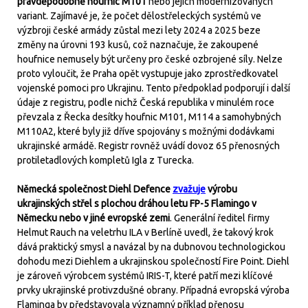
pravděpodobně houfnic M101
nebo jejich modernizovaných
variant. Zajímavé je, že počet dělostřeleckých systémů ve
výzbroji české armády zůstal mezi lety 2024 a 2025 beze
změny na úrovni 193 kusů, což naznačuje, že zakoupené
houfnice nemusely být určeny pro české ozbrojené síly. Nelze
proto vyloučit, že Praha opět vystupuje jako zprostředkovatel
vojenské pomoci pro Ukrajinu. Tento předpoklad podporují i další
údaje z registru, podle nichž Česká republika v minulém roce
převzala z Řecka desítky houfnic M101, M114 a samohybných
M110A2, které byly již dříve spojovány s možnými dodávkami
ukrajinské armádě. Registr rovněž uvádí dovoz 65 přenosných
protiletadlových kompletů Igla z Turecka.
Německá společnost Diehl Defence
zvažuje
výrobu
ukrajinských střel s plochou dráhou letu FP-5 Flamingo v
Německu nebo v jiné evropské zemi
. Generální ředitel firmy
Helmut Rauch na veletrhu ILA v Berlíně uvedl, že takový krok
dává praktický smysl a navázal by na dubnovou technologickou
dohodu mezi Diehlem a ukrajinskou společností Fire Point. Diehl
je zároveň výrobcem systémů IRIS-T, které patří mezi klíčové
prvky ukrajinské protivzdušné obrany. Případná evropská výroba
Flaminga by představovala významný příklad přenosu