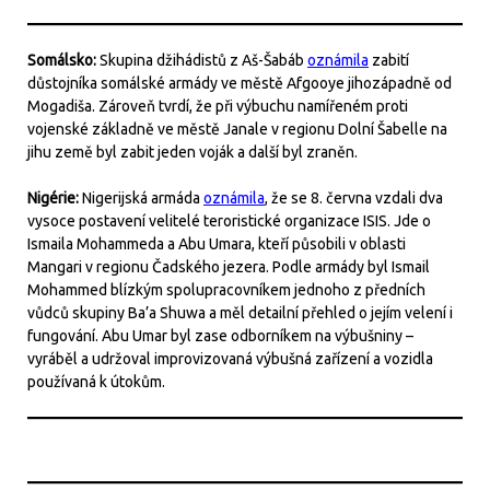
Somálsko:
Skupina džihádistů z Aš-Šabáb
oznámila
zabití
důstojníka somálské armády ve městě Afgooye jihozápadně od
Mogadiša. Zároveň tvrdí, že při výbuchu namířeném proti
vojenské základně ve městě Janale v regionu Dolní Šabelle na
jihu země byl zabit jeden voják a další byl zraněn.
Nigérie:
Nigerijská armáda
oznámila
, že se 8. června vzdali dva
vysoce postavení velitelé teroristické organizace ISIS. Jde o
Ismaila Mohammeda a Abu Umara, kteří působili v oblasti
Mangari v regionu Čadského jezera. Podle armády byl Ismail
Mohammed blízkým spolupracovníkem jednoho z předních
vůdců skupiny Ba’a Shuwa a měl detailní přehled o jejím velení i
fungování. Abu Umar byl zase odborníkem na výbušniny –
vyráběl a udržoval improvizovaná výbušná zařízení a vozidla
používaná k útokům.