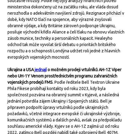
současné hrozby. Podle něj byly analýzy finančních potřeb
ministerstva dokončeny už na začátku roku, ale vláda dosud
nerozhodla o adekvátním navýšení zdrojů. Rezignace přichází v
době, kdy NATO tlačí na spojence, aby výrazně zvyšovali
obranné výdaje, a kdy Británie zároveň podporuje Ukrajinu,
posiluje východní křídlo Aliance a čelí tlaku na obnovu vlastních
zásob munice, techniky a personálních kapacit. Healeyho
odchod tak může vyvolat širší debatu o prioritách britského
rozpočtu a o schopnosti Londýna udržet roli jedné z hlavních
evropských vojenských mocností.
Ukrajina a USA
jednají
o možném prodeji vrtulníků AH-1Z Viper
nebo UH-1Y Venom prostřednictvím programu zahraničních
vojenských prodejů FMS
. Podle ředitele Bell Textron Ukraine
Phila Fikese probíhají kontakty od roku 2023, kdy byla
společnost pozvána na obranný summit v Kyjevě, a následná
jednání potvrdila zájem Ukrajiny i Spojených států. Bell je
připraven podpořit úpravy vrtulníků podle ukrajinských
požadavků, včetně integrace evropské či ukrajinské výzbroje,
komunikačních systémů a dalších prvků, avšak za předpokladu
souhlasu americké vlády. Kyjev se o AH-1Z zajímá už od roku
2022, zatímco Bell později nabídl také ozbrojený Bell 407M.