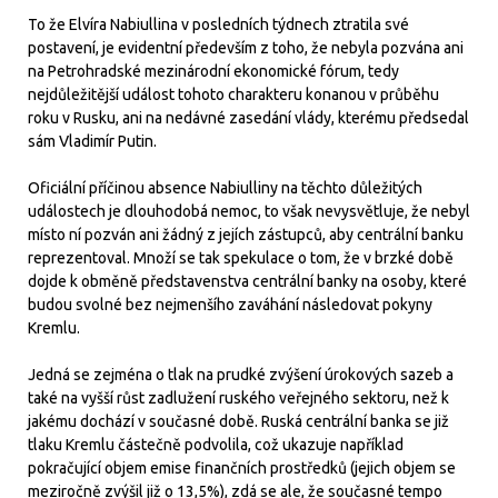
To že Elvíra Nabiullina v posledních týdnech ztratila své
postavení, je evidentní především z toho, že nebyla pozvána ani
na Petrohradské mezinárodní ekonomické fórum, tedy
nejdůležitější událost tohoto charakteru konanou v průběhu
roku v Rusku, ani na nedávné zasedání vlády, kterému předsedal
sám Vladimír Putin.
Oficiální příčinou absence Nabiulliny na těchto důležitých
událostech je dlouhodobá nemoc, to však nevysvětluje, že nebyl
místo ní pozván ani žádný z jejích zástupců, aby centrální banku
reprezentoval. Množí se tak spekulace o tom, že v brzké době
dojde k obměně představenstva centrální banky na osoby, které
budou svolné bez nejmenšího zaváhání následovat pokyny
Kremlu.
Jedná se zejména o tlak na prudké zvýšení úrokových sazeb a
také na vyšší růst zadlužení ruského veřejného sektoru, než k
jakému dochází v současné době. Ruská centrální banka se již
tlaku Kremlu částečně podvolila, což ukazuje například
pokračující objem emise finančních prostředků (jejich objem se
meziročně zvýšil již o 13,5%), zdá se ale, že současné tempo