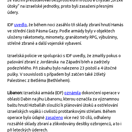
že všichni představovali bezprostřední hrozbu a chystali „brzké
útoky“ na izraelské jednotky, proto byli zasaženi přesnými
údery.
IDF
uvedlo
, že během noci zasáhlo tři sklady zbraní hnutí Hamás
ve střední části Pásma Gazy. Podle armády byly v objektech
uloženy raketomety, minomety, granátomety RPG, výbušniny,
střelné zbraně a další vojenské vybavení.
Izraelská policie ve spolupráci s IDF uvedly, že zmařily pokus o
pašování zbraní z Jordánska na Západní břeh a zadržely
podezřelého. Při zásahu bylo nalezeno 23 pistolí a 4 útočné
pušky. V souvislosti s případem byl zatčen také 20letý
Palestinec z Betléma (Bethlehem).
Libanon:
Izraelská armáda (IDF)
oznámila
dokončení operace v
oblasti Dabin na jihu Libanonu, kterou označila za významnou
baštu hnutí Hizballáh sloužící k plánování útoků a ostřelování
izraelských vojáků i civilistů protitankovými střelami. Během
operace bylo údajně
zasaženo
více než 50 cílů, odhaleny
rozsáhlé sklady zbraní a zlikvidovány desítky ozbrojenců, a to i
při leteckých úderech.