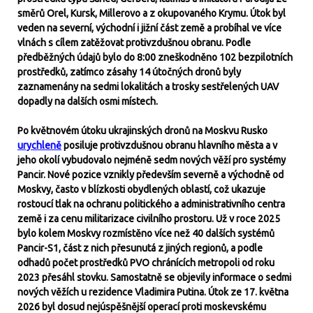
směrů Orel, Kursk, Millerovo a z okupovaného Krymu. Útok byl
veden na severní, východní i jižní část země a probíhal ve více
vlnách s cílem zatěžovat protivzdušnou obranu. Podle
předběžných údajů bylo do 8:00 zneškodněno 102 bezpilotních
prostředků, zatímco zásahy 14 útočných dronů byly
zaznamenány na sedmi lokalitách a trosky sestřelených UAV
dopadly na dalších osmi místech.
Po květnovém útoku ukrajinských dronů na Moskvu Rusko
urychleně
posiluje protivzdušnou obranu hlavního města a v
jeho okolí vybudovalo nejméně sedm nových věží pro systémy
Pancir. Nové pozice vznikly především severně a východně od
Moskvy, často v blízkosti obydlených oblastí, což ukazuje
rostoucí tlak na ochranu politického a administrativního centra
země i za cenu militarizace civilního prostoru. Už v roce 2025
bylo kolem Moskvy rozmístěno více než 40 dalších systémů
Pancir-S1, část z nich přesunutá z jiných regionů, a podle
odhadů počet prostředků PVO chránících metropoli od roku
2023 přesáhl stovku. Samostatně se objevily informace o sedmi
nových věžích u rezidence Vladimira Putina. Útok ze 17. května
2026 byl dosud nejúspěšnější operací proti moskevskému