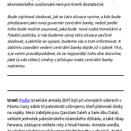
ekonomického uvolňování není pro Kreml dostatečné.
Bude zajímavé sledovat, jak se tato situace vyvine, a kdo bude
představen jako nový guvernér centrální banky, neboť podle
toho bude možné usuzovat, jaká bude nová ruská monetární a
fiskální politika. U nás budeme vývoj této situace pečlivě
sledovat, a jakmile se vyjasní, budeme vás o tom informovat. K
dalšímu zasedání vedení centrální banky dojde již v pátek 19.6.,
a je velmi pravděpodobné, že se nejpozději toho dne dozvíme,
jaké (a zda vůbec) změny v přístupu ruské centrální banky
nastanou.
Izrael:
Podle
Izraelské armády (IDF) byli při včerejších úderech v
Pásmu Gazy zabiti tři palestinští ozbrojenci, kteří plánovali útoky
na vojáky. Mezi zabitými jsou Qasslam Saleh a Sami Abu Dalal,
velitelé jednotek palestinského Islámského džihádu, a také Ubay
Farwana, zástupce velitele roty z hnutí Hamás. Armáda uvedla,