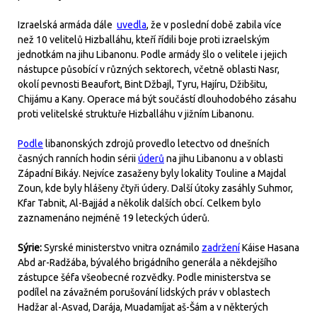
Izraelská armáda dále
uvedla
, že v poslední době zabila více
než 10 velitelů Hizballáhu, kteří řídili boje proti izraelským
jednotkám na jihu Libanonu. Podle armády šlo o velitele i jejich
nástupce působící v různých sektorech, včetně oblasti Nasr,
okolí pevnosti Beaufort, Bint Džbajl, Tyru, Hajíru, Džibšitu,
Chijámu a Kany. Operace má být součástí dlouhodobého zásahu
proti velitelské struktuře Hizballáhu v jižním Libanonu.
Podle
libanonských zdrojů provedlo letectvo od dnešních
časných ranních hodin sérii
úderů
na jihu Libanonu a v oblasti
Západní Bikáy. Nejvíce zasaženy byly lokality Touline a Majdal
Zoun, kde byly hlášeny čtyři údery. Další útoky zasáhly Suhmor,
Kfar Tabnit, Al-Bajjád a několik dalších obcí. Celkem bylo
zaznamenáno nejméně 19 leteckých úderů.
Sýrie:
Syrské ministerstvo vnitra oznámilo
zadržení
Káise Hasana
Abd ar-Radžába, bývalého brigádního generála a někdejšího
zástupce šéfa všeobecné rozvědky. Podle ministerstva se
podílel na závažném porušování lidských práv v oblastech
Hadžar al-Asvad, Darája, Muadamíjat aš-Šám a v některých