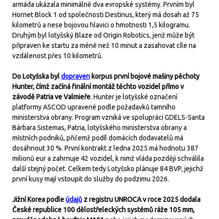
armáda ukázala minimálně dva evropské systémy. Prvním byl
Hornet Block 1 od společnosti Destinus, který má dosah až 75
kilometrů a nese bojovou hlavici o hmotnosti 1,5 kilogramu.
Druhým byl lotyšský Blaze od Origin Robotics, jenž může být
připraven ke startu za méně než 10 minut a zasahovat cíle na
vzdálenost přes 10 kilometrů.
Do Lotyšska byl
dopraven
korpus první bojové mašiny pěchoty
Hunter, čímž začíná finální montáž těchto vozidel přímo v
závodě Patria ve Valmieře
. Hunter je lotyšské označení
platformy ASCOD upravené podle požadavků tamního
ministerstva obrany. Program vzniká ve spolupráci GDELS-Santa
Bárbara Sistemas, Patria, lotyšského ministerstva obrany a
místních podniků, přičemž podíl domácích dodavatelů má
dosáhnout 30 %. První kontrakt z ledna 2025 má hodnotu 387
milionů eur a zahrnuje 42 vozidel, k nimž vláda později schválila
další stejný počet. Celkem tedy Lotyšsko plánuje 84 BVP, jejichž
první kusy mají vstoupit do služby do podzimu 2026.
Jižní Korea podle
údajů
z registru UNROCA v roce 2025 dodala
České republice 100 dělostřeleckých systémů ráže 105 mm,