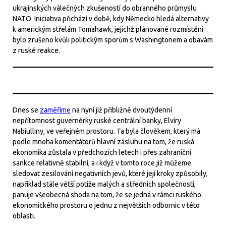
ukrajinských válečných zkušeností do obranného průmyslu
NATO. Iniciativa přichází v době, kdy Německo hledá alternativy
k americkým střelám Tomahawk, jejichž plánované rozmístění
bylo zrušeno kvůli politickým sporům s Washingtonem a obavám
z ruské reakce.
Dnes se
zaměříme
na nyní již přibližně dvoutýdenní
nepřítomnost guvernérky ruské centrální banky, Elvíry
Nabiulliny, ve veřejném prostoru. Ta byla člověkem, který má
podle mnoha komentátorů hlavní zásluhu na tom, že ruská
ekonomika zůstala v předchozích letech i přes zahraniční
sankce relativně stabilní, a i když v tomto roce již můžeme
sledovat zesilování negativních jevů, které její kroky způsobily,
například stále větší potíže malých a středních společností,
panuje všeobecná shoda na tom, že se jedná v rámci ruského
ekonomického prostoru o jednu z největších odbornic v této
oblasti.