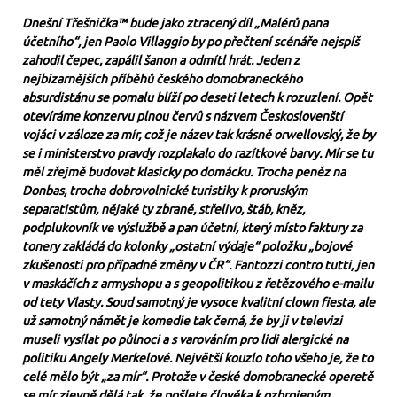
Dnešní Třešnička™ bude jako ztracený díl „Malérů pana
účetního“, jen Paolo Villaggio by po přečtení scénáře nejspíš
zahodil čepec, zapálil šanon a odmítl hrát. Jeden z
nejbizarnějších příběhů českého domobraneckého
absurdistánu se pomalu blíží po deseti letech k rozuzlení. Opět
otevíráme konzervu plnou červů s názvem Českoslovenští
vojáci v záloze za mír, což je název tak krásně orwellovský, že by
se i ministerstvo pravdy rozplakalo do razítkové barvy. Mír se tu
měl zřejmě budovat klasicky po domácku. Trocha peněz na
Donbas, trocha dobrovolnické turistiky k proruským
separatistům, nějaké ty zbraně, střelivo, štáb, kněz,
podplukovník ve výslužbě a pan účetní, který místo faktury za
tonery zakládá do kolonky „ostatní výdaje“ položku „bojové
zkušenosti pro případné změny v ČR“. Fantozzi contro tutti, jen
v maskáčích z armyshopu a s geopolitikou z řetězového e-mailu
od tety Vlasty. Soud samotný je vysoce kvalitní clown fiesta, ale
už samotný námět je komedie tak černá, že by ji v televizi
museli vysílat po půlnoci a s varováním pro lidi alergické na
politiku Angely Merkelové. Největší kouzlo toho všeho je, že to
celé mělo být „za mír“. Protože v české domobranecké operetě
se mír zjevně dělá tak, že pošlete člověka k ozbrojeným