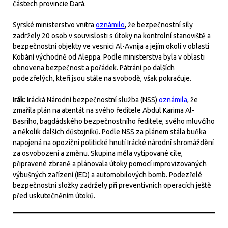
částech provincie Dará.
Syrské ministerstvo vnitra
oznámilo
, že bezpečnostní síly
zadržely 20 osob v souvislosti s útoky na kontrolní stanoviště a
bezpečnostní objekty ve vesnici Al-Avnija a jejím okolí v oblasti
Kobání východně od Aleppa. Podle ministerstva byla v oblasti
obnovena bezpečnost a pořádek. Pátrání po dalších
podezřelých, kteří jsou stále na svobodě, však pokračuje.
Irák
: Irácká Národní bezpečnostní služba (NSS)
oznámila
, že
zmařila plán na atentát na svého ředitele Abdul Karima Al-
Basriho, bagdádského bezpečnostního ředitele, svého mluvčího
a několik dalších důstojníků. Podle NSS za plánem stála buňka
napojená na opoziční politické hnutí Irácké národní shromáždění
za osvobození a změnu. Skupina měla vytipované cíle,
připravené zbraně a plánovala útoky pomocí improvizovaných
výbušných zařízení (IED) a automobilových bomb. Podezřelé
bezpečnostní složky zadržely při preventivních operacích ještě
před uskutečněním útoků.