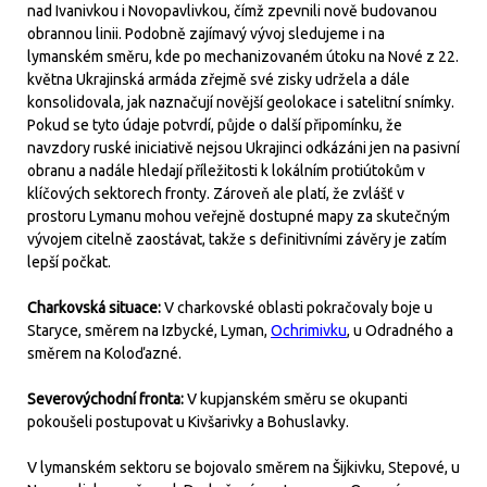
nad Ivanivkou i Novopavlivkou, čímž zpevnili nově budovanou
obrannou linii. Podobně zajímavý vývoj sledujeme i na
lymanském směru, kde po mechanizovaném útoku na Nové z 22.
května Ukrajinská armáda zřejmě své zisky udržela a dále
konsolidovala, jak naznačují novější geolokace i satelitní snímky.
Pokud se tyto údaje potvrdí, půjde o další připomínku, že
navzdory ruské iniciativě nejsou Ukrajinci odkázáni jen na pasivní
obranu a nadále hledají příležitosti k lokálním protiútokům v
klíčových sektorech fronty. Zároveň ale platí, že zvlášť v
prostoru Lymanu mohou veřejně dostupné mapy za skutečným
vývojem citelně zaostávat, takže s definitivními závěry je zatím
lepší počkat.
Charkovská situace:
V charkovské oblasti pokračovaly boje u
Staryce, směrem na Izbycké, Lyman,
Ochrimivku
, u Odradného a
směrem na Koloďazné.
Severovýchodní fronta:
V kupjanském směru se okupanti
pokoušeli postupovat u Kivšarivky a Bohuslavky.
V lymanském sektoru se bojovalo směrem na Šijkivku, Stepové, u