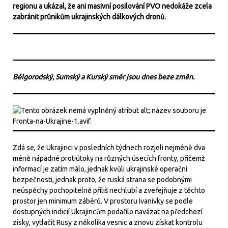
regionu a ukázal, že ani masivní posilování PVO nedokáže zcela
zabránit průnikům ukrajinských dálkových dronů.
Bělgorodský, Sumský a Kurský směr jsou dnes beze změn.
Zdá se, že Ukrajinci v posledních týdnech rozjeli nejméně dva
méně nápadné protiútoky na různých úsecích fronty, přičemž
informací je zatím málo, jednak kvůli ukrajinské operační
bezpečnosti, jednak proto, že ruská strana se podobnými
neúspěchy pochopitelně příliš nechlubí a zveřejňuje z těchto
prostor jen minimum záběrů. V prostoru Ivanivky se podle
dostupných indicií Ukrajincům podařilo navázat na předchozí
zisky, vytlačit Rusy z několika vesnic a znovu získat kontrolu