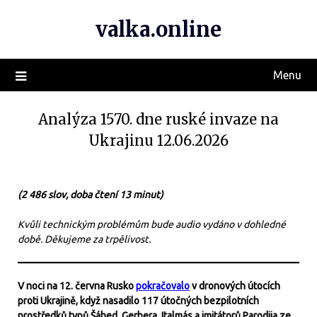
valka.online
Menu
Analýza 1570. dne ruské invaze na
Ukrajinu 12.06.2026
(2 486 slov, doba čtení 13 minut)
Kvůli technickým problémům bude audio vydáno v dohledné
době. Děkujeme za trpělivost.
V noci na 12. června Rusko
pokračovalo
v dronových útocích
proti Ukrajině, když nasadilo 117 útočných bezpilotních
prostředků typů Šáhed, Gerbera, Italmás a imitátorů Parodija ze