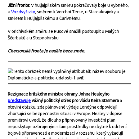
Jižní fronta:
V huljajpilském směru pokračovaly boje u Rybného,
u
Vozdvyživky
, směrem k Verchní Terse, u Staroukrajinky a
směrem k Huljajpilskému a Čarivnému.
V orichivském směru se Rusové snažili postoupit u Malých
Ščerbaků a u Stepnohirsku.
Chersonská fronta je nadále beze změn.
Rezignace britského ministra obrany Johna Healeyho
představuje
vážný politický otřes pro vládu Keira Starmera
a
otevírá otázku, zda plánované výdaje Londýna odpovídají
zhoršující se bezpečnostní situaci v Evropě. Healey v dopise
premiérovi uvedl, že dlouho připravovaný investiční plán
neposkytuje ozbrojeným silám prostředky nezbytné k udržení
bojové připravenosti a modernizaci v rozsahu, který vyžadují