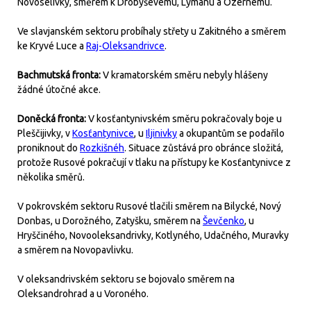
Novoselivky, směrem k Drobyševému, Lymanu a Ozernému.
Ve slavjanském sektoru probíhaly střety u Zakitného a směrem
ke Kryvé Luce a
Raj-Oleksandrivce
.
Bachmutská fronta:
V kramatorském směru nebyly hlášeny
žádné útočné akce.
Doněcká fronta:
V kosťantynivském směru pokračovaly boje u
Pleščijivky, v
Kosťantynivce
, u
Iljinivky
a okupantům se podařilo
proniknout do
Rozkišnéh
. Situace zůstává pro obránce složitá,
protože Rusové pokračují v tlaku na přístupy ke Kosťantynivce z
několika směrů.
V pokrovském sektoru Rusové tlačili směrem na Bilycké, Nový
Donbas, u Dorožného, Zatyšku, směrem na
Ševčenko
, u
Hryščiného, Novooleksandrivky, Kotlyného, Udačného, Muravky
a směrem na Novopavlivku.
V oleksandrivském sektoru se bojovalo směrem na
Oleksandrohrad a u Voroného.