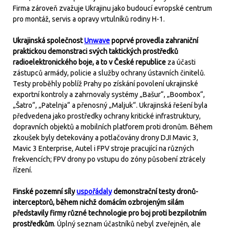
Firma zároveň zvažuje Ukrajinu jako budoucí evropské centrum
pro montáž, servis a opravy vrtulníků rodiny H-1.
Ukrajinská společnost
Unwave
poprvé provedla zahraniční
praktickou demonstraci svých taktických prostředků
radioelektronického boje, a to v České republice
za účasti
zástupců armády, policie a služby ochrany ústavních činitelů.
Testy proběhly poblíž Prahy po získání povolení ukrajinské
exportní kontroly a zahrnovaly systémy „Bašur“, „Boombox“,
„Šatro“, „Patelnja“ a přenosný „Maljuk“. Ukrajinská řešení byla
předvedena jako prostředky ochrany kritické infrastruktury,
dopravních objektů a mobilních platforem proti dronům. Během
zkoušek byly detekovány a potlačovány drony DJI Mavic 3,
Mavic 3 Enterprise, Autel i FPV stroje pracující na různých
frekvencích; FPV drony po vstupu do zóny působení ztrácely
řízení.
Finské pozemní síly
uspořádaly
demonstrační testy dronů-
interceptorů, během nichž domácím ozbrojeným silám
představily firmy různé technologie pro boj proti bezpilotním
prostředkům
. Úplný seznam účastníků nebyl zveřejněn, ale