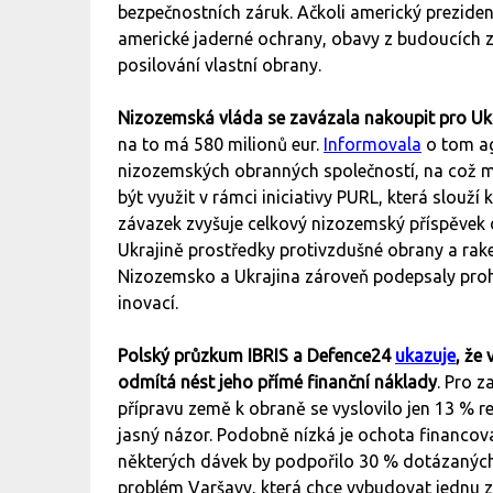
bezpečnostních záruk. Ačkoli americký prezid
americké jaderné ochrany, obavy z budoucích 
posilování vlastní obrany.
Nizozemská vláda se zavázala nakoupit pro Uk
na to má 580 milionů eur.
Informovala
o tom ag
nizozemských obranných společností, na což m
být využit v rámci iniciativy PURL, která slouž
závazek zvyšuje celkový nizozemský příspěvek d
Ukrajině prostředky protivzdušné obrany a raket
Nizozemsko a Ukrajina zároveň podepsaly proh
inovací.
Polský průzkum IBRIS a Defence24
ukazuje
, že
odmítá nést jeho přímé finanční náklady
. Pro z
přípravu země k obraně se vyslovilo jen 13 % 
jasný názor. Podobně nízká je ochota financov
některých dávek by podpořilo 30 % dotázaných, 
problém Varšavy, která chce vybudovat jednu z 