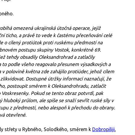
oného.
bíhá omezená ukrajinská útočná operace, jejíž
ní ticho, a právě to vede k častému přeceňování celé
le o cílený protiútok proti ruskému předmostí na
ubnovém postupu skupiny Vostok, konkrétně 69.
ež tehdy obsadily Oleksandrohrad a zatlačily
 na to podle všeho reagovalo přesunem výsadkových a
 v polovině května zde zahájilo protiúder, jehož cílem
zlikvidovat. Dostupné útržky informací naznačují, že
ho, postoupit směrem k Oleksandrohradu, zatlačit
o Voskresenky. Pokud se tento obraz potvrdí, pak
hluboký průlom, ale spíše se snaží sevřít ruské síly v
tupu z předmostí, nebo alespoň k přechodu do obrany.
ává otevřené.
ly střety u Rybného, Solodkého, směrem k
Dobropiliji
,