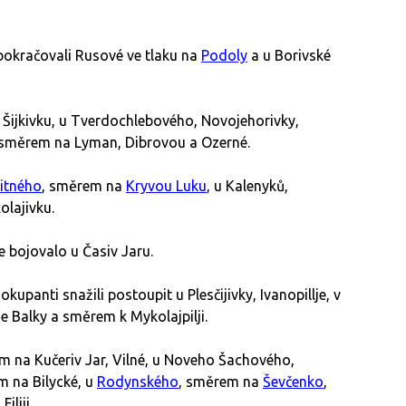
okračovali Rusové ve tlaku na
Podoly
a u Borivské
Šijkivku, u Tverdochlebového, Novojehorivky,
 směrem na Lyman, Dibrovou a Ozerné.
itného
, směrem na
Kryvou Luku
, u Kalenyků,
lajivku.
bojovalo u Časiv Jaru.
upanti snažili postoupit u Plesčijivky, Ivanopillje, v
 Balky a směrem k Mykolajpilji.
 na Kučeriv Jar, Vilné, u Noveho Šachového,
m na Bilycké, u
Rodynského
, směrem na
Ševčenko
,
liji.