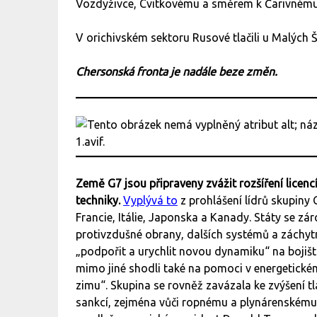
Vozdyživce, Cvitkovému a směrem k Čarivnému
V orichivském sektoru Rusové tlačili u Malých 
Chersonská fronta je nadále beze změn.
Země G7 jsou připraveny zvážit rozšíření licen
techniky.
Vyplývá to
z prohlášení lídrů skupiny 
Francie, Itálie, Japonska a Kanady. Státy se 
protivzdušné obrany, dalších systémů a záchytn
„podpořit a urychlit novou dynamiku“ na bojišt
mimo jiné shodli také na pomoci v energetickém
zimu“. Skupina se rovněž zavázala ke zvýšení 
sankcí, zejména vůči ropnému a plynárenskému