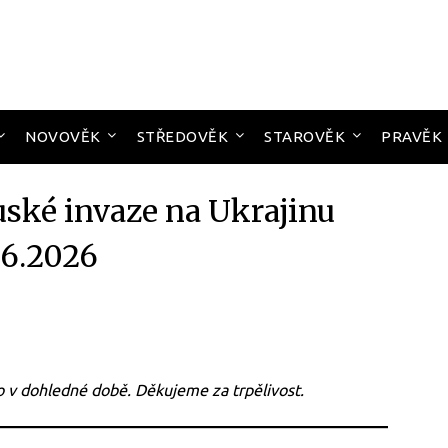
NOVOVĚK
STŘEDOVĚK
STAROVĚK
PRAVĚK
uské invaze na Ukrajinu
06.2026
 v dohledné době. Děkujeme za trpělivost.