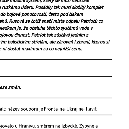
ysoce mobilní systém, který se musí neustále
u ruskému úderu. Posádky tak musí složitý komplet
do bojové pohotovosti, často pod tlakem
ů. Rusové se totiž snaží místa odpalu Patriotů co
Výsledkem je, že obsluha těchto systémů vede v
ovou činnost. Patriot tak zůstává jedním z
ým balistickým střelám, ale zároveň i zbraní, kterou si
z ní dostat maximum za co nejnižší cenu.
beze změn.
ojovalo u Hranivu, směrem na Izbycké, Zybyné a