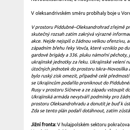
V oleksandrivském směru probíhaly boje u Vor
V prostoru Piddubné–Oleksandrohrad zřejmě pro
skutečný rozsah zatím zakrývá výrazné informač
akce. Nejde nejspíš o žádnou velkou ofenzivu, a
západním břehu řeky Vovča, které vzniklo po d
gardové brigády a 336. pluku námořní pěchoty, j
ukrajinské jednotky za řeku. Ukrajinské velení
útočných jednotek do prostoru Iskra–Novosilka a
bylo ruský zisk omezit, případně celé předmostí 
se Ukrajincům podařilo proniknout do Piddubné
Rusy v prostoru Sičneve a ze západu vstoupit d
Ukrajinská armáda nevytváří podmínky pro žádný 
prostoru Oleksandrohradu a donutit je buď k ús
Zda se tento plán podaří dotáhnout, zatím zůst
Jižní fronta:
V hulajpolském sektoru pokračova