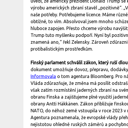
uvedl, že americký prezident Donald Trump se k
výrobu amerických zbraní stavěl „pozitivně“. „V
naše potřeby. Potřebujeme licence. Máme různé 
obtížné, to vím. Absolvoval jsem mnoho schůz
hluboce zapojen. Přesto chceme výrobu navýšit
Trump tuto myšlenku podpoří. Nyní byl pozitivní
znamená ano,“ řekl Zelensky. Zároveň zdůraznil
protibalistickým prostředkům.
Finský parlament schválil zákon, který ruší dlo
dokument umožňuje dovoz, přepravu, dodávky i
Informovala
o tom agentura Bloomberg. Pro náv
Vláda zdůrazňuje, že změna má posílit odstraše
však zatím rozmístění jaderných zbraní na své
obranu Finska a zajišťujeme plné využití jader
obrany Antti Häkkänen. Zákon přibližuje finsko
NATO, do něhož země vstoupila v roce 2023 v r
Agentura poznamenala, že evropské vlády přeho
nejistotou ohledně ruských záměrů a pochybno