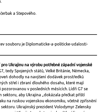
.
Ščerbak a Stepového.
cí pro Ukrajinu na výrobu potřebné západní vojenské
G7, tedy Spojených států, Velké Británie, Německa,
zároveň dohodly na navýšení dodávek prostředků
ých střel i zbraní dlouhého dosahu, které mají
i pozorovanou v posledních měsících. Lídři G7 se
 sektoru, aby Ukrajina „dokázala přečkat příští
tlaku na ruskou vojenskou ekonomiku, včetně zpřísnění
 sektoru. Ukrajinský prezident Volodymyr Zelensky