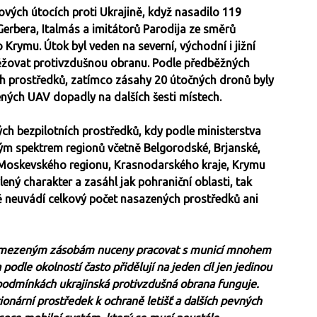
ových útocích proti Ukrajině, když nasadilo 119
erbera, Italmás a imitátorů Parodija ze směrů
 Krymu. Útok byl veden na severní, východní i jižní
atěžovat protivzdušnou obranu. Podle předběžných
ch prostředků, zatímco zásahy 20 útočných dronů byly
ených UAV dopadly na dalších šesti místech.
ých bezpilotních prostředků, kdy podle ministerstva
m spektrem regionů včetně Belgorodské, Brjanské,
, Moskevského regionu, Krasnodarského kraje, Krymu
ný charakter a zasáhl jak pohraniční oblasti, tak
ně neuvádí celkový počet nasazených prostředků ani
i omezeným zásobám nuceny pracovat s municí mnohem
 podle okolností často přidělují na jeden cíl jen jedinou
 podmínkách ukrajinská protivzdušná obrana funguje.
ionární prostředek k ochraně letišť a dalších pevných