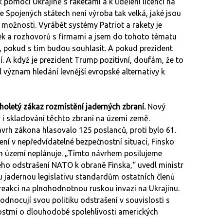
 pomoci Ukrajině s raketami a k udělení licencí na
e Spojených státech není výroba tak velká, jaké jsou
možnosti. Vyrábět systémy Patriot a rakety je
ek a rozhovorů s firmami a jsem do tohoto tématu
, pokud s tím budou souhlasit. A pokud prezident
. A když je prezident Trump pozitivní, doufám, že to
 význam hledání levnější evropské alternativy k
uholetý zákaz rozmístění jaderných zbraní.
Nový
 skladování těchto zbraní na území země.
rh zákona hlasovalo 125 poslanců, proti bylo 61.
ní v nepředvídatelné bezpečnostní situaci, Finsko
m území neplánuje. „Tímto návrhem posilujeme
ného odstrašení NATO k obraně Finska,“ uvedl ministr
u jadernou legislativu standardům ostatních členů
eakci na plnohodnotnou ruskou invazi na Ukrajinu.
dnocují svou politiku odstrašení v souvislosti s
stmi o dlouhodobé spolehlivosti amerických