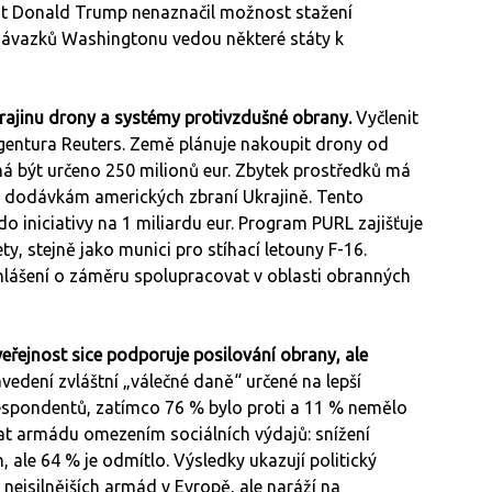
ent Donald Trump nenaznačil možnost stažení
závazků Washingtonu vedou některé státy k
rajinu drony a systémy protivzdušné obrany.
Vyčlenit
entura Reuters. Země plánuje nakoupit drony od
á být určeno 250 milionů eur. Zbytek prostředků má
í k dodávkám amerických zbraní Ukrajině. Tento
o iniciativy na 1 miliardu eur. Program PURL zajišťuje
y, stejně jako munici pro stíhací letouny F-16.
lášení o záměru spolupracovat v oblasti obranných
 veřejnost sice podporuje posilování obrany, ale
avedení zvláštní „válečné daně“ určené na lepší
respondentů, zatímco 76 % bylo proti a 11 % nemělo
at armádu omezením sociálních výdajů: snížení
ale 64 % je odmítlo. Výsledky ukazují politický
nejsilnějších armád v Evropě, ale naráží na