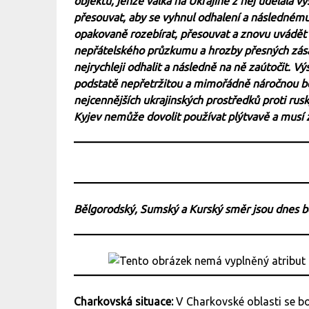
objektů, jenže válka na Ukrajině z něj udělala v
přesouvat, aby se vyhnul odhalení a následném
opakovaně rozebírat, přesouvat a znovu uvádět 
nepřátelského průzkumu a hrozby přesných zásah
nejrychleji odhalit a následně na ně zaútočit. 
podstatě nepřetržitou a mimořádně náročnou boj
nejcennějších ukrajinských prostředků proti rusk
Kyjev nemůže dovolit používat plýtvavě a musí 
Bělgorodský, Sumský a Kurský směr jsou dnes 
Charkovská situace:
V Charkovské oblasti se b