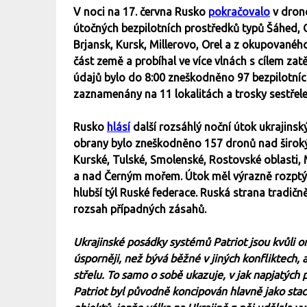
V noci na 17. června Rusko
pokračovalo
v dron
útočných bezpilotních prostředků typů Šáhed, G
Brjansk, Kursk, Millerovo, Orel a z okupovaného
část země a probíhal ve více vlnách s cílem z
údajů bylo do 8:00 zneškodněno 97 bezpilotní
zaznamenány na 11 lokalitách a trosky sestřel
Rusko
hlásí
další rozsáhlý noční útok ukrajinsk
obrany bylo zneškodněno 157 dronů nad široký
Kurské, Tulské, Smolenské, Rostovské oblasti
a nad Černým mořem. Útok měl výrazně rozptýle
hlubší týl Ruské federace. Ruská strana tradič
rozsah případných zásahů.
Ukrajinské posádky systémů Patriot jsou kvůl
úsporněji, než bývá běžné v jiných konfliktech, a
střelu. To samo o sobě ukazuje, v jak napjatých
Patriot byl původně koncipován hlavně jako stac