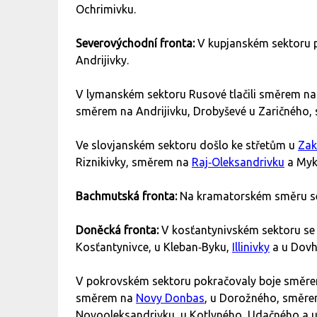
Ochrimivku.
Severovýchodní fronta:
V kupjanském sektoru p
Andrijivky.
V lymanském sektoru Rusové tlačili směrem na 
směrem na Andrijivku, Drobyševé u Zaričného,
Ve slovjanském sektoru došlo ke střetům u
Zak
Riznikivky, směrem na
Raj‑Oleksandrivku
a Myko
Bachmutská fronta:
Na kramatorském směru se 
Doněcká fronta:
V kosťantynivském sektoru se ok
Kosťantynivce, u Kleban‑Byku,
Illinivky
a u Dovhe
V pokrovském sektoru pokračovaly boje směrem
směrem na
Novy Donbas
, u Dorožného, směre
Novooleksandrivku, u Kotlyného, Udačného a u Fi