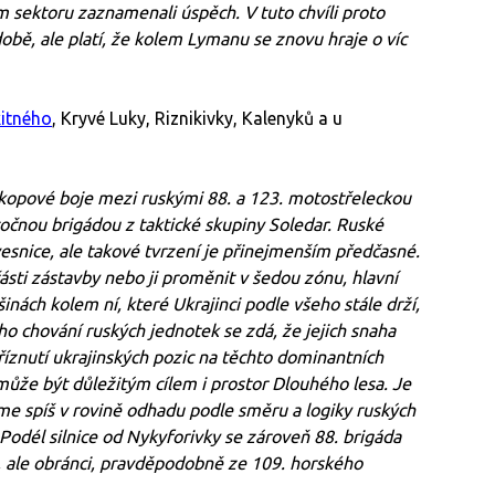
ím sektoru zaznamenali úspěch. V tuto chvíli proto
době, ale platí, že kolem Lymanu se znovu hraje o víc
itného
, Kryvé Luky, Riznikivky, Kalenyků a u
ákopové boje mezi ruskými 88. a 123. motostřeleckou
očnou brigádou z taktické skupiny Soledar. Ruské
esnice, ale takové tvrzení je přinejmenším předčasné.
ásti zástavby nebo ji proměnit v šedou zónu, hlavní
inách kolem ní, které Ukrajinci podle všeho stále drží,
o chování ruských jednotek se zdá, že jejich snaha
znutí ukrajinských pozic na těchto dominantních
ůže být důležitým cílem i prostor Dlouhého lesa. Je
me spíš v rovině odhadu podle směru a logiky ruských
Podél silnice od Nykyforivky se zároveň 88. brigáda
hu, ale obránci, pravděpodobně ze 109. horského