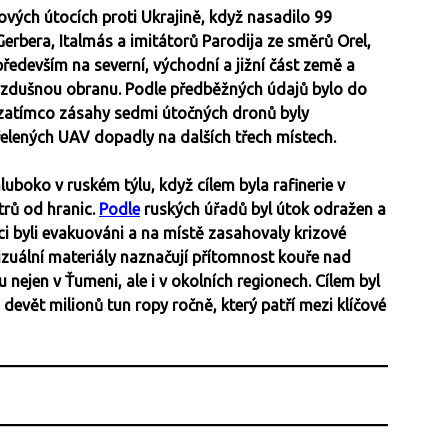
vých útocích proti Ukrajině, když nasadilo 99
erbera, Italmás a imitátorů Parodija ze směrů Orel,
ředevším na severní, východní a jižní část země a
tivzdušnou obranu. Podle předběžných údajů bylo do
 zatímco zásahy sedmi útočných dronů byly
řelených UAV dopadly na dalších třech místech.
uboko v ruském týlu, když cílem byla rafinerie v
trů od hranic.
Podle
ruských úřadů byl útok odražen a
ci byli evakuováni a na místě zasahovaly krizové
izuální materiály naznačují přítomnost kouře nad
nejen v Ťumeni, ale i v okolních regionech. Cílem byl
evět milionů tun ropy ročně, který patří mezi klíčové