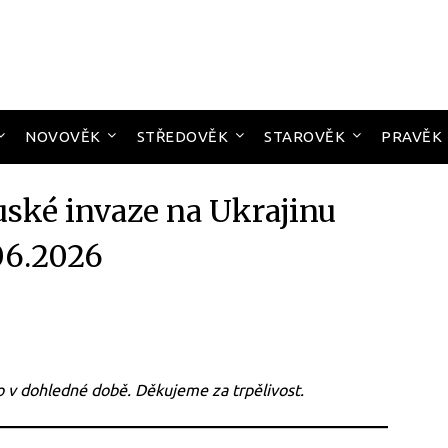
NOVOVĚK
STŘEDOVĚK
STAROVĚK
PRAVĚK
uské invaze na Ukrajinu
06.2026
 v dohledné době. Děkujeme za trpělivost.