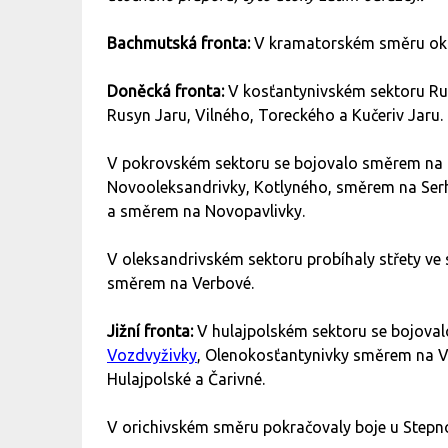
Bachmutská fronta:
V kramatorském směru okupa
Doněcká fronta:
V kosťantynivském sektoru Ruso
Rusyn Jaru, Vilného, Toreckého a Kučeriv Jaru.
V pokrovském sektoru se bojovalo směrem na N
Novooleksandrivky, Kotlyného, směrem na Serhi
a směrem na Novopavlivky.
V oleksandrivském sektoru probíhaly střety ve
směrem na Verbové.
Jižní fronta:
V hulajpolském sektoru se bojoval
Vozdvyživky
, Olenokosťantynivky směrem na V
Hulajpolské a Čarivné.
V orichivském směru pokračovaly boje u Stepno