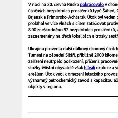
V noci na 20. června Rusko
pokračovalo
v drono
útočných bezpilotních prostředků typů Šáhed, G
Brjansk a Primorsko-Achtarsk. Útok byl veden p
probíhal ve více vlnách s cílem zatěžovat pro
8:00 zneškodněno 92 bezpilotních prostředků,
zaznamenány na třech lokalitách a trosky sest
Ukrajina provedla další dálkový dronový útok hl
Ťumeni na západní Sibiři, přibližně 2000 kilome
zařízení neutrpělo poškození, přičemž pracovní
složky. Místní obyvatelé však
hlásili
exploze a v
areálem. Útok vedl k omezení leteckého provozu 
významný petrochemický závod s kapacitou až d
objekty v regionu.