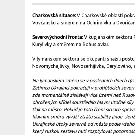
Charkovská situace:
V Charkovské oblasti pokra
Vovčansku a směrem na Ochrimivku a Dvoričan
Severovýchodní fronta:
V kupjanském sektoru 
Kurylivky a směrem na Bohuslavku.
V lymanském sektoru se okupanti snažili post
Novomychajlivky, Novoserhijivka, Derylového
Na lymanském směru se v posledních dnech rýsu
Zatímco Ukrajinci pokračují v protiútocích se
zde momentálně získávají více území než Rusové,
ohrožených křídel soustředilo hlavní útočné síl
tlak na město. Pokud je toto čtení situace správn
hlavním směru vyváží ztrátu stability jinde. Je
Ukrajinské útoky severně od města podle všeho 
který ruskou sestavu nutí rozptylovat pozornost 