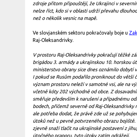
zdroje přitom připouštějí, že Ukrajinci v severn
nelze říct, kdo si v oblasti udrží převahu dlouho
než o několik vesnic na mapě.
Ve slovjanském sektoru pokračovaly boje u
Zak
Raj‑Oleksandrivky.
V prostoru Raj-Oleksandrivky pokračují těžké z
brigádou 3. armády a ukrajinskou 10. horskou út
ministerstvo obrany sice dnes oznámilo dobytí v
I pokud se Rusům podařilo proniknout do větší č
význam prostoru neleží v samotné vsi, ale na výš
včetně kóty 202 východně od obce. Z dosavadníh
směřuje především k narušení a případnému odří
bodech, přičemž severně od Raj-Oleksandrivky m
ale potřeba dodat, že právě zde už se pohybuje
útoků než u pevně potvrzeného obrazu bojiště. 
zjevně snaží tlačit na ukrajinské postavení z ji
útočného praporu, tyto útoky zatím odrážejí.