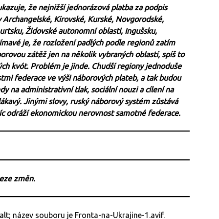
azuje, že nejnižší jednorázová platba za podpis
e v Archangelské, Kirovské, Kurské, Novgorodské,
urtsku, Židovské autonomní oblasti, Ingušsku,
avé je, že rozložení padlých podle regionů zatím
rovou zátěž jen na několik vybraných oblastí, spíš to
h kvót. Problém je jinde. Chudší regiony jednoduše
stmi federace ve výši náborových plateb, a tak budou
y na administrativní tlak, sociální nouzi a cílení na
 lákavý. Jinými slovy, ruský náborový systém zůstává
 víc odráží ekonomickou nerovnost samotné federace.
beze změn.