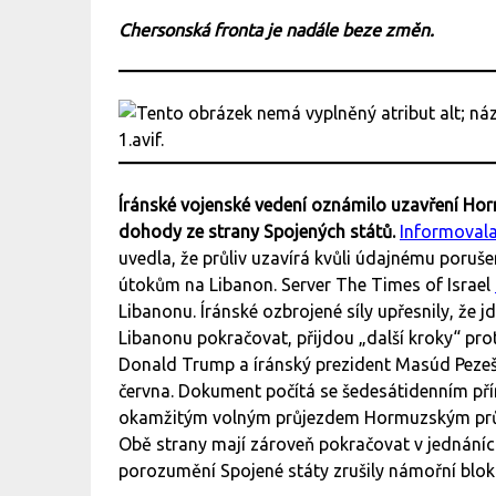
Chersonská fronta je nadále beze změn.
Íránské vojenské vedení oznámilo uzavření Ho
dohody ze strany Spojených států.
Informoval
uvedla, že průliv uzavírá kvůli údajnému poru
útokům na Libanon. Server The Times of Israel
Libanonu. Íránské ozbrojené síly upřesnily, že j
Libanonu pokračovat, přijdou „další kroky“ pro
Donald Trump a íránský prezident Masúd Pez
června. Dokument počítá se šedesátidenním p
okamžitým volným průjezdem Hormuzským průli
Obě strany mají zároveň pokračovat v jednán
porozumění Spojené státy zrušily námořní blok