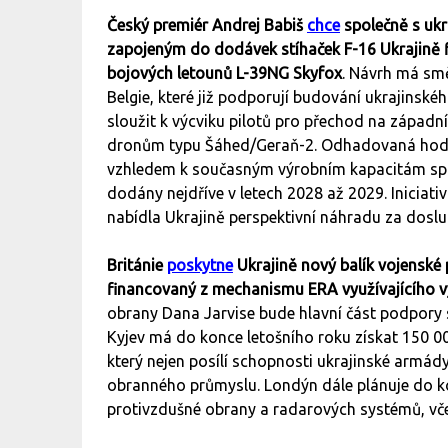
Český premiér Andrej Babiš
chce
společně s uk
zapojeným do dodávek stíhaček F-16 Ukrajině f
bojových letounů L-39NG Skyfox
. Návrh má sm
Belgie, které již podporují budování ukrajinskéh
sloužit k výcviku pilotů pro přechod na západn
dronům typu Šáhed/Geraň-2. Odhadovaná hodnot
vzhledem k současným výrobním kapacitám spo
dodány nejdříve v letech 2028 až 2029. Iniciati
nabídla Ukrajině perspektivní náhradu za dosluh
Británie
poskytne
Ukrajině nový balík vojenské 
financovaný z mechanismu ERA využívajícího v
obrany Dana Jarvise bude hlavní část podpory 
Kyjev má do konce letošního roku získat 150 
který nejen posílí schopnosti ukrajinské armád
obranného průmyslu. Londýn dále plánuje do k
protivzdušné obrany a radarových systémů, vče