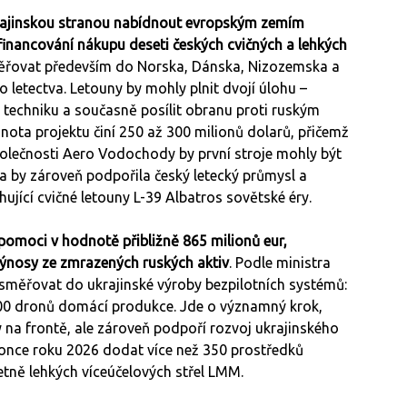
rajinskou stranou nabídnout evropským zemím
inancování nákupu deseti českých cvičných a lehkých
ěřovat především do Norska, Dánska, Nizozemska a
o letectva. Letouny by mohly plnit dvojí úlohu –
í techniku a současně posílit obranu proti ruským
a projektu činí 250 až 300 milionů dolarů, přičemž
lečnosti Aero Vodochody by první stroje mohly být
va by zároveň podpořila český letecký průmysl a
ující cvičné letouny L-39 Albatros sovětské éry.
pomoci v hodnotě přibližně 865 milionů eur,
ýnosy ze zmrazených ruských aktiv
. Podle ministra
směřovat do ukrajinské výroby bezpilotních systémů:
000 dronů domácí produkce. Jde o významný krok,
y na frontě, ale zároveň podpoří rozvoj ukrajinského
once roku 2026 dodat více než 350 prostředků
tně lehkých víceúčelových střel LMM.