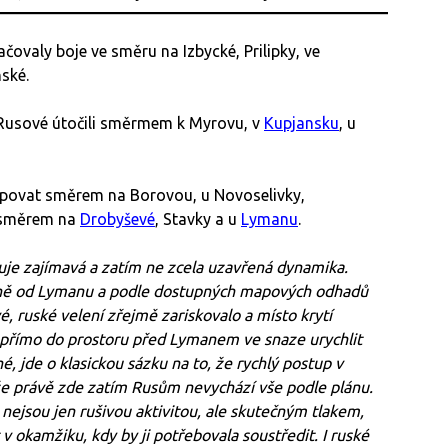
čovaly boje ve směru na Izbycké, Prilipky, ve
ské.
Rusové útočili směrmem k Myrovu, v
Kupjansku
, u
upovat směrem na Borovou, u Novoselivky,
, směrem na
Drobyševé
, Stavky a u
Lymanu
.
je zajímavá a zatím ne zcela uzavřená dynamika.
verně od Lymanu a podle dostupných mapových odhadů
 ruské velení zřejmě zariskovalo a místo krytí
y přímo do prostoru před Lymanem ve snaze urychlit
é, jde o klasickou sázku na to, že rychlý postup v
nže právě zde zatím Rusům nevychází vše podle plánu.
nejsou jen rušivou aktivitou, ale skutečným tlakem,
v okamžiku, kdy by ji potřebovala soustředit. I ruské