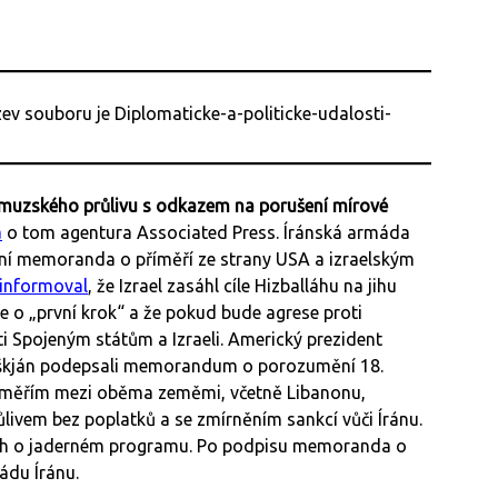
rmuzského průlivu s odkazem na porušení mírové
a
o tom agentura Associated Press. Íránská armáda
šení memoranda o příměří ze strany USA a izraelským
informoval
, že Izrael zasáhl cíle Hizballáhu na jihu
de o „první krok“ a že pokud bude agrese proti
ti Spojeným státům a Izraeli. Americký prezident
eškján podepsali memorandum o porozumění 18.
říměřím mezi oběma zeměmi, včetně Libanonu,
vem bez poplatků a se zmírněním sankcí vůči Íránu.
ích o jaderném programu. Po podpisu memoranda o
ádu Íránu.