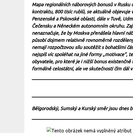
Mapa regionálních náborových bonusů v Rusku uk
kontraktu, 800 tisíc rublů, se aktuálně objevuj
Penzenské a Pskovské oblasti, dále v Tuvě, Udm
Čečensku a Něneckém autonomním okruhu. Zajím
nenaznačuje, že by Moskva přenášela hlavní nábo
působí dojmem relativně rovnoměrně rozdělenýc
nemají rozpočtovou sílu soutěžit s bohatšími čá
nejspíš víc spoléhat na jiné formy „motivace“, ted
obyvatele, pro které je i nižší bonus existenčně
formálně celostátní, ale ve skutečnosti čím dál
Bělgorodský, Sumský a Kurský směr jsou dnes 