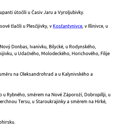
nti útočili u Časiv Jaru a Vyroljubivky.
vé tlačili u Plesčijivky, v
Kosťantynivce
, v Illinivce, u
ový Donbas, Ivanivku, Bilycké, u Rodynského,
jivku, u Udačného, Molodeckého, Horichového, Filije
 směru na Oleksandrohrad a u Kalynivského a
o u Rybného, směrem na Nové Záporoží, Dobropillji, u
erchnou Tersu, u Staroukrajinky a směrem na Hirké,
hirsku.