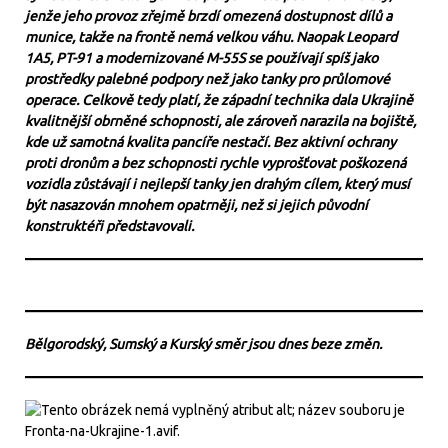
jenže jeho provoz zřejmě brzdí omezená dostupnost dílů a
munice, takže na frontě nemá velkou váhu. Naopak Leopard
1A5, PT-91 a modernizované M-55S se používají spíš jako
prostředky palebné podpory než jako tanky pro průlomové
operace. Celkově tedy platí, že západní technika dala Ukrajině
kvalitnější obrněné schopnosti, ale zároveň narazila na bojiště,
kde už samotná kvalita pancíře nestačí. Bez aktivní ochrany
proti dronům a bez schopnosti rychle vyprošťovat poškozená
vozidla zůstávají i nejlepší tanky jen drahým cílem, který musí
být nasazován mnohem opatrněji, než si jejich původní
konstruktéři představovali.
Bělgorodský, Sumský a Kurský směr jsou dnes beze změn.