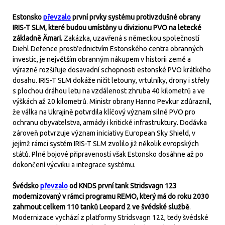
Estonsko
převzalo
první prvky systému protivzdušné obrany
IRIS-T SLM, které budou umístěny u divizionu PVO na letecké
základně Ämari.
Zakázka, uzavřená s německou společností
Diehl Defence prostřednictvím Estonského centra obranných
investic, je největším obranným nákupem v historii země a
výrazně rozšiřuje dosavadní schopnosti estonské PVO krátkého
dosahu. IRIS-T SLM dokáže ničit letouny, vrtulníky, drony i střely
s plochou dráhou letu na vzdálenost zhruba 40 kilometrů a ve
výškách až 20 kilometrů. Ministr obrany Hanno Pevkur zdůraznil,
že válka na Ukrajině potvrdila klíčový význam silné PVO pro
ochranu obyvatelstva, armády i kritické infrastruktury. Dodávka
zároveň potvrzuje význam iniciativy European Sky Shield, v
jejímž rámci systém IRIS-T SLM zvolilo již několik evropských
států. Plné bojové připravenosti však Estonsko dosáhne až po
dokončení výcviku a integrace systému.
Švédsko
převzalo
od KNDS první tank Stridsvagn 123
modernizovaný v rámci programu REMO, který má do roku 2030
zahrnout celkem 110 tanků Leopard 2 ve švédské službě
.
Modernizace vychází z platformy Stridsvagn 122, tedy švédské