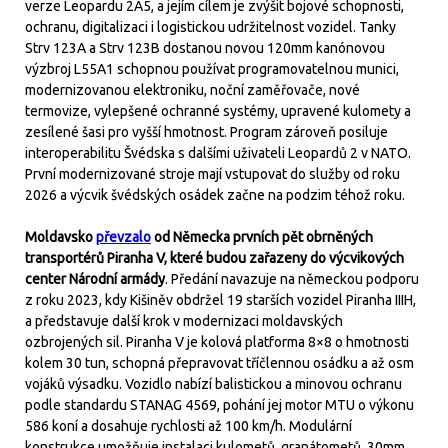
verze Leopardu 2A5, a jejím cílem je zvýšit bojové schopnosti,
ochranu, digitalizaci i logistickou udržitelnost vozidel. Tanky
Strv 123A a Strv 123B dostanou novou 120mm kanónovou
výzbroj L55A1 schopnou používat programovatelnou munici,
modernizovanou elektroniku, noční zaměřovače, nové
termovize, vylepšené ochranné systémy, upravené kulomety a
zesílené šasi pro vyšší hmotnost. Program zároveň posiluje
interoperabilitu Švédska s dalšími uživateli Leopardů 2 v NATO.
První modernizované stroje mají vstupovat do služby od roku
2026 a výcvik švédských osádek začne na podzim téhož roku.
Moldavsko
převzalo
od Německa prvních pět obrněných
transportérů Piranha V, které budou zařazeny do výcvikových
center Národní armády
. Předání navazuje na německou podporu
z roku 2023, kdy Kišiněv obdržel 19 starších vozidel Piranha IIIH,
a představuje další krok v modernizaci moldavských
ozbrojených sil. Piranha V je kolová platforma 8×8 o hmotnosti
kolem 30 tun, schopná přepravovat tříčlennou osádku a až osm
vojáků výsadku. Vozidlo nabízí balistickou a minovou ochranu
podle standardu STANAG 4569, pohání jej motor MTU o výkonu
586 koní a dosahuje rychlosti až 100 km/h. Modulární
konstrukce umožňuje instalaci kulometů, granátometů, 30mm