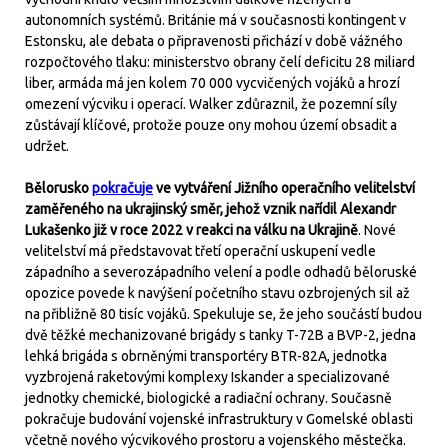
autonomních systémů. Británie má v současnosti kontingent v
Estonsku, ale debata o připravenosti přichází v době vážného
rozpočtového tlaku: ministerstvo obrany čelí deficitu 28 miliard
liber, armáda má jen kolem 70 000 vycvičených vojáků a hrozí
omezení výcviku i operací. Walker zdůraznil, že pozemní síly
zůstávají klíčové, protože pouze ony mohou území obsadit a
udržet.
Bělorusko
pokračuje
ve vytváření Jižního operačního velitelství
zaměřeného na ukrajinský směr, jehož vznik nařídil Alexandr
Lukašenko již v roce 2022 v reakci na válku na Ukrajině
. Nové
velitelství má představovat třetí operační uskupení vedle
západního a severozápadního velení a podle odhadů běloruské
opozice povede k navýšení početního stavu ozbrojených sil až
na přibližně 80 tisíc vojáků. Spekuluje se, že jeho součástí budou
dvě těžké mechanizované brigády s tanky T-72B a BVP-2, jedna
lehká brigáda s obrněnými transportéry BTR-82A, jednotka
vyzbrojená raketovými komplexy Iskander a specializované
jednotky chemické, biologické a radiační ochrany. Současně
pokračuje budování vojenské infrastruktury v Gomelské oblasti
včetně nového výcvikového prostoru a vojenského městečka.