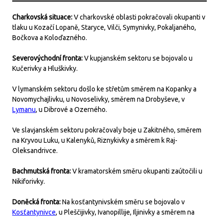
Charkovská situace:
V charkovské oblasti pokračovali okupanti v
tlaku u Kozačí Lopaně, Staryce, Vilči, Symynivky, Pokaljaného,
Bočkova a Koloďazného.
Severovýchodní fronta:
V kupjanském sektoru se bojovalo u
Kučerivky a Hluškivky.
V lymanském sektoru došlo ke střetům směrem na Kopanky a
Novomychajlivku, u Novoselivky, směrem na Drobyševe, v
Lymanu
, u Dibrové a Ozerného.
Ve slavjanském sektoru pokračovaly boje u Zakitného, směrem
na Kryvou Luku, u Kalenyků, Riznykivky a směrem k Raj-
Oleksandrivce.
Bachmutská fronta:
V kramatorském směru okupanti zaútočili u
Nikiforivky.
Doněcká fronta:
Na kosťantynivském směru se bojovalo v
Kosťantynivce
, u Pleščijivky, Ivanopillije, Iljinivky a směrem na