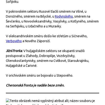
Sofijivku.
V pokrovském sektoru Rusové tlačili směrem na Vilné, u
Dorožného, směrem na Bilycké, u
Rodynského
, směrem na
Ševčenko, u Novooleksandrivky, Vasylivky, u Kotlyného, směrem
na Serhijivku, u Udačného a u Muravky.
V oleksandrivském směru došlo ke střetům u Sičnevého,
Verbového
a Nového Záporoží.
Jižní fronta:
V huljajpilském sektoru se okupanti snažili
postupovat u Zlahody, Dobropilije, Vozdvyživky,
Olenokosťantynivky, směrem na Cvitkové, Staroukrajinku,
Huljajpilské a Čarivné.
V orichivském směru se bojovalo u Stepového.
Chersonská fronta je nadále beze změn.