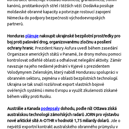
kanónů, protitankových střel i těžších věží. Dodávka posiluje
moldavské obranné kapacity a potvrzuje rostoucí zapojení
Německa do podpory bezpečnosti východoevropských
partnerů.
Honduras
plánuje
nakoupit ukrajinské bezpilotní prostředky pro
boj proti pašování drog, organizovanému zločinu a posílení
ochrany hranic
. Prezident Nasry Asfura uvedl během zasedání
Organizace amerických států v Panamě, že drony mohou pomoci
kontrolovat odlehlé oblasti a odhalovat nelegální aktivity. Záměr
navazuje na jeho nedávné jednání v Kyjevě s prezidentem
Volodymyrem Zelenským, který nabídl Hondurasu spolupráci v
obranném sektoru, zejména v oblasti bezpilotních technologií.
Ukrajina se tak snaží rozšiřovat export vlastních bojově
ověřených systémů i mimo Evropu a využít zkušenosti získané
během války proti Rusku.
Austrálie a Kanada
podepsaly
dohodu, podle níž Ottawa získá
australskou technologii zámořských radarů JORN pro výstavbu
nové arktické sítě A-OTHR v hodnotě 1,75 miliardy dolarů
. Jde o
největší exportní kontrakt australského obranného průmyslu v