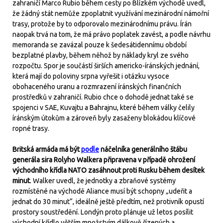
zahraničí Marco Rubio během cesty po Blízkém východě uvedl,
že žádný stát nemůže zpoplatnit využívání mezinárodní námořní
trasy, protože by to odporovalo mezinárodnímu právu. Írán
naopak trvá na tom, že má právo poplatek zavést, a podle návrhu
memoranda se zavázal pouze k šedesátidennímu období
bezplatné plavby, během něhož by náklady kryl ze svého
rozpočtu. Spor je součástí širších americko-íránských jednání,
která mají do poloviny srpna vyřešit i otázku vysoce
obohaceného uranu a rozmrazení íránských finančních
prostředků v zahraničí. Rubio chce o dohodě jednat také se
spojenci v SAE, Kuvajtu a Bahrajnu, které během války čelily
íránským útokům a zároveň byly zasaženy blokádou klíčové
ropné trasy.
Britská armáda má být
podle
náčelníka generálního štábu
generála sira Rolyho Walkera připravena v případě ohrožení
východního křídla NATO zasáhnout proti Rusku během desítek
minut
. Walker uvedl, že jednotky a zbraňové systémy
rozmístěné na východě Aliance musí být schopny „udeřit a
jednat do 30 minut“, ideálně ještě předtím, než protivník opustí
prostory soustředění. Londýn proto plánuje už letos posílit
východní křídlo větším množstvím dálkově řízených a