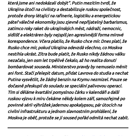
která jsme ani nedokázali dobýt“. Putin mezitím tvrdí, že
Ukrajina útočí na civilisty a destabilizuje ruskou společnost,
protože drony létající na rafinerie, logistiku a energetickou
páteř válečné ekonomiky jsou zjevně nepřijatelný barbarismus,
zatímco roky raket do ukrajinských měst, nádraží, nemocnic,
sídlišť a elektráren byly nejspíš jen agresivnější forma mírové
korespondence. Včera platilo, že Rusko chce mír. Dnes platí, že
Rusko chce mír, pokud Ukrajina odevzdá všechno, co Moskva
nestihla ukrást. Zítra bude platit, že Rusko nikdy žádnou válku
nezačalo, jen osm let trpělivě čekalo, až ho realita donutí
bombardovat souseda. Ministerstvo pravdy by nemuselo měnit
ani font. Stačí přelepit datum, přidat Lavrova do studia a nechat
Putina vysvětlit, že žádný benzín na Krymu nezmizel. Pouze se
dočasně přeskupil do souladu se speciální palivovou operací.
Tím si děláme kvartální pomyslnou čárku v kalendáři a další
ruskou výzvu k míru čekáme někdy kolem září, samozřejmě po
povinné sérii výhrůžek jadernou apokalypsou, pár útocích na
civilní infrastrukturu a jednom slavnostním prohlášení, že
Moskva je oběť, protože se jí soused pořád odmítá nechat zabít.