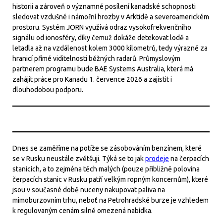
historii a zároveň o významné posílení kanadské schopnosti
sledovat vzdušné i námořní hrozby v Arktidě a severoamerickém
prostoru. Systém JORN využívá odraz vysokofrekvenčního
signálu od ionosféry, díky čemuž dokáže detekovat lodě a
letadla až na vzdálenost kolem 3000 kilometrů, tedy výrazně za
hranicí přímé viditelnosti běžných radarů. Průmyslovým
partnerem programu bude BAE Systems Australia, která má
zahájit práce pro Kanadu 1. července 2026 a zajistit i
dlouhodobou podporu.
Dnes se zaměříme na potíže se zásobováním benzínem, které
se v Rusku neustále zvětšuji. Týká se to jak
prodeje
na čerpacích
stanicích, a to zejména těch malých (pouze přibližně polovina
čerpacích stanic v Rusku patří velkým ropným koncernům), které
jsou v současné době nuceny nakupovat paliva na
mimoburzovním trhu, neboť na Petrohradské burze je vzhledem
k regulovaným cenám silně omezená nabídka.