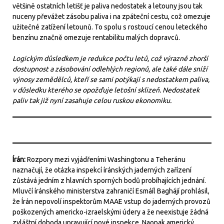
většině ostatních letišť je paliva nedostatek a letouny jsou tak
nuceny převážet zásobu paliva i na zpáteční cestu, což omezuje
užitečné zatížení letounů. To spolu s rostoucí cenou leteckého
benzínu značně omezuje rentabilitu malých dopravců.
Logickým důsledkem je redukce počtu letů, což výrazně zhorší
dostupnost a zásobování odlehlých regionů, ale také dále sníží
výnosy zemědělců, kteří se sami potýkají s nedostatkem paliva,
v důsledku kterého se opožďuje letošní sklizeň. Nedostatek
paliv tak již nyní zasahuje celou ruskou ekonomiku.
Írán:
Rozpory mezi vyjádřeními Washingtonu a Teheránu
naznačují, že otázka inspekcí íránských jaderných zařízení
zůstává jedním z hlavních sporných bodů probíhajících jednání.
Mluvčí íránského ministerstva zahraničí Esmáíl Baghájí prohlásil,
že Írán nepovolí inspektorům MAAE vstup do jaderných provozů
poškozených americko-izraelskými údery a že neexistuje žádná
zvláštní dohoda upravující nové inspekce. Naopak americký