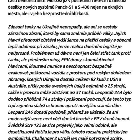
části demonstrantů. Moskva již v posledních letech rozmístila
desítky nových systémů Pancir-S1 a S-400 nejen na okrajích
města, ale i v jeho bezprostřední blízkosti.
Západní tanky na Ukrajině nepropadly, ale ani se nestaly
zázračnou zbraní, která by sama změnila průběh války. Jejich
hlavní předností zůstává vyšší šance na přežití osádky a obecně
lepší odolnost při zásahu, jenže realita dnešního bojiště je
neúprosná. Problémem už dávno není jen čelní střet tank proti
tanku, ale především miny, FPV drony s kumulativními
hlavicemi, klouzavá munice a neschopnost bezpečně
evakuovat poškozená vozidla z prostoru pod ruským dohledem.
Abramsy, kterých Ukrajina dostala celkem 82 kusů z USA a
Austrálie, přišly podle uvedených údajů nejméně o 25 strojů,
takže v provozu může zůstávat asi 57 tanků. Leopardů 2A4 bylo
dodáno přibližně 74 a ztráty i poškození potvrzují, že tento typ
trpí zejména slabší ochranou oproti novějším standardům.
Leopard 2A6 dopadl podobně, přičemž se ukázalo, že ani
modernější verze není vůči dnešní hrozbě z FPV dronů imunní.
Švédské Strv 122 se sice projevily jako velmi odolné, ale
desetikusová flotila je pro válku tohoto rozsahu prakticky jen
symbolická. Challenger 2 utrpěl jen malé potvrzené ztráty,