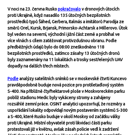
V noci na 23. června Rusko
pokračovalo
v dronových útocích
proti Ukrajině, když nasadilo 135 útočných bezpilotních
prostředků typů Šáhed, Gerbera, Italmás a imitátorů Parodija ze
směrů Orel, Kursk, Brjansk, Primorsko-Achtarsk a Millerovo. Útok
byl veden na severní, východní i jižní část země a probíhal ve
více vlnách s cílem zatěžovat protivzdušnou obranu. Podle
předběžných údajů bylo do 08:00 zneškodněno 118
bezpilotních prostředků, zatímco zásahy 13 útočných dronů
byly zaznamenány na 11 lokalitách a trosky sestřelených UAV
dopadly na dalších třech místech.
Podle
analýzy satelitních snímků se v moskevské čtvrti Kuncevo
pravděpodobně buduje nová pozice pro protiletadlový systém
S-400. Na přibližně čtyřhektarové ploše v Moskvoreckém parku
poblíž stadionu Medic byly vykáceny stromy a zahájeny
rozsáhlé zemní práce. OSINT analytici upozorňují, že rozměry a
uspořádání lokality odpovídají novým postavením systémů S-300
a S-400, které Rusko buduje v okolí Moskvy od začátku války
proti Ukrajině. Místní obyvatelé proti likvidaci části parku
protestovali již v květnu, avšak zásah policie vedl k zadržení