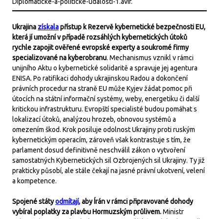
Ukrajina
získala
přístup k Rezervě kybernetické bezpečnosti EU,
která jí umožní v případě rozsáhlých kybernetických útoků
rychle zapojit ověřené evropské experty a soukromé firmy
specializované na kyberobranu
. Mechanismus vznikl v rámci
unijního Aktu o kybernetické solidaritě a spravuje jej agentura
ENISA. Po ratifikaci dohody ukrajinskou Radou a dokončení
právních procedur na straně EU může Kyjev žádat pomoc při
útocích na státní informační systémy, weby, energetiku či další
kritickou infrastrukturu. Evropští specialisté budou pomáhat s
lokalizací útoků, analýzou hrozeb, obnovou systémů a
omezením škod. Krok posiluje odolnost Ukrajiny proti ruským
kybernetickým operacím, zároveň však kontrastuje s tím, že
parlament dosud definitivně neschválil zákon o vytvoření
samostatných Kybernetických sil Ozbrojených sil Ukrajiny. Ty již
prakticky působí, ale stále čekají na jasné právní ukotvení, velení
a kompetence.
Spojené státy
odmítají
, aby Írán v rámci připravované dohody
vybíral poplatky za plavbu Hormuzským průlivem.
Ministr