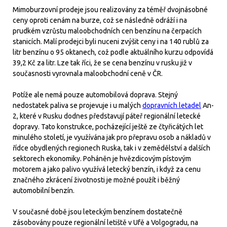
Mimoburzovní prodeje jsou realizovány za téměř dvojnásobné
ceny oproti cenám na burze, což se následně odráží i na
prudkém vzrůstu maloobchodních cen benzínu na čerpacích
stanicích. Malí prodejci byli nuceni zvýšit ceny i na 140 rublů za
litr benzínu o 95 oktanech, což podle aktuálního kurzu odpovídá
39,2 Kč za litr. Lze tak říci, že se cena benzínu v rusku již v
současnosti vyrovnala maloobchodní ceně v ČR.
Potíže ale nemá pouze automobilová doprava. Stejný
nedostatek paliva se projevuje i u malých
dopravních letadel
An-
2, které v Rusku dodnes představují páteř regionální letecké
dopravy. Tato konstrukce, pocházející ještě ze čtyřicátých let
minulého století, je využívána jak pro přepravu osob a nákladů v
řídce obydlených regionech Ruska, tak i v zemědělství a dalších
sektorech ekonomiky. Poháněn je hvězdicovým pístovým
motorem a jako palivo využívá letecký benzín, i když za cenu
značného zkrácení životnosti je možné použít i běžný
automobilní benzín.
V současné době jsou leteckým benzínem dostatečně
zásobovány pouze regionální letiště v Ufě a Volgogradu, na