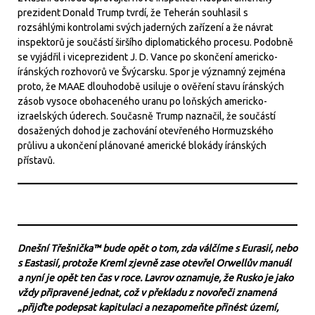
prezident Donald Trump tvrdí, že Teherán souhlasil s
rozsáhlými kontrolami svých jaderných zařízení a že návrat
inspektorů je součástí širšího diplomatického procesu. Podobně
se vyjádřil i viceprezident J. D. Vance po skončení americko-
íránských rozhovorů ve Švýcarsku. Spor je významný zejména
proto, že MAAE dlouhodobě usiluje o ověření stavu íránských
zásob vysoce obohaceného uranu po loňských americko-
izraelských úderech. Současně Trump naznačil, že součástí
dosažených dohod je zachování otevřeného Hormuzského
průlivu a ukončení plánované americké blokády íránských
přístavů.
Dnešní Třešnička™ bude opět o tom, zda válčíme s Eurasií, nebo
s Eastasií, protože Kreml zjevně zase otevřel Orwellův manuál
a nyní je opět ten čas v roce. Lavrov oznamuje, že Rusko je jako
vždy připravené jednat, což v překladu z novořeči znamená
„přijďte podepsat kapitulaci a nezapomeňte přinést území,