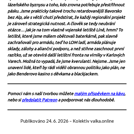
lázeňského byznysu a toho, kdo zrovna potřebuje přestřihnout
pásku. Jsme prakticky takové trochu retardovanější Bavorsko
bez Alp, ale s větší chutí předstírat, že každý regionální projekt
je zároveň strategická nutnost. A člověk se tedy neubrání
otázce… jak je na tom vlastně vojenské letiště Líně, hmm? To
letiště, které jsme málem obětovali baterkárně, pak slavně
zachraňovali pro armádu, teď ho LOM ladí, armáda plánuje
sklady, zálohy a alianční podporu, a než stihne zaschnout první
razítko, už se otevírá další letištní fronta na vírníky v Karlových
Varech. Možná to vypadá, že jsme kverulanti. Nejsme. Jsme jen
unavení lidé, kteří by rádi viděli obrannou politiku jako plán, ne
jako Benderovo kasino s děvkama a blackjackem.
Pomoci nám s naší tvorbou můžete
malým příspěvkem na kávu
,
nebo si
předplatit Patreon
a podporovat nás dlouhodobě.
Publikováno
24. 6. 2026
–
Kolektiv valka.online