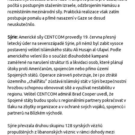
počítá s postupným stažením Izraele, odzbrojením Hamásu a
rozmístěním mezinárodní síly. Praktická realizace však zatím
postupuje pomalu a přímé nasazení v Gaze se dosud
neuskutečnilo.
Sýrie:
Americké síly CENTCOM provedly 19. června přesný
letecký úder na severozápadě Sýrie, při němž byl zabit vysoce
postavený velitel Islámského státu Ali Husajn al-Ulajwí. Podle
amerického velení šlo o součást dlouhodobé kampaně
zaměřené na narušení struktur IS a likvidaci osob, které plánují
útoky proti Američanům, spojencům nebo přímo území
Spojených států. Operace zároveň potvrzuje, že i po ztrátě
územního „chalífátu“ zůstává Islámský stát v Sýrii bezpečnostní
hrozbou schopnou obnovovat sítě a využívat nestabilitu v
regionu. Velitel CENTCOM admirál Brad Cooper uvedl, že
Spojené státy budou spolu s regionálními partnery pokračovat v
tlaku na zbytky organizace a v ochraně svých vojáků, spojenců i
partnerů na Blízkém východě.
Sýrie převzala druhou skupinu 128 syrských vězňů
propuštěných z libanonských věznic v rámci dohody mezi