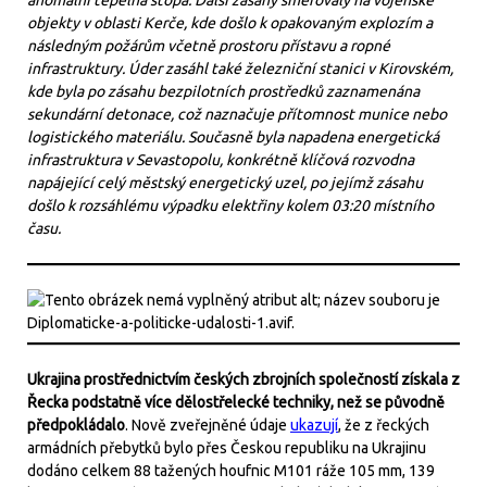
anomální tepelná stopa. Další zásahy směřovaly na vojenské
objekty v oblasti Kerče, kde došlo k opakovaným explozím a
následným požárům včetně prostoru přístavu a ropné
infrastruktury. Úder zasáhl také železniční stanici v Kirovském,
kde byla po zásahu bezpilotních prostředků zaznamenána
sekundární detonace, což naznačuje přítomnost munice nebo
logistického materiálu. Současně byla napadena energetická
infrastruktura v Sevastopolu, konkrétně klíčová rozvodna
napájející celý městský energetický uzel, po jejímž zásahu
došlo k rozsáhlému výpadku elektřiny kolem 03:20 místního
času.
Ukrajina prostřednictvím českých zbrojních společností získala z
Řecka podstatně více dělostřelecké techniky, než se původně
předpokládalo
. Nově zveřejněné údaje
ukazují
, že z řeckých
armádních přebytků bylo přes Českou republiku na Ukrajinu
dodáno celkem 88 tažených houfnic M101 ráže 105 mm, 139