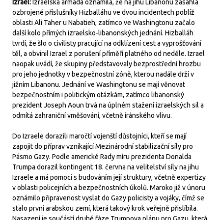
Izrael:
Izraelská armáda oznámila, že na jihu Libanonu zasáhla
ozbrojené příslušníky Hizballáhu ve dvou incidentech poblíž
oblasti Ali Taher u Nabatieh, zatímco ve Washingtonu začalo
další kolo přímých izraelsko-libanonských jednání. Hizballáh
tvrdí, že šlo o civilisty pracující na odklízení cest a vyprošťování
těl, a obvinil Izrael z porušení příměří platného od neděle. Izrael
naopak uvádí, že skupiny představovaly bezprostřední hrozbu
pro jeho jednotky v bezpečnostní zóně, kterou nadále drží v
jižním Libanonu. Jednání ve Washingtonu se mají věnovat
bezpečnostním i politickým otázkám, zatímco libanonský
prezident Joseph Aoun trvá na úplném stažení izraelských sil a
odmítá zahraniční vměšování, včetně íránského vlivu.
Do Izraele dorazili maročtí vojenští důstojníci, kteří se mají
zapojit do příprav vznikající Mezinárodní stabilizační síly pro
Pásmo Gazy. Podle americké Rady míru prezidenta Donalda
Trumpa dorazil kontingent 18. června na velitelství síly na jihu
Izraele a má pomoci s budováním její struktury, včetně expertizy
v oblasti policejních a bezpečnostních úkolů. Maroko již v únoru
oznámilo připravenost vyslat do Gazy policisty a vojáky, čímž se
stalo první arabskou zemí, která takový krok veřejně přislíbila.
Nasazení je součástí druhé fáze Trumpova plánu pro Gazu, která