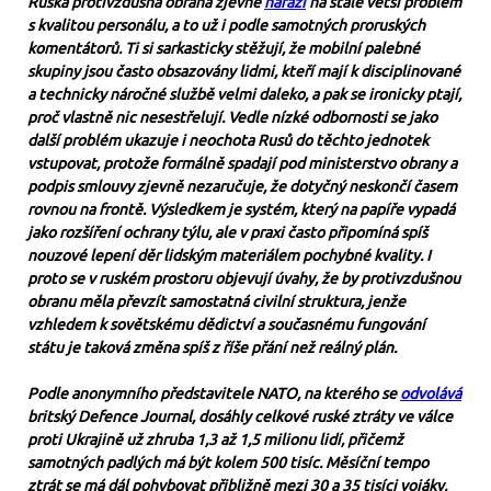
Ruská protivzdušná obrana zjevně
naráží
na stále větší problém
s kvalitou personálu, a to už i podle samotných proruských
komentátorů. Ti si sarkasticky stěžují, že mobilní palebné
skupiny jsou často obsazovány lidmi, kteří mají k disciplinované
a technicky náročné službě velmi daleko, a pak se ironicky ptají,
proč vlastně nic nesestřelují. Vedle nízké odbornosti se jako
další problém ukazuje i neochota Rusů do těchto jednotek
vstupovat, protože formálně spadají pod ministerstvo obrany a
podpis smlouvy zjevně nezaručuje, že dotyčný neskončí časem
rovnou na frontě. Výsledkem je systém, který na papíře vypadá
jako rozšíření ochrany týlu, ale v praxi často připomíná spíš
nouzové lepení děr lidským materiálem pochybné kvality. I
proto se v ruském prostoru objevují úvahy, že by protivzdušnou
obranu měla převzít samostatná civilní struktura, jenže
vzhledem k sovětskému dědictví a současnému fungování
státu je taková změna spíš z říše přání než reálný plán.
Podle anonymního představitele NATO, na kterého se
odvolává
britský Defence Journal, dosáhly celkové ruské ztráty ve válce
proti Ukrajině už zhruba 1,3 až 1,5 milionu lidí, přičemž
samotných padlých má být kolem 500 tisíc. Měsíční tempo
ztrát se má dál pohybovat přibližně mezi 30 a 35 tisíci vojáky,