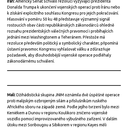
Írán:
Americký Senát schválil rezoluci vyzývající prezidenta
Donalda Trumpa k ukončení vojenských operací proti Íránu nebo
k získání explicitního souhlasu Kongresu pro jejich pokračování.
Hlasování v poměru 50 ku 48 představuje významný signál
rostoucích obav části republikánských zákonodárců ohledně
rozsahu prezidentských válečných pravomocí i probíhajících
jednání mezi Washingtonem a Teheránem. Přestože má
rezoluce především politický a symbolický charakter, připomíná
ústavní pravomoc Kongresu vyhlašovat válku a zdůrazňuje
požadavek, aby dlouhodobější vojenské operace podléhaly
zákonodárnému schválení.
Mali:
Džihádistická skupina JNIM oznámila dvě úspěšné operace
proti malijským ozbrojeným silám a příslušníkům ruského
Afrického sboru na západě země. Podle jejího tvrzení bylo mezi
Keniékem a Dunou v regionu Koulikoro zničeno vojenské
vozidlo pomocí improvizovaného výbušného zařízení. V dalším
útoku mezi Soribougou a Sibikorem v regionu Kayes měli