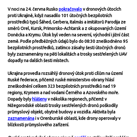
V noci na 24. června Rusko
pokračovalo
v dronových útocích
proti Ukrajině, když nasadilo 101 útočných bezpilotních
prostředků typů Šáhed, Gerbera, Italmás a imitátorů Parodija ze
směrů Orel, Kursk, Primorsko-Achtarsk a z okupovaných území
Doněcka a Krymu. Útok byl veden na severní, východní i jižní část
země. Podle předběžných údajů bylo do 08:30 zneškodněno 95
bezpilotních prostředků, zatímco zásahy šesti útočných dronů
byly zaznamenány na pěti lokalitách a trosky sestřelených UAV
dopadly na dalších šesti místech.
Ukrajina provedla rozsáhlý dronový útok proti cílům na území
Ruské federace, přičemž ruské ministerstvo obrany hlásí
zneškodnění celkem 323 bezpilotních prostředků nad 19
regiony, Krymem a nad vodami Černého a Azovského moře.
Dopady byly
hlášeny
v několika regionech, přičemž v
Nižegorodské oblasti trosky sestřelených dronů poškodily
průmyslový objekt, obytné budovy a vozidla. Aktivita byla
zaznamenána
i v Orenburské oblasti, kde drony operovaly v
blízkosti průmyslového zařízení.