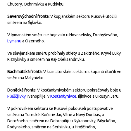
Chutory, Ochrimivku a Kutkivku.
Severovýchodní fronta:
V kupjanském sektoru Rusové útočili
směrem na Šijkivku.
V lymanském směru se bojovalo u Novoselivky, Drobyševého,
Lymanu
a Ozerného.
Ve slavjanském směru probíhaly střety u Zakitného, Kryvé Luky,
Riznykivky a směrem na Raj-Oleksandrivku.
Bachmutská fronta:
V kramatorském sektoru okupanti útočili ve
směru na Malynivku.
Doněcká fronta:
V kosťantynivském sektoru pokračovaly boje u
Pleščijivky
, Ivanopilije, v
Kosťantynivce
, Iljinivce a u Rusyn Jaru.
V pokrovském sektoru se Rusové pokoušeli postupovat ve
směru na Torecké, Kučeriv Jar, Vilné a Nový Donbas, u
Dorožného, směrem na Dobropiliji, u Nykanorivky, Bilyckého,
Rodynského, směrem na Serhijivku, u Hryščiného,