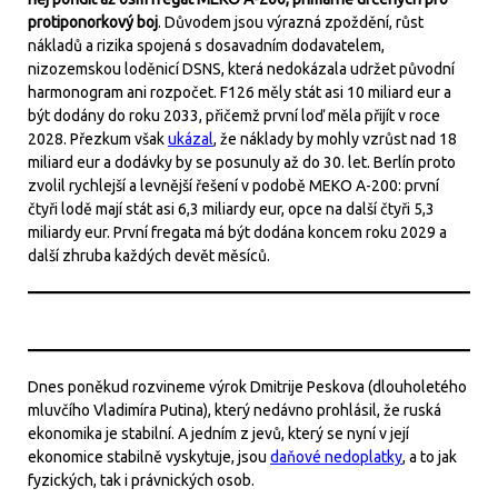
protiponorkový boj
. Důvodem jsou výrazná zpoždění, růst
nákladů a rizika spojená s dosavadním dodavatelem,
nizozemskou loděnicí DSNS, která nedokázala udržet původní
harmonogram ani rozpočet. F126 měly stát asi 10 miliard eur a
být dodány do roku 2033, přičemž první loď měla přijít v roce
2028. Přezkum však
ukázal
, že náklady by mohly vzrůst nad 18
miliard eur a dodávky by se posunuly až do 30. let. Berlín proto
zvolil rychlejší a levnější řešení v podobě MEKO A-200: první
čtyři lodě mají stát asi 6,3 miliardy eur, opce na další čtyři 5,3
miliardy eur. První fregata má být dodána koncem roku 2029 a
další zhruba každých devět měsíců.
Dnes poněkud rozvineme výrok Dmitrije Peskova (dlouholetého
mluvčího Vladimíra Putina), který nedávno prohlásil, že ruská
ekonomika je stabilní. A jedním z jevů, který se nyní v její
ekonomice stabilně vyskytuje, jsou
daňové nedoplatky
, a to jak
fyzických, tak i právnických osob.