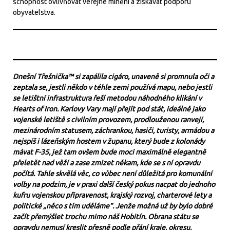
schopnost ovlivňovat veřejné mínění a získávat podporu
obyvatelstva.
Dnešní Třešnička™ si zapálila cigáro, unaveně si promnula oči a
zeptala se, jestli někdo v téhle zemi používá mapu, nebo jestli
se letištní infrastruktura řeší metodou náhodného klikání v
Hearts of Iron. Karlovy Vary mají přejít pod stát, ideálně jako
vojenské letiště s civilním provozem, prodlouženou ranvejí,
mezinárodním statusem, záchrankou, hasiči, turisty, armádou a
nejspíš i lázeňským hostem v županu, který bude z kolonády
mávat F-35, jež tam ovšem bude moci maximálně elegantně
přeletět nad věží a zase zmizet někam, kde se s ní opravdu
počítá. Tahle skvělá věc, co vůbec není důležitá pro komunální
volby na podzim, je v praxi další český pokus nacpat do jednoho
kufru vojenskou připravenost, krajský rozvoj, charterové lety a
politické „něco s tím uděláme“. Jenže možná už by bylo dobré
začít přemýšlet trochu mimo náš Hobitín. Obrana státu se
opravdu nemusí kreslit přesně podle přání kraje, okresu,