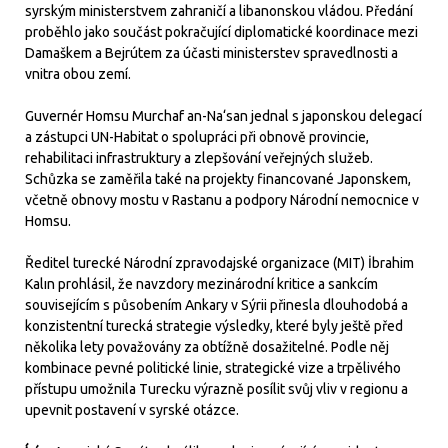
syrským ministerstvem zahraničí a libanonskou vládou. Předání
proběhlo jako součást pokračující diplomatické koordinace mezi
Damaškem a Bejrútem za účasti ministerstev spravedlnosti a
vnitra obou zemí.
Guvernér Homsu Murchaf an-Na‘san jednal s japonskou delegací
a zástupci UN-Habitat o spolupráci při obnově provincie,
rehabilitaci infrastruktury a zlepšování veřejných služeb.
Schůzka se zaměřila také na projekty financované Japonskem,
včetně obnovy mostu v Rastanu a podpory Národní nemocnice v
Homsu.
Ředitel turecké Národní zpravodajské organizace (MIT) İbrahim
Kalın prohlásil, že navzdory mezinárodní kritice a sankcím
souvisejícím s působením Ankary v Sýrii přinesla dlouhodobá a
konzistentní turecká strategie výsledky, které byly ještě před
několika lety považovány za obtížně dosažitelné. Podle něj
kombinace pevné politické linie, strategické vize a trpělivého
přístupu umožnila Turecku výrazně posílit svůj vliv v regionu a
upevnit postavení v syrské otázce.