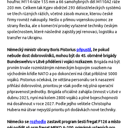
houfnic M114 ráže 155 mm a 66 samohybných děl M110A2 ráže
203 mm. Celkem tak Kyjev obdržel 293 dělostřeleckých systémů
ve třech různých rážích, včetně zásob munice, kterou české
firmy rovněž nakoupily. Nešlo o přímou vojenskou pomoc ze
strany Řecka, ale o komerční prodej vyřazené techniky českým
společnostem, které následně zajistily její renovaci, logistiku a
transfer na Ukrajinu.
Německý ministr obrany Boris Pistorius
připustil
, že pokud
nebude dost dobrovolníků, mohou být do 45. obrněné brigády
Bundeswehru v Litvě přiděleni i vojáci rozkazem
. Brigáda má být
prvním trvale rozmístěným německým bojovým svazkem na
východním křídle NATO a po dokončení má čítat přibližně 5000
vojáků. Pistorius očekává, že většina personálu se k nasazení
přihlásí dobrovolně, prioritou je však podle něj plná operační
připravenost jednotky. Brigáda oficiálně zahájila činnost v Litvě v
dubnu 2025, nyní má kolem 2800 vojáků a plné bojeschopnosti
má dosáhnout v roce 2027. Podle jejího velitele Christopha
Hubera má útvar nejvyšší prioritu při dodávkách nové techniky.
Německo se
rozhodlo
zastavit program šesti fregat F126 a místo
něj pořídit až osm fregat MEKO A-200, primárně určených pro