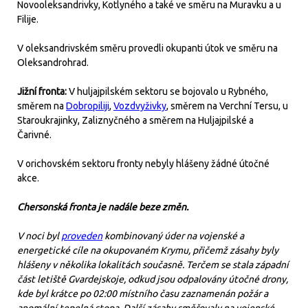
Novooleksandrivky, Kotlyného a také ve směru na Muravku a u
Filije.
V oleksandrivském směru provedli okupanti útok ve směru na
Oleksandrohrad.
Jižní fronta:
V huljajpilském sektoru se bojovalo u Rybného,
směrem na
Dobropiliji
,
Vozdvyživky
, směrem na Verchní Tersu, u
Staroukrajinky, Zaliznyčného a směrem na Huljajpilské a
Čarivné.
V orichovském sektoru fronty nebyly hlášeny žádné útočné
akce.
Chersonská fronta je nadále beze změn.
V noci byl
proveden
kombinovaný úder na vojenské a
energetické cíle na okupovaném Krymu, přičemž zásahy byly
hlášeny v několika lokalitách současně. Terčem se stala západní
část letiště Gvardejskoje, odkud jsou odpalovány útočné drony,
kde byl krátce po 02:00 místního času zaznamenán požár a