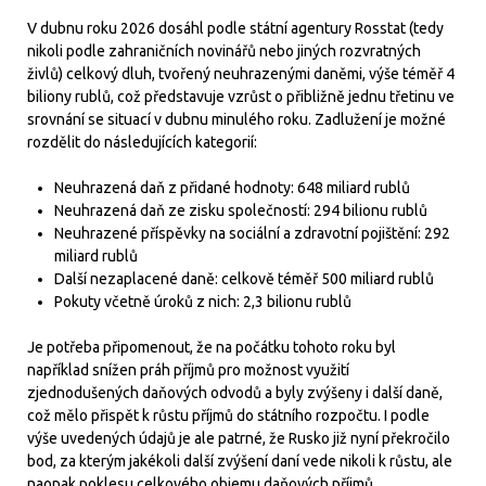
V dubnu roku 2026 dosáhl podle státní agentury Rosstat (tedy
nikoli podle zahraničních novinářů nebo jiných rozvratných
živlů) celkový dluh, tvořený neuhrazenými daněmi, výše téměř 4
biliony rublů, což představuje vzrůst o přibližně jednu třetinu ve
srovnání se situací v dubnu minulého roku. Zadlužení je možné
rozdělit do následujících kategorií:
Neuhrazená daň z přidané hodnoty: 648 miliard rublů
Neuhrazená daň ze zisku společností: 294 bilionu rublů
Neuhrazené příspěvky na sociální a zdravotní pojištění: 292
miliard rublů
Další nezaplacené daně: celkově téměř 500 miliard rublů
Pokuty včetně úroků z nich: 2,3 bilionu rublů
Je potřeba připomenout, že na počátku tohoto roku byl
například snížen práh příjmů pro možnost využití
zjednodušených daňových odvodů a byly zvýšeny i další daně,
což mělo přispět k růstu příjmů do státního rozpočtu. I podle
výše uvedených údajů je ale patrné, že Rusko již nyní překročilo
bod, za kterým jakékoli další zvýšení daní vede nikoli k růstu, ale
naopak poklesu celkového objemu daňových příjmů.