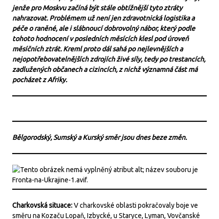
jenže pro Moskvu začíná být stále obtížnější tyto ztráty
nahrazovat. Problémem už není jen zdravotnická logistika a
péče o raněné, ale i slábnoucí dobrovolný nábor, který podle
tohoto hodnocení v posledních měsících klesl pod úroveň
měsíčních ztrát. Kreml proto dál sahá po nejlevnějších a
nejopotřebovatelnějších zdrojích živé síly, tedy po trestancích,
zadlužených občanech a cizincích, z nichž významná část má
pocházet z Afriky.
Bělgorodský, Sumský a Kurský směr jsou dnes beze změn.
Charkovská situace:
V charkovské oblasti pokračovaly boje ve
směru na Kozaču Lopaň, Izbycké, u Staryce, Lyman, Vovčanské