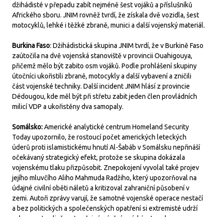
džihádisté v přepadu zabít nejméně šest vojáků a příslušníků
Afrického sboru. JNIM rovněž tvrdí, že získala dvě vozidla, šest
motocyklů, lehké i těžké zbraně, munici a další vojenský materiál.
Burkina Faso
: Džihádistická skupina JNIM tvrdí, že v Burkině Faso
zaútočila na dvě vojenská stanoviště v provincii Ouahigouya,
přičemž mělo být zabito osm vojáků. Podle prohlášení skupiny
útočníci ukořistili zbraně, motocykly a další vybavení a zničili
část vojenské techniky. Další incident JNIM hlásí z provincie
Dédougou, kde měl být při střetu zabit jeden člen provládních
milicí VDP a ukořistěny dva samopaly.
Somálsko:
Americké analytické centrum Homeland Security
Today upozornilo, že rostoucí počet amerických leteckých
úderů proti islamistickému hnutí Al-Šabáb v Somálsku nepřináší
očekávaný strategický efekt, protože se skupina dokázala
vojenskému tlaku přizpůsobit. Znepokojení vyvolal také projev
jejího mluvčího Aliho Mahmuda Radžiho, který upozorňoval na
údajné civilní oběti náletů a kritizoval zahraniční působení v
zemi. Autoři zprávy varují, že samotné vojenské operace nestačí
a bez politických a společenských opatření si extremisté udrží