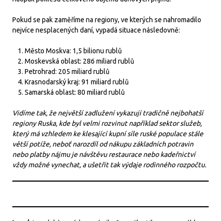
Pokud se pak zaměříme na regiony, ve kterých se nahromadilo
nejvíce nesplacených daní, vypadá situace následovně:
Město Moskva: 1,5 bilionu rublů
Moskevská oblast: 286 miliard rublů
Petrohrad: 205 miliard rublů
Krasnodarský kraj: 91 miliard rublů
Samarská oblast: 80 miliard rublů
Vidíme tak, že největší zadlužení vykazují tradičně nejbohatší
regiony Ruska, kde byl velmi rozvinut například sektor služeb,
který má vzhledem ke klesající kupní síle ruské populace stále
větší potíže, neboť narozdíl od nákupu základních potravin
nebo platby nájmu je návštěvu restaurace nebo kadeřnictví
vždy možné vynechat, a ušetřit tak výdaje rodinného rozpočtu.