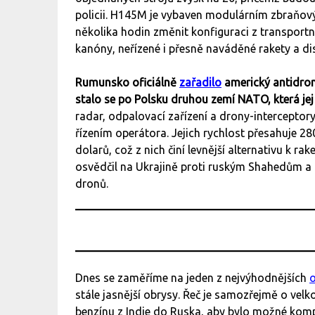
policii. H145M je vybaven modulárním zbraňo
několika hodin změnit konfiguraci z transport
kanóny, neřízené i přesně naváděné rakety a d
Rumunsko oficiálně
zařadilo
americký antidro
stalo se po Polsku druhou zemí NATO, která jej
radar, odpalovací zařízení a drony-intercepto
řízením operátora. Jejich rychlost přesahuje 
dolarů, což z nich činí levnější alternativu 
osvědčil na Ukrajině proti ruským Shahedům a
dronů.
Dnes se zaměříme na jeden z nejvýhodnějších
stále jasnější obrysy. Řeč je samozřejmě o vel
benzínu z Indie do Ruska, aby bylo možné komp