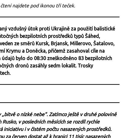
 čtení najdete pod ikonou tří teček.
ý vzdušný útok proti Ukrajině za použití balistické
točných bezpilotních prostředků typů Šáhed,
 veden ze směrů Kursk, Brjansk, Millerovo, Šatalovo,
mí Krymu a Doněcka, přičemž zasahoval cíle na
h údajů bylo do 08:30 zneškodněno 83 bezpilotních
točných dronů zasáhly sedm lokalit. Trosky
tech.
 v „bitvě o nízké nebe“. Zatímco ještě v druhé polovině
Rusko, v posledních měsících se rozdíl rychle
á iniciativu i v čistém počtu nasazených prostředků.
 za červen dostat až k hranici 11 tisíc nasazených