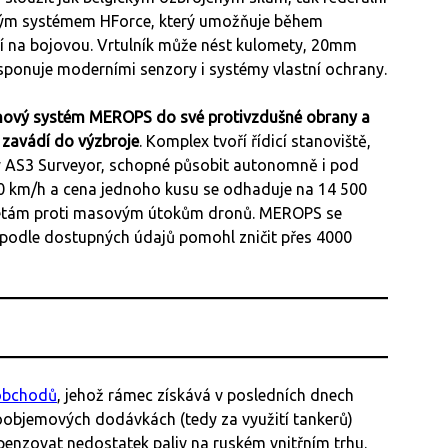
vým systémem HForce, který umožňuje během
ní na bojovou. Vrtulník může nést kulomety, 20mm
isponuje moderními senzory i systémy vlastní ochrany.
nový systém MEROPS do své protivzdušné obrany a
 zavádí do výzbroje
. Komplex tvoří řídicí stanoviště,
ry AS3 Surveyor, schopné působit autonomně i pod
280 km/h a cena jednoho kusu se odhaduje na 14 500
k raketám proti masovým útokům dronů. MEROPS se
 podle dostupných údajů pomohl zničit přes 4000
obchodů
, jehož rámec získává v posledních dnech
koobjemových dodávkách (tedy za využití tankerů)
enzovat nedostatek paliv na ruském vnitřním trhu.