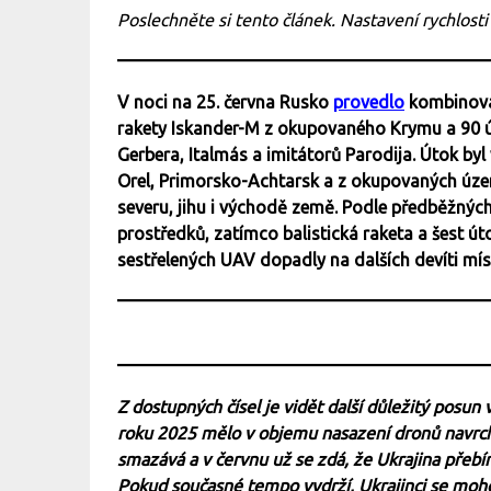
Poslechněte si tento článek. Nastavení rychlosti
V noci na 25. června Rusko
provedlo
kombinovan
rakety Iskander-M z okupovaného Krymu a 90 ú
Gerbera, Italmás a imitátorů Parodija. Útok byl
Orel, Primorsko-Achtarsk a z okupovaných úze
severu, jihu i východě země. Podle předběžnýc
prostředků, zatímco balistická raketa a šest ú
sestřelených UAV dopadly na dalších devíti mís
Z dostupných čísel je vidět další důležitý posun
roku 2025 mělo v objemu nasazení dronů navrch 
smazává a v červnu už se zdá, že Ukrajina přebír
Pokud současné tempo vydrží, Ukrajinci se mohou