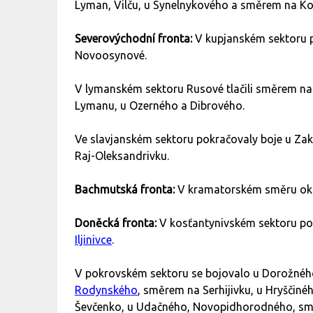
Lyman, Vilču, u Synelnykového a směrem na Ko
Severovýchodní fronta:
V kupjanském sektoru 
Novoosynové.
V lymanském sektoru Rusové tlačili směrem na 
Lymanu, u Ozerného a Dibrového.
Ve slavjanském sektoru pokračovaly boje u Zak
Raj-Oleksandrivku.
Bachmutská fronta:
V kramatorském směru okup
Doněcká fronta:
V kosťantynivském sektoru pok
Iljinivce
.
V pokrovském sektoru se bojovalo u Dorožného
Rodynského
, směrem na Serhijivku, u Hryščin
Ševčenko, u Udačného, Novopidhorodného, směr