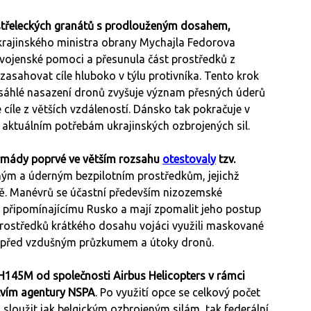
ostřeleckých granátů s prodlouženým dosahem,
ukrajinského ministra obrany Mychajla Fedorova
vojenské pomoci a přesunula část prostředků z
zasahovat cíle hluboko v týlu protivníka. Tento krok
zsáhlé nasazení dronů zvyšuje význam přesných úderů
vé cíle z větších vzdáleností. Dánsko tak pokračuje v
aktuálním potřebám ukrajinských ozbrojených sil.
rmády poprvé ve větším rozsahu
otestovaly
tzv.
ým a úderným bezpilotním prostředkům, jejichž
ině. Manévrů se účastní především nizozemské
vi připomínajícímu Rusko a mají zpomalit jeho postup
 prostředků krátkého dosahu vojáci využili maskované
lu před vzdušným průzkumem a útoky dronů.
k H145M od společnosti Airbus Helicopters v rámci
tvím agentury NSPA
. Po využití opce se celkový počet
 sloužit jak belgickým ozbrojeným silám, tak federální