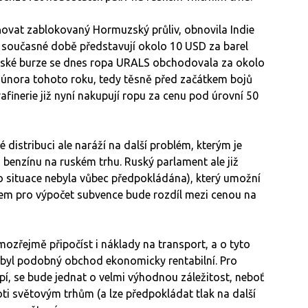
ňovat zablokovaný Hormuzský průliv, obnovila Indie
v současné době představují okolo 10 USD za barel
vské burze se dnes ropa URALS obchodovala za okolo
 února tohoto roku, tedy těsně před začátkem bojů
finerie již nyní nakupují ropu za cenu pod úrovní 50
é distribuci ale naráží na další problém, kterým je
benzínu na ruském trhu. Ruský parlament ale již
o situace nebyla vůbec předpokládána), který umožní
em pro výpočet subvence bude rozdíl mezi cenou na
ozřejmě připočíst i náklady na transport, a o tyto
 byl podobný obchod ekonomicky rentabilní. Pro
upí, se bude jednat o velmi výhodnou záležitost, neboť
ti světovým trhům (a lze předpokládat tlak na další