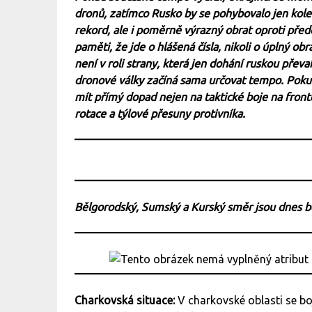
dronů, zatímco Rusko by se pohybovalo jen kolem
rekord, ale i poměrně výrazný obrat oproti př
paměti, že jde o hlášená čísla, nikoli o úplný obr
není v roli strany, která jen dohání ruskou pře
dronové války začíná sama určovat tempo. Pokud 
mít přímý dopad nejen na taktické boje na frontě
rotace a týlové přesuny protivníka.
Bělgorodský, Sumský a Kurský směr jsou dnes 
Charkovská situace:
V charkovské oblasti se bo