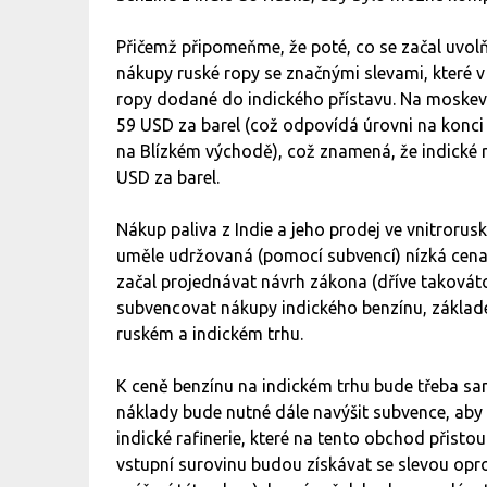
Přičemž připomeňme, že poté, co se začal uvol
nákupy ruské ropy se značnými slevami, které 
ropy dodané do indického přístavu. Na moske
59 USD za barel (což odpovídá úrovni na konci
na Blízkém východě), což znamená, že indické ra
USD za barel.
Nákup paliva z Indie a jeho prodej ve vnitrorusk
uměle udržovaná (pomocí subvencí) nízká cena 
začal projednávat návrh zákona (dříve takovát
subvencovat nákupy indického benzínu, základ
ruském a indickém trhu.
K ceně benzínu na indickém trhu bude třeba sam
náklady bude nutné dále navýšit subvence, aby
indické rafinerie, které na tento obchod přisto
vstupní surovinu budou získávat se slevou opro