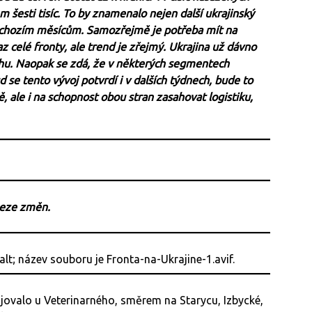
 šesti tisíc. To by znamenalo nejen další ukrajinský
edchozím měsícům. Samozřejmě je potřeba mít na
az celé fronty, ale trend je zřejmý. Ukrajina už dávno
vahu. Naopak se zdá, že v některých segmentech
se tento vývoj potvrdí i v dalších týdnech, bude to
, ale i na schopnost obou stran zasahovat logistiku,
beze změn.
jovalo u Veterinarného, směrem na Starycu, Izbycké,