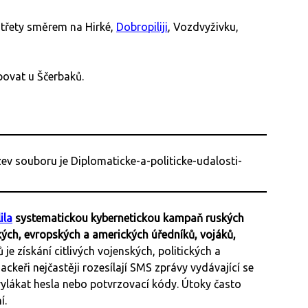
střety směrem na Hirké,
Dobropiliji
, Vozdvyživku,
povat u Ščerbaků.
ila
systematickou kybernetickou kampaň ruských
kých, evropských a amerických úředníků, vojáků,
ů je získání citlivých vojenských, politických a
ckeři nejčastěji rozesílají SMS zprávy vydávající se
vylákat hesla nebo potvrzovací kódy. Útoky často
í.