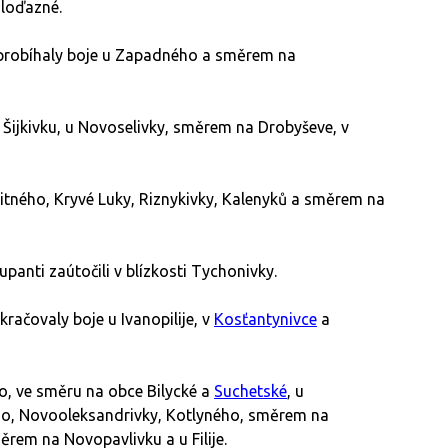
loďazné.
probíhaly boje u Zapadného a směrem na
Šijkivku, u Novoselivky, směrem na Drobyševe, v
itného, Kryvé Luky, Riznykivky, Kalenyků a směrem na
anti zaútočili v blízkosti Tychonivky.
račovaly boje u Ivanopilije, v
Kosťantynivce
a
, ve směru na obce Bilycké a
Suchetské
, u
ého, Novooleksandrivky, Kotlyného, směrem na
em na Novopavlivku a u Filije.