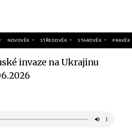
NOVOVĚK
STŘEDOVĚK
STAROVĚK
PRAVĚK
uské invaze na Ukrajinu
06.2026