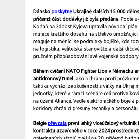
Dánsko
poskytne
Ukrajině dalších 15 000 děl
přičemž část dodávky již byla předána
. Podle 
Kodaň na žádost Kyjeva upravila původní plán 
munice kratšího dosahu na střelivo umožňující 
reaguje na měnící se podmínky bojiště, kde ro
na logistiku, velitelská stanoviště a další klíčo
pružném přizpůsobování své vojenské podpory 
Během cvičení NATO Fighter Lion v Německu a
antidronový tunel
jako ochranu proti průzkumn
taktika vychází ze zkušeností z války na Ukraj
jednotky, které v rámci scénáře čelí protivníko
na území Aliance. Vedle elektronického boje a
koridory chránící přesuny techniky a personá
Belgie
převzala
první lehký víceúčelový vrtulní
kontraktu uzavřeného v roce 2024 prostřednic
objednaných strojů zvýšil na 20, přičemž budou