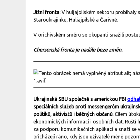
Jižní fronta:
V huljajpilském sektoru probíhaly 
Staroukrajinku, Huliajpilské a Čarivné.
V orichivském směru se okupanti snažili postu
Chersonská fronta je nadále beze změn.
Ukrajinská SBU společně s americkou FBI
odhal
speciálních služeb proti messengerům ukrajins
politiků, aktivistů i běžných občanů
. Cílem útok
ekonomických informací i osobních dat. Ruští ha
za podporu komunikačních aplikací a snaží se 
přicházejí ráno, kdy jsou uživatelé méně pozorn