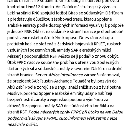
Dafok u hranic se Súdánem. Město dobyla a udržela pod svou
kontrolou téměř 24 hodin. Am Dafok má strategický význam.
Leží na silnici RN8 spojující letiště Birao se súdánským Dárfúrem
a představuje důležitou zásobovací trasu, kterou Spojené
arabské emiráty podle dostupných informací využívají k podpoře
jednotek RSF. Oblast na súdánské straně hranice je dlouhodobě
pod vlivem ruského Afrického korpusu. Dnes ráno zahájila
protiútok koalice složená z čadských bojovníků RPJET, ruských
vzdušných i pozemních sil, armády SAR a arabských milicí
Misseríja podporujících RSF. Město se jí podařilo znovu dobýt.
Útok FPRC časově souběžně probíhá s ofenzivou Společných
dárfúrských sil a súdánské armády v severním Dárfúru na druhé
straně hranice. Server
Africa Intelligence
zároveň informoval,
že prezident SAR Faustin-Archange Touadéra byl pozván do
Abú Zabí. Podle zdrojů se Bangui snaží snížit svou závislost na
Moskvě, přičemž Spojené arabské emiráty údajně nabízejí
bezpečnostní záruky a vojenskou podporu výměnou za
aktivnější zapojení armády SAR do súdánského konfliktu na
straně RSF.
Podle některých zpráv FPRC při útoku na Am Dafok
podporovala skupina PRNC, tuto informaci však zatím nelze
nezávisle ověřit.