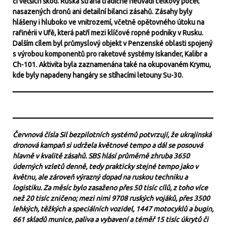
či větších škod. Ruská strana tradičně neuvádí celkový počet
nasazených dronů ani detailní bilanci zásahů. Zásahy byly
hlášeny i hluboko ve vnitrozemí, včetně opětovného útoku na
rafinérii v Ufě, která patří mezi klíčové ropné podniky v Rusku.
Dalším cílem byl průmyslový objekt v Penzenské oblasti spojený
s výrobou komponentů pro raketové systémy Iskander, Kalibr a
Ch-101. Aktivita byla zaznamenána také na okupovaném Krymu,
kde byly napadeny hangáry se stíhacími letouny Su-30.
Červnová čísla Sil bezpilotních systémů potvrzují, že ukrajinská
dronová kampaň si udržela květnové tempo a dál se posouvá
hlavně v kvalitě zásahů. SBS hlásí průměrně zhruba 3650
úderných vzletů denně, tedy prakticky stejné tempo jako v
květnu, ale zároveň výrazný dopad na ruskou techniku a
logistiku. Za měsíc bylo zasaženo přes 50 tisíc cílů, z toho více
než 20 tisíc zničeno; mezi nimi 9708 ruských vojáků, přes 3500
lehkých, těžkých a speciálních vozidel, 1447 motocyklů a bugin,
661 skladů munice, paliva a vybavení a téměř 15 tisíc úkrytů či