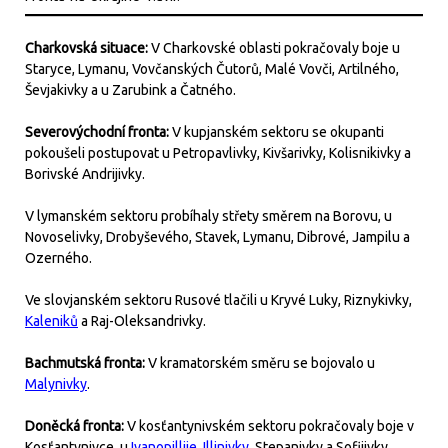
Charkovská situace:
V Charkovské oblasti pokračovaly boje u
Staryce, Lymanu, Vovčanských Čutorů, Malé Vovči, Artilného,
Ševjakivky a u Zarubink a Čatného.
Severovýchodní fronta:
V kupjanském sektoru se okupanti
pokoušeli postupovat u Petropavlivky, Kivšarivky, Kolisnikivky a
Borivské Andrijivky.
V lymanském sektoru probíhaly střety směrem na Borovu, u
Novoselivky, Drobyševého, Stavek, Lymanu, Dibrové, Jampilu a
Ozerného.
Ve slovjanském sektoru Rusové tlačili u Kryvé Luky, Riznykivky,
Kaleniků
a Raj-Oleksandrivky.
Bachmutská fronta:
V kramatorském směru se bojovalo u
Malynivky
.
Doněcká fronta:
V kosťantynivském sektoru pokračovaly boje v
Kosťantynivce, u
Ivanopillije
,
Illinivky
, Stepanivky a Sofijivky.