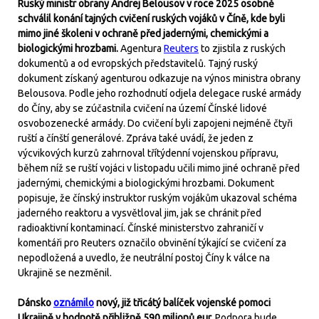
Ruský ministr obrany Andrej Belousov v roce 2025 osobně
schválil konání tajných cvičení ruských vojáků v Číně, kde byli
mimo jiné školeni v ochraně před jadernými, chemickými a
biologickými hrozbami.
Agentura
Reuters
to zjistila z ruských
dokumentů a od evropských představitelů. Tajný ruský
dokument získaný agenturou odkazuje na výnos ministra obrany
Belousova. Podle jeho rozhodnutí odjela delegace ruské armády
do Číny, aby se zúčastnila cvičení na území Čínské lidové
osvobozenecké armády. Do cvičení byli zapojeni nejméně čtyři
ruští a čínští generálové. Zpráva také uvádí, že jeden z
výcvikových kurzů zahrnoval třítýdenní vojenskou přípravu,
během níž se ruští vojáci v listopadu učili mimo jiné ochraně před
jadernými, chemickými a biologickými hrozbami. Dokument
popisuje, že čínský instruktor ruským vojákům ukazoval schéma
jaderného reaktoru a vysvětloval jim, jak se chránit před
radioaktivní kontaminací. Čínské ministerstvo zahraničí v
komentáři pro Reuters označilo obvinění týkající se cvičení za
nepodložená a uvedlo, že neutrální postoj Číny k válce na
Ukrajině se nezměnil.
Dánsko
oznámilo
nový, již třicátý balíček vojenské pomoci
Ukrajině v hodnotě přibližně 590 milionů eur.
Podpora bude