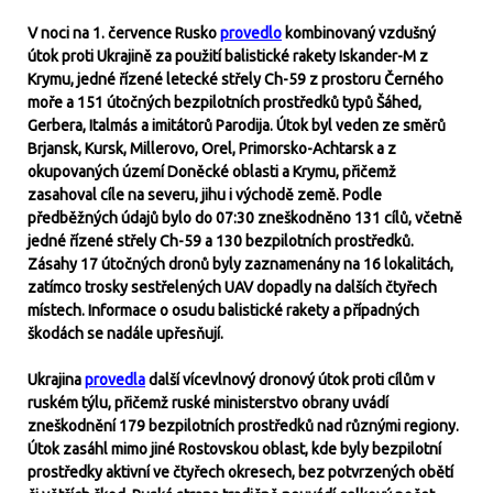
V noci na 1. července Rusko
provedlo
kombinovaný vzdušný
útok proti Ukrajině za použití balistické rakety Iskander-M z
Krymu, jedné řízené letecké střely Ch-59 z prostoru Černého
moře a 151 útočných bezpilotních prostředků typů Šáhed,
Gerbera, Italmás a imitátorů Parodija. Útok byl veden ze směrů
Brjansk, Kursk, Millerovo, Orel, Primorsko-Achtarsk a z
okupovaných území Doněcké oblasti a Krymu, přičemž
zasahoval cíle na severu, jihu i východě země. Podle
předběžných údajů bylo do 07:30 zneškodněno 131 cílů, včetně
jedné řízené střely Ch-59 a 130 bezpilotních prostředků.
Zásahy 17 útočných dronů byly zaznamenány na 16 lokalitách,
zatímco trosky sestřelených UAV dopadly na dalších čtyřech
místech. Informace o osudu balistické rakety a případných
škodách se nadále upřesňují.
Ukrajina
provedla
další vícevlnový dronový útok proti cílům v
ruském týlu, přičemž ruské ministerstvo obrany uvádí
zneškodnění 179 bezpilotních prostředků nad různými regiony.
Útok zasáhl mimo jiné Rostovskou oblast, kde byly bezpilotní
prostředky aktivní ve čtyřech okresech, bez potvrzených obětí