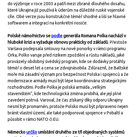
do výzbroje v roce 2003 a patří mezi zbraně dlouhého dosahu,
které Ukrajina již používá k úderům na důležité ruské vojenské
cíle. Obě verze jsou konstrukčně téměř shodné a liší se hlavně
softwarem a integrací na konkrétní nosiče.
Polské námořnictvo se
podle
generála Romana Polka nachází v
hluboké krizi a vyžaduje obnovu prakticky od základů
. Přestože
Varšava podepsala smlouvy na nové ponorky v rámci programu
Orka, Polko varuje před rizikem zpoždění a růstu nákladů, jaké
provázely obdobný švédský program, kde se dodávky protáhly
téměř o deset let a cena se zdvojnásobila. Zdůraznil, že Baltské
moře má zásadní význam pro bezpečnost Polska i spojenců a že
modernizace armády musí být lépe koordinována strategickými
rozhodnutími. Podle Polka je polská armáda „velkým
staveništěm“, kde technologická změna probíhá, ale její plné
zavedení potrvá. Varoval, že čas získaný díky odporu Ukrajiny
nesmí být promarněn, protože Polsko musí být připraveno nejen
bránit vlastní území, ale také podporovat spojence v Pobaltí a
působit v rámci NATO či EU.
Německo
určilo
umístění druhého ze tří objednaných systémů