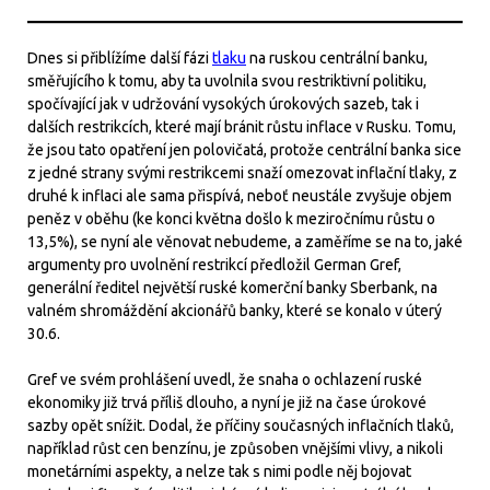
Dnes si přiblížíme další fázi
tlaku
na ruskou centrální banku,
směřujícího k tomu, aby ta uvolnila svou restriktivní politiku,
spočívající jak v udržování vysokých úrokových sazeb, tak i
dalších restrikcích, které mají bránit růstu inflace v Rusku. Tomu,
že jsou tato opatření jen polovičatá, protože centrální banka sice
z jedné strany svými restrikcemi snaží omezovat inflační tlaky, z
druhé k inflaci ale sama přispívá, neboť neustále zvyšuje objem
peněz v oběhu (ke konci května došlo k meziročnímu růstu o
13,5%), se nyní ale věnovat nebudeme, a zaměříme se na to, jaké
argumenty pro uvolnění restrikcí předložil German Gref,
generální ředitel největší ruské komerční banky Sberbank, na
valném shromáždění akcionářů banky, které se konalo v úterý
30.6.
Gref ve svém prohlášení uvedl, že snaha o ochlazení ruské
ekonomiky již trvá příliš dlouho, a nyní je již na čase úrokové
sazby opět snížit. Dodal, že příčiny současných inflačních tlaků,
například růst cen benzínu, je způsoben vnějšími vlivy, a nikoli
monetárními aspekty, a nelze tak s nimi podle něj bojovat