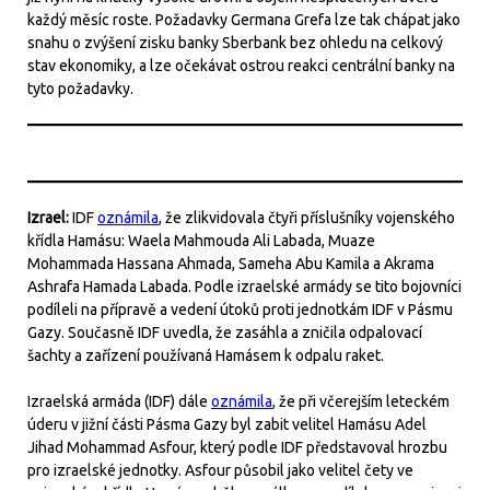
každý měsíc roste. Požadavky Germana Grefa lze tak chápat jako
snahu o zvýšení zisku banky Sberbank bez ohledu na celkový
stav ekonomiky, a lze očekávat ostrou reakci centrální banky na
tyto požadavky.
Izrael:
IDF
oznámila
, že zlikvidovala čtyři příslušníky vojenského
křídla Hamásu: Waela Mahmouda Ali Labada, Muaze
Mohammada Hassana Ahmada, Sameha Abu Kamila a Akrama
Ashrafa Hamada Labada. Podle izraelské armády se tito bojovníci
podíleli na přípravě a vedení útoků proti jednotkám IDF v Pásmu
Gazy. Současně IDF uvedla, že zasáhla a zničila odpalovací
šachty a zařízení používaná Hamásem k odpalu raket.
Izraelská armáda (IDF) dále
oznámila
, že při včerejším leteckém
úderu v jižní části Pásma Gazy byl zabit velitel Hamásu Adel
Jihad Mohammad Asfour, který podle IDF představoval hrozbu
pro izraelské jednotky. Asfour působil jako velitel čety ve