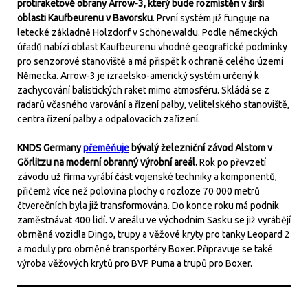
protiraketové obrany Arrow-3, který bude rozmístěn v širší
oblasti Kaufbeurenu v Bavorsku
. První systém již funguje na
letecké základně Holzdorf v Schönewaldu. Podle německých
úřadů nabízí oblast Kaufbeurenu vhodné geografické podmínky
pro senzorové stanoviště a má přispět k ochraně celého území
Německa. Arrow-3 je izraelsko-americký systém určený k
zachycování balistických raket mimo atmosféru. Skládá se z
radarů včasného varování a řízení palby, velitelského stanoviště,
centra řízení palby a odpalovacích zařízení.
KNDS Germany
přeměňuje
bývalý železniční závod Alstom v
Görlitzu na moderní obranný výrobní areál.
Rok po převzetí
závodu už firma vyrábí část vojenské techniky a komponentů,
přičemž více než polovina plochy o rozloze 70 000 metrů
čtverečních byla již transformována. Do konce roku má podnik
zaměstnávat 400 lidí. V areálu ve východním Sasku se již vyrábějí
obrněná vozidla Dingo, trupy a věžové kryty pro tanky Leopard 2
a moduly pro obrněné transportéry Boxer. Připravuje se také
výroba věžových krytů pro BVP Puma a trupů pro Boxer.