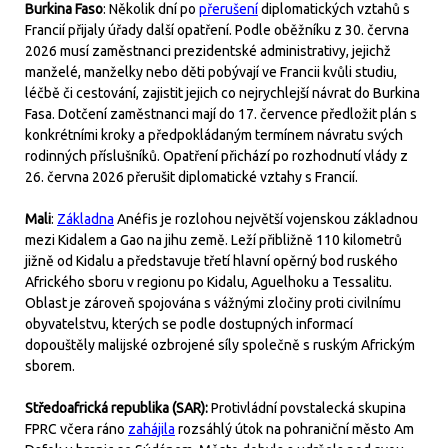
Burkina Faso
: Několik dní po
přerušení
diplomatických vztahů s
Francií přijaly úřady další opatření. Podle oběžníku z 30. června
2026 musí zaměstnanci prezidentské administrativy, jejichž
manželé, manželky nebo děti pobývají ve Francii kvůli studiu,
léčbě či cestování, zajistit jejich co nejrychlejší návrat do Burkina
Fasa. Dotčení zaměstnanci mají do 17. července předložit plán s
konkrétními kroky a předpokládaným termínem návratu svých
rodinných příslušníků. Opatření přichází po rozhodnutí vlády z
26. června 2026 přerušit diplomatické vztahy s Francií.
Mali
:
Základna
Anéfis je rozlohou největší vojenskou základnou
mezi Kidalem a Gao na jihu země. Leží přibližně 110 kilometrů
jižně od Kidalu a představuje třetí hlavní opěrný bod ruského
Afrického sboru v regionu po Kidalu, Aguelhoku a Tessalitu.
Oblast je zároveň spojována s vážnými zločiny proti civilnímu
obyvatelstvu, kterých se podle dostupných informací
dopouštěly malijské ozbrojené síly společně s ruským Africkým
sborem.
Středoafrická republika (SAR):
Protivládní povstalecká skupina
FPRC včera ráno
zahájila
rozsáhlý útok na pohraniční město Am