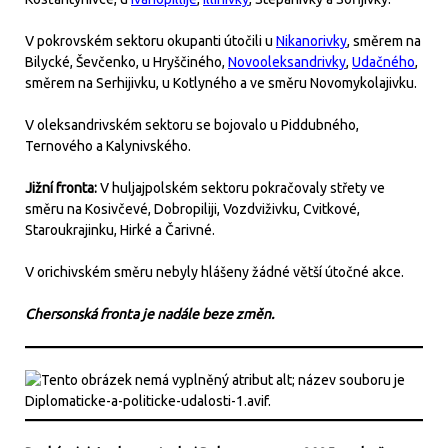
V pokrovském sektoru okupanti útočili u
Nikanorivky
, směrem na
Bilycké, Ševčenko, u Hryščiného,
Novooleksandrivky
,
Udačného
,
směrem na Serhijivku, u Kotlyného a ve směru Novomykolajivku.
V oleksandrivském sektoru se bojovalo u Piddubného,
Ternového a Kalynivského.
Jižní fronta:
V huljajpolském sektoru pokračovaly střety ve
směru na Kosivčevé, Dobropiliji, Vozdviživku, Cvitkové,
Staroukrajinku, Hirké a Čarivné.
V orichivském směru nebyly hlášeny žádné větší útočné akce.
Chersonská fronta je nadále beze změn.