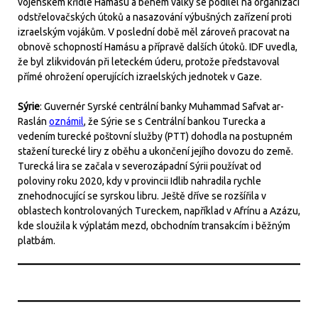
vojenském křídle Hamásu a během války se podílel na organizaci
odstřelovačských útoků a nasazování výbušných zařízení proti
izraelským vojákům. V poslední době měl zároveň pracovat na
obnově schopností Hamásu a přípravě dalších útoků. IDF uvedla,
že byl zlikvidován při leteckém úderu, protože představoval
přímé ohrožení operujících izraelských jednotek v Gaze.
Sýrie
: Guvernér Syrské centrální banky Muhammad Safvat ar-
Raslán
oznámil
, že Sýrie se s Centrální bankou Turecka a
vedením turecké poštovní služby (PTT) dohodla na postupném
stažení turecké liry z oběhu a ukončení jejího dovozu do země.
Turecká lira se začala v severozápadní Sýrii používat od
poloviny roku 2020, kdy v provincii Idlib nahradila rychle
znehodnocující se syrskou libru. Ještě dříve se rozšířila v
oblastech kontrolovaných Tureckem, například v Afrínu a Azázu,
kde sloužila k výplatám mezd, obchodním transakcím i běžným
platbám.