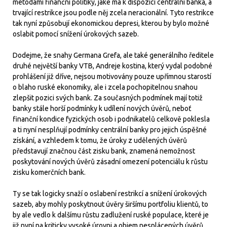
metodami finanční politiky, jaké má k dispozici centrální banka, a
trvající restrikce jsou podle něj zcela neracionální. Tyto restrikce
tak nyní způsobují ekonomickou depresi, kterou by bylo možné
oslabit pomocí snížení úrokových sazeb.
Dodejme, že snahy Germana Grefa, ale také generálního ředitele
druhé největší banky VTB, Andreje kostina, který vydal podobné
prohlášení již dříve, nejsou motivovány pouze upřímnou starostí
o blaho ruské ekonomiky, ale i zcela pochopitelnou snahou
zlepšit pozici svých bank. Za současných podmínek mají totiž
banky stále horší podmínky k udílení nových úvěrů, neboť
finanční kondice fyzických osob i podnikatelů celkově poklesla
a ti nyní nesplňují podmínky centrální banky pro jejich úspěšné
získání, a vzhledem k tomu, že úroky z udělených úvěrů
představují značnou část zisku bank, znamená nemožnost
poskytování nových úvěrů zásadní omezení potenciálu k růstu
zisku komerčních bank.
Ty se tak logicky snaží o oslabení restrikcí a snížení úrokových
sazeb, aby mohly poskytnout úvěry širšímu portfoliu klientů, to
by ale vedlo k dalšímu růstu zadlužení ruské populace, které je
již nyní na kriticky vysoké úrovni a objem nesplácených úvěrů