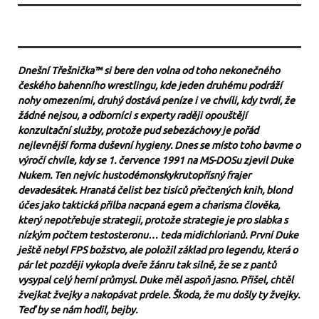
Dnešní Třešnička™ si bere den volna od toho nekonečného
českého bahenního wrestlingu, kde jeden druhému podráží
nohy omezeními, druhý dostává peníze i ve chvíli, kdy tvrdí, že
žádné nejsou, a odborníci s experty raději opouštějí
konzultační služby, protože pud sebezáchovy je pořád
nejlevnější forma duševní hygieny. Dnes se místo toho bavme o
výročí chvíle, kdy se 1. července 1991 na MS-DOSu zjevil Duke
Nukem. Ten nejvíc hustodémonskykrutopřísný frajer
devadesátek. Hranatá čelist bez tisíců přečtených knih, blond
účes jako taktická přilba nacpaná egem a charisma člověka,
který nepotřebuje strategii, protože strategie je pro slabka s
nízkým počtem testosteronu… teda midichlorianů. První Duke
ještě nebyl FPS božstvo, ale položil základ pro legendu, která o
pár let později vykopla dveře žánru tak silně, že se z pantů
vysypal celý herní průmysl. Duke měl aspoň jasno. Přišel, chtěl
žvejkat žvejky a nakopávat prdele. Škoda, že mu došly ty žvejky.
Teď by se nám hodil, bejby.