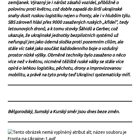
zemljanek. Výrazný je i nárůst zásahů vozidel, přibližně o
polovinu proti květnu, což dobře zapadá do širší ukrajinské
snahy dusit ruskou logistiku nejen u fronty, ale i v hlubším týlu.
SBS zároveň hlásí přes 9000 zasažených ruských „křídel“, tedy
letounových dronů, a k tomu stovky Šáhidů a Gerber, což
ukazuje, že ukrajinské jednotky bezpilotních systémů už
nefungují jen jako úderná složka proti pozemním cílům, ale
stále víc také jako součást každodenního boje o vzdušný
prostor nízké výšky. Obrněné techniky bylo zasaženo o něco
více než v květnu, nicméně těžiště ruské války se stále více
opírá o lehkou logistiku, pěchotu, drony a improvizovanou
mobilitu, a právě na tyto prvky teď Ukrajinci systematicky míří.
Bělgorodský, Sumský a Kurský směr jsou dnes beze změn.