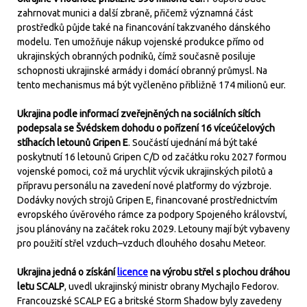
zahrnovat munici a další zbraně, přičemž významná část
prostředků půjde také na financování takzvaného dánského
modelu. Ten umožňuje nákup vojenské produkce přímo od
ukrajinských obranných podniků, čímž současně posiluje
schopnosti ukrajinské armády i domácí obranný průmysl. Na
tento mechanismus má být vyčleněno přibližně 174 milionů eur.
Ukrajina podle informací zveřejněných na sociálních sítích
podepsala se Švédskem dohodu o pořízení 16 víceúčelových
stíhacích letounů Gripen E
. Součástí ujednání má být také
poskytnutí 16 letounů Gripen C/D od začátku roku 2027 formou
vojenské pomoci, což má urychlit výcvik ukrajinských pilotů a
přípravu personálu na zavedení nové platformy do výzbroje.
Dodávky nových strojů Gripen E, financované prostřednictvím
evropského úvěrového rámce za podpory Spojeného království,
jsou plánovány na začátek roku 2029. Letouny mají být vybaveny
pro použití střel vzduch–vzduch dlouhého dosahu Meteor.
Ukrajina jedná o získání
licence
na výrobu střel s plochou dráhou
letu SCALP
, uvedl ukrajinský ministr obrany Mychajlo Fedorov.
Francouzské SCALP EG a britské Storm Shadow byly zavedeny