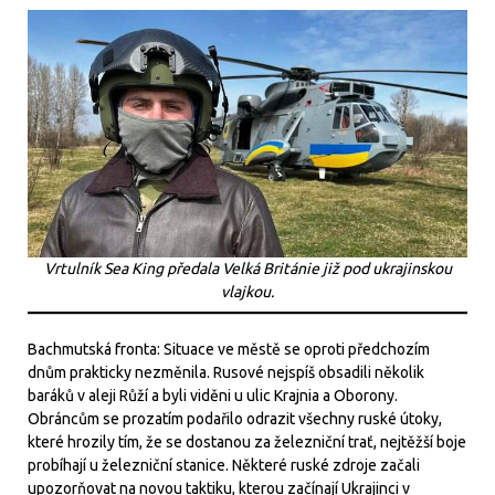
Vrtulník Sea King předala Velká Británie již pod ukrajinskou
vlajkou.
Bachmutská fronta: Situace ve městě se oproti předchozím
dnům prakticky nezměnila. Rusové nejspíš obsadili několik
baráků v aleji Růží a byli viděni u ulic Krajnia a Oborony.
Obráncům se prozatím podařilo odrazit všechny ruské útoky,
které hrozily tím, že se dostanou za železniční trať, nejtěžší boje
probíhají u železniční stanice. Některé ruské zdroje začali
upozorňovat na novou taktiku, kterou začínají Ukrajinci v