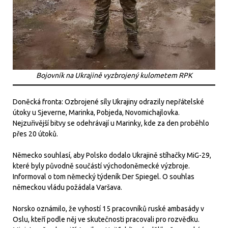
Bojovník na Ukrajině vyzbrojený kulometem RPK
Doněcká fronta: Ozbrojené síly Ukrajiny odrazily nepřátelské
útoky u Sjeverne, Marinka, Pobjeda, Novomichajlovka.
Nejzuřivější bitvy se odehrávají u Marinky, kde za den proběhlo
přes 20 útoků.
Německo souhlasí, aby Polsko dodalo Ukrajině stíhačky MiG-29,
které byly původně součástí východoněmecké výzbroje.
Informoval o tom německý týdeník Der Spiegel. O souhlas
německou vládu požádala Varšava.
Norsko oznámilo, že vyhostí 15 pracovníků ruské ambasády v
Oslu, kteří podle něj ve skutečnosti pracovali pro rozvědku.