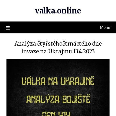
valka.online
Menu
Analýza čtyřstéhočtrnáctého dne
invaze na Ukrajinu 13.4.2023