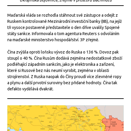
Maďarská vláda se rozhodla stáhnout své zástupce a odejít z
Ruskem kontrolované Mezinárodní investiční banky (IIB), na jejíž
tři vysoce postavené představitele o den dříve uvalily Spojené
státy sankce. Informovala o tom agentura Reuters s odvoláním
na maďarské ministerstvo hospodářství. 3P zřejmě.
Čína zvýšila oproti loňsku vývoz do Ruska o 136 %. Dovoz pak
stoupl o 40 %. Čína Rusům dodává zejména nedostatkové zboží
podléhající západním sankcím, jako je elektronika a zařízení,
které si Rusové bez nás neumí vyrobit, zejména v oblasti
strojírenství. Z Ruska naopak do Číny proudí více zlevněné ropy
a plynu a další prvotní suroviny bez přidané hodnoty. Čína tak
defakto vydělává dvakrát.