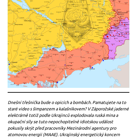
Dnešní třešnička bude o opicích a bombách. Pamatujete na to
staré video s šimpanzem a kalašnikovem? V Záporožské jaderné
elektrárně totiž podle Ukrajinců explodovala ruská mina a
okupační síly se tuto nepochopitelně idiotskou událost
pokusily skrýt před pracovníky Mezinárodní agentury pro
atomovou energii (MAAE). Ukrajinský energetický koncern