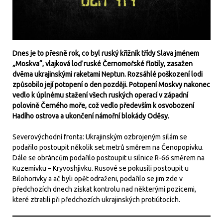
Dnes je to přesně rok, co byl ruský křižník třídy Slava jménem
„Moskva“, vlajková loď ruské Černomořské flotily, zasažen
dvěma ukrajinskými raketami Neptun. Rozsáhlé poškození lodi
způsobilo její potopení o den později. Potopení Moskvy nakonec
vedlo k úplnému stažení všech ruských operací v západní
polovině Černého moře, což vedlo především k osvobození
Hadího ostrova a ukončení námořní blokády Oděsy.
Severovýchodní fronta: Ukrajinským ozbrojeným silám se
podařilo postoupit několik set metrů směrem na Čenopopivku.
Dále se obráncům podařilo postoupit u silnice R-66 směrem na
Kuzemivku – Kryvoshjivku. Rusové se pokusili postoupit u
Bilohorivky a ač byli opět odraženi, podařilo se jim zde v
předchozích dnech získat kontrolu nad některými pozicemi,
které ztratili při předchozích ukrajinských protiútocích.