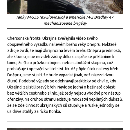
Tanky M-55S (ex-Slovinsko) a americké M-2 Bradley 47.
mechanizované brigády
Chersonská fronta: Ukrajina zveřejnila video svého
obojživelného výsadku na levém břehu řeky Dněpru. Některé
zdroje tvrdí, že mají Ukrajinci na levém břehu Dněpru předmostí,
ale k tomu jsme neviděli žádný důkaz a spíše se přikláníme k
tomu, že šlo o průzkum bojem, nebo sabotážní skupinu, což
prohlašuje i operační velitelství Jih. Až přijde útok na levý břeh
Dněpru, jsme si jistí, že bude vypadat jinak, než nájezd dvou
člunů. Podobné výpady se odehrávají prakticky od chvíle, kdy
Ukrajinci zajistili pravý břeh. Navíc se jedná o bažinaté oblasti
bez větších cest nebo silnic, jež tedy nejsou vhodné pro nástup
ofenzivy. Na druhou stranu existuje množství nepřímých důkazů,
že se zde činnost ukrajinských sil stupňuje a ruské jednotky se
už dříve stáhly za říčku Konka.