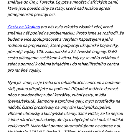
směřuje do Číny, Turecka, Egypta a množství afrických zemí,
které jsou považovány za státy, které nad Ruskou agresí
přinejmenším přivírají oči.
Cesta na Ukrajinu
pro nás byla vskutku zásadní věcí, které
změnila náš pohled na problematiku. Proto jsme se rozhodli, že
budeme více spolupracovat s Vasylem Kapustejem a jeho
rodinou na projektech, které podporují ukrajinské bojovníky,
přesněji vojáky 128. zakarpatské a 24. lvovské brigády. Další
cestu plánujeme začátkem května, kdy by se mělo zvládnout
zajet s pomocí k oběma brigádám i do rehabilitačního centra
pro raněné vojáky.
Nyní již víme, co je třeba pro rehabilitační centrum a budeme
rádi, pokud přispějete na pořízení. Případně můžete darovat
něco z uvedeného; zubní kartáčky, zubní pasty, mýdla
(pevná/tekutá), šampóny a sprchové gely, mycí prostředky na
nádobí, čistící prostředky na umývání kuchyní/koupelen,
vlhčené ubrousky a kuchyňské utěrky. Sami vidíte, že to nejsou
žádné náročné požadavky, ale tyto obyčejné věci dokáží udělat
velký rozdíl. Materiální pomoc shromažďujeme na adrese v ul.
Na Vrcholu 2582/17, Praha 3 – Žižkov. K zastižení kdykoliv na