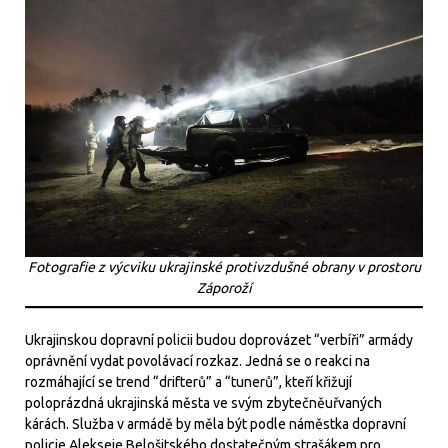
Fotografie z výcviku ukrajinské protivzdušné obrany v prostoru
Záporoží
Ukrajinskou dopravní policii budou doprovázet “verbíři” armády
oprávnění vydat povolávací rozkaz. Jedná se o reakci na
rozmáhající se trend “drifterů” a “tunerů”, kteří křižují
poloprázdná ukrajinská města ve svým zbytečněuřvaných
kárách. Služba v armádě by měla být podle náměstka dopravní
policie Alekseje Belošitského dostatečným strašákem pro