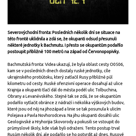
Severovýchodní fronta: Posledních několik dní se situace na
této frontě uklidnila a zdá se, že okupanti odsud přesunuli
některé jednotky k Bachmutu. I přesto se okupantům podařilo
postoupit přibližně 100 metrů na západ od Červonopopivky.
Bachmutská fronta: Videa ukazují, že byla oblast cesty O0506,
kam se v posledních dnech dostaly ruské jednotky, cíle
ukrajinského protiútoku, který zatlačil Rusy přibližně půl
kilometru od cesty. Ruské ofenzivní operace dosahují až ulice
Krajnija a okupanti tlačí dál do města podél ulic Tolbuchina,
Obrany a Levaněvského. Stejně tak se zdá, že se okupantům
podařilo vytlačit obránce z nádraží i několika výškových budov,
které jsou od něj na jihozápad a linie se tak posunula k ulicím
Polejava a Pavla Novhorodceva. Na jihu okupanti dosáhli ulic
Geologivské a Hryhorijia Skovorody a pokusili se vstoupit do
průmyslové školy, kde však byli odraženi. Tento postup trval
Rusům několik dní, ale podařilo se ho potvrdit až dnes. Rusové