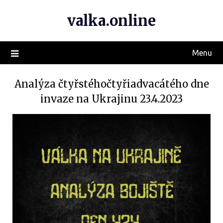
valka.online
Menu
Analýza čtyřstéhočtyřiadvacátého dne
invaze na Ukrajinu 23.4.2023