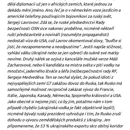
dělá diplomacii už jen v afrických zemích, které jednou za
dekádu mění jméno. Ano, řeč je o v německém voze jezdícím a
americké telefony používajícím bojovníkovi za ruský svět,
Sergeji Lavrovovi. Zdá se, že ruské předsednictví Rady
bezpečnosti OSN sice nakonec proběhne, nicméně někteří
ruští představitelé a novináři (rozumějte propagandisti)
nedostali víza do USA, což Lavrov okomentoval slovy, “buďte si
jistí, že nezapomeneme a neodpustíme”. Jestli napíše stížnost,
vyhlásí válku Ukrajině nebo se jen vybrečí do sukně své matky
nevíme. Druhý nářek se ozývá z kanceláře mužské verze Máši
Zacharovové, nebo-li kandidáta na mistra světa v pití vodky na
množství, jaderného štváče a šéfa (ne)bezpečnostní rady RF,
Sergeje Medveděva. Ten se nechal slyšet, že pokud idioti z
nejvyspělejších zemí G7 zakážou dovoz do Ruska, tak Rusko má
samozřejmě možnost recipročně zakázat vývoz do Francie,
Itálie, Japonska, Kanady, Německa, Spojeného království a USA.
Jako obecně si nejsme jistí, co by jim, potažmo nám v tom
případě chybělo (ukrajinská vodka je fakt objektivně lepší!),
nicméně bývalý ruský prezident vyhrožuje i tím, že Rusko zruší
dohodu o vývozu zemědělských produktů z Ukrajiny. Jen
připomeneme, že 53 % ukrajinského exportu skrz obilný koridor