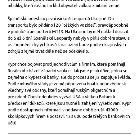
mladíky, kteří ruší noční klid obyvatel válkou zmítané země.
Španělsko odeslalo první várku 6 Leopardů Ukrajině. Do
transportu bylo přidáno i 20 “těžkých vozidel”, pravděpodobně
v podobě transportérů M113. Na Ukrajinu by měl náklad dorazit
do 5 až 6 dní. Španělské Leopardy nebyly v příliš dobrém stavu a
uschopnění zbylých kusů k nasazení bude podle ukrajinských
zdrojů zřejmě trvat déle než se očekávalo.
Kypr chce bojovat proti jednotlivcům a firmám, které pomáhají
Rusům obcházet západní sankce. Jak jsme psali dříve, jedná se
zejména o kyperské banky, ale do procesu se již zapojuje i vláda.
Podle mluvčího vlády je země připravena hnát k odpovědnosti
všechny své občany, kteří pomáhají ruským oligarchům a
prezident Christodoulides vyzval USA a Velkou Británii k
předložení důkazů, které jsou nutné k zahájení vyšetřování. Kypr
podle dostupných informací v nedávné době zrušil 43000
skořápkových firem a odstavil 123 000 podezřelých bankovních
účtů.