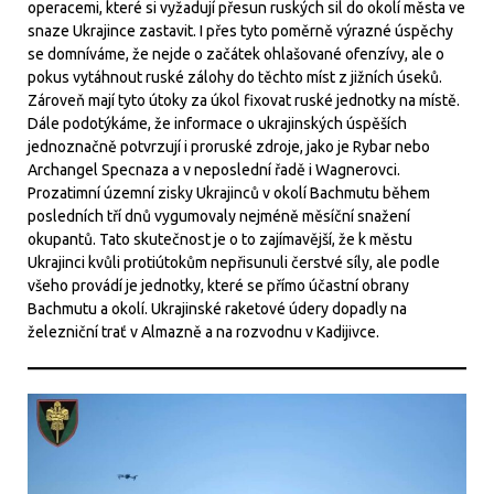
operacemi, které si vyžadují přesun ruských sil do okolí města ve
snaze Ukrajince zastavit. I přes tyto poměrně výrazné úspěchy
se domníváme, že nejde o začátek ohlašované ofenzívy, ale o
pokus vytáhnout ruské zálohy do těchto míst z jižních úseků.
Zároveň mají tyto útoky za úkol fixovat ruské jednotky na místě.
Dále podotýkáme, že informace o ukrajinských úspěších
jednoznačně potvrzují i proruské zdroje, jako je Rybar nebo
Archangel Specnaza a v neposlední řadě i Wagnerovci.
Prozatimní územní zisky Ukrajinců v okolí Bachmutu během
posledních tří dnů vygumovaly nejméně měsíční snažení
okupantů. Tato skutečnost je o to zajímavější, že k městu
Ukrajinci kvůli protiútokům nepřisunuli čerstvé síly, ale podle
všeho provádí je jednotky, které se přímo účastní obrany
Bachmutu a okolí. Ukrajinské raketové údery dopadly na
železniční trať v Almazně a na rozvodnu v Kadijivce.