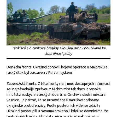
Tankisté 17. tankové brigády zkoušejí drony používané ke
koordinaci palby
Doněcká fronta: Ukrajinci obnovili bojové operace u Majorsku a
ruský útok byl zastaven v Pervomajském.
Záporožská fronta: Z této fronty není moc dostupných informací.
Asi nejzásadnější zprávou z těchto míst tak dnes je vysoké
množství ruských leteckých úderů na Orichiv a okolní města a
vesnice. Je patrné, že se Rusové snaží narušovat přípravy
ukrajinské protiofenzívy. Podle posledních videí se zdá, že
Ukrajinci postoupili u Novomajorskeho, i když se domníváme, že
tento úspěch je staršího data. Více na západ pak pokračují