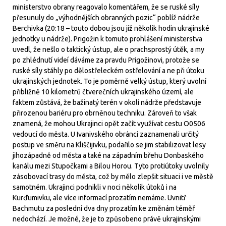
ministerstvo obrany reagovalo komentářem, že se ruské síly
přesunuly do „výhodnějších obranných pozic“ poblíž nádrže
Berchivka (20:18 – touto dobou jsou již několik hodin ukrajinské
jednotky u nádrže). Prigožin k tomuto prohlášení ministerstva
uvedl, že nešlo o taktický ústup, ale o prachsprostý útěk, a my
po zhlédnutí videí dáváme za pravdu Prigožinovi, protože se
ruské síly stáhly po dělostřeleckém ostřelování a ne při útoku
ukrajinských jednotek. To je poměrně velký ústup, který uvolní
přibližně 10 kilometrů čtverečních ukrajinského území, ale
faktem zůstává, že bažinatý terén v okolí nádrže představuje
přirozenou bariéru pro obrněnou techniku. Zároveň to však
znamená, že mohou Ukrajinci opět začít využívat cestu O0506
vedoucí do města. U Ivanivského obránci zaznamenali určitý
postup ve směru na Kliščijivku, podařilo se jim stabilizovat lesy
jihozápadně od města a také na západním břehu Donbaského
kanálu mezi Stupočkami a Bilou Horou. Tyto protiútoky uvolnily
zásobovací trasy do města, což by mělo zlepšit situaci i ve městě
samotném. Ukrajinci podnikli v noci několik útoků i na
Kurďumivku, ale více informací prozatím nemáme. Uvnitř
Bachmutu za poslední dva dny prozatím ke změnám téměř
nedochází. Je možné, že je to způsobeno právě ukrajinskými