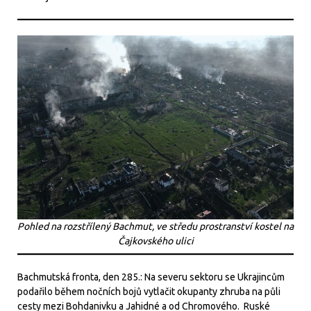
Pohled na rozstřílený Bachmut, ve středu prostranství kostel na
Čajkovského ulici
Bachmutská fronta, den 285.: Na severu sektoru se Ukrajincům
podařilo během nočních bojů vytlačit okupanty zhruba na půli
cesty mezi Bohdanivku a Jahidné a od Chromového. Ruské