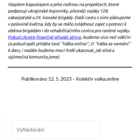
Vasylem Kapustejem a jeho rodinou na projektech, které
podporují ukrajinské bojovníky, přesněji vojáky 128.
zakarpatské a 24. lvovské brigády. Další cestu s nimi plánujeme
v polovině května, kdy by se mělo zvládnout zajet s pomocí k
oběma brigádám i do rehabilitačního centra pro raněné vojáky.
Pokud chcete finančně přispět sbírce
, budeme více než vděčni
(a pokud opět přidáte text “Válka online”, či “Válka se nemění”
k daru, i nadále budeme moci hrdě ukazovat, jak silná a
výjimečná komunita jsme)
.
Publikováno
12. 5. 2023
–
Kolektiv valka.online