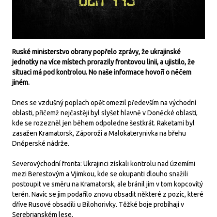
Ruské ministerstvo obrany popřelo zprávy, že ukrajinské
jednotky na více místech prorazily frontovou linii, a ujistilo, že
situaci má pod kontrolou. No naše informace hovoří o něčem
jiném.
Dnes se vzdušný poplach opět omezil především na východní
oblasti, přičemž nejčastěji byl slyšet hlavně v Doněcké oblasti,
kde se rozezněl jen během odpoledne šestkrát. Raketami byl
zasažen Kramatorsk, Záporoží a Malokaterynivka na břehu
Dněperské nádrže.
Severovýchodní fronta: Ukrajinci získali kontrolu nad územími
mezi Berestovým a Vjimkou, kde se okupanti dlouho snažili
postoupit ve směru na Kramatorsk, ale bránil jim v tom kopcovitý
terén. Navíc se jim podařilo znovu obsadit některé z pozic, které
dříve Rusové obsadili u Bilohorivky. Těžké boje probíhají v
Serebrjanském lese.