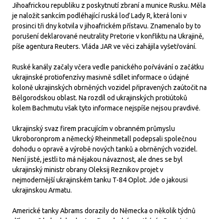
Jihoafrickou republiku z poskytnutí zbraní a munice Rusku. Měla
je naložit sankcím podléhající ruská loď Lady R, která loni v
prosinci tři dny kotvila v jihoafrickém přístavu. Znamenalo by to
porušení deklarované neutrality Pretorie v konfliktu na Ukrajině,
píše agentura Reuters. Vláda JAR ve věci zahájila vyšetřování.
Ruské kanály začaly včera vedle panického pořvávání o začátku
ukrajinské protiofenzívy masivně sdílet informace o údajné
koloně ukrajinských obrněných vozidel připravených zaútočit na
Bělgorodskou oblast. Na rozdíl od ukrajinských protiútoků
kolem Bachmutu však tyto informace nejspíše nejsou pravdivé.
Ukrajinský svaz firem pracujícím v obranném průmyslu
Ukroboronprom a německý Rheinmetall podepsali společnou
dohodu o opravě a výrobě nových tanků a obrněných vozidel.
Není jisté, jestli to má nějakou návaznost, ale dnes se byl
ukrajinský ministr obrany Oleksij Reznikov projet v
nejmodernější ukrajinském tanku T-84 Oplot. Jde o jakousi
ukrajinskou Armatu.
Americké tanky Abrams dorazily do Německa o několik týdnů