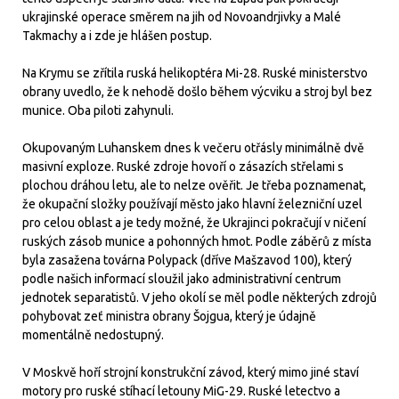
ukrajinské operace směrem na jih od Novoandrjivky a Malé
Takmachy a i zde je hlášen postup.
Na Krymu se zřítila ruská helikoptéra Mi-28. Ruské ministerstvo
obrany uvedlo, že k nehodě došlo během výcviku a stroj byl bez
munice. Oba piloti zahynuli.
Okupovaným Luhanskem dnes k večeru otřásly minimálně dvě
masivní exploze. Ruské zdroje hovoří o zásazích střelami s
plochou dráhou letu, ale to nelze ověřit. Je třeba poznamenat,
že okupační složky používají město jako hlavní železniční uzel
pro celou oblast a je tedy možné, že Ukrajinci pokračují v ničení
ruských zásob munice a pohonných hmot. Podle záběrů z místa
byla zasažena továrna Polypack (dříve Mašzavod 100), který
podle našich informací sloužil jako administrativní centrum
jednotek separatistů. V jeho okolí se měl podle některých zdrojů
pohybovat zeť ministra obrany Šojgua, který je údajně
momentálně nedostupný.
V Moskvě hoří strojní konstrukční závod, který mimo jiné staví
motory pro ruské stíhací letouny MiG-29. Ruské letectvo a