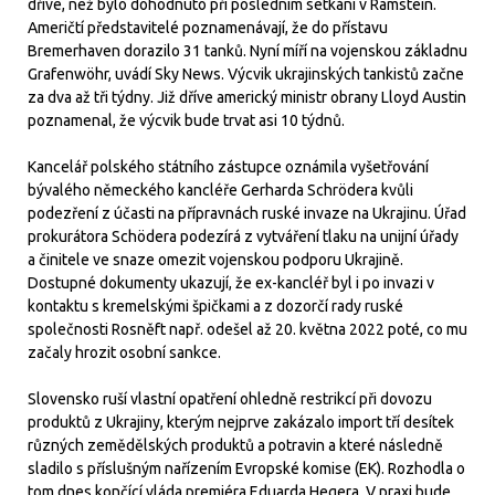
dříve, než bylo dohodnuto při posledním setkání v Ramstein.
Američtí představitelé poznamenávají, že do přístavu
Bremerhaven dorazilo 31 tanků. Nyní míří na vojenskou základnu
Grafenwöhr, uvádí Sky News. Výcvik ukrajinských tankistů začne
za dva až tři týdny. Již dříve americký ministr obrany Lloyd Austin
poznamenal, že výcvik bude trvat asi 10 týdnů.
Kancelář polského státního zástupce oznámila vyšetřování
bývalého německého kancléře Gerharda Schrödera kvůli
podezření z účasti na přípravnách ruské invaze na Ukrajinu. Úřad
prokurátora Schödera podezírá z vytváření tlaku na unijní úřady
a činitele ve snaze omezit vojenskou podporu Ukrajině.
Dostupné dokumenty ukazují, že ex-kancléř byl i po invazi v
kontaktu s kremelskými špičkami a z dozorčí rady ruské
společnosti Rosněft např. odešel až 20. května 2022 poté, co mu
začaly hrozit osobní sankce.
Slovensko ruší vlastní opatření ohledně restrikcí při dovozu
produktů z Ukrajiny, kterým nejprve zakázalo import tří desítek
různých zemědělských produktů a potravin a které následně
sladilo s příslušným nařízením Evropské komise (EK). Rozhodla o
tom dnes končící vláda premiéra Eduarda Hegera. V praxi bude