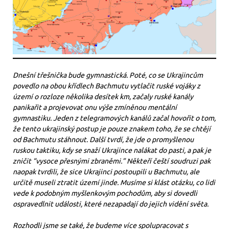
Dnešní třešnička bude gymnastická. Poté, co se Ukrajincům
povedlo na obou křídlech Bachmutu vytlačit ruské vojáky z
území o rozloze několika desítek km, začaly ruské kanály
panikařit a projevovat onu výše zmíněnou mentální
gymnastiku. Jeden z telegramových kanálů začal hovořit o tom,
že tento ukrajinský postup je pouze znakem toho, že se chtějí
od Bachmutu stáhnout. Další tvrdí, že jde o promyšlenou
ruskou taktiku, kdy se snaží Ukrajince nalákat do pasti, a pak je
zničit “vysoce přesnými zbraněmi.” Někteří čeští soudruzi pak
naopak tvrdili, že sice Ukrajinci postoupili u Bachmutu, ale
určitě museli ztratit území jinde. Musíme si klást otázku, co lidi
vede k podobným myšlenkovým pochodům, aby si dovedli
ospravedlnit události, které nezapadají do jejich vidění světa.
Rozhodli jsme se také, že budeme více spolupracovat s