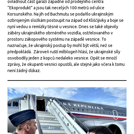
ovládnout část garáží západně od prodejního centra
“Ekoprodukt” a jsou tak necelých 100 metrů od ulice
Korsunského. Na jih od Bachmutu se podařilo ukrajinským
ozbrojeným složkám postoupit na západ od Kliščijivky a boje se
nyní vedou o remízky těsně u vesnice. Dnes se také objevily
záběry ukrajinského obrněného vozidla, ostřelovaného v
prostoru zákopového systému na západě vesnice. To
naznačuje, že ukrajinský postup by mohl být větší, než se
předpokládá. Zároveň ruští milblogeři hlásí, že ukrajinské síly
osvobodily jeden z kopců nedaleko vesnice. Opět se množí
zprávy, že okupanti vesnici opustili, ale stejně jako včera k tomu
není žádný důkaz.