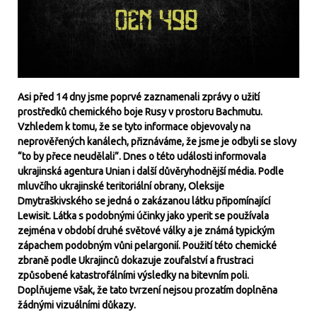
Asi před 14 dny jsme poprvé zaznamenali zprávy o užití
prostředků chemického boje Rusy v prostoru Bachmutu.
Vzhledem k tomu, že se tyto informace objevovaly na
neprověřených kanálech, přiznáváme, že jsme je odbyli se slovy
“to by přece neudělali”. Dnes o této události informovala
ukrajinská agentura Unian i další důvěryhodnější média. Podle
mluvčího ukrajinské teritoriální obrany, Oleksije
Dmytraškivského se jedná o zakázanou látku připomínající
Lewisit. Látka s podobnými účinky jako yperit se používala
zejména v období druhé světové války a je známá typickým
zápachem podobným vůni pelargonií. Použití této chemické
zbraně podle Ukrajinců dokazuje zoufalství a frustraci
způsobené katastrofálními výsledky na bitevním poli.
Doplňujeme však, že tato tvrzení nejsou prozatím doplněna
žádnými vizuálními důkazy.