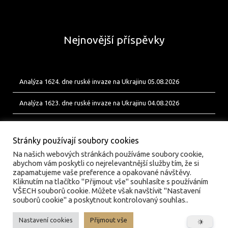
Nejnovější příspěvky
Analýza 1624. dne ruské invaze na Ukrajinu 05.08.2026
Analýza 1623. dne ruské invaze na Ukrajinu 04.08.2026
Analýza 1622. dne ruské invaze na Ukrajinu 03.08.2026
Stránky používají soubory cookies
Na našich webových stránkách používáme soubory cookie,
abychom vám poskytli co nejrelevantnější služby tím, že si
zapamatujeme vaše preference a opakované návštěvy.
Kliknutím na tlačítko "Přijmout vše" souhlasíte s používáním
VŠECH souborů cookie. Můžete však navštívit "Nastavení
souborů cookie" a poskytnout kontrolovaný souhlas..
Nastavení cookies
Přijmout vše
© valka.online | Vydavatel: Jan Tofl, Plzeň | ISSN 3029-