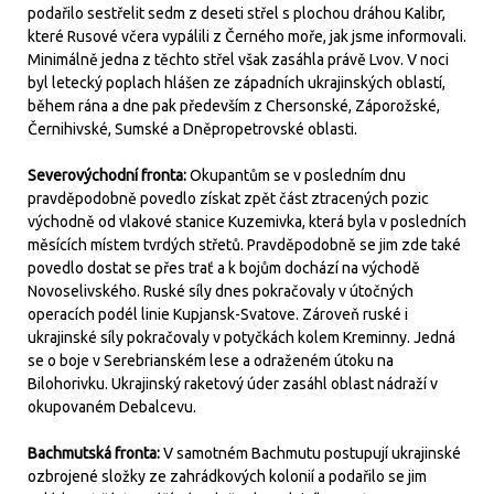
podařilo sestřelit sedm z deseti střel s plochou dráhou Kalibr,
které Rusové včera vypálili z Černého moře, jak jsme informovali.
Minimálně jedna z těchto střel však zasáhla právě Lvov. V noci
byl letecký poplach hlášen ze západních ukrajinských oblastí,
během rána a dne pak především z Chersonské, Záporožské,
Černihivské, Sumské a Dněpropetrovské oblasti.
Severovýchodní fronta:
Okupantům se v posledním dnu
pravděpodobně povedlo získat zpět část ztracených pozic
východně od vlakové stanice Kuzemivka, která byla v posledních
měsících místem tvrdých střetů. Pravděpodobně se jim zde také
povedlo dostat se přes trať a k bojům dochází na východě
Novoselivského.
Ruské síly dnes pokračovaly v útočných
operacích podél linie Kupjansk-Svatove. Zároveň ruské i
ukrajinské síly pokračovaly v potyčkách kolem Kreminny. Jedná
se o boje v Serebrianském lese a odraženém útoku na
Bilohorivku. Ukrajinský raketový úder zasáhl oblast nádraží v
okupovaném Debalcevu.
Bachmutská fronta:
V samotném Bachmutu postupují ukrajinské
ozbrojené složky ze zahrádkových kolonií a podařilo se jim