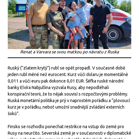
Renat a Varvara se svou matkou po návratu z Ruska
Ruský (“zlatem krytý”) rubl se opět propadl. V současné době
jeden rubl méně než eurocent. Kurz vůči dolaru je momentálně
0,011 a vůči euru pak dokonce 0,01 EUR. Šéfka ruské národní
banky Elvíra Nabjullina vyzvala Rusy, aby nepodléhali
konspirační teorii, že to nějak souvisí s rozpočtovými problémy.
Ruská monetární politika je prý v naprostém pořádku a “plovoucí
kurz je v pořádku, neboť umožní snadnější zvládání externích
šoků”.
Finsko se rozhodlo ponechat restrikce na vstup do země pro
Rusy na neurčito. Severská země je v současnosti v diplomatické