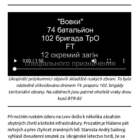
Ukrajinští průzkumníci objevili skladiště ruských zbraní. To bylo
následně zlikvidováno dronem 74. praporu 102. brigády
teritoriální obrany. Na záběrech jsou patrné ohořelé vraky dvou
kusů BTR-82
Při nočním ruském úderu na Lvov došlo k několika zásahům
obytných čtvrtí a kritické infrastruktury. Prozatím je hlášeno pět
mrtvých a přes čtyřicet zraněných lidí. Starosta Andrij Sadovyj
vyhlásil dvoudenní smutek za Ukrajinské letectvo tvrdí, že se