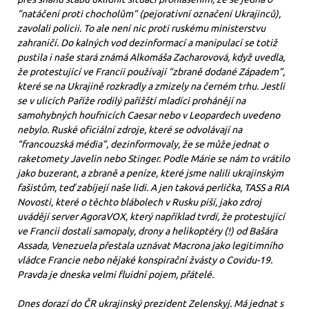
“natáčení proti chocholům” (pejorativní označení Ukrajinců),
zavolali policii. To ale není nic proti ruskému ministerstvu
zahraničí. Do kalných vod dezinformací a manipulací se totiž
pustila i naše stará známá Alkomáša Zacharovová, když uvedla,
že protestující ve Francii používají “zbraně dodané Západem”,
které se na Ukrajině rozkradly a zmizely na černém trhu. Jestli
se v ulicích Paříže rodilý pařížští mladíci prohánějí na
samohybných houfnicích Caesar nebo v Leopardech uvedeno
nebylo. Ruské oficiální zdroje, které se odvolávají na
“francouzská média”, dezinformovaly, že se může jednat o
raketomety Javelin nebo Stinger. Podle Márie se nám to vrátilo
jako buzerant, a zbraně a peníze, které jsme nalili ukrajinským
fašistům, teď zabíjejí naše lidi. A jen taková perlička, TASS a RIA
Novosti, které o těchto blábolech v Rusku píší, jako zdroj
uvádějí server AgoraVOX, který například tvrdí, že protestující
ve Francii dostali samopaly, drony a helikoptéry (!) od Bašára
Assada, Venezuela přestala uznávat Macrona jako legitimního
vládce Francie nebo nějaké konspirační žvásty o Covidu-19.
Pravda je dneska velmi fluidní pojem, přátelé.
Dnes dorazí do ČR ukrajinský prezident Zelenskyj. Má jednat s