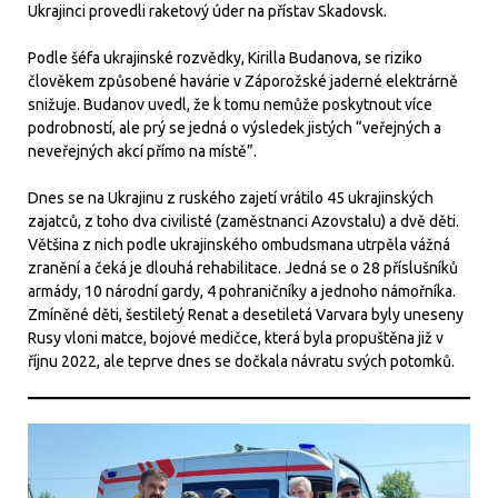
Ukrajinci provedli raketový úder na přístav Skadovsk.
Podle šéfa ukrajinské rozvědky, Kirilla Budanova, se riziko
člověkem způsobené havárie v Záporožské jaderné elektrárně
snižuje. Budanov uvedl, že k tomu nemůže poskytnout více
podrobností, ale prý se jedná o výsledek jistých “veřejných a
neveřejných akcí přímo na místě”.
Dnes se na Ukrajinu z ruského zajetí vrátilo 45 ukrajinských
zajatců, z toho dva civilisté (zaměstnanci Azovstalu) a dvě děti.
Většina z nich podle ukrajinského ombudsmana utrpěla vážná
zranění a čeká je dlouhá rehabilitace. Jedná se o 28 příslušníků
armády, 10 národní gardy, 4 pohraničníky a jednoho námořníka.
Zmíněné děti, šestiletý Renat a desetiletá Varvara byly uneseny
Rusy vloni matce, bojové medičce, která byla propuštěna již v
říjnu 2022, ale teprve dnes se dočkala návratu svých potomků.