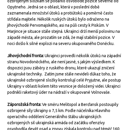
ozbrojeným složkám se podařilo osvobodit pozice severně od
Opytneho. Jedná se o oblast, která v poslední době
zaznamenala množství útoků a protiútoků a poměrně často
střídala majitele. Několik ruských útoků bylo odraženo na
jihovýchodě Pervomajského, asi na půli cesty k Piskům. V
Marjince je situace stále stejná. Ukrajinci drží menší polovinu na
západě města, ale prozatím se zdá, že mají stabilní pozice. V
noci došlo k silné explozi na severu okupovaného Doněcku.
Jihovýchodní fronta:
Ukrajinci provedli několik útoků na západní
stranu Novodoněckého, ale není jasné, s jakým výsledkem. K
dispozici jsou záběry z ruského dronu, které ukazují zničení
ukrajinské techniky.
Zatím jsme stále nevideli důkaz toho, že
ukrajinské ozbrojené složky kontrolují celé Pryjutne, ale postup
Ukrajiny v oblasti kolem této vesnice je doložený videi. Ukrajinci
podnikli raketový úder na nádraží v okupované Volnovaše.
Záporožská fronta:
Ve směru Melitopol a Berďansk postoupily
ozbrojené síly Ukrajiny o 7,5 km. Podle náčelníka Hlavního
operačního oddělení Generálního štábu ukrajinských
ozbrojených sil ukrajinská armáda od začátku ofenzívy
osvobodila devět osad a znovu získala kontrolu nad téměř 160