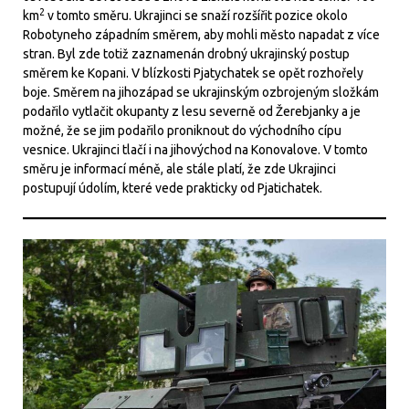
2
km
v tomto směru. Ukrajinci se snaží rozšířit pozice okolo
Robotyneho západním směrem, aby mohli město napadat z více
stran. Byl zde totiž zaznamenán drobný ukrajinský postup
směrem ke Kopani. V blízkosti Pjatychatek se opět rozhořely
boje. Směrem na jihozápad se ukrajinským ozbrojeným složkám
podařilo vytlačit okupanty z lesu severně od Žerebjanky a je
možné, že se jim podařilo proniknout do východního cípu
vesnice. Ukrajinci tlačí i na jihovýchod na Konovalove. V tomto
směru je informací méně, ale stále platí, že zde Ukrajinci
postupují údolím, které vede prakticky od Pjatichatek.