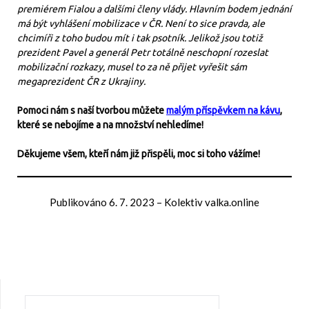
premiérem Fialou a dalšími členy vlády. Hlavním bodem jednání
má být vyhlášení mobilizace v ČR. Není to sice pravda, ale
chcimíři z toho budou mít i tak psotník. Jelikož jsou totiž
prezident Pavel a generál Petr totálně neschopní rozeslat
mobilizační rozkazy, musel to za ně přijet vyřešit sám
megaprezident ČR z Ukrajiny.
Pomoci nám s naší tvorbou můžete
malým příspěvkem na kávu
,
které se nebojíme a na množství nehledíme!
Děkujeme všem, kteří nám již přispěli, moc si toho vážíme!
Publikováno
6. 7. 2023
–
Kolektiv valka.online