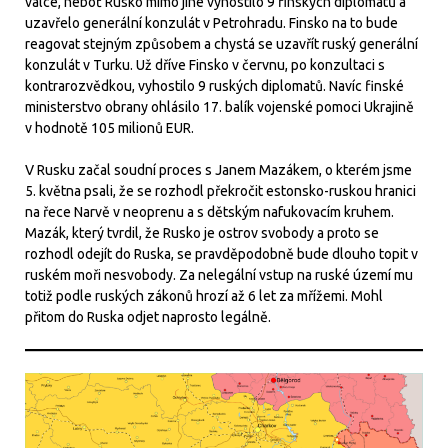
válce, neboť Rusko mimo jiné vyhostilo 9 finských diplomatů a
uzavřelo generální konzulát v Petrohradu. Finsko na to bude
reagovat stejným způsobem a chystá se uzavřít ruský generální
konzulát v Turku. Už dříve Finsko v červnu, po konzultaci s
kontrarozvědkou, vyhostilo 9 ruských diplomatů. Navíc finské
ministerstvo obrany ohlásilo 17. balík vojenské pomoci Ukrajině
v hodnotě 105 milionů EUR.
V Rusku začal soudní proces s Janem Mazákem, o kterém jsme
5. května psali, že se rozhodl překročit estonsko-ruskou hranici
na řece Narvě v neoprenu a s dětským nafukovacím kruhem.
Mazák, který tvrdil, že Rusko je ostrov svobody a proto se
rozhodl odejít do Ruska, se pravděpodobně bude dlouho topit v
ruském moři nesvobody. Za nelegální vstup na ruské území mu
totiž podle ruských zákonů hrozí až 6 let za mřížemi. Mohl
přitom do Ruska odjet naprosto legálně.