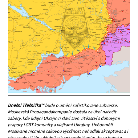
Dnešní Třešnička™
bude o umění sofistikované subverze.
Moskevská Propagandakompanie dostala za úkol natočit
záběry, kde údajní Ukrajinci slaví Den vítězství s duhovými
prapory LGBT komunity a vlajkami Ukrajiny. Uvědomělí
Moskvané nicméně takovou výtržnost nehodlali akceptovat a i
přes snahu štábu uklidnit situaci prohlášením, že se jedná o