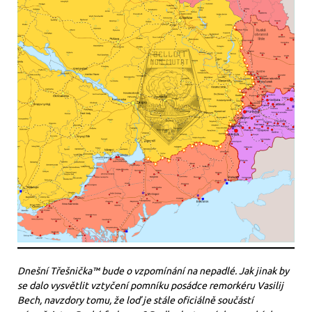
Dnešní Třešnička™ bude o vzpomínání na nepadlé. Jak jinak by
se dalo vysvětlit vztyčení pomníku posádce remorkéru Vasilij
Bech, navzdory tomu, že loď je stále oficiálně součástí