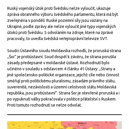
Ruský vojenský útok proti Švédsku nelze vyloučit, ukazuje
zpráva obranného výboru švédského parlamentu, která má být
zveřejněna v pondělí. Ruské pozemní síly jsou vázány na
Ukrajině, podle zprávy ale nelze vyloučit jiné typy vojenských
útoků proti Švédsku. S odvoláním na zdroje, které na zprávě
pracovaly, to uvedla švédská veřejnoprávní televize SVT.
Soudci Ústavního soudu Moldavska rozhodli, že proruská strana
„Šor“ je protiústavní. Soud dospěl k závěru, že strana porušila
zásady předepsané v moldavské ústavě. Rozhodnutí bylo
učiněno v souladu s odstavcem 4 článku 41 Ústavy: „Strany a
jiné společensko-politické organizace, jejichž cíle nebo činnost
směřují proti politickému pluralismu, zásadám právního státu,
suverenitě, nezávislosti a územní celistvosti státu Moldavská
republika, jsou protiústavní”. Strana Šor je otevřeně proruská a i
po vypuknutí války pokračovala v politice přátelství s Ruskem.
Proti tomuto rozhodnutí se nelze odvolat.