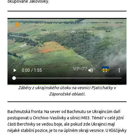
okupované Jakovlivky.
Záběry z ukrajinského útoku na vesnici Pjatichatky v
Záporožské oblasti.
Bachmutská fronta: Na sever od Bachmutu se Ukrajincům daří
postupovat u Orichivo-Vasilivky a silnici M03. Téměř v celé jižní
části Berchivky se vedou boje, ale pokud zde Ukrajinci mají
nějaké stabilní pozice, je to na úplném okraji vesnice. U Kliščijivky