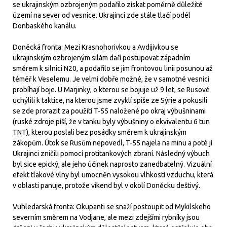
se ukrajinským ozbrojeným podařilo získat poměrně důležité
území na sever od vesnice. Ukrajinci zde stále tlačí podél
Donbaského kanálu.
Doněcká fronta: Mezi Krasnohorivkou a Avdijivkou se
ukrajinskiým ozbrojeným silám daří postupovat západním
směrem k silnici N20, a podařilo se jim frontovou linii posunou až
téměř k Veselemu. Je velmi dobře možné, že v samotné vesnici
probíhají boje. U Marjinky, o kterou se bojuje už 9 let, se Rusové
uchýlili k taktice, na kterou jsme zvyklí spíše ze Sýrie a pokusili
se zde prorazit za použití T-55 naložené po okraj výbušninami
(ruské zdroje píší, že v tanku byly výbušniny o ekvivalentu 6 tun
TNT), kterou poslali bez posádky směrem k ukrajinským
zákopům. Útok se Rusům nepovedl, T-55 najela na minu a poté jí
Ukrajinci zničili pomocí protitankových zbraní. Následný výbuch
byl sice epický, ale jeho účinek naprosto zanedbatelný. Vizuální
efekt tlakové vlny byl umocněn vysokou vlhkostí vzduchu, která
v oblasti panuje, protože víkend byl v okolí Doněcku deštivý.
Vuhledarská fronta: Okupanti se snaží postoupit od Mykilskeho
severním směrem na Vodjane, ale mezi zdejšími rybníky jsou