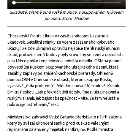
Skladiště, zřejmě plné ruské munice, v okupovaném Rykovém
po úderu Storm Shadow
Chersonská fronta: Ukrajinci zasáhli raketami Lazurne a
Skadovsk. Satelitní snímky ze včera zasaženého Rykoveho
ukazují, že zde Ukrajinci opravdu nejspíše trefili ruský muniční
sklad, protože menší budovy byly srovnány se zemí a obilná sila
jsou těžce poškozena. Moskva odmítla nabídku OSN na pomoc
obyvatelům Ruskem okupovaného ukrajinského území, které
zasáhly záplavy po zničení Kachovské přehrady. Ohledně
pomoci OSN v Chersonské oblasti, kterou okupuje Rusko,
vyvstává „řada problémů“, řekl dnes novinářům mluvčí Kremlu
Dmitrij Peskov. „Jak překročit linii dotyku (mezi ukrajinskými a
ruskými silami), jak zajistit bezpečnost – víte, že tam neustále
pokračuje ostřelování,“ řekl.
Ministerstvo zahraničí Velké Británie představilo návrh zákona,
který by svázal ukončení sankcí proti Rusku s válečnými
reparacemi za zničený majetek na Ukrajině. Podle ministra