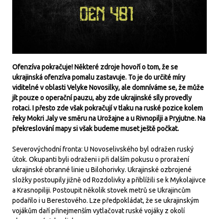
Ofenzíva pokračuje! Některé zdroje hovoří o tom, že se
ukrajinská ofenzíva pomalu zastavuje. To je do určité míry
viditelné v oblasti Velyke Novosilky, ale domníváme se, že může
jít pouze o operační pauzu, aby zde ukrajinské síly provedly
rotaci. I přesto zde však pokračují v tlaku na ruské pozice kolem
řeky Mokri Jaly ve směru na Urožajne a u Rivnopilji a Pryjutne. Na
překreslování mapy si však budeme muset ještě počkat.
Severovýchodní fronta: U Novoselivského byl odražen ruský
útok. Okupanti byli odraženi i při dalším pokusu o proražení
ukrajinské obranné linie u Bilohorivky. Ukrajinské ozbrojené
složky postoupily jižně od Rozdolivky a přiblížili se k Mykolajivce
a Krasnopiliji. Postoupit několik stovek metrů se Ukrajincům
podařilo i u Berestového. Lze předpokládat, že se ukrajinským
vojákům daří přinejmenším vytlačovat ruské vojáky z okolí