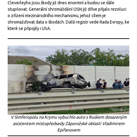
Cleverleyho jsou škody již dnes enormní a budou se dále
stupňovat. Generální shromáždění OSN již dříve přijalo rezoluci
o zřízení mezinárodního mechanismu, jehož cílem je
shromažďovat data o škodách. Další registr vede Rada Evropy, ke
které se připojily i USA.
V Simferopolu na Krymu vybuchlo auto s Ruskem dosazeným
asistentem místopředsedy Záporožské oblasti Vladimirem
Epifanovem