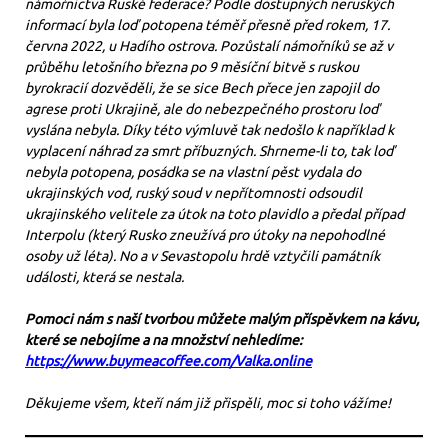
námořnictva Ruské federace? Podle dostupných neruských
informací byla loď potopena téměř přesně před rokem, 17.
června 2022, u Hadího ostrova. Pozůstalí námořníků se až v
průběhu letošního března po 9 měsíční bitvě s ruskou
byrokracií dozvěděli, že se sice Bech přece jen zapojil do
agrese proti Ukrajině, ale do nebezpečného prostoru loď
vyslána nebyla. Díky této výmluvě tak nedošlo k například k
vyplacení náhrad za smrt příbuzných. Shrneme-li to, tak loď
nebyla potopena, posádka se na vlastní pěst vydala do
ukrajinských vod, ruský soud v nepřítomnosti odsoudil
ukrajinského velitele za útok na toto plavidlo a předal případ
Interpolu (který Rusko zneužívá pro útoky na nepohodlné
osoby už léta). No a v Sevastopolu hrdě vztyčili památník
události, která se nestala.
Pomoci nám s naší tvorbou můžete malým příspěvkem na kávu,
které se nebojíme a na množství nehledíme:
https://www.buymeacoffee.com/Valka.online
Děkujeme všem, kteří nám již přispěli, moc si toho vážíme!