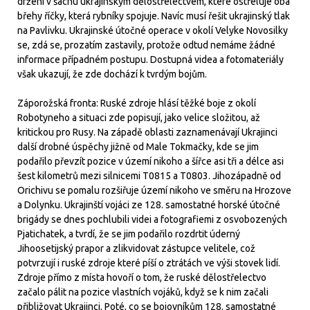
drženi v šachu ukrajinským dělostřelectvem, které ostřeluje oba
břehy říčky, která rybníky spojuje. Navíc musí řešit ukrajinský tlak
na Pavlivku. Ukrajinské útočné operace v okolí Velyke Novosilky
se, zdá se, prozatím zastavily, protože odtud nemáme žádné
informace případném postupu. Dostupná videa a fotomateriály
však ukazují, že zde dochází k tvrdým bojům.
Záporožská fronta: Ruské zdroje hlásí těžké boje z okolí
Robotyneho a situaci zde popisují, jako velice složitou, až
kritickou pro Rusy. Na západě oblasti zaznamenávají Ukrajinci
další drobné úspěchy jižně od Male Tokmačky, kde se jim
podařilo převzít pozice v území nikoho a šířce asi tři a délce asi
šest kilometrů mezi silnicemi T0815 a T0803. Jihozápadně od
Orichivu se pomalu rozšiřuje území nikoho ve směru na Hrozove
a Dolynku. Ukrajinští vojáci ze 128. samostatné horské útočné
brigády se dnes pochlubili videi a fotografiemi z osvobozených
Pjatichatek, a tvrdí, že se jim podařilo rozdrtit úderný
Jihoosetijský prapor a zlikvidovat zástupce velitele, což
potvrzují i ruské zdroje které píší o ztrátách ve výši stovek lidí.
Zdroje přímo z místa hovoří o tom, že ruské dělostřelectvo
začalo pálit na pozice vlastních vojáků, když se k nim začali
přibližovat Ukrajinci. Poté, co se bojovníkům 128. samostatné