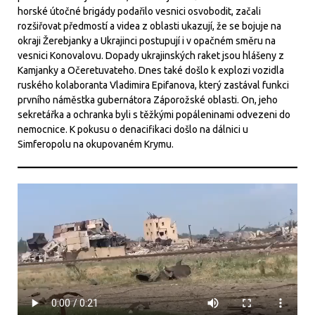
horské útočné brigády podařilo vesnici osvobodit, začali
rozšiřovat předmostí a videa z oblasti ukazují, že se bojuje na
okraji Žerebjanky a Ukrajinci postupují i v opačném směru na
vesnici Konovalovu. Dopady ukrajinských raket jsou hlášeny z
Kamjanky a Očeretuvateho. Dnes také došlo k explozi vozidla
ruského kolaboranta Vladimira Epifanova, který zastával funkci
prvního náměstka gubernátora Záporožské oblasti. On, jeho
sekretářka a ochranka byli s těžkými popáleninami odvezeni do
nemocnice. K pokusu o denacifikaci došlo na dálnici u
Simferopolu na okupovaném Krymu.