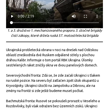
1. a 3. družstvo 1. mechanizovaného praporu 3. útočné brigády
čistí zákopy, které držela ruská 57. motostřelecká brigáda
Ukrajinská protiletecká obrana v noci na dnešek nad Oděskou
oblastí zneškodnila dvě Ruskem odpálené střely s plochou
dráhou Kalibr. Informuje o tom portál RBK Ukrajina. Úlomky
sestřelených raket zničily okna ve dvou panelových domech.
Severovýchodní fronta: Zdá se, že zde začali Ukrajinci s tlakem
na ruské pozice. Na severu byl zatlačen zpět útok okupantů u
Kryvošijivky. Ukrajinci útočili na Jampolivku a Dibrovu, ale na
změny na frontě si zde ještě budeme muset počkat.
Bachmutská fronta: Rusové se pokoušeli prorazit u Veseleho a
Rozdovlivky, byli však odraženi bez územních zisků. Ukrajinci