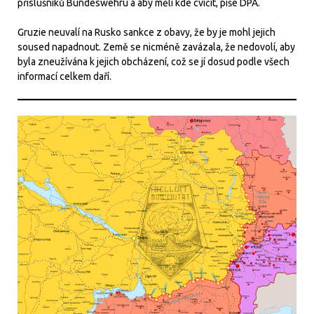
příslušníků Bundeswehru a aby měli kde cvičit, píše DPA.
Gruzie neuvalí na Rusko sankce z obavy, že by je mohl jejich
soused napadnout. Země se nicméně zavázala, že nedovolí, aby
byla zneužívána k jejich obcházení, což se jí dosud podle všech
informací celkem daří.