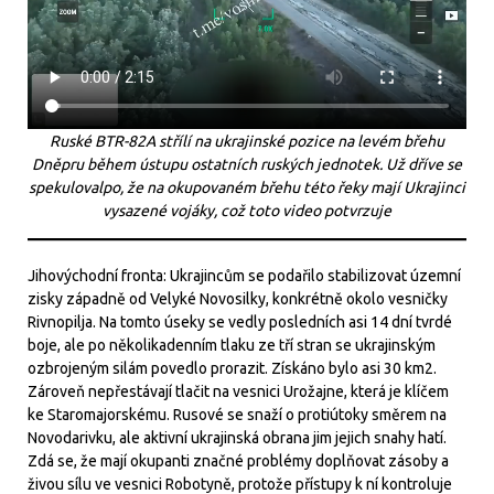
Ruské BTR-82A střílí na ukrajinské pozice na levém břehu
Dněpru během ústupu ostatních ruských jednotek. Už dříve se
spekulovalpo, že na okupovaném břehu této řeky mají Ukrajinci
vysazené vojáky, což toto video potvrzuje
Jihovýchodní fronta: Ukrajincům se podařilo stabilizovat územní
zisky západně od Velyké Novosilky, konkrétně okolo vesničky
Rivnopilja. Na tomto úseky se vedly posledních asi 14 dní tvrdé
boje, ale po několikadenním tlaku ze tří stran se ukrajinským
ozbrojeným silám povedlo prorazit. Získáno bylo asi 30 km2.
Zároveň nepřestávají tlačit na vesnici Urožajne, která je klíčem
ke Staromajorskému. Rusové se snaží o protiútoky směrem na
Novodarivku, ale aktivní ukrajinská obrana jim jejich snahy hatí.
Zdá se, že mají okupanti značné problémy doplňovat zásoby a
živou sílu ve vesnici Robotyně, protože přístupy k ní kontroluje