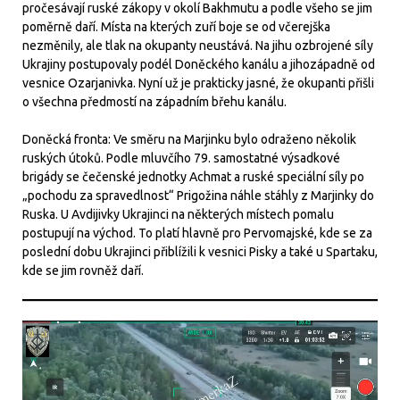
pročesávají ruské zákopy v okolí Bakhmutu a podle všeho se jim
poměrně daří. Místa na kterých zuří boje se od včerejška
nezměnily, ale tlak na okupanty neustává. Na jihu ozbrojené síly
Ukrajiny postupovaly podél Doněckého kanálu a jihozápadně od
vesnice Ozarjanivka. Nyní už je prakticky jasné, že okupanti přišli
o všechna předmostí na západním břehu kanálu.
Doněcká fronta: Ve směru na Marjinku bylo odraženo několik
ruských útoků. Podle mluvčího 79. samostatné výsadkové
brigády se čečenské jednotky Achmat a ruské speciální síly po
„pochodu za spravedlnost“ Prigožina náhle stáhly z Marjinky do
Ruska. U Avdijivky Ukrajinci na některých místech pomalu
postupují na východ. To platí hlavně pro Pervomajské, kde se za
poslední dobu Ukrajinci přiblížili k vesnici Pisky a také u Spartaku,
kde se jim rovněž daří.