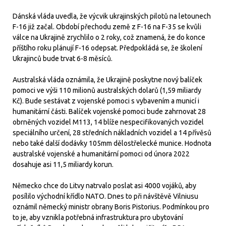
Dánská vláda uvedla, že výcvik ukrajinských pilotů na letounech
F-16 již začal. Období přechodu země z F-16 na F-35 se kvůli
válce na Ukrajině zrychlilo o 2 roky, což znamená, že do konce
příštího roku plánují F-16 odepsat. Předpokládá se, že školení
Ukrajinců bude trvat 6-8 měsíců.
Australská vláda oznámila, že Ukrajině poskytne nový balíček
pomoci ve výši 110 milionů australských dolarů (1,59 miliardy
Kč). Bude sestávat z vojenské pomoci s vybavením a municí i
humanitární části. Balíček vojenské pomoci bude zahrnovat 28
obrněných vozidel M113, 14 blíže nespecifikovaných vozidel
speciálního určení, 28 středních nákladních vozidel a 14 přívěsů
nebo také další dodávky 105mm dělostřelecké munice. Hodnota
australské vojenské a humanitární pomoci od února 2022
dosahuje asi 11,5 miliardy korun.
Německo chce do Litvy natrvalo poslat asi 4000 vojáků, aby
posílilo východní křídlo NATO. Dnes to při návštěvě Vilniusu
oznámil německý ministr obrany Boris Pistorius. Podmínkou pro
to je, aby vznikla potřebná infrastruktura pro ubytování