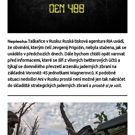
N̶e̶p̶l̶e̶c̶h̶a̶ Taškařice v Rusku: Ruská tisková agentura RIA uvádí,
že obvinění, kterým čelí Jevgenij Prigožin, nebyla stažena, jak se
uvádělo v předchozích dnech. Dále bychom chtěli opět varovat
před informacemi, které se šíří z vlivných twitterových účtů a
týkají se domnělého převzetí arzenálu jaderných zbraní na
základně Voroněž-45 jednotkami Wagnerovců. K podobné
situaci nedošlo! Ani v Rusku prostě není možné jen tak nakráčet
do skladiště strategických jaderných zbraní a
prostě si je vzít.