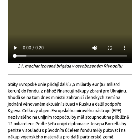
31. mechanizovaná brigáda v osvobozeném Rivnopilu
Státy Evropské unie přidají další 3,5 miliardy eur (83 miliard
korun) do fondu, z něhož financují nákupy zbraní pro Ukrajinu.
Shodli se na tom dnes ministři zahraničí členských zemí na
jednání věnovaném aktuální situaci v Rusku a další podpoře
Kyjeva. Celkový objem Evropského mírového nástroje (EPF)
nezávislého na unijním rozpočtu by měl stoupnout na přibližně
12 miliard eur. Podle šéfa unijní diplomacie Josepa Borrella by
peníze v souladu s původním účelem fondu měly putovat i na
nákup vojenského materiálu pro další partnerské země.