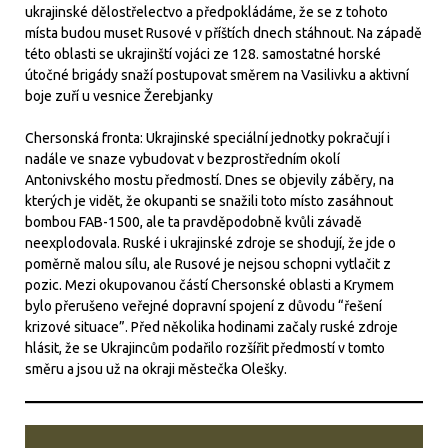
ukrajinské dělostřelectvo a předpokládáme, že se z tohoto
místa budou muset Rusové v příštích dnech stáhnout. Na západě
této oblasti se ukrajinští vojáci ze 128. samostatné horské
útočné brigády snaží postupovat směrem na Vasilivku a aktivní
boje zuří u vesnice Žerebjanky
Chersonská fronta: Ukrajinské speciální jednotky pokračují i
nadále ve snaze vybudovat v bezprostředním okolí
Antonivského mostu předmostí. Dnes se objevily záběry, na
kterých je vidět, že okupanti se snažili toto místo zasáhnout
bombou FAB-1500, ale ta pravděpodobně kvůli závadě
neexplodovala. Ruské i ukrajinské zdroje se shodují, že jde o
poměrně malou sílu, ale Rusové je nejsou schopni vytlačit z
pozic. Mezi okupovanou částí Chersonské oblasti a Krymem
bylo přerušeno veřejné dopravní spojení z důvodu “řešení
krizové situace”. Před několika hodinami začaly ruské zdroje
hlásit, že se Ukrajincům podařilo rozšířit předmostí v tomto
směru a jsou už na okraji městečka Olešky.