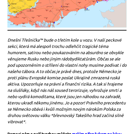
Dnešní Třešnička™ bude o třetím kole u vozu. V naší peckové
sekci, která má alespoň trochu odlehčit tragické téma
humorem, satirou nebo poukazováním na absurdno se obvykle
věnujeme Rusku nebo jiným rádobydiktatůrám. Občas se ale
pod upozorněním o střílení do vlastní nohy musíme podívat i do
našeho tábora. A to občas je právě dnes, protože Německo je
proti plánu Evropské komise poslat Ukrajině zmrazená ruská
aktiva. Upozorňuje na právní a finanční rizika. A tak si hrajeme
na slušňáky, když nás náš soused terorizuje, vyhrožuje smrtí a
nebo vydírá komoditama, které jsou jen náhodou na zahradě,
kterou ukradl někomu jinému. Jo a pozor! Právního precedentu
se Německo obává i kvůli možným novým nárokům Polska za
druhou světovou válku *břevnovský Takešiho hrad začíná silně
vibrovat*.