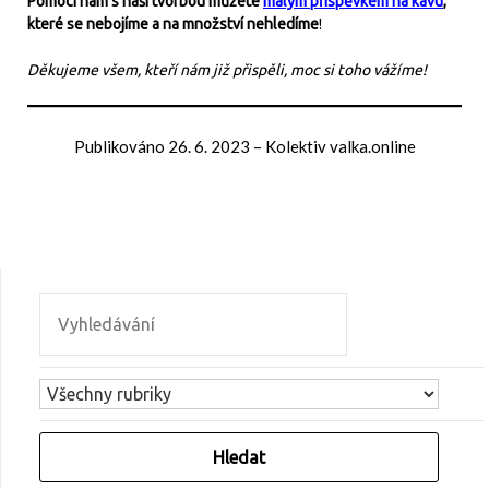
Pomoci nám s naší tvorbou můžete
malým příspěvkem na kávu
,
které se nebojíme a na množství nehledíme
!
Děkujeme všem, kteří nám již přispěli, moc si toho vážíme!
Publikováno
26. 6. 2023
–
Kolektiv valka.online