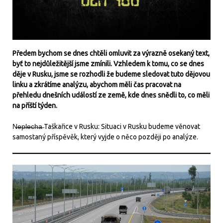
Předem bychom se dnes chtěli omluvit za výrazně osekaný text,
byť to nejdůležitější jsme zmínili. Vzhledem k tomu, co se dnes
děje v Rusku, jsme se rozhodli že budeme sledovat tuto dějovou
linku a zkrátíme analýzu, abychom měli čas pracovat na
přehledu dnešních událostí ze země, kde dnes snědli to, co měli
na příští týden.
N̶e̶p̶l̶e̶c̶h̶a̶ Taškařice v Rusku: Situaci v Rusku budeme věnovat
samostaný příspěvěk, který vyjde o něco později po analýze.