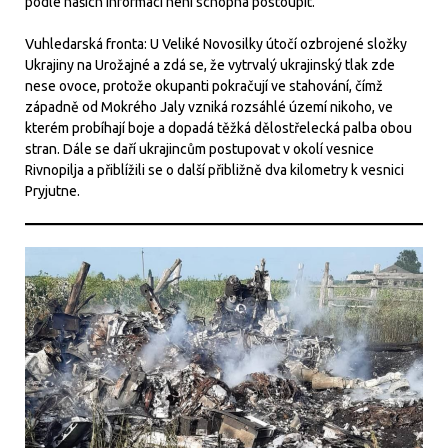
podle našich informací není schopna postoupit.
Vuhledarská fronta: U Veliké Novosilky útočí ozbrojené složky
Ukrajiny na Urožajné a zdá se, že vytrvalý ukrajinský tlak zde
nese ovoce, protože okupanti pokračují ve stahování, čímž
západně od Mokrého Jaly vzniká rozsáhlé území nikoho, ve
kterém probíhají boje a dopadá těžká dělostřelecká palba obou
stran. Dále se daří ukrajincům postupovat v okolí vesnice
Rivnopilja a přiblížili se o další přibližně dva kilometry k vesnici
Pryjutne.