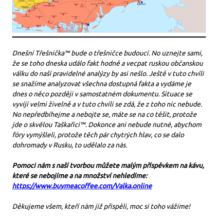
Dnešní Třešnička™ bude o třešničce budoucí. No uznejte sami,
že se toho dneska událo fakt hodně a vecpat ruskou občanskou
válku do naší pravidelné analýzy by asi nešlo. Ještě v tuto chvíli
se snažíme analyzovat všechna dostupná fakta a vydáme je
dnes o něco později v samostatném dokumentu. Situace se
vyvíjí velmi živelně a v tuto chvíli se zdá, že z toho nic nebude.
No nepředbíhejme a nebojte se, máte se na co těšit, protože
jde o skvělou Taškařici™. Dokonce ani nebude nutné, abychom
fóry vymýšleli, protože těch pár chytrých hlav, co se dalo
dohromady v Rusku, to udělalo za nás.
Pomoci nám s naší tvorbou můžete malým příspěvkem na kávu,
které se nebojíme a na množství nehledíme:
https://www.buymeacoffee.com/Valka.online
Děkujeme všem, kteří nám již přispěli, moc si toho vážíme!