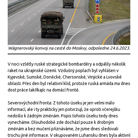
Wágnerovský konvoj na cestě do Moskvy, odpoledne 24.6.2023.
V noci vzlétly ruské strategické bombardéry a odpálily několik
raket na ukrajinské území. Vzdušný poplach byl vyhlášen v
Kyjevské, Sumské, Doněcké, Chersonské, Vinjické a Lvovské
oblasti. Přes den byl relativní klid, protože ruská armáda ma dnes
dost práce takříkajíc na domácí frontě.
Severovýchodní fronta: Z tohoto úseku je jen velmi málo
informací, ale i ty prakticky jen potvrzují, že oproti včerejšku
nedošlo k žádným změnám. Popis tohoto úseku tedy dnes
vynecháme. Dlouhodobě zde dochází pouze k drobným
změnám a bez mučení přiznáváme, že jsme dnes sledovali
trochu jiné informace. V okupovaném Luhansku dnes byla aktivní