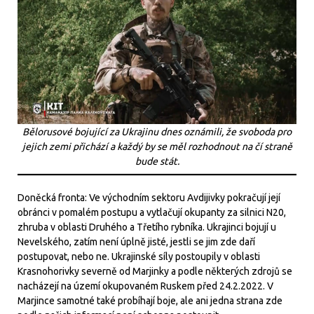
Bělorusové bojující za Ukrajinu dnes oznámili, že svoboda pro
jejich zemi přichází a každý by se měl rozhodnout na čí straně
bude stát.
Doněcká fronta: Ve východním sektoru Avdijivky pokračují její
obránci v pomalém postupu a vytlačují okupanty za silnici N20,
zhruba v oblasti Druhého a Třetího rybníka. Ukrajinci bojují u
Nevelského, zatím není úplně jisté, jestli se jim zde daří
postupovat, nebo ne. Ukrajinské síly postoupily v oblasti
Krasnohorivky severně od Marjinky a podle některých zdrojů se
nacházejí na území okupovaném Ruskem před 24.2.2022. V
Marjince samotné také probíhají boje, ale ani jedna strana zde