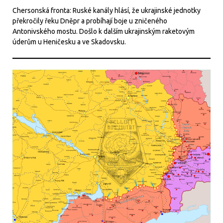
Chersonská fronta: Ruské kanály hlásí, že ukrajinské jednotky
překročily řeku Dněpr a probíhají boje u zničeného
Antonivského mostu. Došlo k dalším ukrajinským raketovým
úderům u Heničesku a ve Skadovsku.