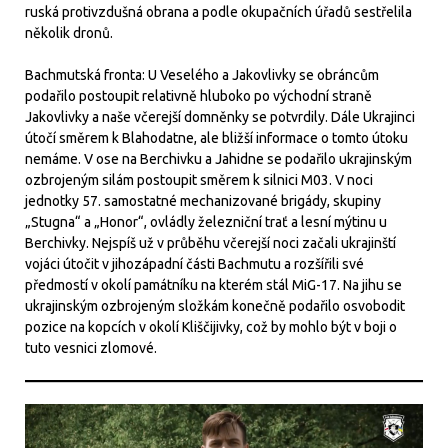
ruská protivzdušná obrana a podle okupačních úřadů sestřelila
několik dronů.
Bachmutská fronta: U Veselého a Jakovlivky se obráncům
podařilo postoupit relativně hluboko po východní straně
Jakovlivky a naše včerejší domněnky se potvrdily. Dále Ukrajinci
útočí směrem k Blahodatne, ale bližší informace o tomto útoku
nemáme. V ose na Berchivku a Jahidne se podařilo ukrajinským
ozbrojeným silám postoupit směrem k silnici M03. V noci
jednotky 57. samostatné mechanizované brigády, skupiny
„Stugna“ a „Honor“, ovládly železniční trať a lesní mýtinu u
Berchivky. Nejspíš už v průběhu včerejší noci začali ukrajinští
vojáci útočit v jihozápadní části Bachmutu a rozšířili své
předmostí v okolí památníku na kterém stál MiG-17. Na jihu se
ukrajinským ozbrojeným složkám konečně podařilo osvobodit
pozice na kopcích v okolí Kliščijivky, což by mohlo být v boji o
tuto vesnici zlomové.