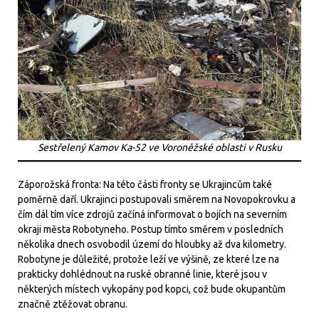
Sestřelený Kamov Ka-52 ve Voroněžské oblasti v Rusku
Záporožská fronta: Na této části fronty se Ukrajincům také
poměrně daří. Ukrajinci postupovali směrem na Novopokrovku a
čím dál tím více zdrojů začíná informovat o bojích na severním
okraji města Robotyneho. Postup tímto směrem v posledních
několika dnech osvobodil území do hloubky až dva kilometry.
Robotyne je důležité, protože leží ve výšině, ze které lze na
prakticky dohlédnout na ruské obranné linie, které jsou v
některých místech vykopány pod kopci, což bude okupantům
značně ztěžovat obranu.