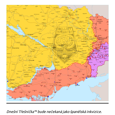
Dnešní Třešnička™ bude nečekaná jako španělská inkvizice.