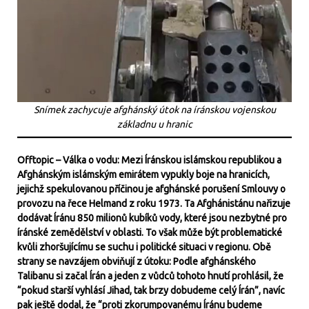
Snímek zachycuje afghánský útok na íránskou vojenskou
základnu u hranic
Offtopic – Válka o vodu: Mezi Íránskou islámskou republikou a
Afghánským islámským emirátem vypukly boje na hranicích,
jejichž spekulovanou příčinou je afghánské porušení Smlouvy o
provozu na řece Helmand z roku 1973. Ta Afghánistánu nařizuje
dodávat Íránu 850 milionů kubíků vody, které jsou nezbytné pro
íránské zemědělství v oblasti. To však může být problematické
kvůli zhoršujícímu se suchu i politické situaci v regionu. Obě
strany se navzájem obviňují z útoku: Podle afghánského
Talibanu si začal Írán a jeden z vůdců tohoto hnutí prohlásil, že
“pokud starší vyhlásí Jihad, tak brzy dobudeme celý Írán”, navíc
pak ještě dodal, že “proti zkorumpovanému Íránu budeme