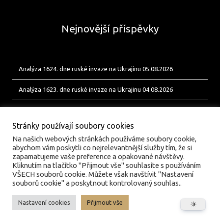
Nejnovější příspěvky
Analýza 1624. dne ruské invaze na Ukrajinu 05.08.2026
Analýza 1623. dne ruské invaze na Ukrajinu 04.08.2026
Analýza 1622. dne ruské invaze na Ukrajinu 03.08.2026
Stránky používají soubory cookies
Na našich webových stránkách používáme soubory cookie,
abychom vám poskytli co nejrelevantnější služby tím, že si
zapamatujeme vaše preference a opakované návštěvy.
Kliknutím na tlačítko "Přijmout vše" souhlasíte s používáním
VŠECH souborů cookie. Můžete však navštívit "Nastavení
souborů cookie" a poskytnout kontrolovaný souhlas..
Nastavení cookies
Přijmout vše
© valka.online | Vydavatel: Jan Tofl, Plzeň | ISSN 3029-
6420