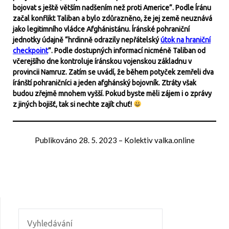
bojovat s ještě větším nadšením než proti Americe”. Podle Íránu
začal konflikt Taliban a bylo zdůrazněno, že jej země neuznává
jako legitimního vládce Afghánistánu. Íránské pohraniční
jednotky údajně “hrdinně odrazily nepřátelský
útok na hraniční
checkpoint
”. Podle dostupných informací nicméně Taliban od
včerejšího dne kontroluje íránskou vojenskou základnu v
provincii Namruz. Zatím se uvádí, že během potyček zemřeli dva
íránští pohraničníci a jeden afghánský bojovník. Ztráty však
budou zřejmě mnohem vyšší. Pokud byste měli zájem i o zprávy
z jiných bojišť, tak si nechte zajít chuť!
Publikováno
28. 5. 2023
–
Kolektiv valka.online