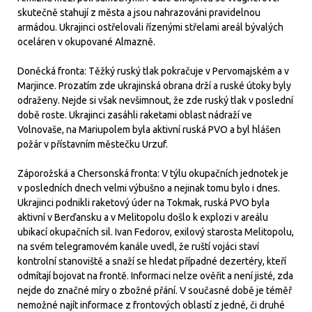
skutečně stahují z města a jsou nahrazováni pravidelnou
armádou. Ukrajinci ostřelovali řízenými střelami areál bývalých
oceláren v okupované Almazně.
Doněcká fronta: Těžký ruský tlak pokračuje v Pervomajském a v
Marjince. Prozatím zde ukrajinská obrana drží a ruské útoky byly
odraženy. Nejde si však nevšimnout, že zde ruský tlak v poslední
době roste. Ukrajinci zasáhli raketami oblast nádraží ve
Volnovaše, na Mariupolem byla aktivní ruská PVO a byl hlášen
požár v přístavním městečku Urzuf.
Záporožská a Chersonská fronta: V týlu okupačních jednotek je
v posledních dnech velmi výbušno a nejinak tomu bylo i dnes.
Ukrajinci podnikli raketový úder na Tokmak, ruská PVO byla
aktivní v Berďansku a v Melitopolu došlo k explozi v areálu
ubikací okupačních sil. Ivan Fedorov, exilový starosta Melitopolu,
na svém telegramovém kanále uvedl, že ruští vojáci staví
kontrolní stanoviště a snaží se hledat případné dezertéry, kteří
odmítají bojovat na frontě. Informaci nelze ověřit a není jisté, zda
nejde do značné míry o zbožné přání. V současné době je téměř
nemožné najít informace z frontových oblastí z jedné, či druhé