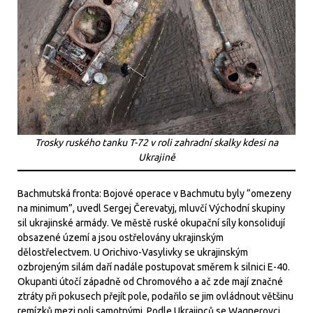
Trosky ruského tanku T-72 v roli zahradní skalky kdesi na
Ukrajině
Bachmutská fronta: Bojové operace v Bachmutu byly “omezeny
na minimum”, uvedl Sergej Čerevatyj, mluvčí Východní skupiny
sil ukrajinské armády. Ve městě ruské okupační síly konsolidují
obsazené území a jsou ostřelovány ukrajinským
dělostřelectvem. U Orichivo-Vasylivky se ukrajinským
ozbrojeným silám daří nadále postupovat směrem k silnici E-40.
Okupanti útočí západně od Chromového a ač zde mají značné
ztráty při pokusech přejít pole, podařilo se jim ovládnout většinu
remízků mezi poli samotnými. Podle Ukrajinců se Wagnerovci