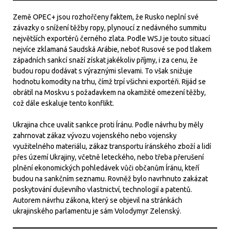
Země OPEC+ jsou rozhořčeny faktem, že Rusko neplní své
závazky o snížení těžby ropy, plynoucí z nedávného summitu
největších exportérů černého zlata. Podle WSJ je touto situací
nejvíce zklamaná Saudská Arábie, neboť Rusové se pod tlakem
západních sankcí snaží získat jakékoliv příjmy, i za cenu, že
budou ropu dodávat s výraznými slevami. To však snižuje
hodnotu komodity na trhu, čímž trpí všichni exportéři. Rijád se
obrátil na Moskvu s požadavkem na okamžité omezení těžby,
což dále eskaluje tento konflikt.
Ukrajina chce uvalit sankce proti Íránu. Podle návrhu by měly
zahrnovat zákaz vývozu vojenského nebo vojensky
využitelného materiálu, zákaz transportu íránského zboží a lidí
přes území Ukrajiny, včetně leteckého, nebo třeba přerušení
plnění ekonomických pohledávek vůči občanům Íránu, kteří
budou na sankčním seznamu. Rovněž bylo navrhnuto zakázat
poskytování duševního vlastnictví, technologií a patentů.
Autorem návrhu zákona, který se objevil na stránkách
ukrajinského parlamentu je sám Volodymyr Zelenský.