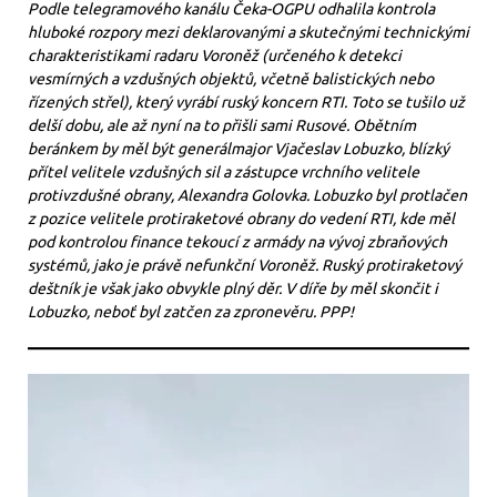
Podle telegramového kanálu Čeka-OGPU odhalila kontrola
hluboké rozpory mezi deklarovanými a skutečnými technickými
charakteristikami radaru Voroněž (určeného k detekci
vesmírných a vzdušných objektů, včetně balistických nebo
řízených střel), který vyrábí ruský koncern RTI. Toto se tušilo už
delší dobu, ale až nyní na to přišli sami Rusové. Obětním
beránkem by měl být generálmajor Vjačeslav Lobuzko, blízký
přítel velitele vzdušných sil a zástupce vrchního velitele
protivzdušné obrany, Alexandra Golovka. Lobuzko byl protlačen
z pozice velitele protiraketové obrany do vedení RTI, kde měl
pod kontrolou finance tekoucí z armády na vývoj zbraňových
systémů, jako je právě nefunkční Voroněž. Ruský protiraketový
deštník je však jako obvykle plný děr. V díře by měl skončit i
Lobuzko, neboť byl zatčen za zpronevěru. PPP!