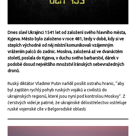
Dnes slaví Ukrajinci 1541 let od založení svého hlavního města,
Kyjeva. Město bylo založeno v roce 481, tedy v době, kdy si ve
stepích východně od něj místní komunikovali vzájemným
vrážením palců do zadnic. Moskva, založená až ve dvanáctém
století, poslala do Kyjeva, v duchu svého barbarství, dárek v
podobě dosud největšího množství íránských sebevražedných
dronů.
Ruský diktátor Vladimir Putin nařídil posílit ostrahu hranic, “aby
byl zajištěn rychlý pohyb ruských vojáků a civilistů do
ukrajinských regionů, které jsou nyní pod kontrolou Moskvy”. Z
čerstvých videí je patrné, že ukrajinské dělostřelectvo ostřeluje
ruské vojenské cíle v Belgorodské oblasti.