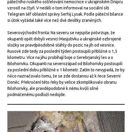
pátečního ruského ostřelování nemocnice v ukrajinském Dnipru
vzrostl na čtyři. V neděli o tom informoval na sociální síti
Telegram šéf oblastní správy Serhij Lysak. Podle páteční bilance
si útok vyžádal také více než dvě desítky zraněných.
Severovýchodní fronta: Na severu se nejspíše potvrzuje, že
okupanti opět dobyli vesnici Masjutivku a ukrajinské ozbrojené
složky se pravdpěodobně stáhly do pozic na jih od vesnice.
Rusové zde tedy za poslední týden postoupili přibližně o 1,5
kilometru. Více na jihu probíhají boje o Serebrjanský les a o
Bilohorivku. Okupanti na severozápad od Bilohorivky postoupili
za poslední dobu přibližně o 1 kilometr. Zatím to nevypadá, že by
něco naznačovalo tomu, že se zde dostanou až k řece Severní
Doněc. Překročení této řeky by velice zkomplikovalo obranu
Bilohorivky, ale pravděpodobně k němu kvůli silně
podmáčenému podloží nedojde.