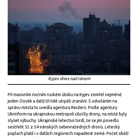
Kyjev dnes nad ránem
Při masivním nočním ruském útoku na Kyjev zemřel nejméně
jeden člověk a další tři lidé utrpěli zranění. S odvoláním na
správu města to uvedla agentura Reuters. Podle agentury
Ukrinform na ukrajinskou metropoli útočily drony, na místě byly
slyšet výbuchy. Ukrajinské letectvo tvrdí, že se jim povedlo
sestřelit 52 z 54 iránských sebevražedných dronů. Letecký
poplach platil i v dalších regionech napadené země. Počet obětí