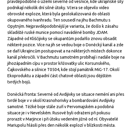
pravděpodobně o území severně od vesnice, kde ukrajinské síly
podnikají několik dní silné útoky. Včera se objevilo video
obrovské exploze, která byla geolokalizovaná do oblasti
okupovaného Ivanhradu. Ten sousedí na jihu Bachmutu s
Opytným. Nejpravděpodobnější je varianta, že došlo k zásahu
skladiště ruské munice pomocí naváděné bomby JDAM.
Západně od Kliščijivky se okupantům podařilo znovu obsadit
některé pozice. Více na jih se vedou boje o Doněcký kanál a zde
se daří Ukrajincům postupovat a na některých místech dokonce
kanál překročili. V Bachmutu samotném probíhají i nadále boje na
jihozápadním cípu v prostor křižovatky ulic Korsunského,
Čajkovského a silnice T0504, kde stojí památník MiG-17. Okolí
Ekoproduktu a západní část chatové oblasti jsou dějištěm
tvrdých bojů.
Doněcká fronta: Severně od Avdijivky se situace nemění ani přes
tvrdé boje v v okolí Krasnohorivky a bombardování Avdijivky
samotné. Těžké boje stále zuří v Pervomajském a podobná
situace je i v Nevelském. Rusové byli odraženi při pokusu
prorazit v Marjince i při útoku vedeném jižně od ní. Obyvatelé
Mariupolu hlásili přes den několik explozí v blízkosti města.