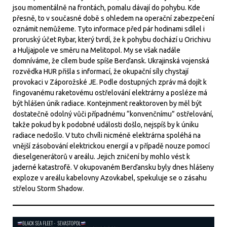
jsou momentálně na frontách, pomalu dávají do pohybu. Kde
přesně, to v současné době s ohledem na operační zabezpečení
oznámit nemůžeme. Tyto informace před pár hodinami sdílel i
proruský účet Rybar, který tvrdí, že k pohybu dochází u Orichivu
a Huljajpole ve směru na Melitopol. My se však nadále
domníváme, že cílem bude spíše Berďansk. Ukrajinská vojenská
rozvědka HUR přišla s informací, že okupační síly chystají
provokaci v Záporožské JE. Podle dostupných zpráv má dojít k
fingovanému raketovému ostřelování elektrárny a posléze má
být hlášen únik radiace. Kontejnment reaktoroven by měl být
dostatečně odolný vůči případnému “konvenčnímu” ostřelování,
takže pokud by k podobné události došlo, nejspíš by k úniku
radiace nedošlo. V tuto chvíli nicméně elektrárna spoléhá na
vnější zásobování elektrickou energií a v případě nouze pomocí
dieselgenerátorů v areálu. Jejich zničení by mohlo vést k
jaderné katastrofě. V okupovaném Berďansku byly dnes hlášeny
exploze v areálu kabelovny Azovkabel, spekuluje se o zásahu
střelou Storm Shadow.