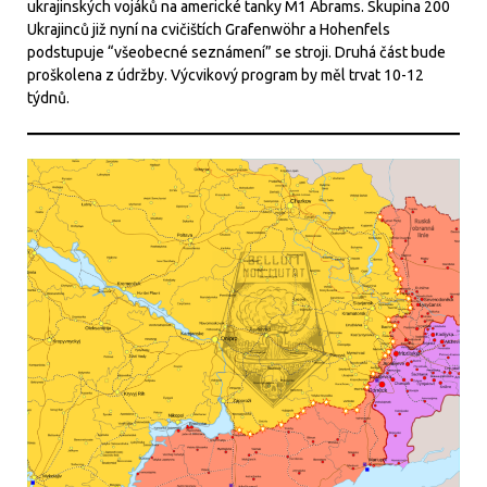
ukrajinských vojáků na americké tanky M1 Abrams. Skupina 200
Ukrajinců již nyní na cvičištích Grafenwöhr a Hohenfels
podstupuje “všeobecné seznámení” se stroji. Druhá část bude
proškolena z údržby. Výcvikový program by měl trvat 10-12
týdnů.