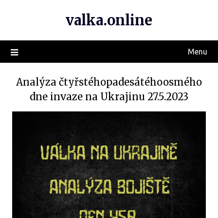
valka.online
Menu
Analýza čtyřstéhopadesátéhoosmého
dne invaze na Ukrajinu 27.5.2023