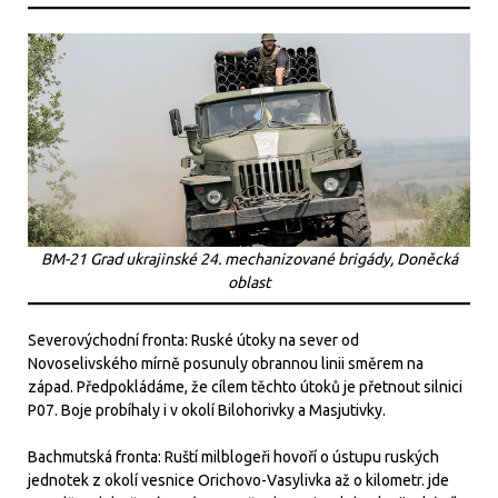
BM-21 Grad ukrajinské 24. mechanizované brigády, Doněcká
oblast
Severovýchodní fronta: Ruské útoky na sever od
Novoselivského mírně posunuly obrannou linii směrem na
západ. Předpokládáme, že cílem těchto útoků je přetnout silnici
P07. Boje probíhaly i v okolí Bilohorivky a Masjutivky.
Bachmutská fronta: Ruští milblogeři hovoří o ústupu ruských
jednotek z okolí vesnice Orichovo-Vasylivka až o kilometr. jde