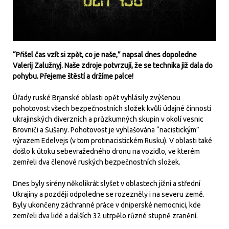
“Přišel čas vzít si zpět, co je naše,” napsal dnes dopoledne
Valerij Zalužnyj. Naše zdroje potvrzují, že se technika již dala do
pohybu. Přejeme štěstí a držíme palce!
Úřady ruské Brjanské oblasti opět vyhlásily zvýšenou
pohotovost všech bezpečnostních složek kvůli údajné činnosti
ukrajinských diverzních a průzkumných skupin v okolí vesnic
Brovniči a Sušany. Pohotovost je vyhlašována “nacistickým”
výrazem Edelvejs (v tom protinacistickém Rusku). V oblasti také
došlo k útoku sebevražedného dronu na vozidlo, ve kterém
zemřeli dva členové ruských bezpečnostních složek.
Dnes byly sirény několikrát slyšet v oblastech jižní a střední
Ukrajiny a později odpoledne se rozezněly i na severu země.
Byly ukončeny záchranné práce v dniperské nemocnici, kde
zemřeli dva lidé a dalších 32 utrpělo různé stupně zranění.