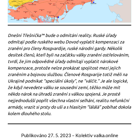
Dnešní Třešnička™ bude o odmítání reality. Ruské úřady
odmítají podle ruského webu Dovod vyplatit kompenzaci za
zranění pro členy Rosgvardije, ruské národní gardy. Několik
desítek členů, kteří byli na začátku války zranění ostřelováním,
tvrdí, že jim odpovědné úřady odmítají vyplatit nárokové
kompenzace, protože nelze prokázat spojitost mezi jejich
zraněním a bojovou službou. Členové Rosgvarije totiž měli na
Ukrajině podnikat “speciální úkoly”, ne “válčit.” Je ale logické,
že když nevedete válku se sousední zemí, těžko může mít
někdo nárok na úhradů zranění s válkou spojená. Je prostě
nejjednodušší popřít všechna vlastní selhání, realitu nefunkční
armády, vrazit si prsty do uší a s hlasitým “lálálá” pobíhat dokola
kolem dlouhého stolu.
Publikováno
27. 5. 2023
–
Kolektiv valka.online