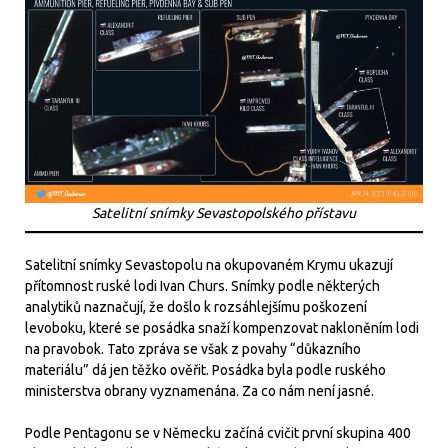
Satelitní snímky Sevastopolského přístavu
Satelitní snímky Sevastopolu na okupovaném Krymu ukazují
přítomnost ruské lodi Ivan Churs. Snímky podle některých
analytiků naznačují, že došlo k rozsáhlejšímu poškození
levoboku, které se posádka snaží kompenzovat nakloněním lodi
na pravobok. Tato zpráva se však z povahy “důkazního
materiálu” dá jen těžko ověřit. Posádka byla podle ruského
ministerstva obrany vyznamenána. Za co nám není jasné.
Podle Pentagonu se v Německu začíná cvičit první skupina 400