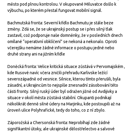
město pod plnou kontrolou. V okupované Miluvatce došlo k
výbuchu, po kterém přestal fungovat mobilní signál.
Bachmutská fronta: Severní křídlo Bachmutu je stále beze
změny. Zdá se, že se ukrajinský postup se i přes silný tlak
zastavil, což podporuje naše domněnky, že v posledních dnech
omílané “operativní obklíčení” se nekoná a nekonalo. Oproti
včerejšku nemáme žádné informace o postupu jedné nebo
druhé strany ani na jižním křídle
Doněcká fronta: Velice kritická situace zůstává v Pervomajském ,
kde Rusové navíc včera zničili přehradu Karlivske ležící
severozápadně od vesnice. Silnice, kterou tímto přerušili, byla
zásadní, a Ukrajincům to nejspíše znesnadní zásobování této
části fronty. Silný ruský úder byl odražen jižně od Avdijivky a
situace v okolí města zůstává stabilní. Okupanti podnikají
několikrát denně silné údery na Marjinku, kde postoupili až na
úroveň ulice Polyhrafické, tedy do toho, co z ní zbylo.
Záporožská a Chersonská fronta: Neprobíhají zde žádné
signifikantní útoky, ale ukrajinské dělostřelectvo a salvové