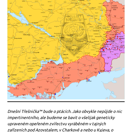
Dnešní Třešnička™ bude o ptácích. Jako obvykle nepůjde o nic
impertinentního, ale budeme se bavit o všelijak geneticky
upraveném opeřeném zvířectvu vyráběném v tajných
zařízeních pod Azovstalem, v Charkově a nebo u Kyjeva, o