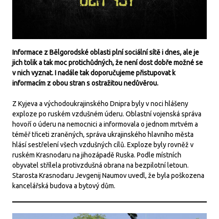
Informace z Bělgorodské oblasti plní sociální sítě i dnes, ale je
jich tolik a tak moc protichůdných, že není dost dobře možné se
v nich vyznat. I nadále tak doporučujeme přistupovat k
informacím z obou stran s ostražitou nedůvěrou.
Z Kyjeva a východoukrajinského Dnipra byly v noci hlášeny
exploze po ruském vzdušném úderu. Oblastní vojenská správa
hovoří o úderu na nemocnici a informovala o jednom mrtvém a
téměř třiceti zraněných, správa ukrajinského hlavního města
hlásí sestřelení všech vzdušných cílů. Exploze byly rovněž v
ruském Krasnodaru na jihozápadě Ruska. Podle místních
obyvatel střílela protivzdušná obrana na bezpilotní letoun.
Starosta Krasnodaru Jevgenij Naumov uvedl, že byla poškozena
kancelářská budova a bytový dům.