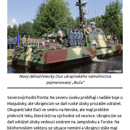
Nový dělostřelecký člun ukrajinského námořnictva
pojmenovaný „Buča“
Severovýchodní fronta: Na severu úseku probíhají i nadále boje u
Masjutivky, ale Ukrajincům se daří ruské útoky prozatím odrážet.
Okupanti také tlačí ve směru na Nevske, ale mají problém
překročit řeku, která leží na východně od vesnice. Ukrajincům se
daří odrážet útoky vedoucí směrem na Jampolivku a Torske. Na
bilohorivském sektoru se situace nemění a Ukrajinci stále mají