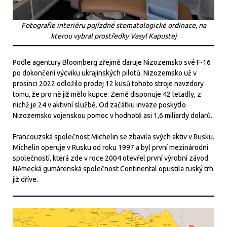
Fotografie interiéru pojízdné stomatologické ordinace, na
kterou vybral prostředky Vasyl Kapustej
Podle agentury Bloomberg zřejmě daruje Nizozemsko své F-16
po dokončení výcviku ukrajinských pilotů. Nizozemsko už v
prosinci 2022 odložilo prodej 12 kusů tohoto stroje navzdory
tomu, že pro ně již mělo kupce. Země disponuje 42 letadly, z
nichž je 24 v aktivní službě. Od začátku invaze poskytlo
Nizozemsko vojenskou pomoc v hodnotě asi 1,6 miliardy dolarů.
Francouzská společnost Michelin se zbavila svých aktiv v Rusku.
Michelin operuje v Rusku od roku 1997 a byl první mezinárodní
společností, která zde v roce 2004 otevřel první výrobní závod.
Německá gumárenská společnost Continental opustila ruský trh
již dříve.