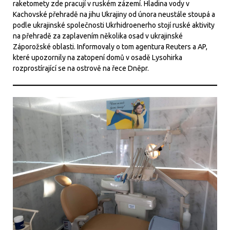
raketomety zde pracují v ruském zázemí. Hladina vody v
Kachovské přehradě na jihu Ukrajiny od února neustále stoupá a
podle ukrajinské společnosti Ukrhidroenerho stojí ruské aktivity
na přehradě za zaplavením několika osad v ukrajinské
Záporožské oblasti. Informovaly o tom agentura Reuters a AP,
které upozornily na zatopení domů v osadě Lysohirka
rozprostírající se na ostrově na řece Dněpr.