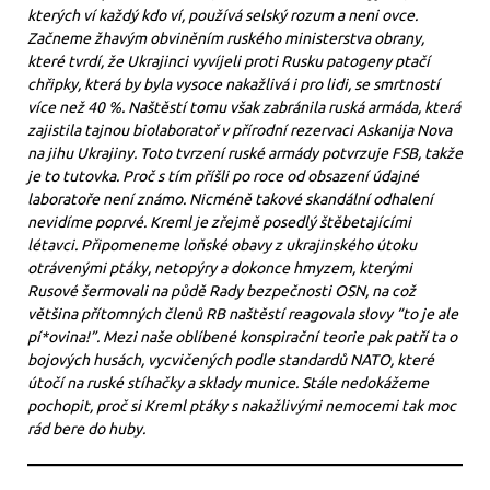
kterých ví každý kdo ví, používá selský rozum a neni ovce.
Začneme žhavým obviněním ruského ministerstva obrany,
které tvrdí, že Ukrajinci vyvíjeli proti Rusku patogeny ptačí
chřipky, která by byla vysoce nakažlivá i pro lidi, se smrtností
více než 40 %. Naštěstí tomu však zabránila ruská armáda, která
zajistila tajnou biolaboratoř v přírodní rezervaci Askanija Nova
na jihu Ukrajiny. Toto tvrzení ruské armády potvrzuje FSB, takže
je to tutovka. Proč s tím příšli po roce od obsazení údajné
laboratoře není známo. Nicméně takové skandální odhalení
nevidíme poprvé. Kreml je zřejmě posedlý štěbetajícími
létavci. Připomeneme loňské obavy z ukrajinského útoku
otrávenými ptáky, netopýry a dokonce hmyzem, kterými
Rusové šermovali na půdě Rady bezpečnosti OSN, na což
většina přítomných členů RB naštěstí reagovala slovy “to je ale
pí*ovina!”. Mezi naše oblíbené konspirační teorie pak patří ta o
bojových husách, vycvičených podle standardů NATO, které
útočí na ruské stíhačky a sklady munice. Stále nedokážeme
pochopit, proč si Kreml ptáky s nakažlivými nemocemi tak moc
rád bere do huby.