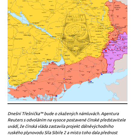
Dnešní Třešnička™ bude o zkažených námluvách. Agentura
Reuters s odvoláním na vysoce postavené čínské představitele
uvádí, že čínská vláda zastavila projekt dálněvýchodního
ruského plynovodu Síla Sibiře 2 a místo toho dala přednost