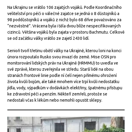
Na Ukrajinu se vrátilo 106 zajatých vojáků. Podle Koordinačního
velitelství pro péči o válečné zajatce se jedná o 8 důstojníků a
98 poddůstojníků a vojáků z nichž bylo 68 dříve považováno za
“nezvěstné”. Vrácena byla i těla dvou blíže nespecifikovaných
cizinců. Většina vojáků byla zajata v prostoru Bachmutu. Celkově
se od začátku války vrátilo ze zajetí 2430 lidí.
Senioři tvoří třetinu obětí války na Ukrajině, kterou loni na konci
února rozpoutalo Rusko svou invazí do země. Mise OSN pro
monitorování lidských práv na Ukrajině (HRMMU) to uvedla ve
své zprávě, kterou zveřejnila ve středu. Starší lidé na obou
stranách frontové linie podle ní čelí nejen přímému ohrožení
života kvůli bojům, ale také mnohem více trpí kvůli nedostatku
jídla, vody, výpadkům v dodávkách elektřiny, špatnému přístupu
ke zdravotní péči a penzím. Někteří zemřeli, protože se
nedostali včas k lékům nebo nemohli opustit sklepy.