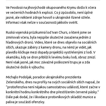
Ve Feodosii na jihovýchodě okupovaného Krymu došlo k včera
ve večerních hodinách k explozi. Co ji způsobilo, není úplně
jasné, ale některé zdroje hovoří o ukrajinské řízené střele.
Informaci však nelze v současnosti jakkoliv ověřit.
Ruská vojenská průzkumná loď Ivan Churs, o které jsme se
zmiňovali včera, byla nejspíše skutečně zasažena jedním z
hladinových dronů. Video, které se dnes objevilo na sociálních
sítích, ukazuje záběry z kamery dronu, na němž je vidět, jak
plavidlo kličkuje mezi dopady projektilů vystřelenými z lodi. V
okamžiku, kdy se dron přiblíží k levému boku lodi, obraz zmizí.
Není však jasné, jak moc závažné poškození trupu je a zda
skutečně došlo k výbuchu.
Michajlo Podoljak, poradce ukrajinského prezidenta
Zelenského, dnes na profily na svých sociálních sítích napsal, že
“protiofenzíva není nějakou samostatnou událostí, které začne v
konkrétní hodinu konkrétního dne přestřižením červené pásky.”
Dále pak dodal, že i likvidace protivníkových skladišť munice a
paliva je součástí ofenzívy.