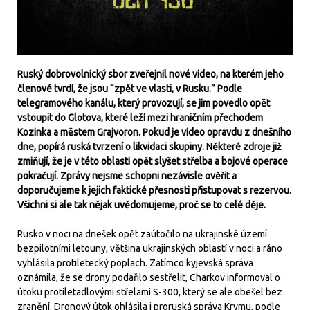
Ruský dobrovolnický sbor zveřejnil nové video, na kterém jeho
členové tvrdí, že jsou “zpět ve vlasti, v Rusku.” Podle
telegramového kanálu, který provozují, se jim povedlo opět
vstoupit do Glotova, které leží mezi hraničním přechodem
Kozinka a městem Grajvoron. Pokud je video opravdu z dnešního
dne, popírá ruská tvrzení o likvidaci skupiny. Některé zdroje již
zmiňují, že je v této oblasti opět slyšet střelba a bojové operace
pokračují. Zprávy nejsme schopni nezávisle ověřit a
doporučujeme k jejich faktické přesnosti přistupovat s rezervou.
Všichni si ale tak nějak uvědomujeme, proč se to celé děje.
Rusko v noci na dnešek opět zaútočilo na ukrajinské území
bezpilotními letouny, většina ukrajinských oblastí v noci a ráno
vyhlásila protiletecký poplach. Zatímco kyjevská správa
oznámila, že se drony podařilo sestřelit, Charkov informoval o
útoku protiletadlovými střelami S-300, který se ale obešel bez
zranění. Dronový útok ohlásila i proruská správa Krymu, podle