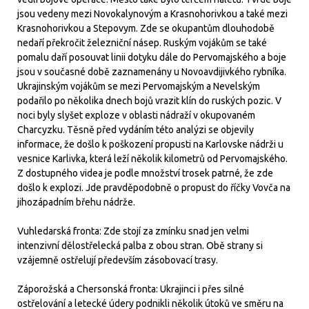
jsou vedeny mezi Novokalynovým a Krasnohorivkou a také mezi
Krasnohorivkou a Stepovym. Zde se okupantům dlouhodobě
nedaří překročit železniční násep. Ruským vojákům se také
pomalu daří posouvat linii dotyku dále do Pervomajského a boje
jsou v současné době zaznamenány u Novoavdijivkého rybníka.
Ukrajinským vojákům se mezi Pervomajským a Nevelským
podařilo po několika dnech bojů vrazit klín do ruských pozic. V
noci byly slyšet exploze v oblasti nádraží v okupovaném
Charcyzku. Těsně před vydáním této analýzi se objevily
informace, že došlo k poškození propusti na Karlovske nádrži u
vesnice Karlivka, která leží několik kilometrů od Pervomajského.
Z dostupného videa je podle množství trosek patrné, že zde
došlo k explozi. Jde pravděpodobně o propust do říčky Vovča na
jihozápadním břehu nádrže.
Vuhledarská fronta: Zde stojí za zmínku snad jen velmi
intenzivní dělostřelecká palba z obou stran. Obě strany si
vzájemně ostřelují především zásobovací trasy.
Záporožská a Chersonská fronta: Ukrajinci i přes silné
ostřelování a letecké údery podnikli několik útoků ve směru na