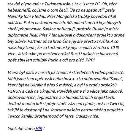
stavbě plynovodu z Turkmenistánu, tzv. “Lince D”. Oh, těch
liebesbriefů, co jsme o tom četli. “Je to na spadnutí” psaly
Novinky loni v lednu. Přes Mongolsko trubky povedou říkal
diktátor Putin na konferencích. 50 miliard metrů krychlových
chtěl přepravovat. Sankce nefungují, protože Rusko je mistr
diplomacie říkal. Přes 7 let usiloval o dokončení projektu druhé
Síly Sibiře. Partner až za hrob Čína jej ale přesto zrušila. A to
navzdory tomu, že za turkmenský plyn zaplatí zhruba o 30 %
více. A tak nám po masivní erekci Rusů i našich zchlastenců
opět zbyl jen schlíplý Putin a oči pro pláč. PPP!
Včera byl další z našich již tradiční středečních video podcastů.
Měli jsme tam opět vzácného hosta, a to dobrovolníka “Sama”,
který byl na Ukrajině přes 5 měsíců, a byl i u zrodu projektů
PERUN a Češi na Ukrajině. Povídali jsme si o válce jako takové,
dobrovolnících, legionářích a o humanitárních projektech.
Jelikož mnoho lidí si přeje vidět záznam i jinde, než na Twitchi,
tak již je dostupný i na Youtube našeho partnerského projektu
Twitch kanálu Brotherhood of Terra. Odkazy níže.
Youtube video
HÍR
!