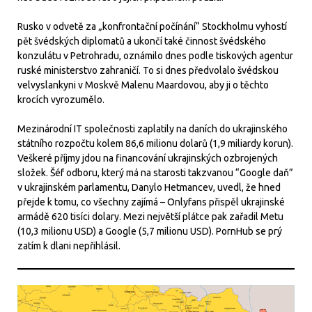
Rusko v odvetě za „konfrontační počínání“ Stockholmu vyhostí
pět švédských diplomatů a ukončí také činnost švédského
konzulátu v Petrohradu, oznámilo dnes podle tiskových agentur
ruské ministerstvo zahraničí. To si dnes předvolalo švédskou
velvyslankyni v Moskvě Malenu Maardovou, aby ji o těchto
krocích vyrozumělo.
Mezinárodní IT společnosti zaplatily na daních do ukrajinského
státního rozpočtu kolem 86,6 milionu dolarů (1,9 miliardy korun).
Veškeré příjmy jdou na financování ukrajinských ozbrojených
složek. Šéf odboru, který má na starosti takzvanou “Google daň”
v ukrajinském parlamentu, Danylo Hetmancev, uvedl, že hned
přejde k tomu, co všechny zajímá – Onlyfans přispěl ukrajinské
armádě 620 tisíci dolary. Mezi největší plátce pak zařadil Metu
(10,3 milionu USD) a Google (5,7 milionu USD). PornHub se prý
zatím k dlani nepřihlásil.