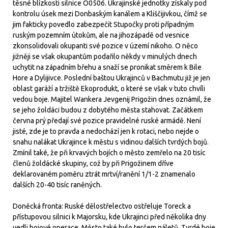
těsné blízkosti silnice O0506. Ukrajinské jednotky získaly pod
kontrolu úsek mezi Donbaským kanálem a Kliščijivkou, čímž se
jim fakticky povedlo zabezpečit Stupočky proti případným
ruským pozemním útokům, ale na jihozápadě od vesnice
zkonsolidovali okupanti své pozice v území nikoho. O něco
jižněji se však okupantům podařilo někdy v minulých dnech
uchytit na západním břehu a snaží se pronikat směrem k Bile
Hore a Dylijivce. Poslední baštou Ukrajinců v Bachmutu již je jen
oblast garáží a tržiště Ekoprodukt, o které se však v tuto chvíli
vedou boje. Majitel Wankera Jevgenij Prigožin dnes oznámil, že
se jeho žoldáci budou z dobytého města stahovat. Začátkem
června prý předají své pozice pravidelné ruské armádě. Není
jisté, zde je to pravda a nedochází jen k rotaci, nebo nejde o
snahu nalákat Ukrajince k městu s vidinou dalších tvrdých bojů.
Zmínil také, že při krvavých bojích o město zemřelo na 20 tisíc
členů žoldácké skupiny, což by při Prigožinem dříve
deklarovaném poměru ztrát mrtví/ranění 1/1-2 znamenalo
dalších 20-40 tisíc raněných.
Doněcká fronta: Ruské dělostřelectvo ostřeluje Toreck a
přístupovou silnici k Majorsku, kde Ukrajinci před několika dny
vedli bojové operace. Město také bylo terčem náletů. Tvrdé boje