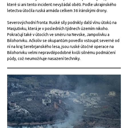
které si ani tento incident nevyžádal oběti. Podle ukrajinského
letectva útočila ruská armáda celkem 36 íránskými drony.
Severovýchodní fronta: Ruské síly podnikly další vlnu útoků na
Masjutivku, která je v posledních týdnech územím nikoho.
Pokračují také v útocích ve směru na Nevske, Jampolivku a
Bilohorivku. Ačkoliv se okupantům povedlo vstoupit severně od
ní na kraj Serebrjanského lesa, jsou ruské útočné operace na
Bilohorivku velmi nepravděpodobné kvůli silnému podmáčení
půdy, což neumožňuje nasazení techniky.