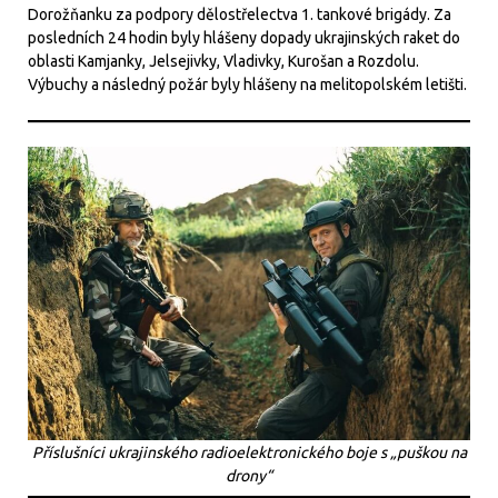
Dorožňanku za podpory dělostřelectva 1. tankové brigády. Za
posledních 24 hodin byly hlášeny dopady ukrajinských raket do
oblasti Kamjanky, Jelsejivky, Vladivky, Kurošan a Rozdolu.
Výbuchy a následný požár byly hlášeny na melitopolském letišti.
Příslušníci ukrajinského radioelektronického boje s „puškou na
drony“