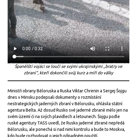
Španělští vojáci se loučí se svými ukrajinskými „bratry ve
zbrani“, kteří dokončili svůj kurz a míří do války
Ministři obrany Běloruska a Ruska Viktar Chrenin a Sergej Šojgu
dnes v Minsku podepsali dokumenty o rozmístění
nestrategických jaderných zbraní v Bělorusku, ohlásila státní
agentura Belta. Až dosud Rusko své jaderné zbraně mělo jen na
svém území či na svých plavidlech a letounech. Šojgu podle
ruské agentury TASS uvedl, že Rusko jaderné zbraně nepředá
Bělorusku, ale ponechá si nad nimi kontrolu a bude to Moskva,
kdo bude rozhodovat o jejich případném použití.