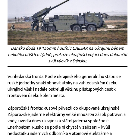
Dánsko dodá 19 155mm houfnic CAESAR na Ukrajinu během
několika příštích týdnů, protože ukrajinští vojáci dnes dokončili
svůj výcvik v Dánsku.
Vuhledarská fronta: Podle ukrajinského generálního štábu se
ruské jednotky snaží obnovit útoky na vuhledarském úseku.
Ukrajinci však i nadále ostřelují většinu přístupových cest k
frontovém úseku kolem města.
Záporožská fronta: Rusové přivezli do okupované ukrajinské
Záporožské jaderné elektrárny velké množství zásob potravin a
vody, uvedla dnes ukrajinská státní jaderná společnost
Enerhoatom. Rusko se podle ní chystá v zařízení – kvůli
nedostatku jaderných odborníků v atomové elektrárně a