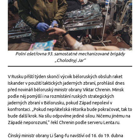
Polní ošetřovna 93. samostatné mechanizované brigády
„Cholodnyj Jar“
V Rusku příští týden skončí výcvik běloruských obsluh raket
Iskander v použití taktických jaderných zbraní, prohlásil dnes
před novináři běloruský ministr obrany Viktar Chrenin. Minsk
podle něj pomýšlí i na rozmístění ruských strategických
jaderných zbraní v Bělorusku, pokud Západ nepoleví v
konfrontaci. „Pokud nepřátelská rétorika bude pokračovat, tak to
bude další krok. Na sílu odpovíme jedině silou. Ničemu jinému na
Západě neporozumí,“ řekl Chrenin podle serveru Lenta.ru.
Čínský ministr obrany Li Šang-fu navštíví od 16. do 19. dubna