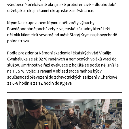
všeobecně očekávané ukrajinské protiofenzivě – dlouhodobě
držet jako rukojmí tamní ukrajinské zaměstnance.
Krym: Na okupovaném Krymu opět zněly výbuchy.
Pravděpodobně pocházely z vojenské základny která leží
několik kilometrů severně od měst Staryj Krym na jihovýchodě
poloostrova.
Podle prezidenta Národní akademie lékařských věd Vitalije
Cymbaljuka se až 82 % raněných a nemocných vojáků vrací do
služby. Úmrtnost ve fázi evakuace z bojiště se podle něj snížila
na 1,35 %. Vojáci s ranami v oblasti srdce mohou být v
současnosti převezeni do zdravotnických zařízení v Charkově
za 6-8 hodin a za 12 hodin do Kyjeva.