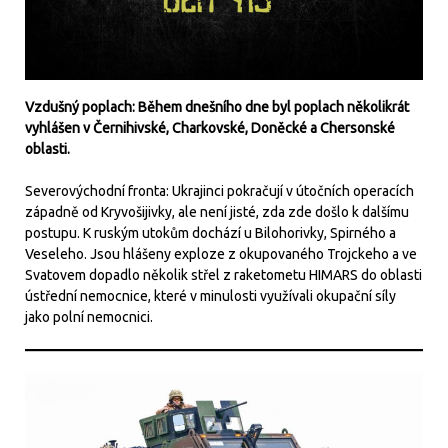
Vzdušný poplach: Během dnešního dne byl poplach několikrát
vyhlášen v Černihivské, Charkovské, Doněcké a Chersonské
oblasti.
Severovýchodní fronta: Ukrajinci pokračují v útočních operacích
západně od Kryvošijivky, ale není jisté, zda zde došlo k dalšímu
postupu. K ruským utokům dochází u Bilohorivky, Spirného a
Veseleho. Jsou hlášeny exploze z okupovaného Trojckeho a ve
Svatovem dopadlo několik střel z raketometu HIMARS do oblasti
ústřední nemocnice, které v minulosti využívali okupační síly
jako polní nemocnici.