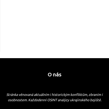
O nás
Stránka věnovaná aktuálním i historickým konfliktům, zbraním i
osobnostem. Každodenní OSINT analýzy ukrajinského bojiště.