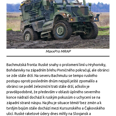
MaxxPro MRAP
Bachmutská fronta: Ruské snahy o prolomení linií u Hryhorivky,
Bohdanivky na západním břehu Pivničného pokračují, ale obránci
se zde stále drží. Na severu Bachmutu se tempo ruského
postupu oproti posledním dnům nejspíš ještě zpomalilo a
obránci se podél železniční trati stále drží, ačkoliv je
pravděpodobné, že především v oblasti úplného severního
konce nádraží dochází k ruským pokusům o uchycení se na
západní straně náspu. Na jihu je situace téměř bez změn a k
tvrdým bojům stále dochází mezi Kursunského a Čajkovského
ulicí. Ruské raketové údery dnes mířily na Slovjansk a