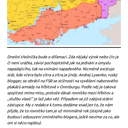
Dnešní třešnička bude o difamaci. Zda nějaký výrok nebo čin je
či není urážka, závisí pochopitelně jak na jednání a úmyslu
napadajícího, tak na vnímání napadeného. Nicméně existuje
stát, kde včera bylo zítra a zítra je jindy. Andrej Lysenko, ruský
blogger, se obrátil na FSB se stížností na vyvěšení naborového
plakátů armády na hřbitově v Orenburgu. Podle něj je taková
spojitost mimo mísu, protože dávat rovnítko mezi hřbitov a
„službu vlasti” je lež jako věž. Případem se již zabývá státní
zástupce. My z redakce k tomu dodáme snad jen to, že nám
přijde, že to rovnítko tam je už minimálně rok (stejně jako
budoucí odsouzení zmíněného blogera, ještě nevíme za co, ale
oni si něco najdou).