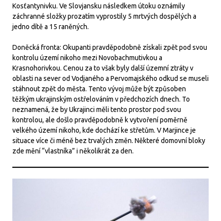
Kosťantynivku. Ve Slovjansku následkem útoku oznámily
záchranné složky prozatím vyprostily 5 mrtvých dospělých a
jedno dítě a 15 raněných.
Doněcká fronta: Okupanti pravděpodobně získali zpět pod svou
kontrolu území nikoho mezi Novobachmutivkou a
Krasnohorivkou. Cenou za to však byly další územní ztráty v
oblasti na sever od Vodjaného a Pervomajského odkud se museli
stáhnout zpět do města. Tento vývoj může být způsoben
těžkým ukrajinským ostřelováním v předchozích dnech. To
neznamená, že by Ukrajinci měli tento prostor pod svou
kontrolou, ale došlo pravděpodobně k vytvoření poměrně
velkého území nikoho, kde dochází ke střetům. V Marjince je
situace více či méně bez trvalých změn. Některé domovní bloky
zde mění “vlastníka” i několikrát za den.