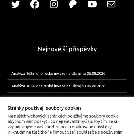
Nejnovější příspěvky
Analýza 1625. dne ruské invaze na Ukrajinu 06.08.2026
Analýza 1624. dne ruské invaze na Ukrajinu 05.08.2026
Analýza 1623. dne ruské invaze na Ukrajinu 04.08.2026
Stránky používají soubory cookies
Na našich webových stránkách používáme soubory cookie,
abychom vám poskytli co nejrelevantnější služby tím, že si
zapamatujeme vaše preference a opakované návštěvy.
Kliknutím na tlačítko "Přijmout vše" souhlasíte s používáním