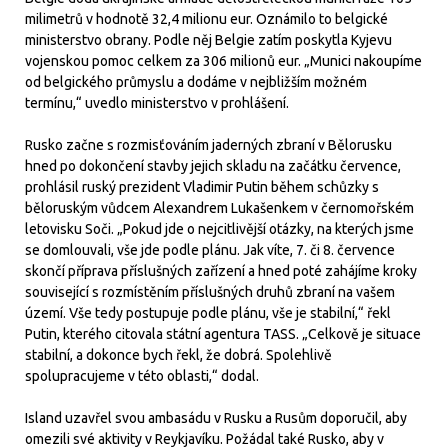
milimetrů v hodnotě 32,4 milionu eur. Oznámilo to belgické
ministerstvo obrany. Podle něj Belgie zatím poskytla Kyjevu
vojenskou pomoc celkem za 306 milionů eur. „Munici nakoupíme
od belgického průmyslu a dodáme v nejbližším možném
termínu,“ uvedlo ministerstvo v prohlášení.
Rusko začne s rozmisťováním jaderných zbraní v Bělorusku
hned po dokončení stavby jejich skladu na začátku července,
prohlásil ruský prezident Vladimir Putin během schůzky s
běloruským vůdcem Alexandrem Lukašenkem v černomořském
letovisku Soči. „Pokud jde o nejcitlivější otázky, na kterých jsme
se domlouvali, vše jde podle plánu. Jak víte, 7. či 8. července
skončí příprava příslušných zařízení a hned poté zahájíme kroky
související s rozmístěním příslušných druhů zbraní na vašem
území. Vše tedy postupuje podle plánu, vše je stabilní,“ řekl
Putin, kterého citovala státní agentura TASS. „Celkově je situace
stabilní, a dokonce bych řekl, že dobrá. Spolehlivě
spolupracujeme v této oblasti,“ dodal.
Island uzavřel svou ambasádu v Rusku a Rusům doporučil, aby
omezili své aktivity v Reykjavíku. Požádal také Rusko, aby v