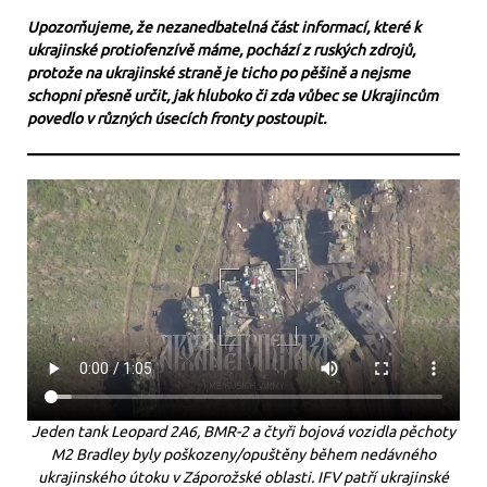
Upozorňujeme, že nezanedbatelná část informací, které k
ukrajinské protiofenzívě máme, pochází z ruských zdrojů,
protože na ukrajinské straně je ticho po pěšině a nejsme
schopni přesně určit, jak hluboko či zda vůbec se Ukrajincům
povedlo v různých úsecích fronty postoupit.
Jeden tank Leopard 2A6, BMR-2 a čtyři bojová vozidla pěchoty
M2 Bradley byly poškozeny/opuštěny během nedávného
ukrajinského útoku v Záporožské oblasti. IFV patří ukrajinské