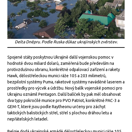
Delta Dněpru. Podle Ruska důkaz ukrajinských zvěrstev.
Spojené státy poskytnou Ukrajině další vojenskou pomoc v
hodnotě dvou miliard dolarů, zaměřená bude především na
protivzdušnou obranu, konkrétně odpalovací zařízení a rakety
Hawk, dělostřeleckou munici ráže 105 a 203 milimetrů,
bezpilotní systémy Puma, raketové systémy naváděné laserem a
prostředky pro výcvik a údržbu. Nový balík vojenské pomoci pro
Ukrajinu oznámil Pentagon. Další balíček by pak měl obsahovat
dva typy pokročilé munice pro PVO Patriot, konkrétně PAC-3 a
GEM-T, které jsou podle Raytheonu určeny pro záchyt
taktických balistických střel, střel s plochou dráhou letu a
nepřátelských letadel.
Belgie dodá ukrajinské armádě dělostřeleckou munici ráže 105