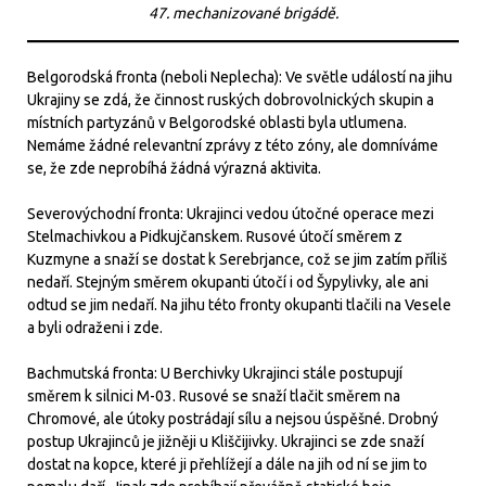
47. mechanizované brigádě.
Belgorodská fronta (neboli Neplecha): Ve světle událostí na jihu
Ukrajiny se zdá, že činnost ruských dobrovolnických skupin a
místních partyzánů v Belgorodské oblasti byla utlumena.
Nemáme žádné relevantní zprávy z této zóny, ale domníváme
se, že zde neprobíhá žádná výrazná aktivita.
Severovýchodní fronta: Ukrajinci vedou útočné operace mezi
Stelmachivkou a Pidkujčanskem. Rusové útočí směrem z
Kuzmyne a snaží se dostat k Serebrjance, což se jim zatím příliš
nedaří. Stejným směrem okupanti útočí i od Šypylivky, ale ani
odtud se jim nedaří. Na jihu této fronty okupanti tlačili na Vesele
a byli odraženi i zde.
Bachmutská fronta: U Berchivky Ukrajinci stále postupují
směrem k silnici M-03. Rusové se snaží tlačit směrem na
Chromové, ale útoky postrádají sílu a nejsou úspěšné. Drobný
postup Ukrajinců je jižněji u Kliščijivky. Ukrajinci se zde snaží
dostat na kopce, které ji přehlížejí a dále na jih od ní se jim to