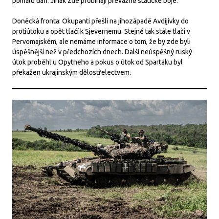
pomalu daří. Jinak zde probíhají převážně statické boje.
Doněcká fronta: Okupanti přešli na jihozápadě Avdijivky do
protiútoku a opět tlačí k Sjevernemu. Stejně tak stále tlačí v
Pervomajském, ale nemáme informace o tom, že by zde byli
úspěšnější než v předchozích dnech. Další neúspěšný ruský
útok proběhl u Opytneho a pokus o útok od Spartaku byl
překažen ukrajinským dělostřelectvem.