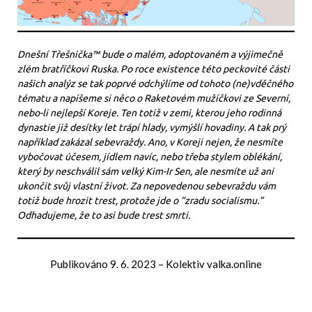
Dnešní Třešnička™ bude o malém, adoptovaném a výjimečně
zlém bratříčkovi Ruska. Po roce existence této peckovité části
našich analýz se tak poprvé odchýlíme od tohoto (ne)vděčného
tématu a napíšeme si něco o Raketovém mužíčkovi ze Severní,
nebo-li nejlepší Koreje. Ten totiž v zemi, kterou jeho rodinná
dynastie již desítky let trápí hlady, vymýšlí hovadiny. A tak prý
například zakázal sebevraždy. Ano, v Koreji nejen, že nesmíte
vybočovat účesem, jídlem navíc, nebo třeba stylem oblékání,
který by neschválil sám velký Kim-Ir Sen, ale nesmíte už ani
ukončit svůj vlastní život. Za nepovedenou sebevraždu vám
totiž bude hrozit trest, protože jde o “zradu socialismu.”
Odhadujeme, že to asi bude trest smrti.
Publikováno
9. 6. 2023
–
Kolektiv valka.online