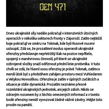
Dnes ukrajinské síly nadále pokračují v intenzivních útočných
operacích v několika sektorech fronty v Záporoží. Zatím nejtěžší
boje pokračují ve směru na Tokmak, kde byli Rusové nuceni
ustoupit. Zdá se, že prozatímní modus operandi ukrajinské
ofenzívy představuje nepřetržitý tlak na pozice nepřítele,
spojený s manévrovou činností, při které se ukrajinské
ozbrojené složky snaží odříznout přední linie protivníka. V tuto
chvíli se zdá, že hlavní osou ofenzivy je právě Tokmak, zatímco
menší útok byl s předstihem zahájen prostoru mezi Vuhledarem
a Velykou Novosilkou. Ofenzíva je zatím v úplných začátcích a
situace je stále dynamická. Prozatím neznáme přesné
rozmístění ukrajinských jednotek, ani jejich záloh. Nikdo se
zdravým rozumem by z těchto omezených informací a v tomto
bodě ofenzivy neměl vyvozovat žádné vážné závěry. Mějte toto
prosím na paměti.