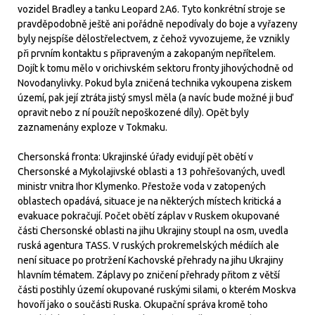
vozidel Bradley a tanku Leopard 2A6. Tyto konkrétní stroje se
pravděpodobně ještě ani pořádně nepodívaly do boje a vyřazeny
byly nejspíše dělostřelectvem, z čehož vyvozujeme, že vznikly
při prvním kontaktu s připraveným a zakopaným nepřítelem.
Dojít k tomu mělo v orichivském sektoru fronty jihovýchodně od
Novodanylivky. Pokud byla zničená technika vykoupena ziskem
území, pak její ztráta jistý smysl měla (a navíc bude možné ji buď
opravit nebo z ní použít nepoškozené díly). Opět byly
zaznamenány exploze v Tokmaku.
Chersonská fronta: Ukrajinské úřady evidují pět obětí v
Chersonské a Mykolajivské oblasti a 13 pohřešovaných, uvedl
ministr vnitra Ihor Klymenko. Přestože voda v zatopených
oblastech opadává, situace je na některých místech kritická a
evakuace pokračují. Počet obětí záplav v Ruskem okupované
části Chersonské oblasti na jihu Ukrajiny stoupl na osm, uvedla
ruská agentura TASS. V ruských prokremelských médiích ale
není situace po protržení Kachovské přehrady na jihu Ukrajiny
hlavním tématem. Záplavy po zničení přehrady přitom z větší
části postihly území okupované ruskými silami, o kterém Moskva
hovoří jako o součásti Ruska. Okupační správa kromě toho