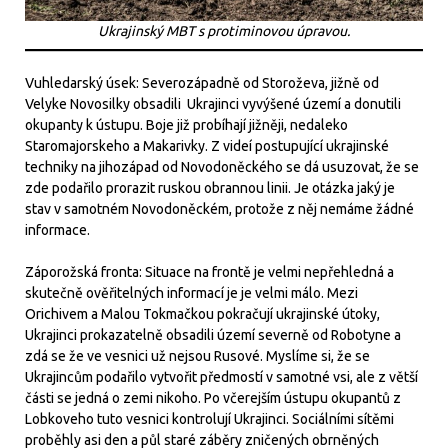
Ukrajinský MBT s protiminovou úpravou.
Vuhledarský úsek: Severozápadně od Storoževa, jižně od
Velyke Novosilky obsadili Ukrajinci vyvýšené území a donutili
okupanty k ústupu. Boje již probíhají jižněji, nedaleko
Staromajorskeho a Makarivky. Z videí postupující ukrajinské
techniky na jihozápad od Novodoněckého se dá usuzovat, že se
zde podařilo prorazit ruskou obrannou linii. Je otázka jaký je
stav v samotném Novodoněckém, protože z něj nemáme žádné
informace.
Záporožská fronta: Situace na frontě je velmi nepřehledná a
skutečně ověřitelných informací je je velmi málo. Mezi
Orichivem a Malou Tokmačkou pokračují ukrajinské útoky,
Ukrajinci prokazatelně obsadili území severně od Robotyne a
zdá se že ve vesnici už nejsou Rusové. Myslíme si, že se
Ukrajincům podařilo vytvořit předmostí v samotné vsi, ale z větší
části se jedná o zemi nikoho. Po včerejším ústupu okupantů z
Lobkoveho tuto vesnici kontrolují Ukrajinci. Sociálními sítěmi
proběhly asi den a půl staré záběry zničených obrněných