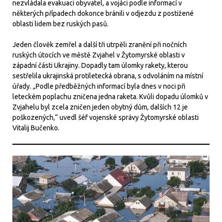
nezvládala evakuaci obyvatel, a vojáci podle informací v
některých případech dokonce bránili v odjezdu z postižené
oblasti lidem bez ruských pasů.
Jeden člověk zemřel a další tři utrpěli zranění při nočních
ruských útocích ve městě Zvjahel v Žytomyrské oblasti v
západní části Ukrajiny. Dopadly tam úlomky rakety, kterou
sestřelila ukrajinská protiletecká obrana, s odvoláním na místní
úřady. „Podle předběžných informací byla dnes v noci při
leteckém poplachu zničena jedna raketa. Kvůli dopadu úlomků v
Zvjahelu byl zcela zničen jeden obytný dům, dalších 12 je
poškozených,“ uvedl šéf vojenské správy Žytomyrské oblasti
Vitalij Bučenko.