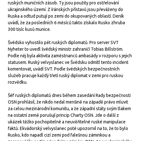
ruských muničních zásob. Ty jsou použity pro ostřelování
ukrajinského území. Z íránských přístavů jsou převáženy do
Ruska a odtud putují po zemi do okupovaných oblastí. Deník
uvádí, že za posledních 6 měsíců takto získalo Rusko zhruba
300 tisíc kusů munice.
Švédsko vyhostilo pět ruských diplomatů. Pro server SVT
Nyheter to uvedl švédský ministr zahraničí Tobias Billström.
Podle něj byla aktivita zaměstnanců ambasády v rozporu s jejich
statusem. Ruský velvyslanec ve Švédsku odmítl tento incident
komentovat, uvádí SVT. Podle švédských bezpečnostních
služeb pracuje každý třetí ruský diplomat v zemi pro ruskou
rozvědku.
Šéf ruských diplomatů dnes během zasedání Rady bezpečnosti
OSN prohlásil, že nikdo nedal menšině na západě právo mluvit
za celou mezinárodní komunitu, a že západní státy svým tlakem
na ostatní země porušují princip Charty OSN. Jde o další z
ukázek těžko pochopitelné a neuvěřitelné ruské manipulace
faktů. Ekvádorský velvyslanec poté upozornil na to, že to bylo
Rusko, kdo napadl cizí zemi pod falešnou záminkou a