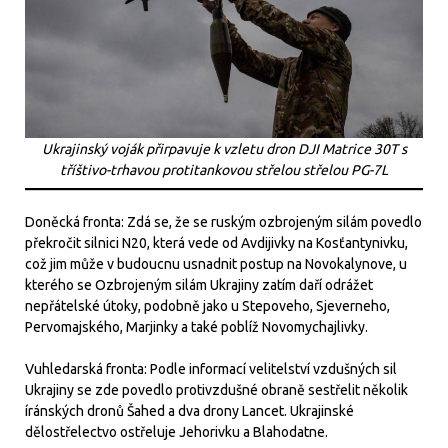
Ukrajinský voják přirpavuje k vzletu dron DJI Matrice 30T s
tříštivo-trhavou protitankovou střelou střelou PG-7L
Doněcká fronta: Zdá se, že se ruským ozbrojeným silám povedlo
překročit silnici N20, která vede od Avdijivky na Kosťantynivku,
což jim může v budoucnu usnadnit postup na Novokalynove, u
kterého se Ozbrojeným silám Ukrajiny zatím daří odrážet
nepřátelské útoky, podobně jako u Stepoveho, Sjeverneho,
Pervomajského, Marjinky a také poblíž Novomychajlivky.
Vuhledarská fronta: Podle informací velitelství vzdušných sil
Ukrajiny se zde povedlo protivzdušné obraně sestřelit několik
íránských dronů Šahed a dva drony Lancet. Ukrajinské
dělostřelectvo ostřeluje Jehorivku a Blahodatne.