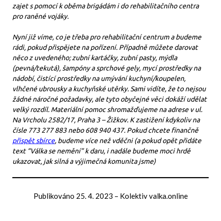
zajet s pomocí k oběma brigádám i do rehabilitačního centra
pro raněné vojáky.
Nyní již víme, co je třeba pro rehabilitační centrum a budeme
rádi, pokud přispějete na pořízení. Případně můžete darovat
něco z uvedeného; zubní kartáčky, zubní pasty, mýdla
(pevná/tekutá), šampóny a sprchové gely, mycí prostředky na
nádobí, čistící prostředky na umývání kuchyní/koupelen,
vlhčené ubrousky a kuchyňské utěrky. Sami vidíte, že to nejsou
žádné náročné požadavky, ale tyto obyčejné věci dokáží udělat
velký rozdíl. Materiální pomoc shromažďujeme na adrese v ul.
Na Vrcholu 2582/17, Praha 3 – Žižkov. K zastižení kdykoliv na
čísle 773 277 883 nebo 608 940 437. Pokud chcete finančně
přispět sbírce
, budeme více než vděčni (a pokud opět přidáte
text “Válka se nemění” k daru, i nadále budeme moci hrdě
ukazovat, jak silná a výjimečná komunita jsme)
Publikováno
25. 4. 2023
–
Kolektiv valka.online