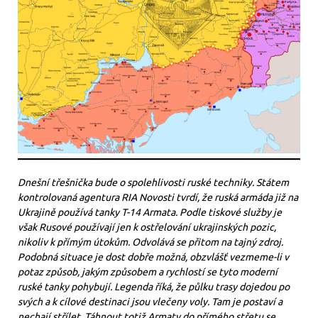
Dnešní třešnička bude o spolehlivosti ruské techniky. Státem
kontrolovaná agentura RIA Novosti tvrdí, že ruská armáda již na
Ukrajině používá tanky T-14 Armata. Podle tiskové služby je
však Rusové používají jen k ostřelování ukrajinských pozic,
nikoliv k přímým útokům. Odvolává se přitom na tajný zdroj.
Podobná situace je dost dobře možná, obzvlášť vezmeme-li v
potaz způsob, jakým způsobem a rychlostí se tyto moderní
ruské tanky pohybují. Legenda říká, že půlku trasy dojedou po
svých a k cílové destinaci jsou vlečeny voly. Tam je postaví a
nechají střílet. Táhnout totiž Armaty do přímého střetu se