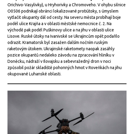
Orichivo-Vasylivky), u Hryhorivky a Chromoveho. V ohybu silnice
O0506 podnikají obránci lokalizované protiútoky, s úmyslem
vytlačit okupanty dál od cesty. Na severu města probíhají boje
podél ulice Krajňa a v oblasti městské nemocnice č. 2. Na
východě pak podél Puškinovy ​​ulice a na jihu v oblasti ulice
Lisove. Ruské útoky na Ivanivské se Ukrajincům opět podařilo
odrazit. Kramatorsk byl zasažen dalším nočním ruským
raketovým útokem. Ukrajinské raketomety naopak zasáhly
pozice okupantů nedaleko závodu na zpracování hliníku v
Doněcku, nádraží v Ilovajsku a sebevražedný dron v noci
způsobil požár skladiště pohonných hmot v Roveňkách na jihu
okupované Luhanské oblasti.