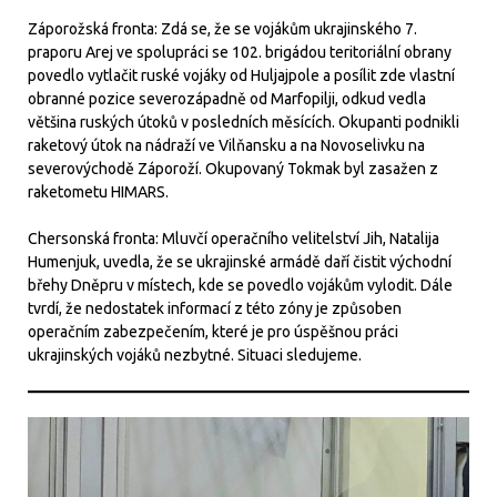
Záporožská fronta: Zdá se, že se vojákům ukrajinského 7.
praporu Arej ve spolupráci se 102. brigádou teritoriální obrany
povedlo vytlačit ruské vojáky od Huljajpole a posílit zde vlastní
obranné pozice severozápadně od Marfopilji, odkud vedla
většina ruských útoků v posledních měsících. Okupanti podnikli
raketový útok na nádraží ve Vilňansku a na Novoselivku na
severovýchodě Záporoží. Okupovaný Tokmak byl zasažen z
raketometu HIMARS.
Chersonská fronta: Mluvčí operačního velitelství Jih, Natalija
Humenjuk, uvedla, že se ukrajinské armádě daří čistit východní
břehy Dněpru v místech, kde se povedlo vojákům vylodit. Dále
tvrdí, že nedostatek informací z této zóny je způsoben
operačním zabezpečením, které je pro úspěšnou práci
ukrajinských vojáků nezbytné. Situaci sledujeme.