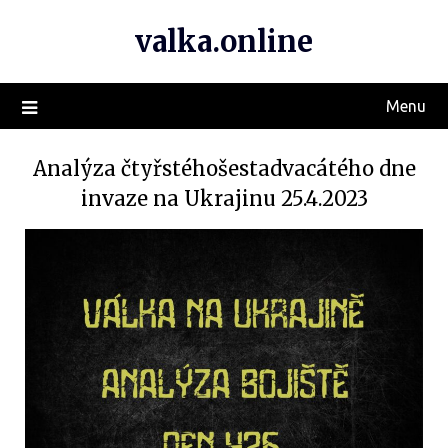
valka.online
Menu
Analýza čtyřstéhošestadvacátého dne
invaze na Ukrajinu 25.4.2023