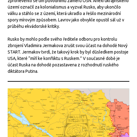
zpronevěřilo se tím původnímu záměru OSN. Anexi ukrajinského
území označil za kolonialismus a vyzval Rusko, aby ukončilo
válku a stáhlo se z území, která ukradlo a řešilo mezinárodní
spory mírovým způsobem. Lavrov jako obvykle opustil sál už v
průběhu ekvádorské kritiky.
Rusko by mohlo podle svého ředitele odboru pro kontrolu
zbrojení Vladimira Jermakova zrušit svou účast na dohodě Nový
START. Jermakov tvrdí, že takový krok by byl důsledkem postoje
USA, které “míří ke konfliktu s Ruskem.” V současné době je
účast Ruska na dohodě pozastavena z rozhodnutí ruského
diktátora Putina.