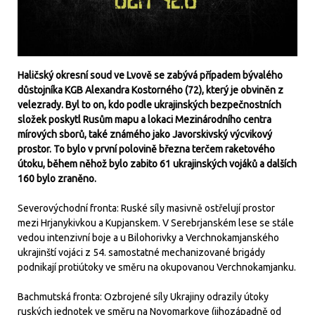
Haličský okresní soud ve Lvově se zabývá případem bývalého
důstojníka KGB Alexandra Kostorného (72), který je obviněn z
velezrady. Byl to on, kdo podle ukrajinských bezpečnostních
složek poskytl Rusům
mapu a lokaci Mezinárodního centra
mírových sborů, také známého jako Javorskivský výcvikový
prostor
. To bylo v první polovině března terčem raketového
útoku, během něhož bylo zabito 61 ukrajinských vojáků a dalších
160 bylo zraněno.
Severovýchodní fronta: Ruské síly masivně ostřelují prostor
mezi Hrjanykivkou a Kupjanskem. V Serebrjanském lese se stále
vedou intenzivní boje a u Bilohorivky a Verchnokamjanského
ukrajinští vojáci z 54. samostatné mechanizované brigády
podnikají protiútoky ve směru na okupovanou Verchnokamjanku.
Bachmutská fronta: Ozbrojené síly Ukrajiny odrazily útoky
ruských jednotek ve směru na Novomarkove (jihozápadně od