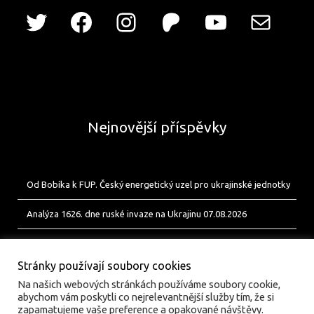
Nejnovější příspěvky
Od Bobíka k FUP. Český energetický uzel pro ukrajinské jednotky
Analýza 1626. dne ruské invaze na Ukrajinu 07.08.2026
Analýza 1625. dne ruské invaze na Ukrajinu 06.08.2026
Stránky používají soubory cookies
Na našich webových stránkách používáme soubory cookie,
abychom vám poskytli co nejrelevantnější služby tím, že si
zapamatujeme vaše preference a opakované návštěvy.