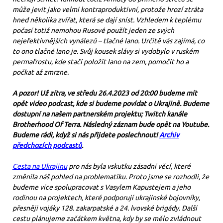
může jevit jako velmi kontraproduktivní, protože hrozí ztráta
hned několika zvířat, která se dají sníst. Vzhledem k teplému
počasí totiž nemohou Rusové použít jeden ze svých
nejefektivnějších vynálezů – tlačné lano. Určitě vás zajímá, co
to ono tlačné lano je. Svůj kousek slávy si vydobylo v ruském
permafrostu, kde stačí položit lano na zem, pomočit ho a
počkat až zmrzne.
A pozor! Už zítra, ve středu 26.4.2023 od 20:00 budeme mít
opět video podcast, kde si budeme povídat o Ukrajině. Budeme
dostupní na našem partnerském projektu; Twitch kanále
Brotherhood Of Terra. Následný záznam bude opět na Youtube.
Budeme rádi, když si nás přijdete poslechnout!
Archiv
předchozích podcastů
.
Cesta na Ukrajinu
pro nás byla vskutku zásadní věcí, které
změnila náš pohled na problematiku. Proto jsme se rozhodli, že
budeme více spolupracovat s Vasylem Kapustejem a jeho
rodinou na projektech, které podporují ukrajinské bojovníky,
přesněji vojáky 128. zakarpatské a 24. lvovské brigády. Další
cestu plánujeme začátkem května, kdy by se mělo zvládnout