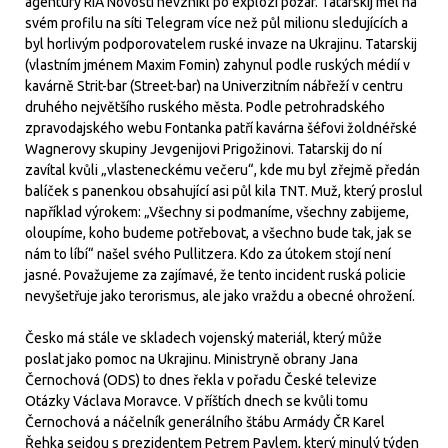
agentury RIA Novosti nevznikl po explozi požár. Tatarskij měl na
svém profilu na síti Telegram více než půl milionu sledujících a
byl horlivým podporovatelem ruské invaze na Ukrajinu. Tatarskij
(vlastním jménem Maxim Fomin) zahynul podle ruských médií v
kavárně Strit-bar (Street-bar) na Univerzitním nábřeží v centru
druhého největšího ruského města. Podle petrohradského
zpravodajského webu Fontanka patří kavárna šéfovi žoldnéřské
Wagnerovy skupiny Jevgenijovi Prigožinovi. Tatarskij do ní
zavítal kvůli „vlasteneckému večeru“, kde mu byl zřejmě předán
balíček s panenkou obsahující asi půl kila TNT. Muž, který proslul
například výrokem: „Všechny si podmaníme, všechny zabijeme,
oloupíme, koho budeme potřebovat, a všechno bude tak, jak se
nám to líbí“ našel svého Pullitzera. Kdo za útokem stojí není
jasné. Považujeme za zajímavé, že tento incident ruská policie
nevyšetřuje jako terorismus, ale jako vraždu a obecné ohrožení.
Česko má stále ve skladech vojenský materiál, který může
poslat jako pomoc na Ukrajinu. Ministryně obrany Jana
Černochová (ODS) to dnes řekla v pořadu České televize
Otázky Václava Moravce. V příštích dnech se kvůli tomu
Černochová a náčelník generálního štábu Armády ČR Karel
Řehka sejdou s prezidentem Petrem Pavlem, který minulý týden