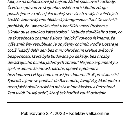
fakt, že na poloostrově již nejsou žádné splacovací záchody.
Čtvrtou zprávou ze stejného ruského oficiálního zdroje
považujeme za něco jako mokrý sen všech ruských válečných
štváčů. Americký republikánský kongresman Paul Gosar totiž
prohlásil, že “americká účast v konfliktu mezi Ruskem a
Ukrajinou je epickou katastrofou”. Nebude slovíčkařit o tom, co
ve skutečnosti znamená slovo “epický” rovnou řekneme, že
výše zmíněný republikán je obyčejný chcimír. Podle Gosara je
totiž “každý další den bez míru ohrožením křehké světové
bezpečnosti, která byla budována po dekády, bez hrozby
devastujícího účinku jaderných zbraní.” Na jeho argumenty o
špatné americké infrastruktuře, opiové epidemii a
bezdomovectví bychom mu asi jen doporučili ať přestane číst
Sputnik a jede se podívat do Bachmutu, Avdijivky, Mariupolu a
nebo jakéhokoliv ruského města mimo Moskvu a Petrohrad.
Tam uvidí “ruský svět”, který tak horlivě touží ochránit.
Publikováno
2. 4. 2023
–
Kolektiv valka.online