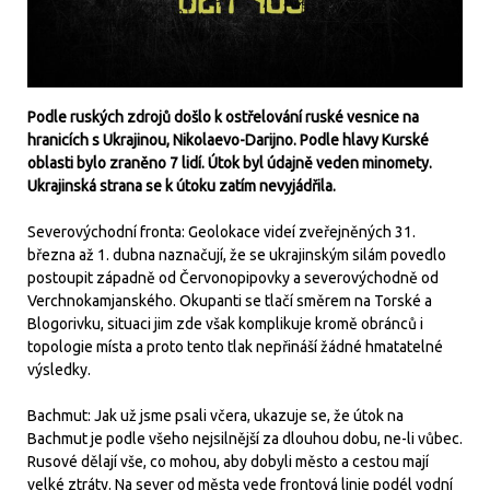
Podle ruských zdrojů došlo k ostřelování ruské vesnice na
hranicích s Ukrajinou, Nikolaevo-Darijno. Podle hlavy Kurské
oblasti bylo zraněno 7 lidí. Útok byl údajně veden minomety.
Ukrajinská strana se k útoku zatím nevyjádřila.
Severovýchodní fronta: Geolokace videí zveřejněných 31.
března až 1. dubna naznačují, že se ukrajinským silám povedlo
postoupit západně od Červonopipovky a severovýchodně od
Verchnokamjanského. Okupanti se tlačí směrem na Torské a
Blogorivku, situaci jim zde však komplikuje kromě obránců i
topologie místa a proto tento tlak nepřináší žádné hmatatelné
výsledky.
Bachmut: Jak už jsme psali včera, ukazuje se, že útok na
Bachmut je podle všeho nejsilnější za dlouhou dobu, ne-li vůbec.
Rusové dělají vše, co mohou, aby dobyli město a cestou mají
velké ztráty. Na sever od města vede frontová linie podél vodní