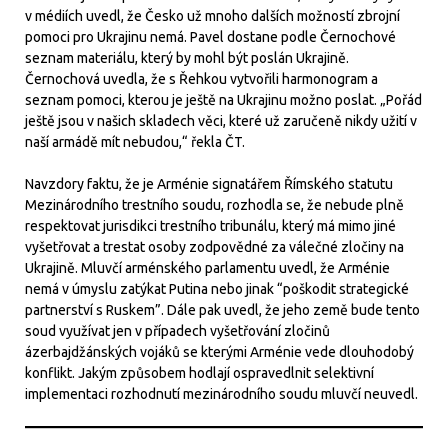
v médiích uvedl, že Česko už mnoho dalších možností zbrojní
pomoci pro Ukrajinu nemá. Pavel dostane podle Černochové
seznam materiálu, který by mohl být poslán Ukrajině.
Černochová uvedla, že s Řehkou vytvořili harmonogram a
seznam pomoci, kterou je ještě na Ukrajinu možno poslat. „Pořád
ještě jsou v našich skladech věci, které už zaručeně nikdy užití v
naší armádě mít nebudou,“ řekla ČT.
Navzdory faktu, že je Arménie signatářem Římského statutu
Mezinárodního trestního soudu, rozhodla se, že nebude plně
respektovat jurisdikci trestního tribunálu, který má mimo jiné
vyšetřovat a trestat osoby zodpovědné za válečné zločiny na
Ukrajině. Mluvčí arménského parlamentu uvedl, že Arménie
nemá v úmyslu zatýkat Putina nebo jinak “poškodit strategické
partnerství s Ruskem”. Dále pak uvedl, že jeho země bude tento
soud využívat jen v případech vyšetřování zločinů
ázerbajdžánských vojáků se kterými Arménie vede dlouhodobý
konflikt. Jakým způsobem hodlají ospravedlnit selektivní
implementaci rozhodnutí mezinárodního soudu mluvčí neuvedl.