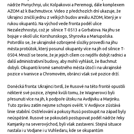
nádrže Pivnychnyi, ulic Kolpakovoi a Peremogi, dále komplexem
AZOM až k Bachmutivce. Video z předchozích dní ukazuje, že
Ukrajinci zničili jednu z velkých budov areálu AZOM, který je v
rukou okupantů. Na východ vede fronta podél ulice
Nezalezhnostyi, což je silnice T-0513 a Gorbatova. Na jihu se
bojuje v okolí ulic Korshunskogo, Shyrovka a Mariupolska.
Potvrdilo se, že ukrajinské ozbrojené složky provedli na jihu
města protiútok, který posunul okupanty více na jih od silnice T-
0504. Množí se teorie, že je jejich cílem co nejdřív dobýt radnici a
další administrativní budovy, aby mohli vyhlásit, že Bachmut
dobyli. Okupanti kromě samotného města útočí i na ukrajinské
pozice v Ivanivce a Chromovém, obránci však své pozice drží.
Doněcká fronta: Ukrajinci tvrdí, že Rusové na této frontě opustili
některé své pozice, zřejmě kvůli tomu, že Wagnerovci byli
přesunuti více na jih, k podpoře útoku na Avdijivku a Marjinku.
Tuto zprávu zatím nejsme schopni ověřit. V Avdijivce zůstává
linie stabilní. Ostřelování a pokusy Rusů postoupit na západ byly
neúspěšné. Rusové se pokoušeli postupovat podél nádrže řeky
Kamjanky na severovýchod, byli však zastaveni. Stejná situace
nastala i u Vodjane i u Vuhledaru, kde se okupantům