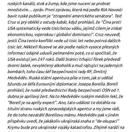
ruských kanálů, stok a žump, kde jsme nuceni se probrat
množstvím… zpráv. První zprávou, která má podle RIA Novosti
bavit ruské publikum je “ztrapnění amerického senátora”. Ted
Cruz si prý oblékl z ostudy kabát, když prohlásil, že “Čína proti
USA systematicky vede tisíciletou válku, jejímž cílem je získat
ekonomickou, vojenskou i globální dominanci”. Cruz neuvedl,
jestli Čína tento konflikt vede už tisíc let nebo potrvá dalších
tisíc let. Někteří Rusové se ale podle našich vysoce přesných
informací údajně udusili pelmeněmi poté, co si spočítali, že
USA existují jen 247 roků. Další bránici trhající fórek předvedl
dvorní šašek, nevyléčený alkoholik a muž rajtující na jaderných
bombách, toho času šéf bezpečnostní rady RF, Dmitrij
Medvěděv. Ruská státní agentura píše o tom, jak si udělal
bžundu ze šéfa Eurounijní diplomacie Josepa Borella. Borell
prohlásil, že ruské předsednictví Rady bezpečnosti OSN od 1.
dubna je aprílový žert. Na to Medvěděv ruským médiím řekl, že
“Borell je na apríly expert”. Ano, tato událost to dotáhla na
titulní stranu ruských zpravodajských agentur a my jsme rádi,
že do toho nezatáhl Borellovu mámu. Medvěděv pak v jiném
příspěvku uvedl, že jakákoliv ukrajinská snaha o “de-okupaci”
Krymu bude pro ukrajinské vojáky katastrofou. Zřejmě naráží na