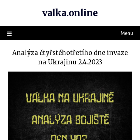
valka.online
Menu
Analýza čtyřstéhotřetího dne invaze
na Ukrajinu 2.4.2023