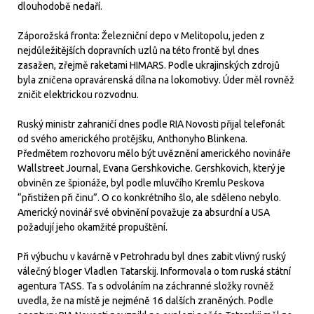
dlouhodobě nedaří.
Záporožská fronta: Železniční depo v Melitopolu, jeden z
nejdůležitějších dopravních uzlů na této frontě byl dnes
zasažen, zřejmě raketami HIMARS. Podle ukrajinských zdrojů
byla zničena opravárenská dílna na lokomotivy. Úder měl rovněž
zničit elektrickou rozvodnu.
Ruský ministr zahraničí dnes podle RIA Novosti přijal telefonát
od svého amerického protějšku, Anthonyho Blinkena.
Předmětem rozhovoru mělo být uvěznění amerického novináře
Wallstreet Journal, Evana Gershkoviche. Gershkovich, který je
obviněn ze špionáže, byl podle mluvčího Kremlu Peskova
“přistižen při činu”. O co konkrétního šlo, ale sděleno nebylo.
Americký novinář své obvinění považuje za absurdní a USA
požadují jeho okamžité propuštění.
Při výbuchu v kavárně v Petrohradu byl dnes zabit vlivný ruský
válečný bloger Vladlen Tatarskij. Informovala o tom ruská státní
agentura TASS. Ta s odvoláním na záchranné složky rovněž
uvedla, že na místě je nejméně 16 dalších zraněných. Podle