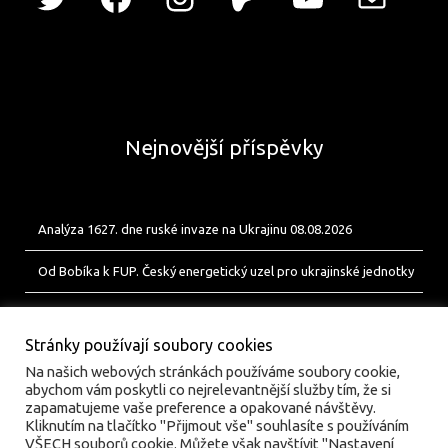
Nejnovější příspěvky
Analýza 1627. dne ruské invaze na Ukrajinu 08.08.2026
Od Bobíka k FUP. Český energetický uzel pro ukrajinské jednotky
Analýza 1626. dne ruské invaze na Ukrajinu 07.08.2026
Stránky používají soubory cookies
Na našich webových stránkách používáme soubory cookie,
abychom vám poskytli co nejrelevantnější služby tím, že si
zapamatujeme vaše preference a opakované návštěvy.
Kliknutím na tlačítko "Přijmout vše" souhlasíte s používáním
VŠECH souborů cookie. Můžete však navštívit "Nastavení