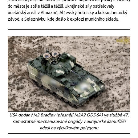
do města je stále těžší a těžší. Ukrajinské síly ostřelovaly
ocelářský areál v Almazně, Alčevský hutnický a koksochemický
závod, a Seleznivku, kde došlo k explozi muničního skladu.
USA dodaný M2 Bradley (přesněji M2A2 ODS-SA) ve službě 47.
samostatné mechanizované brigády v ukrajinské kamufláži
kdesi na výcvikovém polygonu