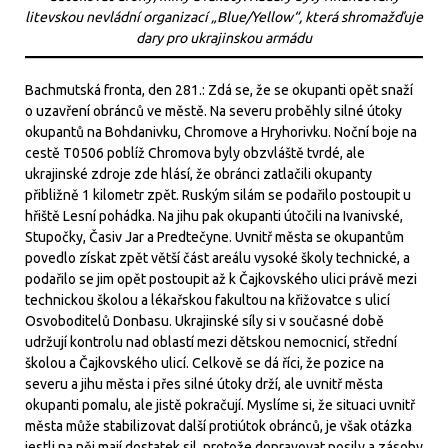
litevskou nevládní organizací „Blue/Yellow“, která shromažďuje
dary pro ukrajinskou armádu
Bachmutská fronta, den 281.: Zdá se, že se okupanti opět snaží
o uzavření obránců ve městě. Na severu proběhly silné útoky
okupantů na Bohdanivku, Chromove a Hryhorivku. Noční boje na
cestě T0506 poblíž Chromova byly obzvláště tvrdé, ale
ukrajinské zdroje zde hlásí, že obránci zatlačili okupanty
přibližně 1 kilometr zpět. Ruským silám se podařilo postoupit u
hřiště Lesní pohádka. Na jihu pak okupanti útočili na Ivanivské,
Stupočky, Časiv Jar a Predtečyne. Uvnitř města se okupantům
povedlo získat zpět větší část areálu vysoké školy technické, a
podařilo se jim opět postoupit až k Čajkovského ulici právě mezi
technickou školou a lékařskou fakultou na křižovatce s ulicí
Osvoboditelů Donbasu. Ukrajinské síly si v současné době
udržují kontrolu nad oblastí mezi dětskou nemocnicí, střední
školou a Čajkovského ulicí. Celkově se dá říci, že pozice na
severu a jihu města i přes silné útoky drží, ale uvnitř města
okupanti pomalu, ale jistě pokračují. Myslíme si, že situaci uvnitř
města může stabilizovat další protiútok obránců, je však otázka
jestli na něj mají dostatek sil, protože dopravovat posily a zásoby