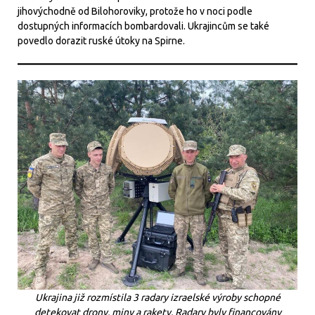
jihovýchodně od Bilohoroviky, protože ho v noci podle
dostupných informacích bombardovali. Ukrajincům se také
povedlo dorazit ruské útoky na Spirne.
Ukrajina již rozmístila 3 radary izraelské výroby schopné
detekovat drony, miny a rakety. Radary byly financovány