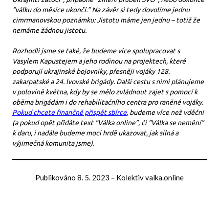
“válku do měsíce ukončí.” Na závěr si tedy dovolíme jednu
cimrmanovskou poznámku: Jistotu máme jen jednu – totiž že
nemáme žádnou jistotu.
Rozhodli jsme se také, že budeme více spolupracovat s
Vasylem Kapustejem a jeho rodinou na projektech, které
podporují ukrajinské bojovníky, přesněji vojáky 128.
zakarpatské a 24. lvovské brigády. Další cestu s nimi plánujeme
v polovině května, kdy by se mělo zvládnout zajet s pomocí k
oběma brigádám i do rehabilitačního centra pro raněné vojáky.
Pokud chcete finančně přispět sbírce
, budeme více než vděčni
(a pokud opět přidáte text “Válka online”, či “Válka se nemění”
k daru, i nadále budeme moci hrdě ukazovat, jak silná a
výjimečná komunita jsme)
.
Publikováno
8. 5. 2023
–
Kolektiv valka.online