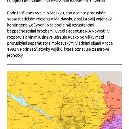
Ukrajina Den paměti a vítězství nad nacismem 9. května.
Podněstří dnes vyzvalo Moskvu, aby v tomto proruském
separatistickém regionu v Moldavsku posílila svůj vojenský
kontingent. Zdůvodnilo to podle něj vzrůstajícími
bezpečnostními hrozbami, uvedla agentura RIA Novosti. V
rozporu s přáním Kišiněva udržuje Rusko od války mezi
proruskými separatisty a moldavskými vládními silami v roce
1992 v Podněstří stovky vojáků, které označuje za mírové
jednotky.