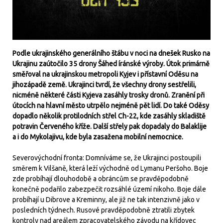
Podle ukrajinského generálního štábu v noci na dnešek Rusko na
Ukrajinu zaútočilo 35 drony Šáhed íránské výroby. Útok primárně
směřoval na ukrajinskou metropoli Kyjev i přístavní Oděsu na
jihozápadě země. Ukrajinci tvrdí, že všechny drony sestřelili,
nicméně některé části Kyjeva zasáhly trosky dronů. Zranění při
útocích na hlavní město utrpělo nejméně pět lidí. Do také Oděsy
dopadlo několik protilodních střel Ch-22, kde zasáhly skladiště
potravin Červeného kříže. Další střely pak dopadaly do Balaklije
a i do Mykolajivu, kde byla zasažena mobilní nemocnice.
Severovýchodní fronta: Domníváme se, že Ukrajinci postoupili
směrem k Vilšaně, která leží východně od Lymanu Peršoho. Boje
zde probíhají dlouhodobě a obráncům se pravděpodobně
konečně podařilo zabezpečit rozsáhlé území nikoho. Boje dále
probíhají u Dibrove a Kreminny, ale již ne tak intenzivně jako v
posledních týdnech. Rusové pravděpodobně ztratili zbytek
kontroly nad areálem zpracovatelského závodu na křídovec