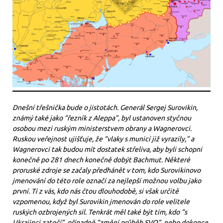
Dnešní třešnička bude o jistotách. Generál Sergej Surovikin,
známý také jako “řezník z Aleppa”, byl ustanoven styčnou
osobou mezi ruským ministerstvem obrany a Wagnerovci.
Ruskou veřejnost ujišťuje, že “vlaky s municí již vyrazily,” a
Wagnerovci tak budou mít dostatek střeliva, aby byli schopni
konečně po 281 dnech konečně dobýt Bachmut. Některé
proruské zdroje se začaly předhánět v tom, kdo Surovikinovo
jmenování do této role označí za nejlepší možnou volbu jako
první. Ti z vás, kdo nás čtou dlouhodobě, si však určitě
vzpomenou, když byl Surovikin jmenován do role velitele
ruských ozbrojených sil. Tenkrát měl také být tím, kdo “s
Ukrajinci zatočí”, případně “změní průběh SVO”, nebo dokonce