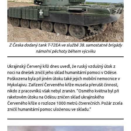
Z Česka dodaný tank T-72EA ve službě 38. samostatné brigády
námořní pěchoty během výcviku
Ukrajinský Červený kříž dnes uvedl, že ruský vzdušný útok z
noci na dnešek zničil jeho sklad humanitární pomoci v Oděse.
Poškozena byla při jiném útoku také jejich mobilní nemocnice v
Mykolajivu. Zařízení Červeného kříže musela přerušit činnost,
nikdo z pracovníků však nebyl zraněn. “Osmého května byl při
raketovém útoku na Oděsu zničen sklad ukrajinského
Červeného kříže o rozloze 1000 metrů čtverečních. Požár zcela
zničil humanitární pomoc uloženou ve skladu.“