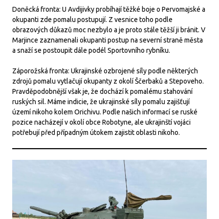
Doněcká fronta: U Avdijivky probíhají těžké boje o Pervomajské a
okupanti zde pomalu postupují. Z vesnice toho podle
obrazových důkazů moc nezbylo a je proto stále těžší ji bránit. V
Marjince zaznamenali okupanti postup na severní straně města
a snaží se postoupit dále podél Sportovního rybníku.
Záporožská fronta: Ukrajinské ozbrojené síly podle některých
zdrojů pomalu vytlačují okupanty z okolí Ščerbaků a Stepoveho.
Pravděpodobnější však je, že dochází k pomalému stahování
ruských sil. Máme indicie, že ukrajinské síly pomalu zajišťují
území nikoho kolem Orichivu. Podle našich informací se ruské
pozice nacházejí v okolí obce Robotyne, ale ukrajinští vojáci
potřebují před případným útokem zajistit oblasti nikoho.